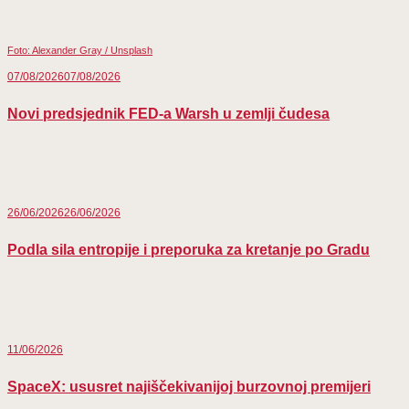
Foto: Alexander Gray / Unsplash
07/08/2026
07/08/2026
Novi predsjednik FED-a Warsh u zemlji čudesa
26/06/2026
26/06/2026
Podla sila entropije i preporuka za kretanje po Gradu
11/06/2026
SpaceX: ususret najiščekivanijoj burzovnoj premijeri