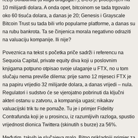
10 milijardi dolara. A onda opet, bitcoinom se tada trgovalo
oko 60 tisuća dolara, a danas je 20; Genesis i Grayscale
Bitcoin Trust su tada bili vrlo popularne platforme, a danas su
na rubu bankrota. Ta se činjenica morala negativno odraziti
na valuaciju kompanije. Ili nije?
Poveznica na tekst s početka priče sadrži i referencu na
Sequoia Capital, private equity diva koji u poslovnim
knjigama potpuno otpisao svoje ulaganje u FTX, no u tom
slučaju nema previše dilema: prije samo 12 mjeseci FTX je
na papiru vrijedio 32 milijarde dolara, a danas vrijedi – nula.
Regulatori i sudstvo će se vjerojatno pobrinuti da ključni
akteri ostanu u zatvoru, a kompanija ugasi; nikakav
valuacijski trik tu ne pomaže. Tu je i primjer Fidelity
Contrafunda koji je u prosincu, iz razumljivih razloga, spustio
vrijednost dionica Twittera (skinutih s burze) za 56%.
Međutim, takvih je slučajeva malo. Bitno prikladniji primjer za