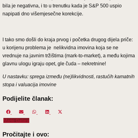
bila je negativna, i to u trenutku kada je S&P 500 uspio
napipati dno višemjesečne korekcije.
I tako smo došli do kraja prvog i početka drugog dijela priče:
u korijenu problema je nelikvidna imovina koja se ne
vrednuje na javnim tržištima (mark-to-market), a među kojima
glavnu ulogu igraju opet, gle čuda – nekretnine!
U nastavku: sprega između (ne)likvidnosti, rastućih kamatnih
stopa i valuacija imovine
Podijelite članak:
Share
Share
Share
Share
Share
on
on
on
on
on
Mario Gatara
Facebook
Email
WhatsApp
LinkedIn
X
(Twitter)
Pročitajte i ovo: