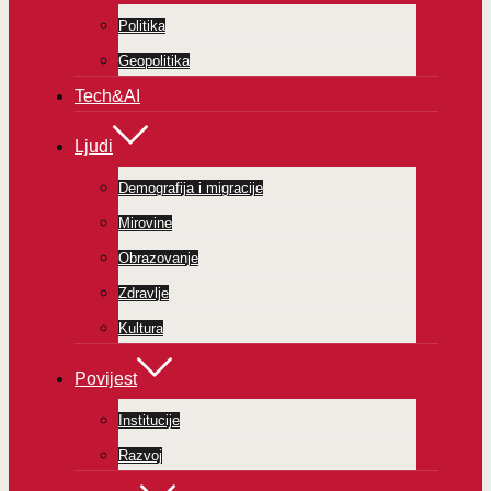
Politika
Geopolitika
Tech&AI
Ljudi
Demografija i migracije
Mirovine
Obrazovanje
Zdravlje
Kultura
Povijest
Institucije
Razvoj