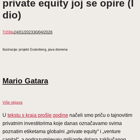
private equity joj se opire (I
dio)
Tržišta
24/01/2023
30/04/2026
Ilustracija: projekt Gutenberg, java domena
Mario Gatara
Više objava
U
tekstu s kraja prošle godine
načeli smo priču o tajnovitim
privatnim investitorima koje danas označavamo svima
poznatim etiketama globalni „private equity“ i „venture
capital“, a podrazumijevaju milijarde dolara zaključanog