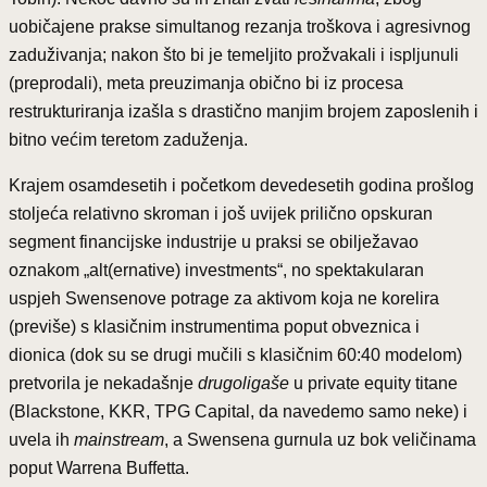
uobičajene prakse simultanog rezanja troškova i agresivnog
zaduživanja; nakon što bi je temeljito prožvakali i ispljunuli
(preprodali), meta preuzimanja obično bi iz procesa
restrukturiranja izašla s drastično manjim brojem zaposlenih i
bitno većim teretom zaduženja.
Krajem osamdesetih i početkom devedesetih godina prošlog
stoljeća relativno skroman i još uvijek prilično opskuran
segment financijske industrije u praksi se obilježavao
oznakom „alt(ernative) investments“, no spektakularan
uspjeh Swensenove potrage za aktivom koja ne korelira
(previše) s klasičnim instrumentima poput obveznica i
dionica (dok su se drugi mučili s klasičnim 60:40 modelom)
pretvorila je nekadašnje
drugoligaše
u private equity titane
(Blackstone, KKR, TPG Capital, da navedemo samo neke) i
uvela ih
mainstream
, a Swensena gurnula uz bok veličinama
poput Warrena Buffetta.