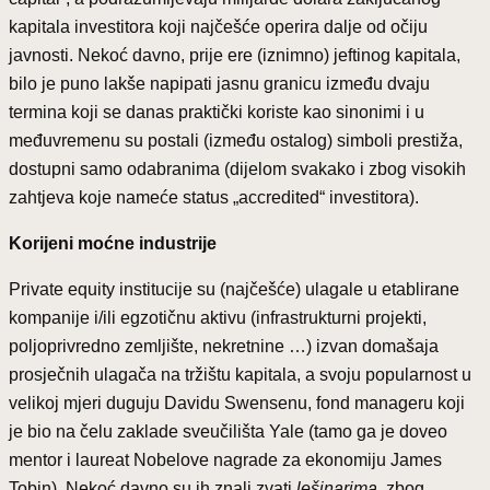
kapitala investitora koji najčešće operira dalje od očiju
javnosti. Nekoć davno, prije ere (iznimno) jeftinog kapitala,
bilo je puno lakše napipati jasnu granicu između dvaju
termina koji se danas praktički koriste kao sinonimi i u
međuvremenu su postali (između ostalog) simboli prestiža,
dostupni samo odabranima (dijelom svakako i zbog visokih
zahtjeva koje nameće status „accredited“ investitora).
Korijeni moćne industrije
Private equity institucije su (najčešće) ulagale u etablirane
kompanije i/ili egzotičnu aktivu (infrastrukturni projekti,
poljoprivredno zemljište, nekretnine …) izvan domašaja
prosječnih ulagača na tržištu kapitala, a svoju popularnost u
velikoj mjeri duguju Davidu Swensenu, fond manageru koji
je bio na čelu zaklade sveučilišta Yale (tamo ga je doveo
mentor i laureat Nobelove nagrade za ekonomiju James
Tobin). Nekoć davno su ih znali zvati
lešinarima
, zbog