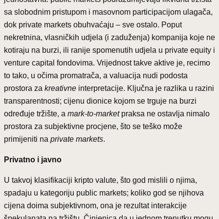
sa slobodnim pristupom i masovnom participacijom ulagača,
dok private markets obuhvaćaju – sve ostalo. Poput
nekretnina, vlasničkih udjela (i zaduženja) kompanija koje ne
kotiraju na burzi, ili ranije spomenutih udjela u private equity i
venture capital fondovima. Vrijednost takve aktive je, recimo
to tako, u očima promatrača, a valuacija nudi podosta
prostora za
kreativne
interpretacije. Ključna je razlika u razini
transparentnosti; cijenu dionice kojom se trguje na burzi
određuje tržište, a
mark-to-market
praksa ne ostavlja nimalo
prostora za subjektivne procjene, što se teško može
primijeniti na
private markets
.
Privatno i javno
U takvoj klasifikaciji kripto valute, što god mislili o njima,
spadaju u kategoriju public markets; koliko god se njihova
cijena doima subjektivnom, ona je rezultat interakcije
špekulanata na tržištu. Činjenica da u jednom trenutku mogu