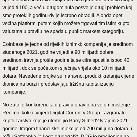
vrijediti 100, a već u drugom nula posve je drugi problem koji
smo proteklih godinu-dvije iscrpno obradili. A onda opet,
većina platformi putem kojih možete trgovati tim istim kripto
valutama u pravilu ne spada u public markets kategoriju.
Coinbase je jedna od rijetkih iznimki; kompanija je sredinom
studenoga 2021. godine vrijedila 90 milijardi dolara,
sredinom travnja prošle godine ta se cifra spustila ispod 40
milijardi, dok se početkom siječnja vrtjela oko 10 milijardi
dolara. Navedene brojke su, naravno, produkt kretanja cijene
dionica na burzi i predstavljaju tržišnu kapitalizaciju
kompanije.
No zato je konkurencija u pravilu obavijena velom misterije.
Recimo, koliko vrijedi Digital Currency Group, razgranato
kripto carstvo koje je utemeljio Barry Silbert? Krajem 2021.
godine, tragom financijske injekcije od 700 milijuna dolara u
režiji Softbanka (a koga drugoga!?), DCG je procijenjen na