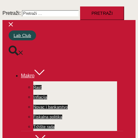
Pretraži:
Lab Club
Makro
Rast
Inflacija
Novac i bankarstvo
Fiskalna politika
Tržište rada