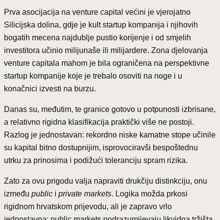
Prva asocijacija na venture capital većini je vjerojatno
Silicijska dolina, gdje je kult startup kompanija i njihovih
bogatih mecena najdublje pustio korijenje i od smjelih
investitora učinio milijunaše ili milijardere. Zona djelovanja
venture capitala mahom je bila ograničena na perspektivne
startup kompanije koje je trebalo osoviti na noge i u
konačnici izvesti na burzu.
Danas su, međutim, te granice gotovo u potpunosti izbrisane,
a relativno rigidna klasifikacija praktički više ne postoji.
Razlog je jednostavan: rekordno niske kamatne stope učinile
su kapital bitno dostupnijim, isprovociravši bespoštednu
utrku za prinosima i podižući toleranciju spram rizika.
Zato za ovu prigodu valja napraviti drukčiju distinkciju, onu
između
public
i
private markets
. Logika možda prkosi
rigidnom hrvatskom prijevodu, ali je zapravo vrlo
jednostavna: public markets podrazumijevaju likvidna tržišta