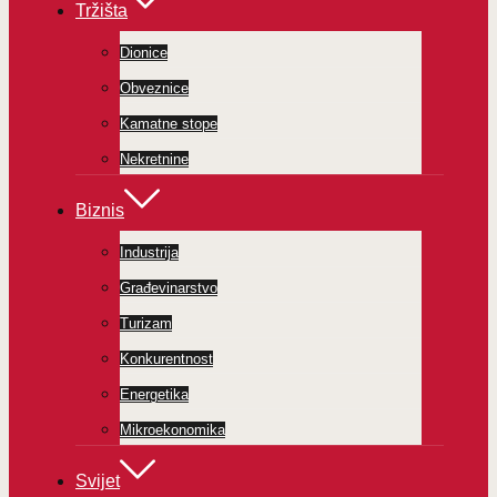
Tržišta
Dionice
Obveznice
Kamatne stope
Nekretnine
Biznis
Industrija
Građevinarstvo
Turizam
Konkurentnost
Energetika
Mikroekonomika
Svijet