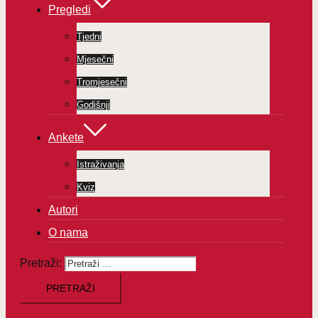
Pregledi
Tjedni
Mjesečni
Tromjesečni
Godišnji
Ankete
Istraživanja
Kviz
Autori
O nama
Pretraži: