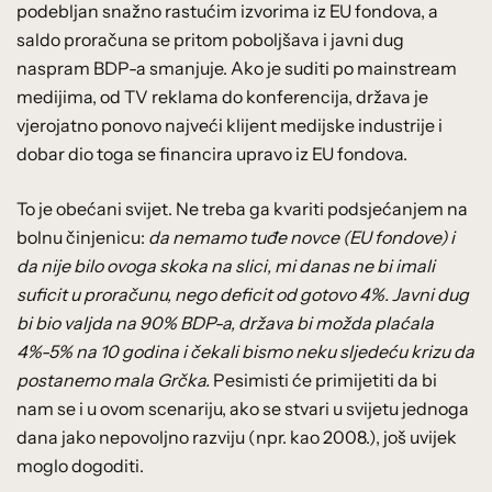
podebljan snažno rastućim izvorima iz EU fondova, a
saldo proračuna se pritom poboljšava i javni dug
naspram BDP-a smanjuje. Ako je suditi po mainstream
medijima, od TV reklama do konferencija, država je
vjerojatno ponovo najveći klijent medijske industrije i
dobar dio toga se financira upravo iz EU fondova.
To je obećani svijet. Ne treba ga kvariti podsjećanjem na
bolnu činjenicu:
da nemamo tuđe novce (EU fondove) i
da nije bilo ovoga skoka na slici, mi danas ne bi imali
suficit u proračunu, nego deficit od gotovo 4%. Javni dug
bi bio valjda na 90% BDP-a, država bi možda plaćala
4%-5% na 10 godina i čekali bismo neku sljedeću krizu da
postanemo mala Grčka.
Pesimisti će primijetiti da bi
nam se i u ovom scenariju, ako se stvari u svijetu jednoga
dana jako nepovoljno razviju (npr. kao 2008.), još uvijek
moglo dogoditi.