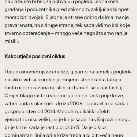
naplate, što bi bilo za pohvalu u pogledu jednakosti
građana i poduzetnika pred zakonom, zaključak bi opet
morao biti dvojak. S jedne je strane dobro da ima manje
prevaranata, no s druge strane, tek sada vidimo koliko je
stvarno opterećenje – mnogo veće nego što smo ranije
mislili.
Kako utječe poslovni ciklus
I bez ekonometrijske analize, tj. samo na temelju pogleda
na sliku, vidi se korelacija omjera i stope rasta (stopa
rasta nije prikazana na slici, ali tumači se u nastavku).
Omjer blago raste u vrijeme ubrzanja rasta prije krize,
zatim pada s ulaskom u krizu 2009. i oporavlja se kada i
gospodarstvo, od 2014. Međutim, ciklički efekti
vjerojatno nisu veliki, jer je linija sada na višoj razini nego
prije krize, kada je rast bio još brži. Da je ciklus
dominantan, linija prije krize trebala bi biti veća nego