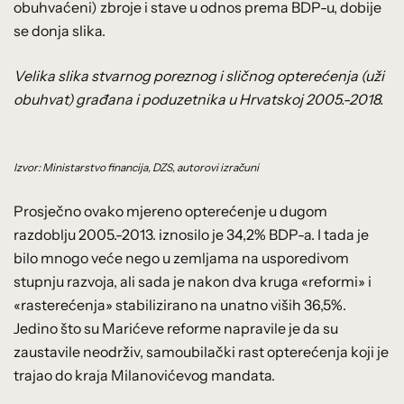
obuhvaćeni) zbroje i stave u odnos prema BDP-u, dobije
se donja slika.
Velika slika stvarnog poreznog i sličnog opterećenja (uži
obuhvat) građana i poduzetnika u Hrvatskoj 2005.-2018.
Izvor: Ministarstvo financija, DZS, autorovi izračuni
Prosječno ovako mjereno opterećenje u dugom
razdoblju 2005.-2013. iznosilo je 34,2% BDP-a. I tada je
bilo mnogo veće nego u zemljama na usporedivom
stupnju razvoja, ali sada je nakon dva kruga «reformi» i
«rasterećenja» stabilizirano na unatno viših 36,5%.
Jedino što su Marićeve reforme napravile je da su
zaustavile neodrživ, samoubilački rast opterećenja koji je
trajao do kraja Milanovićevog mandata.