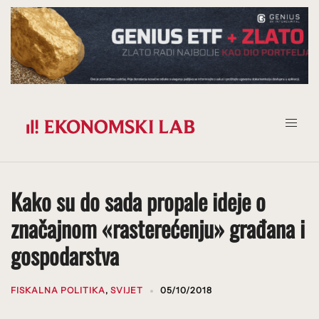
Prijeđi
na
sadržaj
Kako su do sada propale ideje o
značajnom «rasterećenju» građana i
gospodarstva
FISKALNA POLITIKA
,
SVIJET
05/10/2018