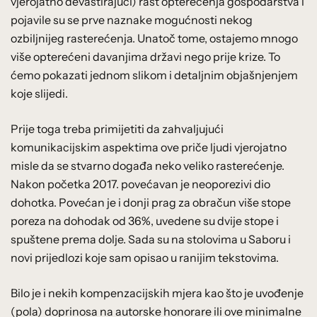
vjerojatno devastirajući) rast opterećenja gospodarstva i
pojavile su se prve naznake mogućnosti nekog
ozbiljnijeg rasterećenja. Unatoč tome, ostajemo mnogo
više opterećeni davanjima državi nego prije krize. To
ćemo pokazati jednom slikom i detaljnim objašnjenjem
koje slijedi.
Prije toga treba primijetiti da zahvaljujući
komunikacijskim aspektima ove priče ljudi vjerojatno
misle da se stvarno događa neko veliko rasterećenje.
Nakon početka 2017. povećavan je neoporezivi dio
dohotka. Povećan je i donji prag za obračun više stope
poreza na dohodak od 36%, uvedene su dvije stope i
spuštene prema dolje. Sada su na stolovima u Saboru i
novi prijedlozi koje sam opisao u ranijim tekstovima.
Bilo je i nekih kompenzacijskih mjera kao što je uvođenje
(pola) doprinosa na autorske honorare ili ove minimalne