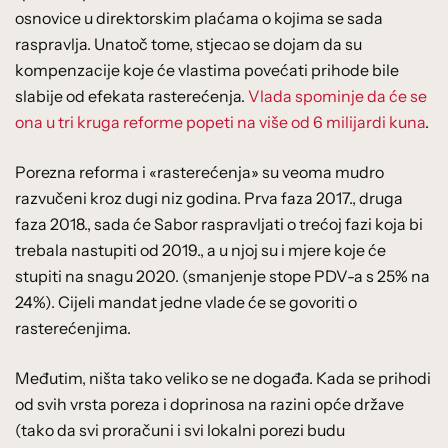
osnovice u direktorskim plaćama o kojima se sada
raspravlja. Unatoč tome, stjecao se dojam da su
kompenzacije koje će vlastima povećati prihode bile
slabije od efekata rasterećenja.
Vlada spominje da će se
ona u tri kruga reforme popeti na više od 6 milijardi kuna
.
Porezna reforma i «rasterećenja» su veoma mudro
razvučeni kroz dugi niz godina. Prva faza 2017., druga
faza 2018., sada će Sabor raspravljati o trećoj fazi koja bi
trebala nastupiti od 2019., a u njoj su i mjere koje će
stupiti na snagu 2020. (smanjenje stope PDV-a s 25% na
24%). Cijeli mandat jedne vlade će se govoriti o
rasterećenjima.
Međutim, ništa tako veliko se ne događa. Kada se prihodi
od svih vrsta poreza i doprinosa na razini opće države
(tako da svi proračuni i svi lokalni porezi budu