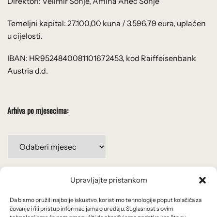
Direktori: Velimir Šonje, Amina Ahec Šonje
Temeljni kapital: 27.100,00 kuna / 3.596,79 eura, uplaćen
u cijelosti.
IBAN: HR9524840081101672453, kod Raiffeisenbank
Austria d.d.
Arhiva po mjesecima:
Arhiva
po
mjesecima:
Upravljajte pristankom
Važne poveznice
Da bismo pružili najbolje iskustvo, koristimo tehnologije poput kolačića za
Uvjeti korištenja
čuvanje i/ili pristup informacijama o uređaju. Suglasnost s ovim