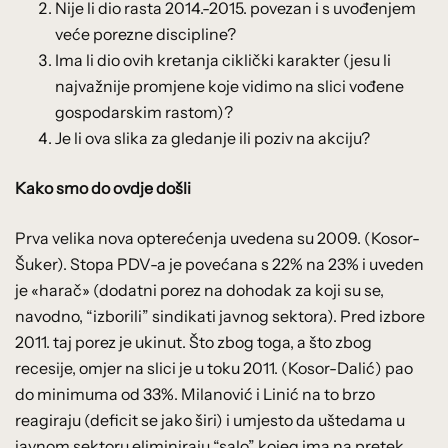
Nije li dio rasta 2014.-2015. povezan i s uvođenjem
veće porezne discipline?
Ima li dio ovih kretanja ciklički karakter (jesu li
najvažnije promjene koje vidimo na slici vođene
gospodarskim rastom)?
Je li ova slika za gledanje ili poziv na akciju?
Kako smo do ovdje došli
Prva velika nova opterećenja uvedena su 2009. (Kosor-
Šuker). Stopa PDV-a je povećana s 22% na 23% i uveden
je «harač» (dodatni porez na dohodak za koji su se,
navodno, “izborili” sindikati javnog sektora). Pred izbore
2011. taj porez je ukinut. Što zbog toga, a što zbog
recesije, omjer na slici je u toku 2011. (Kosor-Dalić) pao
do minimuma od 33%. Milanović i Linić na to brzo
reagiraju (deficit se jako širi) i umjesto da uštedama u
javnom sektoru eliminiraju “salo” kojeg ima na pretek,