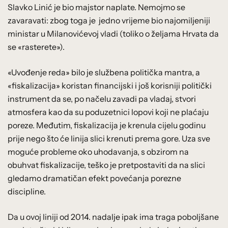
Slavko Linić je bio majstor naplate. Nemojmo se
zavaravati: zbog toga je jedno vrijeme bio najomiljeniji
ministar u Milanovićevoj vladi (toliko o željama Hrvata da
se «rasterete»).
«Uvođenje reda» bilo je službena politička mantra, a
«fiskalizacija» koristan financijski i još korisniji politički
instrument da se, po načelu zavadi pa vladaj, stvori
atmosfera kao da su poduzetnici lopovi koji ne plaćaju
poreze. Međutim, fiskalizacija je krenula cijelu godinu
prije nego što će linija slici krenuti prema gore. Uza sve
moguće probleme oko uhodavanja, s obzirom na
obuhvat fiskalizacije, teško je pretpostaviti da na slici
gledamo dramatičan efekt povećanja porezne
discipline.
Da u ovoj liniji od 2014. nadalje ipak ima traga poboljšane