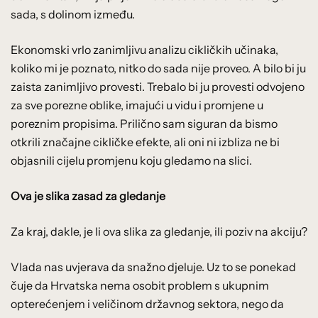
sada, s dolinom između.
Ekonomski vrlo zanimljivu analizu cikličkih učinaka,
koliko mi je poznato, nitko do sada nije proveo. A bilo bi ju
zaista zanimljivo provesti. Trebalo bi ju provesti odvojeno
za sve porezne oblike, imajući u vidu i promjene u
poreznim propisima. Prilično sam siguran da bismo
otkrili značajne cikličke efekte, ali oni ni izbliza ne bi
objasnili cijelu promjenu koju gledamo na slici.
Ova je slika zasad za gledanje
Za kraj, dakle, je li ova slika za gledanje, ili poziv na akciju?
Vlada nas uvjerava da snažno djeluje. Uz to se ponekad
čuje da Hrvatska nema osobit problem s ukupnim
opterećenjem i veličinom državnog sektora, nego da