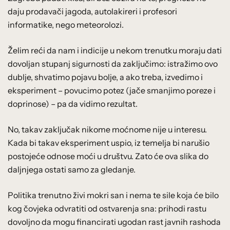
daju prodavači jagoda, autolakireri i profesori
informatike, nego meteorolozi.
Želim reći da nam i indicije u nekom trenutku moraju dati
dovoljan stupanj sigurnosti da zaključimo: istražimo ovo
dublje, shvatimo pojavu bolje, a ako treba, izvedimo i
eksperiment – povucimo potez (jače smanjimo poreze i
doprinose) – pa da vidimo rezultat.
No, takav zaključak nikome moćnome nije u interesu.
Kada bi takav eksperiment uspio, iz temelja bi narušio
postojeće odnose moći u društvu. Zato će ova slika do
daljnjega ostati samo za gledanje.
Politika trenutno živi mokri san i nema te sile koja će bilo
kog čovjeka odvratiti od ostvarenja sna: prihodi rastu
dovoljno da mogu financirati ugodan rast javnih rashoda