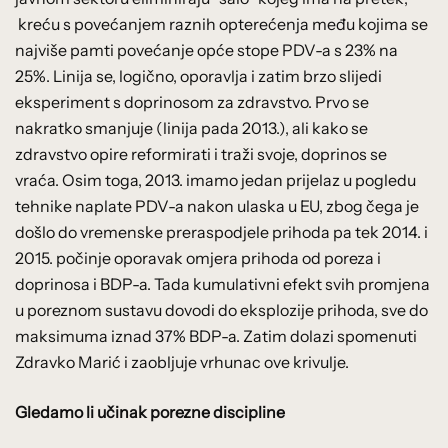
kreću s povećanjem raznih opterećenja među kojima se
najviše pamti povećanje opće stope PDV-a s 23% na
25%. Linija se, logično, oporavlja i zatim brzo slijedi
eksperiment s doprinosom za zdravstvo. Prvo se
nakratko smanjuje (linija pada 2013.), ali kako se
zdravstvo opire reformirati i traži svoje, doprinos se
vraća. Osim toga, 2013. imamo jedan prijelaz u pogledu
tehnike naplate PDV-a nakon ulaska u EU, zbog čega je
došlo do vremenske preraspodjele prihoda pa tek 2014. i
2015. počinje oporavak omjera prihoda od poreza i
doprinosa i BDP-a. Tada kumulativni efekt svih promjena
u poreznom sustavu dovodi do eksplozije prihoda, sve do
maksimuma iznad 37% BDP-a. Zatim dolazi spomenuti
Zdravko Marić i zaobljuje vrhunac ove krivulje.
Gledamo li učinak porezne discipline