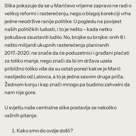
Slika pokazuje da se u Marićevo vrijeme zapravo ne radi o
velikoj reformi i rasterećenju, nego o blagoj korekciji vrha
jedne neodržive ranije politike. U pogledu na povijest
naših političkih ludosti, i to je nešto – kada netko
pokušava zaustaviti ludilo. No, brojke su brojke: onih 6 i
nešto milijardi ukupnih rasterećenja planiranih
2017.-2020. ne znače da će poduzetnici i građani plaćati
za toliko manje, nego znači da bi im država uzela
približno toliko više da su ostali porezi kakve je Marić
naslijedio od Lalovca, a to je jedna sasvim druga priča.
Žednom konju i kap znači mnogo pa budimo zahvalni da
nam nije gore.
U svjetlu naše centralne slike postavlja se nekoliko
važnih pitanja:
Kako smo do ovdje došli?