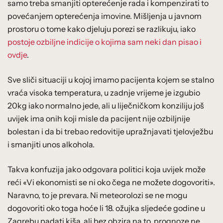
samo treba smanjiti opterećenje rada i kompenzirati to
povećanjem opterećenja imovine. Mišljenja u javnom
prostoru o tome kako djeluju porezi se razlikuju, iako
postoje ozbiljne indicije o kojima sam neki dan pisao i
ovdje
.
Sve sliči situaciji u kojoj imamo pacijenta kojem se stalno
vraća visoka temperatura, u zadnje vrijeme je izgubio
20kg iako normalno jede, ali u liječničkom konziliju još
uvijek ima onih koji misle da pacijent nije ozbiljnije
bolestan i da bi trebao redovitije upražnjavati tjelovježbu
i smanjiti unos alkohola.
Takva konfuzija jako odgovara politici koja uvijek može
reći «Vi ekonomisti se ni oko čega ne možete dogovoriti».
Naravno, to je prevara. Ni meteorolozi se ne mogu
dogovoriti oko toga hoće li 18. ožujka sljedeće godine u
Zagrebu padati kiša, ali bez obzira na to, prognoze ne