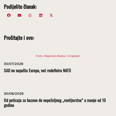
Podijelite članak:
Share
Share
Share
Share
Share
Facebook
Email
WhatsApp
LinkedIn
X
on
on
on
on
on
(Twitter)
Pročitajte i ovo:
Foto: Alejandro Barba / Unsplash
30/07/2026
SAD ne napušta Europu, već redefinira NATO
30/06/2026
Od poticaja za bazene do nepoželjnog „rentijerstva“ u manje od 10
godina