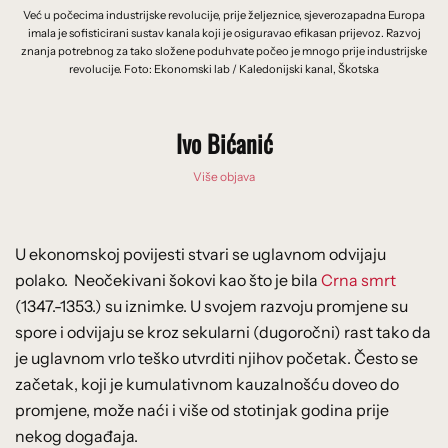
Već u počecima industrijske revolucije, prije željeznice, sjeverozapadna Europa
imala je sofisticirani sustav kanala koji je osiguravao efikasan prijevoz. Razvoj
znanja potrebnog za tako složene poduhvate počeo je mnogo prije industrijske
revolucije. Foto: Ekonomski lab / Kaledonijski kanal, Škotska
Ivo Bićanić
Više objava
U ekonomskoj povijesti stvari se uglavnom odvijaju
polako. Neočekivani šokovi kao što je bila
Crna smrt
(1347.-1353.) su iznimke. U svojem razvoju promjene su
spore i odvijaju se kroz sekularni (dugoročni) rast tako da
je uglavnom vrlo teško utvrditi njihov početak. Često se
začetak, koji je kumulativnom kauzalnošću doveo do
promjene, može naći i više od stotinjak godina prije
nekog događaja.