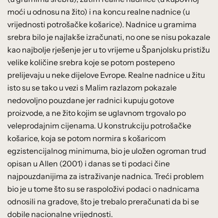
moći u odnosu na žito) i na koncu realne nadnice (u
vrijednosti potrošačke košarice). Nadnice u gramima
srebra bilo je najlakše izračunati, no one se nisu pokazale
kao najbolje rješenje jer u to vrijeme u Španjolsku pristižu
velike količine srebra koje se potom postepeno
prelijevaju u neke dijelove Evrope. Realne nadnice u žitu
isto su se tako u vezi s Malim razlazom pokazale
nedovoljno pouzdane jer radnici kupuju gotove
proizvode, a ne žito kojim se uglavnom trgovalo po
veleprodajnim cijenama. U konstrukciju potrošačke
košarice, koja se potom normira s košaricom
egzistencijalnog minimuma, bio je uložen ogroman trud
opisan u Allen (2001) i danas se ti podaci čine
najpouzdanijima za istraživanje nadnica. Treći problem
bio je u tome što su se raspoloživi podaci o nadnicama
odnosili na gradove, što je trebalo preračunati da bi se
dobile nacionalne vrijednosti.