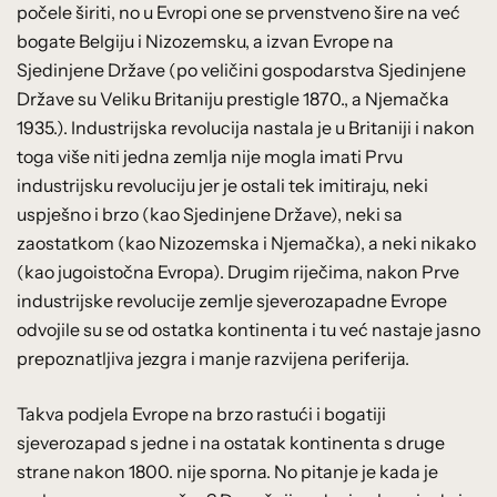
počele širiti, no u Evropi one se prvenstveno šire na već
bogate Belgiju i Nizozemsku, a izvan Evrope na
Sjedinjene Države (po veličini gospodarstva Sjedinjene
Države su Veliku Britaniju prestigle 1870., a Njemačka
1935.). Industrijska revolucija nastala je u Britaniji i nakon
toga više niti jedna zemlja nije mogla imati Prvu
industrijsku revoluciju jer je ostali tek imitiraju, neki
uspješno i brzo (kao Sjedinjene Države), neki sa
zaostatkom (kao Nizozemska i Njemačka), a neki nikako
(kao jugoistočna Evropa). Drugim riječima, nakon Prve
industrijske revolucije zemlje sjeverozapadne Evrope
odvojile su se od ostatka kontinenta i tu već nastaje jasno
prepoznatljiva jezgra i manje razvijena periferija.
Takva podjela Evrope na brzo rastući i bogatiji
sjeverozapad s jedne i na ostatak kontinenta s druge
strane nakon 1800. nije sporna. No pitanje je kada je