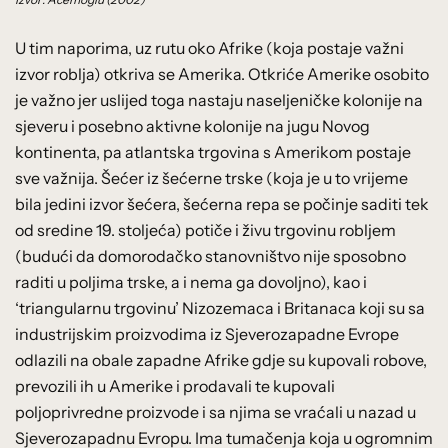
U tim naporima, uz rutu oko Afrike (koja postaje važni
izvor roblja) otkriva se Amerika. Otkriće Amerike osobito
je važno jer uslijed toga nastaju naseljeničke kolonije na
sjeveru i posebno aktivne kolonije na jugu Novog
kontinenta, pa atlantska trgovina s Amerikom postaje
sve važnija. Šećer iz šećerne trske (koja je u to vrijeme
bila jedini izvor šećera, šećerna repa se počinje saditi tek
od sredine 19. stoljeća) potiče i živu trgovinu robljem
(budući da domorodačko stanovništvo nije sposobno
raditi u poljima trske, a i nema ga dovoljno), kao i
‘triangularnu trgovinu’ Nizozemaca i Britanaca koji su sa
industrijskim proizvodima iz Sjeverozapadne Evrope
odlazili na obale zapadne Afrike gdje su kupovali robove,
prevozili ih u Amerike i prodavali te kupovali
poljoprivredne proizvode i sa njima se vraćali u nazad u
Sjeverozapadnu Evropu. Ima tumačenja koja u ogromnim