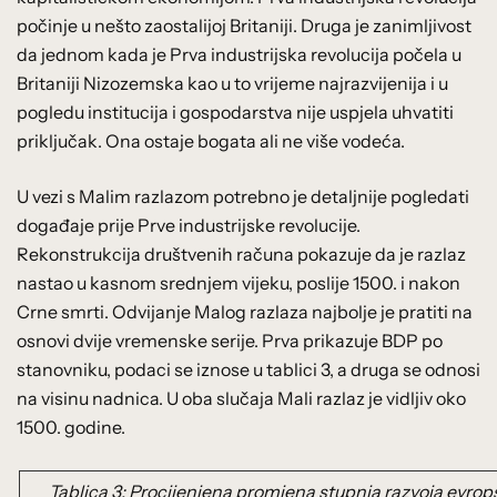
počinje u nešto zaostalijoj Britaniji. Druga je zanimljivost
da jednom kada je Prva industrijska revolucija počela u
Britaniji Nizozemska kao u to vrijeme najrazvijenija i u
pogledu institucija i gospodarstva nije uspjela uhvatiti
priključak. Ona ostaje bogata ali ne više vodeća.
U vezi s Malim razlazom potrebno je detaljnije pogledati
događaje prije Prve industrijske revolucije.
Rekonstrukcija društvenih računa pokazuje da je razlaz
nastao u kasnom srednjem vijeku, poslije 1500. i nakon
Crne smrti. Odvijanje Malog razlaza najbolje je pratiti na
osnovi dvije vremenske serije. Prva prikazuje BDP po
stanovniku, podaci se iznose u tablici 3, a druga se odnosi
na visinu nadnica. U oba slučaja Mali razlaz je vidljiv oko
1500. godine.
Tablica 3: Procijenjena promjena stupnja razvoja evrop