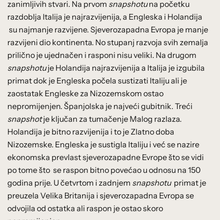
zanimljivih stvari. Na prvom
snapshotu
na početku
razdoblja Italija je najrazvijenija, a Engleska i Holandija
su najmanje razvijene. Sjeverozapadna Evropa je manje
razvijeni dio kontinenta. No stupanj razvoja svih zemalja
prilično je ujednačen i rasponi nisu veliki. Na drugom
snapshotu
je Holandija najrazvijenija a Italija je izgubila
primat dok je Engleska počela sustizati Italiju ali je
zaostatak Engleske za Nizozemskom ostao
nepromijenjen. Španjolska je najveći gubitnik. Treći
snapshot
je ključan za tumačenje Malog razlaza.
Holandija je bitno razvijenija i to je Zlatno doba
Nizozemske. Engleska je sustigla Italiju i već se nazire
ekonomska prevlast sjeverozapadne Evrope što se vidi
po tome što se raspon bitno povećao u odnosu na 150
godina prije. U četvrtom i zadnjem
snapshotu
primat je
preuzela Velika Britanija i sjeverozapadna Evropa se
odvojila od ostatka ali raspon je ostao skoro