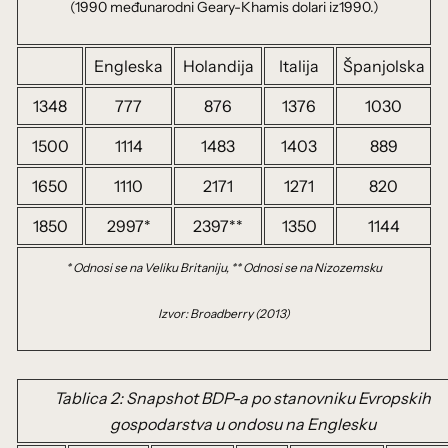
(1990 međunarodni Geary-Khamis dolari iz1990.)
Engleska
Holandija
Italija
Španjolska
1348
777
876
1376
1030
1500
1114
1483
1403
889
1650
1110
2171
1271
820
1850
2997*
2397**
1350
1144
* Odnosi se na Veliku Britaniju, ** Odnosi se na Nizozemsku
Izvor: Broadberry (2013)
Tablica 2: Snapshot BDP-a po stanovniku Evropskih
gospodarstva u ondosu na Englesku