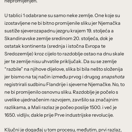
nepromijenjen.
U tablici 1 odabrane su samo neke zemlje. One koje su
izostavljene ne bi bitno promijenile sliku jer Njemačka
sustiže sjeverozapadnu jezgru krajem 19. stoljeća a
Skandinavske zemlje sredinom 20. stoljeća, dok je
ostatak kontinenta (srednja i istočna Evropa te
Sredozemlje) kroz cijelo to razdoblje ostao na dnu skale
jer te zemlje nisu uhvatile priključak. Da su se zemlje
“razbile” na njihove dijelove, slika bi bila nešto složenija
jer bismo na taj način između prvog i drugog
snapshota
registrirali sudbinu Flandrije i sjeverne Njemačke. No, to
ne bi promijenilo osnovnu sliku. Razdoblje je počelo s
uvelike ujednačenim razvojem, završilo sa značajnim
razlikama, a Mali razlaz je počeo poslije 1500. i već je
1650. vidljiv, dakle prije Prve industrijske revolucije.
Ključni je događaj u tom procesu, međutim, prvi razlaz,