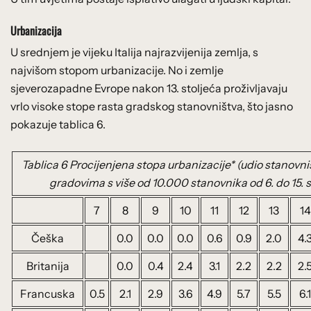
Urbanizacija
U srednjem je vijeku Italija najrazvijenija zemlja, s
najvišom stopom urbanizacije. No i zemlje
sjeverozapadne Evrope nakon 13. stoljeća proživljavaju
vrlo visoke stope rasta gradskog stanovništva, što jasno
pokazuje tablica 6.
Tablica 6 Procijenjena stopa urbanizacije* (udio stanovništ
gradovima s više od 10.000 stanovnika od 6. do 15. s
7
8
9
10
11
12
13
14
Češka
0.0
0.0
0.0
0.6
0.9
2.0
4.
Britanija
0.0
0.4
2.4
3.1
2.2
2.2
2.
Francuska
0.5
2.1
2.9
3.6
4.9
5.7
5.5
6.1