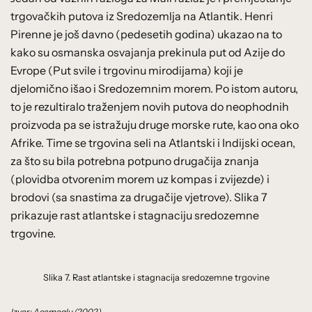
trgovačkih putova iz Sredozemlja na Atlantik. Henri
Pirenne je još davno (pedesetih godina) ukazao na to
kako su osmanska osvajanja prekinula put od Azije do
Evrope (Put svile i trgovinu mirodijama) koji je
djelomično išao i Sredozemnim morem. Po istom autoru,
to je rezultiralo traženjem novih putova do neophodnih
proizvoda pa se istražuju druge morske rute, kao ona oko
Afrike. Time se trgovina seli na Atlantski i Indijski ocean,
za što su bila potrebna potpuno drugačija znanja
(plovidba otvorenim morem uz kompas i zvijezde) i
brodovi (sa snastima za drugačije vjetrove). Slika 7
prikazuje rast atlantske i stagnaciju sredozemne
trgovine.
Slika 7. Rast atlantske i stagnacija sredozemne trgovine
Izvor: Acemoglu (2002)