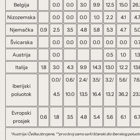
Belgija
0.0
0.0
3.0
9.9
12.5
15.0
26.
Nizozemska
0.0
0.0
0.0
1.0
2.2
4.1
4.
Njemačka
0.9
2.5
3.5
4.8
5.8
5.3
4.7
5.
Švicarska
0.0
0.0
0.0
0.0
0.0
0.0
0.
Austrija
0.0
0.5
1.0
1.3
Italija
1.8
3.0
4.3
9.9
14.3
13.0
12.2
13.
0.0/
0.6/
2.4/
3.5/
3.2/
5.6/
7.6
Iberijski
poluotok
4.5
10.0
13.5
16.4
13.2
36.2
23.
Evropski
0.6
1.8
3.5
4.8
5.4
5.6
6.1
6.
prosjek
*Austrija i Češka zbrojene, **prvo broj samo sa Kršćanski dio Iberskog poluo