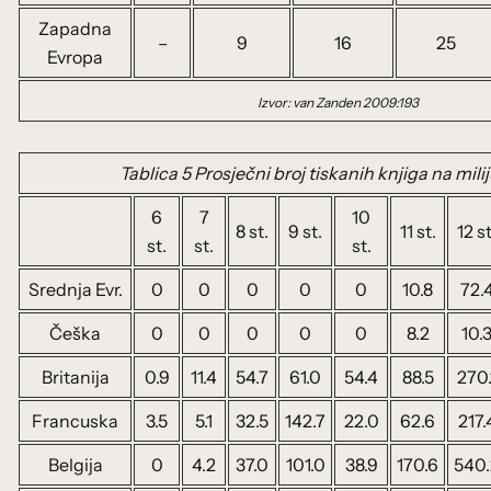
Zapadna
–
9
16
25
Evropa
Izvor: van Zanden 2009:193
Tablica 5 Prosječni broj tiskanih knjiga na mil
6
7
10
8 st.
9 st.
11 st.
12 st
st.
st.
st.
Srednja Evr.
0
0
0
0
0
10.8
72.
Češka
0
0
0
0
0
8.2
10.
Britanija
0.9
11.4
54.7
61.0
54.4
88.5
270.
Francuska
3.5
5.1
32.5
142.7
22.0
62.6
217.
Belgija
0
4.2
37.0
101.0
38.9
170.6
540.