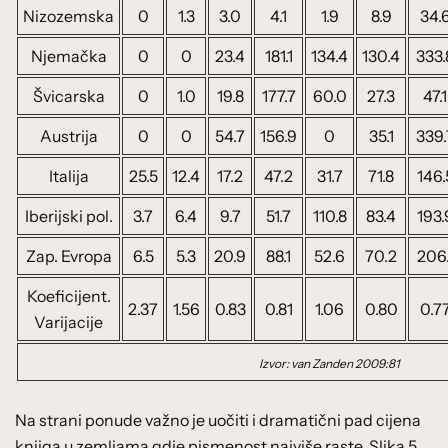
Nizozemska
0
1.3
3.0
4.1
1.9
8.9
34.
Njemačka
0
0
23.4
181.1
134.4
130.4
333.
Švicarska
0
1.0
19.8
177.7
60.0
27.3
47.1
Austrija
0
0
54.7
156.9
0
35.1
339.
Italija
25.5
12.4
17.2
47.2
31.7
71.8
146.
Iberijski pol.
3.7
6.4
9.7
51.7
110.8
83.4
193.
Zap. Evropa
6.5
5.3
20.9
88.1
52.6
70.2
206.
Koeficijent.
2.37
1.56
0.83
0.81
1.06
0.80
0.7
Varijacije
Izvor: van Zanden 2009:81
Na strani ponude važno je uočiti i dramatični pad cijena
knjiga u zemljama gdje pismenost najviše raste. Slika 5