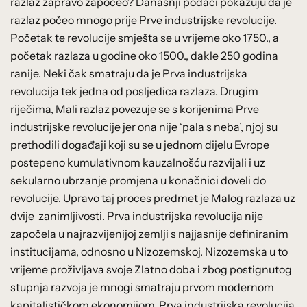
razlaz zapravo započeo? Današnji podaci pokazuju da je
razlaz počeo mnogo prije Prve industrijske revolucije.
Početak te revolucije smješta se u vrijeme oko 1750., a
početak razlaza u godine oko 1500., dakle 250 godina
ranije. Neki čak smatraju da je Prva industrijska
revolucija tek jedna od posljedica razlaza. Drugim
riječima, Mali razlaz povezuje se s korijenima Prve
industrijske revolucije jer ona nije ‘pala s neba’, njoj su
prethodili događaji koji su se u jednom dijelu Evrope
postepeno kumulativnom kauzalnošću razvijali i uz
sekularno ubrzanje promjena u konačnici doveli do
revolucije. Upravo taj proces predmet je Malog razlaza uz
dvije zanimljivosti. Prva industrijska revolucija nije
započela u najrazvijenijoj zemlji s najjasnije definiranim
institucijama, odnosno u Nizozemskoj. Nizozemska u to
vrijeme proživljava svoje Zlatno doba i zbog postignutog
stupnja razvoja je mnogi smatraju prvom modernom
kapitalističkom ekonomijom. Prva industrijska revolucija