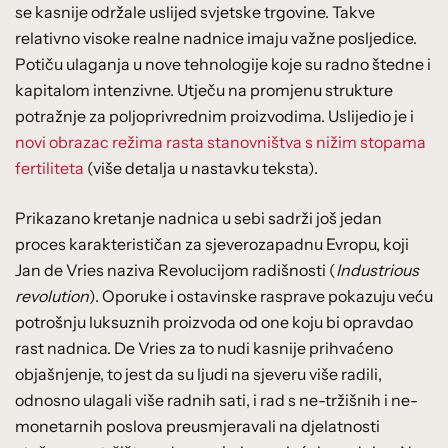
se kasnije održale uslijed svjetske trgovine. Takve
relativno visoke realne nadnice imaju važne posljedice.
Potiču ulaganja u nove tehnologije koje su radno štedne i
kapitalom intenzivne. Utječu na promjenu strukture
potražnje za poljoprivrednim proizvodima. Uslijedio je i
novi obrazac režima rasta stanovništva s nižim stopama
fertiliteta
(više detalja u nastavku teksta).
Prikazano kretanje nadnica u sebi sadrži još jedan
proces karakterističan za sjeverozapadnu Evropu, koji
Jan de Vries naziva Revolucijom radišnosti (
Industrious
revolution
). Oporuke i ostavinske rasprave pokazuju veću
potrošnju luksuznih proizvoda od one koju bi opravdao
rast nadnica. De Vries za to nudi kasnije prihvaćeno
objašnjenje, to jest da su ljudi na sjeveru više radili,
odnosno ulagali više radnih sati, i rad s ne-tržišnih i ne-
monetarnih poslova preusmjeravali na djelatnosti