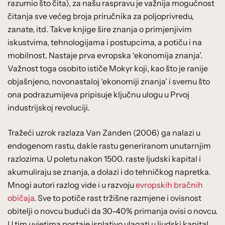
razumio što čita), za našu raspravu je važnija mogućnost
čitanja sve većeg broja priručnika za poljoprivredu,
zanate, itd. Takve knjige šire znanja o primjenjivim
iskustvima, tehnologijama i postupcima, a potiču i na
mobilnost. Nastaje prva evropska ‘ekonomija znanja’.
Važnost toga osobito ističe Mokyr koji, kao što je ranije
objašnjeno, novonastaloj ‘ekonomiji znanja’ i svemu što
ona podrazumijeva pripisuje ključnu ulogu u Prvoj
industrijskoj revoluciji.
Tražeći uzrok razlaza Van Zanden (2006) ga nalazi u
endogenom rastu, dakle rastu generiranom unutarnjim
razlozima. U poletu nakon 1500. raste ljudski kapital i
akumuliraju se znanja, a dolazi i do tehničkog napretka.
Mnogi autori razlog vide i u razvoju
evropskih bračnih
običaja
. Sve to potiče rast tržišne razmjene i ovisnost
obitelji o novcu budući da 30-40% primanja ovisi o novcu.
U tim uvjetima postaje isplativo ulagati u ljudski kapital.