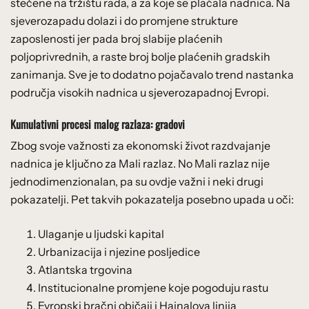
stečene na tržištu rada, a za koje se plaćala nadnica. Na
sjeverozapadu dolazi i do promjene strukture
zaposlenosti jer pada broj slabije plaćenih
poljoprivrednih, a raste broj bolje plaćenih gradskih
zanimanja. Sve je to dodatno pojačavalo trend nastanka
područja visokih nadnica u sjeverozapadnoj Evropi.
Kumulativni procesi malog razlaza: gradovi
Zbog svoje važnosti za ekonomski život razdvajanje
nadnica je ključno za Mali razlaz. No Mali razlaz nije
jednodimenzionalan, pa su ovdje važni i neki drugi
pokazatelji. Pet takvih pokazatelja posebno upada u oči:
Ulaganje u ljudski kapital
Urbanizacija i njezine posljedice
Atlantska trgovina
Institucionalne promjene koje pogoduju rastu
Evropski bračni običaji i Hainalova linija