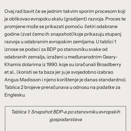
Ovaj rad bavit će se jednim takvim sporim procesom koji
je oblikovao evropsku skalu (gradijent) razvoja. Proces te
promjene može se prikazati pomoću četiri odabrane
godine (zvat ćemo ih
snapshoti)
koje prikazuju stupanj
razvoja u odabranim evropskim zemljama. U tablici 1
iznose se podaci za BDP po stanovniku svake od
odabranih zemalja, izraženi u međunarodnim Geary-
Khamis dolarima iz 1990. koje su izračunali Broadberry
et al.. (koristi se ta baza jer ju je svojedobno izabrao
Angus Madisson i njeno korištenje je danas standardno).
Tablica 2 brojeve preračunava u odnosu na podatke za
Englesku.
Tablica 1: Snapshot BDP-a po stanovniku evropskih
gospodarstava