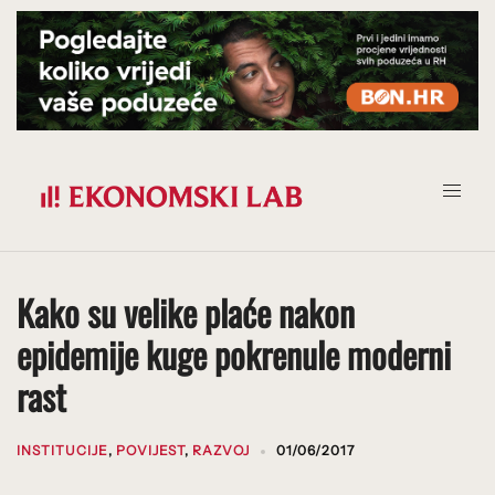
Prijeđi
na
sadržaj
Kako su velike plaće nakon
epidemije kuge pokrenule moderni
rast
INSTITUCIJE
,
POVIJEST
,
RAZVOJ
01/06/2017