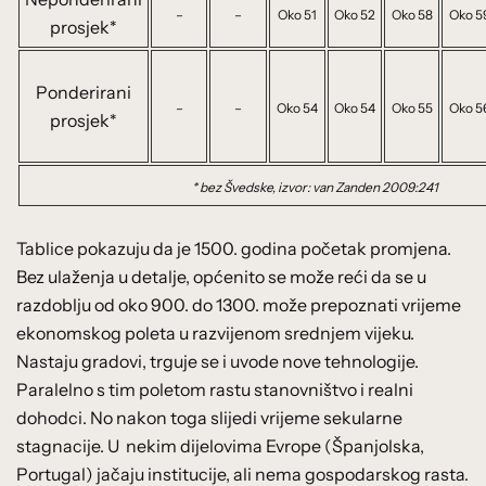
–
–
Oko 51
Oko 52
Oko 58
Oko 5
prosjek*
Ponderirani
–
–
Oko 54
Oko 54
Oko 55
Oko 5
prosjek*
* bez Švedske, izvor: van Zanden 2009:241
Tablice pokazuju da je 1500. godina početak promjena.
Bez ulaženja u detalje, općenito se može reći da se u
razdoblju od oko 900. do 1300. može prepoznati vrijeme
ekonomskog poleta u razvijenom srednjem vijeku.
Nastaju gradovi, trguje se i uvode nove tehnologije.
Paralelno s tim poletom rastu stanovništvo i realni
dohodci. No nakon toga slijedi vrijeme sekularne
stagnacije. U nekim dijelovima Evrope (Španjolska,
Portugal) jačaju institucije, ali nema gospodarskog rasta.