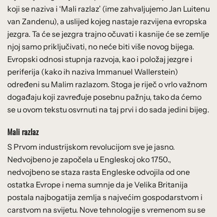
koji se naziva i ‘Mali razlaz’ (ime zahvaljujemo Jan Luitenu
van Zandenu), a uslijed kojeg nastaje razvijena evropska
jezgra. Ta će se jezgra trajno očuvati i kasnije će se zemlje
njoj samo priključivati, no neće biti više novog bijega.
Evropski odnosi stupnja razvoja, kao i položaj jezgre i
periferija (kako ih naziva Immanuel Wallerstein)
određeni su Malim razlazom. Stoga je riječ o vrlo važnom
događaju koji zavređuje posebnu pažnju, tako da ćemo
se u ovom tekstu osvrnuti na taj prvi i do sada jedini bijeg.
Mali razlaz
S Prvom industrijskom revolucijom sve je jasno.
Nedvojbeno je započela u Engleskoj oko 1750.,
nedvojbeno se staza rasta Engleske odvojila od one
ostatka Evrope i nema sumnje da je Velika Britanija
postala najbogatija zemlja s najvećim gospodarstvom i
carstvom na svijetu. Nove tehnologije s vremenom su se