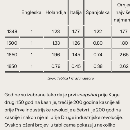
Omje
Engleska
Holandija
Italija
Španjolska
najviše
najman
1348
1
1.23
1.77
1.22
1.77
1500
1
1.33
1.26
0.80
1.80
1650
1
1.96
1.45
0.74
2.65
1850
1
0.79
0.45
0.38
2.62
Izvor: Tablica 1, izračun autora
Godine su izabrane tako da je prvi
snapshot
prije Kuge,
drugi 150 godina kasnije, treći je 200 godina kasnije ali
prije Prve industrijske revolucije a četvrti je 200 godina
kasnije i nakon nje ali prije Druge industrijske revolucije.
Ovako složeni brojevi u tablicama pokazuju nekoliko