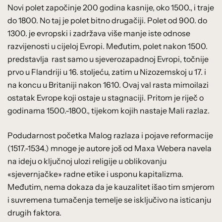
Novi polet započinje 200 godina kasnije, oko 1500., i traje
do 1800. No taj je polet bitno drugačiji. Polet od 900. do
1300. je evropski i zadržava više manje iste odnose
razvijenosti u cijeloj Evropi. Međutim, polet nakon 1500.
predstavlja rast samo u sjeverozapadnoj Evropi, točnije
prvo u Flandriji u 16. stoljeću, zatim u Nizozemskoj u 17. i
na koncu u Britaniji nakon 1610. Ovaj val rasta mimoilazi
ostatak Evrope koji ostaje u stagnaciji. Pritom je riječ o
godinama 1500.-1800., tijekom kojih nastaje Mali razlaz.
Podudarnost početka Malog razlaza i pojave reformacije
(1517.-1534.) mnoge je autore još od Maxa Webera navela
na ideju o ključnoj ulozi religije u oblikovanju
«sjevernjačke» radne etike i usponu kapitalizma.
Međutim, nema dokaza da je kauzalitet išao tim smjerom
i suvremena tumačenja temelje se isključivo na isticanju
drugih faktora.