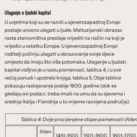
Ulaganje u ljudski kapital
U uvjetima koji su se razvili u sjeverozapadnoj Evropi
postaje unosno ulagati u ljude. Maltuzijanski obrazac
rasta stanovništva prestaje vrijediti na način na koji je
vrijedio u ostatku Evrope. U sjeverozapadnoj Evropi
roditelji počinju ulagati u obrazovanje svoje djece
umjesto da imaju što više potomaka. Ulaganje u ljudski
kapital vidljivo je u rastu pismenosti, tablica 4, i u sve
većoj ponudi i upotrebi knjiga, tablica 5. Obje tablice
pokazuju raslojavanje poslije 1600. godine (dok se
gledaju ovi podaci, treba imati na umu da su sjeverna i
srednja Italija i Flandrija u to vrijeme razvijena područja).
Tablica 4: Dvije procijenjene stope pismenosti (Alle
Allen
1451.-1500.
1501.-1600.
1601.-1700.