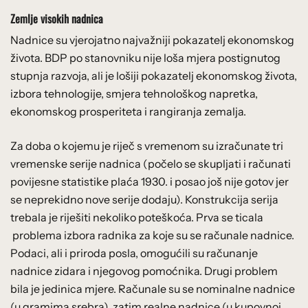
Zemlje visokih nadnica
Nadnice su vjerojatno najvažniji pokazatelj ekonomskog
života. BDP po stanovniku nije loša mjera postignutog
stupnja razvoja, ali je lošiji pokazatelj ekonomskog života,
izbora tehnologije, smjera tehnološkog napretka,
ekonomskog prosperiteta i rangiranja zemalja.
Za doba o kojemu je riječ s vremenom su izračunate tri
vremenske serije nadnica (počelo se skupljati i računati
povijesne statistike plaća 1930. i posao još nije gotov jer
se neprekidno nove serije dodaju). Konstrukcija serija
trebala je riješiti nekoliko poteškoća. Prva se ticala
problema izbora radnika za koje su se računale nadnice.
Podaci, ali i priroda posla, omogućili su računanje
nadnice zidara i njegovog pomoćnika. Drugi problem
bila je jedinica mjere. Računale su se nominalne nadnice
(u gramima srebra), zatim realne nadnice (u kupovnoj