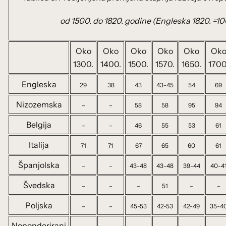
od 1500. do 1820. godine (Engleska 1820. =10
Oko
Oko
Oko
Oko
Oko
Ok
1300.
1400.
1500.
1570.
1650.
1700
Engleska
29
38
43
43-45
54
69
Nizozemska
–
–
58
58
95
94
Belgija
–
–
46
55
53
61
Italija
71
71
67
65
60
61
Španjolska
–
–
43-48
43-48
39-44
40-4
Švedska
–
–
–
51
–
–
Poljska
–
–
45-53
42-53
42-49
35-4
Neponderirani