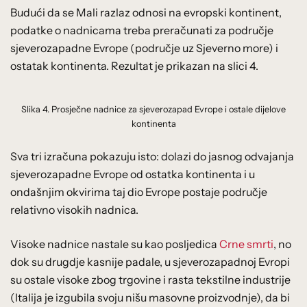
Budući da se Mali razlaz odnosi na evropski kontinent,
podatke o nadnicama treba preračunati za područje
sjeverozapadne Evrope (područje uz Sjeverno more) i
ostatak kontinenta. Rezultat je prikazan na slici 4.
Slika 4. Prosječne nadnice za sjeverozapad Evrope i ostale dijelove
kontinenta
Sva tri izračuna pokazuju isto: dolazi do jasnog odvajanja
sjeverozapadne Evrope od ostatka kontinenta i u
ondašnjim okvirima taj dio Evrope postaje područje
relativno visokih nadnica.
Visoke nadnice nastale su kao posljedica
Crne smrti
, no
dok su drugdje kasnije padale, u sjeverozapadnoj Evropi
su ostale visoke zbog trgovine i rasta tekstilne industrije
(Italija je izgubila svoju nišu masovne proizvodnje), da bi