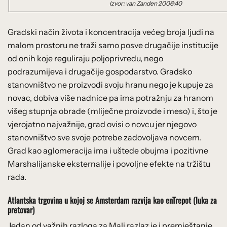
Izvor: van Zanden 2006:40
Gradski način života i koncentracija većeg broja ljudi na
malom prostoru ne traži samo posve drugačije institucije
od onih koje reguliraju poljoprivredu, nego
podrazumijeva i drugačije gospodarstvo. Gradsko
stanovništvo ne proizvodi svoju hranu nego je kupuje za
novac, dobiva više nadnice pa ima potražnju za hranom
višeg stupnja obrade (mliječne proizvode i meso) i, što je
vjerojatno najvažnije, grad ovisi o novcu jer njegovo
stanovništvo sve svoje potrebe zadovoljava novcem.
Grad kao aglomeracija ima i uštede obujma i pozitivne
Marshalijanske eksternalije i povoljne efekte na tržištu
rada.
Atlantska trgovina u kojoj se Amsterdam razvija kao enTrepot (luka za
pretovar)
Jedan od važnih razloga za Mali razlaz je i premještanje