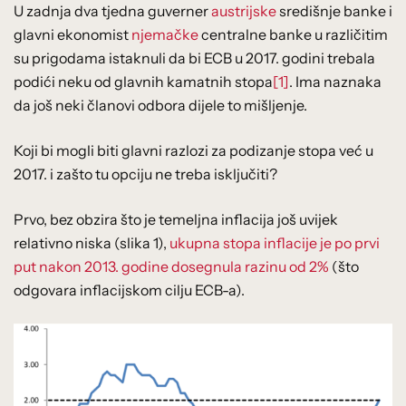
U zadnja dva tjedna guverner
austrijske
središnje banke i
glavni ekonomist
njemačke
centralne banke u različitim
su prigodama istaknuli da bi ECB u 2017. godini trebala
podići neku od glavnih kamatnih stopa
[1]
. Ima naznaka
da još neki članovi odbora dijele to mišljenje.
Koji bi mogli biti glavni razlozi za podizanje stopa već u
2017. i zašto tu opciju ne treba isključiti?
Prvo, bez obzira što je temeljna inflacija još uvijek
relativno niska (slika 1),
ukupna stopa inflacije je po prvi
put nakon 2013. godine dosegnula razinu od 2%
(što
odgovara inflacijskom cilju ECB-a).