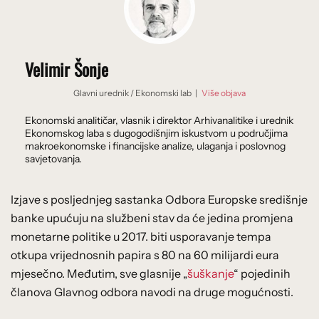
Velimir Šonje
Glavni urednik
/
Ekonomski lab
|
Više objava
Ekonomski analitičar, vlasnik i direktor Arhivanalitike i urednik
Ekonomskog laba s dugogodišnjim iskustvom u područjima
makroekonomske i financijske analize, ulaganja i poslovnog
savjetovanja.
Izjave s posljednjeg sastanka Odbora Europske središnje
banke upućuju na službeni stav da će jedina promjena
monetarne politike u 2017. biti usporavanje tempa
otkupa vrijednosnih papira s 80 na 60 milijardi eura
mjesečno. Međutim, sve glasnije „
šuškanje
“ pojedinih
članova Glavnog odbora navodi na druge mogućnosti.