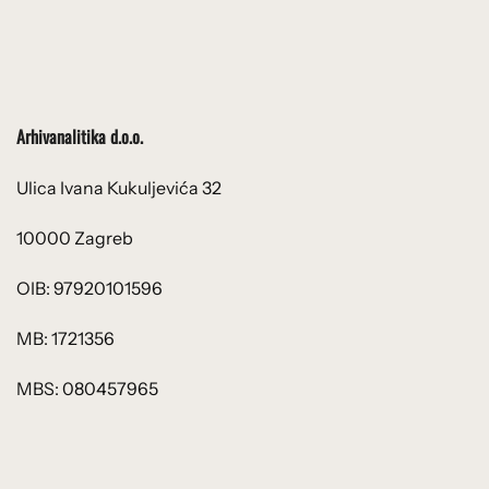
Arhivanalitika d.o.o.
Ulica Ivana Kukuljevića 32
10000 Zagreb
OIB: 97920101596
MB: 1721356
MBS: 080457965