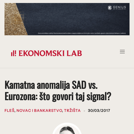
Prijeđi
na
sadržaj
Kamatna anomalija SAD vs.
Eurozona: što govori taj signal?
FLEŠ
,
NOVAC I BANKARSTVO
,
TRŽIŠTA
30/03/2017