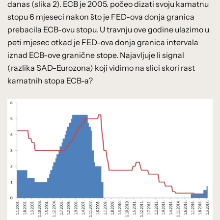
danas (slika 2). ECB je 2005. počeo dizati svoju kamatnu
stopu 6 mjeseci nakon što je FED-ova donja granica
prebacila ECB-ovu stopu. U travnju ove godine ulazimo u
peti mjesec otkad je FED-ova donja granica intervala
iznad ECB-ove granične stope. Najavljuje li signal
(razlika SAD-Eurozona) koji vidimo na slici skori rast
kamatnih stopa ECB-a?