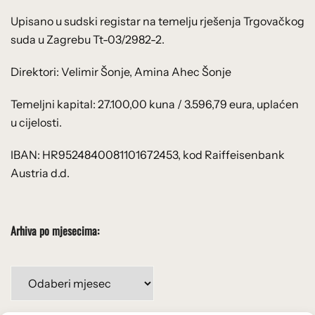
Upisano u sudski registar na temelju rješenja Trgovačkog
suda u Zagrebu Tt-03/2982-2.
Direktori: Velimir Šonje, Amina Ahec Šonje
Temeljni kapital: 27.100,00 kuna / 3.596,79 eura, uplaćen
u cijelosti.
IBAN: HR9524840081101672453, kod Raiffeisenbank
Austria d.d.
Arhiva po mjesecima:
Arhiva
po
mjesecima: