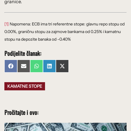
granice.
[1]
Napomena: ECB ima tri referentne stope: glavnu repo stopu od
0.00%, graničnu stopu za zajmove bankama od 0.25% i kamatnu
stopu na depozite banaka od -0.40%
Podijelite članak:
Share
Share
Share
Share
Share
Facebook
Email
WhatsApp
LinkedIn
X
on
on
on
on
on
(Twitter)
KAMATNE STOPE
Pročitajte i ovo: