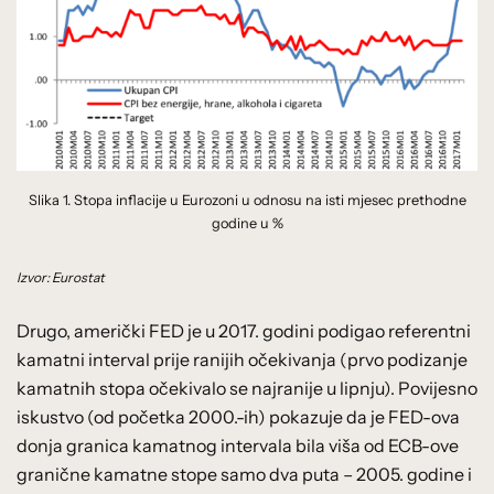
Slika 1. Stopa inflacije u Eurozoni u odnosu na isti mjesec prethodne
godine u %
Izvor: Eurostat
Drugo, američki FED je u 2017. godini podigao referentni
kamatni interval prije ranijih očekivanja (prvo podizanje
kamatnih stopa očekivalo se najranije u lipnju). Povijesno
iskustvo (od početka 2000.-ih) pokazuje da je FED-ova
donja granica kamatnog intervala bila viša od ECB-ove
granične kamatne stope samo dva puta – 2005. godine i