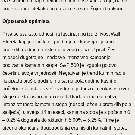
da stavimo na papir nekoliko bitnih opservacija koje, da ne
bude zabune, itekako imaju veze sa središnjom bankom.
O(p)stanak optimista
Prva se svakako odnosi na fascinantnu izdržljivost Wall
Streeta koji je stoički istrpio brojna iskušenja tijekom
proteklih godinu (i nešto malo više) dana. U prvih šest
mjeseci dugotrajne i nadasve intenzivne kampanje
podizanja kamatnih stopa, S&P 500 je izgubio gotovo
četvrtinu svoje vrijednosti. Negativan je trend kulminirao u
listopadu prošle godine, no samo pola godine kasnije
početni je zaostatak već sveden u jednoznamenkaste okvire,
što je doista fascinantan rezultat kada uzmemo u obzir
intenzitet rasta kamatnih stopa (nezabilježen u proteklih pola
stoljeća): u svega 14 mjeseci, kamatna stopa je s početnih 0
– 0,25% dogurala do aktualnih 5,00% – 5,25%. Time je
ujedno okončana dugogodišnja era niskih kamatnih stopa,