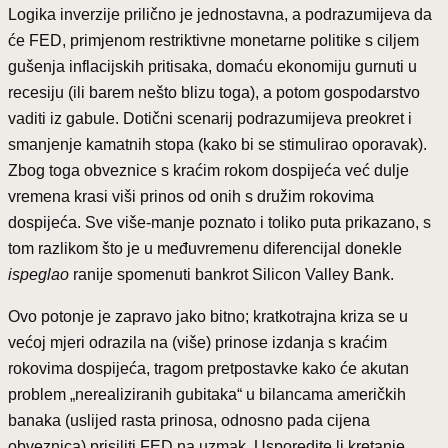
Logika inverzije prilično je jednostavna, a podrazumijeva da
će FED, primjenom restriktivne monetarne politike s ciljem
gušenja inflacijskih pritisaka, domaću ekonomiju gurnuti u
recesiju (ili barem nešto blizu toga), a potom gospodarstvo
vaditi iz gabule. Dotični scenarij podrazumijeva preokret i
smanjenje kamatnih stopa (kako bi se stimulirao oporavak).
Zbog toga obveznice s kraćim rokom dospijeća već dulje
vremena krasi viši prinos od onih s družim rokovima
dospijeća. Sve više-manje poznato i toliko puta prikazano, s
tom razlikom što je u međuvremenu diferencijal donekle
ispeglao
ranije spomenuti bankrot Silicon Valley Bank.
Ovo potonje je zapravo jako bitno; kratkotrajna kriza se u
većoj mjeri odrazila na (više) prinose izdanja s kraćim
rokovima dospijeća, tragom pretpostavke kako će akutan
problem „nerealiziranih gubitaka“ u bilancama američkih
banaka (uslijed rasta prinosa, odnosno pada cijena
obveznica) prisiliti FED na uzmak. Usporedite li kretanje