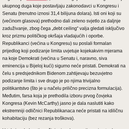
ukupnog duga koje postavljaju zakonodavci u Kongresu i
Senatu (trenutno iznosi 31,4 bilijuna dolara). Isti oni koji su
(većinom glasova) prethodno dali zeleno svjetlo za daljnje
zaduživanje, zbog čega „debt ceiling“ valja gledati isključivo
kroz prizmu političkog okršaja vladajućih i oporbe.
Republikanci (većina u Kongresu) su poslali formalan
prijedlog koji podizanje limita uvjetuje kojekakvim mjerama
na koje Demokrati (većina u Senatu i, naravno, siva
eminencija u Bijeloj kući) sigurno neće pristati. Demokrati na
čelu s predsjednikom Bidenom zahtijevaju bezuvjetno
podizanje limita i sve drugo je po njima trivijalno
politikantstvo (što je u načelu prilično precizna formulacija).
Međutim, farsa koja je prethodila izboru prvog čovjeka
Kongresa (Kevin McCarthy) jasno je dala naslutiti kako
ekstremniji odličnici Republikanaca neće pristati na idiličnu
kohabitaciju (bez rezanja troškova).