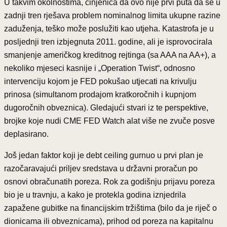
U takvim okolnostima, činjenica da ovo nije prvi puta da se u
zadnji tren rješava problem nominalnog limita ukupne razine
zaduženja, teško može poslužiti kao utjeha. Katastrofa je u
posljednji tren izbjegnuta 2011. godine, ali je isprovocirala
smanjenje američkog kreditnog rejtinga (sa AAA na AA+), a
nekoliko mjeseci kasnije i „Operation Twist“, odnosno
intervenciju kojom je FED pokušao utjecati na krivulju
prinosa (simultanom prodajom kratkoročnih i kupnjom
dugoročnih obveznica). Gledajući stvari iz te perspektive,
brojke koje nudi CME FED Watch alat više ne zvuče posve
deplasirano.
Još jedan faktor koji je debt ceiling gurnuo u prvi plan je
razočaravajući priljev sredstava u državni proračun po
osnovi obračunatih poreza. Rok za godišnju prijavu poreza
bio je u travnju, a kako je protekla godina iznjedrila
zapažene gubitke na financijskim tržištima (bilo da je riječ o
dionicama ili obveznicama), prihod od poreza na kapitalnu