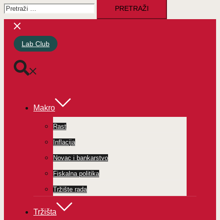
Pretraži:
Lab Club
Makro
Rast
Inflacija
Novac i bankarstvo
Fiskalna politika
Tržište rada
Tržišta