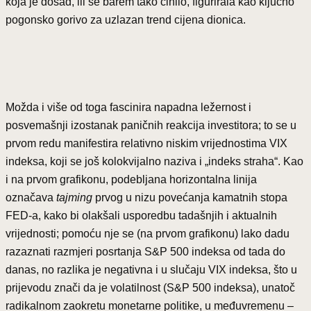
koja je dosad, ili se barem tako činilo, figurirala kao ključno
pogonsko gorivo za uzlazan trend cijena dionica.
Možda i više od toga fascinira napadna ležernost i
posvemašnji izostanak paničnih reakcija investitora; to se u
prvom redu manifestira relativno niskim vrijednostima VIX
indeksa, koji se još kolokvijalno naziva i „indeks straha“. Kao
i na prvom grafikonu, podebljana horizontalna linija
označava
tajming
prvog u nizu povećanja kamatnih stopa
FED-a, kako bi olakšali usporedbu tadašnjih i aktualnih
vrijednosti; pomoću nje se (na prvom grafikonu) lako dadu
razaznati razmjeri posrtanja S&P 500 indeksa od tada do
danas, no razlika je negativna i u slučaju VIX indeksa, što u
prijevodu znači da je volatilnost (S&P 500 indeksa), unatoč
radikalnom zaokretu monetarne politike, u međuvremenu –