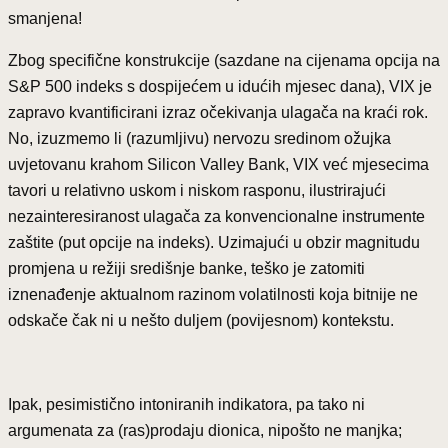
smanjena!
Zbog specifične konstrukcije (sazdane na cijenama opcija na
S&P 500 indeks s dospijećem u idućih mjesec dana), VIX je
zapravo kvantificirani izraz očekivanja ulagača na kraći rok.
No, izuzmemo li (razumljivu) nervozu sredinom ožujka
uvjetovanu krahom Silicon Valley Bank, VIX već mjesecima
tavori u relativno uskom i niskom rasponu, ilustrirajući
nezainteresiranost ulagača za konvencionalne instrumente
zaštite (put opcije na indeks). Uzimajući u obzir magnitudu
promjena u režiji središnje banke, teško je zatomiti
iznenađenje aktualnom razinom volatilnosti koja bitnije ne
odskače čak ni u nešto duljem (povijesnom) kontekstu.
Ipak, pesimistično intoniranih indikatora, pa tako ni
argumenata za (ras)prodaju dionica, nipošto ne manjka;