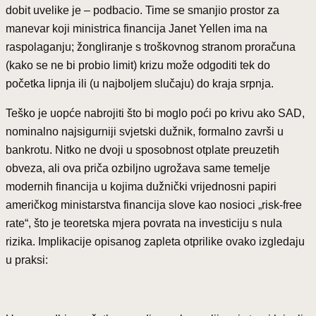
dobit uvelike je – podbacio. Time se smanjio prostor za
manevar koji ministrica financija Janet Yellen ima na
raspolaganju; žongliranje s troškovnog stranom proračuna
(kako se ne bi probio limit) krizu može odgoditi tek do
početka lipnja ili (u najboljem slučaju) do kraja srpnja.
Teško je uopće nabrojiti što bi moglo poći po krivu ako SAD,
nominalno najsigurniji svjetski dužnik, formalno završi u
bankrotu. Nitko ne dvoji u sposobnost otplate preuzetih
obveza, ali ova priča ozbiljno ugrožava same temelje
modernih financija u kojima dužnički vrijednosni papiri
američkog ministarstva financija slove kao nosioci „risk-free
rate“, što je teoretska mjera povrata na investiciju s nula
rizika. Implikacije opisanog zapleta otprilike ovako izgledaju
u praksi: