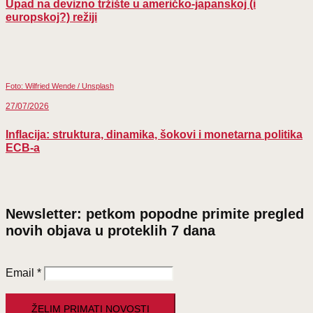
Upad na devizno tržište u američko-japanskoj (i
europskoj?) režiji
Foto: Wilfried Wende / Unsplash
27/07/2026
Inflacija: struktura, dinamika, šokovi i monetarna politika
ECB-a
Newsletter: petkom popodne primite pregled
novih objava u proteklih 7 dana
Email
*