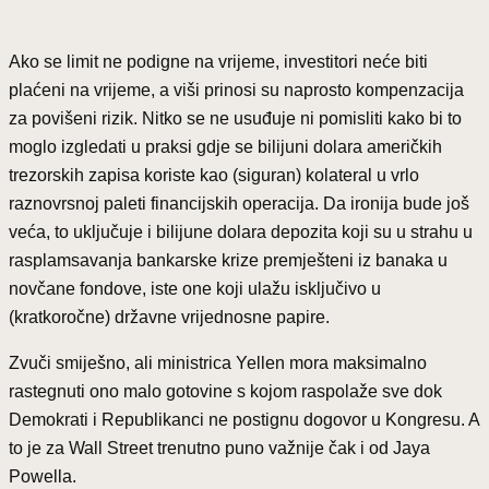
Ako se limit ne podigne na vrijeme, investitori neće biti
plaćeni na vrijeme, a viši prinosi su naprosto kompenzacija
za povišeni rizik. Nitko se ne usuđuje ni pomisliti kako bi to
moglo izgledati u praksi gdje se bilijuni dolara američkih
trezorskih zapisa koriste kao (siguran) kolateral u vrlo
raznovrsnoj paleti financijskih operacija. Da ironija bude još
veća, to uključuje i bilijune dolara depozita koji su u strahu u
rasplamsavanja bankarske krize premješteni iz banaka u
novčane fondove, iste one koji ulažu isključivo u
(kratkoročne) državne vrijednosne papire.
Zvuči smiješno, ali ministrica Yellen mora maksimalno
rastegnuti ono malo gotovine s kojom raspolaže sve dok
Demokrati i Republikanci ne postignu dogovor u Kongresu. A
to je za Wall Street trenutno puno važnije čak i od Jaya
Powella.