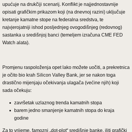
upućuje na drukčiji scenarij. Konflikt je najjednostavnije
opisati grafičkim prikazom koji (na dnevnoj razini) uključuje
kretanje kamatne stope na federalna sredstva, te
najvjerojatniji ishod posljednjeg ovogodišnjeg (redovnog)
sastanka u središnjoj banci (temeljem izračuna CME FED
Watch alata).
Promjenu raspoloženja opet lako možete uočiti, a prekretnica
je očito bio krah Silicon Valley Bank, jer se nakon toga
drastično mijenjaju očekivanja ulagača (većine njih) koji
sada očekuju:
završetak uzlaznog trenda kamatnih stopa
barem jedno smanjenje kamatnih stopa do kraja
godine
Za to vrijeme, famozni „dot-plot“ središnje banke, iliti grafički