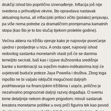
drukčiji ishod bio poprilično iznenađenje. Inflacija još nije
svedena u prihvatljive okvire, što opravdava nastavak
aktualnog kursa, ali inflacijski pritisci očito (polako) jenjavaju,
pa više nema potrebe za dramatičnim promjenama kamatnih
stopa (kao što je to bio slučaj tijekom protekle godine).
Većina aktera na tržištu vjeruje kako je najnovije povećanje
ujedno i posljednje u nizu. A onda opet, najnoviji ishod
redovitog sastanka monetarnih vlasti još će se danima
temeljito secirati, baš kao i izjave dužnosnika središnje
banke u kombinaciji sa svježim makro-indikatorima koji će
uvjetovati buduće poteze Jaya Powella i društva. Zbog toga
nipošto ne bi valjalo isključiti mogućnost daljnjih
podrhtavanja
na financijskim tržištima i uopće, prilično je
nezahvalno prognozirati daljnji razvoj događaja. O svemu
tome detaljnije nekom drugom prigodom; minuli sastanak
kreatora monetarne politike u ovoj priči figurira tek kao povod