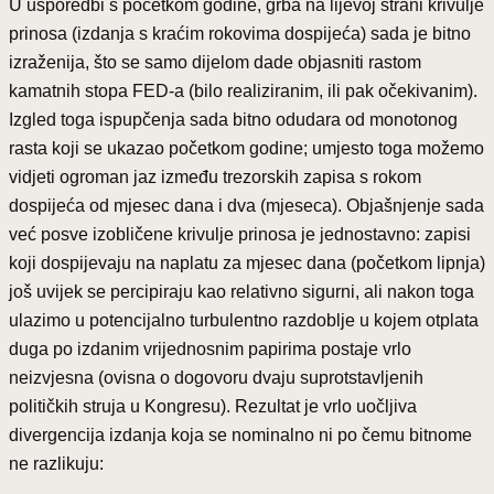
U usporedbi s početkom godine, grba na lijevoj strani krivulje
prinosa (izdanja s kraćim rokovima dospijeća) sada je bitno
izraženija, što se samo dijelom dade objasniti rastom
kamatnih stopa FED-a (bilo realiziranim, ili pak očekivanim).
Izgled toga ispupčenja sada bitno odudara od monotonog
rasta koji se ukazao početkom godine; umjesto toga možemo
vidjeti ogroman jaz između trezorskih zapisa s rokom
dospijeća od mjesec dana i dva (mjeseca). Objašnjenje sada
već posve izobličene krivulje prinosa je jednostavno: zapisi
koji dospijevaju na naplatu za mjesec dana (početkom lipnja)
još uvijek se percipiraju kao relativno sigurni, ali nakon toga
ulazimo u potencijalno turbulentno razdoblje u kojem otplata
duga po izdanim vrijednosnim papirima postaje vrlo
neizvjesna (ovisna o dogovoru dvaju suprotstavljenih
političkih struja u Kongresu). Rezultat je vrlo uočljiva
divergencija izdanja koja se nominalno ni po čemu bitnome
ne razlikuju: