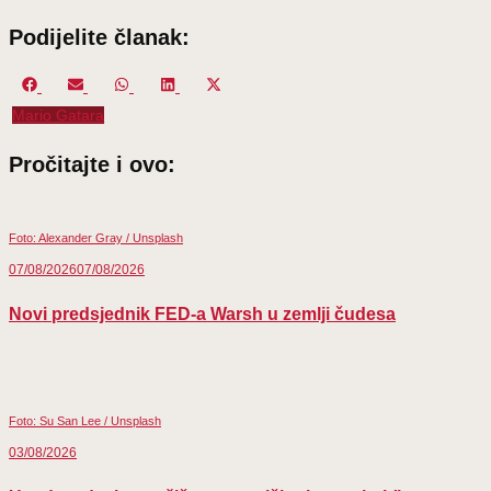
Podijelite članak:
Share
Share
Share
Share
Share
Facebook
Email
WhatsApp
LinkedIn
X
on
on
on
on
on
(Twitter)
Mario Gatara
Pročitajte i ovo:
Foto: Alexander Gray / Unsplash
07/08/2026
07/08/2026
Novi predsjednik FED-a Warsh u zemlji čudesa
Foto: Su San Lee / Unsplash
03/08/2026