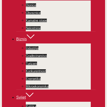
Dionice
Obveznice
Kamatne stope
Nekretnine
Biznis
Industrija
Građevinarstvo
Turizam
Konkurentnost
Energetika
Mikroekonomika
Svijet
Politika