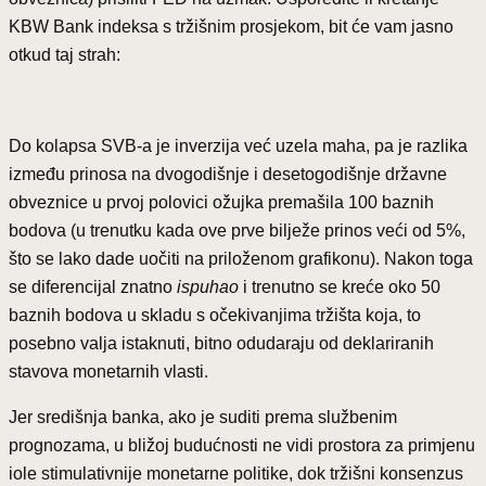
KBW Bank indeksa s tržišnim prosjekom, bit će vam jasno
otkud taj strah:
Do kolapsa SVB-a je inverzija već uzela maha, pa je razlika
između prinosa na dvogodišnje i desetogodišnje državne
obveznice u prvoj polovici ožujka premašila 100 baznih
bodova (u trenutku kada ove prve bilježe prinos veći od 5%,
što se lako dade uočiti na priloženom grafikonu). Nakon toga
se diferencijal znatno
ispuhao
i trenutno se kreće oko 50
baznih bodova u skladu s očekivanjima tržišta koja, to
posebno valja istaknuti, bitno odudaraju od deklariranih
stavova monetarnih vlasti.
Jer središnja banka, ako je suditi prema službenim
prognozama, u bližoj budućnosti ne vidi prostora za primjenu
iole stimulativnije monetarne politike, dok tržišni konsenzus