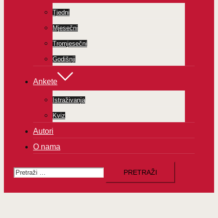
Tjedni
Mjesečni
Tromjesečni
Godišnji
Ankete
Istraživanja
Kviz
Autori
O nama
Pretraži: