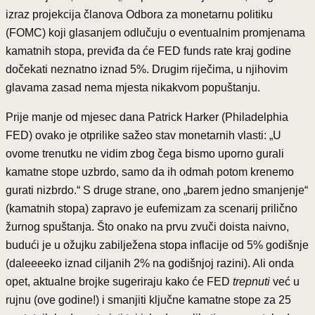
izraz projekcija članova Odbora za monetarnu politiku
(FOMC) koji glasanjem odlučuju o eventualnim promjenama
kamatnih stopa, previđa da će FED funds rate kraj godine
dočekati neznatno iznad 5%. Drugim riječima, u njihovim
glavama zasad nema mjesta nikakvom popuštanju.
Prije manje od mjesec dana Patrick Harker (Philadelphia
FED) ovako je otprilike sažeo stav monetarnih vlasti: „U
ovome trenutku ne vidim zbog čega bismo uporno gurali
kamatne stope uzbrdo, samo da ih odmah potom krenemo
gurati nizbrdo.“ S druge strane, ono „barem jedno smanjenje“
(kamatnih stopa) zapravo je eufemizam za scenarij prilično
žurnog spuštanja. Što onako na prvu zvuči doista naivno,
budući je u ožujku zabilježena stopa inflacije od 5% godišnje
(daleeeeko iznad ciljanih 2% na godišnjoj razini). Ali onda
opet, aktualne brojke sugeriraju kako će FED
trepnuti
već u
rujnu (ove godine!) i smanjiti ključne kamatne stope za 25