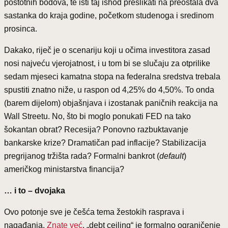
postotnih bodova, te isti taj ishod preslikati na preostala dva
sastanka do kraja godine, početkom studenoga i sredinom
prosinca.
Dakako, riječ je o scenariju koji u očima investitora zasad
nosi najveću vjerojatnost, i u tom bi se slučaju za otprilike
sedam mjeseci kamatna stopa na federalna sredstva trebala
spustiti znatno niže, u raspon od 4,25% do 4,50%. To onda
(barem dijelom) objašnjava i izostanak paničnih reakcija na
Wall Streetu. No, što bi moglo ponukati FED na tako
šokantan obrat? Recesija? Ponovno razbuktavanje
bankarske krize? Dramatičan pad inflacije? Stabilizacija
pregrijanog tržišta rada? Formalni bankrot (
default
)
američkog ministarstva financija?
… i to – dvojaka
Ovo potonje sve je češća tema žestokih rasprava i
nagađanja.
Znate već
, „debt ceiling“ je formalno ograničenje