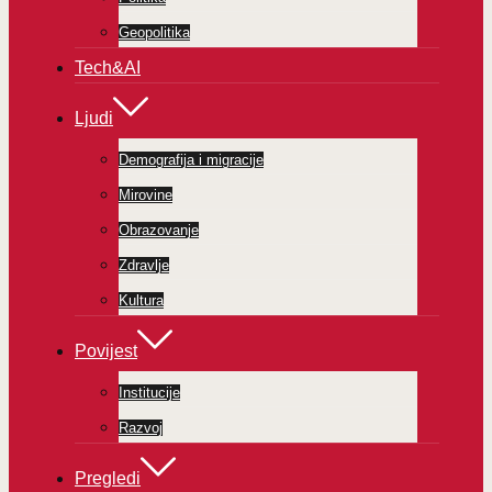
Geopolitika
Tech&AI
Ljudi
Demografija i migracije
Mirovine
Obrazovanje
Zdravlje
Kultura
Povijest
Institucije
Razvoj
Pregledi