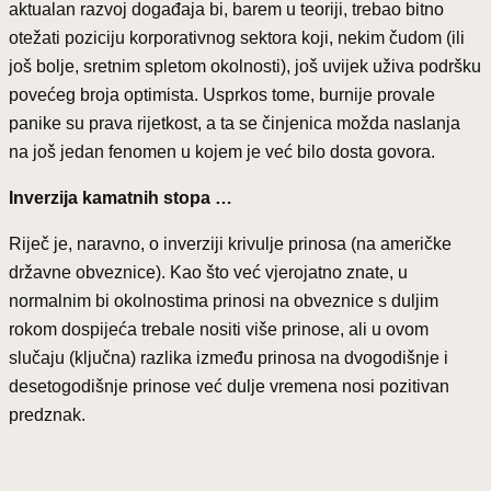
aktualan razvoj događaja bi, barem u teoriji, trebao bitno
otežati poziciju korporativnog sektora koji, nekim čudom (ili
još bolje, sretnim spletom okolnosti), još uvijek uživa podršku
povećeg broja optimista. Usprkos tome, burnije provale
panike su prava rijetkost, a ta se činjenica možda naslanja
na još jedan fenomen u kojem je već bilo dosta govora.
Inverzija kamatnih stopa …
Riječ je, naravno, o inverziji krivulje prinosa (na američke
državne obveznice). Kao što već vjerojatno znate, u
normalnim bi okolnostima prinosi na obveznice s duljim
rokom dospijeća trebale nositi više prinose, ali u ovom
slučaju (ključna) razlika između prinosa na dvogodišnje i
desetogodišnje prinose već dulje vremena nosi pozitivan
predznak.