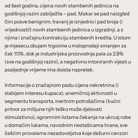
od šest godina, cijena novih stambenih jedinica na
godišnjoj razini zabilježila – pad. Makar se pad naizgled
čini posve benignim, travanj je iznjedrio i pad broja (i
vrijednosti!) novih stambenih jedinica u izgradnji, a s
njima i značajnu kontrakciju stambenih kredita. U istom
je mjesecu obujam trgovine u maloprodaji smanjen za
čak 11,1%, dok je industrijska proizvodnja pala za 2,9%
(sve na godišnjoj razini), a negativno intoniranih vijesti u
posljednje vrijeme ima doista napretek.
Informacije o značajnom padu cijena nekretnina (i
slabijem interesu kupaca), anemičnoj aktivnosti u
segmentu transporta, inertnim potrošačima (kućni
pritvor za milijune njih teško može djelovati
stimulativno), ogromnim listama čekanja na ukrcaj robe
u domaćim lukama, navodnim nestašicama hrane, sve
češćim provalama nezadovoljstva koje dežurni cenzori