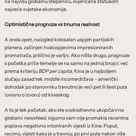
na najvišu globalnu stepenicu, ovjenčana statusom
najveće svjetske ekonomije.
Optimistične prognoze vs tmurna realnost
A onda opet, naizgled kolosalan uspjeh partijskih
planera, začinjen hvalospjevima impresioniranih
promatrača, prilično je varljiv. Ako ništa drugo, prognoze
s početka priče temelje se na samo na jednoj brojci; već
prema kriteriju
BDP per capita
, Kina je u najboljem
slučaju zasad tek
middle income
država – američki
dohodak po stanovniku trenutno je veći pet ili šest puta
(ovisno o izvoru) od kineskog.
A to je tek početak; ako ste svakodnevno
ukopčani
na
globalni
newsfeed
, sigurno vam nije promakla recentna
poplava negativno intoniranih vijesti iz Kine. Poput,
recimo, vijesti kako je u travnju, po prvi puta nakon više