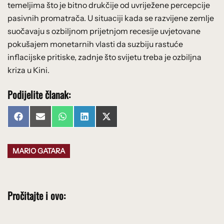
temeljima što je bitno drukčije od uvriježene percepcije
pasivnih promatrača. U situaciji kada se razvijene zemlje
suočavaju s ozbiljnom prijetnjom recesije uvjetovane
pokušajem monetarnih vlasti da suzbiju rastuće
inflacijske pritiske, zadnje što svijetu treba je ozbiljna
kriza u Kini.
Podijelite članak:
Share
Share
Share
Share
Share
Facebook
Email
WhatsApp
LinkedIn
X
on
on
on
on
on
(Twitter)
MARIO GATARA
Pročitajte i ovo: