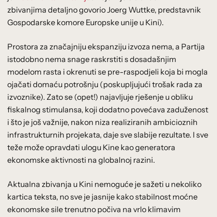
zbivanjima detaljno govorio Joerg Wuttke, predstavnik
Gospodarske komore Europske unije u Kini).
Prostora za značajniju ekspanziju izvoza nema, a Partija
istodobno nema snage raskrstiti s dosadašnjim
modelom rasta i okrenuti se pre-raspodjeli koja bi mogla
ojačati domaću potrošnju (poskupljujući trošak rada za
izvoznike). Zato se (opet!) najavljuje rješenje u obliku
fiskalnog stimulansa, koji dodatno povećava zaduženost
i što je još važnije, nakon niza realiziranih ambicioznih
infrastrukturnih projekata, daje sve slabije rezultate. I sve
teže može opravdati ulogu Kine kao generatora
ekonomske aktivnosti na globalnoj razini.
Aktualna zbivanja u Kini nemoguće je sažeti u nekoliko
kartica teksta, no sve je jasnije kako stabilnost moćne
ekonomske sile trenutno počiva na vrlo klimavim