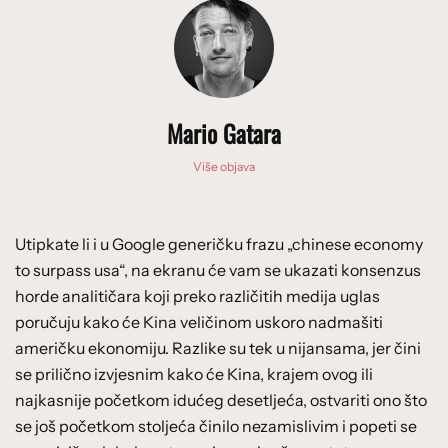
Mario Gatara
Više objava
Utipkate li i u Google generičku frazu „chinese economy
to surpass usa“, na ekranu će vam se ukazati konsenzus
horde analitičara koji preko različitih medija uglas
poručuju kako će Kina veličinom uskoro nadmašiti
američku ekonomiju. Razlike su tek u nijansama, jer čini
se prilično izvjesnim kako će Kina, krajem ovog ili
najkasnije početkom idućeg desetljeća, ostvariti ono što
se još početkom stoljeća činilo nezamislivim i popeti se