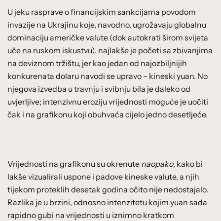
U jeku rasprave o financijskim sankcijama povodom
invazije na Ukrajinu koje, navodno, ugrožavaju globalnu
dominaciju američke valute (dok autokrati širom svijeta
uče na ruskom iskustvu), najlakše je početi sa zbivanjima
na deviznom tržištu, jer kao jedan od najozbiljnijih
konkurenata dolaru navodi se upravo – kineski yuan. No
njegova izvedba u travnju i svibnju bila je daleko od
uvjerljive; intenzivnu eroziju vrijednosti moguće je uočiti
čak i na grafikonu koji obuhvaća cijelo jedno desetljeće.
Vrijednosti na grafikonu su okrenute
naopako
, kako bi
lakše vizualirali uspone i padove kineske valute, a njih
tijekom proteklih desetak godina očito nije nedostajalo.
Razlika je u brzini, odnosno intenzitetu kojim yuan sada
rapidno gubi na vrijednosti u iznimno kratkom