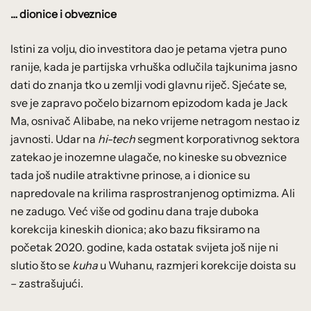
… dionice i obveznice
Istini za volju, dio investitora dao je petama vjetra puno
ranije, kada je partijska vrhuška odlučila tajkunima jasno
dati do znanja tko u zemlji vodi glavnu riječ. Sjećate se,
sve je zapravo počelo bizarnom epizodom kada je Jack
Ma, osnivač Alibabe, na neko vrijeme netragom nestao iz
javnosti. Udar na
hi-tech
segment korporativnog sektora
zatekao je inozemne ulagače, no kineske su obveznice
tada još nudile atraktivne prinose, a i dionice su
napredovale na krilima rasprostranjenog optimizma. Ali
ne zadugo. Već više od godinu dana traje duboka
korekcija kineskih dionica; ako bazu fiksiramo na
početak 2020. godine, kada ostatak svijeta još nije ni
slutio što se
kuha
u Wuhanu, razmjeri korekcije doista su
– zastrašujući.