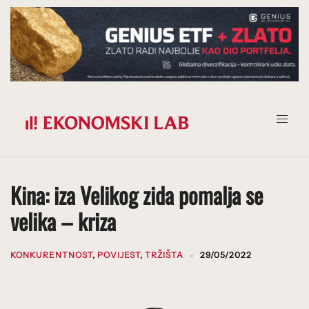
Prijeđi
na
sadržaj
Kina: iza Velikog zida pomalja se
velika – kriza
KONKURENTNOST
,
POVIJEST
,
TRŽIŠTA
29/05/2022