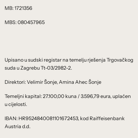
MB: 1721356
MBS: 080457965
Upisano u sudski registar na temelju rješenja Trgovačkog
suda u Zagrebu Tt-03/2982-2.
Direktori: Velimir Šonje, Amina Ahec Šonje
Temeljni kapital: 27.100,00 kuna / 3.596,79 eura, uplaćen
u cijelosti.
IBAN: HR9524840081101672453, kod Raiffeisenbank
Austria d.d.