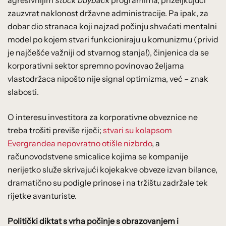
zauzvrat naklonost državne administracije. Pa ipak, za
dobar dio stranaca koji najzad počinju shvaćati mentalni
model po kojem stvari funkcioniraju u komunizmu (privid
je najčešće važniji od stvarnog stanja!), činjenica da se
korporativni sektor spremno povinovao željama
vlastodržaca nipošto nije signal optimizma, već – znak
slabosti.
O interesu investitora za korporativne obveznice ne
treba trošiti previše riječi;
stvari su kolapsom
Evergrandea nepovratno otišle nizbrdo
, a
računovodstvene smicalice kojima se kompanije
nerijetko služe skrivajući kojekakve obveze izvan bilance,
dramatično su podigle prinose i na tržištu zadržale tek
rijetke avanturiste.
Politički diktat s vrha počinje s obrazovanjem i