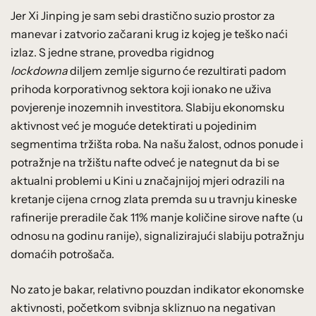
Jer Xi Jinping je sam sebi drastično suzio prostor za
manevar i zatvorio začarani krug iz kojeg je teško naći
izlaz. S jedne strane, provedba rigidnog
lockdowna
diljem zemlje sigurno će rezultirati padom
prihoda korporativnog sektora koji ionako ne uživa
povjerenje inozemnih investitora. Slabiju ekonomsku
aktivnost već je moguće detektirati u pojedinim
segmentima tržišta roba. Na našu žalost, odnos ponude i
potražnje na tržištu nafte odveć je nategnut da bi se
aktualni problemi u Kini u značajnijoj mjeri odrazili na
kretanje cijena crnog zlata premda su u travnju kineske
rafinerije preradile čak 11% manje količine sirove nafte (u
odnosu na godinu ranije), signalizirajući slabiju potražnju
domaćih potrošača.
No zato je bakar, relativno pouzdan indikator ekonomske
aktivnosti, početkom svibnja skliznuo na negativan