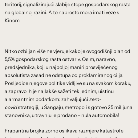
teritorij, signalizirajući slabije stope gospodarskog rasta
na globalnoj razini. A to naprosto mora imati veze s
Kinom.
Nitko ozbiljan više ne vjeruje kako je ovogodišnji plan od
5,5% gospodarskog rasta ostvariv. Osim, naravno,
predsjednika, koji u najboljoj maniri prosvijećenog
apsolutista zasad ne odstupa od proklamiranog cilja.
Posljedice njegove politike vidljive su na svakom koraku,
a zapravo ih je najlakše sažeti tek jednim, uistinu
alarmantnim podatkom: zahvaljujući
zero-
covid
strategiji, u Šangaju, metropoli s gotovo 25 milijuna
stanovnika, u travnju je prodano – nula automobila!
Frapantna brojka zorno oslikava razmjere katastrofe