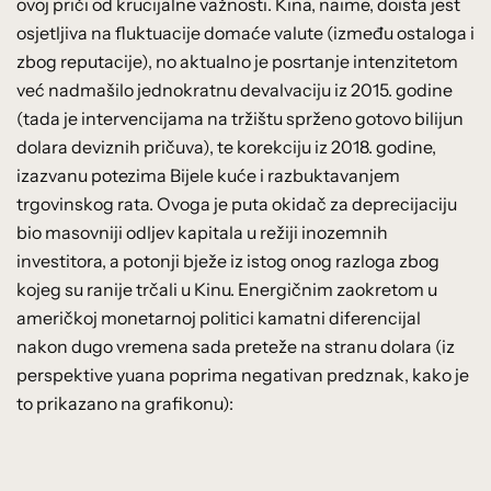
ovoj priči od krucijalne važnosti. Kina, naime, doista jest
osjetljiva na fluktuacije domaće valute (između ostaloga i
zbog reputacije), no aktualno je posrtanje intenzitetom
već nadmašilo jednokratnu devalvaciju iz 2015. godine
(tada je intervencijama na tržištu sprženo gotovo bilijun
dolara deviznih pričuva), te korekciju iz 2018. godine,
izazvanu potezima Bijele kuće i razbuktavanjem
trgovinskog rata. Ovoga je puta okidač za deprecijaciju
bio masovniji odljev kapitala u režiji inozemnih
investitora, a potonji bježe iz istog onog razloga zbog
kojeg su ranije trčali u Kinu. Energičnim zaokretom u
američkoj monetarnoj politici kamatni diferencijal
nakon dugo vremena sada preteže na stranu dolara (iz
perspektive yuana poprima negativan predznak, kako je
to prikazano na grafikonu):