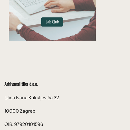
Arhivanalitika d.o.o.
Ulica Ivana Kukuljevića 32
10000 Zagreb
OIB: 97920101596