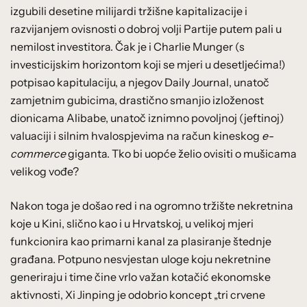
izgubili desetine milijardi tržišne kapitalizacije i
razvijanjem ovisnosti o dobroj volji Partije putem pali u
nemilost investitora. Čak je i Charlie Munger (s
investicijskim horizontom koji se mjeri u desetljećima!)
potpisao kapitulaciju, a njegov Daily Journal, unatoč
zamjetnim gubicima, drastično smanjio izloženost
dionicama Alibabe, unatoč iznimno povoljnoj (jeftinoj)
valuaciji i silnim hvalospjevima na račun kineskog
e-
commerce
giganta. Tko bi uopće želio ovisiti o mušicama
velikog vođe?
Nakon toga je došao red i na ogromno tržište nekretnina
koje u Kini, slično kao i u Hrvatskoj, u velikoj mjeri
funkcionira kao primarni kanal za plasiranje štednje
građana. Potpuno nesvjestan uloge koju nekretnine
generiraju i time čine vrlo važan kotačić ekonomske
aktivnosti, Xi Jinping je odobrio koncept „tri crvene