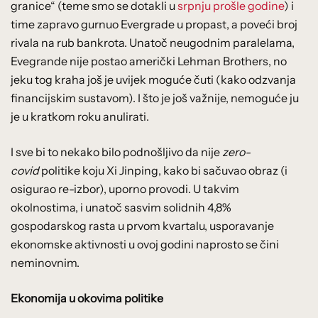
granice“ (teme smo se dotakli u
srpnju prošle godine
) i
time zapravo gurnuo Evergrade u propast, a poveći broj
rivala na rub bankrota. Unatoč neugodnim paralelama,
Evegrande nije postao američki Lehman Brothers, no
jeku tog kraha još je uvijek moguće čuti (kako odzvanja
financijskim sustavom). I što je još važnije, nemoguće ju
je u kratkom roku anulirati.
I sve bi to nekako bilo podnošljivo da nije
zero-
covid
politike koju Xi Jinping, kako bi sačuvao obraz (i
osigurao re-izbor), uporno provodi. U takvim
okolnostima, i unatoč sasvim solidnih 4,8%
gospodarskog rasta u prvom kvartalu, usporavanje
ekonomske aktivnosti u ovoj godini naprosto se čini
neminovnim.
Ekonomija u okovima politike