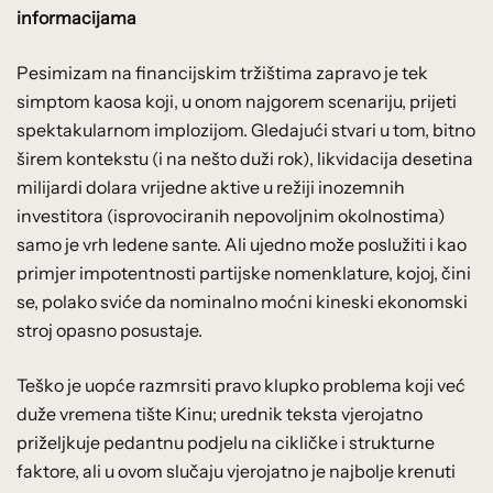
informacijama
Pesimizam na financijskim tržištima zapravo je tek
simptom kaosa koji, u onom najgorem scenariju, prijeti
spektakularnom implozijom. Gledajući stvari u tom, bitno
širem kontekstu (i na nešto duži rok), likvidacija desetina
milijardi dolara vrijedne aktive u režiji inozemnih
investitora (isprovociranih nepovoljnim okolnostima)
samo je vrh ledene sante. Ali ujedno može poslužiti i kao
primjer impotentnosti partijske nomenklature, kojoj, čini
se, polako sviće da nominalno moćni kineski ekonomski
stroj opasno posustaje.
Teško je uopće razmrsiti pravo klupko problema koji već
duže vremena tište Kinu; urednik teksta vjerojatno
priželjkuje pedantnu podjelu na cikličke i strukturne
faktore, ali u ovom slučaju vjerojatno je najbolje krenuti