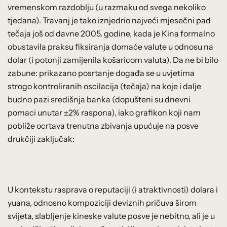
vremenskom razdoblju (u razmaku od svega nekoliko
tjedana). Travanj je tako iznjedrio najveći mjesečni pad
tečaja još od davne 2005. godine, kada je Kina formalno
obustavila praksu fiksiranja domaće valute u odnosu na
dolar (i potonji zamijenila košaricom valuta). Da ne bi bilo
zabune: prikazano posrtanje događa se u uvjetima
strogo kontroliranih oscilacija (tečaja) na koje i dalje
budno pazi središnja banka (dopušteni su dnevni
pomaci unutar ±2% raspona), iako grafikon koji nam
pobliže ocrtava trenutna zbivanja upućuje na posve
drukčiji zaključak:
U kontekstu rasprava o reputaciji (i atraktivnosti) dolara i
yuana, odnosno kompoziciji deviznih pričuva širom
svijeta, slabljenje kineske valute posve je nebitno, ali je u