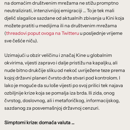
na domaćim društvenim mrežama ne stižu promptno
neutralizirati, intenzivnijoj emigraciji … To je tek mali
djelić slagalice sazdane od aktualnih zbivanja u Kini koja
možete pratiti u medijima ili na društvenim mrežama
(
threadovi poput ovoga na Twitteru
u posljednje vrijeme
sve češće niču).
Uzimajući u obzir veličinu i značaj Kine u globalnim
okvirima, vijesti zapravo i dalje pristižu na kapaljku, ali
nude bitno drukčije sliku od nekoć uvriježene teze prema
kojoj državni planeri čvrsto drže stvari pod kontrolom. I
lako je moguće da su loše vijesti po svoj prilici tek najava
ozbiljnije krize koja se pomalja iza brda. Ili zida, onog
čvrstog, doslovnog, ali i metaforičkog, informacijskog,
sazdanog za posvemašnjoj državnoj cenzuri.
Simptomi krize: domaća valuta …