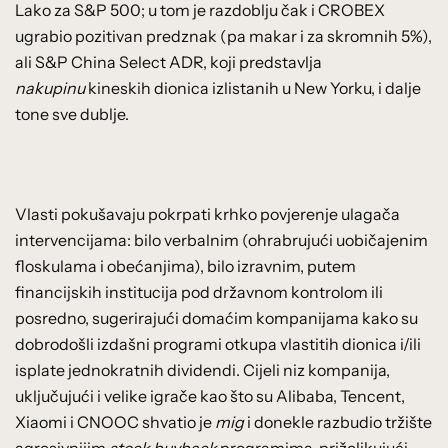
Lako za S&P 500; u tom je razdoblju čak i CROBEX
ugrabio pozitivan predznak (pa makar i za skromnih 5%),
ali S&P China Select ADR, koji predstavlja
nakupinu
kineskih dionica izlistanih u New Yorku, i dalje
tone sve dublje.
Vlasti pokušavaju pokrpati krhko povjerenje ulagača
intervencijama: bilo verbalnim (ohrabrujući uobičajenim
floskulama i obećanjima), bilo izravnim, putem
financijskih institucija pod državnom kontrolom ili
posredno, sugerirajući domaćim kompanijama kako su
dobrodošli izdašni programi otkupa vlastitih dionica i/ili
isplate jednokratnih dividendi. Cijeli niz kompanija,
uključujući i velike igrače kao što su Alibaba, Tencent,
Xiaomi i CNOOC shvatio je
mig
i donekle razbudio tržište
agresivnijim
stock buyback
programima, priželjkujući