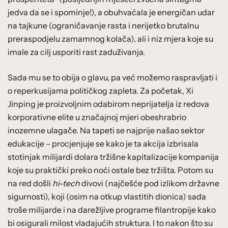
jedva da se i spominje!), a obuhvaćala je energičan udar
na tajkune (ograničavanje rasta i nerijetko brutalnu
preraspodjelu zamamnog kolača), ali i niz mjera koje su
imale za cilj usporiti rast zaduživanja.
Sada mu se to obija o glavu, pa već možemo raspravljati i
o reperkusijama političkog zapleta. Za početak, Xi
Jinping je proizvoljnim odabirom neprijatelja iz redova
korporativne elite u značajnoj mjeri obeshrabrio
inozemne ulagače. Na tapeti se najprije našao sektor
edukacije – procjenjuje se kako je ta akcija izbrisala
stotinjak milijardi dolara tržišne kapitalizacije kompanija
koje su praktički preko noći ostale bez tržišta. Potom su
na red došli
hi-tech
divovi (najčešće pod izlikom državne
sigurnosti), koji (osim na otkup vlastitih dionica) sada
troše milijarde i na darežljive programe filantropije kako
bi osigurali milost vladajućih struktura. I to nakon što su