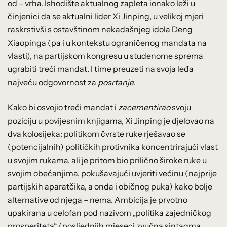
od – vrha. Ishodište aktualnog zapleta ionako leži u
činjenici da se aktualni lider Xi Jinping, u velikoj mjeri
raskrstivši s ostavštinom nekadašnjeg idola Deng
Xiaopinga (pa i u kontekstu ograničenog mandata na
vlasti), na partijskom kongresu u studenome sprema
ugrabiti treći mandat. I time preuzeti na svoja leđa
najveću odgovornost za
posrtanje
.
Kako bi osvojio treći mandat i
zacementirao
svoju
poziciju u povijesnim knjigama, Xi Jinping je djelovao na
dva kolosijeka: politikom čvrste ruke rješavao se
(potencijalnih) političkih protivnika koncentrirajući vlast
u svojim rukama, ali je pritom bio prilično široke ruke u
svojim obećanjima, pokušavajući uvjeriti većinu (najprije
partijskih aparatčika, a onda i običnog puka) kako bolje
alternative od njega – nema. Ambicija je prvotno
upakirana u celofan pod nazivom „politika zajedničkog
prosperiteta“ (posljednjih mjeseci zvučna sintagma