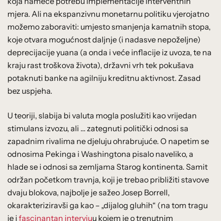
koja nameće potrebu implementacije interventnih
mjera. Ali na ekspanzivnu monetarnu politiku vjerojatno
možemo zaboraviti: umjesto smanjenja kamatnih stopa,
koje otvara mogućnost daljnje (i nadasve nepoželjne)
deprecijacije yuana (a onda i veće inflacije iz uvoza, te na
kraju rast troškova života), državni vrh tek pokušava
potaknuti banke na agilniju kreditnu aktivnost. Zasad
bez uspjeha.
U teoriji, slabija bi valuta mogla poslužiti kao vrijedan
stimulans izvozu, ali … zategnuti politički odnosi sa
zapadnim rivalima ne djeluju ohrabrujuće. O napetim se
odnosima Pekinga i Washingtona pisalo naveliko, a
hlade se i odnosi sa zemljama Starog kontinenta. Samit
održan početkom travnja, koji je trebao približiti stavove
dvaju blokova, najbolje je sažeo Josep Borrell,
okarakteriziravši ga kao – „dijalog gluhih“ (na tom tragu
je i
fascinantan intervju
u kojem je o trenutnim