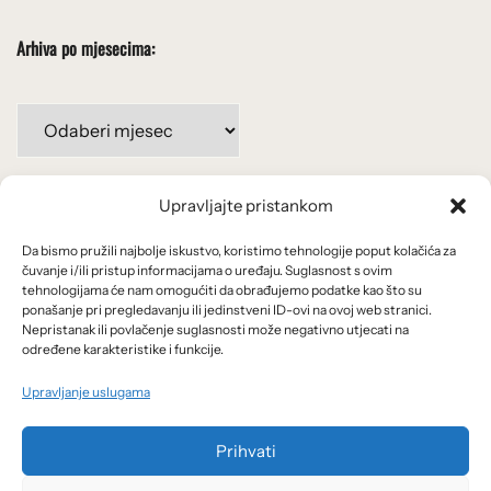
Arhiva po mjesecima:
Arhiva
po
mjesecima:
Upravljajte pristankom
Važne poveznice
Da bismo pružili najbolje iskustvo, koristimo tehnologije poput kolačića za
Uvjeti korištenja
čuvanje i/ili pristup informacijama o uređaju. Suglasnost s ovim
tehnologijama će nam omogućiti da obrađujemo podatke kao što su
Politika privatnosti
ponašanje pri pregledavanju ili jedinstveni ID-ovi na ovoj web stranici.
Nepristanak ili povlačenje suglasnosti može negativno utjecati na
određene karakteristike i funkcije.
Kolačići
Upravljanje uslugama
O nama i usluge
Prihvati