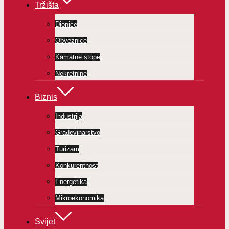
Tržišta
Dionice
Obveznice
Kamatne stope
Nekretnine
Biznis
Industrija
Građevinarstvo
Turizam
Konkurentnost
Energetika
Mikroekonomika
Svijet