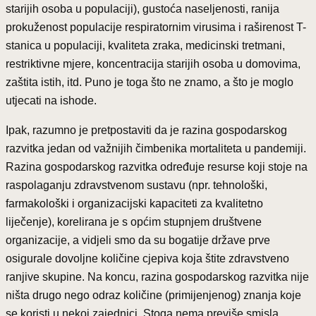
starijih osoba u populaciji), gustoća naseljenosti, ranija
prokuženost populacije respiratornim virusima i raširenost T-
stanica u populaciji, kvaliteta zraka, medicinski tretmani,
restriktivne mjere, koncentracija starijih osoba u domovima,
zaštita istih, itd. Puno je toga što ne znamo, a što je moglo
utjecati na ishode.
Ipak, razumno je pretpostaviti da je razina gospodarskog
razvitka jedan od važnijih čimbenika mortaliteta u pandemiji.
Razina gospodarskog razvitka određuje resurse koji stoje na
raspolaganju zdravstvenom sustavu (npr. tehnološki,
farmakološki i organizacijski kapaciteti za kvalitetno
liječenje), korelirana je s općim stupnjem društvene
organizacije, a vidjeli smo da su bogatije države prve
osigurale dovoljne količine cjepiva koja štite zdravstveno
ranjive skupine. Na koncu, razina gospodarskog razvitka nije
ništa drugo nego odraz količine (primijenjenog) znanja koje
se koristi u nekoj zajednici. Stoga nema previše smisla