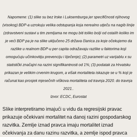
Napomene: (1) slike su bez Irske i Luksemburga jer specifičnosti njihovog
(visokog) BDP-a uzrokuju velika odstupanja koja nerealno utječu na nagib linije
(zdravstveni sustavi u tim zemljama ne mogu biti toliko bolji od ostalih koliko im
je veći BDP pa je na slike uključeno 25 država članica za koje očekujemo da
razlike u realnom BDP-u per capita odražavaju razlike u faktorima koji
omogućuju učinkovitiju prevenciju i liječenje); (2) parametri uz varijablu x su
statistički značajni na razini signifikantnosti od 1%; (3) podatak za Hrvatsku
prikazan je velikim crvenim krugom, a višak mortaliteta iskazuje se u % koji je
računat kao prosjek mjesečnih viškova mortaliteta od travnja 2020. do travnja
2021..
Izvor: ECDC, Eurostat
Slike interpretiramo imajući u vidu da regresijski pravac
prikazuje očekivani mortalitet na danoj razini gospodarskog
razvitka. Zemlje iznad pravca imaju mortalitet iznad
očekivanja za danu razinu razvitka, a zemlje ispod pravca