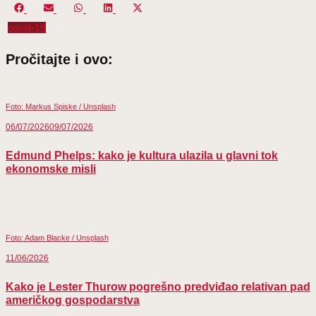
Share
Share
Share
Share
Share
on
on
on
on
on
covid-19
Facebook
Email
WhatsApp
LinkedIn
X
(Twitter)
Pročitajte i ovo:
Foto: Markus Spiske / Unsplash
06/07/2026
09/07/2026
Edmund Phelps: kako je kultura ulazila u glavni tok
ekonomske misli
Foto: Adam Blacke / Unsplash
11/06/2026
Kako je Lester Thurow pogrešno predviđao relativan pad
američkog gospodarstva