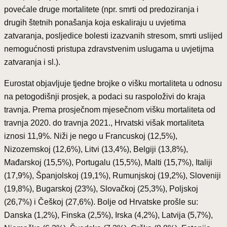
povećale druge mortalitete (npr. smrti od predoziranja i
drugih štetnih ponašanja koja eskaliraju u uvjetima
zatvaranja, posljedice bolesti izazvanih stresom, smrti uslijed
nemogućnosti pristupa zdravstvenim uslugama u uvjetijma
zatvaranja i sl.).
Eurostat objavljuje tjedne brojke o višku mortaliteta u odnosu
na petogodišnji prosjek, a podaci su raspoloživi do kraja
travnja. Prema prosječnom mjesečnom višku mortaliteta od
travnja 2020. do travnja 2021., Hrvatski višak mortaliteta
iznosi 11,9%. Niži je nego u Francuskoj (12,5%),
Nizozemskoj (12,6%), Litvi (13,4%), Belgiji (13,8%),
Mađarskoj (15,5%), Portugalu (15,5%), Malti (15,7%), Italiji
(17,9%), Španjolskoj (19,1%), Rumunjskoj (19,2%), Sloveniji
(19,8%), Bugarskoj (23%), Slovačkoj (25,3%), Poljskoj
(26,7%) i Češkoj (27,6%). Bolje od Hrvatske prošle su:
Danska (1,2%), Finska (2,5%), Irska (4,2%), Latvija (5,7%),