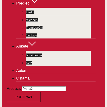
Pregledi
Tjedni
Mjesečni
Tromjesečni
Godišnji
Ankete
Istraživanja
Kviz
Autori
O nama
Pretraži: