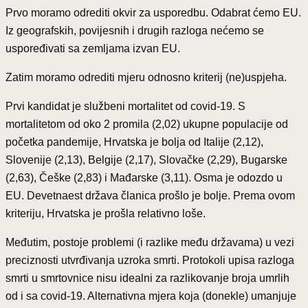
Prvo moramo odrediti okvir za usporedbu. Odabrat ćemo EU.
Iz geografskih, povijesnih i drugih razloga nećemo se
uspoređivati sa zemljama izvan EU.
Zatim moramo odrediti mjeru odnosno kriterij (ne)uspjeha.
Prvi kandidat je službeni mortalitet od covid-19. S
mortalitetom od oko 2 promila (2,02) ukupne populacije od
početka pandemije, Hrvatska je bolja od Italije (2,12),
Slovenije (2,13), Belgije (2,17), Slovačke (2,29), Bugarske
(2,63), Češke (2,83) i Mađarske (3,11). Osma je odozdo u
EU. Devetnaest država članica prošlo je bolje. Prema ovom
kriteriju, Hrvatska je prošla relativno loše.
Međutim, postoje problemi (i razlike među državama) u vezi
preciznosti utvrđivanja uzroka smrti. Protokoli upisa razloga
smrti u smrtovnice nisu idealni za razlikovanje broja umrlih
od i sa covid-19. Alternativna mjera koja (donekle) umanjuje