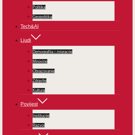
Politika
Geopolitika
Tech&AI
Ljudi
Demografija i migracije
Mirovine
Obrazovanje
Zdravlje
Kultura
Povijest
Institucije
Razvoj