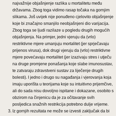
najvažnije objašnjenje razlika u mortalitetu među
državama. Zbog toga vidimo rasap točaka na gornjim
slikama. Još uvijek nije ponuđeno cjelovito objašnjenje
koje bi značajno smanjilo neobjašnjeni dio varijacija.
Zbog toga se ljudi razilaze u pogledu drugih mogućih
objašnjenja. Na primjer, jedni vjeruju da (vrlo)
restriktivne mjere umanjuju mortalitet (jer sprječavaju
prijenos virusa), dok drugi vjeruju da (vrlo) restriktivne
mjere povećavaju mortalitet (jer izazivaju stres i utječu
na druge promjene ponašanja koje slabe imunosustav,
te zatvaraju zdravstveni sustav za liječenje drugih
bolesti). I jedno i drugo su nagađanja i vjerovanja koja
imaju uporišta u teorijama koje su intuitivno prijemčive,
ali do sada nisu dovoljno ispitane i dokazane, osobito s
obzirom na činjenicu da je za očitavanje svih
posljedica snažnih restrikcija potrebno dulje vrijeme.
Iz gornjih rezultata ne može se izvesti zaključak da bi