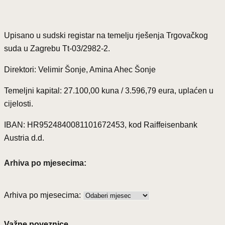
Upisano u sudski registar na temelju rješenja Trgovačkog
suda u Zagrebu Tt-03/2982-2.
Direktori: Velimir Šonje, Amina Ahec Šonje
Temeljni kapital: 27.100,00 kuna / 3.596,79 eura, uplaćen u
cijelosti.
IBAN: HR9524840081101672453, kod Raiffeisenbank
Austria d.d.
Arhiva po mjesecima:
Arhiva po mjesecima:
Važne poveznice