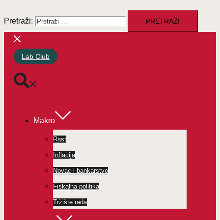
Pretraži:
Lab Club
Makro
Rast
Inflacija
Novac i bankarstvo
Fiskalna politika
Tržište rada