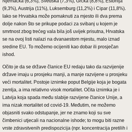
Njemačka (6,3%), Švedska (7,3%), Grčka (8,8%), Estonija
(9,3%), Austrija (11%), Luksemburg (11,2%) i Cipar (11,8%).
Iako se Hrvatska može pomaknuti za mjesto ili dva prema
dolje nakon što se prikupe podaci za svibanj u kojem je
smrtnost zbog trećeg vala bila još uvijek prisutna, Hrvatska
se na ovoj listi nalazi na dvanaestom mjestu, malo iznad
sredine EU. To možemo ocijeniti kao dobar ili prosječan
ishod.
Očito je da se države članice EU redaju tako da razvijenije
države imaju u prosjeku manji, a manje razvijene u prosjeku
veći mortalitet. Postoje iznimke poput Belgije koja je bogata
zemlja, a ima relativno visok mortalitet. Očita iznimka je i
Latvija koja spada među slabije razvijene članice Unije, a
ima nizak mortalitet od covid-19. Međutim, ne možemo
objasniti svako odstupanje, jer ne znamo koji su sve
čimbenici utjecali na nacionalne ishode; to mogu biti razne
vrste zdravstvenih predispozicija (npr. koncentracija pretilih i