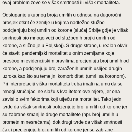
ovaj problem zove se višak smrtnosti ili višak mortaliteta.
Odstupanje ukupnog broja umrlih u odnosu na dugoročni
prosjek otkrit će zemlje u kojima nadležne službe
podcjenjuju broj umrlih od korone (slučaj Srbije gdje je višak
smrtnosti bio mnogo veći od službenih brojki umrlih od
korone, a slično je u Poljskoj). S druge strane, u realan okvir
će staviti pandemijski mortalitet u onim zemljama koje
prestrogim evidencijskim pravilima precjenjuju broj umrlih od
korone, a podcjenjuju broj zaraženih umrlih uslijed drugih
uzroka kao što su temeljni komorbiditeti (umrli sa koronom).
Pri interpretaciji viška mortaliteta treba imati na umu da se
mnogi stručnjaci ne slažu s kvalitetom ove mjere, jer ona
zavisi o svim faktorima koji utječu na mortalitet. Tako jedni
tvrde da višak smrtnosti potcjenjuje broj umrlih od korone jer
su zabrane smanjile druge mortalitete (npr. broj umrlih u
prometnim nesrećama), dok drugi tvrde da višak smrtnosti
čak i precjenjuje broj umrlih od korone jer su zabrane