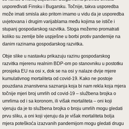
uspoređivati Finsku i Bugarsku. Točnije, takva usporedba
može imati smisla ako pritom imamo u vidu da je usporedba
uvjetovana i drugim varijablama među kojima se ističe i
stupanj gospodarskog razvitka. Stoga možemo promatrati
koliko su zemlje bile uspješne u borbi protiv pandemije na
danim razinama gospodarskog razvitka.
Obje slike u nastavku prikazuju razinu gospodarskog
razvitka mjerenu realnim BDP-om po stanovniku u postotku
prosjeka EU na osi x, dok se na osi y nalaze dvije mjere
kumulativnog mortaliteta od covid-19. Kako ne postoje
pouzdana znanstvena saznanja koja bi nam rekla koja mjera
točnije mjeri broj umrlih od covid-19 – službena brojka o
umrlima od i sa koronom, ili višak mortaliteta – oni koji
vjeruju da je to službena brojka o broju umrlih mogu gledati
prvu sliku, a oni koji vjeruju da je višak mortaliteta bolja
mjera poteškoća izazvanih pandemijom mogu gledati drugu