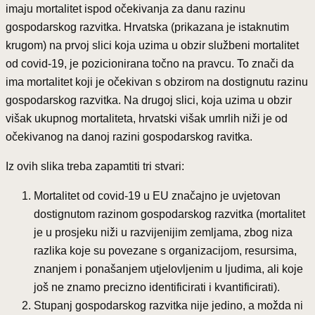
imaju mortalitet ispod očekivanja za danu razinu
gospodarskog razvitka. Hrvatska (prikazana je istaknutim
krugom) na prvoj slici koja uzima u obzir službeni mortalitet
od covid-19, je pozicionirana točno na pravcu. To znači da
ima mortalitet koji je očekivan s obzirom na dostignutu razinu
gospodarskog razvitka. Na drugoj slici, koja uzima u obzir
višak ukupnog mortaliteta, hrvatski višak umrlih niži je od
očekivanog na danoj razini gospodarskog ravitka.
Iz ovih slika treba zapamtiti tri stvari:
Mortalitet od covid-19 u EU značajno je uvjetovan
dostignutom razinom gospodarskog razvitka (mortalitet
je u prosjeku niži u razvijenijim zemljama, zbog niza
razlika koje su povezane s organizacijom, resursima,
znanjem i ponašanjem utjelovljenim u ljudima, ali koje
još ne znamo precizno identificirati i kvantificirati).
Stupanj gospodarskog razvitka nije jedino, a možda ni