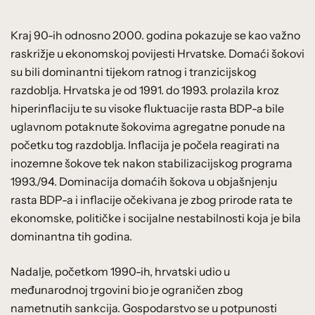
Kraj 90-ih odnosno 2000. godina pokazuje se kao važno
raskrižje u ekonomskoj povijesti Hrvatske. Domaći šokovi
su bili dominantni tijekom ratnog i tranzicijskog
razdoblja. Hrvatska je od 1991. do 1993. prolazila kroz
hiperinflaciju te su visoke fluktuacije rasta BDP-a bile
uglavnom potaknute šokovima agregatne ponude na
početku tog razdoblja. Inflacija je počela reagirati na
inozemne šokove tek nakon stabilizacijskog programa
1993./94. Dominacija domaćih šokova u objašnjenju
rasta BDP-a i inflacije očekivana je zbog prirode rata te
ekonomske, političke i socijalne nestabilnosti koja je bila
dominantna tih godina.
Nadalje, početkom 1990-ih, hrvatski udio u
međunarodnoj trgovini bio je ograničen zbog
nametnutih sankcija. Gospodarstvo se u potpunosti