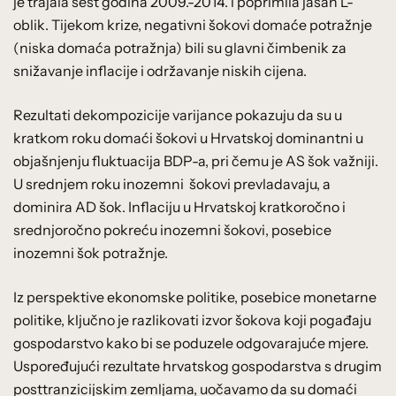
je trajala šest godina 2009.-2014. i poprimila jasan L-
oblik. Tijekom krize, negativni šokovi domaće potražnje
(niska domaća potražnja) bili su glavni čimbenik za
snižavanje inflacije i održavanje niskih cijena.
Rezultati dekompozicije varijance pokazuju da su u
kratkom roku domaći šokovi u Hrvatskoj dominantni u
objašnjenju fluktuacija BDP-a, pri čemu je AS šok važniji.
U srednjem roku inozemni šokovi prevladavaju, a
dominira AD šok. Inflaciju u Hrvatskoj kratkoročno i
srednjoročno pokreću inozemni šokovi, posebice
inozemni šok potražnje.
Iz perspektive ekonomske politike, posebice monetarne
politike, ključno je razlikovati izvor šokova koji pogađaju
gospodarstvo kako bi se poduzele odgovarajuće mjere.
Uspoređujući rezultate hrvatskog gospodarstva s drugim
posttranzicijskim zemljama, uočavamo da su domaći