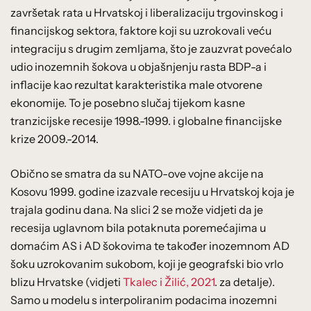
završetak rata u Hrvatskoj i liberalizaciju trgovinskog i
financijskog sektora, faktore koji su uzrokovali veću
integraciju s drugim zemljama, što je zauzvrat povećalo
udio inozemnih šokova u objašnjenju rasta BDP-a i
inflacije kao rezultat karakteristika male otvorene
ekonomije. To je posebno slučaj tijekom kasne
tranzicijske recesije 1998.-1999. i globalne financijske
krize 2009.-2014.
Obično se smatra da su NATO-ove vojne akcije na
Kosovu 1999. godine izazvale recesiju u Hrvatskoj koja je
trajala godinu dana. Na slici 2 se može vidjeti da je
recesija uglavnom bila potaknuta poremećajima u
domaćim AS i AD šokovima te također inozemnom AD
šoku uzrokovanim sukobom, koji je geografski bio vrlo
blizu Hrvatske (vidjeti
Tkalec i Žilić, 2021
. za detalje).
Samo u modelu s interpoliranim podacima inozemni