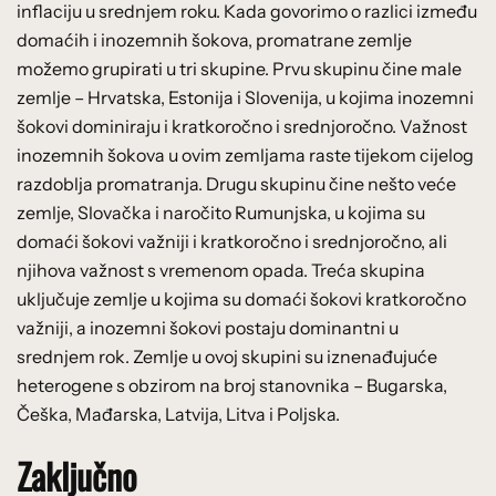
inflaciju u srednjem roku. Kada govorimo o razlici između
domaćih i inozemnih šokova, promatrane zemlje
možemo grupirati u tri skupine. Prvu skupinu čine male
zemlje – Hrvatska, Estonija i Slovenija, u kojima inozemni
šokovi dominiraju i kratkoročno i srednjoročno. Važnost
inozemnih šokova u ovim zemljama raste tijekom cijelog
razdoblja promatranja. Drugu skupinu čine nešto veće
zemlje, Slovačka i naročito Rumunjska, u kojima su
domaći šokovi važniji i kratkoročno i srednjoročno, ali
njihova važnost s vremenom opada. Treća skupina
uključuje zemlje u kojima su domaći šokovi kratkoročno
važniji, a inozemni šokovi postaju dominantni u
srednjem rok. Zemlje u ovoj skupini su iznenađujuće
heterogene s obzirom na broj stanovnika – Bugarska,
Češka, Mađarska, Latvija, Litva i Poljska.
Zaključno