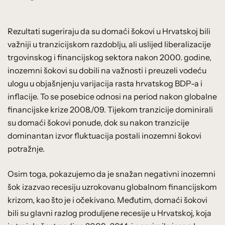
Rezultati sugeriraju da su domaći šokovi u Hrvatskoj bili
važniji u tranzicijskom razdoblju, ali uslijed liberalizacije
trgovinskog i financijskog sektora nakon 2000. godine,
inozemni šokovi su dobili na važnosti i preuzeli vodeću
ulogu u objašnjenju varijacija rasta hrvatskog BDP-a i
inflacije. To se posebice odnosi na period nakon globalne
financijske krize 2008./09. Tijekom tranzicije dominirali
su domaći šokovi ponude, dok su nakon tranzicije
dominantan izvor fluktuacija postali inozemni šokovi
potražnje.
Osim toga, pokazujemo da je snažan negativni inozemni
šok izazvao recesiju uzrokovanu globalnom financijskom
krizom, kao što je i očekivano. Međutim, domaći šokovi
bili su glavni razlog produljene recesije u Hrvatskoj, koja