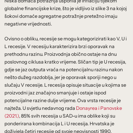
Niska domaća potražnja usporila je inflaciju tijekom
globalne financijske krize, što je vidljivo iz slike 3 na kojoj
šokovi domaće agregatne potražnje pretežno imaju
negativne vrijednosti.
Ovisno o obliku, recesije se mogu kategorizirati kao V, U i
L recesije. V recesiju karakterizira brzi oporavak na
prethodnu razinu. Proizvodnja obično ostaje na dnu
poslovnog ciklusa kratko vrijeme. Sličan tip je U recesija,
gdje se jaz outputa vraća na potencijalnu razinu nakon
nešto dužeg razdoblja, jer je oporavak sporiji nego u
slučaju V recesije. L recesija opisuje situacije u kojima se
proizvodni jaz značajno smanjuje i ostaje ispod
potencijalne razine dulje vrijeme. Ova vrsta recesije je
najteža. U svjetlu nedavnog rada
Donayrea i Panovske
(2021.)
, 85% svih recesija u SAD-u ima oblike koji su
ponderirana kombinacija L i U recesija. Hrvatska je
doživjela četiri recesije od svoje neovisnosti 1990.