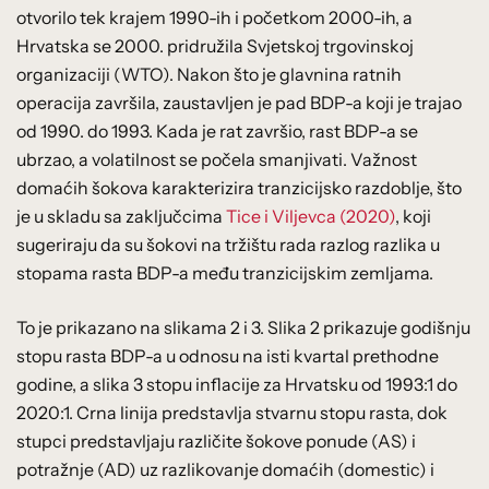
otvorilo tek krajem 1990-ih i početkom 2000-ih, a
Hrvatska se 2000. pridružila Svjetskoj trgovinskoj
organizaciji (WTO). Nakon što je glavnina ratnih
operacija završila, zaustavljen je pad BDP-a koji je trajao
od 1990. do 1993. Kada je rat završio, rast BDP-a se
ubrzao, a volatilnost se počela smanjivati. Važnost
domaćih šokova karakterizira tranzicijsko razdoblje, što
je u skladu sa zaključcima
Tice i Viljevca (2020)
, koji
sugeriraju da su šokovi na tržištu rada razlog razlika u
stopama rasta BDP-a među tranzicijskim zemljama.
To je prikazano na slikama 2 i 3. Slika 2 prikazuje godišnju
stopu rasta BDP-a u odnosu na isti kvartal prethodne
godine, a slika 3 stopu inflacije za Hrvatsku od 1993:1 do
2020:1. Crna linija predstavlja stvarnu stopu rasta, dok
stupci predstavljaju različite šokove ponude (AS) i
potražnje (AD) uz razlikovanje domaćih (domestic) i