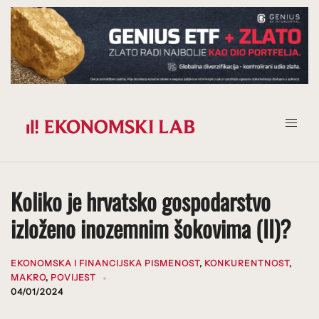
Prijeđi
na
sadržaj
Koliko je hrvatsko gospodarstvo
izloženo inozemnim šokovima (II)?
EKONOMSKA I FINANCIJSKA PISMENOST
,
KONKURENTNOST
,
MAKRO
,
POVIJEST
04/01/2024