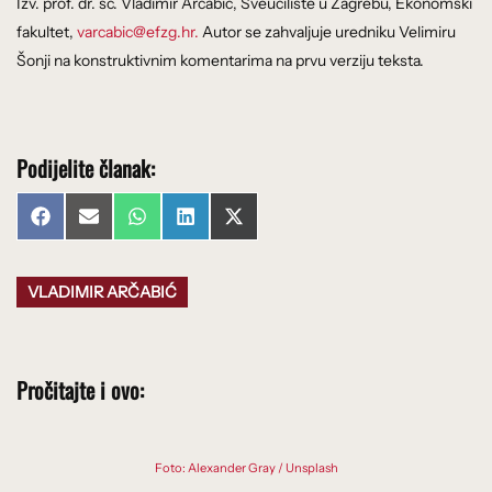
Izv. prof. dr. sc. Vladimir Arčabić, Sveučilište u Zagrebu, Ekonomski
fakultet,
varcabic@efzg.hr.
Autor se zahvaljuje uredniku Velimiru
Šonji na konstruktivnim komentarima na prvu verziju teksta.
Podijelite članak:
Share
Share
Share
Share
Share
Facebook
Email
WhatsApp
LinkedIn
X
on
on
on
on
on
(Twitter)
VLADIMIR ARČABIĆ
Pročitajte i ovo:
Foto: Alexander Gray / Unsplash