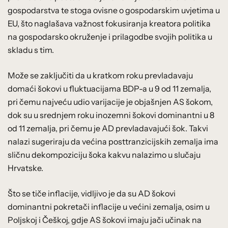
gospodarstva te stoga ovisne o gospodarskim uvjetima u
EU, što naglašava važnost fokusiranja kreatora politika
na gospodarsko okruženje i prilagodbe svojih politika u
skladu s tim.
Može se zaključiti da u kratkom roku prevladavaju
domaći šokovi u fluktuacijama BDP-a u 9 od 11 zemalja,
pri čemu najveću udio varijacije je objašnjen AS šokom,
dok su u srednjem roku inozemni šokovi dominantni u 8
od 11 zemalja, pri čemu je AD prevladavajući šok. Takvi
nalazi sugeriraju da većina posttranzicijskih zemalja ima
sličnu dekompoziciju šoka kakvu nalazimo u slučaju
Hrvatske.
Što se tiče inflacije, vidljivo je da su AD šokovi
dominantni pokretači inflacije u većini zemalja, osim u
Poljskoj i Češkoj, gdje AS šokovi imaju jači učinak na