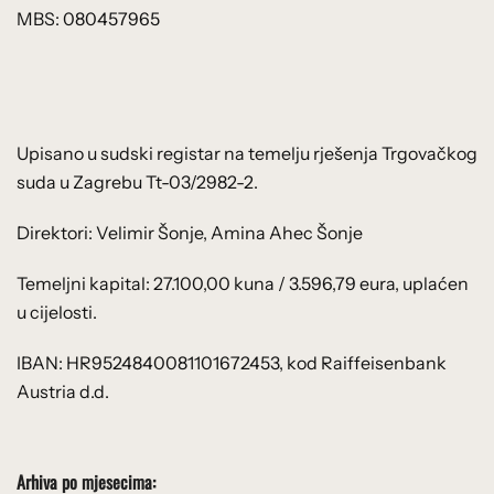
MBS: 080457965
Upisano u sudski registar na temelju rješenja Trgovačkog
suda u Zagrebu Tt-03/2982-2.
Direktori: Velimir Šonje, Amina Ahec Šonje
Temeljni kapital: 27.100,00 kuna / 3.596,79 eura, uplaćen
u cijelosti.
IBAN: HR9524840081101672453, kod Raiffeisenbank
Austria d.d.
Arhiva po mjesecima: