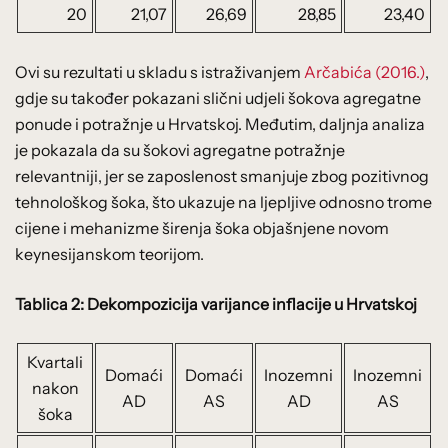
20
21,07
26,69
28,85
23,40
Ovi su rezultati u skladu s istraživanjem
Arčabića (2016.)
,
gdje su također pokazani slični udjeli šokova agregatne
ponude i potražnje u Hrvatskoj. Međutim, daljnja analiza
je pokazala da su šokovi agregatne potražnje
relevantniji, jer se zaposlenost smanjuje zbog pozitivnog
tehnološkog šoka, što ukazuje na ljepljive odnosno trome
cijene i mehanizme širenja šoka objašnjene novom
keynesijanskom teorijom.
Tablica 2: Dekompozicija varijance inflacije u Hrvatskoj
Kvartali
Domaći
Domaći
Inozemni
Inozemni
nakon
AD
AS
AD
AS
šoka