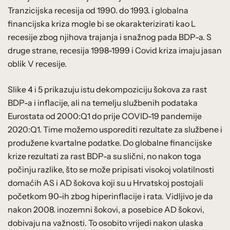
Tranzicijska recesija od 1990. do 1993. i globalna
financijska kriza mogle bi se okarakterizirati kao L
recesije zbog njihova trajanja i snažnog pada BDP-a. S
druge strane, recesija 1998-1999 i Covid kriza imaju jasan
oblik V recesije.
Slike 4 i 5 prikazuju istu dekompoziciju šokova za rast
BDP-a i inflacije, ali na temelju službenih podataka
Eurostata od 2000:Q1 do prije COVID-19 pandemije
2020:Q1. Time možemo usporediti rezultate za službene i
produžene kvartalne podatke. Do globalne financijske
krize rezultati za rast BDP-a su slični, no nakon toga
počinju razlike, što se može pripisati visokoj volatilnosti
domaćih AS i AD šokova koji su u Hrvatskoj postojali
početkom 90-ih zbog hiperinflacije i rata. Vidljivo je da
nakon 2008. inozemni šokovi, a posebice AD šokovi,
dobivaju na važnosti. To osobito vrijedi nakon ulaska