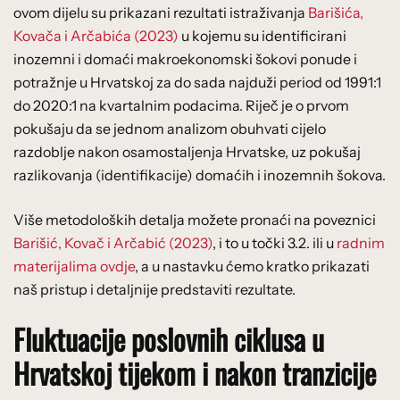
ovom dijelu su prikazani rezultati istraživanja
Barišića,
Kovača i Arčabića (2023)
u kojemu su identificirani
inozemni i domaći makroekonomski šokovi ponude i
potražnje u Hrvatskoj za do sada najduži period od 1991:1
do 2020:1 na kvartalnim podacima. Riječ je o prvom
pokušaju da se jednom analizom obuhvati cijelo
razdoblje nakon osamostaljenja Hrvatske, uz pokušaj
razlikovanja (identifikacije) domaćih i inozemnih šokova.
Više metodoloških detalja možete pronaći na poveznici
Barišić, Kovač i Arčabić (2023)
, i to u točki 3.2. ili u
radnim
materijalima ovdje
, a u nastavku ćemo kratko prikazati
naš pristup i detaljnije predstaviti rezultate.
Fluktuacije poslovnih ciklusa u
Hrvatskoj tijekom i nakon tranzicije