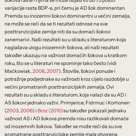
varijacije rasta BDP-a, pri čemu je AD šok dominantan.
Premda su inozemni šokovi dominantni u većini zemalja,
ne može se reći da se ti rezultati odnose na sve
posttranzicijske zemlje niti da su domaći šokovi
zanemarivi. Naši rezultati su u skladu s literaturom koja
naglašava ulogu inozemnih šokova, ali naši rezultati
također ukazuju na važnost domaćih šokova u kratkom
roku, što se u literaturi ne spominje tako često (vidi
Maćkowiak,
2006
,
2007
). Štoviše, šokovi ponude i
potražnje podjednake su važnosti kroz cijelo razdoblje u
većini promatranih posttranzicijskih zemalja. Ovi
rezultati su u skladu s literaturom, koja nalazi da su AD i
AS šokovi jednako važni. Primjerice, Fidrmuc i Korhonen
(
2003
,
2006
) i
Broz (2010)
su također pokazali jednaku
važnost AS i AD šokova premda nisu razlikovali domaće
od inozemnih šokova. Također se može reći da su sve
promatrane posttranzicijske zemlje mala otvorena