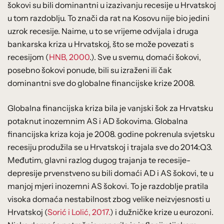
šokovi su bili dominantni u izazivanju recesije u Hrvatskoj
u tom razdoblju. To znači da rat na Kosovu nije bio jedini
uzrok recesije. Naime, u to se vrijeme odvijala i druga
bankarska kriza u Hrvatskoj, što se može povezati s
recesijom (
HNB, 2000
.). Sve u svemu, domaći šokovi,
posebno šokovi ponude, bili su izraženi ili čak
dominantni sve do globalne financijske krize 2008.
Globalna financijska kriza bila je vanjski šok za Hrvatsku
potaknut inozemnim AS i AD šokovima. Globalna
financijska kriza koja je 2008. godine pokrenula svjetsku
recesiju produžila se u Hrvatskoj i trajala sve do 2014:Q3.
Međutim, glavni razlog dugog trajanja te recesije-
depresije prvenstveno su bili domaći AD i AS šokovi, te u
manjoj mjeri inozemni AS šokovi. To je razdoblje pratila
visoka domaća nestabilnost zbog velike neizvjesnosti u
Hrvatskoj (
Sorić i Lolić, 2017.
) i dužničke krize u eurozoni.