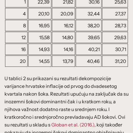
1
22,39
21,82
30,16
25,63
4
20,10
20,09
32,44
27,37
8
16,95
16,12
38,20
28,73
12
15,58
14,80
39,65
29,63
16
14,93
14,16
40,21
30,71
20
14,55
13,79
40,46
31,20
U tablici 2 su prikazani su rezultati dekompozicije
varijance hrvatske inflacije od prvog do dvadesetog
kvartala nakon šoka. Rezultati upućuju na zaključak da su
inozemni šokovi dominantni čak i u kratkom roku, a
njihova važnost dodatno raste u srednjem roku. I
kratkoročno i srednjoročno prevladavaju AD šokovi. Ovi
su rezultati u skladu s
Globan et al. (2016.)
, koji također
pokazuju da inozemni šokovi dominantno objašnjavaju