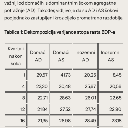
važniji od domaćih, s dominantnim šokom agregatne
potražnje (AD). Također, vidljivo je da su AD i AS šokovi
podjednako zastupljeni kroz cijelo promatrano razdoblje.
Tablica 1: Dekompozicija varijance stopa rasta BDP-a
Kvartali
Domaći
Domaći
Inozemni
Inozemni
nakon
AD
AS
AD
AS
šoka
1
29,57
41,73
20,25
8,45
4
23,30
30,48
25,67
20,56
8
22,71
28,63
26,01
22,65
12
21,84
27,52
27,74
22,90
16
21,35
26,98
28,49
23,18