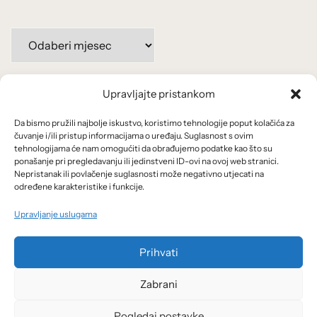
Arhiva
po
mjesecima:
Upravljajte pristankom
Važne poveznice
Da bismo pružili najbolje iskustvo, koristimo tehnologije poput kolačića za
Uvjeti korištenja
čuvanje i/ili pristup informacijama o uređaju. Suglasnost s ovim
tehnologijama će nam omogućiti da obrađujemo podatke kao što su
Politika privatnosti
ponašanje pri pregledavanju ili jedinstveni ID-ovi na ovoj web stranici.
Nepristanak ili povlačenje suglasnosti može negativno utjecati na
određene karakteristike i funkcije.
Kolačići
Upravljanje uslugama
O nama i usluge
Prihvati
Zabrani
Pogledaj postavke