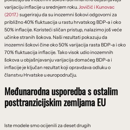
varijaciju inflacije u srednjem roku.
Jovičić i Kunovac
(2017.)
sugeriraju da su inozemni šokovi odgovorni za
približno 40% fluktuacija u rastu hrvatskog BDP-a i oko
50% inflacije. Koristeći sličan pristup, nalazimo još veće
učinke stranih šokova. Naši rezultati pokazuju da
inozemni šokovi čine oko 50% varijacija rasta BDP-a i oko
70% fluktuacija inflacije. Tako visok udio inozemnih
šokova u objašnjavanju varijacija domaćeg BDP-a i
inflacije je ključan rezultat koji opravdava odluku o
članstvu Hrvatske u europodručju.
Međunarodna usporedba s ostalim
posttranzicijskim zemljama EU
Iste modele smo ocijenili za deset drugih