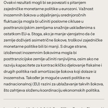
Ovakvi rezultati mogli bi se povezati s pitanjem
zajedničke monetarne politike u eurozoni. Važnost
inozemnih šokova u objašnjenju srednjoročnih
fluktuacija mogla bi učiniti poslovne cikluse u
posttranzicijskim zemljama snažnije usklađenima s
ostatkom EU-a. Stoga, ako je manje vjerojatno da će
zemlje doživjeti asimetrične šokove, troškovi zajedničke
monetarne politike bili bi manji. S druge strane,
izloženost inozemnim šokovima mogla bi
posttranzicijske zemlje učiniti ranjivijima, osim ako ne
razviju kapacitete za kontracikličko djelovanje fiskalne i
drugih politika radi amortizacije šokova koji dolaze iz
inozemstva. Također je moguće uvesti politike na
nadnacionalnoj (EU) razini za ublažavanje takvih šokova,
što zahtjeva složenu koordinaciju ekonomskih politika.