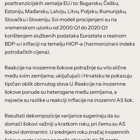
posttranzicijskih zemalja EU i to: Bugarsku, Češku,
Estoniju, Mađarsku, Latviju, Litvu, Poljsku, Rumunjsku,
Slovačku i Sloveniju. Svi modeli procijenjeni su na
vremenskom uzorku od 2000:Q1 do 2020:Q1
korištenjem službenih podataka Eurostata o realnom
BDP-u i inflaciji na temelju HICP-a (harmonizirani indeks
potrošačkih cijena).
Reakcije na inozemne šokove potražnje su vrlo slične
među svim zemljama, uključujući i Hrvatsku te pokazuju
tipičan oblik obrnutog slova U. Reakcije na inozemne
šokove ponude su heterogene među zemljama, a
najveće su razlike u reakciji inflacije na inozemni AS šok.
Rezultati dekompozicije varijance sugeriraju da su
domaći šokovi važniji u kratkom roku, pri čemu su AS
šokovi dominantni. U srednjem roku značaj inozemnih
šokova raste i njima se može objasniti do 75 posto