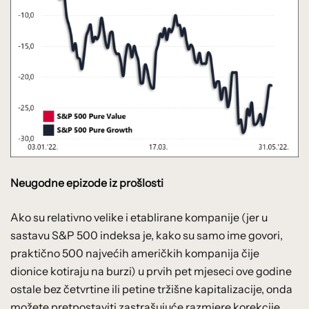
Neugodne epizode iz prošlosti
Ako su relativno velike i etablirane kompanije (jer u
sastavu S&P 500 indeksa je, kako su samo ime govori,
praktično 500 najvećih američkih kompanija čije
dionice kotiraju na burzi) u prvih pet mjeseci ove godine
ostale bez četvrtine ili petine tržišne kapitalizacije, onda
možete pretpostaviti zastrašujuće razmjere korekcije