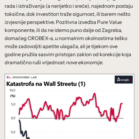
rada i istraživanja (a nerijetko i sreće), najednom postaju
toksične, dok investitori traže sigurnost, ili barem nešto
izvjesnije perspektive. Pozitivna izvedba Pure Value
komponente, ili da ne idemo puno dalje od Zagreba,
domaćeg CROBEX-a, u normalnim okolnostima teško
može zadovoljiti apetite ulagača, ali je tijekom ove
godine pružila sasvim pristojan zaklon od korekcije koja
dramatično ruši vrijednost
nove ekonomije
.