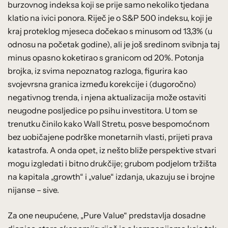
burzovnog indeksa koji se prije samo nekoliko tjedana
klatio na ivici ponora. Riječ je o S&P 500 indeksu, koji je
kraj proteklog mjeseca dočekao s minusom od 13,3% (u
odnosu na početak godine), ali je još sredinom svibnja taj
minus opasno koketirao s granicom od 20%. Potonja
brojka, iz svima nepoznatog razloga, figurira kao
svojevrsna granica između korekcije i (dugoročno)
negativnog trenda, i njena aktualizacija može ostaviti
neugodne posljedice po psihu investitora. U tom se
trenutku činilo kako Wall Stretu, posve bespomoćnom
bez uobičajene podrške monetarnih vlasti, prijeti prava
katastrofa. A onda opet, iz nešto bliže perspektive stvari
mogu izgledati i bitno drukčije; grubom podjelom tržišta
na kapitala „growth“ i „value“ izdanja, ukazuju se i brojne
nijanse – sive.
Za one neupućene, „Pure Value“ predstavlja dosadne