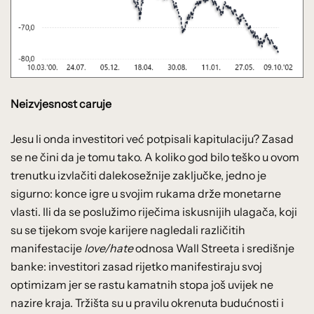
Neizvjesnost caruje
Jesu li onda investitori već potpisali kapitulaciju? Zasad
se ne čini da je tomu tako. A koliko god bilo teško u ovom
trenutku izvlačiti dalekosežnije zaključke, jedno je
sigurno: konce igre u svojim rukama drže monetarne
vlasti. Ili da se poslužimo riječima iskusnijih ulagača, koji
su se tijekom svoje karijere nagledali različitih
manifestacije
love/hate
odnosa Wall Streeta i središnje
banke: investitori zasad rijetko manifestiraju svoj
optimizam jer se rastu kamatnih stopa još uvijek ne
nazire kraja. Tržišta su u pravilu okrenuta budućnosti i