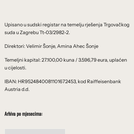
Upisano u sudski registar na temelju rješenja Trgovačkog
suda u Zagrebu Tt-03/2982-2.
Direktori: Velimir Šonje, Amina Ahec Šonje
Temeljni kapital: 27.100,00 kuna / 3.596,79 eura, uplaćen
u cijelosti.
IBAN: HR9524840081101672453, kod Raiffeisenbank
Austria d.d.
Arhiva po mjesecima:
Arhiva