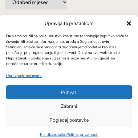
po
mjesecima:
Upravljajte pristankom
Važne poveznice
Da bismo pružili najbolje iskustvo, koristimo tehnologije poput kolačića za
Uvjeti korištenja
čuvanje i/ili pristup informacijama o uređaju. Suglasnost s ovim
tehnologijama će nam omogućiti da obrađujemo podatke kao što su
Politika privatnosti
ponašanje pri pregledavanju ili jedinstveni ID-ovi na ovoj web stranici.
Nepristanak ili povlačenje suglasnosti može negativno utjecati na
određene karakteristike i funkcije.
Kolačići
Upravljanje uslugama
O nama i usluge
Prihvati
Zabrani
Pogledaj postavke
© 2026 Arhivanalitika - Ekonomski lab.
Politika kolačića
Politika privatnosti