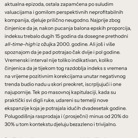
aktualna epizoda, ostala zapamćena po suludim
valuacijama i gomilom perspektivnih neprofitabilnih
kompanija, djeluje prilično neugodno. Najprije zbog
činjenice da je, nakon pucanja balona epskih proporcija,
indeksu trebalo dugih 15 godina da dosegne prethodni
all-time-high
iz ožujka 2000. godine. Ali još i više
spoznajom da je pad potrajao čak dvije i pol godine.
Vremenski interval nije toliko indikativan, koliko
činjenica da je tijekom tog razdoblja indeks s vremena
na vrijeme pozitivnim korekcijama unutar negativnog
trenda budio nadu u skori preokret, iscrpljujući i one
najupornije. Tek po masovnoj kapitulaciji, kada su
praktički svi digli ruke, udareni su temelji nove
ekspanzije koja je potrajala idućih dvadesetak godine.
Polugodišnja rasprodaja i (prosječni) minus od 20% do
30% u tom kontekstu djeluju bezazleno i trivijalno.