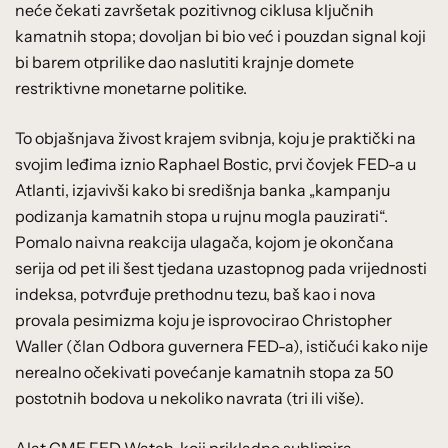
neće čekati završetak pozitivnog ciklusa ključnih
kamatnih stopa; dovoljan bi bio već i pouzdan signal koji
bi barem otprilike dao naslutiti krajnje domete
restriktivne monetarne politike.
To objašnjava živost krajem svibnja, koju je praktički na
svojim leđima iznio Raphael Bostic, prvi čovjek FED-a u
Atlanti, izjavivši kako bi središnja banka „kampanju
podizanja kamatnih stopa u rujnu mogla pauzirati“.
Pomalo naivna reakcija ulagača, kojom je okončana
serija od pet ili šest tjedana uzastopnog pada vrijednosti
indeksa, potvrđuje prethodnu tezu, baš kao i nova
provala pesimizma koju je isprovocirao Christopher
Waller (član Odbora guvernera FED-a), ističući kako nije
nerealno očekivati povećanje kamatnih stopa za 50
postotnih bodova u nekoliko navrata (tri ili više).
Alat CME FED Watch, koji prikladno sublimira