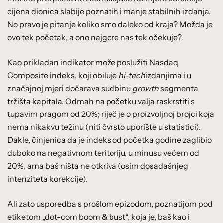
cijena dionica slabije poznatih i manje stabilnih izdanja.
No pravo je pitanje koliko smo daleko od kraja? Možda je
ovo tek početak, a ono najgore nas tek očekuje?
Kao prikladan indikator može poslužiti Nasdaq
Composite indeks, koji obiluje
hi-tech
izdanjima i u
značajnoj mjeri dočarava sudbinu
growth
segmenta
tržišta kapitala. Odmah na početku valja raskrstiti s
tupavim pragom od 20%; riječ je o proizvoljnoj brojci koja
nema nikakvu težinu (niti čvrsto uporište u statistici).
Dakle, činjenica da je indeks od početka godine zaglibio
duboko na negativnom teritoriju, u minusu većem od
20%, ama baš ništa ne otkriva (osim dosadašnjeg
intenziteta korekcije).
Ali zato usporedba s prošlom epizodom, poznatijom pod
etiketom „dot-com boom & bust“, koja je, baš kao i