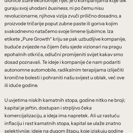
dionice
stare ekonomije
; riječ je o kompanijama koje tek
guraju svoj uhodani
business
, ni po čemu nisu
revolucionarne, njihova vizija zvuči prilično dosadno, a
proizvode tričarije poput zubne paste ili goriva kojim
svakodnevno natačemo svoje limene ljubimce. Iza
etikete „Pure Growth“ kriju se pak uzbudljive kompanije,
buduće zvijezde na čijem čelu sjede vizionari na pragu
epohalnih otkrića, odlučni promijeniti svijet kakav smo
dosad poznavali. Te ideje i kompanije će nam podariti
autonomne automobile, radikalnim terapijama izliječiti
kronične bolesti i pohraniti našu svijest u oblak, već ove
ili iduće godine.
U uvjetima niskih kamatnih stopa, godine nitko ne broji;
kapital je jeftin, dostupan i strpljivo čeka
komercijalizaciju, a ideja ima napretek. Ali uz rastuću
inflaciju i rast kamatnih stopa, kapital se ulaže znatno
selektivnije; ideje na dugom štapu, koje iziskuju godine