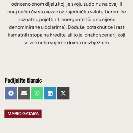
odnosno onom dijelu koji je svoju sudbinu na ovaj ili
onaj način čvrsto vezao uz zajedničku valutu, barem će
neznatno pojeftiniti energente (čije su cijene
denominirane u dolarima). Doduše, potaknut će i rast
kamatnih stopa na kredite, ali to je ionako scenarij koji
se već neko vrijeme doima neizbježnim.
Podijelite članak:
Share
Share
Share
Share
Share
Facebook
Email
WhatsApp
LinkedIn
X
on
on
on
on
on
(Twitter)
MARIO GATARA