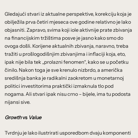
Gledajući stvari iz aktualne perspektive, korekciju koja je
obilježila prva četiri mjeseca ove godine relativno je lako
objasniti. Zapravo, svima koji iole aktivnije prate zbivanja
na financijskim tržištima posve je jasno kako smo do
ovoga došli. Korijene aktualnih zbivanja, naravno, treba
tražiti u prošlogodišnjim zbivanjima i inflaciji koja, eto,
ipak nije bila tek „prolazni fenomen“, kako se u početku
činilo. Nakon toga je sve krenulo nizbrdo, a američka
središnja banka je radikalni zaokretom u monetarnoj
politici investitorima praktički izmaknula tlo pod
nogama. Ali stvari ipak nisu crno – bijele, ima tu podosta
nijansi sive.
Growth
vs
Value
Tvrdnju je lako ilustrirati usporedbom dvaju komponenti