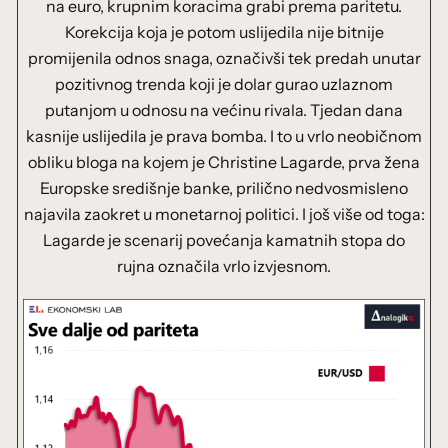
na euro, krupnim koracima grabi prema paritetu.
Korekcija koja je potom uslijedila nije bitnije
promijenila odnos snaga, označivši tek predah unutar
pozitivnog trenda koji je dolar gurao uzlaznom
putanjom u odnosu na većinu rivala. Tjedan dana
kasnije uslijedila je prava bomba. I to u vrlo neobičnom
obliku bloga na kojem je Christine Lagarde, prva žena
Europske središnje banke, prilično nedvosmisleno
najavila zaokret u monetarnoj politici. I još više od toga:
Lagarde je scenarij povećanja kamatnih stopa do
rujna označila vrlo izvjesnom.