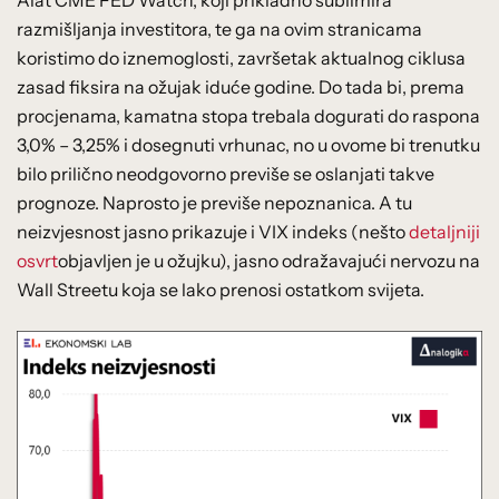
razmišljanja investitora, te ga na ovim stranicama
koristimo do iznemoglosti, završetak aktualnog ciklusa
zasad fiksira na ožujak iduće godine. Do tada bi, prema
procjenama, kamatna stopa trebala dogurati do raspona
3,0% – 3,25% i dosegnuti vrhunac, no u ovome bi trenutku
bilo prilično neodgovorno previše se oslanjati takve
prognoze. Naprosto je previše nepoznanica. A tu
neizvjesnost jasno prikazuje i VIX indeks (nešto
detaljniji
osvrt
objavljen je u ožujku), jasno odražavajući nervozu na
Wall Streetu koja se lako prenosi ostatkom svijeta.