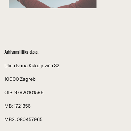
Arhivanalitika d.o.o.
Ulica Ivana Kukuljevića 32
10000 Zagreb
OIB: 97920101596
MB: 1721356
MBS: 080457965