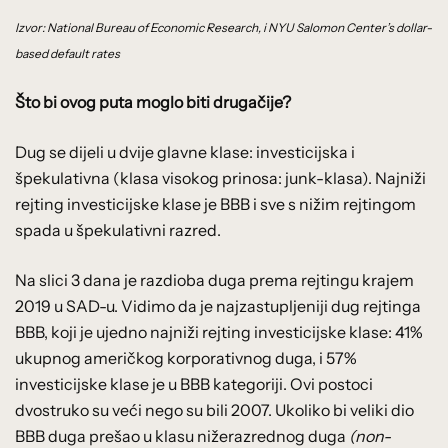
Izvor:
National Bureau of Economic Research, i
NYU Salomon Center’s dollar-
based default rates
Što bi ovog puta moglo biti drugačije?
Dug se dijeli u dvije glavne klase: investicijska i
špekulativna (klasa visokog prinosa: junk-klasa). Najniži
rejting investicijske klase je BBB i sve s nižim rejtingom
spada u špekulativni razred.
Na slici 3 dana je razdioba duga prema rejtingu krajem
2019 u SAD-u. Vidimo da je najzastupljeniji dug rejtinga
BBB, koji je ujedno najniži rejting investicijske klase: 41%
ukupnog američkog korporativnog duga, i 57%
investicijske klase je u BBB kategoriji. Ovi postoci
dvostruko su veći nego su bili 2007. Ukoliko bi veliki dio
BBB duga prešao u klasu nižerazrednog duga
(
non-