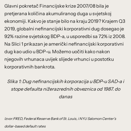
Glavni pokretač Financijske krize 2007/08 bila je
pretjerana količina akumuliranog duga u svjetskoj
ekonomiji. Kakvo je stanje bilo na kraju 2019? Krajem Q3
2019, globalni nefinancijski korporativni dug dosegao je
92% razine svjetskog BDP-a, u usporedbi sa 72% iz 2008.
Na Slici 1 prikazan je američki nefinancijski korporativni
dug kao udio u BDP-u. Možemo uočiti kako nakon
njegovih vrhunaca uvijek slijede vrhunci u postotku
korporativnih bankrota.
Slika 1: Dug nefinancijskih korporacija u BDP-u SAD-a i
stope defaulta nižerazrednih obveznica od 1987. do
danas
Izvor:FRED,
Federal Reserve Bank of St. Louis, i
NYU Salomon Center’s
dollar-based default rates