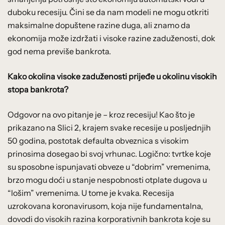
duboku recesiju. Čini se da nam modeli ne mogu otkriti
maksimalne dopuštene razine duga, ali znamo da
ekonomija može izdržati i visoke razine zaduženosti, dok
god nema previše bankrota.
Kako okolina visoke zaduženosti prijeđe u okolinu visokih
stopa bankrota?
Odgovor na ovo pitanje je – kroz recesiju! Kao što je
prikazano na Slici 2, krajem svake recesije u posljednjih
50 godina, postotak defaulta obveznica s visokim
prinosima dosegao bi svoj vrhunac. Logično: tvrtke koje
su sposobne ispunjavati obveze u “dobrim” vremenima,
brzo mogu doći u stanje nespobnosti otplate dugova u
“lošim” vremenima. U tome je kvaka. Recesija
uzrokovana koronavirusom, koja nije fundamentalna,
dovodi do visokih razina korporativnih bankrota koje su