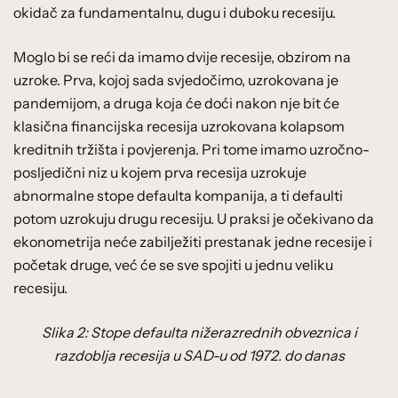
okidač za fundamentalnu, dugu i duboku recesiju.
Moglo bi se reći da imamo dvije recesije, obzirom na
uzroke. Prva, kojoj sada svjedočimo, uzrokovana je
pandemijom, a druga koja će doći nakon nje bit će
klasična financijska recesija uzrokovana kolapsom
kreditnih tržišta i povjerenja. Pri tome imamo uzročno-
posljedični niz u kojem prva recesija uzrokuje
abnormalne stope defaulta kompanija, a ti defaulti
potom uzrokuju drugu recesiju. U praksi je očekivano da
ekonometrija neće zabilježiti prestanak jedne recesije i
početak druge, već će se sve spojiti u jednu veliku
recesiju.
Slika 2: Stope defaulta nižerazrednih obveznica i
razdoblja recesija u SAD-u od 1972. do danas