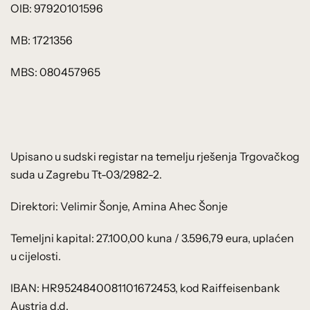
OIB: 97920101596
MB: 1721356
MBS: 080457965
Upisano u sudski registar na temelju rješenja Trgovačkog
suda u Zagrebu Tt-03/2982-2.
Direktori: Velimir Šonje, Amina Ahec Šonje
Temeljni kapital: 27.100,00 kuna / 3.596,79 eura, uplaćen
u cijelosti.
IBAN: HR9524840081101672453, kod Raiffeisenbank
Austria d.d.