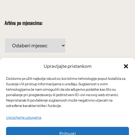
Arhiva po mjesecima:
Arhiva
po
mjesecima:
Upravljajte pristankom
Važne poveznice
Da bismo pružili najbolje iskustvo, koristimo tehnologije poput kolačića za
Uvjeti korištenja
čuvanje i/ili pristup informacijama o uređaju. Suglasnost s ovim
tehnologijama će nam omogućiti da obrađujemo podatke kao što su
Politika privatnosti
ponašanje pri pregledavanju ili jedinstveni ID-ovi na ovoj web stranici.
Nepristanak ili povlačenje suglasnosti može negativno utjecati na
određene karakteristike i funkcije.
Kolačići
Upravljanje uslugama
O nama i usluge
Prihvati