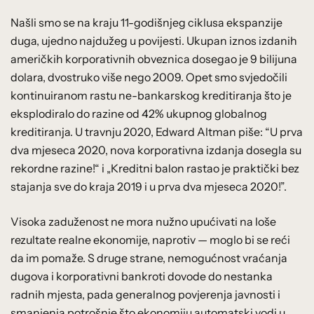
Našli smo se na kraju 11-godišnjeg ciklusa ekspanzije
duga, ujedno najdužeg u povijesti. Ukupan iznos izdanih
američkih korporativnih obveznica dosegao je 9 bilijuna
dolara, dvostruko više nego 2009. Opet smo svjedočili
kontinuiranom rastu ne-bankarskog kreditiranja što je
eksplodiralo do razine od 42% ukupnog globalnog
kreditiranja. U travnju 2020, Edward Altman piše: “U prva
dva mjeseca 2020, nova korporativna izdanja dosegla su
rekordne razine!“ i „Kreditni balon rastao je praktički bez
stajanja sve do kraja 2019 i u prva dva mjeseca 2020!”.
Visoka zaduženost ne mora nužno upućivati na loše
rezultate realne ekonomije, naprotiv — moglo bi se reći
da im pomaže. S druge strane, nemogućnost vraćanja
dugova i korporativni bankroti dovode do nestanka
radnih mjesta, pada generalnog povjerenja javnosti i
smanjenja potrošnje što ekonomiju automatski vodi u