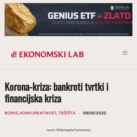
Prijeđi
na
sadržaj
Korona-kriza: bankroti tvrtki i
financijska kriza
BIZNIS
,
KONKURENTNOST
,
TRŽIŠTA
08/05/2020
Ixvor: Wikimedia Commons