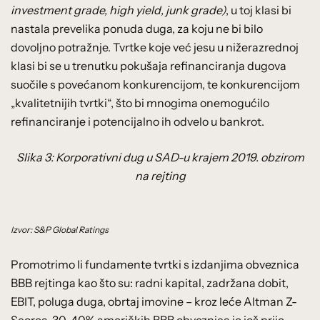
investment grade, high yield, junk grade)
, u toj klasi bi
nastala prevelika ponuda duga, za koju ne bi bilo
dovoljno potražnje. Tvrtke koje već jesu u nižerazrednoj
klasi bi se u trenutku pokušaja refinanciranja dugova
suočile s povećanom konkurencijom, te konkurencijom
„kvalitetnijih tvrtki“, što bi mnogima onemogućilo
refinanciranje i potencijalno ih odvelo u bankrot.
Slika 3: Korporativni dug u SAD-u krajem 2019. obzirom
na rejting
Izvor:
S&P Global Ratings
Promotrimo li fundamente tvrtki s izdanjima obveznica
BBB rejtinga kao što su: radni kapital, zadržana dobit,
EBIT, poluga duga, obrtaj imovine – kroz leće Altman Z-
Scorea, 30-40% američkih BBB obveznica je još prije