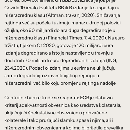
Covida 19 imalo kvalitetu BB ili B izdanja, koji spadaju u
nižerazrednu klasu (Altman, travanj 2020). Snižavanja
rejtinga već su počela i uzimaju maha: u drugoj polovici
ožujka, oko 90 milijardi dolara duga degradirano je u
nižerazrednu klasu (Financial Times, 7. 4. 2020). Na euro
tržištu, tijekom Q1 2020, gotovo je 120 milijardi eura
izdanja degradirano a isto je nastavljeno u travnju s
dodatnih 70 milijardi eura degradiranih izdanja (ING,
23.4.2020). Podaci o izdanjima u eurima ne uključuju
samo degradaciju iz investicijskog rejtinga u
nižerazredni, već bilo koju promjenu rejtinga nadolje.
Centralne banke trude se reagirati: ECB je olabavio
kriterij adekvatnosti obveznica kao sredstva kolaterala,
uključujući špekulativne obveznice u prihvaćene
kolaterale i tako pružajući slamku spasa i njima, ali i
nižerazrednim obveznicama kojima bi prijetila prevelika