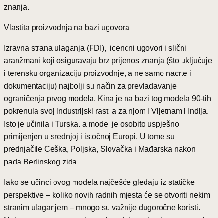
znanja.
Vlastita proizvodnja na bazi ugovora
Izravna strana ulaganja (FDI), licencni ugovori i slični
aranžmani koji osiguravaju brz prijenos znanja (što uključuje
i terensku organizaciju proizvodnje, a ne samo nacrte i
dokumentaciju) najbolji su način za prevladavanje
ograničenja prvog modela. Kina je na bazi tog modela 90-tih
pokrenula svoj industrijski rast, a za njom i Vijetnam i Indija.
Isto je učinila i Turska, a model je osobito uspješno
primijenjen u srednjoj i istočnoj Europi. U tome su
prednjačile Češka, Poljska, Slovačka i Mađarska nakon
pada Berlinskog zida.
Iako se učinci ovog modela najčešće gledaju iz statičke
perspektive – koliko novih radnih mjesta će se otvoriti nekim
stranim ulaganjem – mnogo su važnije dugoročne koristi.