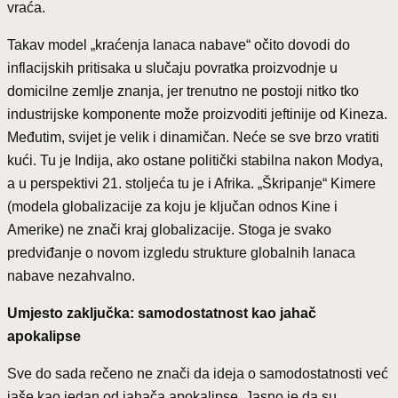
vraća.
Takav model „kraćenja lanaca nabave“ očito dovodi do
inflacijskih pritisaka u slučaju povratka proizvodnje u
domicilne zemlje znanja, jer trenutno ne postoji nitko tko
industrijske komponente može proizvoditi jeftinije od Kineza.
Međutim, svijet je velik i dinamičan. Neće se sve brzo vratiti
kući. Tu je Indija, ako ostane politički stabilna nakon Modya,
a u perspektivi 21. stoljeća tu je i Afrika. „Škripanje“ Kimere
(modela globalizacije za koju je ključan odnos Kine i
Amerike) ne znači kraj globalizacije. Stoga je svako
predviđanje o novom izgledu strukture globalnih lanaca
nabave nezahvalno.
Umjesto zaključka: samodostatnost kao jahač
apokalipse
Sve do sada rečeno ne znači da ideja o samodostatnosti već
jaše kao jedan od jahača apokalipse. Jasno je da su