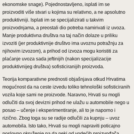
ekonomske snage). Pojednostavljeno, isplati im se
proizvoditi više stvari u kojima su relativno, a ne apsolutno
produktivniji. Isplati im se specijalizirati u takvim
proizvodnjama, a preostali dio potreba namirivati iz uvoza.
Manje produktivna društva na taj način dolaze u priliku
izvoziti (jer produktivnije društvo ima uvoznu potražnju za
njihovim izvozom), a prihod od izvoza mogu koristiti za
plaćanje uvoza sada jeftinijih (nakon specijalizacije
produktivnijeg društva) sofisticiranijih proizvoda.
Teorija komparativne prednosti objašnjava otkud Hrvatima
mogućnost da na ceste izvedu toliko tehnološki sofisticiranih
vozila koje sami ne proizvode. Naravno, Hrvati su mogli
odlučiti da svoj devizni prihod ne ulažu u automobile nego u
posao – učenje i eksperimentiranje, ali to je naporno i
rizično. Zbog toga su se radije odlučili za kupnju – uvoz
automobila. Isto tako, Hrvati su mogli napraviti poticajno
poslovno okruženje pa da neki od vodećih proizvođača