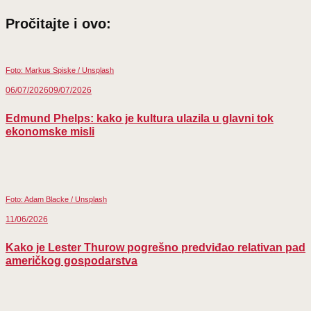
Facebook
Email
WhatsApp
LinkedIn
X
(Twitter)
Pročitajte i ovo:
Foto: Markus Spiske / Unsplash
06/07/2026
09/07/2026
Edmund Phelps: kako je kultura ulazila u glavni tok
ekonomske misli
Foto: Adam Blacke / Unsplash
11/06/2026
Kako je Lester Thurow pogrešno predviđao relativan pad
američkog gospodarstva