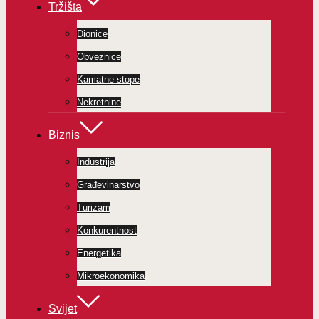
Tržišta
Dionice
Obveznice
Kamatne stope
Nekretnine
Biznis
Industrija
Građevinarstvo
Turizam
Konkurentnost
Energetika
Mikroekonomika
Svijet