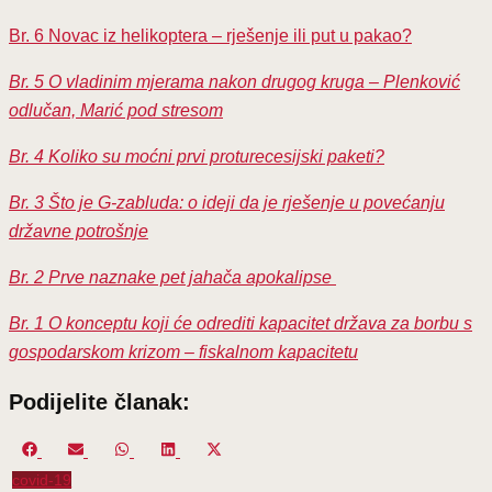
Br. 6 Novac iz helikoptera – rješenje ili put u pakao?
Br. 5 O vladinim mjerama nakon drugog kruga – Plenković
odlučan, Marić pod stresom
Br. 4 Koliko su moćni prvi proturecesijski paketi?
Br. 3 Što je G-zabluda: o ideji da je rješenje u povećanju
državne potrošnje
Br. 2 Prve naznake pet jahača apokalipse
Br. 1 O konceptu koji će odrediti kapacitet država za borbu s
gospodarskom krizom – fiskalnom kapacitetu
Podijelite članak:
Share
Share
Share
Share
Share
on
on
on
on
on
covid-19