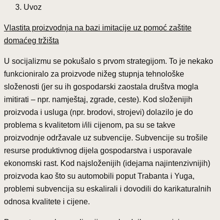
Uvoz
Vlastita proizvodnja na bazi imitacije uz pomoć zaštite
domaćeg tržišta
U socijalizmu se pokušalo s prvom strategijom. To je nekako
funkcioniralo za proizvode nižeg stupnja tehnološke
složenosti (jer su ih gospodarski zaostala društva mogla
imitirati – npr. namještaj, zgrade, ceste). Kod složenijih
proizvoda i usluga (npr. brodovi, strojevi) dolazilo je do
problema s kvalitetom i/ili cijenom, pa su se takve
proizvodnje održavale uz subvencije. Subvencije su trošile
resurse produktivnog dijela gospodarstva i usporavale
ekonomski rast. Kod najsloženijih (idejama najintenzivnijih)
proizvoda kao što su automobili poput Trabanta i Yuga,
problemi subvencija su eskalirali i dovodili do karikaturalnih
odnosa kvalitete i cijene.