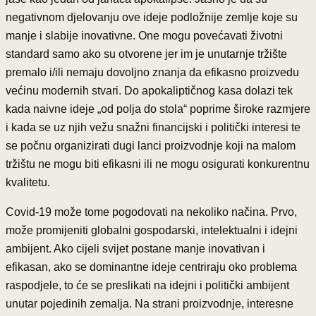
negativnom djelovanju ove ideje podložnije zemlje koje su
manje i slabije inovativne. One mogu povećavati životni
standard samo ako su otvorene jer im je unutarnje tržište
premalo i/ili nemaju dovoljno znanja da efikasno proizvedu
većinu modernih stvari. Do apokaliptičnog kasa dolazi tek
kada naivne ideje „od polja do stola“ poprime široke razmjere
i kada se uz njih vežu snažni financijski i politički interesi te
se počnu organizirati dugi lanci proizvodnje koji na malom
tržištu ne mogu biti efikasni ili ne mogu osigurati konkurentnu
kvalitetu.
Covid-19 može tome pogodovati na nekoliko načina. Prvo,
može promijeniti globalni gospodarski, intelektualni i idejni
ambijent. Ako cijeli svijet postane manje inovativan i
efikasan, ako se dominantne ideje centriraju oko problema
raspodjele, to će se preslikati na idejni i politički ambijent
unutar pojedinih zemalja. Na strani proizvodnje, interesne