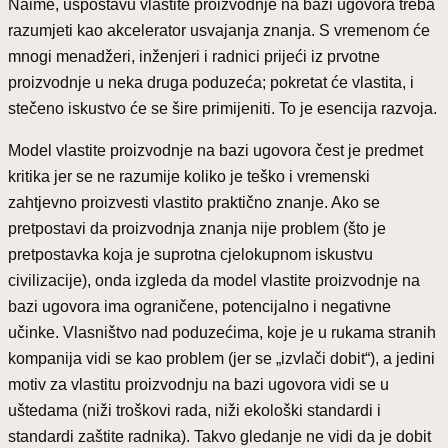
Naime, uspostavu vlastite proizvodnje na bazi ugovora treba
razumjeti kao akcelerator usvajanja znanja. S vremenom će
mnogi menadžeri, inženjeri i radnici prijeći iz prvotne
proizvodnje u neka druga poduzeća; pokretat će vlastita, i
stečeno iskustvo će se šire primijeniti. To je esencija razvoja.
Model vlastite proizvodnje na bazi ugovora čest je predmet
kritika jer se ne razumije koliko je teško i vremenski
zahtjevno proizvesti vlastito praktično znanje. Ako se
pretpostavi da proizvodnja znanja nije problem (što je
pretpostavka koja je suprotna cjelokupnom iskustvu
civilizacije), onda izgleda da model vlastite proizvodnje na
bazi ugovora ima ograničene, potencijalno i negativne
učinke. Vlasništvo nad poduzećima, koje je u rukama stranih
kompanija vidi se kao problem (jer se „izvlači dobit“), a jedini
motiv za vlastitu proizvodnju na bazi ugovora vidi se u
uštedama (niži troškovi rada, niži ekološki standardi i
standardi zaštite radnika). Takvo gledanje ne vidi da je dobit