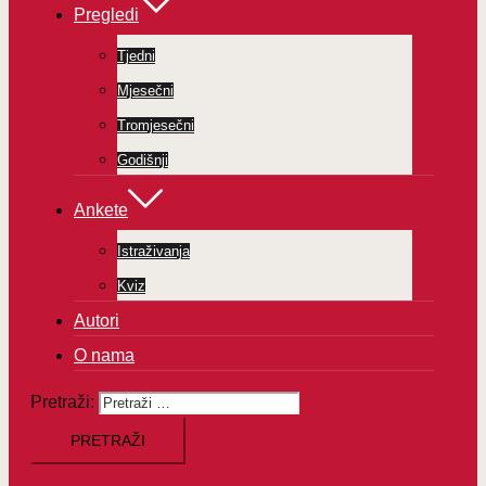
Pregledi
Tjedni
Mjesečni
Tromjesečni
Godišnji
Ankete
Istraživanja
Kviz
Autori
O nama
Pretraži: