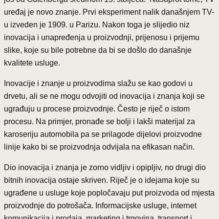
uređaj je novo znanje. Prvi eksperiment nalik današnjem TV-
u izveden je 1909. u Parizu. Nakon toga je slijedio niz
inovacija i unapređenja u proizvodnji, prijenosu i prijemu
slike, koje su bile potrebne da bi se došlo do današnje
kvalitete usluge.
Inovacije i znanje u proizvodima slažu se kao godovi u
drvetu, ali se ne mogu odvojiti od inovacija i znanja koji se
ugrađuju u procese proizvodnje. Često je riječ o istom
procesu. Na primjer, pronađe se bolji i lakši materijal za
karoseriju automobila pa se prilagode dijelovi proizvodne
linije kako bi se proizvodnja odvijala na efikasan način.
Dio inovacija i znanja je zorno vidljiv i opipljiv, no drugi dio
bitnih inovacija ostaje skriven. Riječ je o idejama koje su
ugrađene u usluge koje popločavaju put proizvoda od mjesta
proizvodnje do potrošača. Informacijske usluge, internet
komunikacija i prodaja, marketing i trgovina, transport i