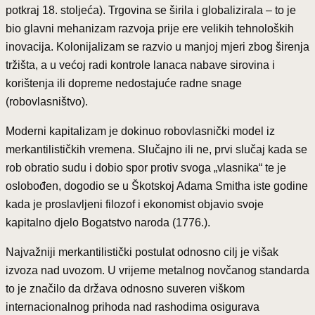
potkraj 18. stoljeća). Trgovina se širila i globalizirala – to je
bio glavni mehanizam razvoja prije ere velikih tehnoloških
inovacija. Kolonijalizam se razvio u manjoj mjeri zbog širenja
tržišta, a u većoj radi kontrole lanaca nabave sirovina i
korištenja ili dopreme nedostajuće radne snage
(robovlasništvo).
Moderni kapitalizam je dokinuo robovlasnički model iz
merkantilističkih vremena. Slučajno ili ne, prvi slučaj kada se
rob obratio sudu i dobio spor protiv svoga „vlasnika“ te je
oslobođen, dogodio se u Škotskoj Adama Smitha iste godine
kada je proslavljeni filozof i ekonomist objavio svoje
kapitalno djelo Bogatstvo naroda (1776.).
Najvažniji merkantilistički postulat odnosno cilj je višak
izvoza nad uvozom. U vrijeme metalnog novčanog standarda
to je značilo da država odnosno suveren viškom
internacionalnog prihoda nad rashodima osigurava