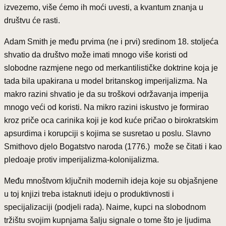
izvezemo, više ćemo ih moći uvesti, a kvantum znanja u
društvu će rasti.
Adam Smith je među prvima (ne i prvi) sredinom 18. stoljeća
shvatio da društvo može imati mnogo više koristi od
slobodne razmjene nego od merkantilističke doktrine koja je
tada bila upakirana u model britanskog imperijalizma. Na
makro razini shvatio je da su troškovi održavanja imperija
mnogo veći od koristi. Na mikro razini iskustvo je formirao
kroz priče oca carinika koji je kod kuće pričao o birokratskim
apsurdima i korupciji s kojima se susretao u poslu. Slavno
Smithovo djelo Bogatstvo naroda (1776.) može se čitati i kao
pledoaje protiv imperijalizma-kolonijalizma.
Među mnoštvom ključnih modernih ideja koje su objašnjene
u toj knjizi treba istaknuti ideju o produktivnosti i
specijalizaciji (podjeli rada). Naime, kupci na slobodnom
tržištu svojim kupnjama šalju signale o tome što je ljudima