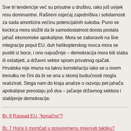
Sve tri tendencije već su prisutne u društvu, iako još uvijek
nisu dominantne. Rašireni osjećaj zajedništva i solidarnosti
za sada amortizira većinu potencijalnih sukoba. Puno se
kockica mora složiti da bi samodostatnost doista postala
jahač ekonomske apokalipse. Mora se zaboraviti na šire
integracije poput EU, duh helikopterskog novca mora se
pustiti iz boce, i ono najvažnije – demokracija mora biti slaba
ili oslabjeti, a državni sektor spram privatnog ojačati.
Hrvatska nije imuna na takvu konstelaciju iako se u ovom
trenutku ne čini da bi se ona u skoroj budućnosti mogla
realizirati. Stoga nam do kraja analize o razvoju pet jahača
apokalipse preostaju još dva – jačanje državnog sektora i
slabljenje demokracije.
Br. 8 Raspad EU, “konačno”?
Br. 7 Hoće li momčad u poluvremenu mijenjati taktiku?