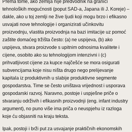
Prema tome, ako zemlja nije predvodnik na granici
tehnoloških mogućnosti (poput SAD-a, Japana ili J. Koreje) –
dakle, ako u toj zemlji ne žive ljudi koji mogu brzo i efikasno
usvajati nove tehnologije i organizirati učinkovitu
proizvodnju, vlastita proizvodnja na bazi imitacije uz pomoć
zaštite domaćeg tržišta često: (a) ne uspijeva, (b) ako
uspijeva, stvara proizvode s upitnim odnosima kvalitete i
cijene, osobito ako su tehnologijom intenzivni i (c)
prihvatljivost cijene za kupce najčešće se mora osigurati
subvencijama koje nisu ništa drugo nego prelijevanje
kapitala iz produktivnih u slabije produktivne segmente
gospodarstva. Time se često uništava vrijednost i usporava
gospodarski razvoj. Naravno, postoje i uspješne priče o
stvaranju održivih i efikasnih proizvodnji (eng. infant industry
argument), no puno više ima priča o neuspjehu iz razloga
koje ću objasniti na kraju teksta.
Ipak, postoji i brži put za usvajanje praktičnih ekonomskih