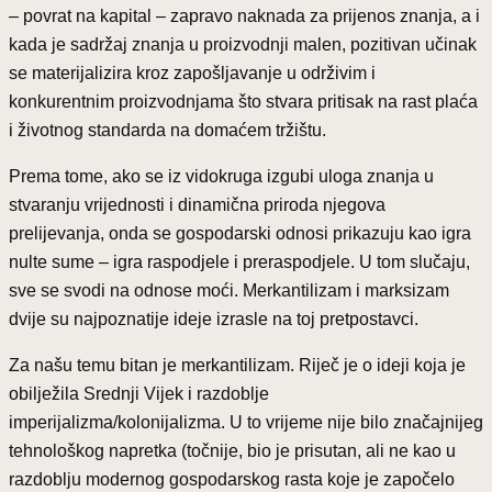
– povrat na kapital – zapravo naknada za prijenos znanja, a i
kada je sadržaj znanja u proizvodnji malen, pozitivan učinak
se materijalizira kroz zapošljavanje u održivim i
konkurentnim proizvodnjama što stvara pritisak na rast plaća
i životnog standarda na domaćem tržištu.
Prema tome, ako se iz vidokruga izgubi uloga znanja u
stvaranju vrijednosti i dinamična priroda njegova
prelijevanja, onda se gospodarski odnosi prikazuju kao igra
nulte sume – igra raspodjele i preraspodjele. U tom slučaju,
sve se svodi na odnose moći. Merkantilizam i marksizam
dvije su najpoznatije ideje izrasle na toj pretpostavci.
Za našu temu bitan je merkantilizam. Riječ je o ideji koja je
obilježila Srednji Vijek i razdoblje
imperijalizma/kolonijalizma. U to vrijeme nije bilo značajnijeg
tehnološkog napretka (točnije, bio je prisutan, ali ne kao u
razdoblju modernog gospodarskog rasta koje je započelo