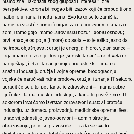
nismo znali iskoristiti zbog gluposti i interesa? Iz te
perspektive, korona bi mogao biti izazov koji će probuditi ono
najbolje u nama i među nama. Evo kako se to zamišlja:
pametna vlast će pomoći organizaciju proizvodnih lanaca u
zemlji tamo gdje imamo „sirovinsku bazu“ i dobru osnovu;
prvi lanac je od polja (i mora) do stola – to je toliko jasno da
ne treba objašnjavati; drugi je energija: hidro, vjetar, sunce –
toga imamo u izobilju; treći je „šumski lanac“ – od drveta do
namještaja; četvrti lanac je vojno-industrijski – imamo
snažnu industriju oružja i vojne opreme, brodogradnju,
vojska će naručivati ratne brodove, oružja, i znanja IT sektora
ugradit će se u to; peti lanac je zdravstveni – imamo dobre
liječnike i farmaceutsku industriju, a kada to povežemo s IT
sektorom imat ćemo izvrstan zdravstveni sustav i prateću
industriju, uz domaću proizvodnju medicinske opreme; šesti
lanac vrijednosti je javno-servisni – administracija,
obrazovanje, policija, pravosuđe … kada se sve to
digitalizira i integrira, dobit ćemo neslućenu efikasnost. Već