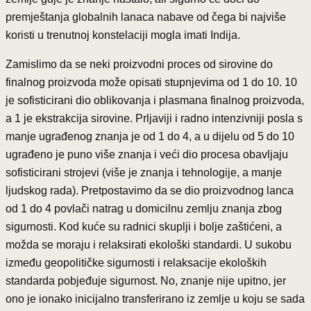
premještanja globalnih lanaca nabave od čega bi najviše
koristi u trenutnoj konstelaciji mogla imati Indija.
Zamislimo da se neki proizvodni proces od sirovine do
finalnog proizvoda može opisati stupnjevima od 1 do 10. 10
je sofisticirani dio oblikovanja i plasmana finalnog proizvoda,
a 1 je ekstrakcija sirovine. Prljaviji i radno intenzivniji posla s
manje ugrađenog znanja je od 1 do 4, a u dijelu od 5 do 10
ugrađeno je puno više znanja i veći dio procesa obavljaju
sofisticirani strojevi (više je znanja i tehnologije, a manje
ljudskog rada). Pretpostavimo da se dio proizvodnog lanca
od 1 do 4 povlači natrag u domicilnu zemlju znanja zbog
sigurnosti. Kod kuće su radnici skuplji i bolje zaštićeni, a
možda se moraju i relaksirati ekološki standardi. U sukobu
između geopolitičke sigurnosti i relaksacije ekoloških
standarda pobjeđuje sigurnost. No, znanje nije upitno, jer
ono je ionako inicijalno transferirano iz zemlje u koju se sada