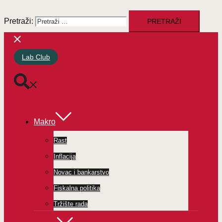
Pretraži:
Lab Club
Makro
Rast
Inflacija
Novac i bankarstvo
Fiskalna politika
Tržište rada