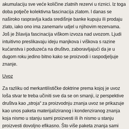
akumulaciju sve veće količine zlatnih rezervi u riznici. Iz toga
doba potječe kolektivna fascinacija zlatom. I danas se
naširoko raspravlja kada središnje banke kupuju ili prodaju
zlato, iako ono ima zanemariv udjel u njihovim rezervama.
Još je žilavija fascinacija viškom izvoza nad uvozom. Ljudi
intuitivno preslikavaju ideju manjkova i viškova s razine
kućanstva i poduzeća na društvo, zaboravljajući da je u
dugom roku jedino bitno kako se proizvodi i raspodjeljuje
znanje.
Uvoz
Za razliku od merkantilističke doktrine prema kojoj je uvoz
loša stvar te treba učiniti sve da se on smanji, iz perspektive
društva kao „stroja“ za proizvodnju znanja uvoz se prikazuje
kao unos paketa materijaliziranog i kondenziranog znanja
koja nismo u stanju sami proizvesti ili ih nismo u stanju
proizvesti dovoljno efikasno. Što više paketa znanja sami