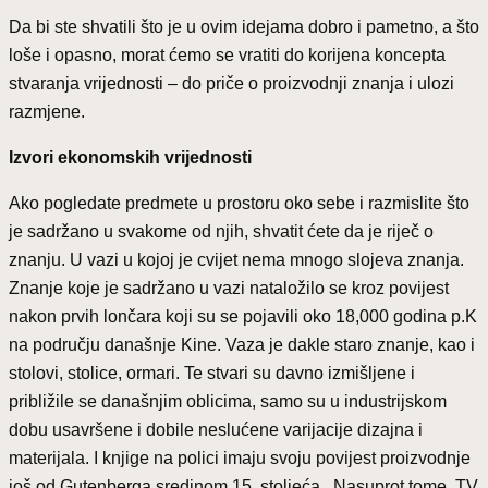
Da bi ste shvatili što je u ovim idejama dobro i pametno, a što
loše i opasno, morat ćemo se vratiti do korijena koncepta
stvaranja vrijednosti – do priče o proizvodnji znanja i ulozi
razmjene.
Izvori ekonomskih vrijednosti
Ako pogledate predmete u prostoru oko sebe i razmislite što
je sadržano u svakome od njih, shvatit ćete da je riječ o
znanju. U vazi u kojoj je cvijet nema mnogo slojeva znanja.
Znanje koje je sadržano u vazi nataložilo se kroz povijest
nakon prvih lončara koji su se pojavili oko 18,000 godina p.K
na području današnje Kine. Vaza je dakle staro znanje, kao i
stolovi, stolice, ormari. Te stvari su davno izmišljene i
približile se današnjim oblicima, samo su u industrijskom
dobu usavršene i dobile neslućene varijacije dizajna i
materijala. I knjige na polici imaju svoju povijest proizvodnje
još od Gutenberga sredinom 15. stoljeća. Nasuprot tome, TV