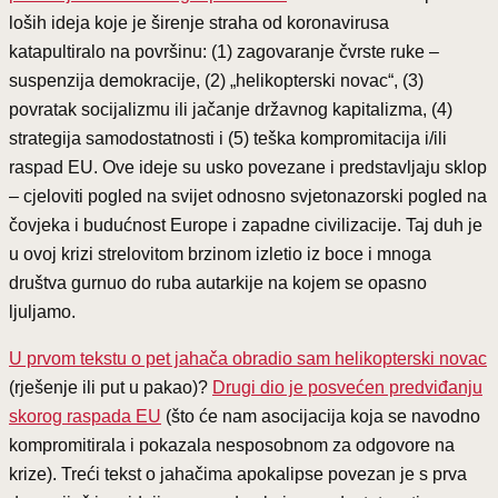
loših ideja koje je širenje straha od koronavirusa
katapultiralo na površinu: (1) zagovaranje čvrste ruke –
suspenzija demokracije, (2) „helikopterski novac“, (3)
povratak socijalizmu ili jačanje državnog kapitalizma, (4)
strategija samodostatnosti i (5) teška kompromitacija i/ili
raspad EU. Ove ideje su usko povezane i predstavljaju sklop
– cjeloviti pogled na svijet odnosno svjetonazorski pogled na
čovjeka i budućnost Europe i zapadne civilizacije. Taj duh je
u ovoj krizi strelovitom brzinom izletio iz boce i mnoga
društva gurnuo do ruba autarkije na kojem se opasno
ljuljamo.
U prvom tekstu o pet jahača obradio sam helikopterski novac
(rješenje ili put u pakao)?
Drugi dio je posvećen predviđanju
skorog raspada EU
(što će nam asocijacija koja se navodno
kompromitirala i pokazala nesposobnom za odgovore na
krize). Treći tekst o jahačima apokalipse povezan je s prva