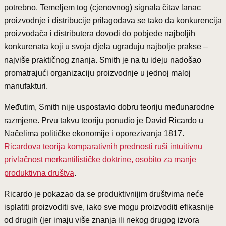
potrebno. Temeljem tog (cjenovnog) signala čitav lanac
proizvodnje i distribucije prilagođava se tako da konkurencija
proizvođača i distributera dovodi do pobjede najboljih
konkurenata koji u svoja djela ugrađuju najbolje prakse –
najviše praktičnog znanja. Smith je na tu ideju nadošao
promatrajući organizaciju proizvodnje u jednoj maloj
manufakturi.
Međutim, Smith nije uspostavio dobru teoriju međunarodne
razmjene. Prvu takvu teoriju ponudio je David Ricardo u
Načelima političke ekonomije i oporezivanja 1817.
Ricardova teorija komparativnih prednosti ruši intuitivnu
privlačnost merkantilističke doktrine, osobito za manje
produktivna društva
.
Ricardo je pokazao da se produktivnijim društvima neće
isplatiti proizvoditi sve, iako sve mogu proizvoditi efikasnije
od drugih (jer imaju više znanja ili nekog drugog izvora