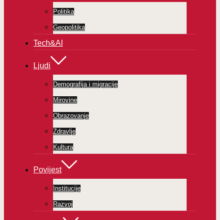
Politika
Geopolitika
Tech&AI
Ljudi
Demografija i migracije
Mirovine
Obrazovanje
Zdravlje
Kultura
Povijest
Institucije
Razvoj