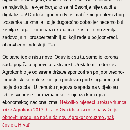
se najavljuju i e-vjenčanja; to se ni Estonija nije usudila
digitalizirati! Doduše, godinu-dvije imat ćemo problem zbog
izostanka turizma, ali to je dugoročno dobro jer nećemo biti
zemlja sluga – konobara i kuharica. Postat ćemo zemlja
zadovoljnih i prosperitetnih ljudi koji rade u poljoprivredi,
obnovljenoj industriji, IT-u …
Opisane ideje nisu nove. Oduvijek su tu, samo je korona
sada pojačala njihovu atraktivnost. Uostalom, Todorićev
Agrokor bio je od strane države sponzoriran poljoprivredno-
industrijski kompleks koji je i poslovao pod sloganom „od
polja do stola“. U trenutku njegova raspada na vidjelo su
izbile sve ideje i aranžmani koji stoje iza koncepta
ekonomskog nacionalizma.
Nekoliko mjeseci u toku vrhunca
krize Agrokora 2017. bila je živa ideja kako je najvažnije
obnoviti model na način da novi Agrokor preuzme „naš
čovjek, Hrvat“
.