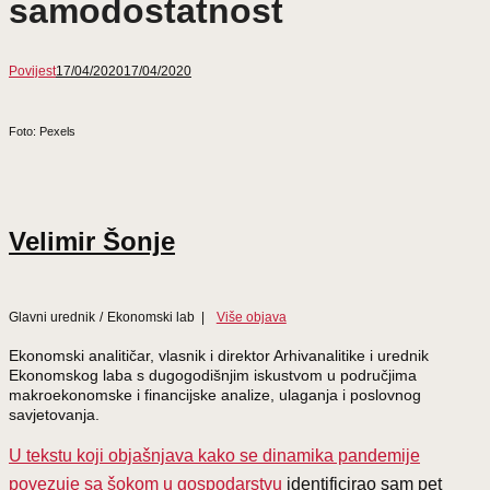
samodostatnost
Povijest
17/04/2020
17/04/2020
Foto: Pexels
Velimir Šonje
Glavni urednik
/
Ekonomski lab
|
Više objava
Ekonomski analitičar, vlasnik i direktor Arhivanalitike i urednik
Ekonomskog laba s dugogodišnjim iskustvom u područjima
makroekonomske i financijske analize, ulaganja i poslovnog
savjetovanja.
U tekstu koji objašnjava kako se dinamika pandemije
povezuje sa šokom u gospodarstvu
identificirao sam pet