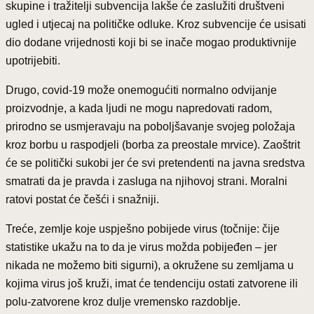
skupine i tražitelji subvencija lakše će zaslužiti društveni
ugled i utjecaj na političke odluke. Kroz subvencije će usisati
dio dodane vrijednosti koji bi se inače mogao produktivnije
upotrijebiti.
Drugo, covid-19 može onemogućiti normalno odvijanje
proizvodnje, a kada ljudi ne mogu napredovati radom,
prirodno se usmjeravaju na poboljšavanje svojeg položaja
kroz borbu u raspodjeli (borba za preostale mrvice). Zaoštrit
će se politički sukobi jer će svi pretendenti na javna sredstva
smatrati da je pravda i zasluga na njihovoj strani. Moralni
ratovi postat će češći i snažniji.
Treće, zemlje koje uspješno pobijede virus (točnije: čije
statistike ukažu na to da je virus možda pobijeđen – jer
nikada ne možemo biti sigurni), a okružene su zemljama u
kojima virus još kruži, imat će tendenciju ostati zatvorene ili
polu-zatvorene kroz dulje vremensko razdoblje.