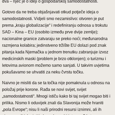
dva – riječ je o ideji o gospodarskoj samodostatnosti.
Gotovo da ne treba objašnjavati otkud potječe ideja o
samodostatnosti. Vidjeli smo nezamislivo: otvoren je put
prema „kraju globalizacije“ i redefiniranju odnosa u trokutu
SAD – Kina – EU (osobito između prve dvije zemlje);
nacionalne granice zatvaraju se preko noći; međunarodna
razmjena kolabira; jedinstveno tržište EU dolazi pod znak
pitanja kada Njemačka u jednom trenutku zabranjuje izvoz
medicinskih maski (problem je brzo otklonjen); o turizmu i
letovima avionom možemo samo sanjati. U takvim uvjetima
pokušavamo se uhvatiti za neku čvrstu točku.
Naivno je misliti da se ta točka nije pomaknula u odnosu na
položaj prije korone. Rađa se novi svijet, svijet
„samodostatnosti“. Mnogi ističu kako bi taj svijet mogao biti i
prilika. Nismo li oduvijek znali da Slavonija može hraniti
„pola Evrope“; nisu li naši prirodni resursi iznimni, ali ih