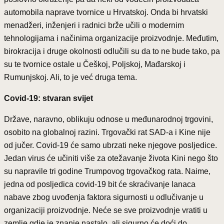
automobila naprave tvornice u Hrvatskoj. Onda bi hrvatski
menadžeri, inženjeri i radnici brže učili o modernim
tehnologijama i načinima organizacije proizvodnje. Međutim,
birokracija i druge okolnosti odlučili su da to ne bude tako, pa
su te tvornice ostale u Češkoj, Poljskoj, Mađarskoj i
Rumunjskoj. Ali, to je već druga tema.
Covid-19: stvaran svijet
Države, naravno, oblikuju odnose u međunarodnoj trgovini,
osobito na globalnoj razini. Trgovački rat SAD-a i Kine nije
od jučer. Covid-19 će samo ubrzati neke njegove posljedice.
Jedan virus će učiniti više za otežavanje života Kini nego što
su napravile tri godine Trumpovog trgovačkog rata. Naime,
jedna od posljedica covid-19 bit će skraćivanje lanaca
nabave zbog uvođenja faktora sigurnosti u odlučivanje u
organizaciji proizvodnje. Neće se sve proizvodnje vratiti u
zemlje gdje je znanje nastalo, ali sigurno će doći do