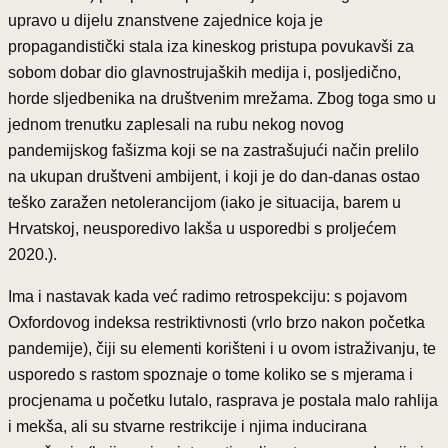
upravo u dijelu znanstvene zajednice koja je
propagandistički stala iza kineskog pristupa povukavši za
sobom dobar dio glavnostrujaških medija i, posljedično,
horde sljedbenika na društvenim mrežama. Zbog toga smo u
jednom trenutku zaplesali na rubu nekog novog
pandemijskog fašizma koji se na zastrašujući način prelilo
na ukupan društveni ambijent, i koji je do dan-danas ostao
teško zaražen netolerancijom (iako je situacija, barem u
Hrvatskoj, neusporedivo lakša u usporedbi s proljećem
2020.).
Ima i nastavak kada već radimo retrospekciju: s pojavom
Oxfordovog indeksa restriktivnosti (vrlo brzo nakon početka
pandemije), čiji su elementi korišteni i u ovom istraživanju, te
usporedo s rastom spoznaje o tome koliko se s mjerama i
procjenama u početku lutalo, rasprava je postala malo rahlija
i mekša, ali su stvarne restrikcije i njima inducirana