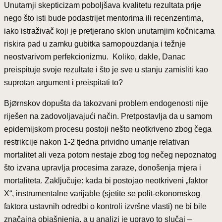
Unutarnji skepticizam poboljšava kvalitetu rezultata prije
nego što isti bude podastrijet mentorima ili recenzentima,
iako istraživač koji je pretjerano sklon unutarnjim kočnicama
riskira pad u zamku gubitka samopouzdanja i težnje
neostvarivom perfekcionizmu. Koliko, dakle, Danac
preispituje svoje rezultate i što je sve u stanju zamisliti kao
suprotan argument i preispitati to?
Bj
rnskov dopušta da takozvani problem endogenosti nije
Ø
riješen na zadovoljavajući način. Pretpostavlja da u samom
epidemijskom procesu postoji nešto neotkriveno zbog čega
restrikcije nakon 1-2 tjedna prividno umanje relativan
mortalitet ali veza potom nestaje zbog tog nečeg nepoznatog
što izvana upravlja procesima zaraze, donošenja mjera i
mortaliteta. Zaključuje: kada bi postojao neotkriveni „faktor
X“, instrumentalne varijable (sjetite se polit-ekonomskog
faktora ustavnih odredbi o kontroli izvršne vlasti) ne bi bile
značajna objašnjenja, a u analizi je upravo to slučaj –