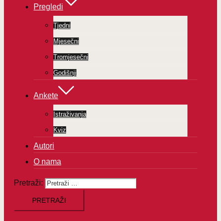
Pregledi
Tjedni
Mjesečni
Tromjesečni
Godišnji
Ankete
Istraživanja
Kviz
Autori
O nama
Pretraži: