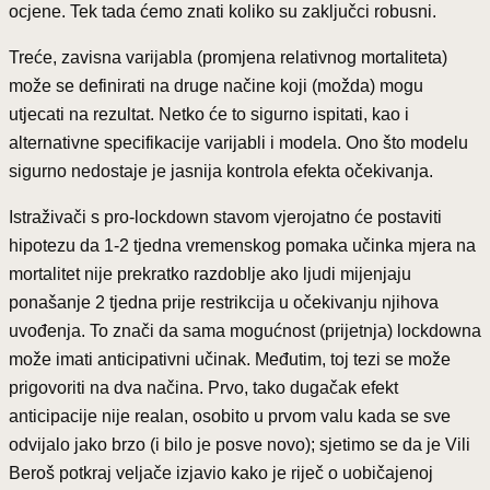
ocjene. Tek tada ćemo znati koliko su zaključci robusni.
Treće, zavisna varijabla (promjena relativnog mortaliteta)
može se definirati na druge načine koji (možda) mogu
utjecati na rezultat. Netko će to sigurno ispitati, kao i
alternativne specifikacije varijabli i modela. Ono što modelu
sigurno nedostaje je jasnija kontrola efekta očekivanja.
Istraživači s pro-lockdown stavom vjerojatno će postaviti
hipotezu da 1-2 tjedna vremenskog pomaka učinka mjera na
mortalitet nije prekratko razdoblje ako ljudi mijenjaju
ponašanje 2 tjedna prije restrikcija u očekivanju njihova
uvođenja. To znači da sama mogućnost (prijetnja) lockdowna
može imati anticipativni učinak. Međutim, toj tezi se može
prigovoriti na dva načina. Prvo, tako dugačak efekt
anticipacije nije realan, osobito u prvom valu kada se sve
odvijalo jako brzo (i bilo je posve novo); sjetimo se da je Vili
Beroš potkraj veljače izjavio kako je riječ o uobičajenoj