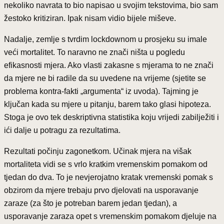
nekoliko navrata to bio napisao u svojim tekstovima, bio sam
žestoko kritiziran. Ipak nisam vidio bijele miševe.
Nadalje, zemlje s tvrdim lockdownom u prosjeku su imale
veći mortalitet. To naravno ne znači ništa u pogledu
efikasnosti mjera. Ako vlasti zakasne s mjerama to ne znači
da mjere ne bi radile da su uvedene na vrijeme (sjetite se
problema kontra-fakti „argumenta“ iz uvoda). Tajming je
ključan kada su mjere u pitanju, barem tako glasi hipoteza.
Stoga je ovo tek deskriptivna statistika koju vrijedi zabilježiti i
ići dalje u potragu za rezultatima.
Rezultati počinju zagonetkom. Učinak mjera na višak
mortaliteta vidi se s vrlo kratkim vremenskim pomakom od
tjedan do dva. To je nevjerojatno kratak vremenski pomak s
obzirom da mjere trebaju prvo djelovati na usporavanje
zaraze (za što je potreban barem jedan tjedan), a
usporavanje zaraza opet s vremenskim pomakom djeluje na