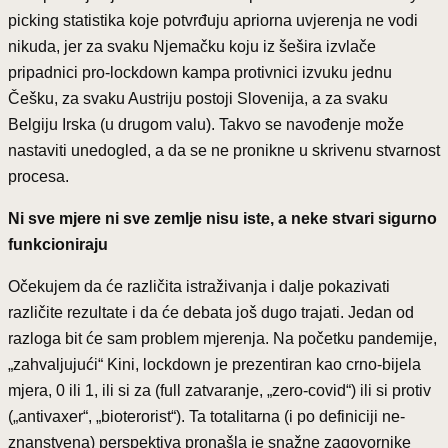
picking statistika koje potvrđuju apriorna uvjerenja ne vodi
nikuda, jer za svaku Njemačku koju iz šešira izvlače
pripadnici pro-lockdown kampa protivnici izvuku jednu
Češku, za svaku Austriju postoji Slovenija, a za svaku
Belgiju Irska (u drugom valu). Takvo se navođenje može
nastaviti unedogled, a da se ne pronikne u skrivenu stvarnost
procesa.
Ni sve mjere ni sve zemlje nisu iste, a neke stvari sigurno
funkcioniraju
Očekujem da će različita istraživanja i dalje pokazivati
različite rezultate i da će debata još dugo trajati. Jedan od
razloga bit će sam problem mjerenja. Na početku pandemije,
„zahvaljujući“ Kini, lockdown je prezentiran kao crno-bijela
mjera, 0 ili 1, ili si za (full zatvaranje, „zero-covid“) ili si protiv
(„antivaxer“, „bioterorist“). Ta totalitarna (i po definiciji ne-
znanstvena) perspektiva pronašla je snažne zagovornike