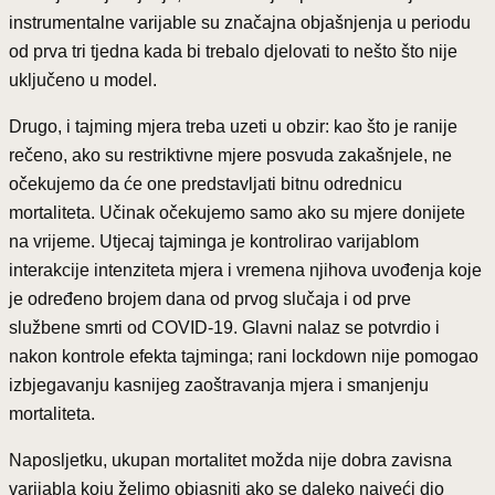
instrumentalne varijable su značajna objašnjenja u periodu
od prva tri tjedna kada bi trebalo djelovati to nešto što nije
uključeno u model.
Drugo, i tajming mjera treba uzeti u obzir: kao što je ranije
rečeno, ako su restriktivne mjere posvuda zakašnjele, ne
očekujemo da će one predstavljati bitnu odrednicu
mortaliteta. Učinak očekujemo samo ako su mjere donijete
na vrijeme. Utjecaj tajminga je kontrolirao varijablom
interakcije intenziteta mjera i vremena njihova uvođenja koje
je određeno brojem dana od prvog slučaja i od prve
službene smrti od COVID-19. Glavni nalaz se potvrdio i
nakon kontrole efekta tajminga; rani lockdown nije pomogao
izbjegavanju kasnijeg zaoštravanja mjera i smanjenju
mortaliteta.
Naposljetku, ukupan mortalitet možda nije dobra zavisna
varijabla koju želimo objasniti ako se daleko najveći dio