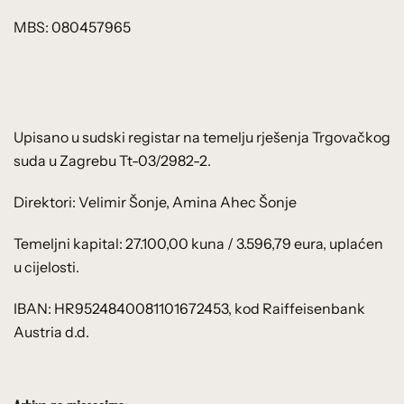
MBS: 080457965
Upisano u sudski registar na temelju rješenja Trgovačkog
suda u Zagrebu Tt-03/2982-2.
Direktori: Velimir Šonje, Amina Ahec Šonje
Temeljni kapital: 27.100,00 kuna / 3.596,79 eura, uplaćen
u cijelosti.
IBAN: HR9524840081101672453, kod Raiffeisenbank
Austria d.d.