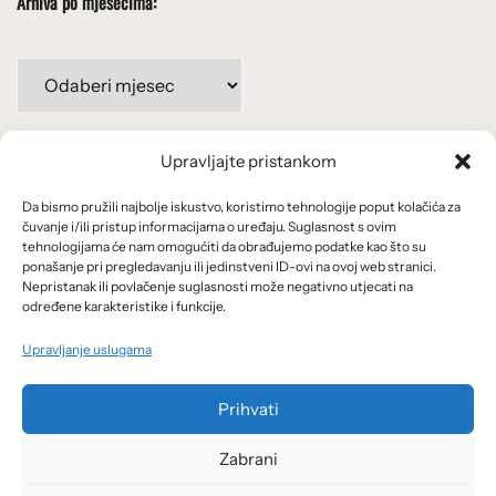
Arhiva po mjesecima:
Arhiva
po
mjesecima:
Upravljajte pristankom
Važne poveznice
Da bismo pružili najbolje iskustvo, koristimo tehnologije poput kolačića za
Uvjeti korištenja
čuvanje i/ili pristup informacijama o uređaju. Suglasnost s ovim
tehnologijama će nam omogućiti da obrađujemo podatke kao što su
Politika privatnosti
ponašanje pri pregledavanju ili jedinstveni ID-ovi na ovoj web stranici.
Nepristanak ili povlačenje suglasnosti može negativno utjecati na
određene karakteristike i funkcije.
Kolačići
Upravljanje uslugama
O nama i usluge
Prihvati
Zabrani