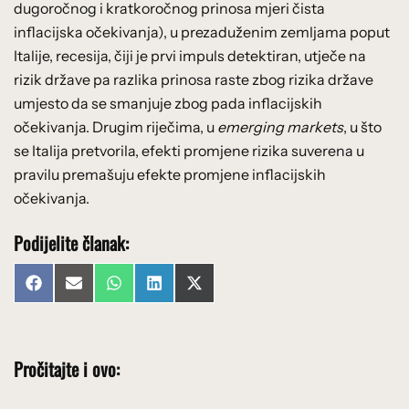
dugoročnog i kratkoročnog prinosa mjeri čista
inflacijska očekivanja), u prezaduženim zemljama poput
Italije, recesija, čiji je prvi impuls detektiran, utječe na
rizik države pa razlika prinosa raste zbog rizika države
umjesto da se smanjuje zbog pada inflacijskih
očekivanja. Drugim riječima, u
emerging markets
, u što
se Italija pretvorila, efekti promjene rizika suverena u
pravilu premašuju efekte promjene inflacijskih
očekivanja.
Podijelite članak:
Share
Share
Share
Share
Share
Facebook
Email
WhatsApp
LinkedIn
X
on
on
on
on
on
(Twitter)
Pročitajte i ovo: