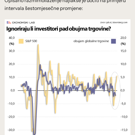
Opisano razmimoilaženje najlakše je uočiti na primjeru
intervala šestomjesečne promjene: