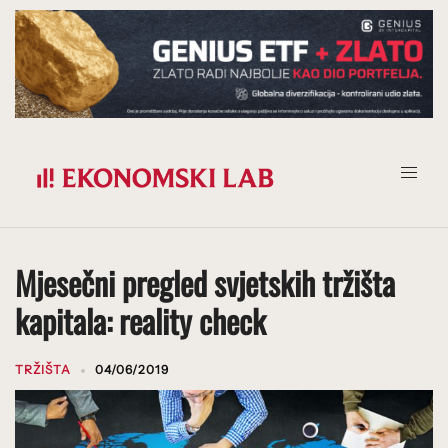
Prijeđi
na
sadržaj
Mjesečni pregled svjetskih tržišta
kapitala: reality check
TRŽIŠTA
04/06/2019