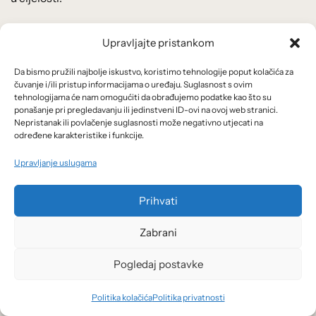
IBAN: HR9524840081101672453, kod Raiffeisenbank
Upravljajte pristankom
Austria d.d.
Da bismo pružili najbolje iskustvo, koristimo tehnologije poput kolačića za
čuvanje i/ili pristup informacijama o uređaju. Suglasnost s ovim
tehnologijama će nam omogućiti da obrađujemo podatke kao što su
Arhiva po mjesecima:
ponašanje pri pregledavanju ili jedinstveni ID-ovi na ovoj web stranici.
Nepristanak ili povlačenje suglasnosti može negativno utjecati na
određene karakteristike i funkcije.
Arhiva
Upravljanje uslugama
po
mjesecima:
Prihvati
Važne poveznice
Zabrani
Uvjeti korištenja
Pogledaj postavke
Politika privatnosti
Politika kolačića
Politika privatnosti
Kolačići