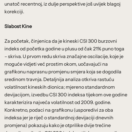
unatoč recentnoj, iz dulje perspektive još uvijek blagoj
korekciji.
Slabost Kine
Za početak, činjenica da je kineski CSI 300 burzovni
indeks od početka godine u plusu od čak 21% puno toga
– skriva. U prvom redu skriva značajne oscilacije, koje je
moguće vidjeti već prostim okom, uočavajući na
grafikonu naprasnu promjenu smjera koja se dogodila
sredinom travnja. Detaljnija analiza otkriva rastuću
volatilnost kineskih dionica; mjereno standardnom
devijacijom, izvedbu CSI 300 indeksa tijekom ove godine
karakterizira najveća volatilnost od 2009. godine.
Konkretno, podaci na grafikonu (usporedivi za oba
indeksa jer je riječ o standardnoj devijaciji dnevnih
promjena) pokazuju kako je otprilike dvije trećine