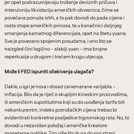
jer opet podrazumijevaju trošenje deviznih pričuva i
intenzivniju likvidaciju američkih obveznica, čime se
povećava ponuda istih, a to pak dovodi do pada cijene i
rasta stope američkih prinosa, te u konačnici daljnjeg
smanjenja kamatnog diferencijala, opet na štetu yuana.
Sve je povezano spojenim posudama, i ono što se
naizgled čini logično – slabiji yuan – ima brojne
reperkusije u drugom i trećem krugu utjecaja.
Može li FED ispuniti očekivanja ulagača?
Dakle, u igri je nova i dosad zanemarane varijabla –
inflacija. Bilo da je riječ o skupljim kineskim proizvodima,
ili američkim supstitutima koji su do uvođenja tarifa bili
nekonkurentni, indeks potrošačkih cijena trebao bi
evidentirati konkretne posljedice trgovinskog rata. No, to
dovodi u nezavidan položaj i američke kreatore
monetarne politike. Tim više što ih na drugoj strani