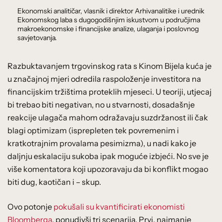
Ekonomski analitičar, vlasnik i direktor Arhivanalitike i urednik
Ekonomskog laba s dugogodišnjim iskustvom u područjima
makroekonomske i financijske analize, ulaganja i poslovnog
savjetovanja.
Razbuktavanjem trgovinskog rata s Kinom Bijela kuća je
u značajnoj mjeri odredila raspoloženje investitora na
financijskim tržištima proteklih mjeseci. U teoriji, utjecaj
bi trebao biti negativan, no u stvarnosti, dosadašnje
reakcije ulagača mahom odražavaju suzdržanost ili čak
blagi optimizam (isprepleten tek povremenim i
kratkotrajnim provalama pesimizma), u nadi kako je
daljnju eskalaciju sukoba ipak moguće izbjeći. No sve je
više komentatora koji upozoravaju da bi konflikt mogao
biti dug, kaotičan i – skup.
Ovo potonje
pokušali su kvantificirati ekonomisti
Bloomberga
, ponudivši tri scenarija. Prvi, najmanje