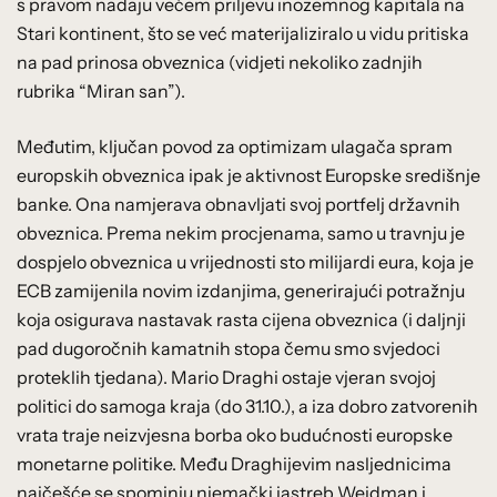
s pravom nadaju većem priljevu inozemnog kapitala na
Stari kontinent, što se već materijaliziralo u vidu pritiska
na pad prinosa obveznica (vidjeti nekoliko zadnjih
rubrika “Miran san”).
Međutim, ključan povod za optimizam ulagača spram
europskih obveznica ipak je aktivnost Europske središnje
banke. Ona namjerava obnavljati svoj portfelj državnih
obveznica. Prema nekim procjenama, samo u travnju je
dospjelo obveznica u vrijednosti sto milijardi eura, koja je
ECB zamijenila novim izdanjima, generirajući potražnju
koja osigurava nastavak rasta cijena obveznica (i daljnji
pad dugoročnih kamatnih stopa čemu smo svjedoci
proteklih tjedana). Mario Draghi ostaje vjeran svojoj
politici do samoga kraja (do 31.10.), a iza dobro zatvorenih
vrata traje neizvjesna borba oko budućnosti europske
monetarne politike. Među Draghijevim nasljednicima
najčešće se spominju njemački jastreb Weidman i