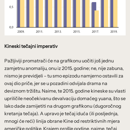
Kineski tečajni imperativ
Pažljiviji promatrači će na grafikonu uočiti još jednu
zamjetnu anomaliju, onu iz 2015. godine; ne, nije zabuna,
nismo je previdjeli – tu smo epizodu namjerno ostavili za
ovaj dio priče, jer se u pozadini odvijala drama na
deviznom tržištu. Naime, te 2015. godine kineske su vlasti
upriličile neočekivanu devalvaciju domaćeg yuana, što se
lako dade zamijetiti na drugom grafikonu (dugoročnog
kretanja tečaja). A upravo je tečaj iduća (ili posljednja,
mnogi će reći) linija obrane Kine od restriktivnih mjera
američke politike. Krajem prošle godine, naime, tečaj