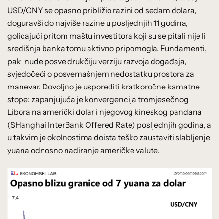
USD/CNY se opasno približio razini od sedam dolara,
doguravši do najviše razine u posljednjih 11 godina,
golicajući pritom maštu investitora koji su se pitali nije li
središnja banka tomu aktivno pripomogla. Fundamenti,
pak, nude posve drukčiju verziju razvoja događaja,
svjedočeći o posvemašnjem nedostatku prostora za
manevar. Dovoljno je usporediti kratkoročne kamatne
stope: zapanjujuća je konvergencija tromjesečnog
Libora na američki dolar i njegovog kineskog pandana
(SHanghai InterBank Offered Rate) posljednjih godina, a
u takvim je okolnostima doista teško zaustaviti slabljenje
yuana odnosno nadiranje američke valute.