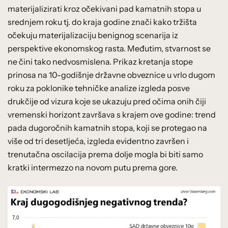
materijalizirati kroz očekivani pad kamatnih stopa u
srednjem roku tj. do kraja godine znači kako tržišta
očekuju materijalizaciju benignog scenarija iz
perspektive ekonomskog rasta. Međutim, stvarnost se
ne čini tako nedvosmislena. Prikaz kretanja stope
prinosa na 10-godišnje državne obveznice u vrlo dugom
roku za poklonike tehničke analize izgleda posve
drukčije od vizura koje se ukazuju pred očima onih čiji
vremenski horizont završava s krajem ove godine: trend
pada dugoročnih kamatnih stopa, koji se protegao na
više od tri desetljeća, izgleda evidentno završen i
trenutačna oscilacija prema dolje mogla bi biti samo
kratki intermezzo na novom putu prema gore.