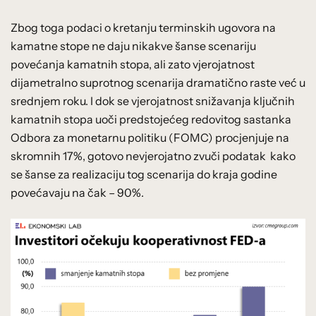
Zbog toga podaci o kretanju terminskih ugovora na
kamatne stope ne daju nikakve šanse scenariju
povećanja kamatnih stopa, ali zato vjerojatnost
dijametralno suprotnog scenarija dramatično raste već u
srednjem roku. I dok se vjerojatnost snižavanja ključnih
kamatnih stopa uoči predstojećeg redovitog sastanka
Odbora za monetarnu politiku (FOMC) procjenjuje na
skromnih 17%, gotovo nevjerojatno zvuči podatak kako
se šanse za realizaciju tog scenarija do kraja godine
povećavaju na čak – 90%.