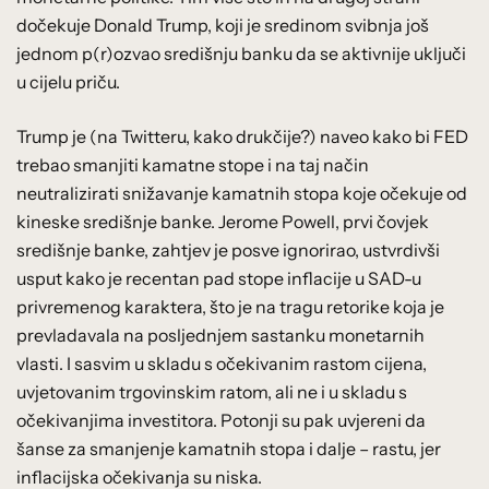
dočekuje Donald Trump, koji je sredinom svibnja još
jednom p(r)ozvao središnju banku da se aktivnije uključi
u cijelu priču.
Trump je (na Twitteru, kako drukčije?) naveo kako bi FED
trebao smanjiti kamatne stope i na taj način
neutralizirati snižavanje kamatnih stopa koje očekuje od
kineske središnje banke. Jerome Powell, prvi čovjek
središnje banke, zahtjev je posve ignorirao, ustvrdivši
usput kako je recentan pad stope inflacije u SAD-u
privremenog karaktera, što je na tragu retorike koja je
prevladavala na posljednjem sastanku monetarnih
vlasti. I sasvim u skladu s očekivanim rastom cijena,
uvjetovanim trgovinskim ratom, ali ne i u skladu s
očekivanjima investitora. Potonji su pak uvjereni da
šanse za smanjenje kamatnih stopa i dalje – rastu, jer
inflacijska očekivanja su niska.