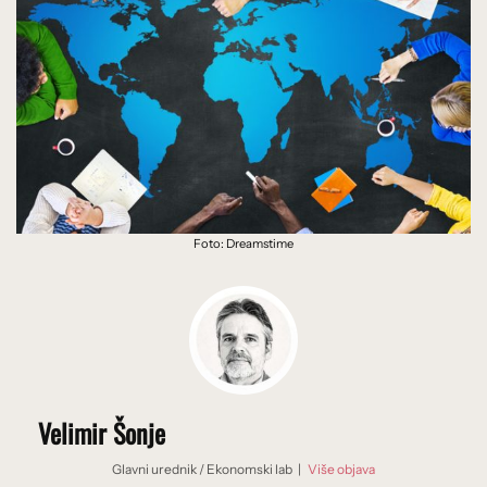
Foto: Dreamstime
Velimir Šonje
Glavni urednik
/
Ekonomski lab
|
Više objava