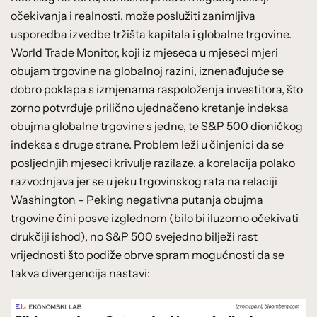
očekivanja i realnosti, može poslužiti zanimljiva
usporedba izvedbe tržišta kapitala i globalne trgovine.
World Trade Monitor, koji iz mjeseca u mjeseci mjeri
obujam trgovine na globalnoj razini, iznenađujuće se
dobro poklapa s izmjenama raspoloženja investitora, što
zorno potvrđuje prilično ujednačeno kretanje indeksa
obujma globalne trgovine s jedne, te S&P 500 dioničkog
indeksa s druge strane. Problem leži u činjenici da se
posljednjih mjeseci krivulje razilaze, a korelacija polako
razvodnjava jer se u jeku trgovinskog rata na relaciji
Washington – Peking negativna putanja obujma
trgovine čini posve izglednom (bilo bi iluzorno očekivati
drukčiji ishod), no S&P 500 svejedno bilježi rast
vrijednosti što podiže obrve spram mogućnosti da se
takva divergencija nastavi: