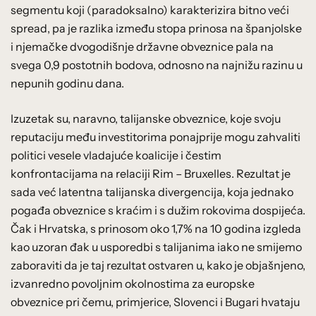
segmentu koji (paradoksalno) karakterizira bitno veći
spread, pa je razlika između stopa prinosa na španjolske
i njemačke dvogodišnje državne obveznice pala na
svega 0,9 postotnih bodova, odnosno na najnižu razinu u
nepunih godinu dana.
Izuzetak su, naravno, talijanske obveznice, koje svoju
reputaciju među investitorima ponajprije mogu zahvaliti
politici vesele vladajuće koalicije i čestim
konfrontacijama na relaciji Rim – Bruxelles. Rezultat je
sada već latentna talijanska divergencija, koja jednako
pogađa obveznice s kraćim i s dužim rokovima dospijeća.
Čak i Hrvatska, s prinosom oko 1,7% na 10 godina izgleda
kao uzoran đak u usporedbi s talijanima iako ne smijemo
zaboraviti da je taj rezultat ostvaren u, kako je objašnjeno,
izvanredno povoljnim okolnostima za europske
obveznice pri čemu, primjerice, Slovenci i Bugari hvataju