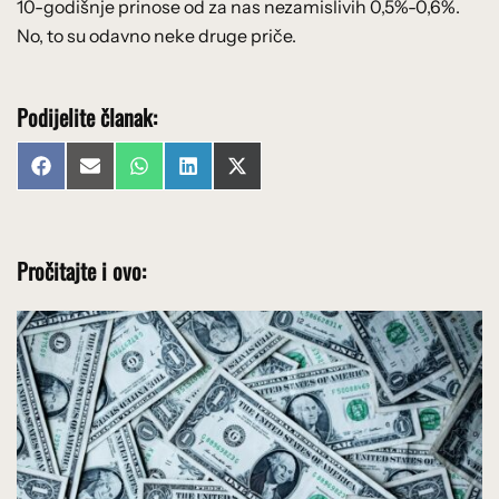
10-godišnje prinose od za nas nezamislivih 0,5%-0,6%.
No, to su odavno neke druge priče.
Podijelite članak:
Share
Share
Share
Share
Share
Facebook
Email
WhatsApp
LinkedIn
X
on
on
on
on
on
(Twitter)
Pročitajte i ovo: