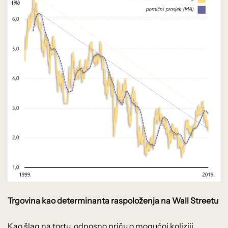
Trgovina kao determinanta raspoloženja na Wall Streetu
Kao šlag na tortu, odnosno priču o mogućoj koliziji