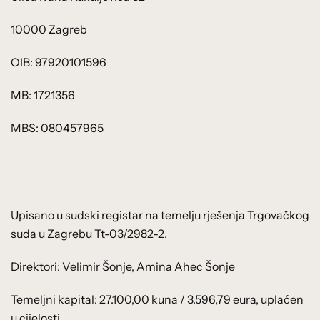
10000 Zagreb
OIB: 97920101596
MB: 1721356
MBS: 080457965
Upisano u sudski registar na temelju rješenja Trgovačkog
suda u Zagrebu Tt-03/2982-2.
Direktori: Velimir Šonje, Amina Ahec Šonje
Temeljni kapital: 27.100,00 kuna / 3.596,79 eura, uplaćen
u cijelosti.