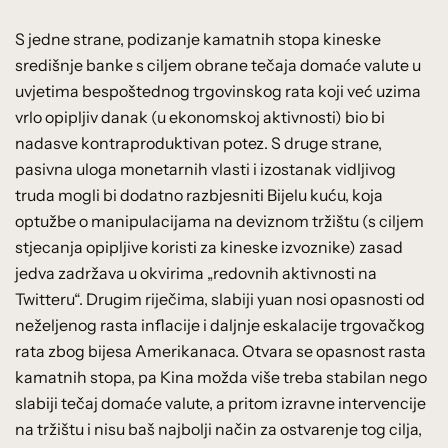
S jedne strane, podizanje kamatnih stopa kineske
središnje banke s ciljem obrane tečaja domaće valute u
uvjetima bespoštednog trgovinskog rata koji već uzima
vrlo opipljiv danak (u ekonomskoj aktivnosti) bio bi
nadasve kontraproduktivan potez. S druge strane,
pasivna uloga monetarnih vlasti i izostanak vidljivog
truda mogli bi dodatno razbjesniti Bijelu kuću, koja
optužbe o manipulacijama na deviznom tržištu (s ciljem
stjecanja opipljive koristi za kineske izvoznike) zasad
jedva zadržava u okvirima „redovnih aktivnosti na
Twitteru“. Drugim riječima, slabiji yuan nosi opasnosti od
neželjenog rasta inflacije i daljnje eskalacije trgovačkog
rata zbog bijesa Amerikanaca. Otvara se opasnost rasta
kamatnih stopa, pa Kina možda više treba stabilan nego
slabiji tečaj domaće valute, a pritom izravne intervencije
na tržištu i nisu baš najbolji način za ostvarenje tog cilja,