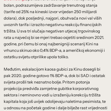
bolan, podrazumijeva zadržavanje trenutnog stanja
(tarife od 25% na kineski izvor vrijedan 250 milijardi
dolara), dok posljednji, najgori, obuhvaća novi val viših
uvoznih tarifa i izrazito negativnu reakciju financijskih
tržišta. U sva tri slučaja negativan utjecaj trgovinskog
rata u najvećoj bi se mjeri trebao osjetiti sredinom 2021.
godine, pri čemu bi onaj najbenigniji scenarij Kini na
vrhuncu skinuo oko 0,4% BDP-a, a američkoj ekonomiji i
ostatku svijetu otprilike upola toliko.
Međutim, eskalacijom kaosa gubici za Kinu dosegli bi
pak 2020. godine gotovo 1% BDP-a, dok bi SAD i ostatak
svijeta prošli tek neznatno bolje. Pritom potonja
projekcija predviđa zamjetne gubitke korporativnog
sektora i neminovno vodi u izraženiju korekciju tržišta
kapitala koja još uvijek odolijevaju naletima pesimista, te
u odnosu na početak godine i dalje bilježe rast vrijednosti