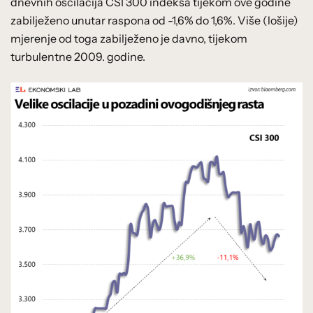
dnevnih oscilacija CSI 300 indeksa tijekom ove godine
zabilježeno unutar raspona od -1,6% do 1,6%. Više (lošije)
mjerenje od toga zabilježeno je davno, tijekom
turbulentne 2009. godine.