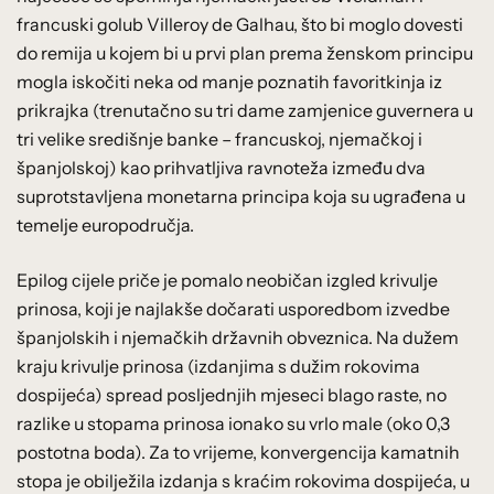
francuski golub Villeroy de Galhau, što bi moglo dovesti
do remija u kojem bi u prvi plan prema ženskom principu
mogla iskočiti neka od manje poznatih favoritkinja iz
prikrajka (trenutačno su tri dame zamjenice guvernera u
tri velike središnje banke – francuskoj, njemačkoj i
španjolskoj) kao prihvatljiva ravnoteža između dva
suprotstavljena monetarna principa koja su ugrađena u
temelje europodručja.
Epilog cijele priče je pomalo neobičan izgled krivulje
prinosa, koji je najlakše dočarati usporedbom izvedbe
španjolskih i njemačkih državnih obveznica. Na dužem
kraju krivulje prinosa (izdanjima s dužim rokovima
dospijeća) spread posljednjih mjeseci blago raste, no
razlike u stopama prinosa ionako su vrlo male (oko 0,3
postotna boda). Za to vrijeme, konvergencija kamatnih
stopa je obilježila izdanja s kraćim rokovima dospijeća, u