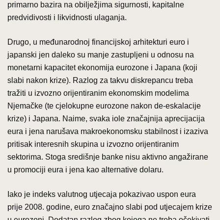
primarno bazira na obilježjima sigurnosti, kapitalne
predvidivosti i likvidnosti ulaganja.
Drugo, u međunarodnoj financijskoj arhitekturi euro i
japanski jen daleko su manje zastupljeni u odnosu na
monetarni kapacitet ekonomija eurozone i Japana (koji
slabi nakon krize). Razlog za takvu diskrepancu treba
tražiti u izvozno orijentiranim ekonomskim modelima
Njemačke (te cjelokupne eurozone nakon de-eskalacije
krize) i Japana. Naime, svaka iole značajnija aprecijacija
eura i jena narušava makroekonomsku stabilnost i izaziva
pritisak interesnih skupina u izvozno orijentiranim
sektorima. Stoga središnje banke nisu aktivno angažirane
u promociji eura i jena kao alternative dolaru.
Iako je indeks valutnog utjecaja pokazivao uspon eura
prije 2008. godine, euro značajno slabi pod utjecajem krize
u eurozoni. Dodatan razlog zbog kojega ne treba očekivati