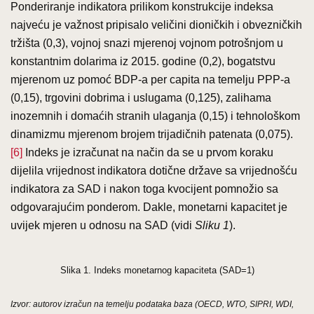
Ponderiranje indikatora prilikom konstrukcije indeksa
najveću je važnost pripisalo veličini dioničkih i obvezničkih
tržišta (0,3), vojnoj snazi mjerenoj vojnom potrošnjom u
konstantnim dolarima iz 2015. godine (0,2), bogatstvu
mjerenom uz pomoć BDP-a per capita na temelju PPP-a
(0,15), trgovini dobrima i uslugama (0,125), zalihama
inozemnih i domaćih stranih ulaganja (0,15) i tehnološkom
dinamizmu mjerenom brojem trijadičnih patenata (0,075).
[6]
Indeks je izračunat na način da se u prvom koraku
dijelila vrijednost indikatora dotične države sa vrijednošću
indikatora za SAD i nakon toga kvocijent pomnožio sa
odgovarajućim ponderom. Dakle, monetarni kapacitet je
uvijek mjeren u odnosu na SAD (vidi
Sliku 1
).
Slika 1. Indeks monetarnog kapaciteta (SAD=1)
Izvor: autorov izračun na temelju podataka baza (OECD, WTO, SIPRI, WDI,