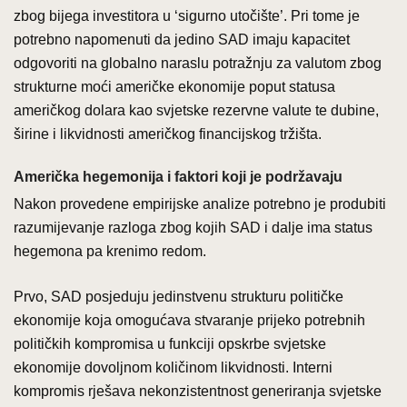
zbog bijega investitora u ‘sigurno utočište’. Pri tome je
potrebno napomenuti da jedino SAD imaju kapacitet
odgovoriti na globalno naraslu potražnju za valutom zbog
strukturne moći američke ekonomije poput statusa
američkog dolara kao svjetske rezervne valute te dubine,
širine i likvidnosti američkog financijskog tržišta.
Američka hegemonija i faktori koji je podržavaju
Nakon provedene empirijske analize potrebno je produbiti
razumijevanje razloga zbog kojih SAD i dalje ima status
hegemona pa krenimo redom.
Prvo, SAD posjeduju jedinstvenu strukturu političke
ekonomije koja omogućava stvaranje prijeko potrebnih
političkih kompromisa u funkciji opskrbe svjetske
ekonomije dovoljnom količinom likvidnosti. Interni
kompromis rješava nekonzistentnost generiranja svjetske