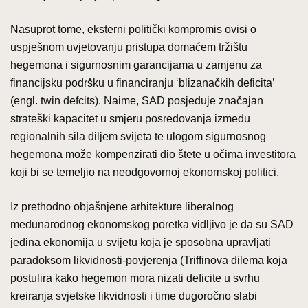
Nasuprot tome, eksterni politički kompromis ovisi o
uspješnom uvjetovanju pristupa domaćem tržištu
hegemona i sigurnosnim garancijama u zamjenu za
financijsku podršku u financiranju ‘blizanačkih deficita’
(engl. twin defcits). Naime, SAD posjeduje značajan
strateški kapacitet u smjeru posredovanja između
regionalnih sila diljem svijeta te ulogom sigurnosnog
hegemona može kompenzirati dio štete u očima investitora
koji bi se temeljio na neodgovornoj ekonomskoj politici.
Iz prethodno objašnjene arhitekture liberalnog
međunarodnog ekonomskog poretka vidljivo je da su SAD
jedina ekonomija u svijetu koja je sposobna upravljati
paradoksom likvidnosti-povjerenja (Triffinova dilema koja
postulira kako hegemon mora nizati deficite u svrhu
kreiranja svjetske likvidnosti i time dugoročno slabi