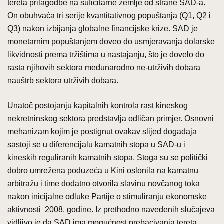
tereta prilagodbe na suficitarne zemlje od strane SAD-a.
On obuhvaća tri serije kvantitativnog popuštanja (Q1, Q2 i
Q3) nakon izbijanja globalne financijske krize. SAD je
monetarnim popuštanjem doveo do usmjeravanja dolarske
likvidnosti prema tržištima u nastajanju, što je dovelo do
rasta njihovih sektora međunarodno ne-utrživih dobara
nauštrb sektora utrživih dobara.
Unatoč postojanju kapitalnih kontrola rast kineskog
nekretninskog sektora predstavlja odličan primjer. Osnovni
mehanizam kojim je postignut ovakav slijed događaja
sastoji se u diferencijalu kamatnih stopa u SAD-u i
kineskih reguliranih kamatnih stopa. Stoga su se politički
dobro umrežena poduzeća u Kini oslonila na kamatnu
arbitražu i time dodatno otvorila slavinu novčanog toka
nakon inicijalne odluke Partije o stimuliranju ekonomske
aktivnosti 2008. godine. Iz prethodno navedenih slučajeva
vidljivo je da SAD ima mogućnost prebacivanja tereta