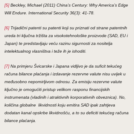
[5]
Beckley, Michael (2011) China’s Century: Why America’s Edge
Will Endure. International Security 36(3): 41-78.
[6]
Trijadični patenti su patenti koji su priznati od strane patentnih
ureda tri ključna tržišta za visokotehnološke proizvode (SAD, EU i
Japan) te predstavljaju veću razinu sigurnosti za nositelja
intelektualnog vlasništva i teže ih je ishoditi.
[7]
Na primjeru Švicarske i Japana vidljivo je da suficit tekućeg
računa bilance plaćanja i izdavanje rezervne valute nisu uvijek u
međusobno nepomirljivom odnosu. Za emisiju rezervne valute
ključno je omogućiti pristup velikom rasponu financijskih
instrumenata (vladinih i atraktivnih korporativnih obveznica). No,
količina globalne likvidnosti koju emitira SAD ipak zahtjeva
dodatan kanal opskrbe likvidnošću, a to su deficiti tekućeg računa
bilance plaćanja.