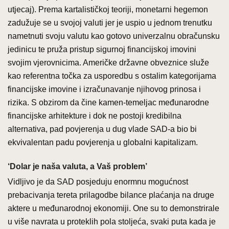
utjecaj). Prema kartalističkoj teoriji, monetarni hegemon
zadužuje se u svojoj valuti jer je uspio u jednom trenutku
nametnuti svoju valutu kao gotovo univerzalnu obračunsku
jedinicu te pruža pristup sigurnoj financijskoj imovini
svojim vjerovnicima. Američke državne obveznice služe
kao referentna točka za usporedbu s ostalim kategorijama
financijske imovine i izračunavanje njihovog prinosa i
rizika. S obzirom da čine kamen-temeljac međunarodne
financijske arhitekture i dok ne postoji kredibilna
alternativa, pad povjerenja u dug vlade SAD-a bio bi
ekvivalentan padu povjerenja u globalni kapitalizam.
‘Dolar je naša valuta, a Vaš problem’
Vidljivo je da SAD posjeduju enormnu mogućnost
prebacivanja tereta prilagodbe bilance plaćanja na druge
aktere u međunarodnoj ekonomiji. One su to demonstrirale
u više navrata u proteklih pola stoljeća, svaki puta kada je