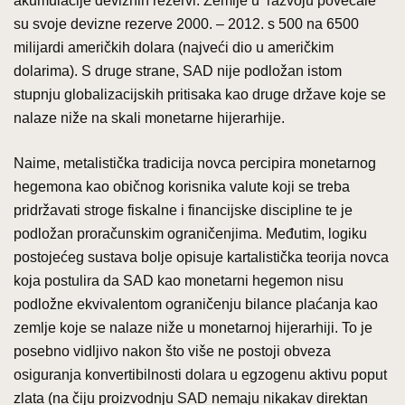
akumulacije deviznih rezervi. Zemlje u razvoju povećale
su svoje devizne rezerve 2000. – 2012. s 500 na 6500
milijardi američkih dolara (najveći dio u američkim
dolarima). S druge strane, SAD nije podložan istom
stupnju globalizacijskih pritisaka kao druge države koje se
nalaze niže na skali monetarne hijerarhije.
Naime, metalistička tradicija novca percipira monetarnog
hegemona kao običnog korisnika valute koji se treba
pridržavati stroge fiskalne i financijske discipline te je
podložan proračunskim ograničenjima. Međutim, logiku
postojećeg sustava bolje opisuje kartalistička teorija novca
koja postulira da SAD kao monetarni hegemon nisu
podložne ekvivalentom ograničenju bilance plaćanja kao
zemlje koje se nalaze niže u monetarnoj hijerarhiji. To je
posebno vidljivo nakon što više ne postoji obveza
osiguranja konvertibilnosti dolara u egzogenu aktivu poput
zlata (na čiju proizvodnju SAD nemaju nikakav direktan