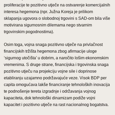
proliferacije te pozitivno utječe na ostvarenje komercijalnih
interesa hegemona (npr. Južna Koreja je prilikom
sklapanja ugovora o slobodnoj trgovini s SAD-om bila više
motivirana sigurnosnim dilemama nego stvarnim
trgovinskim pogodnostima).
Osim toga, vojna snaga pozitivno utječe na privlačnost
financijskih tržišta hegemona zbog afirmacije uloge
‘sigurnog utočišta’ u dobrim, a naročito lošim ekonomskim
vremenima. S druge strane, financijska i trgovinska snaga
pozitivno utječu na projekciju vojne sile i doprinose
etabliranju uzajamno podržavajuće veze. Visok BDP per
capita omogućava lakše financiranje tehnoloških inovacija
te podnošenje tereta izgradnje i održavanja vojnog
kapaciteta, dok tehnološki dinamizam podiže vojni
kapacitet i pozitivno utječe na rast nacionalnog bogatstva.