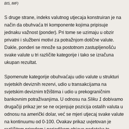
BIS, IMF)
S druge strane, indeks valutnog utjecaja konstruiran je na
način da obuhvaća tri komponente kojima pripisuje
jednaku važnost (ponder). Pri tome se uzimaju u obzir
privatni i službeni motivi za potražnjom dotične valute.
Dakle, ponderi se množe sa postotnom zastupljenošću
svake valute u tri različite kategorije i tako se izračuna
ukupan rezultat.
Spomenute kategorije obuhvaćaju udio valute u strukturi
svjetskih deviznih rezervi, udio u transakcijama na
svjetskim deviznim tržištima i udio u prekograničnim
bankovnim potraživanjima. U odnosu na
Sliku 1
dobivamo
drugačiji prikaz jer se ne ocjenjuje pozicija ostalih valuta u
odnosu na američki dolar, već se mjeri utjecaj svake valute
na kontinuumu od 0-100. Ovakav prikaz uvjetovan je