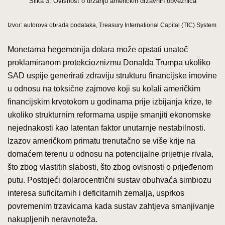
Slika 3. Ovisnost o držanju američkih državnih obveznica
Izvor: autorova obrada podataka, Treasury International Capital (TIC) System
Monetarna hegemonija dolara može opstati unatoč
proklamiranom protekcioznizmu Donalda Trumpa ukoliko
SAD uspije generirati zdraviju strukturu financijske imovine
u odnosu na toksične zajmove koji su kolali američkim
financijskim krvotokom u godinama prije izbijanja krize, te
ukoliko strukturnim reformama uspije smanjiti ekonomske
nejednakosti kao latentan faktor unutarnje nestabilnosti.
Izazov američkom primatu trenutačno se više krije na
domaćem terenu u odnosu na potencijalne prijetnje rivala,
što zbog vlastitih slabosti, što zbog ovisnosti o prijeđenom
putu. Postojeći dolarocentrični sustav obuhvaća simbiozu
interesa suficitarnih i deficitarnih zemalja, usprkos
povremenim trzavicama kada sustav zahtjeva smanjivanje
nakupljenih neravnoteža.