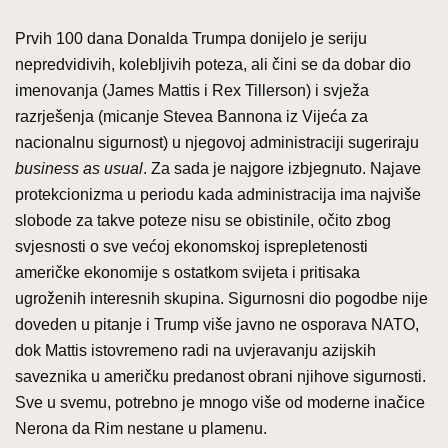
Prvih 100 dana Donalda Trumpa donijelo je seriju
nepredvidivih, kolebljivih poteza, ali čini se da dobar dio
imenovanja (James Mattis i Rex Tillerson) i svježa
razrješenja (micanje Stevea Bannona iz Vijeća za
nacionalnu sigurnost) u njegovoj administraciji sugeriraju
business as usual
. Za sada je najgore izbjegnuto. Najave
protekcionizma u periodu kada administracija ima najviše
slobode za takve poteze nisu se obistinile, očito zbog
svjesnosti o sve većoj ekonomskoj isprepletenosti
američke ekonomije s ostatkom svijeta i pritisaka
ugroženih interesnih skupina. Sigurnosni dio pogodbe nije
doveden u pitanje i Trump više javno ne osporava NATO,
dok Mattis istovremeno radi na uvjeravanju azijskih
saveznika u američku predanost obrani njihove sigurnosti.
Sve u svemu, potrebno je mnogo više od moderne inačice
Nerona da Rim nestane u plamenu.