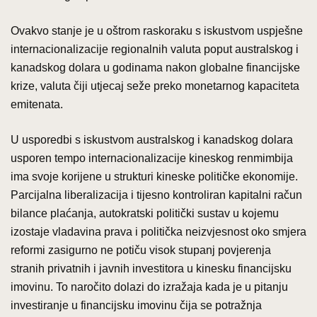
Ovakvo stanje je u oštrom raskoraku s iskustvom uspješne
internacionalizacije regionalnih valuta poput australskog i
kanadskog dolara u godinama nakon globalne financijske
krize, valuta čiji utjecaj seže preko monetarnog kapaciteta
emitenata.
U usporedbi s iskustvom australskog i kanadskog dolara
usporen tempo internacionalizacije kineskog renmimbija
ima svoje korijene u strukturi kineske političke ekonomije.
Parcijalna liberalizacija i tijesno kontroliran kapitalni račun
bilance plaćanja, autokratski politički sustav u kojemu
izostaje vladavina prava i politička neizvjesnost oko smjera
reformi zasigurno ne potiču visok stupanj povjerenja
stranih privatnih i javnih investitora u kinesku financijsku
imovinu. To naročito dolazi do izražaja kada je u pitanju
investiranje u financijsku imovinu čija se potražnja