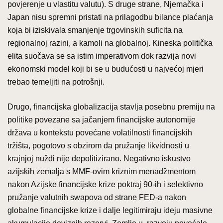
povjerenje u vlastitu valutu). S druge strane, Njemačka i
Japan nisu spremni pristati na prilagodbu bilance plaćanja
koja bi iziskivala smanjenje trgovinskih suficita na
regionalnoj razini, a kamoli na globalnoj. Kineska politička
elita suočava se sa istim imperativom dok razvija novi
ekonomski model koji bi se u budućosti u najvećoj mjeri
trebao temeljiti na potrošnji.
Drugo, financijska globalizacija stavlja posebnu premiju na
politike povezane sa jačanjem financijske autonomije
država u kontekstu povećane volatilnosti financijskih
tržišta, pogotovo s obzirom da pružanje likvidnosti u
krajnjoj nuždi nije depolitizirano. Negativno iskustvo
azijskih zemalja s MMF-ovim kriznim menadžmentom
nakon Azijske financijske krize poktraj 90-ih i selektivno
pružanje valutnih swapova od strane FED-a nakon
globalne financijske krize i dalje legitimiraju ideju masivne