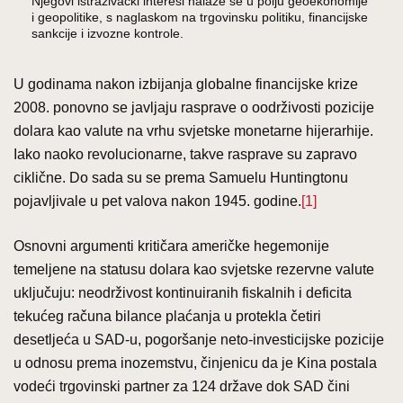
Njegovi istraživački interesi nalaze se u polju geoekonomije
i geopolitike, s naglaskom na trgovinsku politiku, financijske
sankcije i izvozne kontrole.
U godinama nakon izbijanja globalne financijske krize
2008. ponovno se javljaju rasprave o oodrživosti pozicije
dolara kao valute na vrhu svjetske monetarne hijerarhije.
Iako naoko revolucionarne, takve rasprave su zapravo
ciklične. Do sada su se prema Samuelu Huntingtonu
pojavljivale u pet valova nakon 1945. godine.
[1]
Osnovni argumenti kritičara američke hegemonije
temeljene na statusu dolara kao svjetske rezervne valute
uključuju: neodrživost kontinuiranih fiskalnih i deficita
tekućeg računa bilance plaćanja u protekla četiri
desetljeća u SAD-u, pogoršanje neto-investicijske pozicije
u odnosu prema inozemstvu, činjenicu da je Kina postala
vodeći trgovinski partner za 124 države dok SAD čini