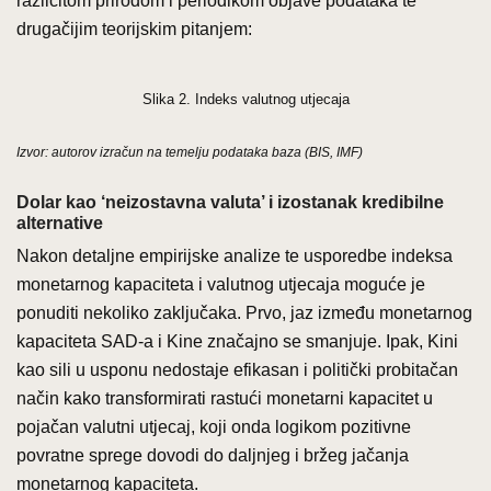
različitom prirodom i periodikom objave podataka te
drugačijim teorijskim pitanjem:
Slika 2. Indeks valutnog utjecaja
Izvor: autorov izračun na temelju podataka baza (BIS, IMF)
Dolar kao ‘neizostavna valuta’ i izostanak kredibilne
alternative
Nakon detaljne empirijske analize te usporedbe indeksa
monetarnog kapaciteta i valutnog utjecaja moguće je
ponuditi nekoliko zaključaka. Prvo, jaz između monetarnog
kapaciteta SAD-a i Kine značajno se smanjuje. Ipak, Kini
kao sili u usponu nedostaje efikasan i politički probitačan
način kako transformirati rastući monetarni kapacitet u
pojačan valutni utjecaj, koji onda logikom pozitivne
povratne sprege dovodi do daljnjeg i bržeg jačanja
monetarnog kapaciteta.