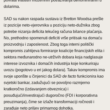
povrata vlastitih inozemnih potraživanja denominiranih u
dolarima.
SAD su nakon raspada sustava iz Bretton Woodsa prešle
iz pozicije neto-vjerovnika u poziciju neto-dužnika zbog
potrebe nizanja deficita tekućeg računa bilance plaćanja.
No, prethodno spomenuti deficiti vrše pritisak na domaću
proizvodnju i zaposlenost. Zbog toga interni politički
kompromis zahtijeva formiranje koalicije financijskih elita i
sektora međunarodno ne-utrživih dobara koja nadglasuje
interese izvoznika i domaćih industrija koje konkuriraju
uvozu (pogotovo u eri jakog dolara). Takav kompromis ima
svoje uporište u činjenici da SAD
de facto
funkcionira kao
svjetski bankar, zadužujući se povoljno razmjerno
kratkoročno (izdavanjem obveznica) i
posuđujući/investirajući dugoročno (FDI i korporativna
preuzimanja), čime se izlaže transformaciji ročnosti i
zarađuje neto priljev primarnog dohotka.