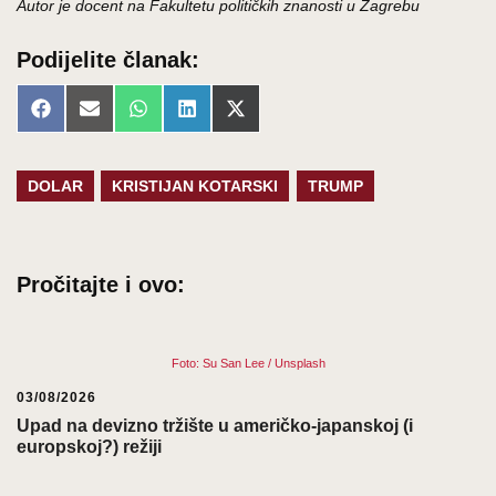
Autor je docent na Fakultetu političkih znanosti u Zagrebu
Podijelite članak:
Share
Share
Share
Share
Share
Facebook
Email
WhatsApp
LinkedIn
X
on
on
on
on
on
(Twitter)
DOLAR
KRISTIJAN KOTARSKI
TRUMP
Pročitajte i ovo:
Foto: Su San Lee / Unsplash
03/08/2026
Upad na devizno tržište u američko-japanskoj (i
europskoj?) režiji