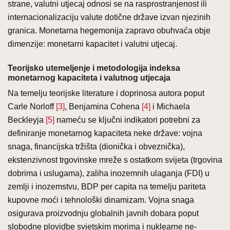
strane, valutni utjecaj odnosi se na rasprostranjenost ili
internacionalizaciju valute dotične države izvan njezinih
granica. Monetarna hegemonija zapravo obuhvaća obje
dimenzije: monetarni kapacitet i valutni utjecaj.
Teorijsko utemeljenje i metodologija indeksa
monetarnog kapaciteta i valutnog utjecaja
Na temelju teorijske literature i doprinosa autora poput
Carle Norloff
[3]
, Benjamina Cohena
[4]
i Michaela
Beckleyja
[5]
nameću se ključni indikatori potrebni za
definiranje monetarnog kapaciteta neke države: vojna
snaga, financijska tržišta (dionička i obveznička),
ekstenzivnost trgovinske mreže s ostatkom svijeta (trgovina
dobrima i uslugama), zaliha inozemnih ulaganja (FDI) u
zemlji i inozemstvu, BDP per capita na temelju pariteta
kupovne moći i tehnološki dinamizam. Vojna snaga
osigurava proizvodnju globalnih javnih dobara poput
slobodne plovidbe svjetskim morima i nuklearne ne-