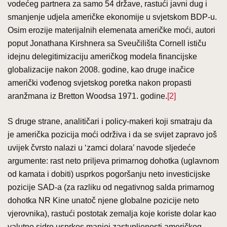
vodećeg partnera za samo 54 države, rastući javni dug i
smanjenje udjela američke ekonomije u svjetskom BDP-u.
Osim erozije materijalnih elemenata američke moći, autori
poput Jonathana Kirshnera sa Sveučilišta Cornell ističu
idejnu delegitimizaciju američkog modela financijske
globalizacije nakon 2008. godine, kao druge inačice
američki vođenog svjetskog poretka nakon propasti
aranžmana iz Bretton Woodsa 1971. godine.
[2]
S druge strane, analitičari i policy-makeri koji smatraju da
je američka pozicija moći održiva i da se svijet zapravo još
uvijek čvrsto nalazi u ‘zamci dolara’ navode sljedeće
argumente: rast neto priljeva primarnog dohotka (uglavnom
od kamata i dobiti) usprkos pogoršanju neto investicijske
pozicije SAD-a (za razliku od negativnog salda primarnog
dohotka NR Kine unatoč njene globalne pozicije neto
vjerovnika), rastući postotak zemalja koje koriste dolar kao
valutno sidro usprkos manjoj zastupljenosti američkog