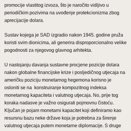
promocije vlastitog izvoza, što je naročito vidljivo u
periodičkim pozivima na uvođenje protekcionizma zbog
aprecijacije dolara.
Sustav kojega je SAD izgradio nakon 1945. godine pruža
koristi svim dionicima, ali generira disproporcionalno velike
pogodnosti za njegovog glavnog arhitekta.
U nastojanju davanja sustavne procjene pozicije dolara
nakon globalne financijske krize i posljedičnog utjecaja na
američku poziciju monetarnog hegemona korisno je
osloniti se na konstruiranje kompozitnog indeksa
monetarnog kapaciteta i valutnog utjecaja. No, prije tog
koraka nadasve je važno osigurati pojmovnu čistoću.
Ključan je pojam monetarni kapacitet koji definiramo kao
resursnu bazu neke države koja je potrebna za širenje
valutnog utjecaja putem monetarne diplomacije. S druge