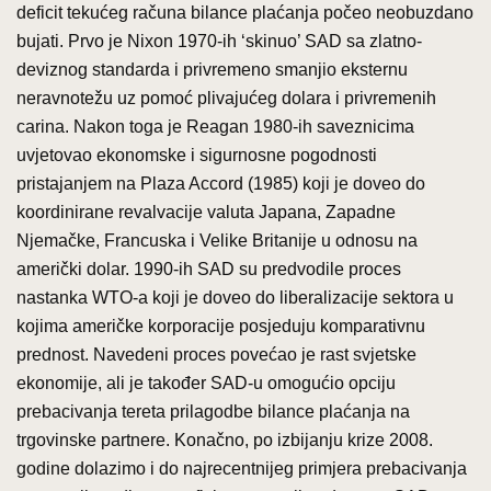
deficit tekućeg računa bilance plaćanja počeo neobuzdano
bujati. Prvo je Nixon 1970-ih ‘skinuo’ SAD sa zlatno-
deviznog standarda i privremeno smanjio eksternu
neravnotežu uz pomoć plivajućeg dolara i privremenih
carina. Nakon toga je Reagan 1980-ih saveznicima
uvjetovao ekonomske i sigurnosne pogodnosti
pristajanjem na Plaza Accord (1985) koji je doveo do
koordinirane revalvacije valuta Japana, Zapadne
Njemačke, Francuska i Velike Britanije u odnosu na
američki dolar. 1990-ih SAD su predvodile proces
nastanka WTO-a koji je doveo do liberalizacije sektora u
kojima američke korporacije posjeduju komparativnu
prednost. Navedeni proces povećao je rast svjetske
ekonomije, ali je također SAD-u omogućio opciju
prebacivanja tereta prilagodbe bilance plaćanja na
trgovinske partnere. Konačno, po izbijanju krize 2008.
godine dolazimo i do najrecentnijeg primjera prebacivanja