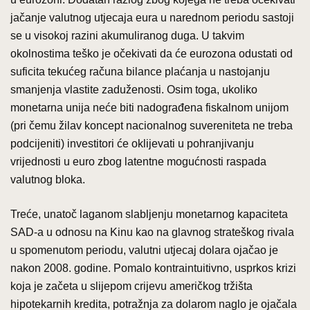
jačanje valutnog utjecaja eura u narednom periodu sastoji
se u visokoj razini akumuliranog duga. U takvim
okolnostima teško je očekivati da će eurozona odustati od
suficita tekućeg računa bilance plaćanja u nastojanju
smanjenja vlastite zaduženosti. Osim toga, ukoliko
monetarna unija neće biti nadograđena fiskalnom unijom
(pri čemu žilav koncept nacionalnog suvereniteta ne treba
podcijeniti) investitori će oklijevati u pohranjivanju
vrijednosti u euro zbog latentne mogućnosti raspada
valutnog bloka.
Treće, unatoč laganom slabljenju monetarnog kapaciteta
SAD-a u odnosu na Kinu kao na glavnog strateškog rivala
u spomenutom periodu, valutni utjecaj dolara ojačao je
nakon 2008. godine. Pomalo kontraintuitivno, usprkos krizi
koja je začeta u slijepom crijevu američkog tržišta
hipotekarnih kredita, potražnja za dolarom naglo je ojačala