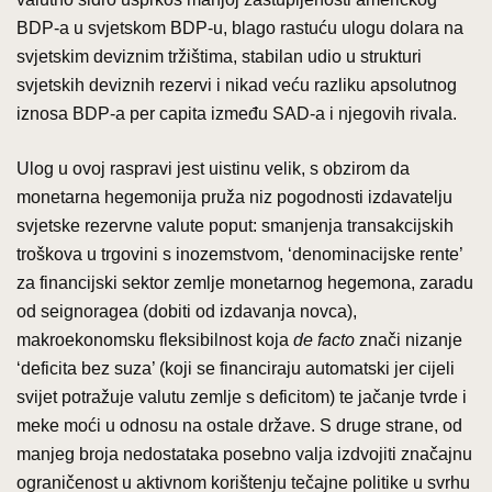
BDP-a u svjetskom BDP-u, blago rastuću ulogu dolara na
svjetskim deviznim tržištima, stabilan udio u strukturi
svjetskih deviznih rezervi i nikad veću razliku apsolutnog
iznosa BDP-a per capita između SAD-a i njegovih rivala.
Ulog u ovoj raspravi jest uistinu velik, s obzirom da
monetarna hegemonija pruža niz pogodnosti izdavatelju
svjetske rezervne valute poput: smanjenja transakcijskih
troškova u trgovini s inozemstvom, ‘denominacijske rente’
za financijski sektor zemlje monetarnog hegemona, zaradu
od seignoragea (dobiti od izdavanja novca),
makroekonomsku fleksibilnost koja
de facto
znači nizanje
‘deficita bez suza’ (koji se financiraju automatski jer cijeli
svijet potražuje valutu zemlje s deficitom) te jačanje tvrde i
meke moći u odnosu na ostale države. S druge strane, od
manjeg broja nedostataka posebno valja izdvojiti značajnu
ograničenost u aktivnom korištenju tečajne politike u svrhu