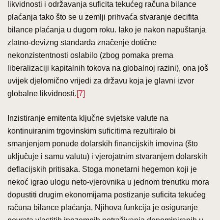
likvidnosti i održavanja suficita tekućeg računa bilance
plaćanja tako što se u zemlji prihvaća stvaranje decifita
bilance plaćanja u dugom roku. Iako je nakon napuštanja
zlatno-devizng standarda značenje dotične
nekonzistentnosti oslabilo (zbog pomaka prema
liberalizaciji kapitalnih tokova na globalnoj razini), ona još
uvijek djelomično vrijedi za državu koja je glavni izvor
globalne likvidnosti.
[7]
Inzistiranje emitenta ključne svjetske valute na
kontinuiranim trgovinskim suficitima rezultiralo bi
smanjenjem ponude dolarskih financijskih imovina (što
uključuje i samu valutu) i vjerojatnim stvaranjem dolarskih
deflacijskih pritisaka. Stoga monetarni hegemon koji je
nekoć igrao ulogu neto-vjerovnika u jednom trenutku mora
dopustiti drugim ekonomijama postizanje suficita tekućeg
računa bilance plaćanja. Njihova funkcija je osiguranje