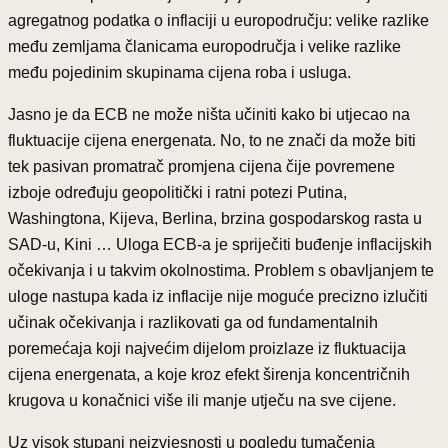
agregatnog podatka o inflaciji u europodručju: velike razlike
među zemljama članicama europodručja i velike razlike
među pojedinim skupinama cijena roba i usluga.
Jasno je da ECB ne može ništa učiniti kako bi utjecao na
fluktuacije cijena energenata. No, to ne znači da može biti
tek pasivan promatrač promjena cijena čije povremene
izboje određuju geopolitički i ratni potezi Putina,
Washingtona, Kijeva, Berlina, brzina gospodarskog rasta u
SAD-u, Kini … Uloga ECB-a je spriječiti buđenje inflacijskih
očekivanja i u takvim okolnostima. Problem s obavljanjem te
uloge nastupa kada iz inflacije nije moguće precizno izlučiti
učinak očekivanja i razlikovati ga od fundamentalnih
poremećaja koji najvećim dijelom proizlaze iz fluktuacija
cijena energenata, a koje kroz efekt širenja koncentričnih
krugova u konačnici više ili manje utječu na sve cijene.
Uz visok stupanj neizvjesnosti u pogledu tumačenja