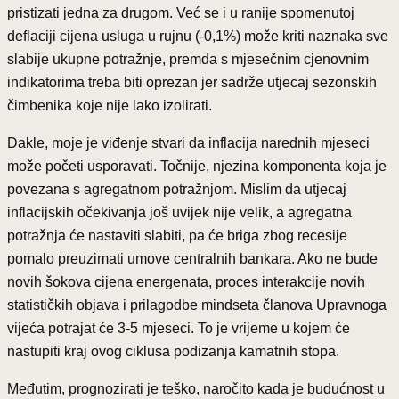
pristizati jedna za drugom. Već se i u ranije spomenutoj
deflaciji cijena usluga u rujnu (-0,1%) može kriti naznaka sve
slabije ukupne potražnje, premda s mjesečnim cjenovnim
indikatorima treba biti oprezan jer sadrže utjecaj sezonskih
čimbenika koje nije lako izolirati.
Dakle, moje je viđenje stvari da inflacija narednih mjeseci
može početi usporavati. Točnije, njezina komponenta koja je
povezana s agregatnom potražnjom. Mislim da utjecaj
inflacijskih očekivanja još uvijek nije velik, a agregatna
potražnja će nastaviti slabiti, pa će briga zbog recesije
pomalo preuzimati umove centralnih bankara. Ako ne bude
novih šokova cijena energenata, proces interakcije novih
statističkih objava i prilagodbe mindseta članova Upravnoga
vijeća potrajat će 3-5 mjeseci. To je vrijeme u kojem će
nastupiti kraj ovog ciklusa podizanja kamatnih stopa.
Međutim, prognozirati je teško, naročito kada je budućnost u