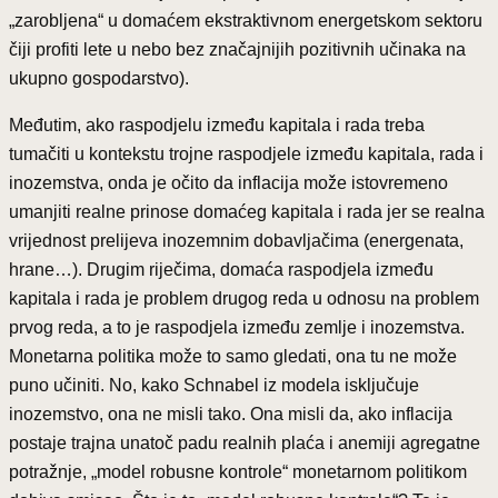
„zarobljena“ u domaćem ekstraktivnom energetskom sektoru
čiji profiti lete u nebo bez značajnijih pozitivnih učinaka na
ukupno gospodarstvo).
Međutim, ako raspodjelu između kapitala i rada treba
tumačiti u kontekstu trojne raspodjele između kapitala, rada i
inozemstva, onda je očito da inflacija može istovremeno
umanjiti realne prinose domaćeg kapitala i rada jer se realna
vrijednost prelijeva inozemnim dobavljačima (energenata,
hrane…). Drugim riječima, domaća raspodjela između
kapitala i rada je problem drugog reda u odnosu na problem
prvog reda, a to je raspodjela između zemlje i inozemstva.
Monetarna politika može to samo gledati, ona tu ne može
puno učiniti. No, kako Schnabel iz modela isključuje
inozemstvo, ona ne misli tako. Ona misli da, ako inflacija
postaje trajna unatoč padu realnih plaća i anemiji agregatne
potražnje, „model robusne kontrole“ monetarnom politikom