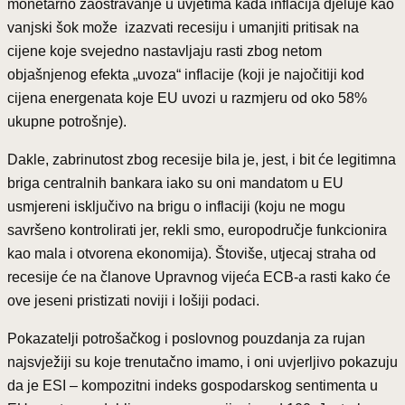
monetarno zaoštravanje u uvjetima kada inflacija djeluje kao
vanjski šok može izazvati recesiju i umanjiti pritisak na
cijene koje svejedno nastavljaju rasti zbog netom
objašnjenog efekta „uvoza“ inflacije (koji je najočitiji kod
cijena energenata koje EU uvozi u razmjeru od oko 58%
ukupne potrošnje).
Dakle, zabrinutost zbog recesije bila je, jest, i bit će legitimna
briga centralnih bankara iako su oni mandatom u EU
usmjereni isključivo na brigu o inflaciji (koju ne mogu
savršeno kontrolirati jer, rekli smo, europodručje funkcionira
kao mala i otvorena ekonomija). Štoviše, utjecaj straha od
recesije će na članove Upravnog vijeća ECB-a rasti kako će
ove jeseni pristizati noviji i lošiji podaci.
Pokazatelji potrošačkog i poslovnog pouzdanja za rujan
najsvježiji su koje trenutačno imamo, i oni uvjerljivo pokazuju
da je ESI – kompozitni indeks gospodarskog sentimenta u