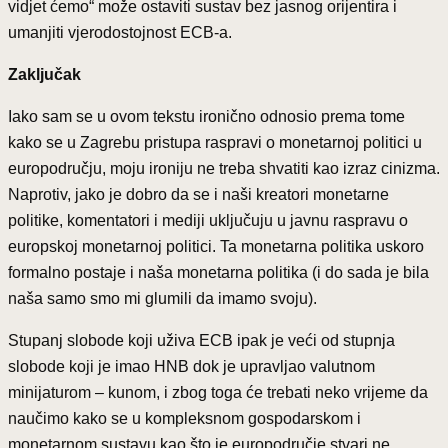
vidjet ćemo“ može ostaviti sustav bez jasnog orijentira i
umanjiti vjerodostojnost ECB-a.
Zaključak
Iako sam se u ovom tekstu ironično odnosio prema tome
kako se u Zagrebu pristupa raspravi o monetarnoj politici u
europodručju, moju ironiju ne treba shvatiti kao izraz cinizma.
Naprotiv, jako je dobro da se i naši kreatori monetarne
politike, komentatori i mediji uključuju u javnu raspravu o
europskoj monetarnoj politici. Ta monetarna politika uskoro
formalno postaje i naša monetarna politika (i do sada je bila
naša samo smo mi glumili da imamo svoju).
Stupanj slobode koji uživa ECB ipak je veći od stupnja
slobode koji je imao HNB dok je upravljao valutnom
minijaturom – kunom, i zbog toga će trebati neko vrijeme da
naučimo kako se u kompleksnom gospodarskom i
monetarnom sustavu kao što je europodručje stvari ne