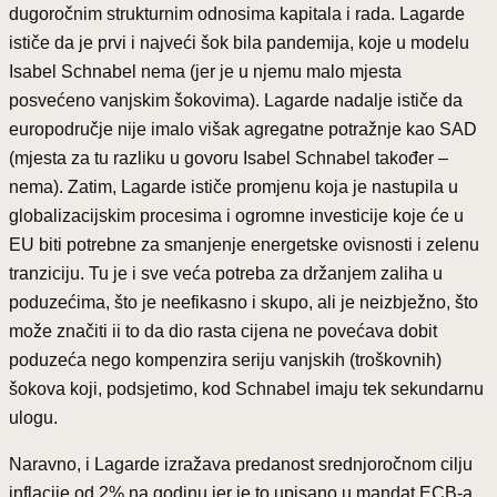
dugoročnim strukturnim odnosima kapitala i rada. Lagarde
ističe da je prvi i najveći šok bila pandemija, koje u modelu
Isabel Schnabel nema (jer je u njemu malo mjesta
posvećeno vanjskim šokovima). Lagarde nadalje ističe da
europodručje nije imalo višak agregatne potražnje kao SAD
(mjesta za tu razliku u govoru Isabel Schnabel također –
nema). Zatim, Lagarde ističe promjenu koja je nastupila u
globalizacijskim procesima i ogromne investicije koje će u
EU biti potrebne za smanjenje energetske ovisnosti i zelenu
tranziciju. Tu je i sve veća potreba za držanjem zaliha u
poduzećima, što je neefikasno i skupo, ali je neizbježno, što
može značiti ii to da dio rasta cijena ne povećava dobit
poduzeća nego kompenzira seriju vanjskih (troškovnih)
šokova koji, podsjetimo, kod Schnabel imaju tek sekundarnu
ulogu.
Naravno, i Lagarde izražava predanost srednjoročnom cilju
inflacije od 2% na godinu jer je to upisano u mandat ECB-a.