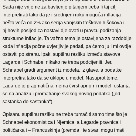
Sada nije vrijeme za bavljenje pitanjem treba li taj cilj
interpretirati tako da je i srednjem roku moguća inflacija
nešto veća od 2% ako serija vanjskih troškovnih šokova i
njihovih posljedica nastavi djelovati u pravcu podizanja
strukturne inflacije. Ta važna tema je ostavljena za razdoblje
kada inflacija počne uvjerljivije padati, pa ćemo ju i mi ovdje
ostaviti po stranu. Ipak, suptilnu razliku između stavova
Lagarde i Schnabel nikako ne treba podcijeniti. Jer,
Schnabel gradi argument iz modela, iz glave, a podatke
interpretira tako da se uklope u model. Nasuprot tome,
Lagarde je pragmatična; nema čvrst apriorni model, oslanja
se na analizu i promatranje svakog novog podatka („od
sastanka do sastanka“).
Opisanu suptilnu razliku ne treba tumačiti samo time što je
Schnabel ekonomistica i Njemica, a Lagarde pravnica i
političarka i – Francuskinja (premda i te stvari mogu imati