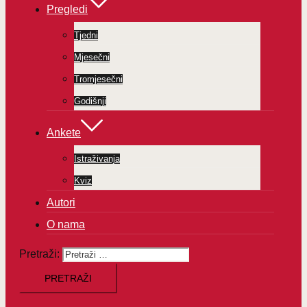
Pregledi
Tjedni
Mjesečni
Tromjesečni
Godišnji
Ankete
Istraživanja
Kviz
Autori
O nama
Pretraži: