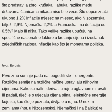
što predstavlja zbroj krušaka i jabuka: razlike među
državama članicama nikada nisu bile veće. Što uopće znači
ukupno 1,2% inflacije mjesec na mjesec, ako Nizozemska
bilježi 2,9%, Njemačka 2,2%, a Francuska ima deflaciju od
0,5%? Malo ili ništa. Tako velike razlike upućuju na
specifične nacionalne faktore u kretanju cijena i izostanak
zajedničkih razloga inflacije kao što je monetarna politika.
Izvor: Eurostat
Prvo zrno sumnje pada na, pogodili ste – energente.
Različite zemlje na različite načine upravljaju njihovim
cijenama. Kako su naftni derivati u rujnu uglavnom mirovali
ili padali, riječ je o utjecaju cijena plina i električne energije
koje su, kao što je poznato, divljale u rujnu. U nekim
zemljama (npr. u Nizozemskoj, Njemačkoj i na Baltiku) te