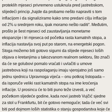
proteklih mjeseci privremeno ustuknula pred jastrebskom,
slijedeći princip „hajde da probamo nešto napraviti s tom
inflacijom i da signaliziramo kako smo predani cilju inflacije
od 2% u srednjem roku, ipak moramo nešto raditi“. Međutim,
prošlo je šest mjeseci od zaustavljanja monetarne
ekspanzije i tri mjeseca od početka rasta kamatnih stopa, a
inflacija nastavlja svoj put po starom, na energetski pogon.
Stoga možemo biti gotovo sigurni da slijede mjeseci loših
objava o kretanjima u takozvanom realnom sektoru, što znači
da će se golubovi pomalo vraćati i uvlačiti u umove
jastrebova koji na raspolaganju imaju vjerojatno još samo
jednu sjednicu Upravnoga vijeća – onu potkraj listopada –
da isporuče veliki rast kamatnih stopa na ime kroćenja
inflacije. U prosincu će to biti puno teže izvesti, a već
početkom sljedeće godine, kada novi jastreb Vujčić sjedne
za stol u Frankfurtu, bit će gotovo nemoguće; tada će već svi
biti pod dojmom loših statistika o stanju gospodarstva koje će