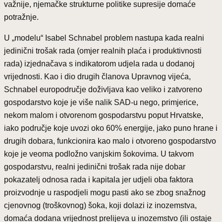
važnije, njemačke strukturne politike supresije domaće
potražnje.
U „modelu“ Isabel Schnabel problem nastupa kada realni
jedinični trošak rada (omjer realnih plaća i produktivnosti
rada) izjednačava s indikatorom udjela rada u dodanoj
vrijednosti. Kao i dio drugih članova Upravnog vijeća,
Schnabel europodručje doživljava kao veliko i zatvoreno
gospodarstvo koje je više nalik SAD-u nego, primjerice,
nekom malom i otvorenom gospodarstvu poput Hrvatske,
iako područje koje uvozi oko 60% energije, jako puno hrane i
drugih dobara, funkcionira kao malo i otvoreno gospodarstvo
koje je veoma podložno vanjskim šokovima. U takvom
gospodarstvu, realni jedinični trošak rada nije dobar
pokazatelj odnosa rada i kapitala jer udjeli oba faktora
proizvodnje u raspodjeli mogu pasti ako se zbog snažnog
cjenovnog (troškovnog) šoka, koji dolazi iz inozemstva,
domaća dodana vrijednost prelijeva u inozemstvo (ili ostaje