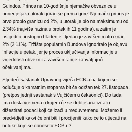
Guindos. Prinos na 10-godišnje njemačke obveznice u
ponedjeljak i utorak gurao se prema gore. Njemački prinos je
prvo probio granicu od 2%, u utorak je bio na maksimumu od
2,34% (najviša razina u proteklih 11 godina), a zatim je
uslijedilo postupno hlađenje i tjedan je završen malo iznad
2% (2,11%). Tržište popularnih Bundova ignoriralo je objavu
inflacije u petak, jer je proces uključivanja informacije u
vrijednosti obveznica završen ranije zahvaljujući
očekivanjima.
Sljedeći sastanak Upravnog vijeća ECB-a na kojem se
odlučuje o kamatnim stopama bit će održan tek 27. listopada
(pretposljednji sastanak s Vujčićem u čekaonici). Do tada
ima dosta vremena u kojem će se dublje analizirati i
dižestirati podaci koji će izaći u međuvremenu. Možemo li
predvidjeti kakvi će oni biti i procijeniti kako će to utjecati na
odluke koje se donose u ECB-u?