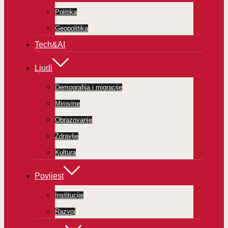
Politika
Geopolitika
Tech&AI
Ljudi
Demografija i migracije
Mirovine
Obrazovanje
Zdravlje
Kultura
Povijest
Institucije
Razvoj