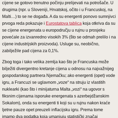
cijene se gotovo trenutno počinju prelijevati na potrošače. U
drugima (npr. u Sloveniji, Hrvatskoj, očito i u Francuskoj, na
Malti…) to se ne događa. A da su energenti ponovo sumnjivci
prvoga reda pokazuje i
Eurostatova tablica
koja otkriva da su
se cijene energenata u europodručju u rujnu u prosjeku
povećale za izvanredno visokih 3% (što se odmah prelilo i na
cijene industrijskih proizvoda). Usluge su, neobično,
zabilježile pad cijena za 0,1%.
Zbog toga i tako velika zemlja kao što je Francuska može
bilježiti divergentno kretanje cijena u odnosu na najvažnijeg
gospodarskog partnera Njemačku; ako energenti (opet) vode
igru, a Francuzi se uglavnom „voze“ na struju iz vlastitih
nuklearki (kao što i minijaturna Malta „vozi“ na ugovor s
fiksnim cijenama isporuke energenata s azerbejdžanskim
Sokalom), onda su energenti ti koji su u rujnu nakon kraće
ljetne pauze opet preuzeli inflacijsku igru. Prema tome
imamo dva podatka koja umanjuju statistički značaj