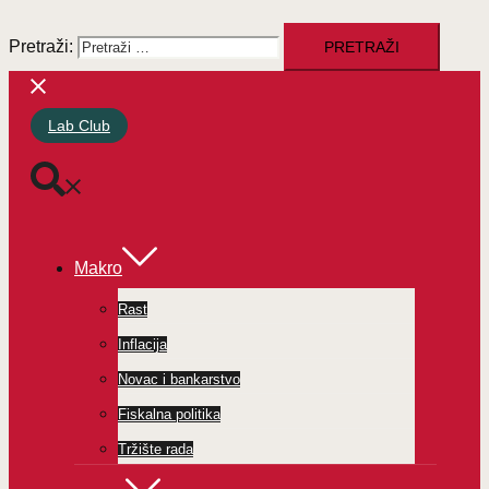
Pretraži:
Lab Club
Makro
Rast
Inflacija
Novac i bankarstvo
Fiskalna politika
Tržište rada