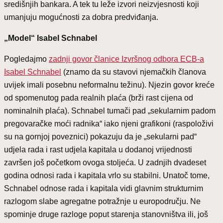
središnjih bankara. A tek tu leže izvori neizvjesnosti koji
umanjuju mogućnosti za dobra predviđanja.
„Model“ Isabel Schnabel
Pogledajmo
zadnji govor članice Izvršnog odbora ECB-a
Isabel Schnabel
(znamo da su stavovi njemačkih članova
uvijek imali posebnu neformalnu težinu). Njezin govor kreće
od spomenutog pada realnih plaća (brži rast cijena od
nominalnih plaća). Schnabel tumači pad „sekularnim padom
pregovaračke moći radnika“ iako njeni grafikoni (raspoloživi
su na gornjoj poveznici) pokazuju da je „sekularni pad“
udjela rada i rast udjela kapitala u dodanoj vrijednosti
završen još početkom ovoga stoljeća. U zadnjih dvadeset
godina odnosi rada i kapitala vrlo su stabilni. Unatoč tome,
Schnabel odnose rada i kapitala vidi glavnim strukturnim
razlogom slabe agregatne potražnje u europodručju. Ne
spominje druge razloge poput starenja stanovništva ili, još