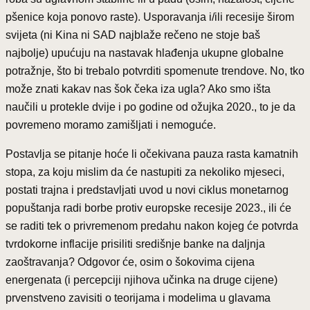
pšenice koja ponovo raste). Usporavanja i/ili recesije širom
svijeta (ni Kina ni SAD najblaže rečeno ne stoje baš
najbolje) upućuju na nastavak hlađenja ukupne globalne
potražnje, što bi trebalo potvrditi spomenute trendove. No, tko
može znati kakav nas šok čeka iza ugla? Ako smo išta
naučili u protekle dvije i po godine od ožujka 2020., to je da
povremeno moramo zamišljati i nemoguće.
Postavlja se pitanje hoće li očekivana pauza rasta kamatnih
stopa, za koju mislim da će nastupiti za nekoliko mjeseci,
postati trajna i predstavljati uvod u novi ciklus monetarnog
popuštanja radi borbe protiv europske recesije 2023., ili će
se raditi tek o privremenom predahu nakon kojeg će potvrda
tvrdokorne inflacije prisiliti središnje banke na daljnja
zaoštravanja? Odgovor će, osim o šokovima cijena
energenata (i percepciji njihova učinka na druge cijene)
prvenstveno zavisiti o teorijama i modelima u glavama