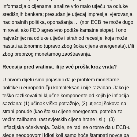
informacija o cijenama, analize vrlo malo utječu na odluke
središnjih bankara; presudan je utjecaj impresija, vjerovanja,
nacionalnih politika, oponašanja … (npr. ECB ne može dugo
mirovati ako FED agresivno podiže kamatne stope). I ono
najvažnije: na odluke utječe i strah od recesije, koja može
nastati autonomno (upravo zbog šoka cijena energenata), i/ili
zbog prebrzog monetarnog zaoštravanja.
Recesija pred vratima: ili je već prošla kroz vrata?
U prvom dijelu smo pojasnili da je problem monetarne
politike u europodručju kompleksan i nije razvidan. Jako je
teško razlikovati tri ključne komponente od kojih je inflacija
sazdana: (1) učinak viška potražnje, (2) utjecaj šokova na
strani ponude (kao što su cijene energenata, potreba za
većim zalihama, rast svjetskih cijena hrane i sl.) i (3)
inflacijska očekivanja. Dakle, ne radi se o tome da u ECB-u
sjede neodgovorni idioti koji samo hoće štampati novce pa