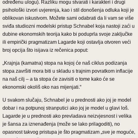
određenu ulogu). Razliku mogu stvarati i karakteri i drugi
psihološki izvori uvjerenja, kao i stil donošenja odluka koji je
oblikovan iskustvom. Možete sami odabrati da li vam se više
sviđa studiozni modelski pristup Schnabel koja nastoji zaći u
dubine ekonomskih teorija kako bi poduprla svoje zaključke
ili empirički pragmatizam Lagarde koji ostavlja otvoren veći
broj opcija što isijava iz rečenica poput:
„Krajnja (kamatna) stopa na kojoj će naš ciklus podizanja
stopa završiti mora biti u skladu s trajnim povratkom inflacije
na naš cilj – a ta stopa će zavisiti o tome kako će se
ekonomski okoliš oko nas mijenjati.“
U svakom slučaju, Schnabel je u prednosti ako joj je model
dobar i na potpunoj stranputici ako joj je model u glavi loš.
Lagarde je u prednosti ako prevladava neizvjesnost i velika
je šansa za iznenađenja (može se lako prilagoditi), no
opasnost takvog pristupa je što pragmatizam „sve je moguće,