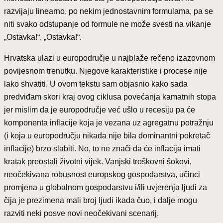
razvijaju linearno, po nekim jednostavnim formulama, pa se
niti svako odstupanje od formule ne može svesti na vikanje
„Ostavka!“, „Ostavka!“.
Hrvatska ulazi u europodručje u najblaže rečeno izazovnom
povijesnom trenutku. Njegove karakteristike i procese nije
lako shvatiti. U ovom tekstu sam objasnio kako sada
predviđam skori kraj ovog ciklusa povećanja kamatnih stopa
jer mislim da je europodručje već ušlo u recesiju pa će
komponenta inflacije koja je vezana uz agregatnu potražnju
(i koja u europodručju nikada nije bila dominantni pokretač
inflacije) brzo slabiti. No, to ne znači da će inflacija imati
kratak preostali životni vijek. Vanjski troškovni šokovi,
neočekivana robusnost europskog gospodarstva, učinci
promjena u globalnom gospodarstvu i/ili uvjerenja ljudi za
čija je prezimena mali broj ljudi ikada čuo, i dalje mogu
razviti neki posve novi neočekivani scenarij.