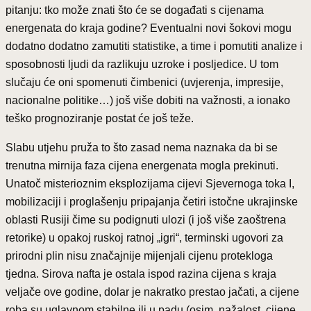
pitanju: tko može znati što će se događati s cijenama
energenata do kraja godine? Eventualni novi šokovi mogu
dodatno dodatno zamutiti statistike, a time i pomutiti analize i
sposobnosti ljudi da razlikuju uzroke i posljedice. U tom
slučaju će oni spomenuti čimbenici (uvjerenja, impresije,
nacionalne politike…) još više dobiti na važnosti, a ionako
teško prognoziranje postat će još teže.
Slabu utjehu pruža to što zasad nema naznaka da bi se
trenutna mirnija faza cijena energenata mogla prekinuti.
Unatoč misterioznim eksplozijama cijevi Sjevernoga toka I,
mobilizaciji i proglašenju pripajanja četiri istočne ukrajinske
oblasti Rusiji čime su podignuti ulozi (i još više zaoštrena
retorike) u opakoj ruskoj ratnoj „igri“, terminski ugovori za
prirodni plin nisu značajnije mijenjali cijenu protekloga
tjedna. Sirova nafta je ostala ispod razina cijena s kraja
veljače ove godine, dolar je nakratko prestao jačati, a cijene
roba su uglavnom stabilne ili u padu (osim, nažalost, cijene