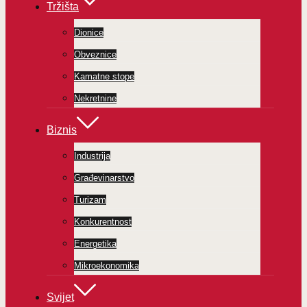
Tržišta
Dionice
Obveznice
Kamatne stope
Nekretnine
Biznis
Industrija
Građevinarstvo
Turizam
Konkurentnost
Energetika
Mikroekonomika
Svijet