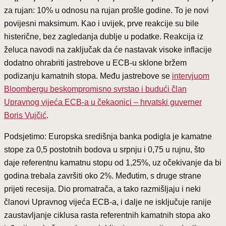
za rujan: 10% u odnosu na rujan prošle godine. To je novi
povijesni maksimum. Kao i uvijek, prve reakcije su bile
histerične, bez zagledanja dublje u podatke. Reakcija iz
želuca navodi na zaključak da će nastavak visoke inflacije
dodatno ohrabriti jastrebove u ECB-u sklone bržem
podizanju kamatnih stopa. Među jastrebove se
intervjuom
Bloombergu beskompromisno svrstao i budući član
Upravnog vijeća ECB-a u čekaonici – hrvatski guverner
Boris Vujčić
.
Podsjetimo: Europska središnja banka podigla je kamatne
stope za 0,5 postotnih bodova u srpnju i 0,75 u rujnu, što
daje referentnu kamatnu stopu od 1,25%, uz očekivanje da bi
godina trebala završiti oko 2%. Međutim, s druge strane
prijeti recesija. Dio promatrača, a tako razmišljaju i neki
članovi Upravnog vijeća ECB-a, i dalje ne isključuje ranije
zaustavljanje ciklusa rasta referentnih kamatnih stopa ako