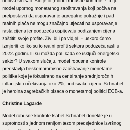
dobiva smisao. Što je to „model robusne kontrole“? To je
model upornog monetarnog zaoštravanja koji počiva na
pretpostavci da usporavanje agregatne potražnje i pad
realnih plaća ne mogu značajno utjecati na usporavanje
rasta cijena jer poduzeća uspijevaju podizanjem cijena
zaštititi svoje profite. Živi bili pa vidjeli – uskoro ćemo
izmjeriti koliko su to realni profiti sektora poduzeća rasli u
2022. godini. Ili su možda pali kada se isključi energetski
sektor? U svakom slučaju, model robusne kontrole
predstavlja beskompromisno zaoštravanje monetarne
politike koje je fokusirano na centriranje srednjoročnih
inflacijskih očekivanja oko 2%, pod svaku cijenu. Schnabel
je heroina zagrebačkih pisaca o monetarnoj politici ECB-a.
Christine Lagarde
Model robusne kontrole Isabel Schnabel donekle je u
suprotnosti s jednom ranijom tezom predsjednice Izvršnog