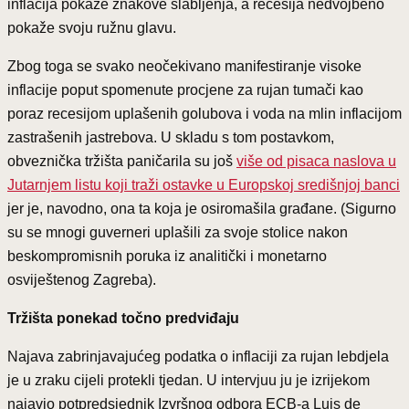
inflacija pokaže znakove slabljenja, a recesija nedvojbeno
pokaže svoju ružnu glavu.
Zbog toga se svako neočekivano manifestiranje visoke
inflacije poput spomenute procjene za rujan tumači kao
poraz recesijom uplašenih golubova i voda na mlin inflacijom
zastrašenih jastrebova. U skladu s tom postavkom,
obveznička tržišta paničarila su još
više od pisaca naslova u
Jutarnjem listu koji traži ostavke u Europskoj središnjoj banci
jer je, navodno, ona ta koja je osiromašila građane. (Sigurno
su se mnogi guverneri uplašili za svoje stolice nakon
beskompromisnih poruka iz analitički i monetarno
osviještenog Zagreba).
Tržišta ponekad točno predviđaju
Najava zabrinjavajućeg podatka o inflaciji za rujan lebdjela
je u zraku cijeli protekli tjedan. U intervjuu ju je izrijekom
najavio potpredsjednik Izvršnog odbora ECB-a Luis de