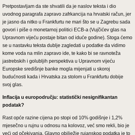
Pretpostavljam da ste shvatili da je naslov teksta i dio
uvodnog paragrafa zapravo zafrkancija na hrvatski račun, jer
je jasno da nitko u Frankfurtu ne mari što se u Zagrebu sada
govori i piše o monetarnoj politici ECB-a (Vujčićev glas na
Upravnom vijeću postaje bitan od iduće godine). Stoga ćemo
se u nastavku teksta dublje zagledati u podatke da vidimo
kome voda na mlin zapravo ide, te kako bi se ravnoteža
jastrebskih i golubljih perspektiva u Upravnom vijeću
Europske središnje banke mogla mijenjati u skoroj
budućnosti kada i Hrvatska za stolom u Frankfurtu dobije
svoj glas.
Inflacija u europodručju: statistički nesignifikantan
podatak?
Rast opće razine cijena po stopi od 10% godišnje i 1,2%
mjesečno u rujnu u odnosu na kolovoz, već smo rekli, bio je
veći od očekivanja. Glavno obilježje rujanskog podatka je to