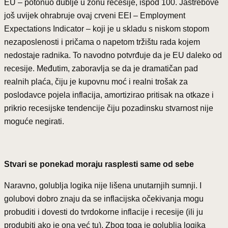
EU – potonuo dublje u zonu recesije, ispod 100. Jastrebove
još uvijek ohrabruje ovaj crveni EEI – Employment
Expectations Indicator – koji je u skladu s niskom stopom
nezaposlenosti i pričama o napetom tržištu rada kojem
nedostaje radnika. To navodno potvrđuje da je EU daleko od
recesije. Međutim, zaboravlja se da je dramatičan pad
realnih plaća, čiju je kupovnu moć i realni trošak za
poslodavce pojela inflacija, amortizirao pritisak na otkaze i
prikrio recesijske tendencije čiju pozadinsku stvarnost nije
moguće negirati.
Stvari se ponekad moraju rasplesti same od sebe
Naravno, golublja logika nije lišena unutarnjih sumnji. I
golubovi dobro znaju da se inflacijska očekivanja mogu
probuditi i dovesti do tvrdokorne inflacije i recesije (ili ju
produbiti ako je ona već tu). Zbog toga je golublja logika