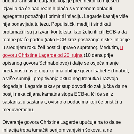
odbora Christine Lagarde koja je pred nekoliko mjeseci
izjavila da će pad realnih plaća s vremenom ohladiti
agregatnu potražnju i primiriti inflaciju. Lagarde kasnije više
nije ponavljala tu tezu. Populistički mediji i sindikati
protumačili su ju izvan konteksta, kao želju ili cilj ECB-a da
realne plaće padnu (iako ECB kroz postizanje niske inflacije
u srednjem roku želi postići upravo suprotno). Međutim,
u
govoru Christine Lagarde od 20. rujna
(10 dana prije
opisanog govora Schnabelove) i dalje se osjeća manje
predanosti i uvjerenja kojima obiluje govor Isabel Schnabel,
a više sumnji i propitivanja aktualnog trenutka i razvoja
događaja. Lagarde takav pristup dovodi do zaključka da ne
postji neka ciljana kamatna stopa ECB-a. Ići će se iz
sastanka u sastanak, ovisno o podacima koji će pristići u
međuvremenu.
Otvaranje govora Christine Lagarde upućuje na to da se
inflacija treba tumačiti serijom vanjskih šokova, a ne