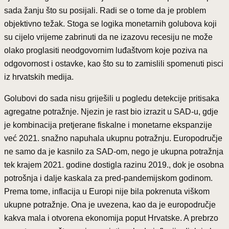
sada žanju što su posijali. Radi se o tome da je problem
objektivno težak. Stoga se logika monetarnih golubova koji
su cijelo vrijeme zabrinuti da ne izazovu recesiju ne može
olako proglasiti neodgovornim luđaštvom koje poziva na
odgovornost i ostavke, kao što su to zamislili spomenuti pisci
iz hrvatskih medija.
Golubovi do sada nisu griješili u pogledu detekcije pritisaka
agregatne potražnje. Njezin je rast bio izrazit u SAD-u, gdje
je kombinacija pretjerane fiskalne i monetarne ekspanzije
već 2021. snažno napuhala ukupnu potražnju. Europodručje
ne samo da je kasnilo za SAD-om, nego je ukupna potražnja
tek krajem 2021. godine dostigla razinu 2019., dok je osobna
potrošnja i dalje kaskala za pred-pandemijskom godinom.
Prema tome, inflacija u Europi nije bila pokrenuta viškom
ukupne potražnje. Ona je uvezena, kao da je europodručje
kakva mala i otvorena ekonomija poput Hrvatske. A prebrzo