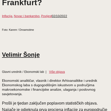
Frankfurt?
Inflacija
,
Novac i bankarstvo
,
Povijest
02/10/2022
Foto: Karenr / Dreamstime
Velimir Šonje
Glavni urednik
/
Ekonomski lab
|
Više objava
Ekonomski analitičar, vlasnik i direktor Arhivanalitike i urednik
Ekonomskog laba s dugogodišnjim iskustvom u područjima
makroekonomske i financijske analize, ulaganja i poslovnog
savjetovanja.
Prošli je tjedan zaključen poplavom statističkih objava.
Najjače je odjeknula prva procjena inflacije za europodručje