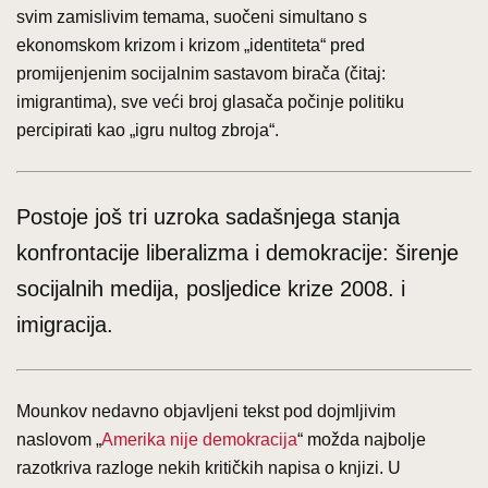
svim zamislivim temama, suočeni simultano s
ekonomskom krizom i krizom „identiteta“ pred
promijenjenim socijalnim sastavom birača (čitaj:
imigrantima), sve veći broj glasača počinje politiku
percipirati kao „igru nultog zbroja“.
Postoje još tri uzroka sadašnjega stanja
konfrontacije liberalizma i demokracije: širenje
socijalnih medija, posljedice krize 2008. i
imigracija.
Mounkov nedavno objavljeni tekst pod dojmljivim
naslovom „
Amerika nije demokracija
“ možda najbolje
razotkriva razloge nekih kritičkih napisa o knjizi. U