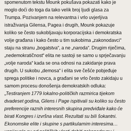
spomenutom tekstu Mounk pokušava pokazati kako je
moglo doći do toga da tako velik broj ljudi glasa za
Trumpa. Pozivanjem na relevantna i vrlo uvjerljiva
istraživanja Gilensa, Pagea i drugih, Mounk pokazuje
koliko se često sukobljavaju korporacijska i demokratska
volje građana i kako često u tim sukobima „zakonodavci“
staju na stranu „bogatstva“, a ne „naroda“. Drugim riječima,
„nedemokratičnost“ elita ne sastoji se samo u sprječavanju
„volje naroda“ kada se ona odnosi na zakidanje prava
drugih. U sukobu „demosa“ i elita sve češće pobjeđuje
sprega politike i novca, a građani se vrlo često zakidaju u
samom procesu donošenja demokratskih odluka:
„
Testiranjem 1779 lokalno-političkih razmirica tijekom
dvadeset godina, Gilens i Page ispitivali su koliko su često
preferencije raznih interesnih skupina predviđale kako će
birati Kongres i izvršna vlast. Rezultati su bili šokantni.
Ekonomske elite i skupine s partikularnim interesima…