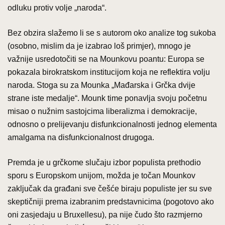
odluku protiv volje „naroda“.
Bez obzira slažemo li se s autorom oko analize tog sukoba
(osobno, mislim da je izabrao loš primjer), mnogo je
važnije usredotočiti se na Mounkovu poantu: Europa se
pokazala birokratskom institucijom koja ne reflektira volju
naroda. Stoga su za Mounka „Mađarska i Grčka dvije
strane iste medalje“. Mounk time ponavlja svoju početnu
misao o nužnim sastojcima liberalizma i demokracije,
odnosno o prelijevanju disfunkcionalnosti jednog elementa
amalgama na disfunkcionalnost drugoga.
Premda je u grčkome slučaju izbor populista prethodio
sporu s Europskom unijom, možda je točan Mounkov
zaključak da građani sve češće biraju populiste jer su sve
skeptičniji prema izabranim predstavnicima (pogotovo ako
oni zasjedaju u Bruxellesu), pa nije čudo što razmjerno