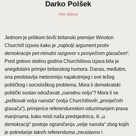
Darko Polšek
Više objava
Jednom je prilikom bivši britanski premijer Winston
Churchill izjavio kako je „
najbolji argument protiv
demokracije pet-minutni razgovor s prosječnim glasačem
“.
Pred gotovo stotinu godina Churchillova izjava bila je
anegdotalni primjer britanskog humora. Danas, međutim,
ona predstavlja metonimiju najakutnijeg i sve težeg
političkog i sociološkog problema. Mora li demokratski
politički sustav odražavati „narodnu volju“? Mora li se
„poštovati volja naroda“ (volja Churchillovih „prosječnih
glasača“), primjerice referendumskim oduzimanjem prava
manjinama, kako misli naša predsjednica, ili „u
demokraciji“ postoje ograničenja „volje naroda“ zbog kojih
je pokretanje takvih referenduma „neustavno i