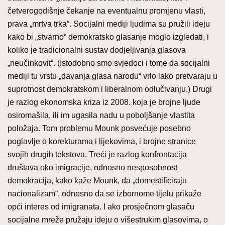
četverogodišnje čekanje na eventualnu promjenu vlasti,
prava „mrtva trka“. Socijalni mediji ljudima su pružili ideju
kako bi „stvarno“ demokratsko glasanje moglo izgledati, i
koliko je tradicionalni sustav dodjeljivanja glasova
„neučinkovit“. (Istodobno smo svjedoci i tome da socijalni
mediji tu vrstu „davanja glasa narodu“ vrlo lako pretvaraju u
suprotnost demokratskom i liberalnom odlučivanju.) Drugi
je razlog ekonomska kriza iz 2008. koja je brojne ljude
osiromašila, ili im ugasila nadu u poboljšanje vlastita
položaja. Tom problemu Mounk posvećuje posebno
poglavlje o korekturama i lijekovima, i brojne stranice
svojih drugih tekstova. Treći je razlog konfrontacija
društava oko imigracije, odnosno nesposobnost
demokracija, kako kaže Mounk, da „domestificiraju
nacionalizam“, odnosno da se izbornome tijelu prikaže
opći interes od imigranata. I ako prosječnom glasaču
socijalne mreže pružaju ideju o višestrukim glasovima, o