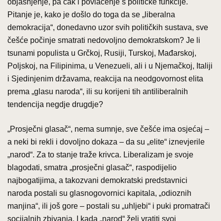
objašnjenje, pa čak i povlačenje s političke funkcije.
Pitanje je, kako je došlo do toga da se „liberalna
demokracija“, donedavno uzor svih političkih sustava, sve
češće počinje smatrati nedovoljno demokratskom? Je li
tsunami populista u Grčkoj, Rusiji, Turskoj, Mađarskoj,
Poljskoj, na Filipinima, u Venezueli, ali i u Njemačkoj, Italiji
i Sjedinjenim državama, reakcija na neodgovornost elita
prema „glasu naroda“, ili su korijeni tih antiliberalnih
tendencija negdje drugdje?
„Prosječni glasač“, nema sumnje, sve češće ima osjećaj –
a neki bi rekli i dovoljno dokaza – da su „elite“ iznevjerile
„narod“. Za to stanje traže krivca. Liberalizam je svoje
blagodati, smatra „prosječni glasač“, raspodijelio
najbogatijima, a takozvani demokratski predstavnici
naroda postali su glasnogovornici kapitala, „odioznih
manjina“, ili još gore – postali su „uhljebi“ i puki promatrači
socijalnih zbivanja. I kada „narod“ želi vratiti svoj