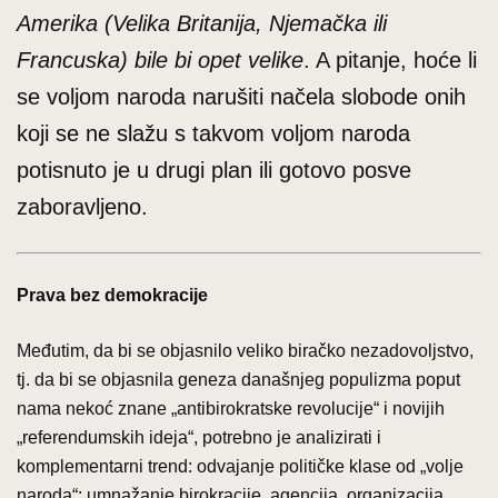
Amerika (Velika Britanija, Njemačka ili
Francuska) bile bi opet velike
. A pitanje, hoće li
se voljom naroda narušiti načela slobode onih
koji se ne slažu s takvom voljom naroda
potisnuto je u drugi plan ili gotovo posve
zaboravljeno.
Prava bez demokracije
Međutim, da bi se objasnilo veliko biračko nezadovoljstvo,
tj. da bi se objasnila geneza današnjeg populizma poput
nama nekoć znane „antibirokratske revolucije“ i novijih
„referendumskih ideja“, potrebno je analizirati i
komplementarni trend: odvajanje političke klase od „volje
naroda“; umnažanje birokracije, agencija, organizacija,