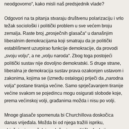
neodgovorno“, kako misli naš predsjednik vlade?
Odgovori na ta pitanja stvaraju društvenu polarizaciju i vrlo
težak sociološki i politički problem u sve većem broju
zemalja. Raste broj „prosječnih glasača“ u današnjim
liberalnim demokracijama koji smatraju da je politički
establišment uzurpirao funkcije demokracije, da provodi
„svoju volju“, a ne „volju naroda“. Zbog toga postojeći
politički sustav nije dovoljno demokratski. S druge strane,
liberalna je demokracija sustav prava ozakonjen ustavom i
zakonima, kojima se (između ostaloga) priječi da „narodna
volja“ postane tiranija većine. Samo sprječavanjem tiranije
većine svakom se pojedincu mogu osigurati slobode koje,
prema većinskoj volji, građanima možda i nisu po volji.
Mnoge glasače spomenuta bi Churchillova doskočica
danas vrijeđala. Možda bi od njega tražili ispriku,