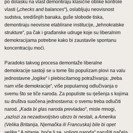
po dolasku na vlast demontiraju klasične oblike kontrole
vlasti („
checks and balances
“), oslabljuju neovisnost
sudstva, središnjih banaka, guše slobode tiska,
demontiraju neovisne etablirane institucije, „tehnokratske
strukture“, pa čak i građanske udruge koje su liberalnim
demokracijama potrebne kako bi zaustavile spontanu
koncentraciju moći.
Paradoks takvog procesa demontaže liberalne
demokracije sastoji se u tome što populizam plovi na valu
jednostavne „logike“ i plebiscitarnog potraživanja: „treba
nam više demokracije“, više popularnog odlučivanja o
svemu što se tiče naroda. Za populiste su rješenja s kojima
su društva suočena jednostavna: o svemu treba odlučiti
narod. „
Kada bi glas naroda prevladao
“, misle mnogi,
„
razlozi za nezadovoljstvo ubrzo bi nestali, a Amerika
(Velika Britanija, Njemačka ili Francuska) bile bi opet
velike
.“ A pitanje, hoće li se „voljom naroda“ narušiti načela