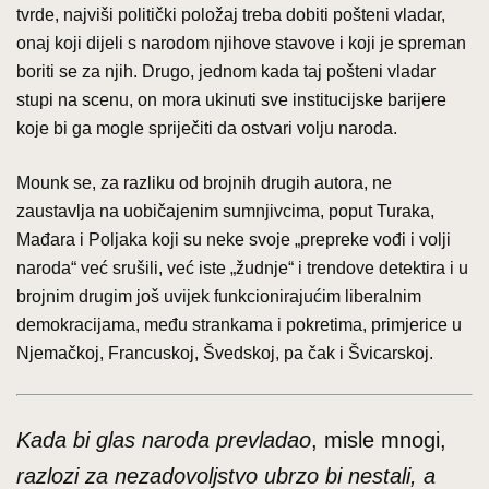
tvrde, najviši politički položaj treba dobiti pošteni vladar,
onaj koji dijeli s narodom njihove stavove i koji je spreman
boriti se za njih. Drugo, jednom kada taj pošteni vladar
stupi na scenu, on mora ukinuti sve institucijske barijere
koje bi ga mogle spriječiti da ostvari volju naroda.
Mounk se, za razliku od brojnih drugih autora, ne
zaustavlja na uobičajenim sumnjivcima, poput Turaka,
Mađara i Poljaka koji su neke svoje „prepreke vođi i volji
naroda“ već srušili, već iste „žudnje“ i trendove detektira i u
brojnim drugim još uvijek funkcionirajućim liberalnim
demokracijama, među strankama i pokretima, primjerice u
Njemačkoj, Francuskoj, Švedskoj, pa čak i Švicarskoj.
Kada bi glas naroda prevladao
, misle mnogi,
razlozi za nezadovoljstvo ubrzo bi nestali, a