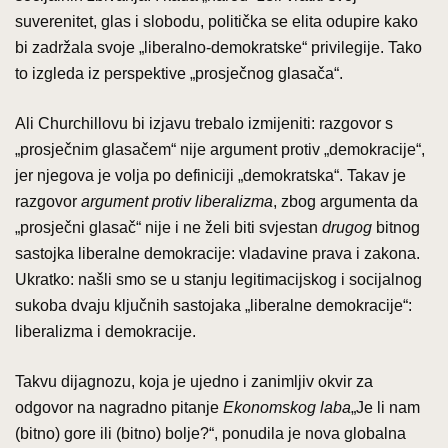
suverenitet, glas i slobodu, politička se elita odupire kako
bi zadržala svoje „liberalno-demokratske“ privilegije. Tako
to izgleda iz perspektive „prosječnog glasača“.
Ali Churchillovu bi izjavu trebalo izmijeniti: razgovor s
„prosječnim glasačem“ nije argument protiv „demokracije“,
jer njegova je volja po definiciji „demokratska“. Takav je
razgovor
argument protiv liberalizma
, zbog argumenta da
„prosječni glasač“ nije i ne želi biti svjestan
drugog
bitnog
sastojka liberalne demokracije: vladavine prava i zakona.
Ukratko: našli smo se u stanju legitimacijskog i socijalnog
sukoba dvaju ključnih sastojaka „liberalne demokracije“:
liberalizma i demokracije.
Takvu dijagnozu, koja je ujedno i zanimljiv okvir za
odgovor na nagradno pitanje
Ekonomskog laba
„Je li nam
(bitno) gore ili (bitno) bolje?“, ponudila je nova globalna