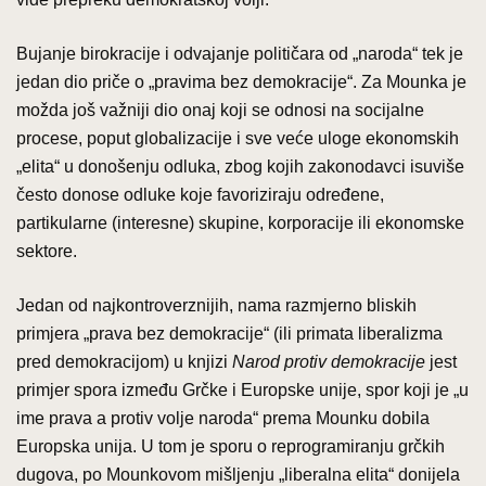
Bujanje birokracije i odvajanje političara od „naroda“ tek je
jedan dio priče o „pravima bez demokracije“. Za Mounka je
možda još važniji dio onaj koji se odnosi na socijalne
procese, poput globalizacije i sve veće uloge ekonomskih
„elita“ u donošenju odluka, zbog kojih zakonodavci isuviše
često donose odluke koje favoriziraju određene,
partikularne (interesne) skupine, korporacije ili ekonomske
sektore.
Jedan od najkontroverznijih, nama razmjerno bliskih
primjera „prava bez demokracije“ (ili primata liberalizma
pred demokracijom) u knjizi
Narod protiv demokracije
jest
primjer spora između Grčke i Europske unije, spor koji je „u
ime prava a protiv volje naroda“ prema Mounku dobila
Europska unija. U tom je sporu o reprogramiranju grčkih
dugova, po Mounkovom mišljenju „liberalna elita“ donijela