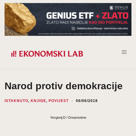
Prijeđi
na
sadržaj
Narod protiv demokracije
ISTAKNUTO
,
KNJIGE
,
POVIJEST
06/06/2018
Yevgenij.D / Dreamstime