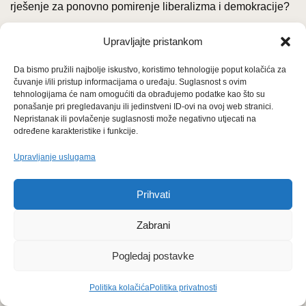
rješenje za ponovno pomirenje liberalizma i demokracije?
O tome možemo reći sljedeće. Prvo: nije posve jasno bi li
Upravljajte pristankom
donošenje ekonomskih odluka u skladu s „voljom naroda“
Da bismo pružili najbolje iskustvo, koristimo tehnologije poput kolačića za
zajamčilo ekonomski uspjeh (ipak je upravo ekonomski
čuvanje i/ili pristup informacijama o uređaju. Suglasnost s ovim
uspjeh ljepilo liberalizma i demokracije u „liberalnoj
tehnologijama će nam omogućiti da obrađujemo podatke kao što su
ponašanje pri pregledavanju ili jedinstveni ID-ovi na ovoj web stranici.
demokraciji“). Spomenuli smo knjigu Bryana Caplana koji
Nepristanak ili povlačenje suglasnosti može negativno utjecati na
je uvjerljivo dokazivao upravo suprotno. Postoje brojni
određene karakteristike i funkcije.
primjeri kojima bismo uvjerljivo mogli dokazivati kako su
Upravljanje uslugama
upravo neracionalne odluke političkih elita u skladu s
„voljom naroda“ bile generator nedovoljnog rasta. Stoga
Prihvati
bismo mogli reći da u tom problemskom krugu krivac nije
bio „liberalizam bez demokracije“, već je
upravo
Zabrani
spomenuta populistička
kombinacija bila „generator krize“
liberalizma i demokracije. Hrvatska je dobar primjer za
Pogledaj postavke
takvu „koaliciju“ interesa.
Politika kolačića
Politika privatnosti
Drugo: ako se glavni problem s populizmom danas sastoji