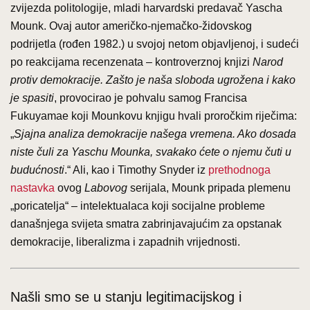
zvijezda politologije, mladi harvardski predavač Yascha
Mounk. Ovaj autor američko-njemačko-židovskog
podrijetla (rođen 1982.) u svojoj netom objavljenoj, i sudeći
po reakcijama recenzenata – kontroverznoj knjizi
Narod
protiv demokracije. Zašto je naša sloboda ugrožena i kako
je spasiti
, provocirao je pohvalu samog Francisa
Fukuyamae koji Mounkovu knjigu hvali proročkim riječima:
„
Sjajna analiza demokracije našega vremena. Ako dosada
niste čuli za Yaschu Mounka, svakako ćete o njemu čuti u
budućnosti
.“ Ali, kao i Timothy Snyder iz
prethodnoga
nastavka
ovog
Labovog
serijala, Mounk pripada plemenu
„poricatelja“ – intelektualaca koji socijalne probleme
današnjega svijeta smatra zabrinjavajućim za opstanak
demokracije, liberalizma i zapadnih vrijednosti.
Našli smo se u stanju legitimacijskog i