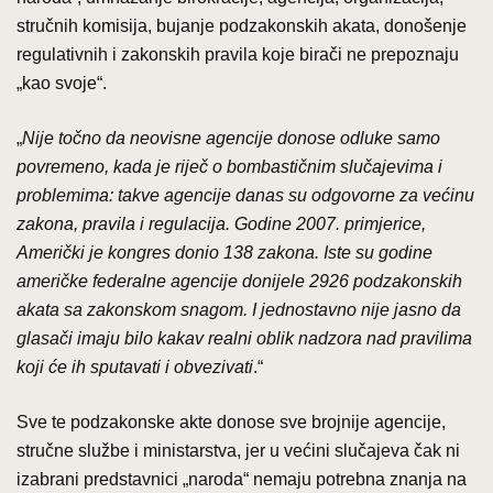
stručnih komisija, bujanje podzakonskih akata, donošenje
regulativnih i zakonskih pravila koje birači ne prepoznaju
„kao svoje“.
„
Nije točno da neovisne agencije donose odluke samo
povremeno, kada je riječ o bombastičnim slučajevima i
problemima: takve agencije danas su odgovorne za većinu
zakona, pravila i regulacija. Godine 2007. primjerice,
Američki je kongres donio 138 zakona. Iste su godine
američke federalne agencije donijele 2926 podzakonskih
akata sa zakonskom snagom. I jednostavno nije jasno da
glasači imaju bilo kakav realni oblik nadzora nad pravilima
koji će ih sputavati i obvezivati
.“
Sve te podzakonske akte donose sve brojnije agencije,
stručne službe i ministarstva, jer u većini slučajeva čak ni
izabrani predstavnici „naroda“ nemaju potrebna znanja na