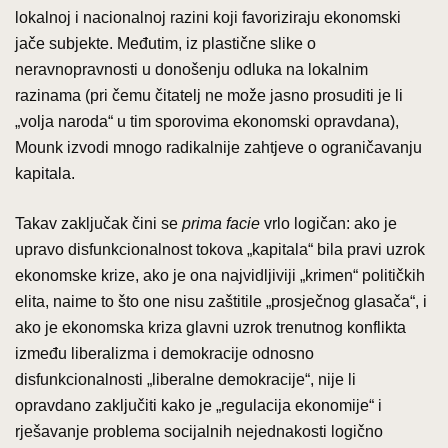
lokalnoj i nacionalnoj razini koji favoriziraju ekonomski
jače subjekte. Međutim, iz plastične slike o
neravnopravnosti u donošenju odluka na lokalnim
razinama (pri čemu čitatelj ne može jasno prosuditi je li
„volja naroda“ u tim sporovima ekonomski opravdana),
Mounk izvodi mnogo radikalnije zahtjeve o ograničavanju
kapitala.
Takav zaključak čini se
prima facie
vrlo logičan: ako je
upravo disfunkcionalnost tokova „kapitala“ bila pravi uzrok
ekonomske krize, ako je ona najvidljiviji „krimen“ političkih
elita, naime to što one nisu zaštitile „prosječnog glasača“, i
ako je ekonomska kriza glavni uzrok trenutnog konflikta
između liberalizma i demokracije odnosno
disfunkcionalnosti „liberalne demokracije“, nije li
opravdano zaključiti kako je „regulacija ekonomije“ i
rješavanje problema socijalnih nejednakosti logično