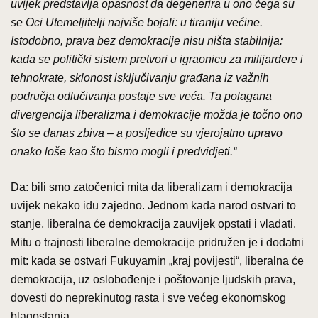
uvijek predstavlja opasnost da degenerira u ono čega su
se Oci Utemeljitelji najviše bojali: u tiraniju većine.
Istodobno, prava bez demokracije nisu ništa stabilnija:
kada se politički sistem pretvori u igraonicu za milijardere i
tehnokrate, sklonost isključivanju građana iz važnih
područja odlučivanja postaje sve veća. Ta polagana
divergencija liberalizma i demokracije možda je točno ono
što se danas zbiva – a posljedice su vjerojatno upravo
onako loše kao što bismo mogli i predvidjeti.“
Da: bili smo zatočenici mita da liberalizam i demokracija
uvijek nekako idu zajedno. Jednom kada narod ostvari to
stanje, liberalna će demokracija zauvijek opstati i vladati.
Mitu o trajnosti liberalne demokracije pridružen je i dodatni
mit: kada se ostvari Fukuyamin „kraj povijesti“, liberalna će
demokracija, uz oslobođenje i poštovanje ljudskih prava,
dovesti do neprekinutog rasta i sve većeg ekonomskog
blagostanja.