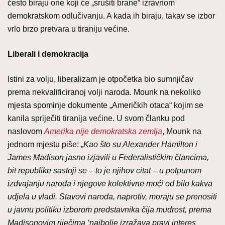
često biraju one koji će „srušiti brane“ izravnom
demokratskom odlučivanju. A kada ih biraju, takav se izbor
vrlo brzo pretvara u tiraniju većine.
Liberali i demokracija
Istini za volju, liberalizam je otpočetka bio sumnjičav
prema nekvalificiranoj volji naroda. Mounk na nekoliko
mjesta spominje dokumente „Američkih otaca“ kojim se
kanila spriječiti tiranija većine. U svom članku pod
naslovom
Amerika nije demokratska zemlja
, Mounk na
jednom mjestu piše: „
Kao što su Alexander Hamilton i
James Madison jasno izjavili u Federalističkim člancima,
bit republike sastoji se – to je njihov citat – u potpunom
izdvajanju naroda i njegove kolektivne moći od bilo kakva
udjela u vladi. Stavovi naroda, naprotiv, moraju se prenositi
u javnu politiku izborom predstavnika čija mudrost, prema
Madisonovim riječima ‘najbolje izražava pravi interes