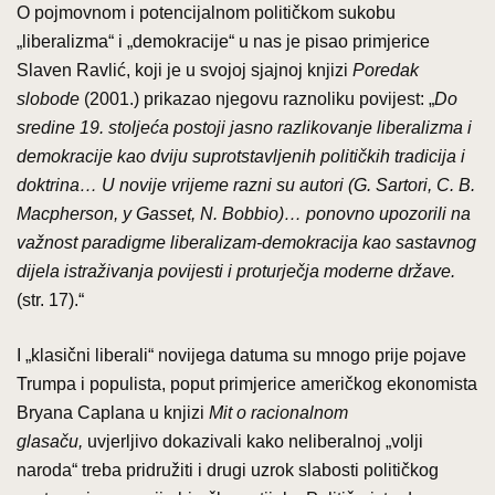
O pojmovnom i potencijalnom političkom sukobu
„liberalizma“ i „demokracije“ u nas je pisao primjerice
Slaven Ravlić, koji je u svojoj sjajnoj knjizi
Poredak
slobode
(2001.) prikazao njegovu raznoliku povijest: „
Do
sredine 19. stoljeća postoji jasno razlikovanje liberalizma i
demokracije kao dviju suprotstavljenih političkih tradicija i
doktrina… U novije vrijeme razni su autori (G. Sartori, C. B.
Macpherson, y Gasset, N. Bobbio)… ponovno upozorili na
važnost paradigme liberalizam-demokracija kao sastavnog
dijela istraživanja povijesti i proturječja moderne države.
(str. 17).“
I „klasični liberali“ novijega datuma su mnogo prije pojave
Trumpa i populista, poput primjerice američkog ekonomista
Bryana Caplana u knjizi
Mit o racionalnom
glasaču,
uvjerljivo dokazivali kako neliberalnoj „volji
naroda“ treba pridružiti i drugi uzrok slabosti političkog