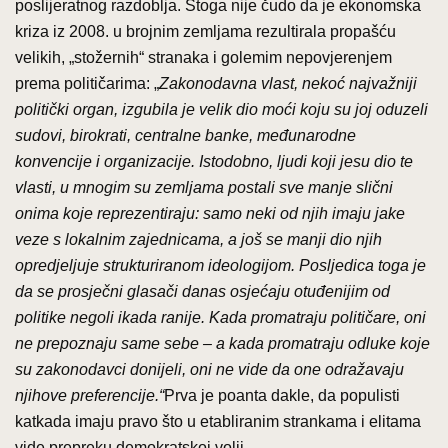
poslijeratnog razdoblja. Stoga nije čudo da je ekonomska
kriza iz 2008. u brojnim zemljama rezultirala propašću
velikih, „stožernih“ stranaka i golemim nepovjerenjem
prema političarima: „
Zakonodavna vlast, nekoć najvažniji
politički organ, izgubila je velik dio moći koju su joj oduzeli
sudovi, birokrati, centralne banke, međunarodne
konvencije i organizacije. Istodobno, ljudi koji jesu dio te
vlasti, u mnogim su zemljama postali sve manje slični
onima koje reprezentiraju: samo neki od njih imaju jake
veze s lokalnim zajednicama, a još se manji dio njih
opredjeljuje strukturiranom ideologijom. Posljedica toga je
da se prosječni glasači danas osjećaju otuđenijim od
politike negoli ikada ranije. Kada promatraju političare, oni
ne prepoznaju same sebe – a kada promatraju odluke koje
su zakonodavci donijeli, oni ne vide da one odražavaju
njihove preferencije.“
Prva je poanta dakle, da populisti
katkada imaju pravo što u etabliranim strankama i elitama
vide prepreku demokratskoj volji.