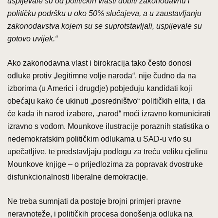
uspijevale su od političkih vlasti dobiti zakonodavnu i
političku podršku u oko 50% slučajeva, a u zaustavljanju
zakonodavstva kojem su se suprotstavljali, uspijevale su
gotovo uvijek.“
Ako zakonodavna vlast i birokracija tako često donosi
odluke protiv „legitimne volje naroda“, nije čudno da na
izborima (u Americi i drugdje) pobjeđuju kandidati koji
obećaju kako će ukinuti „posredništvo“ političkih elita, i da
će kada ih narod izabere, „narod“ moći izravno komunicirati
izravno s vođom. Mounkove ilustracije poraznih statistika o
nedemokratskim političkim odlukama u SAD-u vrlo su
upečatljive, te predstavljaju podlogu za treću veliku cjelinu
Mounkove knjige – o prijedlozima za popravak dvostruke
disfunkcionalnosti liberalne demokracije.
Ne treba sumnjati da postoje brojni primjeri pravne
neravnoteže, i političkih procesa donošenja odluka na