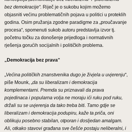
bez demokracije“.
Riječ je o sukobu kojim možemo
objasniti većinu problematičnih pojava u politici u proteklih
godina. Osim pružanja zgodne paradigme za „proučavanje
procesa“, spomenuti sukob autoru predstavlja izvor tj.
početnu točku za donošenje prijedloga i normativnih
rješenja gorućih socijalnih i političkih problema.
„Demokracija bez prava“
„
Većina političkih znanstvenika dugo je živjela u uvjerenju
“,
piše Mounk, „
da su liberalizam i demokracija
komplementarni. Premda su priznavali da prava
pojedinaca i popularna volja ne moraju ići ruku pod ruku,
držali su se uvjerenja da tako treba biti. Tamo gdje se
liberalizam i demokracija podupiru, kaže ta priča, oni
oblikuju posebno stabilan, otporan i dosljedan amalgam.
Ali, otkako stavovi građana sve češće postaju neliberalni, i