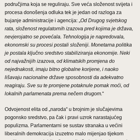
područjima koja se reguliraju. Sve veća složenost svijeta i
procesa donošenja odluka tek je jedan od razloga za
bujanje administracije i agencija: „
Od Drugog svjetskog
rata, složenost regulatornih izazova pred kojima je država,
nevjerojatno se povećala. Tehnologija je napredovala,
ekonomski su procesi postali složeniji. Monetarna politika
je postala ključno sredstvo stabiliziranja ekonomije. Neki
od najvažnijih izazova, od klimatskih promjena do
nejednakosti, imaju bitno globalne korijene, i naoko
lišavaju nacionalne države sposobnosti da adekvatno
reagiraju. Sve su te promjene potaknule pomak moći, od
lokalnih parlamenata prema nečem drugom.
“
Odvojenost elita od „naroda“ u brojnim je slučajevima
pogonsko sredstvo, pa čak i pravi uzrok narastajućeg
populizma. Parlamentarni se sustav stranaka u većini
liberalnih demokracija izuzetno malo mijenjao tijekom