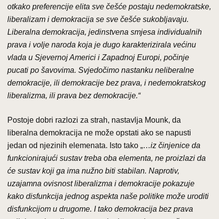
otkako preferencije elita sve češće postaju nedemokratske,
liberalizam i demokracija se sve češće sukobljavaju.
Liberalna demokracija, jedinstvena smjesa individualnih
prava i volje naroda koja je dugo karakterizirala većinu
vlada u Sjevernoj Americi i Zapadnoj Europi, počinje
pucati po šavovima. Svjedočimo nastanku neliberalne
demokracije, ili demokracije bez prava, i nedemokratskog
liberalizma, ili prava bez demokracije.“
Postoje dobri razlozi za strah, nastavlja Mounk, da
liberalna demokracija ne može opstati ako se napusti
jedan od njezinih elemenata. Isto tako „…
iz činjenice da
funkcionirajući sustav treba oba elementa, ne proizlazi da
će sustav koji ga ima nužno biti stabilan. Naprotiv,
uzajamna ovisnost liberalizma i demokracije pokazuje
kako disfunkcija jednog aspekta naše politike može uroditi
disfunkcijom u drugome. I tako demokracija bez prava