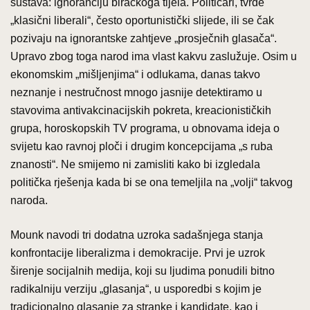
sustava: ignoranciju biračkoga tijela. Političari, tvrde
„klasični liberali“, često oportunistički slijede, ili se čak
pozivaju na ignorantske zahtjeve „prosječnih glasača“.
Upravo zbog toga narod ima vlast kakvu zaslužuje. Osim u
ekonomskim „mišljenjima“ i odlukama, danas takvo
neznanje i nestručnost mnogo jasnije detektiramo u
stavovima antivakcinacijskih pokreta, kreacionističkih
grupa, horoskopskih TV programa, u obnovama ideja o
svijetu kao ravnoj ploči i drugim koncepcijama „s ruba
znanosti“. Ne smijemo ni zamisliti kako bi izgledala
politička rješenja kada bi se ona temeljila na „volji“ takvog
naroda.
Mounk navodi tri dodatna uzroka sadašnjega stanja
konfrontacije liberalizma i demokracije. Prvi je uzrok
širenje socijalnih medija, koji su ljudima ponudili bitno
radikalniju verziju „glasanja“, u usporedbi s kojim je
tradicionalno glasanje za stranke i kandidate, kao i