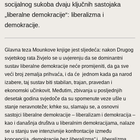
socijalnog sukoba dvaju ključnih sastojaka
„liberalne demokracije“: liberalizma i
demokracije.
Glavna teza Mounkove knjige jest sljedeća: nakon Drugog
svjetskog rata živjelo se u uvjerenju da se dominantni
sustav liberalne demokracije neće promijeniti, da ga sve
veći broj zemalja prihvaća, i da će jednom kada ga narod
izabere, taj sustav biti stabilan, trajan, pravedan i
ekonomski učinkovit. Međutim, zbivanja u posljednjih
desetak godina svjedoče da su spomenute veze ušle u
stanje neravnoteže; krhke su, slamaju se, a osnovni
sastojci liberalne demokracije – liberalizam i demokracija –
kao i današnja društva u liberalnim demokracijama, nalaze
se u stanju sve intenzivnije konfrontacije između
koncepcija
„demokracije bez liberalizma“
i
„liberalizma