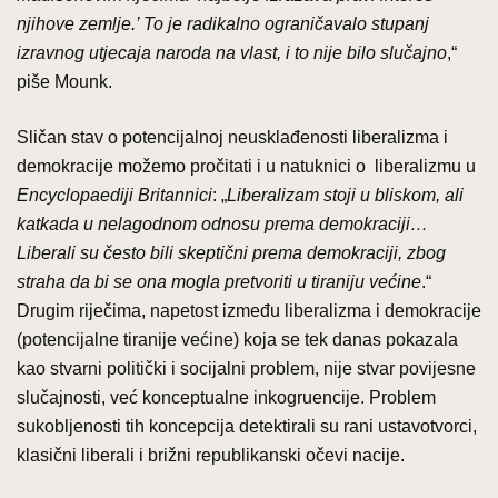
njihove zemlje.’ To je radikalno ograničavalo stupanj
izravnog utjecaja naroda na vlast, i to nije bilo slučajno
,“
piše Mounk.
Sličan stav o potencijalnoj neusklađenosti liberalizma i
demokracije možemo pročitati i u natuknici o liberalizmu u
Encyclopaediji Britannici
: „
Liberalizam stoji u bliskom, ali
katkada u nelagodnom odnosu prema demokraciji…
Liberali su često bili skeptični prema demokraciji, zbog
straha da bi se ona mogla pretvoriti u tiraniju većine
.“
Drugim riječima, napetost između liberalizma i demokracije
(potencijalne tiranije većine) koja se tek danas pokazala
kao stvarni politički i socijalni problem, nije stvar povijesne
slučajnosti, već konceptualne inkogruencije. Problem
sukobljenosti tih koncepcija detektirali su rani ustavotvorci,
klasični liberali i brižni republikanski očevi nacije.