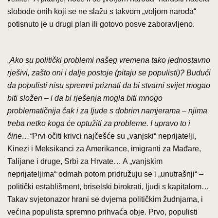
slobode onih koji se ne slažu s takvom „voljom naroda“
potisnuto je u drugi plan ili gotovo posve zaboravljeno.
„
Ako su politički problemi našeg vremena tako jednostavno
rješivi, zašto oni i dalje postoje (pitaju se populisti)? Budući
da populisti nisu spremni priznati da bi stvarni svijet mogao
biti složen – i da bi rješenja mogla biti mnogo
problematičnija čak i za ljude s dobrim namjerama – njima
treba netko koga će optužiti za probleme. I upravo to i
čine…“
Prvi očiti krivci najčešće su „vanjski“ neprijatelji,
Kinezi i Meksikanci za Amerikance, imigranti za Mađare,
Talijane i druge, Srbi za Hrvate… A „vanjskim
neprijateljima“ odmah potom pridružuju se i „unutrašnji“ –
politički establišment, briselski birokrati, ljudi s kapitalom…
Takav svjetonazor hrani se dvjema političkim žudnjama, i
većina populista spremno prihvaća obje. Prvo, populisti