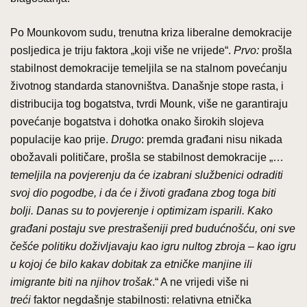
Po Mounkovom sudu, trenutna kriza liberalne demokracije
posljedica je triju faktora „koji više ne vrijede“.
Prvo:
prošla
stabilnost demokracije temeljila se na stalnom povećanju
životnog standarda stanovništva. Današnje stope rasta, i
distribucija tog bogatstva, tvrdi Mounk, više ne garantiraju
povećanje bogatstva i dohotka onako širokih slojeva
populacije kao prije.
Drugo
: premda građani nisu nikada
obožavali političare, prošla se stabilnost demokracije „…
temeljila na povjerenju da će izabrani službenici odraditi
svoj dio pogodbe, i da će i životi građana zbog toga biti
bolji. Danas su to povjerenje i optimizam isparili. Kako
građani postaju sve prestrašeniji pred budućnošću, oni sve
češće politiku doživljavaju kao igru nultog zbroja – kao igru
u kojoj će bilo kakav dobitak za etničke manjine ili
imigrante biti na njihov trošak
.“ A ne vrijedi više ni
treći
faktor negdašnje stabilnosti: relativna etnička