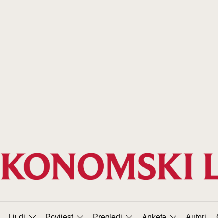
Ljudi
Povijest
Pregledi
Ankete
Autori