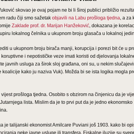
ović skovao je ovaj pojam ne bi li široj publici približio rezult
jem radu čiji smo sažetak
objavili na Labu prošloga tjedna
, a za 
nomije
Zaklade prof. dr. Marijan Hanžeković
, dokazana je korelac
dupiru lokalnog čelnika u ukupnom broju glasača u lokalnoj jedin
diti u ukupnom broju birača manji, korupcija i porezi bit će u p
koruptivne i nepotističke veze imati koristi od djelovanja lokaln
te javnih usluga za širok sloj građana, oni su, u nekim slučajev
 koalicije kako ju naziva Vuk). Možda bi se ista logika mogla pre
vijest prošloga tjedna. Osobito s obzirom na činjenicu da je vije
 Jutarnjega lista. Mislim da je to prvi put da je jedno ekonomsko
ina.
ga je talijanski ekonomist Amilcare Puviani još 1903. kako bi op
nciranja neke javne usluge ili transfera. Fiskalne iluzije su svep