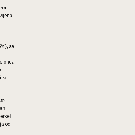
šem
vljena
5%), sa
se onda
a
čki
tol
van
Merkel
ja od