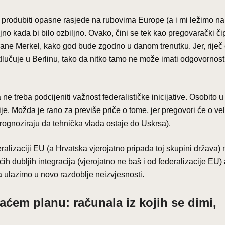
produbiti opasne rasjede na rubovima Europe (a i mi ležimo na
o kada bi bilo ozbiljno. Ovako, čini se tek kao pregovarački čip
strane Merkel, kako god bude zgodno u danom trenutku. Jer, riječ
dlučuje u Berlinu, tako da nitko tamo ne može imati odgovornost
ne treba podcijeniti važnost federalističke inicijative. Osobito u 
ije. Možda je rano za previše priče o tome, jer pregovori će o vel
i prognoziraju da tehnička vlada ostaje do Uskrsa).
alizaciji EU (a Hrvatska vjerojatno pripada toj skupini država)
ućih dubljih integracija (vjerojatno ne baš i od federalizacije EU)
a ulazimo u novo razdoblje neizvjesnosti.
aćem planu: računala iz kojih se dimi,