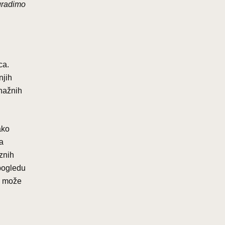
gradimo
ca.
njih
snažnih
ako
va
znih
 pogledu
ne može