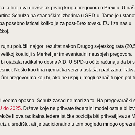
ema, a broj dva dovršetak prvog kruga pregovora o Brexitu. U na
rtina Schulza na stranačkim izborima u SPD-u. Tamo je ustano
eba posebno isticati koliko je za post-Brexitovsku EU i za nas u
čkoj.
rujnu polučili najgori rezultat nakon Drugog svjetskog rata (20,
velikoj koaliciji s Merkel jer im eventualni neuspjeh pregovora
no bi ojačala radikalno desna AfD. U SPD-u očito računaju da bi 
 desnici. Nešto kao tiha njemačka verzija ustaša i partizana. Takv
ćim pregovorima koji bi, ako ne uspiju, mogli označiti njen politi
 biti veoma opasna. Schulz zasad ne mari za to. Na pregovarački s
EU do 2025.
Države koje ne prihvate federalni model ostale bi iz
li ova radikalna federalistička pozicija biti prihvatljiva za 
riz u središtu, ali je tradicionalno u tom pogledu mnogo oprezni