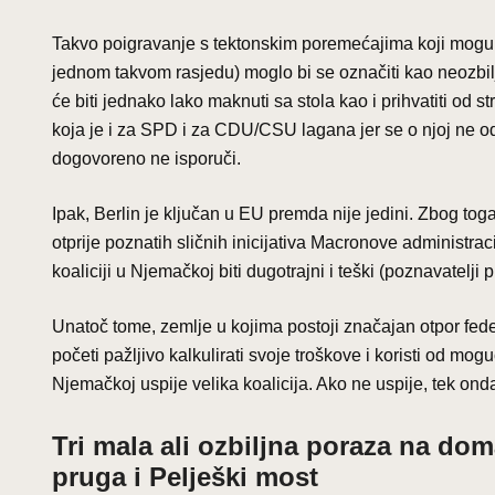
Takvo poigravanje s tektonskim poremećajima koji mogu 
jednom takvom rasjedu) moglo bi se označiti kao neozbiljn
će biti jednako lako maknuti sa stola kao i prihvatiti od 
koja je i za SPD i za CDU/CSU lagana jer se o njoj ne o
dogovoreno ne isporuči.
Ipak, Berlin je ključan u EU premda nije jedini. Zbog toga 
otprije poznatih sličnih inicijativa Macronove administrac
koaliciji u Njemačkoj biti dugotrajni i teški (poznavatelj
Unatoč tome, zemlje u kojima postoji značajan otpor feder
početi pažljivo kalkulirati svoje troškove i koristi od mog
Njemačkoj uspije velika koalicija. Ako ne uspije, tek ond
Tri mala ali ozbiljna poraza na dom
pruga i Pelješki most