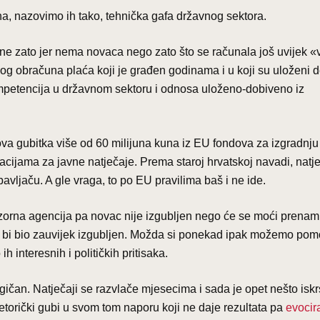
jna, nazovimo ih tako, tehnička gafa državnog sektora.
ne zato jer nema novaca nego zato što se računala još uvijek «
lnog obračuna plaća koji je građen godinama i u koji su uloženi 
kompetencija u državnom sektoru i odnosa uloženo-dobiveno iz
ova gubitka više od 60 milijuna kuna iz EU fondova za izgradnj
acijama za javne natječaje. Prema staroj hrvatskoj navadi, natj
ljaču. A gle vraga, to po EU pravilima baš i ne ide.
zorna agencija pa novac nije izgubljen nego će se moći prenamij
ac bi bio zauvijek izgubljen. Možda si ponekad ipak možemo pom
 interesnih i političkih pritisaka.
gičan. Natječaji se razvlače mjesecima i sada je opet nešto iskr
etorički gubi u svom tom naporu koji ne daje rezultata pa
evocir