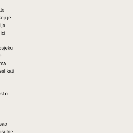
ate
koji je
ija
ici.
rosjeku
e
ima
slikati
st o
isao
risutne