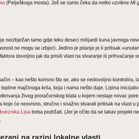
ima
(Pelješkoga mosta). Još se samo čeka da netko uzvikne
Mi 
 je neizbježan tamo gdje teku deseci milijardi kuna javnoga nov
nost ne mogu se izbjeći. Jedino je pitanje je li pritisak «unutar
faktora
dovoljno jak da prisili vlast na stvaranje ili prihvaćanje 
način – kao nešto korisno što se, ako se nedovoljno kontrolira, l
opline majčinoga krila, koja i nama nešto daje. Lipina inicijati
 otkrivanja živog proračunskog blata u kojem nestaje novac pore
a koje će neovisno, stručno i snažno stvarati pritisak na vlast u
obveznika Lipa
treba podržati. (Jer je očito da se takav projekt 
.
ezani na razini lokalne vlasti