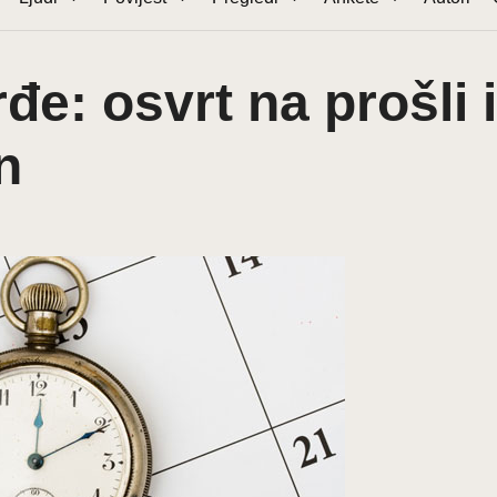
e: osvrt na prošli i
n