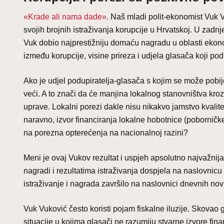
«Krade ali nama dade».
Naš mladi polit-ekonomist Vuk Vuk
svojih brojnih istraživanja korupcije u Hrvatskoj. U zadn
Vuk dobio najprestižniju domaću nagradu u oblasti eko
između korupcije, visine prireza i udjela glasača koji po
Ako je udjel podupiratelja-glasača s kojim se može pobije
veći. A to znači da će manjina lokalnog stanovništva kroz 
uprave. Lokalni porezi dakle nisu nikakvo jamstvo kvalite
naravno, izvor financiranja lokalne hobotnice (poborničke
na porezna opterećenja na nacionalnoj razini?
Meni je ovaj Vukov rezultat i uspjeh apsolutno najvažnija 
nagradi i rezultatima istraživanja dospjela na naslovnicu
istraživanje i nagrada završilo na naslovnici dnevnih nov
Vuk Vuković često koristi pojam fiskalne iluzije. Skovao 
situacije u kojima glasači ne razumiju stvarne izvore fina