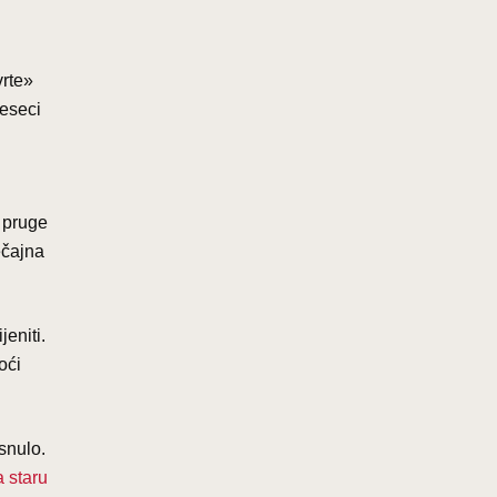
vrte»
deseci
u pruge
ečajna
eniti.
oći
snulo.
a staru