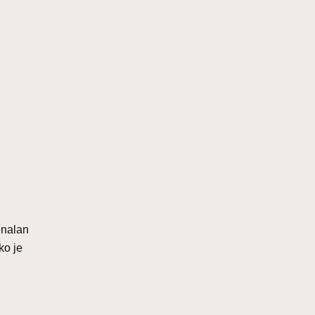
enalan
ko je