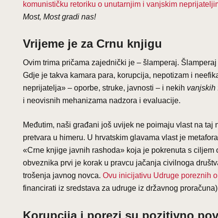
komunističku retoriku o unutarnjim i vanjskim neprijatelj
Most, Most gradi nas!
Vrijeme je za Crnu knjigu
Ovim trima pričama zajednički je – šlamperaj. Šlamperaj
Gdje je takva kamara para, korupcija, nepotizam i neefikas
neprijatelja» – oporbe, struke, javnosti – i nekih
vanjskih 
i neovisnih mehanizama nadzora i evaluacije.
Međutim, naši građani još uvijek ne poimaju vlast na taj 
pretvara u himeru. U hrvatskim glavama vlast je metafora t
«Crne knjige javnih rashoda» koja je pokrenuta s ciljem
obveznika prvi je korak u pravcu jačanja civilnoga društv
trošenja javnog novca.
Ovu inicijativu Udruge poreznih 
financirati iz sredstava za udruge iz državnog proračuna)
Korupcija i porezi su pozitivno pov