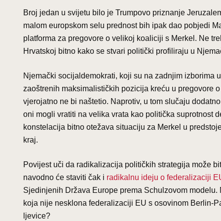
Broj jedan u svijetu bilo je Trumpovo priznanje Jeruzal
malom europskom selu prednost bih ipak dao pobjedi Ma
platforma za pregovore o velikoj koaliciji s Merkel. Ne tr
Hrvatskoj bitno kako se stvari politički profiliraju u Njema
Njemački socijaldemokrati, koji su na zadnjim izborima u 
zaoštrenih maksimalističkih pozicija kreću u pregovore o 
vjerojatno ne bi naštetio. Naprotiv, u tom slučaju dodat
oni mogli vratiti na velika vrata kao politička suprotnost
konstelacija bitno otežava situaciju za Merkel u predstoje
kraj.
Povijest uči da radikalizacija političkih strategija može
navodno će staviti čak i
radikalnu ideju o federalizaciji 
Sjedinjenih Država Europe prema Schulzovom modelu. Može 
koja nije nesklona federalizaciji EU s osovinom Berlin-Pa
ljevice?