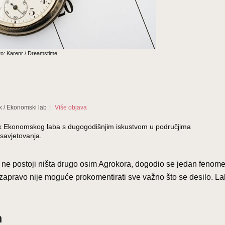
o: Karenr / Dreamstime
k
/
Ekonomski lab
|
Više objava
ednik Ekonomskog laba s dugogodišnjim iskustvom u područjima
savjetovanja.
u ne postoji ništa drugo osim Agrokora, dogodio se jedan fenom
a zapravo nije moguće prokomentirati sve važno što se desilo. La
m