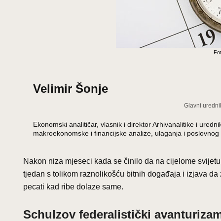
Fot
Velimir Šonje
Glavni uredni
Ekonomski analitičar, vlasnik i direktor Arhivanalitike i ur
makroekonomske i financijske analize, ulaganja i poslovnog 
Nakon niza mjeseci kada se činilo da na cijelome svijet
tjedan s tolikom raznolikošću bitnih događaja i izjava d
pecati kad ribe dolaze same.
Schulzov federalistički avanturiza