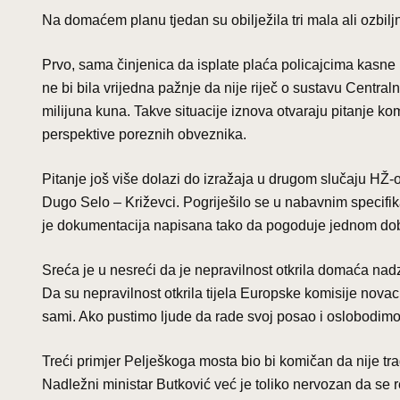
Na domaćem planu tjedan su obilježila tri mala ali ozbil
Prvo, sama činjenica da isplate plaća policajcima kasne 
ne bi bila vrijedna pažnje da nije riječ o sustavu Centra
milijuna kuna. Takve situacije iznova otvaraju pitanje 
perspektive poreznih obveznika.
Pitanje još više dolazi do izražaja u drugom slučaju HŽ-
Dugo Selo – Križevci. Pogriješilo se u nabavnim specifik
je dokumentacija napisana tako da pogoduje jednom dobav
Sreća je u nesreći da je nepravilnost otkrila domaća nad
Da su nepravilnost otkrila tijela Europske komisije nov
sami. Ako pustimo ljude da rade svoj posao i oslobodimo ih
Treći primjer Pelješkoga mosta bio bi komičan da nije tra
Nadležni ministar Butković već je toliko nervozan da se r