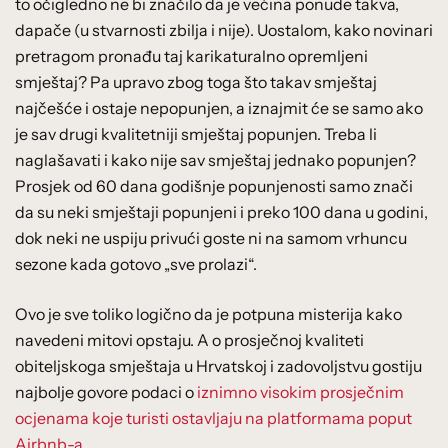
to očigledno ne bi značilo da je većina ponude takva,
dapače (u stvarnosti zbilja i nije). Uostalom, kako novinari
pretragom pronađu taj karikaturalno opremljeni
smještaj? Pa upravo zbog toga što takav smještaj
najčešće i ostaje nepopunjen, a iznajmit će se samo ako
je sav drugi kvalitetniji smještaj popunjen. Treba li
naglašavati i kako nije sav smještaj jednako popunjen?
Prosjek od 60 dana godišnje popunjenosti samo znači
da su neki smještaji popunjeni i preko 100 dana u godini,
dok neki ne uspiju privući goste ni na samom vrhuncu
sezone kada gotovo „sve prolazi“.
Ovo je sve toliko logično da je potpuna misterija kako
navedeni mitovi opstaju. A o prosječnoj kvaliteti
obiteljskoga smještaja u Hrvatskoj i zadovoljstvu gostiju
najbolje govore podaci o
iznimno visokim prosječnim
ocjenama koje turisti ostavljaju na platformama poput
Airbnb-a
.