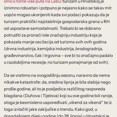
smo o tome više puta na Labu
: turizam u Hrvatskoj je
iznimno robustan i potpuno je nejasno kako se takav mit
uopće mogao ukorijeniti kada svi podaci pokazuju da je
turizam praktički najstabilnija gospodarska grana u RH
od uspostave samostalnosti. Trebalo bi se dobrano
potruditi za pronaći iole značajniju industriju koja je
pokazala manje oscilacija od turizma svih ovih godina
(drvna industrija, kemijska industrija, brodogradnja,
građevinarstvo, čak i trgovina – sve bi to značajno padalo
u razdobljima recesije, no turizam ponajmanje od svih).
Da se vratimo na ovogodišnju sezonu, naravno da nema
nikakve katastrofe: da, sredina lipnja je bila slabija nego
prošle godine, ali to je posljedica različitog rasporeda
blagdana (Duhova i Tijelova) koji su ove godine bili ranije,
stoga je besmisleno uspoređivati „vikend za vikend“ te iz
toga izvlačiti jake zaključke o trendu. Kako god, u
dosadašnjem dijelu godine (do 28. lipnja) u Hrvatskoj je