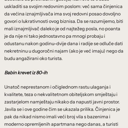
uskladiti sa svojim redovnim poslom: već sama činjenica
da većina iznajmljivača ima svoj redovni posao dovoljno
govori o lukrativnosti ovog biznisa. Da se razumijemo, biti
mali iznajmljivač daleko je od najtežeg posla, no poanta
je da nije ni tako jednostavno pa mnogi probaju i
odustanu nakon godinu-dvije dana i radije se odluče dati
nekretninu u dugoročni najam (ako je već imaju) nego da
budu angažirani oko turista.
Babin krevet iz 80-ih
Unatoč neprestanom i očiglednom rastu ulaganja i
kvalitete, teza o nekvalitetnom obiteljskom smještaju i
zastarjelom namještaju nikako da napusti javni prostor.
Javila se i ove godine čim se ukazala prilika. Činjenica je
pak da nikad nismo imali veći broj vila s bazenima i
moderno opremljenih apartmana nego danas, a turisti