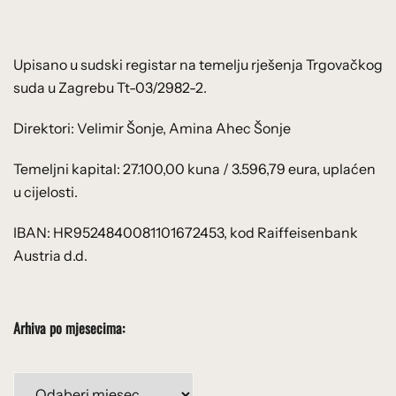
Upisano u sudski registar na temelju rješenja Trgovačkog
suda u Zagrebu Tt-03/2982-2.
Direktori: Velimir Šonje, Amina Ahec Šonje
Temeljni kapital: 27.100,00 kuna / 3.596,79 eura, uplaćen
u cijelosti.
IBAN: HR9524840081101672453, kod Raiffeisenbank
Austria d.d.
Arhiva po mjesecima:
Arhiva