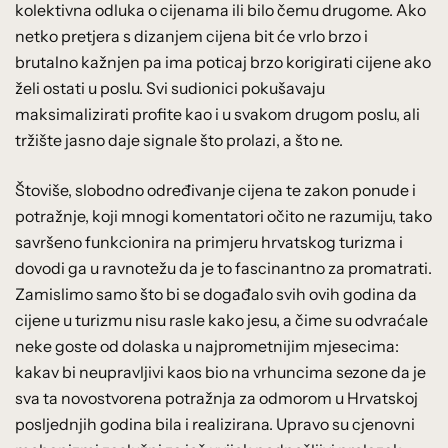
kolektivna odluka o cijenama ili bilo čemu drugome. Ako
netko pretjera s dizanjem cijena bit će vrlo brzo i
brutalno kažnjen pa ima poticaj brzo korigirati cijene ako
želi ostati u poslu. Svi sudionici pokušavaju
maksimalizirati profite kao i u svakom drugom poslu, ali
tržište jasno daje signale što prolazi, a što ne.
Štoviše, slobodno određivanje cijena te zakon ponude i
potražnje, koji mnogi komentatori očito ne razumiju, tako
savršeno funkcionira na primjeru hrvatskog turizma i
dovodi ga u ravnotežu da je to fascinantno za promatrati.
Zamislimo samo što bi se događalo svih ovih godina da
cijene u turizmu nisu rasle kako jesu, a čime su odvraćale
neke goste od dolaska u najprometnijim mjesecima:
kakav bi neupravljivi kaos bio na vrhuncima sezone da je
sva ta novostvorena potražnja za odmorom u Hrvatskoj
posljednjih godina bila i realizirana. Upravo su cjenovni