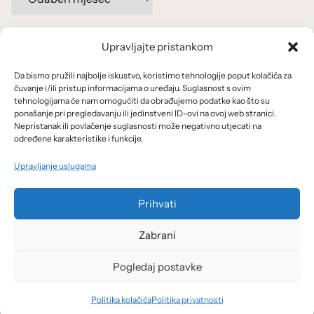
po
mjesecima:
Upravljajte pristankom
Važne poveznice
Da bismo pružili najbolje iskustvo, koristimo tehnologije poput kolačića za
Uvjeti korištenja
čuvanje i/ili pristup informacijama o uređaju. Suglasnost s ovim
tehnologijama će nam omogućiti da obrađujemo podatke kao što su
Politika privatnosti
ponašanje pri pregledavanju ili jedinstveni ID-ovi na ovoj web stranici.
Nepristanak ili povlačenje suglasnosti može negativno utjecati na
određene karakteristike i funkcije.
Kolačići
Upravljanje uslugama
O nama i usluge
Prihvati
Zabrani
Pogledaj postavke
© 2026 Arhivanalitika - Ekonomski lab.
Politika kolačića
Politika privatnosti