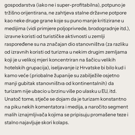
gospodarstva (iako ne i super-profitabilna), potpuno je
tržišno orijentirana, ne zahtjeva stalne državne potpore
kao neke druge grane koje su puno manje kritizirane u
medijima (vidi primjere poljoprivrede, brodogradnje itd.),
izravne koristi od turističke aktivnosti u zemlji
raspoređene su na značajan dio stanovništva (za razliku
od izravnih koristi od turizma u nekim drugim zemljama
koji je u velikoj mjeri koncentriran na šačicu velikih
hotelskih grupacija), iseljavanje iz Hrvatske bi bilo kud i
kamo veće (priobalne županije su zabilježile osjetno
manji gubitak stanovništva od kontinentalnih) da
turizam nije ubacio u brzinu više po ulasku u EU, itd.
Unatoč tome, stječe se dojam da je turizam konstantno
na piku nekih komentatora i medija, a naročito segment
malih iznajmljivača kojima se pripisuju promašene teze i
stalno najavljuje skori kolaps.