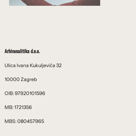
Arhivanalitika d.o.o.
Ulica Ivana Kukuljevića 32
10000 Zagreb
OIB: 97920101596
MB: 1721356
MBS: 080457965