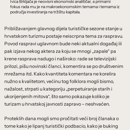
Ivica Brkljača je neovisni ekonomski analitičar, a primarni
fokus rada mu je na makroekonomskim temama i temama iz
područja investiranja na tržištu kapitala.
Približavanjem glavnog dijela turističke sezone stanje u
hrvatskom turizmu postaje neiscrpna tema za raspravu.
Povod raspravi uglavnom bude neki aktualni događaj ili
pak izjava nekog aktera za koju se mnogi „zapale“ pa
krene rasprava nadugo i naširoko: rade se televizijski
prilozi, pišu novinski članci, komentira se po društvenim
mrežama itd. Kako kvantiteta komentara ne korelira
nužno s kvalitetom, većinu tog folklora mogli bismo,
nažalost, strpati u kategoriju „perpetuiranje starih i
ukorijenjenih mitova“, što samo pokazuje koliko je
turizam u hrvatskoj javnosti zapravo – neshvaćen.
Proteklih dana mogli smo pročitati veći broj članaka o
tome kako je lipanj turistički podbacio, kako je buking