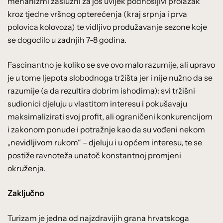
mehanizmi zaslužni za još uvijek podnošljivi prolazak
kroz tjedne vršnog opterećenja (kraj srpnja i prva
polovica kolovoza) te vidljivo produžavanje sezone koje
se dogodilo u zadnjih 7-8 godina.
Fascinantno je koliko se sve ovo malo razumije, ali upravo
je u tome ljepota slobodnoga tržišta jer i nije nužno da se
razumije (a da rezultira dobrim ishodima): svi tržišni
sudionici djeluju u vlastitom interesu i pokušavaju
maksimalizirati svoj profit, ali ograničeni konkurencijom
i zakonom ponude i potražnje kao da su vođeni nekom
„nevidljivom rukom“ – djeluju i u općem interesu, te se
postiže ravnoteža unatoč konstantnoj promjeni
okruženja.
Zaključno
Turizam je jedna od najzdravijih grana hrvatskoga