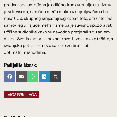
predsezona odrađena je odlično, konkurencija u turizmu
je vrlo visoka, naročito među malim iznajmljivačima koji
nose 60% ukupnog smještajnog kapaciteta, a tržište ima
samo-regulirajuće mehanizme pa je suvišno upozoravati
tržišne sudionike kako su navodno pretjerali s dizanjem
cijena. Svatko najbolje poznaje svoj biznis i svoje tržište, a
izvanjsko petljanje može samo rezultirati sub-
optimalnim ishodima.
Podijelite članak:
Share
Share
Share
Share
Share
Facebook
Email
WhatsApp
LinkedIn
X
on
on
on
on
on
(Twitter)
IVICA BRKLJAČA