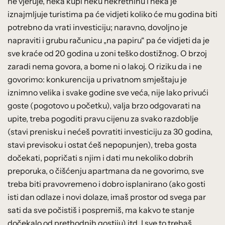
ne vjeruje, neka kupi neku nekretninu i neka je
iznajmljuje turistima pa će vidjeti koliko će mu godina biti
potrebno da vrati investiciju; naravno, dovoljno je
napraviti i grubu računicu „na papiru“ pa će vidjeti da je
sve kraće od 20 godina u zoni teško dostižnog. O brzoj
zaradi nema govora, a bome ni o lakoj. O riziku da i ne
govorimo: konkurencija u privatnom smještaju je
iznimno velika i svake godine sve veća, nije lako privući
goste (pogotovo u početku), valja brzo odgovarati na
upite, treba pogoditi pravu cijenu za svako razdoblje
(stavi prenisku i nećeš povratiti investiciju za 30 godina,
stavi previsoku i ostat ćeš nepopunjen), treba gosta
dočekati, popričati s njim i dati mu nekoliko dobrih
preporuka, o čišćenju apartmana da ne govorimo, sve
treba biti pravovremeno i dobro isplanirano (ako gosti
isti dan odlaze i novi dolaze, imaš prostor od svega par
sati da sve počistiš i pospremiš, ma kakvo te stanje
dočekalo od prethodnih gostiju) itd. I sve to trebaš