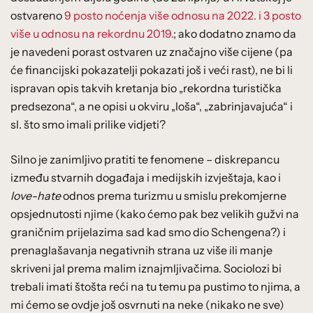
ostvareno
9 posto noćenja više odnosu na 2022. i 3 posto
više u odnosu na rekordnu 2019.
; ako dodatno znamo da
je navedeni porast ostvaren uz značajno više cijene (pa
će financijski pokazatelji pokazati još i veći rast), ne bi li
ispravan opis takvih kretanja bio „rekordna turistička
predsezona“, a ne opisi u okviru „loša“, „zabrinjavajuća“ i
sl. što smo imali prilike vidjeti?
Silno je zanimljivo pratiti te fenomene – diskrepancu
između stvarnih događaja i medijskih izvještaja, kao i
love-hate
odnos prema turizmu u smislu prekomjerne
opsjednutosti njime (kako ćemo pak bez velikih gužvi na
graničnim prijelazima sad kad smo dio Schengena?) i
prenaglašavanja negativnih strana uz više ili manje
skriveni jal prema malim iznajmljivačima. Sociolozi bi
trebali imati štošta reći na tu temu pa pustimo to njima, a
mi ćemo se ovdje još osvrnuti na neke (nikako ne sve)