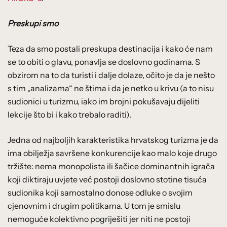
Preskupi smo
Teza da smo postali preskupa destinacija i kako će nam
se to obiti o glavu, ponavlja se doslovno godinama. S
obzirom na to da turisti i dalje dolaze, očito je da je nešto
s tim „analizama“ ne štima i da je netko u krivu (a to nisu
sudionici u turizmu, iako im brojni pokušavaju dijeliti
lekcije što bi i kako trebalo raditi).
Jedna od najboljih karakteristika hrvatskog turizma je da
ima obilježja savršene konkurencije kao malo koje drugo
tržište: nema monopolista ili šačice dominantnih igrača
koji diktiraju uvjete već postoji doslovno stotine tisuća
sudionika koji samostalno donose odluke o svojim
cjenovnim i drugim politikama. U tom je smislu
nemoguće kolektivno pogriješiti jer niti ne postoji