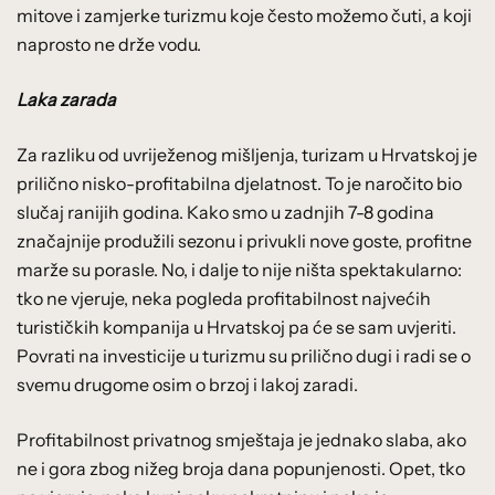
mitove i zamjerke turizmu koje često možemo čuti, a koji
naprosto ne drže vodu.
Laka zarada
Za razliku od uvriježenog mišljenja, turizam u Hrvatskoj je
prilično nisko-profitabilna djelatnost. To je naročito bio
slučaj ranijih godina. Kako smo u zadnjih 7-8 godina
značajnije produžili sezonu i privukli nove goste, profitne
marže su porasle. No, i dalje to nije ništa spektakularno:
tko ne vjeruje, neka pogleda profitabilnost najvećih
turističkih kompanija u Hrvatskoj pa će se sam uvjeriti.
Povrati na investicije u turizmu su prilično dugi i radi se o
svemu drugome osim o brzoj i lakoj zaradi.
Profitabilnost privatnog smještaja je jednako slaba, ako
ne i gora zbog nižeg broja dana popunjenosti. Opet, tko