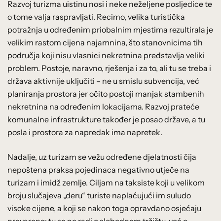
Razvoj turizma uistinu nosi i neke neželjene posljedice te
o tome valja raspravljati. Recimo, velika turistička
potražnja u određenim priobalnim mjestima rezultirala je
velikim rastom cijena najamnina, što stanovnicima tih
područja koji nisu vlasnici nekretnina predstavlja veliki
problem. Postoje, naravno, rješenja i za to, ali tu se treba i
država aktivnije uključiti – ne u smislu subvencija, već
planiranja prostora jer očito postoji manjak stambenih
nekretnina na određenim lokacijama. Razvoj prateće
komunalne infrastrukture također je posao države, a tu
posla i prostora za napredak ima napretek.
Nadalje, uz turizam se vežu određene djelatnosti čija
nepoštena praksa pojedinaca negativno utječe na
turizam i imidž zemlje. Ciljam na taksiste koji u velikom
broju slučajeva „deru“ turiste naplaćujući im suludo
visoke cijene, a koji se nakon toga opravdano osjećaju