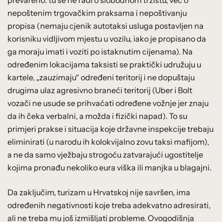
prevareno: tu se ne radi o slobodnom tržištu, već o
nepoštenim trgovačkim praksama i nepoštivanju
propisa (nemaju cjenik autotaksi usluga postavljen na
korisniku vidljivom mjestu u vozilu, iako je propisano da
ga moraju imati i voziti po istaknutim cijenama). Na
određenim lokacijama taksisti se praktički udružuju u
kartele, „zauzimaju“ određeni teritorij i ne dopuštaju
drugima ulaz agresivno braneći teritorij (Uber i Bolt
vozači ne usude se prihvaćati određene vožnje jer znaju
da ih čeka verbalni, a možda i fizički napad). To su
primjeri prakse i situacija koje državne inspekcije trebaju
eliminirati (u narodu ih kolokvijalno zovu taksi mafijom),
a ne da samo vježbaju strogoću zatvarajući ugostitelje
kojima pronađu nekoliko eura viška ili manjka u blagajni.
Da zaključim, turizam u Hrvatskoj nije savršen, ima
određenih negativnosti koje treba adekvatno adresirati,
ali ne treba mu još izmišljati probleme. Ovogodišnja