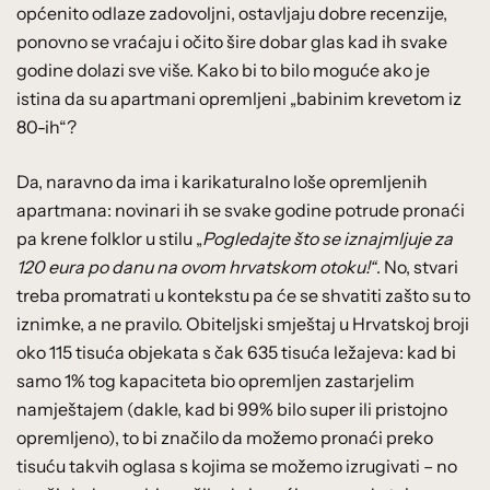
općenito odlaze zadovoljni, ostavljaju dobre recenzije,
ponovno se vraćaju i očito šire dobar glas kad ih svake
godine dolazi sve više. Kako bi to bilo moguće ako je
istina da su apartmani opremljeni „babinim krevetom iz
80-ih“?
Da, naravno da ima i karikaturalno loše opremljenih
apartmana: novinari ih se svake godine potrude pronaći
pa krene folklor u stilu „
Pogledajte što se iznajmljuje za
120 eura po danu na ovom hrvatskom otoku!“
. No, stvari
treba promatrati u kontekstu pa će se shvatiti zašto su to
iznimke, a ne pravilo. Obiteljski smještaj u Hrvatskoj broji
oko 115 tisuća objekata s čak 635 tisuća ležajeva: kad bi
samo 1% tog kapaciteta bio opremljen zastarjelim
namještajem (dakle, kad bi 99% bilo super ili pristojno
opremljeno), to bi značilo da možemo pronaći preko
tisuću takvih oglasa s kojima se možemo izrugivati – no