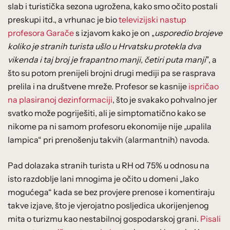
slab i turistička sezona ugrožena, kako smo očito postali
preskupi itd., a vrhunac je bio
televizijski nastup
profesora Garače
s izjavom kako je on „
usporedio brojeve
koliko je stranih turista ušlo u Hrvatsku protekla dva
vikenda i taj broj je frapantno manji, četiri puta manji
”, a
što su potom prenijeli brojni drugi mediji pa se rasprava
prelila i na društvene mreže. Profesor se kasnije
ispričao
na plasiranoj dezinformaciji
, što je svakako pohvalno jer
svatko može pogriješiti, ali je simptomatično kako se
nikome pa ni samom profesoru ekonomije nije „upalila
lampica“ pri prenošenju takvih (alarmantnih) navoda.
Pad dolazaka stranih turista u RH od 75% u odnosu na
isto razdoblje lani mnogima je očito u domeni „lako
mogućega“ kada se bez provjere prenose i komentiraju
takve izjave, što je vjerojatno posljedica ukorijenjenog
mita o turizmu kao nestabilnoj gospodarskoj grani.
Pisali