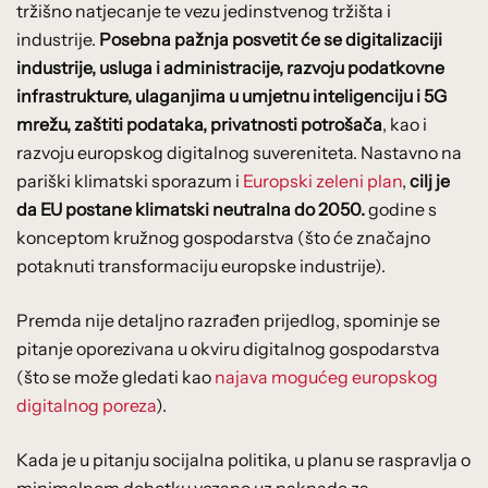
tržišno natjecanje te vezu jedinstvenog tržišta i
industrije.
Posebna pažnja posvetit će se digitalizaciji
industrije, usluga i administracije, razvoju podatkovne
infrastrukture, ulaganjima u umjetnu inteligenciju i 5G
mrežu, zaštiti podataka, privatnosti potrošača
, kao i
razvoju europskog digitalnog suvereniteta. Nastavno na
pariški klimatski sporazum i
Europski zeleni plan
,
cilj je
da EU postane klimatski neutralna do 2050.
godine s
konceptom kružnog gospodarstva (što će značajno
potaknuti transformaciju europske industrije).
Premda nije detaljno razrađen prijedlog, spominje se
pitanje oporezivana u okviru digitalnog gospodarstva
(što se može gledati kao
najava mogućeg europskog
digitalnog poreza
).
Kada je u pitanju socijalna politika, u planu se raspravlja o
minimalnom dohotku vezano uz naknade za