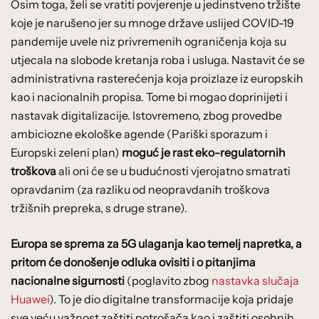
Osim toga, želi se vratiti povjerenje u jedinstveno tržište
koje je narušeno jer su mnoge države uslijed COVID-19
pandemije uvele niz privremenih ograničenja koja su
utjecala na slobode kretanja roba i usluga. Nastavit će se
administrativna rasterećenja koja proizlaze iz europskih
kao i nacionalnih propisa. Tome bi mogao doprinijeti i
nastavak digitalizacije. Istovremeno, zbog provedbe
ambiciozne ekološke agende (Pariški sporazum i
Europski zeleni plan)
moguć je rast eko-regulatornih
troškova
ali oni će se u budućnosti vjerojatno smatrati
opravdanim (za razliku od neopravdanih troškova
tržišnih prepreka, s druge strane).
Europa se sprema za 5G ulaganja kao temelj napretka, a
pritom će donošenje odluka ovisiti i o pitanjima
nacionalne sigurnosti
(poglavito zbog
nastavka slučaja
Huawei
). To je dio digitalne transformacije koja pridaje
sve veću važnost zaštiti potrošača kao i zaštiti osobnih