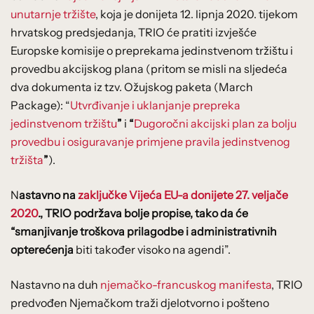
unutarnje tržište
, koja je donijeta 12. lipnja 2020. tijekom
hrvatskog predsjedanja, TRIO će pratiti izvješće
Europske komisije o preprekama jedinstvenom tržištu i
provedbu akcijskog plana (pritom se misli na sljedeća
dva dokumenta iz tzv. Ožujskog paketa (March
Package): “
Utvrđivanje i uklanjanje prepreka
jedinstvenom tržištu
”
i
“
Dugoročni akcijski plan za bolju
provedbu i osiguravanje primjene pravila jedinstvenog
tržišta
”
).
N
astavno na
zaključke Vijeća EU-a donijete 27. veljače
2020
.
, TRIO podržava bolje propise, tako da će
“smanjivanje troškova prilagodbe i administrativnih
opterećenja
biti također visoko na agendi”.
Nastavno na duh
njemačko-francuskog manifesta
, TRIO
predvođen Njemačkom traži djelotvorno i pošteno