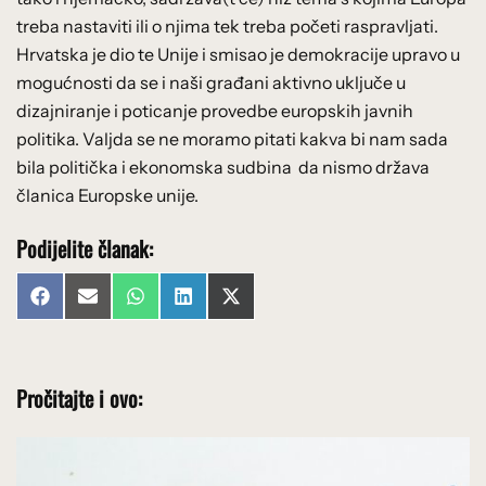
treba nastaviti ili o njima tek treba početi raspravljati.
Hrvatska je dio te Unije i smisao je demokracije upravo u
mogućnosti da se i naši građani aktivno uključe u
dizajniranje i poticanje provedbe europskih javnih
politika. Valjda se ne moramo pitati kakva bi nam sada
bila politička i ekonomska sudbina da nismo država
članica Europske unije.
Podijelite članak:
Share
Share
Share
Share
Share
Facebook
Email
WhatsApp
LinkedIn
X
on
on
on
on
on
(Twitter)
Pročitajte i ovo: