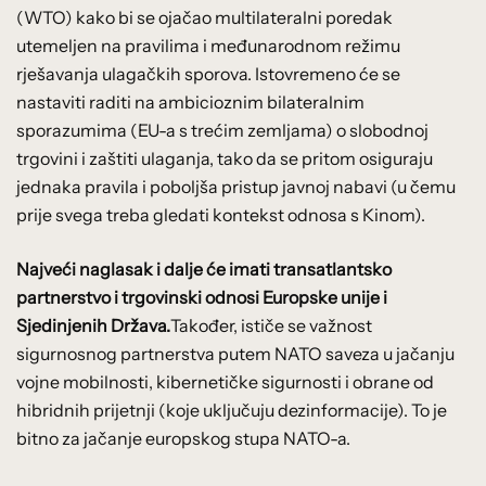
(WTO) kako bi se ojačao multilateralni poredak
utemeljen na pravilima i međunarodnom režimu
rješavanja ulagačkih sporova. Istovremeno će se
nastaviti raditi na ambicioznim bilateralnim
sporazumima (EU-a s trećim zemljama) o slobodnoj
trgovini i zaštiti ulaganja, tako da se pritom osiguraju
jednaka pravila i poboljša pristup javnoj nabavi (u čemu
prije svega treba gledati kontekst odnosa s Kinom).
Najveći naglasak i dalje će imati transatlantsko
partnerstvo i trgovinski odnosi Europske unije i
Sjedinjenih Država.
Također, ističe se važnost
sigurnosnog partnerstva putem NATO saveza u jačanju
vojne mobilnosti, kibernetičke sigurnosti i obrane od
hibridnih prijetnji (koje uključuju dezinformacije). To je
bitno za jačanje europskog stupa NATO-a.