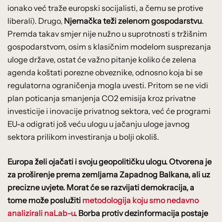
ionako već traže europski socijalisti, a čemu se protive
liberali). Drugo,
Njemačka teži zelenom gospodarstvu
.
Premda takav smjer nije nužno u suprotnosti s tržišnim
gospodarstvom, osim s klasičnim modelom susprezanja
uloge države, ostat će važno pitanje koliko će zelena
agenda koštati porezne obveznike, odnosno koja bi se
regulatorna ograničenja mogla uvesti. Pritom se ne vidi
plan poticanja smanjenja CO2 emisija kroz privatne
investicije i inovacije privatnog sektora, već će programi
EU-a odigrati još veću ulogu u jačanju uloge javnog
sektora prilikom investiranja u bolji okoliš.
Europa želi ojačati i svoju geopolitičku ulogu. Otvorena je
za proširenje prema zemljama Zapadnog Balkana, ali uz
precizne uvjete. Morat će se razvijati demokracija, a
tome može poslužiti
metodologija koju
smo nedavno
analizirali na
Lab
-u
. Borba protiv dezinformacija postaje