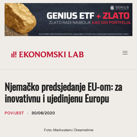
Prijeđi
na
sadržaj
Njemačko predsjedanje EU-om: za
inovativnu i ujedinjenu Europu
POVIJEST
30/06/2020
Foto: Markwaters / Dreamstime