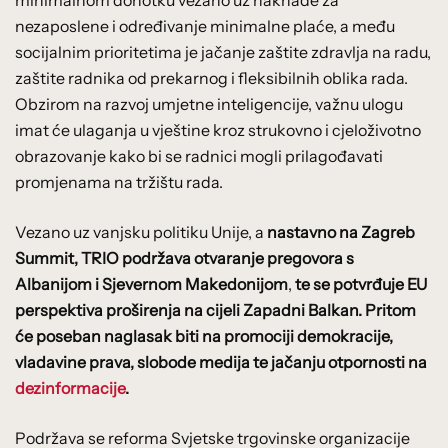
nezaposlene i određivanje minimalne plaće, a među
socijalnim prioritetima je jačanje zaštite zdravlja na radu,
zaštite radnika od prekarnog i fleksibilnih oblika rada.
Obzirom na razvoj umjetne inteligencije, važnu ulogu
imat će ulaganja u vještine kroz strukovno i cjeloživotno
obrazovanje kako bi se radnici mogli prilagođavati
promjenama na tržištu rada.
Vezano uz vanjsku politiku Unije, a
nastavno na Zagreb
Summit, TRIO podržava otvaranje pregovora s
Albanijom i Sjevernom Makedonijom
,
te se potvrđuje EU
perspektiva proširenja na cijeli Zapadni Balkan. Pritom
će poseban naglasak biti na promociji demokracije,
vladavine prava, slobode medija te jačanju otpornosti na
dezinformacije
.
Podržava se reforma Svjetske trgovinske organizacije