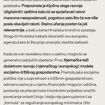
podataka.
Prepoznata je ključna uloga razvoja
(digitalnih) vještina kako bi se sprječavali valovi
masovne nezaposlenosti, pogotovo zato što će sve više
posla obavljati roboti. Stalno učenje postat će još
relevantnije
, a baš u tome Hrvatska kronično zaostaje.
Stoga bi Hrvatska trebala iskoristiti ovu europsku
agendu kako bi što prije umanjila vlastite slabosti.
Kada se sve navedeno stavi u cjelinu, moglo bi se
generalno zaključiti sljedeće: Prvo,
Njemačka teži
dodatnom razvoju (njemačkog i europskog) modela
socijalno-tržišnog gospodarstva.
Premda jaka socijalna
politika nije u suprotnosti s tržišnim gospodarstvom,
odnosno samo je u njemu financijski moguća i održiva,
postavlja se pitanje hoće li konkretni prijedlozi značiti
povećanje ovlasti Unije. I dalje nije jasno planira li se
„formula“ za reguliranje europskog minimalca (što