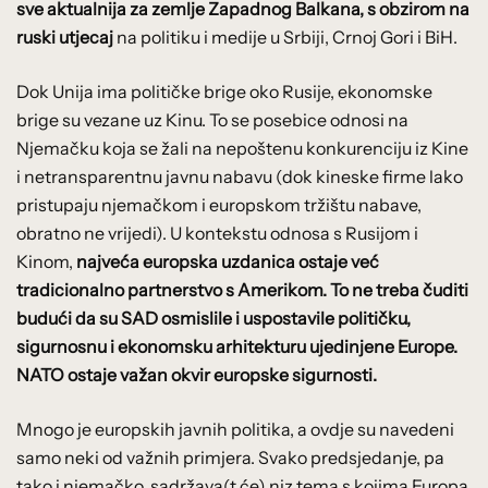
sve aktualnija za zemlje Zapadnog Balkana, s obzirom na
ruski utjecaj
na politiku i medije u Srbiji, Crnoj Gori i BiH.
Dok Unija ima političke brige oko Rusije, ekonomske
brige su vezane uz Kinu. To se posebice odnosi na
Njemačku koja se žali na nepoštenu konkurenciju iz Kine
i netransparentnu javnu nabavu (dok kineske firme lako
pristupaju njemačkom i europskom tržištu nabave,
obratno ne vrijedi). U kontekstu odnosa s Rusijom i
Kinom,
najveća europska uzdanica ostaje već
tradicionalno partnerstvo s Amerikom. To ne treba čuditi
budući da su SAD osmislile i uspostavile političku,
sigurnosnu i ekonomsku arhitekturu ujedinjene Europe.
NATO ostaje važan okvir europske sigurnosti.
Mnogo je europskih javnih politika, a ovdje su navedeni
samo neki od važnih primjera. Svako predsjedanje, pa
tako i njemačko, sadržava(t će) niz tema s kojima Europa