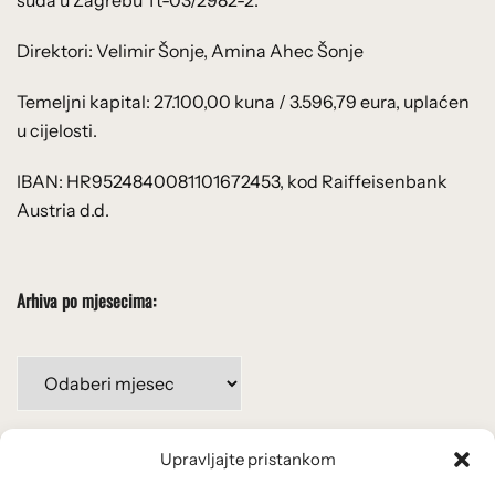
suda u Zagrebu Tt-03/2982-2.
Direktori: Velimir Šonje, Amina Ahec Šonje
Temeljni kapital: 27.100,00 kuna / 3.596,79 eura, uplaćen
u cijelosti.
IBAN: HR9524840081101672453, kod Raiffeisenbank
Austria d.d.
Arhiva po mjesecima:
Arhiva
po
mjesecima:
Upravljajte pristankom
Važne poveznice