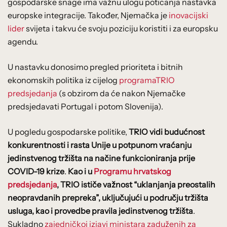
gospodarske snage ima važnu ulogu poticanja nastavka
europske integracije. Također, Njemačka je
inovacijski
lider
svijeta i takvu će svoju poziciju koristiti i za europsku
agendu.
U nastavku donosimo pregled prioriteta i bitnih
ekonomskih politika iz cijelog
programaTRIO
predsjedanja
(s obzirom da će nakon Njemačke
predsjedavati Portugal i potom Slovenija).
U pogledu gospodarske politike,
TRIO vidi budućnost
konkurentnosti i rasta Unije u potpunom vraćanju
jedinstvenog tržišta na načine funkcioniranja prije
COVID-19 krize
.
Kao i u
Programu hrvatskog
predsjedanja
, TRIO ističe važnost “uklanjanja preostalih
neopravdanih prepreka”, uključujući u području tržišta
usluga, kao i provedbe pravila jedinstvenog tržišta
.
Sukladno
zajedničkoj izjavi ministara zaduženih za