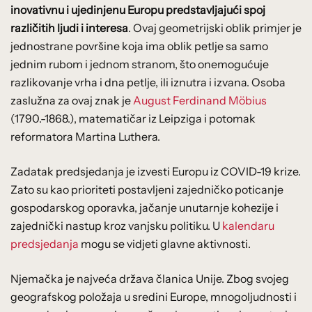
inovativnu i ujedinjenu Europu predstavljajući spoj
različitih ljudi i interesa
. Ovaj geometrijski oblik primjer je
jednostrane površine koja ima oblik petlje sa samo
jednim rubom i jednom stranom, što onemogućuje
razlikovanje vrha i dna petlje, ili iznutra i izvana. Osoba
zaslužna za ovaj znak je
August Ferdinand Möbius
(1790.-1868.), matematičar iz Leipziga i potomak
reformatora Martina Luthera.
Zadatak predsjedanja je izvesti Europu iz COVID-19 krize.
Zato su kao prioriteti postavljeni zajedničko poticanje
gospodarskog oporavka, jačanje unutarnje kohezije i
zajednički nastup kroz vanjsku politiku. U
kalendaru
predsjedanja
mogu se vidjeti glavne aktivnosti.
Njemačka je najveća država članica Unije. Zbog svojeg
geografskog položaja u sredini Europe, mnogoljudnosti i