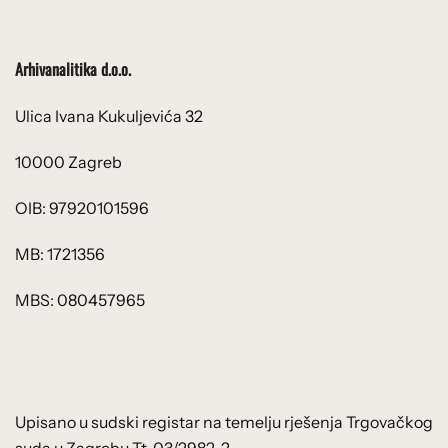
Arhivanalitika d.o.o.
Ulica Ivana Kukuljevića 32
10000 Zagreb
OIB: 97920101596
MB: 1721356
MBS: 080457965
Upisano u sudski registar na temelju rješenja Trgovačkog