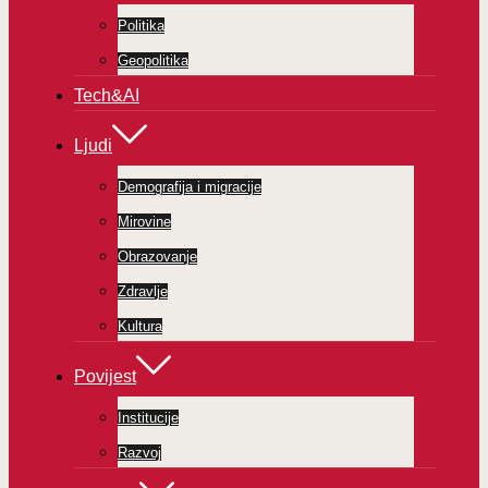
Politika
Geopolitika
Tech&AI
Ljudi
Demografija i migracije
Mirovine
Obrazovanje
Zdravlje
Kultura
Povijest
Institucije
Razvoj