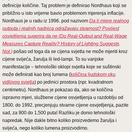
definicije količine. Taj problem je definirao Nordhaus koji se
približno u isto vrijeme bavio problemom mjerenja inflacije.
Nordhaus je u radu iz 1996. pod nazivom
Da li mjere realnog
outputa i realnih nadnica odražavaju stvarnost? Povijest
osvjetljenja sugerira da ne (Do Real-Output and Real-Wage
Measures Capture Reality? History of Lighting Suggests
Not.)
pošao od toga da se cijena svjetla ne može mjeriti kroz
cijene svijeća, žarulja ili led-lampi. To su vanjske
manifestacije – tehnološki oklopi svjetla koje se suštinski
može definirati kao broj lumena (
količina ljudskom oku
vidljivog svjetla
) po jedinici prostora (npr. kvadratnom
centimetru). Nordhaus je pokazao da, ako se količina
ispravno mjeri, službene cijene osvjetljenja u razdoblju od
1800. do 1992. precjenjuju stvarne cijene osvjetljenja, pazite
sad, za 900 do 1,500 puta! Razliku je donio tehnološki
napredak. Nije dakle bitno koliko proizvedemo žarulja i
svijeća, nego koliko lumena proizvodimo.