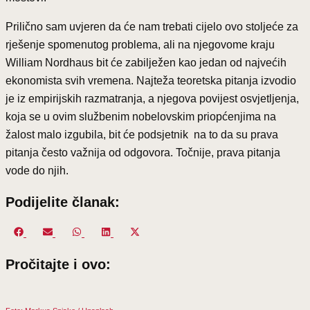
Prilično sam uvjeren da će nam trebati cijelo ovo stoljeće za
rješenje spomenutog problema, ali na njegovome kraju
William Nordhaus bit će zabilježen kao jedan od najvećih
ekonomista svih vremena. Najteža teoretska pitanja izvodio
je iz empirijskih razmatranja, a njegova povijest osvjetljenja,
koja se u ovim službenim nobelovskim priopćenjima na
žalost malo izgubila, bit će podsjetnik na to da su prava
pitanja često važnija od odgovora. Točnije, prava pitanja
vode do njih.
Podijelite članak:
Share
Share
Share
Share
Share
on
on
on
on
on
Pročitajte i ovo:
Facebook
Email
WhatsApp
LinkedIn
X
(Twitter)