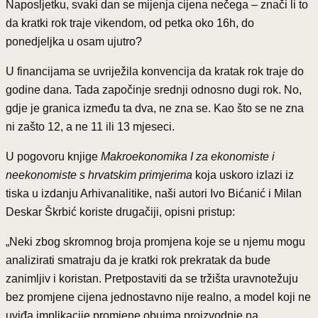
Naposljetku, svaki dan se mijenja cijena nečega – znači li to
da kratki rok traje vikendom, od petka oko 16h, do
ponedjeljka u osam ujutro?
U financijama se uvriježila konvencija da kratak rok traje do
godine dana. Tada započinje srednji odnosno dugi rok. No,
gdje je granica između ta dva, ne zna se. Kao što se ne zna
ni zašto 12, a ne 11 ili 13 mjeseci.
U pogovoru knjige
Makroekonomika I za ekonomiste i
neekonomiste s hrvatskim primjerima
koja uskoro izlazi iz
tiska u izdanju Arhivanalitike, naši autori Ivo Bićanić i Milan
Deskar Škrbić koriste drugačiji, opisni pristup:
„Neki zbog skromnog broja promjena koje se u njemu mogu
analizirati smatraju da je kratki rok prekratak da bude
zanimljiv i koristan. Pretpostaviti da se tržišta uravnotežuju
bez promjene cijena jednostavno nije realno, a model koji ne
uviđa implikacije promjene obujma proizvodnje na