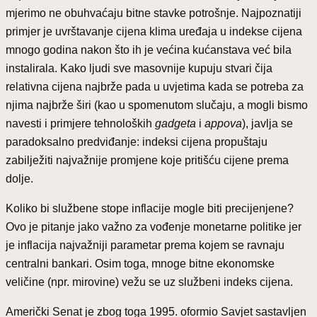
mjerimo ne obuhvaćaju bitne stavke potrošnje. Najpoznatiji
primjer je uvrštavanje cijena klima uređaja u indekse cijena
mnogo godina nakon što ih je većina kućanstava već bila
instalirala. Kako ljudi sve masovnije kupuju stvari čija
relativna cijena najbrže pada u uvjetima kada se potreba za
njima najbrže širi (kao u spomenutom slučaju, a mogli bismo
navesti i primjere tehnoloških
gadgeta
i
appova
), javlja se
paradoksalno predviđanje: indeksi cijena propuštaju
zabilježiti najvažnije promjene koje pritišću cijene prema
dolje.
Koliko bi službene stope inflacije mogle biti precijenjene?
Ovo je pitanje jako važno za vođenje monetarne politike jer
je inflacija najvažniji parametar prema kojem se ravnaju
centralni bankari. Osim toga, mnoge bitne ekonomske
veličine (npr. mirovine) vežu se uz službeni indeks cijena.
Američki Senat je zbog toga 1995. oformio Savjet sastavljen