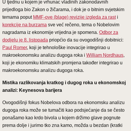
U tjednu u kojem je vrhunac vladinih zakonodavnih
prijedloga bio Zakon o žičarama, i dok je o bitnim svjetskim
temama poput
MMF-ove (blage) revizije izgleda za rast
i
korekcije na burzama
sve već rečeno, tema o Nobelovim
nagradama iz ekonomije vrijedna je spomena.
Odbor za
dodjelu je 8. listopada
priopćio da su ovogodišnji dobitnici:
Paul Romer
, koji je tehnološke inovacije integrirao u
makroekonomsku analizu dugoga roka i
William Nordhaus
,
koji je ekonomiku klimatskih promjena također integrirao u
makroekonomsku analizu dugoga roka.
Mistika razlikovanja kratkog i dugog roka u ekonomskoj
analizi: Keynesova barijera
Ovogodišnji fokus Nobelova odbora na ekonomsku analizu
dugoga roka može se tumačiti kao podsjećanje da se često
ponašamo kao krdo bivola u kojem držimo glave pognute
prema dolje i jurimo tko zna kamo, možda u bezdan (kratki