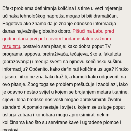
Efekt problema definiranja količina i s time u vezi mjerenja
učinaka tehnološkog napretka mogao bi biti dramatičan.
Pogotovo ako znamo da je znanje odnosno informacija
danas najvažnije globalno dobro.
Pišući na Labu pred
godinu dana prvi put o ovom fundamentalno važnom
rezultatu
, postavio sam pitanje: kako dobra poput TV
programa, appova, pretraživača, tečajeva, škola, fakulteta
(obrazovanja) i medija svesti na njihovu količinsku suštinu –
informaciju? Općenito, kako definirati količine usluga? Kratko
i jasno, nitko ne zna kako tražiti, a kamoli kako odgovoriti na
ovo pitanje. Zbog toga se problem prešućuje i zaobilazi, iako
je odavno nestao svijet u kojem se brojanjem metara tkanine,
cijevi i tona brodske nosivosti mogao aproksimirati životni
standard. A pomalo nestaje i svijet u kojem se usluge poput
usluga zubara i konobara mogu aproksimirati nekim
količinama kao što su servirane kave i ugrađene plombe i
mostovi.