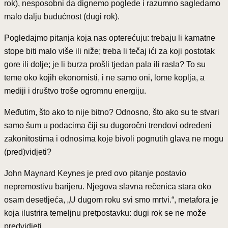
rok), nesposobni da dignemo poglede i razumno sagledamo
malo dalju budućnost (dugi rok).
Pogledajmo pitanja koja nas opterećuju: trebaju li kamatne
stope biti malo više ili niže; treba li tečaj ići za koji postotak
gore ili dolje; je li burza prošli tjedan pala ili rasla? To su
teme oko kojih ekonomisti, i ne samo oni, lome koplja, a
mediji i društvo troše ogromnu energiju.
Međutim, što ako to nije bitno? Odnosno, što ako su te stvari
samo šum u podacima čiji su dugoročni trendovi određeni
zakonitostima i odnosima koje bivoli pognutih glava ne mogu
(pred)vidjeti?
John Maynard Keynes je pred ovo pitanje postavio
nepremostivu barijeru. Njegova slavna rečenica stara oko
osam desetljeća, „U dugom roku svi smo mrtvi.“, metafora je
koja ilustrira temeljnu pretpostavku: dugi rok se ne može
predvidjeti.