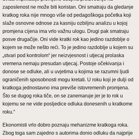
zaposlenost ne može biti koristan. Oni smatraju da gledanje
kratkog roka nije mnogo više od pedagoškoga početka koji
slaže osnovne odnose za kasniju ozbiljnu analizu u kojoj
promjena cijena ima vrlo važnu ulogu. Drugi pak smatraju
posve drugačije. Oni vide kratki rok kao jedino razdoblje o
kojem se može nešto reći. To je jedino razdoblje u kojem su
„stvari pod kontrolom“ jer neizvjesnost i utjecaj prolaska
vremena nemaju presudan utjecaj. Postoje očekivanja i
donose se odluke, ali u uvjetima u kojima se razumni ljudi
ograničenih sposobnosti mogu kretati. U roku koji je dulji od
kratkoga jednostavno ima previše istovremenih promjena.
Što se dugog roka tiče, on se zanemaruje jer je to rok u
kojemu se ne vide posljedice odluka donesenih u kratkome
roku.“
Ekonomisti vrlo dobro poznaju mehanizme kratkoga roka.
Zbog toga sam zajedno s autorima donio odluku da najprije