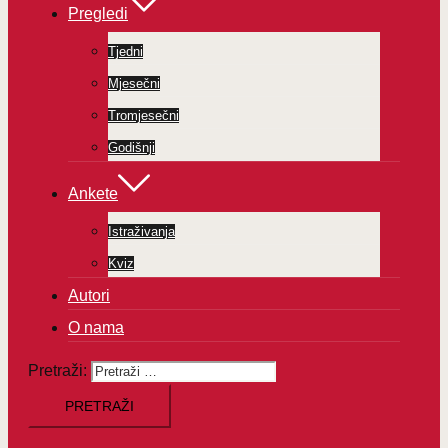
Pregledi
Tjedni
Mjesečni
Tromjesečni
Godišnji
Ankete
Istraživanja
Kviz
Autori
O nama
Pretraži: