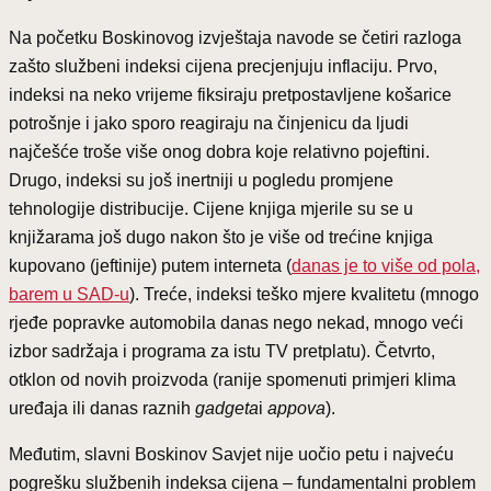
Na početku Boskinovog izvještaja navode se četiri razloga
zašto službeni indeksi cijena precjenjuju inflaciju. Prvo,
indeksi na neko vrijeme fiksiraju pretpostavljene košarice
potrošnje i jako sporo reagiraju na činjenicu da ljudi
najčešće troše više onog dobra koje relativno pojeftini.
Drugo, indeksi su još inertniji u pogledu promjene
tehnologije distribucije. Cijene knjiga mjerile su se u
knjižarama još dugo nakon što je više od trećine knjiga
kupovano (jeftinije) putem interneta (
danas je to više od pola,
barem u SAD-u
). Treće, indeksi teško mjere kvalitetu (mnogo
rjeđe popravke automobila danas nego nekad, mnogo veći
izbor sadržaja i programa za istu TV pretplatu). Četvrto,
otklon od novih proizvoda (ranije spomenuti primjeri klima
uređaja ili danas raznih
gadgeta
i
appova
).
Međutim, slavni Boskinov Savjet nije uočio petu i najveću
pogrešku službenih indeksa cijena – fundamentalni problem