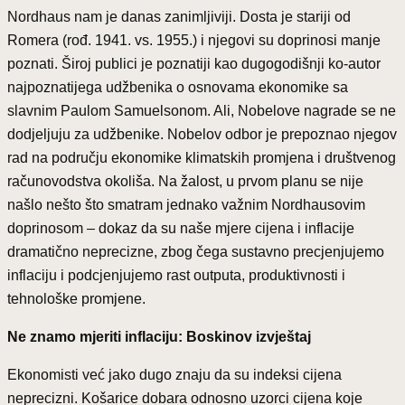
Nordhaus nam je danas zanimljiviji. Dosta je stariji od
Romera (rođ. 1941. vs. 1955.) i njegovi su doprinosi manje
poznati. Široj publici je poznatiji kao dugogodišnji ko-autor
najpoznatijega udžbenika o osnovama ekonomike sa
slavnim Paulom Samuelsonom. Ali, Nobelove nagrade se ne
dodjeljuju za udžbenike. Nobelov odbor je prepoznao njegov
rad na području ekonomike klimatskih promjena i društvenog
računovodstva okoliša. Na žalost, u prvom planu se nije
našlo nešto što smatram jednako važnim Nordhausovim
doprinosom – dokaz da su naše mjere cijena i inflacije
dramatično neprecizne, zbog čega sustavno precjenjujemo
inflaciju i podcjenjujemo rast outputa, produktivnosti i
tehnološke promjene.
Ne znamo mjeriti inflaciju: Boskinov izvještaj
Ekonomisti već jako dugo znaju da su indeksi cijena
neprecizni. Košarice dobara odnosno uzorci cijena koje