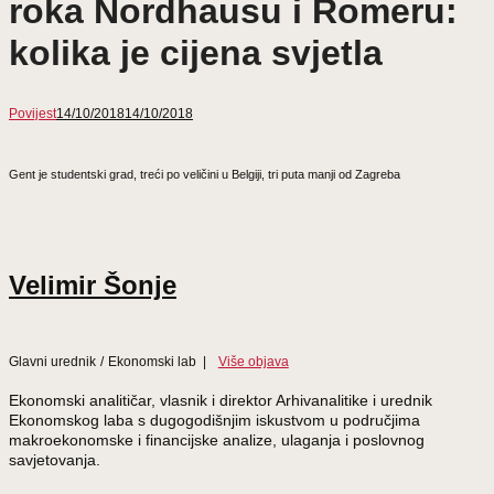
roka Nordhausu i Romeru:
kolika je cijena svjetla
Povijest
14/10/2018
14/10/2018
Gent je studentski grad, treći po veličini u Belgiji, tri puta manji od Zagreba
Velimir Šonje
Glavni urednik
/
Ekonomski lab
|
Više objava
Ekonomski analitičar, vlasnik i direktor Arhivanalitike i urednik
Ekonomskog laba s dugogodišnjim iskustvom u područjima
makroekonomske i financijske analize, ulaganja i poslovnog
savjetovanja.