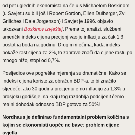
od pet uglednih ekonomista na čelu s Michaelom Boskinom
(u Savjetu su bili još i Robert Gordon, Ellen Dulberger, Zvi
Griliches i Dale Jorgenson) i Savjet je 1996. objavio
takozvani
Boskinov izvještaj
. Prema toj analizi, službeni
američki indeks cijena precjenjivao je inflaciju za čak 1,3
postotna boda na godinu. Drugim riječima, kada indeks
pokaže rast cijena za 2%, to zapravo znači da cijene rastu po
mnogo nižoj stopi od 0,7%.
Posljedice ove pogreške mjerenja su dramatične. Kako se
indeksi cijena koriste za obračun BDP-a, to bi značilo
sljedeće: ako 30 godina precjenjujemo inflaciju za 1,3% u
prosjeku godišnje, na kraju tog razdoblja podcijenit ćemo
realni dohodak odnosno BDP gotovo za 50%!
Nordhaus je definirao fundamentalni problem količina s
kojim se ekonomisti uopće ne bave: problem cijene
svjetla