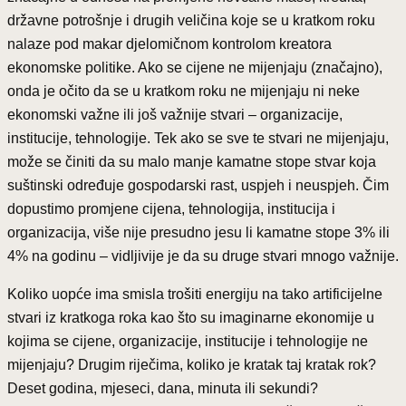
državne potrošnje i drugih veličina koje se u kratkom roku
nalaze pod makar djelomičnom kontrolom kreatora
ekonomske politike. Ako se cijene ne mijenjaju (značajno),
onda je očito da se u kratkom roku ne mijenjaju ni neke
ekonomski važne ili još važnije stvari – organizacije,
institucije, tehnologije. Tek ako se sve te stvari ne mijenjaju,
može se činiti da su malo manje kamatne stope stvar koja
suštinski određuje gospodarski rast, uspjeh i neuspjeh. Čim
dopustimo promjene cijena, tehnologija, institucija i
organizacija, više nije presudno jesu li kamatne stope 3% ili
4% na godinu – vidljivije je da su druge stvari mnogo važnije.
Koliko uopće ima smisla trošiti energiju na tako artificijelne
stvari iz kratkoga roka kao što su imaginarne ekonomije u
kojima se cijene, organizacije, institucije i tehnologije ne
mijenjaju? Drugim riječima, koliko je kratak taj kratak rok?
Deset godina, mjeseci, dana, minuta ili sekundi?