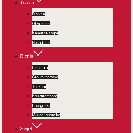
Tržišta
Dionice
Obveznice
Kamatne stope
Nekretnine
Biznis
Industrija
Građevinarstvo
Turizam
Konkurentnost
Energetika
Mikroekonomika
Svijet