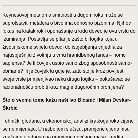
Keynesovoj metafori o smrtnosti u dugom roku može se
suprotstaviti metafora o bivolima odnosno bizonima. Njihov
fokus na kratak rok i oponašanje u krdu doveo je ovu vrstu do
izumiranja. Postavlja se pitanje zašto bi logika koja u
životinjskome svijetu dovodi do istrjebljenja vrijedila za
najuspješniju životinju u vrhu hranidbenog lanca – homo
sapiensa? Je li čovjek uspio samo zbog sposobnosti samo-
obmane? Ili je čovjek tu gdje je, zato što je kroz povijest
svoje vrste primjenjivao neku drugu logiku – pokušavao se
racionalnošću probiti kroz magle dugoročnih promjena?
Što o svemu tome kažu naši Ivo Bićanić i Milan Deskar-
Škrbić
Tehnički gledano, u ekonomskoj analizi kratkoga roka cijene
se ne mijenjaju. U najboljem slučaju, promjene cijena nisu
značajne u odnosu na promjene novčane mase, kredita,