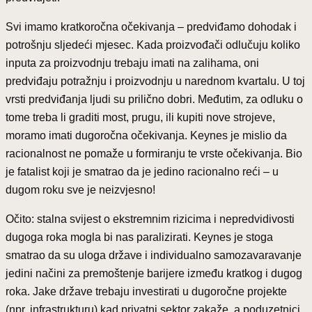
Svi imamo kratkoročna očekivanja – predviđamo dohodak i
potrošnju sljedeći mjesec. Kada proizvođači odlučuju koliko
inputa za proizvodnju trebaju imati na zalihama, oni
predviđaju potražnju i proizvodnju u narednom kvartalu. U toj
vrsti predviđanja ljudi su prilično dobri. Međutim, za odluku o
tome treba li graditi most, prugu, ili kupiti nove strojeve,
moramo imati dugoročna očekivanja. Keynes je mislio da
racionalnost ne pomaže u formiranju te vrste očekivanja. Bio
je fatalist koji je smatrao da je jedino racionalno reći – u
dugom roku sve je neizvjesno!
Očito: stalna svijest o ekstremnim rizicima i nepredvidivosti
dugoga roka mogla bi nas paralizirati. Keynes je stoga
smatrao da su uloga države i individualno samozavaravanje
jedini načini za premoštenje barijere između kratkog i dugog
roka. Jake države trebaju investirati u dugoročne projekte
(npr. infrastrukturu) kad privatni sektor zakaže, a poduzetnici