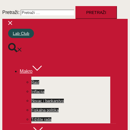
Pretraži:
Lab Club
Makro
Rast
Inflacija
Novac i bankarstvo
Fiskalna politika
Tržište rada