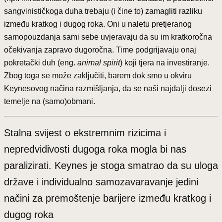
sangvinističkoga duha trebaju (i čine to) zamagliti razliku
između kratkog i dugog roka. Oni u naletu pretjeranog
samopouzdanja sami sebe uvjeravaju da su im kratkoročna
očekivanja zapravo dugoročna. Time podgrijavaju onaj
pokretački duh (eng.
animal spirit
) koji tjera na investiranje.
Zbog toga se može zaključiti, barem dok smo u okviru
Keynesovog načina razmišljanja, da se naši najdalji dosezi
temelje na (samo)obmani.
Stalna svijest o ekstremnim rizicima i
nepredvidivosti dugoga roka mogla bi nas
paralizirati. Keynes je stoga smatrao da su uloga
države i individualno samozavaravanje jedini
načini za premoštenje barijere između kratkog i
dugog roka