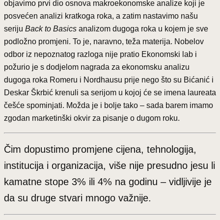
objavimo prvi dio osnova makroekonomske analize koji je
posvećen analizi kratkoga roka, a zatim nastavimo našu
seriju
Back to Basics
analizom dugoga roka u kojem je sve
podložno promjeni. To je, naravno, teža materija. Nobelov
odbor iz nepoznatog razloga nije pratio Ekonomski lab i
požurio je s dodjelom nagrada za ekonomsku analizu
dugoga roka Romeru i Nordhausu prije nego što su Bićanić i
Deskar Škrbić krenuli sa serijom u kojoj će se imena laureata
češće spominjati. Možda je i bolje tako – sada barem imamo
zgodan marketinški okvir za pisanje o dugom roku.
Čim dopustimo promjene cijena, tehnologija,
institucija i organizacija, više nije presudno jesu li
kamatne stope 3% ili 4% na godinu – vidljivije je
da su druge stvari mnogo važnije.