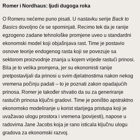
Romer i Nordhaus: ljudi dugoga roka
O Romeru nećemo puno pisati. U nastavku serije
Back to
Basics
dovoljno će se spominjati. Recimo tek da je ranije
egzogeno zadane tehnološke promjene uveo u standardni
ekonomski model koji objašnjava rast. Time je postavio
osnove teorije endogenog rasta koji se povezuje sa
sektorom proizvodnje znanja u kojem vrijede rastući prinosi.
Bila je to velika promjena, jer su ekonomisti ranije
pretpostavljali da prinosi u svim djelatnostima nakon nekog
vremena počinju padati – to je poznati zakon opadajućih
prinosa. Romer je također shvatio da su za generiranje
rastućih prinosa ključni gradovi. Time je poništio apstraktno
ekonomsko modeliranje u korist starijega pristupa koji je
uvažavao ulogu prostora i vremena (povijesti), napose u
radovima Jane Jacobs koja je rano isticala ključnu ulogu
gradova za ekonomski razvoj.