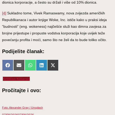
dionica korporacije, a često su držali i više od 10% dionica.
[4]
Sukladno tome, Vivek Ramaswamy, nova zvijezda američkih
Republikanaca i autor knjige Woke, Inc. ističe kako u praksi ideja
“budnosti“ (eng. wokeness) najčešće služi kao dimna zavjesa za
brojne prijestupe i propuste vodstva korporacija koje uvijek teže
povećanju profita i moći, samo što ne želi da to bude toliko očito.
Podijelite članak:
Share
Share
Share
Share
Share
Facebook
Email
WhatsApp
LinkedIn
X
on
on
on
on
on
(Twitter)
Kristijan Kotarski
Pročitajte i ovo:
Foto: Alexander Gray / Unsplash
07/08/2026
07/08/2026