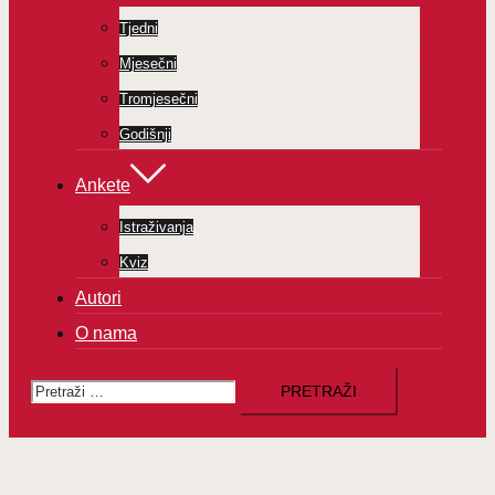
Tjedni
Mjesečni
Tromjesečni
Godišnji
Ankete
Istraživanja
Kviz
Autori
O nama
Pretraži: