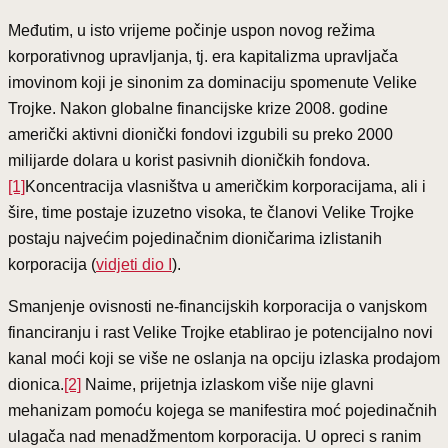
Međutim, u isto vrijeme počinje uspon novog režima
korporativnog upravljanja, tj. era kapitalizma upravljača
imovinom koji je sinonim za dominaciju spomenute Velike
Trojke. Nakon globalne financijske krize 2008. godine
američki aktivni dionički fondovi izgubili su preko 2000
milijarde dolara u korist pasivnih dioničkih fondova.
[1]
Koncentracija vlasništva u američkim korporacijama, ali i
šire, time postaje izuzetno visoka, te članovi Velike Trojke
postaju najvećim pojedinačnim dioničarima izlistanih
korporacija (
vidjeti dio I
).
Smanjenje ovisnosti ne-financijskih korporacija o vanjskom
financiranju i rast Velike Trojke etablirao je potencijalno novi
kanal moći koji se više ne oslanja na opciju izlaska prodajom
dionica.
[2]
Naime, prijetnja izlaskom više nije glavni
mehanizam pomoću kojega se manifestira moć pojedinačnih
ulagača nad menadžmentom korporacija. U opreci s ranim