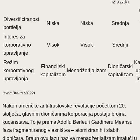
izlazak)
Diverzificiranost
Niska
Niska
Srednja
portfelja
Interes za
korporativno
Visok
Visok
Srednji
upravljanje
Režim
Ka
Financijski
Dioničarski
korporativnog
Menadžerijalizam
u
kapitalizam
kapitalizam
upravljanja
i
Izvor: Braun (2022)
Nakon američke anti-trustovske revolucije početkom 20.
stoljeća, glavnim dioničarima korporacija postaju brojna
kućanstava. To je prema Adolfu Berleu i Gardineru Meansu
faza fragmentiranog vlasništva – atomiziranih i slabih
dioničara. Braun ovu fazu naziva menadžerijalizam imajući u