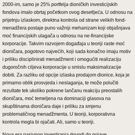
2000-im, samo je 25% portfelja dioničkih investicijskih
fondova imalo obrtaj početkom ovog desetljeća. U odnosu na
prijetnju izlaskom, direktna kontrola od strane velikih fond-
menadžera postaje puno važniji mehanizam koji objašnjava
moć financijskih ulagača u odnosu na ne-financijske
korporacije. Takvim razvojem događaja u teoriji raste moć
dioničara, pogotovo najvećih, koji sada konačno imaju motiv
i priliku disciplinirati menadžment i omogućiti realizaciju
dugoročnih ciljeva korporacije u smislu maksimalizacije
dobiti. Za razliku od opcije izlaska prodajom dionice, koja je
primarno oblik prosvjeda i neslaganja, te može polučiti
rezultate tek ukoliko pokrene lančanu reakciju preostalih
dioničara, moć temeljena na dominaciji glasova na
skupštinama dioničara daje i priliku za smjenu
problematičnog menadžmenta. U teoriji, korporativna
kontrola mogla bi ojačati. Ali, samo u teoriji.
Nova era pasivnog investiranja dovodi do pojave