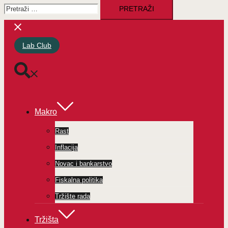
Pretraži:
Lab Club
Makro
Rast
Inflacija
Novac i bankarstvo
Fiskalna politika
Tržište rada
Tržišta