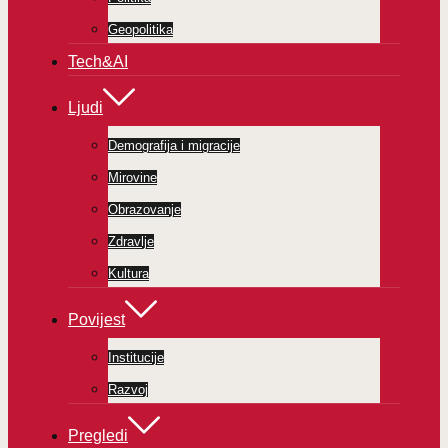
Geopolitika
Tech&AI
Ljudi
Demografija i migracije
Mirovine
Obrazovanje
Zdravlje
Kultura
Povijest
Institucije
Razvoj
Pregledi