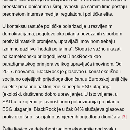
preostalim dioničarima i široj javnosti, pa samim time postaju
predmetom interesa medija, regulatora i političke elite.
U kontekstu rastuće političke polarizacije u razvijenim
demokracijama, pogotovo oko pitanja povezanih s borbom
protiv klimatskih promjena, upravljači imovinom trebaju
iznimno pažljivo “hodati po jajima“. Stoga je važno ukazati
na kameleonsku prilagodljivost BlackRocka kao
paradigmatskog primjera velikog upravljača imovinom. Od
2017. naovamo, BlackRock je glasovao u korist okolišno i
socijalno osjetljivih prijedloga dioničara u Europskoj uniji čije
su elite posebno naklonjene konceptu ESG ulaganja
(ekološki, društveno dobro upravljanje). U isto vrijeme, u
SAD-u, u kojemu je javnost puno polariziranija po pitanju
ESG ulaganja, BlackRock je u čak 84% slučajeva glasovao
protiv okolišno i socijalno usmjerenih prijedloga dioničara.
[3]
Želja ljevice za dekarbonizacijom ekonomije pod svaku