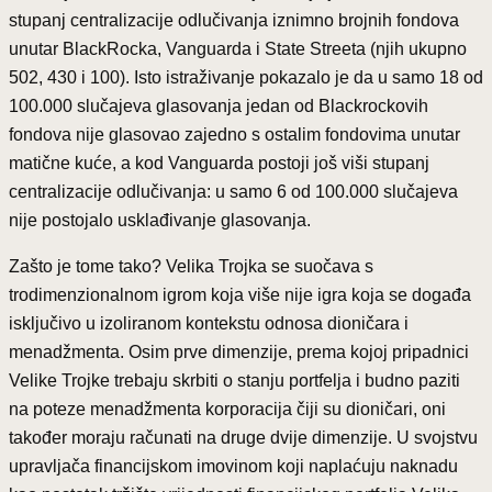
stupanj centralizacije odlučivanja iznimno brojnih fondova
unutar BlackRocka, Vanguarda i State Streeta (njih ukupno
502, 430 i 100). Isto istraživanje pokazalo je da u samo 18 od
100.000 slučajeva glasovanja jedan od Blackrockovih
fondova nije glasovao zajedno s ostalim fondovima unutar
matične kuće, a kod Vanguarda postoji još viši stupanj
centralizacije odlučivanja: u samo 6 od 100.000 slučajeva
nije postojalo usklađivanje glasovanja.
Zašto je tome tako? Velika Trojka se suočava s
trodimenzionalnom igrom koja više nije igra koja se događa
isključivo u izoliranom kontekstu odnosa dioničara i
menadžmenta. Osim prve dimenzije, prema kojoj pripadnici
Velike Trojke trebaju skrbiti o stanju portfelja i budno paziti
na poteze menadžmenta korporacija čiji su dioničari, oni
također moraju računati na druge dvije dimenzije. U svojstvu
upravljača financijskom imovinom koji naplaćuju naknadu