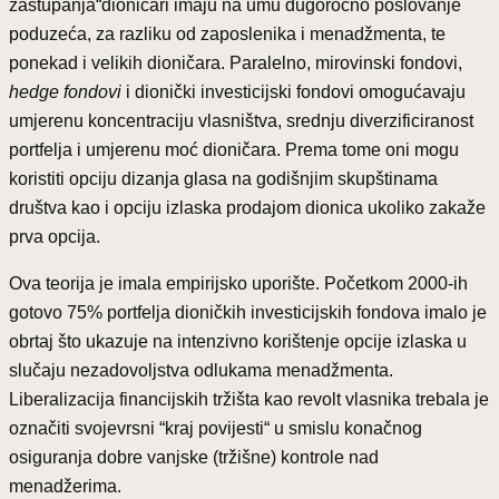
zastupanja“dioničari imaju na umu dugoročno poslovanje
poduzeća, za razliku od zaposlenika i menadžmenta, te
ponekad i velikih dioničara. Paralelno, mirovinski fondovi,
hedge fondovi
i dionički investicijski fondovi omogućavaju
umjerenu koncentraciju vlasništva, srednju diverzificiranost
portfelja i umjerenu moć dioničara. Prema tome oni mogu
koristiti opciju dizanja glasa na godišnjim skupštinama
društva kao i opciju izlaska prodajom dionica ukoliko zakaže
prva opcija.
Ova teorija je imala empirijsko uporište. Početkom 2000-ih
gotovo 75% portfelja dioničkih investicijskih fondova imalo je
obrtaj što ukazuje na intenzivno korištenje opcije izlaska u
slučaju nezadovoljstva odlukama menadžmenta.
Liberalizacija financijskih tržišta kao revolt vlasnika trebala je
označiti svojevrsni “kraj povijesti“ u smislu konačnog
osiguranja dobre vanjske (tržišne) kontrole nad
menadžerima.