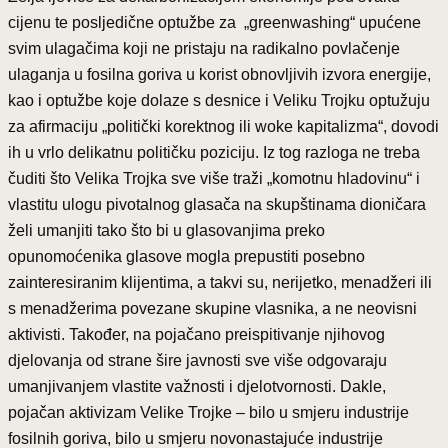
cijenu te posljedične optužbe za „greenwashing“ upućene
svim ulagačima koji ne pristaju na radikalno povlačenje
ulaganja u fosilna goriva u korist obnovljivih izvora energije,
kao i optužbe koje dolaze s desnice i Veliku Trojku optužuju
za afirmaciju „politički korektnog ili woke kapitalizma“, dovodi
ih u vrlo delikatnu političku poziciju. Iz tog razloga ne treba
čuditi što Velika Trojka sve više traži „komotnu hladovinu“ i
vlastitu ulogu pivotalnog glasača na skupštinama dioničara
želi umanjiti tako što bi u glasovanjima preko
opunomoćenika glasove mogla prepustiti posebno
zainteresiranim klijentima, a takvi su, nerijetko, menadžeri ili
s menadžerima povezane skupine vlasnika, a ne neovisni
aktivisti. Također, na pojačano preispitivanje njihovog
djelovanja od strane šire javnosti sve više odgovaraju
umanjivanjem vlastite važnosti i djelotvornosti. Dakle,
pojačan aktivizam Velike Trojke – bilo u smjeru industrije
fosilnih goriva, bilo u smjeru novonastajuće industrije