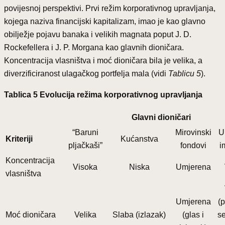
povijesnoj perspektivi. Prvi režim korporativnog upravljanja,
kojega naziva financijski kapitalizam, imao je kao glavno
obilježje pojavu banaka i velikih magnata poput J. D.
Rockefellera i J. P. Morgana kao glavnih dioničara.
Koncentracija vlasništva i moć dioničara bila je velika, a
diverzificiranost ulagačkog portfelja mala (vidi
Tablicu 5
).
Tablica 5 Evolucija režima korporativnog upravljanja
Glavni dioničari
“Baruni
Mirovinski
U
Kriteriji
Kućanstva
pljačkaši”
fondovi
i
Koncentracija
Visoka
Niska
Umjerena
vlasništva
Umjerena
(p
Moć dioničara
Velika
Slaba (izlazak)
(glas i
se