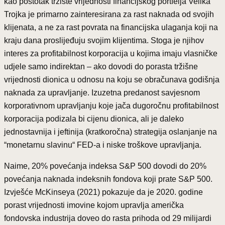
kao postotak tržište vrijednosti financijskog portfelja Velika
Trojka je primarno zainteresirana za rast naknada od svojih
klijenata, a ne za rast povrata na financijska ulaganja koji na
kraju dana proslijeđuju svojim klijentima. Stoga je njihov
interes za profitabilnost korporacija u kojima imaju vlasničke
udjele samo indirektan – ako dovodi do porasta tržišne
vrijednosti dionica u odnosu na koju se obračunava godišnja
naknada za upravljanje. Izuzetna predanost savjesnom
korporativnom upravljanju koje jača dugoročnu profitabilnost
korporacija podizala bi cijenu dionica, ali je daleko
jednostavnija i jeftinija (kratkoročna) strategija oslanjanje na
“monetarnu slavinu“ FED-a i niske troškove upravljanja.
Naime, 20% povećanja indeksa S&P 500 dovodi do 20%
povećanja naknada indeksnih fondova koji prate S&P 500.
Izvješće McKinseya (2021) pokazuje da je 2020. godine
porast vrijednosti imovine kojom upravlja američka
fondovska industrija doveo do rasta prihoda od 29 milijardi