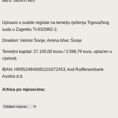
MBS: 080457965
Upisano u sudski registar na temelju rješenja Trgovačkog
suda u Zagrebu Tt-03/2982-2.
Direktori: Velimir Šonje, Amina Ahec Šonje
Temeljni kapital: 27.100,00 kuna / 3.596,79 eura, uplaćen u
cijelosti.
IBAN: HR9524840081101672453, kod Raiffeisenbank
Austria d.d.
Arhiva po mjesecima:
Arhiva
po