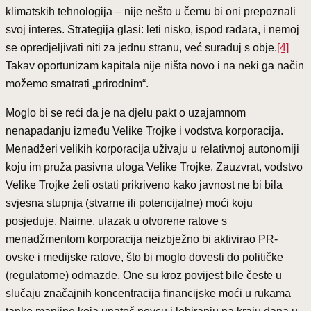
klimatskih tehnologija – nije nešto u čemu bi oni prepoznali
svoj interes. Strategija glasi: leti nisko, ispod radara, i nemoj
se opredjeljivati niti za jednu stranu, već surađuj s obje.
[4]
Takav oportunizam kapitala nije ništa novo i na neki ga način
možemo smatrati „prirodnim“.
Moglo bi se reći da je na djelu pakt o uzajamnom
nenapadanju između Velike Trojke i vodstva korporacija.
Menadžeri velikih korporacija uživaju u relativnoj autonomiji
koju im pruža pasivna uloga Velike Trojke. Zauzvrat, vodstvo
Velike Trojke želi ostati prikriveno kako javnost ne bi bila
svjesna stupnja (stvarne ili potencijalne) moći koju
posjeduje. Naime, ulazak u otvorene ratove s
menadžmentom korporacija neizbježno bi aktivirao PR-
ovske i medijske ratove, što bi moglo dovesti do političke
(regulatorne) odmazde. One su kroz povijest bile česte u
slučaju značajnih koncentracija financijske moći u rukama