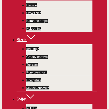
Dionice
Obveznice
Kamatne stope
Nekretnine
Biznis
Industrija
Građevinarstvo
Turizam
Konkurentnost
Energetika
Mikroekonomika
Svijet
Politika