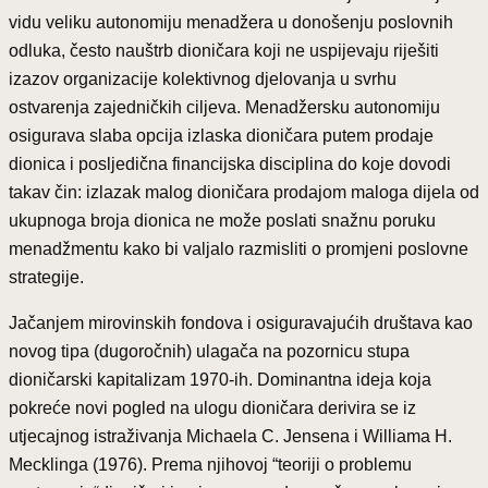
vidu veliku autonomiju menadžera u donošenju poslovnih
odluka, često nauštrb dioničara koji ne uspijevaju riješiti
izazov organizacije kolektivnog djelovanja u svrhu
ostvarenja zajedničkih ciljeva. Menadžersku autonomiju
osigurava slaba opcija izlaska dioničara putem prodaje
dionica i posljedična financijska disciplina do koje dovodi
takav čin: izlazak malog dioničara prodajom maloga dijela od
ukupnoga broja dionica ne može poslati snažnu poruku
menadžmentu kako bi valjalo razmisliti o promjeni poslovne
strategije.
Jačanjem mirovinskih fondova i osiguravajućih društava kao
novog tipa (dugoročnih) ulagača na pozornicu stupa
dioničarski kapitalizam 1970-ih. Dominantna ideja koja
pokreće novi pogled na ulogu dioničara derivira se iz
utjecajnog istraživanja Michaela C. Jensena i Williama H.
Mecklinga (1976). Prema njihovoj “teoriji o problemu