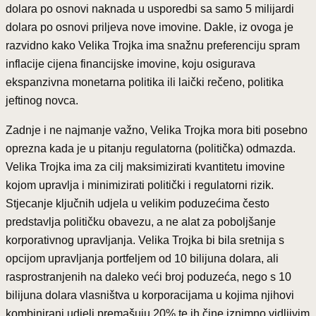
dolara po osnovi naknada u usporedbi sa samo 5 milijardi
dolara po osnovi priljeva nove imovine. Dakle, iz ovoga je
razvidno kako Velika Trojka ima snažnu preferenciju spram
inflacije cijena financijske imovine, koju osigurava
ekspanzivna monetarna politika ili laički rečeno, politika
jeftinog novca.
Zadnje i ne najmanje važno, Velika Trojka mora biti posebno
oprezna kada je u pitanju regulatorna (politička) odmazda.
Velika Trojka ima za cilj maksimizirati kvantitetu imovine
kojom upravlja i minimizirati politički i regulatorni rizik.
Stjecanje ključnih udjela u velikim poduzećima često
predstavlja političku obavezu, a ne alat za poboljšanje
korporativnog upravljanja. Velika Trojka bi bila sretnija s
opcijom upravljanja portfeljem od 10 bilijuna dolara, ali
rasprostranjenih na daleko veći broj poduzeća, nego s 10
bilijuna dolara vlasništva u korporacijama u kojima njihovi
kombinirani udjeli premašuju 20% te ih čine iznimno vidljivim