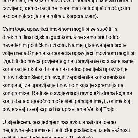
tanke manjine koja unatoč novcu i lobiranju na kraju dana u
razvijenoj demokraciji ne mora imati odlučujuću moć (osim
ako demokracija ne atrofira u korporatizam).
Osim toga, upravljači imovinom mogli bi se suočiti i s
direktnim financijskim gubitkom, a ne samo prethodno
navedenim političkim rizikom. Naime, glasovanjem protiv
volje menadžmenta korporacija upravljači imovinom mogli bi
izgubiti dio novca povjerenog na upravljanje od strane same
korporacije ukoliko bi ona naknadno prenijela upravljanje
mirovinskom štednjom svojih zaposlenika konkurentskoj
kompaniji za upravljanje imovinom koja je spremnija na
kompromise. Radi se o svojevrsnoj ravnoteži straha koja na
kraju dana dugoročno može šteti principalima, tj. onima koji
povjeravaju svoj kapital na upravljanje Velikoj Trojci.
U sljedećem, posljednjem nastavku, analizirat ćemo
negativne ekonomske i političke posljedice uzleta važnosti