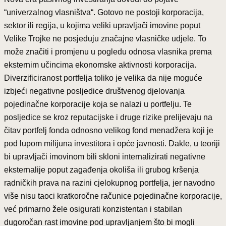
“univerzalnog vlasništva“. Gotovo ne postoji korporacija,
sektor ili regija, u kojima veliki upravljači imovine poput
Velike Trojke ne posjeduju značajne vlasničke udjele. To
može značiti i promjenu u pogledu odnosa vlasnika prema
eksternim učincima ekonomske aktivnosti korporacija.
Diverzificiranost portfelja toliko je velika da nije moguće
izbjeći negativne posljedice društvenog djelovanja
pojedinačne korporacije koja se nalazi u portfelju. Te
posljedice se kroz reputacijske i druge rizike prelijevaju na
čitav portfelj fonda odnosno velikog fond menadžera koji je
pod lupom milijuna investitora i opće javnosti. Dakle, u teoriji
bi upravljači imovinom bili skloni internalizirati negativne
eksternalije poput zagađenja okoliša ili grubog kršenja
radničkih prava na razini cjelokupnog portfelja, jer navodno
više nisu taoci kratkoročne računice pojedinačne korporacije,
već primarno žele osigurati konzistentan i stabilan
dugoročan rast imovine pod upravljanjem što bi mogli