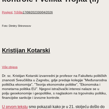
Povijest
,
Tržišta
17/08/2023
30/04/2026
Foto: Dimitry Shironosov
Kristijan Kotarski
Više objava
Dr. sc. Kristijan Kotarski izvanredni je profesor na Fakultetu političkih
znanosti Sveučilišta u Zagrebu, gdje predaje kolegije "Međunarodna
politička ekonomija", "Teorija ekonomske politike", "Ekonomska i
monetarna politika EU". Njegovi istraživački interesi nalaze se u
polju geoekonomije i geopolitike, s naglaskom na trgovinsku politiku,
financijske sankcije i izvozne kontrole.
U prvom tekstu
smo pokazali kako je u 21. stoljeću došlo do