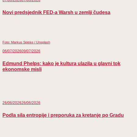
Novi predsjednik FED-a Warsh u zemlji čudesa
Foto: Markus Spiske / Unsplash
06/07/2026
09/07/2026
Edmund Phelps: kako je kultura ulazila u glavni tok
ekonomske misli
26/06/2026
26/06/2026
Podla sila entropije i preporuka za kretanje po Gradu