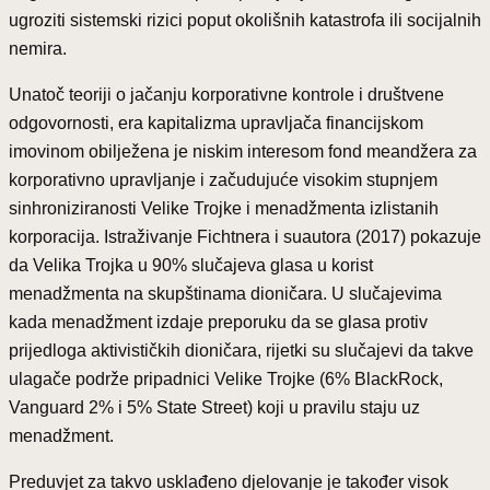
ugroziti sistemski rizici poput okolišnih katastrofa ili socijalnih
nemira.
Unatoč teoriji o jačanju korporativne kontrole i društvene
odgovornosti, era kapitalizma upravljača financijskom
imovinom obilježena je niskim interesom fond meandžera za
korporativno upravljanje i začudujuće visokim stupnjem
sinhroniziranosti Velike Trojke i menadžmenta izlistanih
korporacija. Istraživanje Fichtnera i suautora (2017) pokazuje
da Velika Trojka u 90% slučajeva glasa u korist
menadžmenta na skupštinama dioničara. U slučajevima
kada menadžment izdaje preporuku da se glasa protiv
prijedloga aktivističkih dioničara, rijetki su slučajevi da takve
ulagače podrže pripadnici Velike Trojke (6% BlackRock,
Vanguard 2% i 5% State Street) koji u pravilu staju uz
menadžment.
Preduvjet za takvo usklađeno djelovanje je također visok