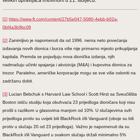
velikih upravljača imovinom u 21. stoljeću.
[1]
https://www.ft.com/content/27b5e047-5080-4ebb-b02a-
0bf4a3b9bc08
[2]
Zanimljivo je napomenuti da od 1996. nema neto povećanja
izdavanja novih dionica i burza više nije primarno mjesto prikupljanja
kapitala. Premda se pojavljuju nova dionička izdanja, njih
nadmašuju učinki spajanja i akvizicija (M&A) i kupovina dionica za
trezor. Paralelno, američke korporacije mogu se sve više osloniti na
zadržanu dobit.
[3]
Lucian Bebchuk s Harvard Law School i Scott Hirst sa Sveučilišta
Boston ističu studiju koja obuhvaća 23 prijedloga dioničara koji nisu
prošli s razlikom u glasovima manjom od 10%. U slučajevima svih
prijedloga protiv su uvijek bili BlackRock i/ili Vanguard (oboje su bili
protiv u slučaju 20 od 23 prijedloga). Važno je napomenuti da su
BlackRock i/ili Vanguard u svakom slučaju držali minimalno 5%