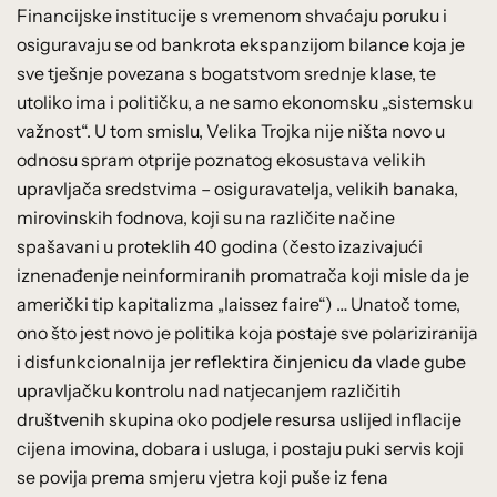
Financijske institucije s vremenom shvaćaju poruku i
osiguravaju se od bankrota ekspanzijom bilance koja je
sve tješnje povezana s bogatstvom srednje klase, te
utoliko ima i političku, a ne samo ekonomsku „sistemsku
važnost“. U tom smislu, Velika Trojka nije ništa novo u
odnosu spram otprije poznatog ekosustava velikih
upravljača sredstvima – osiguravatelja, velikih banaka,
mirovinskih fodnova, koji su na različite načine
spašavani u proteklih 40 godina (često izazivajući
iznenađenje neinformiranih promatrača koji misle da je
američki tip kapitalizma „laissez faire“) … Unatoč tome,
ono što jest novo je politika koja postaje sve polariziranija
i disfunkcionalnija jer reflektira činjenicu da vlade gube
upravljačku kontrolu nad natjecanjem različitih
društvenih skupina oko podjele resursa uslijed inflacije
cijena imovina, dobara i usluga, i postaju puki servis koji
se povija prema smjeru vjetra koji puše iz fena