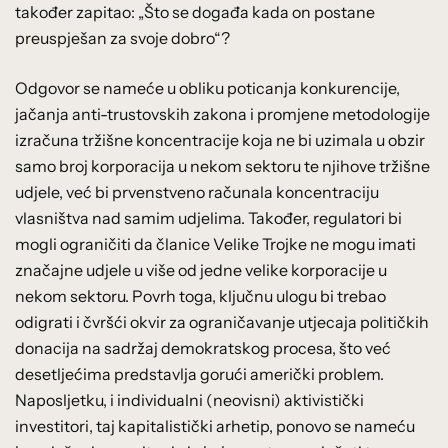
također zapitao: „Što se događa kada on postane
preuspješan za svoje dobro“?
Odgovor se nameće u obliku poticanja konkurencije,
jačanja anti-trustovskih zakona i promjene metodologije
izračuna tržišne koncentracije koja ne bi uzimala u obzir
samo broj korporacija u nekom sektoru te njihove tržišne
udjele, već bi prvenstveno računala koncentraciju
vlasništva nad samim udjelima. Također, regulatori bi
mogli ograničiti da članice Velike Trojke ne mogu imati
značajne udjele u više od jedne velike korporacije u
nekom sektoru. Povrh toga, ključnu ulogu bi trebao
odigrati i čvršći okvir za ograničavanje utjecaja političkih
donacija na sadržaj demokratskog procesa, što već
desetljećima predstavlja gorući američki problem.
Naposljetku, i individualni (neovisni) aktivistički
investitori, taj kapitalistički arhetip, ponovo se nameću