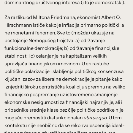
dominantnog društvenog interesa (i to je demokratski).
Za razliku od Miltona Friedmana, ekonomist Albert O.
Hirschmann ističe kako je inflacija primarno politički, a
ne monetarni fenomen. Sve to (možda) ukazuje na
postojanje Nemogućeg trojstva: a) održavanje
funkcionalne demokracije; b) održavanje financijske
stabilnosti i c) oslanjanje na kapitalizam velikih
upravljača financijskom imovinom. U eri rastuće
političke polarizacije i slabljenja političkog konsenzusa
ključan izazov za liberalne demokracije je pitanje kako
iznjedriti široku centrističku koaliciju spremnu na veliko
financijsko pospremanje uz istovremeno smanjenje
ekonomske nesigurnosti za financijski najranjivije, ali i
pripadnike srednje klase bez čije političke podrške nije
moguće premostiti disfunkcionalan
status quo
. U tom
kontekstu nije neobično da se rekonvalescencija ideal-
tipa neovisnog aktivističkog dioničara nameće kao