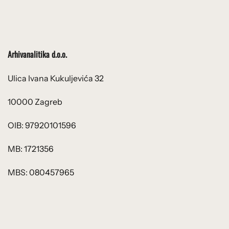
Arhivanalitika d.o.o.
Ulica Ivana Kukuljevića 32
10000 Zagreb
OIB: 97920101596
MB: 1721356
MBS: 080457965