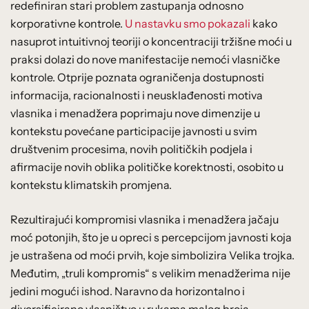
redefiniran stari problem zastupanja odnosno
korporativne kontrole.
U nastavku smo pokazali
kako
nasuprot intuitivnoj teoriji o koncentraciji tržišne moći u
praksi dolazi do nove manifestacije nemoći vlasničke
kontrole. Otprije poznata ograničenja dostupnosti
informacija, racionalnosti i neusklađenosti motiva
vlasnika i menadžera poprimaju nove dimenzije u
kontekstu povećane participacije javnosti u svim
društvenim procesima, novih političkih podjela i
afirmacije novih oblika političke korektnosti, osobito u
kontekstu klimatskih promjena.
Rezultirajući kompromisi vlasnika i menadžera jačaju
moć potonjih, što je u opreci s percepcijom javnosti koja
je ustrašena od moći prvih, koje simbolizira Velika trojka.
Međutim, „truli kompromis“ s velikim menadžerima nije
jedini mogući ishod. Naravno da horizontalno i
diversificirano vlasništvo u rukama malog broja