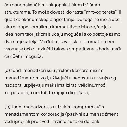
će monopolističkim i oligopolističkim tržišnim
strukturama. To može dovesti do rasta “mrtvog tereta” ili
gubitka ekonomskog blagostanja. Do toga ne mora doći
ako oligopoli emuliraju kompetitivne ishode, što je u
idealnom teorijskom slučaju moguće i ako postoje samo
dva natjecatelja. Međutim, izvanjskim promatranjem
veoma je teško razlučiti takve kompetitivne ishode među
čak četiri moguća:
(a) fond-menadžeri su u „trulom kompromisu“ s
menadžmentom koji, uživajući u nedostatku vanjskog
nadzora, uspijevaju maksimalizirati veličinu/moć
korporacija, a ne dobit krajnjih dioničara;
(b) fond-menadžeri su u „trulom kompromisu“ s
menadžmentom korporacija (pasivni su, menadžment
vodi igru), ali proizvodi i tržišta su takvi da ipak