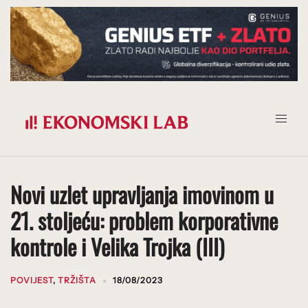
Prijeđi
na
sadržaj
Novi uzlet upravljanja imovinom u
21. stoljeću: problem korporativne
kontrole i Velika Trojka (III)
POVIJEST
,
TRŽIŠTA
18/08/2023