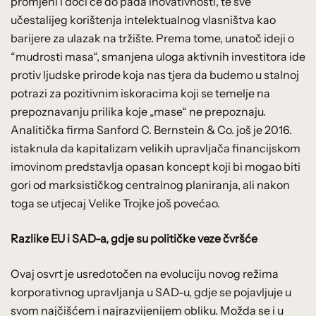
promjeni i doći će do pada inovativnosti, te sve
učestalijeg korištenja intelektualnog vlasništva kao
barijere za ulazak na tržište. Prema tome, unatoč ideji o
“mudrosti masa“, smanjena uloga aktivnih investitora ide
protiv ljudske prirode koja nas tjera da budemo u stalnoj
potrazi za pozitivnim iskoracima koji se temelje na
prepoznavanju prilika koje „mase“ ne prepoznaju.
Analitička firma Sanford C. Bernstein & Co. još je 2016.
istaknula da kapitalizam velikih upravljača financijskom
imovinom predstavlja opasan koncept koji bi mogao biti
gori od marksističkog centralnog planiranja, ali nakon
toga se utjecaj Velike Trojke još povećao.
Razlike EU i SAD-a, gdje su političke veze čvršće
Ovaj osvrt je usredotočen na evoluciju novog režima
korporativnog upravljanja u SAD-u, gdje se pojavljuje u
svom najčišćem i najrazvijenijem obliku. Možda se i u