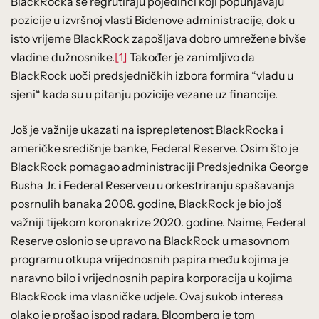
BlackRocka se regrutiraju pojedinci koji popunjavaju
pozicije u izvršnoj vlasti Bidenove administracije, dok u
isto vrijeme BlackRock zapošljava dobro umrežene bivše
vladine dužnosnike.
[1]
Također je zanimljivo da
BlackRock uoči predsjedničkih izbora formira “vladu u
sjeni“ kada su u pitanju pozicije vezane uz financije.
Još je važnije ukazati na isprepletenost BlackRocka i
američke središnje banke, Federal Reserve. Osim što je
BlackRock pomagao administraciji Predsjednika George
Busha Jr. i Federal Reserveu u orkestriranju spašavanja
posrnulih banaka 2008. godine, BlackRock je bio još
važniji tijekom koronakrize 2020. godine. Naime, Federal
Reserve oslonio se upravo na BlackRock u masovnom
programu otkupa vrijednosnih papira među kojima je
naravno bilo i vrijednosnih papira korporacija u kojima
BlackRock ima vlasničke udjele. Ovaj sukob interesa
olako je prošao ispod radara. Bloomberg je tom