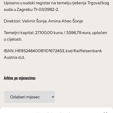
Upisano u sudski registar na temelju rješenja Trgovačkog
suda u Zagrebu Tt-03/2982-2.
Direktori: Velimir Šonje, Amina Ahec Šonje
Temeljni kapital: 27.100,00 kuna / 3.596,79 eura, uplaćen
u cijelosti.
IBAN: HR9524840081101672453, kod Raiffeisenbank
Austria d.d.
Arhiva po mjesecima:
Arhiva
po
mjesecima: