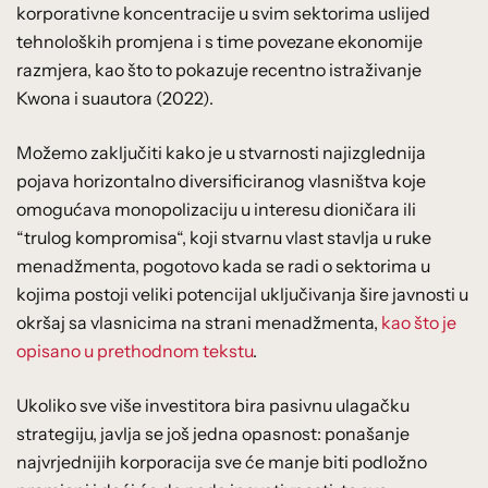
korporativne koncentracije u svim sektorima uslijed
tehnoloških promjena i s time povezane ekonomije
razmjera, kao što to pokazuje recentno istraživanje
Kwona i suautora (2022).
Možemo zaključiti kako je u stvarnosti najizglednija
pojava horizontalno diversificiranog vlasništva koje
omogućava monopolizaciju u interesu dioničara ili
“trulog kompromisa“, koji stvarnu vlast stavlja u ruke
menadžmenta, pogotovo kada se radi o sektorima u
kojima postoji veliki potencijal uključivanja šire javnosti u
okršaj sa vlasnicima na strani menadžmenta,
kao što je
opisano u prethodnom tekstu
.
Ukoliko sve više investitora bira pasivnu ulagačku
strategiju, javlja se još jedna opasnost: ponašanje
najvrjednijih korporacija sve će manje biti podložno