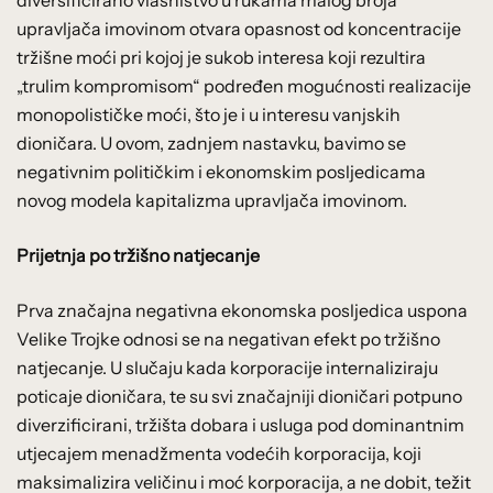
upravljača imovinom otvara opasnost od koncentracije
tržišne moći pri kojoj je sukob interesa koji rezultira
„trulim kompromisom“ podređen mogućnosti realizacije
monopolističke moći, što je i u interesu vanjskih
dioničara. U ovom, zadnjem nastavku, bavimo se
negativnim političkim i ekonomskim posljedicama
novog modela kapitalizma upravljača imovinom.
Prijetnja po tržišno natjecanje
Prva značajna negativna ekonomska posljedica uspona
Velike Trojke odnosi se na negativan efekt po tržišno
natjecanje. U slučaju kada korporacije internaliziraju
poticaje dioničara, te su svi značajniji dioničari potpuno
diverzificirani, tržišta dobara i usluga pod dominantnim
utjecajem menadžmenta vodećih korporacija, koji
maksimalizira veličinu i moć korporacija, a ne dobit, težit