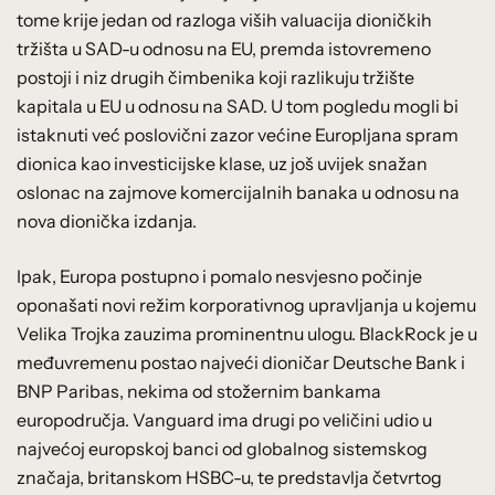
tome krije jedan od razloga viših valuacija dioničkih
tržišta u SAD-u odnosu na EU, premda istovremeno
postoji i niz drugih čimbenika koji razlikuju tržište
kapitala u EU u odnosu na SAD. U tom pogledu mogli bi
istaknuti već poslovični zazor većine Europljana spram
dionica kao investicijske klase, uz još uvijek snažan
oslonac na zajmove komercijalnih banaka u odnosu na
nova dionička izdanja.
Ipak, Europa postupno i pomalo nesvjesno počinje
oponašati novi režim korporativnog upravljanja u kojemu
Velika Trojka zauzima prominentnu ulogu. BlackRock je u
međuvremenu postao najveći dioničar Deutsche Bank i
BNP Paribas, nekima od stožernim bankama
europodručja. Vanguard ima drugi po veličini udio u
najvećoj europskoj banci od globalnog sistemskog
značaja, britanskom HSBC-u, te predstavlja četvrtog