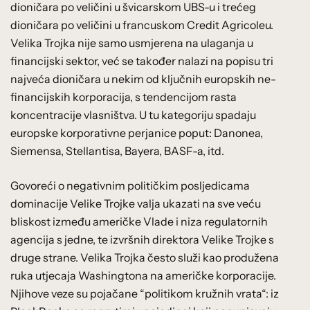
dioničara po veličini u švicarskom UBS-u i trećeg
dioničara po veličini u francuskom Credit Agricoleu.
Velika Trojka nije samo usmjerena na ulaganja u
financijski sektor, već se također nalazi na popisu tri
najveća dioničara u nekim od ključnih europskih ne-
financijskih korporacija, s tendencijom rasta
koncentracije vlasništva. U tu kategoriju spadaju
europske korporativne perjanice poput: Danonea,
Siemensa, Stellantisa, Bayera, BASF-a, itd.
Govoreći o negativnim političkim posljedicama
dominacije Velike Trojke valja ukazati na sve veću
bliskost između američke Vlade i niza regulatornih
agencija s jedne, te izvršnih direktora Velike Trojke s
druge strane. Velika Trojka često služi kao produžena
ruka utjecaja Washingtona na američke korporacije.
Njihove veze su pojačane “politikom kružnih vrata“: iz