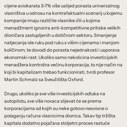
cijene aviokarata 3-7% više uslijed porasta univerzalnog
vlasništva u odnosu na kontrafaktualni scenarij u kojemu
kompanije imaju različite vlasnike i/ili u kojima
menadžment ignorira anti-kompetitivne pritiske velikih
dioničara zastupljenih u dotičnom sektoru. Smanjenje
natjecanja ide ruku pod ruku s višim cijenama i manjom
količinom, te dovodi do porasta nejednakosti i usporava
ekonomski rast. Ukoliko samo nekolicina investicijskih
menadžera kontrolira većinu korporacija, to nije način na
koji bi kapitalizam trebao funkcionirati, tvrdi profesor
Martin Schmalz sa Sveučilišta Oxford.
Drugo, ukoliko je sve više investicijskih odluka na
autopilotu, sve više novaca slijevat će se prema
korporacijama od kojih su neke gotovo neovisne o
polaganju računa vlasnicima dionica. Takav tip tržišta
kapitala dodatno pojačava stoljetni proces rastuće