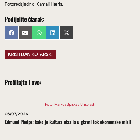
Potpredsjednici Kamali Harris.
Podijelite članak:
Share
Share
Share
Share
Share
Facebook
Email
WhatsApp
LinkedIn
X
on
on
on
on
on
(Twitter)
KRISTIJAN KOTARSKI
Pročitajte i ovo:
Foto: Markus Spiske / Unsplash
06/07/2026
Edmund Phelps: kako je kultura ulazila u glavni tok ekonomske misli