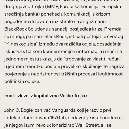
druge, javne Trojke (MMF, Europska komisija i Europska
središnja banka) ponekad u komunikaciji s krizom
pogođenim državama inzistirale na angažmanu
BlackRock Solutions u sanaciji posljedica krize. Premda
su mnogi, pa i sam BlackRock, isticali postojanje čvrstog
“Kineskog zida“ između dva različita odjela, dosadašnja
iskustva s tolikom koncentracijom informacija i moći na
jednome mjestu ukazuju da “trgovanje za vlastiti račun“
u jednom trenutku postaje preveliko iskušenje, te nagriza
povjerenje u nepristranost tržišnih procesa i legitimnost
političkih odluka.
Ima li izlaza iz kapitalizma Velike Trojke
John C. Bogle, osnivač Vanguarda koji je razvio prvi
indeksni fond davnih 1970-ih, nedavno je istaknuo kako
je njegov izum revolucionarizirao Wall Street, ali se