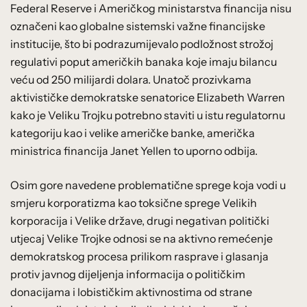
Federal Reserve i Američkog ministarstva financija nisu
označeni kao globalne sistemski važne financijske
institucije, što bi podrazumijevalo podložnost strožoj
regulativi poput američkih banaka koje imaju bilancu
veću od 250 milijardi dolara. Unatoč prozivkama
aktivističke demokratske senatorice Elizabeth Warren
kako je Veliku Trojku potrebno staviti u istu regulatornu
kategoriju kao i velike američke banke, američka
ministrica financija Janet Yellen to uporno odbija.
Osim gore navedene problematične sprege koja vodi u
smjeru korporatizma kao toksične sprege Velikih
korporacija i Velike države, drugi negativan politički
utjecaj Velike Trojke odnosi se na aktivno remećenje
demokratskog procesa prilikom rasprave i glasanja
protiv javnog dijeljenja informacija o političkim
donacijama i lobističkim aktivnostima od strane