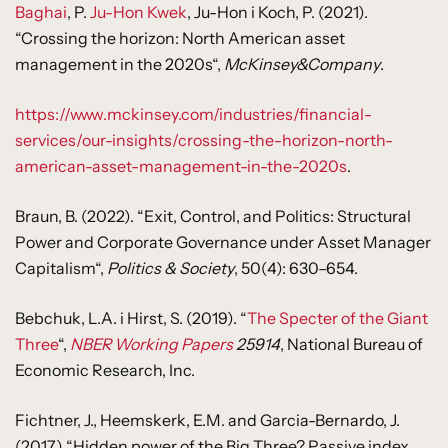
Baghai
, P.
Ju-Hon Kwek
, Ju-Hon i Koch, P. (2021).
“Crossing the horizon: North American asset
management in the 2020s“,
McKinsey&Company
.
https://www.mckinsey.com/industries/financial-
services/our-insights/crossing-the-horizon-north-
american-asset-management-in-the-2020s
.
Braun, B. (2022). “Exit, Control, and Politics: Structural
Power and Corporate Governance under Asset Manager
Capitalism“,
Politics & Society
, 50(4): 630–654.
Bebchuk, L.A. i Hirst, S. (2019). “
The Specter of the Giant
Three
“,
NBER Working Papers
25914
, National Bureau of
Economic Research, Inc.
Fichtner, J., Heemskerk, E.M. and Garcia-Bernardo, J.
(2017) “Hidden power of the Big Three? Passive index