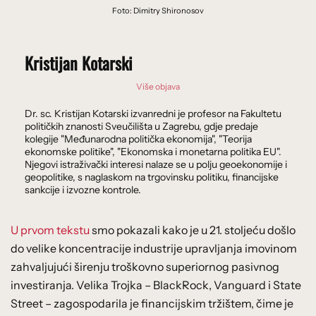
Foto: Dimitry Shironosov
Kristijan Kotarski
Više objava
Dr. sc. Kristijan Kotarski izvanredni je profesor na Fakultetu
političkih znanosti Sveučilišta u Zagrebu, gdje predaje
kolegije "Međunarodna politička ekonomija", "Teorija
ekonomske politike", "Ekonomska i monetarna politika EU".
Njegovi istraživački interesi nalaze se u polju geoekonomije i
geopolitike, s naglaskom na trgovinsku politiku, financijske
sankcije i izvozne kontrole.
U prvom tekstu
smo pokazali kako je u 21. stoljeću došlo
do velike koncentracije industrije upravljanja imovinom
zahvaljujući širenju troškovno superiornog pasivnog
investiranja. Velika Trojka – BlackRock, Vanguard i State
Street – zagospodarila je financijskim tržištem, čime je