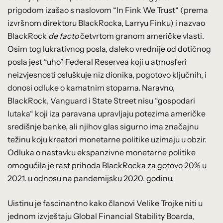
prigodom izašao s naslovom “In Fink We Trust“ (prema
izvršnom direktoru BlackRocka, Larryu Finku) i nazvao
BlackRock
de facto
četvrtom granom američke vlasti.
Osim tog lukrativnog posla, daleko vrednije od dotičnog
posla jest “uho” Federal Reservea koji u atmosferi
neizvjesnosti osluškuje niz dionika, pogotovo ključnih, i
donosi odluke o kamatnim stopama. Naravno,
BlackRock, Vanguard i State Street nisu “gospodari
lutaka“ koji iza paravana upravljaju potezima američke
središnje banke, ali njihov glas sigurno ima značajnu
težinu koju kreatori monetarne politike uzimaju u obzir.
Odluka o nastavku ekspanzivne monetarne politike
omogućila je rast prihoda BlackRocka za gotovo 20% u
2021. u odnosu na pandemijsku 2020. godinu.
Uistinu je fascinantno kako članovi Velike Trojke niti u
jednom izvještaju Global Financial Stability Boarda,