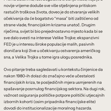
novije vrijeme doduše sve više stješnjena pritiskom
rastućih troškova života, doveo je do stvaranja velikih
očekivanja da će bogatstvo “masa” biti zaštićeno od
strane vlade, financijskim krizama unatoč. Drugim
riječima, svijet bi bio prejednostavno mjesto kada bi se
sve dalo svesti na interese Velike Trojke; ekspanzivni
FED je u interesu široke populacije malih, pasivnih
dioničara koji žive u očekivanju ostvarenja američkog
sna, a Velika Trojka u tome igra ulogu posrednika.
Ovo pitanje treba sagledavati u kontekstu činjenice da
nakon 1980-ih dolazi do značajno veće učestalosti
financijskih kriza, te posljedičnih mjera usmjerenih na
spašavanje posrnulog financijskog sektora. Na dugi rok,
važnost osiguranja političke potpore politički utjecajnih
izbornih kohorti (osim pripadnika financijske elite)
dovodi do institucionalizacije moralnog hazarda.