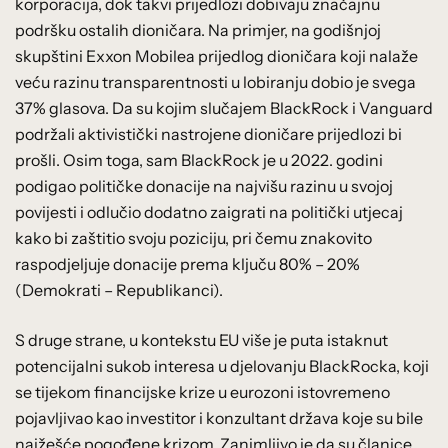
korporacija, dok takvi prijedlozi dobivaju značajnu
podršku ostalih dioničara. Na primjer, na godišnjoj
skupštini Exxon Mobilea prijedlog dioničara koji nalaže
veću razinu transparentnosti u lobiranju dobio je svega
37% glasova. Da su kojim slučajem BlackRock i Vanguard
podržali aktivistički nastrojene dioničare prijedlozi bi
prošli. Osim toga, sam BlackRock je u 2022. godini
podigao političke donacije na najvišu razinu u svojoj
povijesti i odlučio dodatno zaigrati na politički utjecaj
kako bi zaštitio svoju poziciju, pri čemu znakovito
raspodjeljuje donacije prema ključu 80% – 20%
(Demokrati – Republikanci).
S druge strane, u kontekstu EU više je puta istaknut
potencijalni sukob interesa u djelovanju BlackRocka, koji
se tijekom financijske krize u eurozoni istovremeno
pojavljivao kao investitor i konzultant država koje su bile
najžešće pogođene krizom. Zanimljivo je da su članice