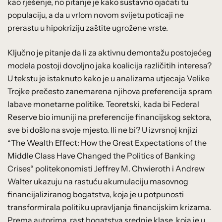
kao rješenje, no pitanje je kako sustavno ojačati tu
populaciju, a da u vrlom novom svijetu poticaji ne
prerastu u hipokriziju zaštite ugrožene vrste.
Ključno je pitanje da li za aktivnu demontažu postojećeg
modela postoji dovoljno jaka koalicija različitih interesa?
U tekstu je istaknuto kako je u analizama utjecaja Velike
Trojke prečesto zanemarena njihova preferencija spram
labave monetarne politike. Teoretski, kada bi Federal
Reserve bio imuniji na preferencije financijskog sektora,
sve bi došlo na svoje mjesto. Ili ne bi? U izvrsnoj knjizi
“The Wealth Effect: How the Great Expectations of the
Middle Class Have Changed the Politics of Banking
Crises“ politekonomisti Jeffrey M. Chwieroth i Andrew
Walter ukazuju na rastuću akumulaciju masovnog
financijaliziranog bogatstva, koja je u potpunosti
transformirala politiku upravljanja financijskim krizama.
Prema autorima, rast bogatstva srednje klase, koja je u