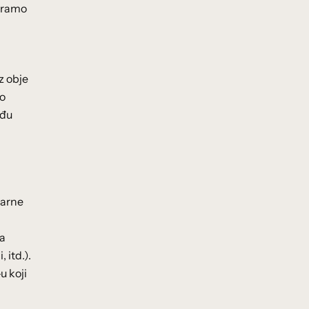
atramo
z obje
ko
eđu
varne
na
 itd.).
u koji