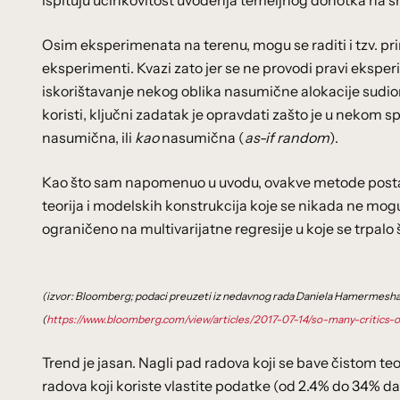
ispituju učinkovitost uvođenja temeljnog dohotka na s
Osim eksperimenata na terenu, mogu se raditi i tzv. pr
eksperimenti. Kvazi zato jer se ne provodi pravi ekspe
iskorištavanje nekog oblika nasumične alokacije sudion
koristi, ključni zadatak je opravdati zašto je u nekom s
nasumična, ili
kao
nasumična (
as-if random
).
Kao što sam napomenuo u uvodu, ovakve metode postaju 
teorija i modelskih konstrukcija koje se nikada ne mogu 
ograničeno na multivarijatne regresije u koje se trpalo št
(izvor: Bloomberg; podaci preuzeti iz nedavnog rada Daniela Hamermesha 
(
https://www.bloomberg.com/view/articles/2017-07-14/so-many-critics-
Trend je jasan. Nagli pad radova koji se bave čistom t
radova koji koriste vlastite podatke (od 2.4% do 34% da