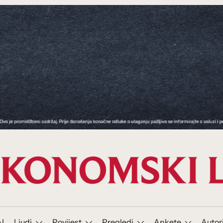
I
Ljudi
Povijest
Pregledi
Ankete
Autor