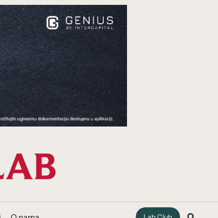
i
O nama
Lab Club