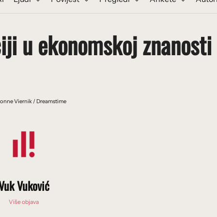
iji u ekonomskoj znanosti
vonne Viernik / Dreamstime
Vuk Vuković
Više objava