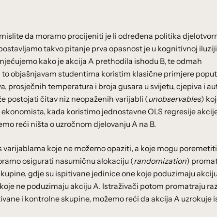
slite da moramo procijeniti je li određena politika djelotvor
postavljamo takvo pitanje prva opasnost je u kognitivnoj iluziji
imjećujemo kako je akcija A prethodila ishodu B, te odmah
a to objašnjavam studentima koristim klasične primjere poput
a, prosječnih temperatura i broja gusara u svijetu, cjepiva i au
e postojati čitav niz neopaženih varijabli (
unobservables
) ko
ik ekonomista, kada koristimo jednostavne OLS regresije akcij
emo reći ništa o uzročnom djelovanju A na B.
 s varijablama koje ne možemo opaziti, a koje mogu poremetit
ramo osigurati nasumičnu alokaciju (
randomization
) proma
skupine, gdje su ispitivane jedinice one koje poduzimaju akciju
 koje ne poduzimaju akciju A. Istraživači potom promatraju raz
tivane i kontrolne skupine, možemo reći da akcija A uzrokuje i