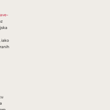
have-
az
jska
, iako
ranih
ku
na
kom