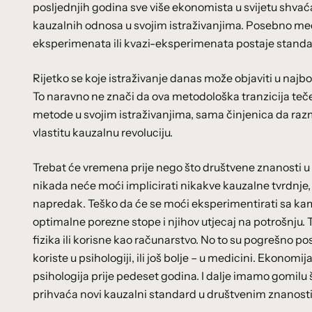
posljednjih godina sve više ekonomista u svijetu shva
kauzalnih odnosa u svojim istraživanjima. Posebno među
eksperimenata ili kvazi-eksperimenata postaje standa
Rijetko se koje istraživanje danas može objaviti u najb
To naravno ne znači da ova metodološka tranzicija teč
metode u svojim istraživanjima, sama činjenica da razmi
vlastitu kauzalnu revoluciju.
Trebat će vremena prije nego što društvene znanosti u
nikada neće moći implicirati nikakve kauzalne tvrdnje, 
napredak. Teško da će se moći eksperimentirati sa ka
optimalne porezne stope i njihov utjecaj na potrošnju.
fizika ili korisne kao računarstvo. No to su pogrešno posta
koriste u psihologiji, ili još bolje – u medicini. Ekonomija
psihologija prije pedeset godina. I dalje imamo gomilu šar
prihvaća novi kauzalni standard u društvenim znanost