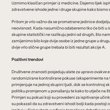
Uzmimo klasičan primjer iz medicine. Dajemo lijek isp
zdravstvene ishode jedne i druge skupine kako bismo shvat
Pritom je vrlo važno da se promatrane jedinice dodjel
neovisnost. Kada nasumično odaberemo tko će biti u ispi
skupine statistički ne razlikuju jedni od drugih, što 
zamijenimo bilo koje dvije osobe iz jedne grupe u drugu, 
dvije vrlo slične grupe trebala bi biti rezultat akcije A.
Pozitivni trendovi
Društvene znanosti posjeduju alate za upravo ovakve 
randomizirane kontrolirane pokuse (eksperimente na 
primjenjuje na jednoj skupini ljudi, dok se kontrolnoj sk
politiku promjenom u ponašanju te kako to utječe na što 
Primjeri su pokusi koji su provedeni za ispitivanje uč
su pokazali da su zdravstveni ishodi bolji kada postoji 