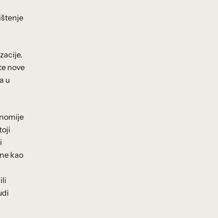
ištenje
zacije.
te nove
a u
onomije
oji
i
zne kao
li
udi