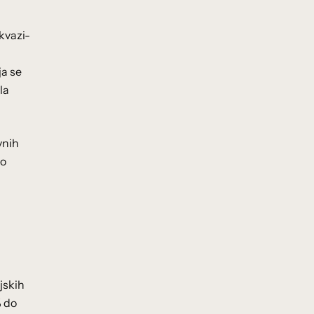
 kvazi-
ja se
la
vnih
lo
jskih
% do