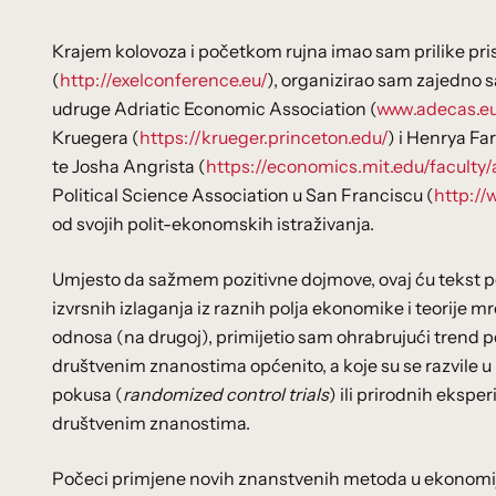
Krajem kolovoza i početkom rujna imao sam prilike pris
(
http://exelconference.eu/
), organizirao sam zajedno
udruge Adriatic Economic Association (
www.adecas.e
Kruegera (
https://krueger.princeton.edu/
) i Henrya Fa
te Josha Angrista (
https://economics.mit.edu/faculty/
Political Science Association u San Franciscu (
http://
od svojih polit-ekonomskih istraživanja.
Umjesto da sažmem pozitivne dojmove, ovaj ću tekst p
izvrsnih izlaganja iz raznih polja ekonomike i teorije 
odnosa (na drugoj), primijetio sam ohrabrujući trend 
društvenim znanostima općenito, a koje su se razvile
pokusa (
randomized control trials
) ili prirodnih ekspe
društvenim znanostima.
Počeci primjene novih znanstvenih metoda u ekonomiji