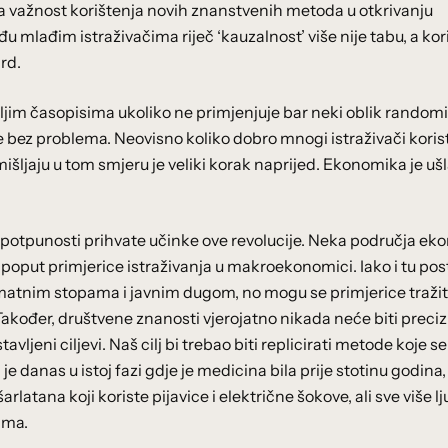
ća važnost korištenja novih znanstvenih metoda u otkrivanju
 mlađim istraživačima riječ ‘kauzalnost’ više nije tabu, a kor
rd.
oljim časopisima ukoliko ne primjenjuje bar neki oblik randomi
e bez problema. Neovisno koliko dobro mnogi istraživači koris
šljaju u tom smjeru je veliki korak naprijed. Ekonomika je ušl
 potpunosti prihvate učinke ove revolucije. Neka područja ek
poput primjerice istraživanja u makroekonomici. Iako i tu post
matnim stopama i javnim dugom, no mogu se primjerice tražit
 Također, društvene znanosti vjerojatno nikada neće biti preci
vljeni ciljevi. Naš cilj bi trebao biti replicirati metode koje se
 je danas u istoj fazi gdje je medicina bila prije stotinu godina, i
latana koji koriste pijavice i električne šokove, ali sve više lj
ima.