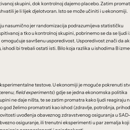
itivanoj skupini, dok kontrolnoj dajemo placebo. Zatim prom
ili je li lijek djelotvoran. Isto se može učiniti i u ekonomiji.
juju nasumično jer randomizacija podrazumijeva statističku
tivanoj a tko u kontrolnoj skupini, pobrinemo se da se ljudi i
nam omogućuje savršenu usporedivost. Usporedivost znači da a
ishodi bi trebali ostati isti. Bilo koja razlika u ishodima B izm
eksperimentalne testove. U ekonomiji je moguće pokrenuti st
terenu;
field experiments
) gdje se jedna ekonomska politika
upini ne daje ništa, te se zatim promatra kako ljudi reagiraju 
god želimo promatrati kao ishod (zdravlje, potrošnja, prihodi,
inkovitosti uvođenja obaveznog zdravstvenog osiguranja u SAD-
obvezno osiguranje, ili trenutni eksperimenti u par zemalja koji