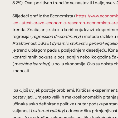
8.2%). Ovaj pozitivan trend će se nastaviti i dalje, sve v
Slijedeći graf iz the Economista (
https://www.econom
led-latest-craze-economic-research-economists-ar
trenda. Značajan je skok u korištenju kvazi-eksperime
regresija (
regression discontinuity
) i metode razlike u r
Atraktivnost DSGE (
dynamic stohastic general equili
je trend u blagom padu u posljednjem desetljeću. Ko
kontroliranih pokusa, a posljednjih nekoliko godina čak 
(
machine learning
) u polju ekonomije. Ovo su doista 
znanosti.
Ipak, još uvijek postoje problemi. Kritičari eksperiment
postavljati. Umjesto velikih makroekonomskih pitanja 
učinaka usko definirane politike unutar podskupa stan
valjanost (
external validity
) odnosno širu primjenjivos
briga. Ako određena ekonomska politika funkcionira 