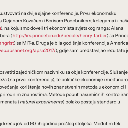
ustvovati na dvije sjajne konferencije. Prvu, ekonomsku
 sa Dejanom Kovačem i Borisom Podobnikom, kolegama iz naš
u
), na koju smo doveli tri ekonomista svjetskog ranga: Alana
rbera (
http://irs.princeton.edu/people/henry-farber
) sa Princ
angrist
) sa MIT-a. Druga je bila godišnja konferencija Americ
web.apsanet.org/apsa2017/
), gdje sam predstavljao rezultate
osvetiti zajedničkom nazivniku sa obje konferencije. Slušanj
mreža (na prvoj konferenciji), te političke ekonomije i međunar
povećanja korištenja novih znanstvenih metoda u ekonomici i
 u prirodnim znanostima. Metode poput nasumičnih kontrolira
rimenata (
natural experiments
) polako postaju standard u
 kreću još od 90-ih godina prošlog stoljeća. Međutim tek