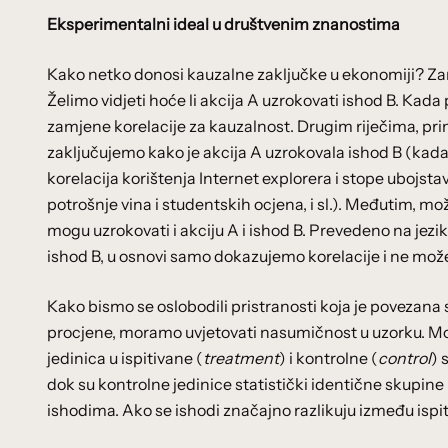
Eksperimentalni ideal u društvenim znanostima
Kako netko donosi kauzalne zaključke u ekonomiji? Zami
Želimo vidjeti hoće li akcija A uzrokovati ishod B. Kada 
zamjene korelacije za kauzalnost. Drugim riječima, pr
zaključujemo kako je akcija A uzrokovala ishod B (kad
korelacija korištenja Internet explorera i stope ubojstav
potrošnje vina i studentskih ocjena, i sl.). Međutim, mož
mogu uzrokovati i akciju A i ishod B. Prevedeno na jez
ishod B, u osnovi samo dokazujemo korelacije i ne mož
Kako bismo se oslobodili pristranosti koja je povezana
procjene, moramo uvjetovati nasumičnost u uzorku. Mo
jedinica u ispitivane (
treatment
) i kontrolne (
control
) 
dok su kontrolne jedinice statistički identične skupine
ishodima. Ako se ishodi značajno razlikuju između ispi