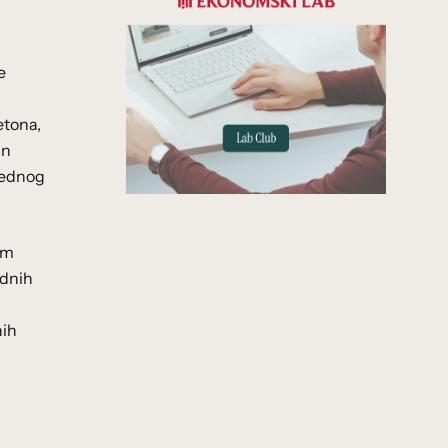
e
etona,
an
 jednog
em
odnih
nih