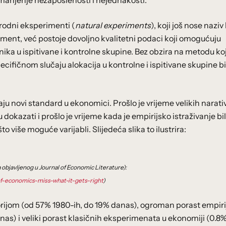
manjenje nezaposlenosti i nejednakosti.
irodni eksperimenti (
natural experiments
), koji još nose naziv
riment, već postoje dovoljno kvalitetni podaci koji omogućuju
ika u ispitivane i kontrolne skupine. Bez obzira na metodu ko
pecifičnom slučaju alokacija u kontrolne i ispitivane skupine bi
novi standard u ekonomici. Prošlo je vrijeme velikih narati
dokazati i prošlo je vrijeme kada je empirijsko istraživanje bi
o više moguće varijabli. Slijedeća slika to ilustrira:
objavljenog u Journal of Economic Literature):
of-economics-miss-what-it-gets-right
)
eorijom (od 57% 1980-ih, do 19% danas), ogroman porast empiri
nas) i veliki porast klasičnih eksperimenata u ekonomiji (0.8