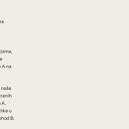
na.
tizma,
je
e A na
i naše
tranih
 A,
like u
shod B.