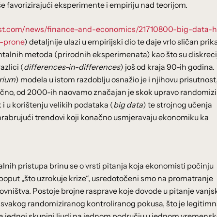
iše favorizirajući eksperimente i empiriju nad teorijom.
ist.com/news/finance-and-economics/21710800-big-data-
e-prone
) detaljnije ulazi u empirijski dio te daje vrlo sličan prik
ntalnih metoda (prirodnih eksperimenata) kao što su diskreci
azlici (
differences-in-differences
) još od kraja 90-ih godina.
brium
) modela u istom razdoblju osnažio je i njihovu prisutnost
načno, od 2000-ih naovamo značajan je skok upravo randomizi
i u korištenju velikih podataka (
big data
) te strojnog učenja
ohrabrujući trendovi koji konačno usmjeravaju ekonomiku ka
alnih pristupa brinu se o vrsti pitanja koja ekonomisti počinju
poput „što uzrokuje krize“, usredotočeni smo na promatranje
ovništva. Postoje brojne rasprave koje dovode u pitanje vanjs
t svakog randomiziranog kontroliranog pokusa, što je legitim
na jednoj skupini ljudi na jednom području u jednom vremens