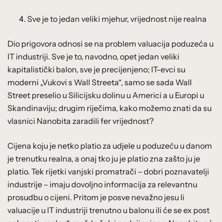
Sve je to jedan veliki mjehur, vrijednost nije realna
Dio prigovora odnosi se na problem valuacija poduzeća u
IT industriji. Sve je to, navodno, opet jedan veliki
kapitalistički balon, sve je precijenjeno; IT-evci su
moderni „Vukovi s Wall Streeta“, samo se sada Wall
Street preselio u Silicijsku dolinu u Americi a u Europi u
Skandinaviju; drugim riječima, kako možemo znati da su
vlasnici Nanobita zaradili fer vrijednost?
Cijena koju je netko platio za udjele u poduzeću u danom
je trenutku realna, a onaj tko ju je platio zna zašto ju je
platio. Tek rijetki vanjski promatrači – dobri poznavatelji
industrije – imaju dovoljno informacija za relevantnu
prosudbu o cijeni. Pritom je posve nevažno jesu li
valuacije u IT industriji trenutno u balonu ili će se ex post