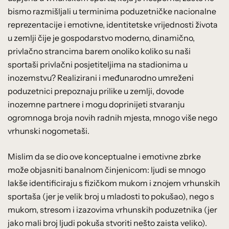
bismo razmišljali u terminima poduzetničke nacionalne
reprezentacije i emotivne, identitetske vrijednosti života
u zemlji čije je gospodarstvo moderno, dinamično,
privlačno strancima barem onoliko koliko su naši
sportaši privlačni posjetiteljima na stadionima u
inozemstvu? Realizirani i međunarodno umreženi
poduzetnici prepoznaju prilike u zemlji, dovode
inozemne partnere i mogu doprinijeti stvaranju
ogromnoga broja novih radnih mjesta, mnogo više nego
vrhunski nogometaši.
Mislim da se dio ove konceptualne i emotivne zbrke
može objasniti banalnom činjenicom: ljudi se mnogo
lakše identificiraju s fizičkom mukom i znojem vrhunskih
sportaša (jer je velik broj u mladosti to pokušao), nego s
mukom, stresom i izazovima vrhunskih poduzetnika (jer
jako mali broj ljudi pokuša stvoriti nešto zaista veliko).