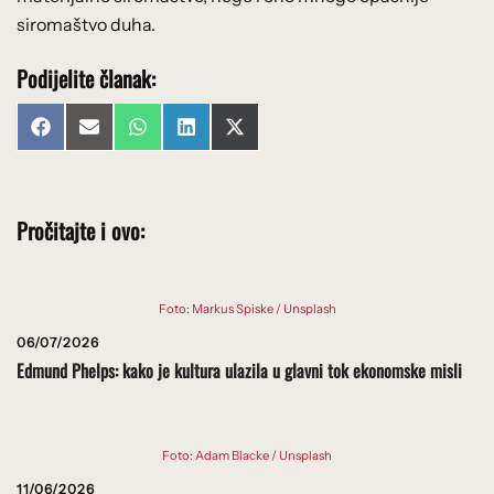
siromaštvo duha.
Podijelite članak:
Share
Share
Share
Share
Share
Facebook
Email
WhatsApp
LinkedIn
X
on
on
on
on
on
(Twitter)
Pročitajte i ovo:
Foto: Markus Spiske / Unsplash
06/07/2026
Edmund Phelps: kako je kultura ulazila u glavni tok ekonomske misli
Foto: Adam Blacke / Unsplash
11/06/2026