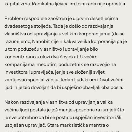
kapitalizma. Radikalna ljevica im to nikada nije oprostila.
Problem raspodjele zaoštren je u prvim desetljećima
dvadesetoga stoljeća. Tada je došlo do razdvajanja
vlasništva od upravljanja u velikim korporacijama (da se
razumijemo, Nanobit nije nikakva velika korporacija pa je
u tom poduzeću vlasništvo i upravljanje bilo
koncentrirano u ulozi dva čovjeka). U većim
kompanijama, međutim, poduzetnik se razdvojio na
investitora i upravljača, jer je sve složeniji svijet
zahtijevao specijalizaciju. Jedan ljudski um i život većini
ljudi nije bio dovoljan da bi uspješno obavljali oba posla.
Nakon razdvajanja vlasništva od upravljanja velika
većina ljudi postala je još manje sposobna razumjeti što
je sve potrebno da bi se postalo uspješan investitor i/ili
uspješan upravljač. Stara marksistička mantra o