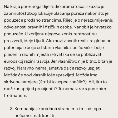
Na kraju poreznoga dijela, dio promatrača iskazao je
zabrinutost zbog lokacije plaćanja poreza nakon što je
poduzeće prodano strancima. Riječ je o nerazumijevanju
odvojenosti pravnih i fizičkih osoba. Nanobit je hrvatsko
poduzeće. U korijenu njegove konkurentnosti su
proizvodi, ideje i ljudi. Ako novi vlasnik realizira globalne
potencijale bolje od starih vlasnika, bit će više i bolje
plaćenih radnih mjesta i Hrvatska će se približavati
europskoj razini razvoja. Jer vlasništvo nije bitno, bitan je
razvoj. Naravno, nema jamstva da će razvoj uspjeti.
Možda će novi vlasnik loše upravljati. Možda ima
skrivene namjere (što bi to uopće značilo?). Ali, tko to
može unaprijed procijeniti? To nema veze s poreznim
tretmanom.
Kompanija je prodana strancima i mi od toga
nećemo imati koristi