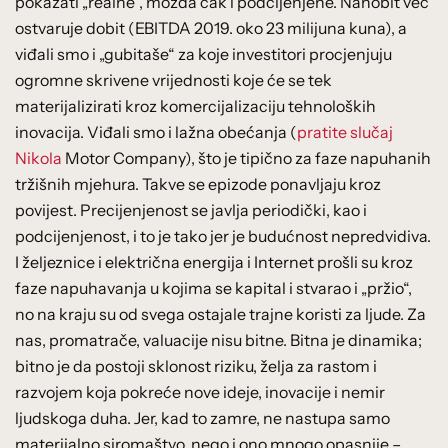
pokazati „realne“, možda čak i podcijenjene. Nanobit već
ostvaruje dobit (EBITDA 2019. oko 23 milijuna kuna), a
viđali smo i „gubitaše“ za koje investitori procjenjuju
ogromne skrivene vrijednosti koje će se tek
materijalizirati kroz komercijalizaciju tehnoloških
inovacija. Viđali smo i lažna obećanja (
pratite slučaj
Nikola
Motor Company), što je tipično za faze napuhanih
tržišnih mjehura. Takve se epizode ponavljaju kroz
povijest. Precijenjenost se javlja periodički, kao i
podcijenjenost, i to je tako jer je budućnost nepredvidiva.
I željeznice i električna energija i Internet prošli su kroz
faze napuhavanja u kojima se kapital i stvarao i „pržio“,
no na kraju su od svega ostajale trajne koristi za ljude. Za
nas, promatrače, valuacije nisu bitne. Bitna je dinamika;
bitno je da postoji sklonost riziku, želja za rastom i
razvojem koja pokreće nove ideje, inovacije i nemir
ljudskoga duha. Jer, kad to zamre, ne nastupa samo
materijalno siromaštvo, nego i ono mnogo opasnije –