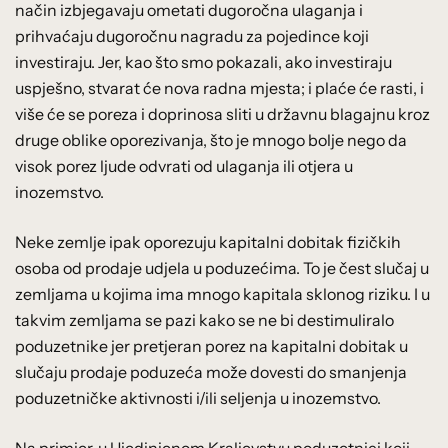
način izbjegavaju ometati dugoročna ulaganja i
prihvaćaju dugoročnu nagradu za pojedince koji
investiraju. Jer, kao što smo pokazali, ako investiraju
uspješno, stvarat će nova radna mjesta; i plaće će rasti, i
više će se poreza i doprinosa sliti u državnu blagajnu kroz
druge oblike oporezivanja, što je mnogo bolje nego da
visok porez ljude odvrati od ulaganja ili otjera u
inozemstvo.
Neke zemlje ipak oporezuju kapitalni dobitak fizičkih
osoba od prodaje udjela u poduzećima. To je čest slučaj u
zemljama u kojima ima mnogo kapitala sklonog riziku. I u
takvim zemljama se pazi kako se ne bi destimuliralo
poduzetnike jer pretjeran porez na kapitalni dobitak u
slučaju prodaje poduzeća može dovesti do smanjenja
poduzetničke aktivnosti i/ili seljenja u inozemstvo.
Na primjer, u Ujedinjenom Kraljevstvu poduzetnici koji