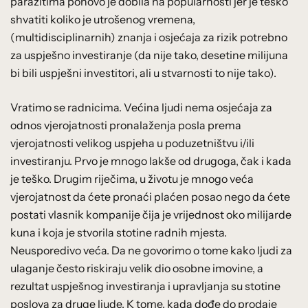
parazitima ponovo je dobila na popularnosti jer je teško
shvatiti koliko je utrošenog vremena,
(multidisciplinarnih) znanja i osjećaja za rizik potrebno
za uspješno investiranje (da nije tako, desetine milijuna
bi bili uspješni investitori, ali u stvarnosti to nije tako).
Vratimo se radnicima. Većina ljudi nema osjećaja za
odnos vjerojatnosti pronalaženja posla prema
vjerojatnosti velikog uspjeha u poduzetništvu i/ili
investiranju. Prvo je mnogo lakše od drugoga, čak i kada
je teško. Drugim riječima, u životu je mnogo veća
vjerojatnost da ćete pronaći plaćen posao nego da ćete
postati vlasnik kompanije čija je vrijednost oko milijarde
kuna i koja je stvorila stotine radnih mjesta.
Neusporedivo veća. Da ne govorimo o tome kako ljudi za
ulaganje često riskiraju velik dio osobne imovine, a
rezultat uspješnog investiranja i upravljanja su stotine
poslova za druge ljude. K tome, kada dođe do prodaje