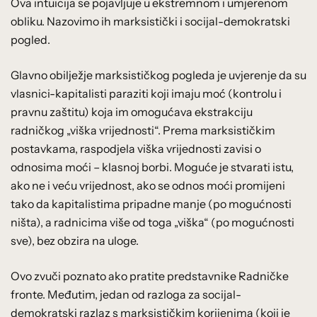
Ova intuicija se pojavljuje u ekstremnom i umjerenom
obliku. Nazovimo ih marksistički i socijal-demokratski
pogled.
Glavno obilježje marksističkog pogleda je uvjerenje da su
vlasnici-kapitalisti paraziti koji imaju moć (kontrolu i
pravnu zaštitu) koja im omogućava ekstrakciju
radničkog „viška vrijednosti“. Prema marksističkim
postavkama, raspodjela viška vrijednosti zavisi o
odnosima moći – klasnoj borbi. Moguće je stvarati istu,
ako ne i veću vrijednost, ako se odnos moći promijeni
tako da kapitalistima pripadne manje (po mogućnosti
ništa), a radnicima više od toga „viška“ (po mogućnosti
sve), bez obzira na uloge.
Ovo zvuči poznato ako pratite predstavnike Radničke
fronte. Međutim, jedan od razloga za socijal-
demokratski razlaz s marksističkim korijenima (koji je