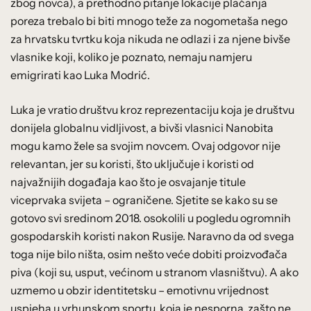
zbog novca), a prethodno pitanje lokacije plaćanja
poreza trebalo bi biti mnogo teže za nogometaša nego
za hrvatsku tvrtku koja nikuda ne odlazi i za njene bivše
vlasnike koji, koliko je poznato, nemaju namjeru
emigrirati kao Luka Modrić.
Luka je vratio društvu kroz reprezentaciju koja je društvu
donijela globalnu vidljivost, a bivši vlasnici Nanobita
mogu kamo žele sa svojim novcem. Ovaj odgovor nije
relevantan, jer su koristi, što uključuje i koristi od
najvažnijih događaja kao što je osvajanje titule
viceprvaka svijeta – ograničene. Sjetite se kako su se
gotovo svi sredinom 2018. osokolili u pogledu ogromnih
gospodarskih koristi nakon Rusije. Naravno da od svega
toga nije bilo ništa, osim nešto veće dobiti proizvođača
piva (koji su, usput, većinom u stranom vlasništvu). A ako
uzmemo u obzir identitetsku – emotivnu vrijednost
uspjeha u vrhunskom sportu, koja je nesporna, zašto ne