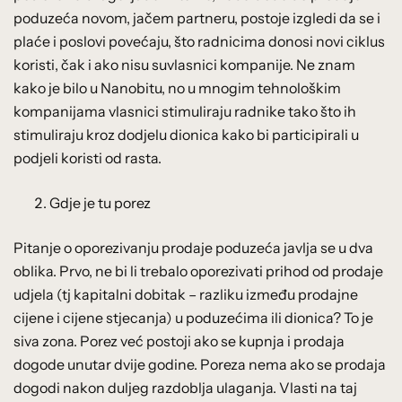
poduzeća novom, jačem partneru, postoje izgledi da se i
plaće i poslovi povećaju, što radnicima donosi novi ciklus
koristi, čak i ako nisu suvlasnici kompanije. Ne znam
kako je bilo u Nanobitu, no u mnogim tehnološkim
kompanijama vlasnici stimuliraju radnike tako što ih
stimuliraju kroz dodjelu dionica kako bi participirali u
podjeli koristi od rasta.
Gdje je tu porez
Pitanje o oporezivanju prodaje poduzeća javlja se u dva
oblika. Prvo, ne bi li trebalo oporezivati prihod od prodaje
udjela (tj kapitalni dobitak – razliku između prodajne
cijene i cijene stjecanja) u poduzećima ili dionica? To je
siva zona. Porez već postoji ako se kupnja i prodaja
dogode unutar dvije godine. Poreza nema ako se prodaja
dogodi nakon duljeg razdoblja ulaganja. Vlasti na taj