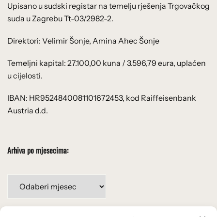
Upisano u sudski registar na temelju rješenja Trgovačkog
suda u Zagrebu Tt-03/2982-2.
Direktori: Velimir Šonje, Amina Ahec Šonje
Temeljni kapital: 27.100,00 kuna / 3.596,79 eura, uplaćen
u cijelosti.
IBAN: HR9524840081101672453, kod Raiffeisenbank
Austria d.d.
Arhiva po mjesecima:
Arhiva
po
mjesecima: