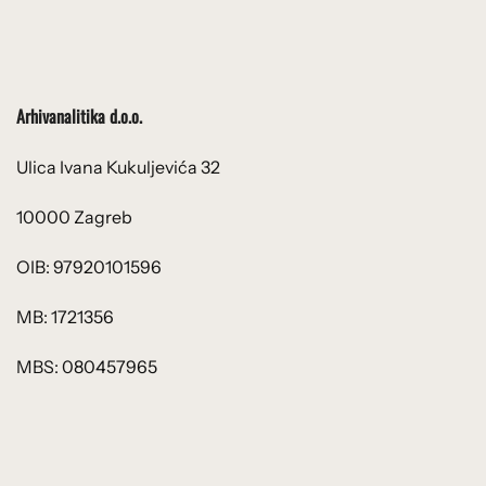
Arhivanalitika d.o.o.
Ulica Ivana Kukuljevića 32
10000 Zagreb
OIB: 97920101596
MB: 1721356
MBS: 080457965