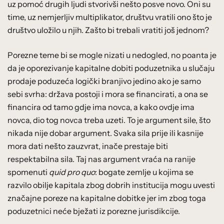
uz pomoć drugih ljudi stvorivši nešto posve novo. Oni su
time, uz nemjerljiv multiplikator, društvu vratili ono što je
društvo uložilo u njih. Zašto bi trebali vratiti još jednom?
Porezne teme bi se mogle nizati u nedogled, no poanta je
da je oporezivanje kapitalne dobiti poduzetnika u slučaju
prodaje poduzeća logički branjivo jedino ako je samo
sebi svrha: država postoji i mora se financirati, a ona se
financira od tamo gdje ima novca, a kako ovdje ima
novca, dio tog novca treba uzeti. To je argument sile, što
nikada nije dobar argument. Svaka sila prije ili kasnije
mora dati nešto zauzvrat, inače prestaje biti
respektabilna sila. Taj nas argument vraća na ranije
spomenuti
quid pro quo
: bogate zemlje u kojima se
razvilo obilje kapitala zbog dobrih institucija mogu uvesti
značajne poreze na kapitalne dobitke jer im zbog toga
poduzetnici neće bježati iz porezne jurisdikcije.