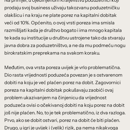
prodaju svoj business uživaju takozvanu poduzetničku
olakšicu i na kraju ne plate porez na kapitalni dobitak
veći od 10%. Općenito, o ovoj vrsti poreza ima smisla
razmišljati kada je društvo bogato i ima mnogo kapitala
te kada su institucije u društvu ustrojene tako da stvaraju
javna dobra za poduzetništvo, a ne da mu podmeću nogu
birokratskim preprekama na svakom koraku.
Međutim, ova vrsta poreza uvijek je vrlo problematična.
Dio rasta vrijednosti poduzeća povezan je s ostvarenom
dobiti na koju je već plaćen porez na dobit. Zagovornici
poreza na kapitalni dobitak pokušavaju zaobići ovaj
problem ukazivanjem na činjenicu da vrijednost
poduzeća ovisi o očekivanoj dobiti na koju porez na dobit
još nije plaćen. No, to je tek problematično, iz dva razloga.
Prvo, ako se dobit ostvari, porez na dobit će biti plaćen.
Drugo, u igri je uvijek i (velik) rizik, pa nema nikakvoga