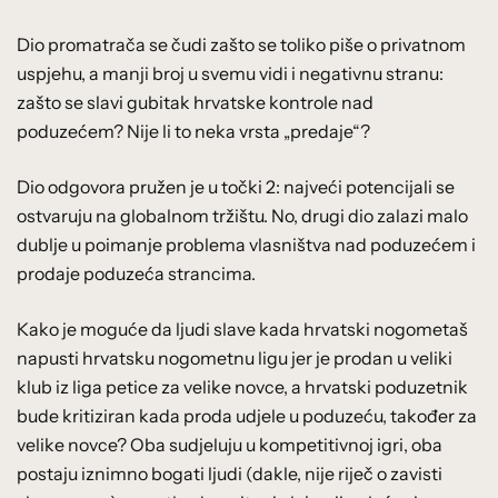
Dio promatrača se čudi zašto se toliko piše o privatnom
uspjehu, a manji broj u svemu vidi i negativnu stranu:
zašto se slavi gubitak hrvatske kontrole nad
poduzećem? Nije li to neka vrsta „predaje“?
Dio odgovora pružen je u točki 2: najveći potencijali se
ostvaruju na globalnom tržištu. No, drugi dio zalazi malo
dublje u poimanje problema vlasništva nad poduzećem i
prodaje poduzeća strancima.
Kako je moguće da ljudi slave kada hrvatski nogometaš
napusti hrvatsku nogometnu ligu jer je prodan u veliki
klub iz liga petice za velike novce, a hrvatski poduzetnik
bude kritiziran kada proda udjele u poduzeću, također za
velike novce? Oba sudjeluju u kompetitivnoj igri, oba
postaju iznimno bogati ljudi (dakle, nije riječ o zavisti