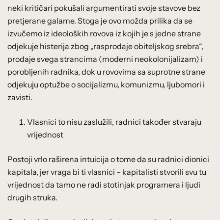
neki kritičari pokušali argumentirati svoje stavove bez
pretjerane galame. Stoga je ovo možda prilika da se
izvučemo iz ideoloških rovova iz kojih je s jedne strane
odjekuje histerija zbog „rasprodaje obiteljskog srebra“,
prodaje svega strancima (moderni neokolonijalizam) i
porobljenih radnika, dok u rovovima sa suprotne strane
odjekuju optužbe o socijalizmu, komunizmu, ljubomori i
zavisti.
Vlasnici to nisu zaslužili, radnici također stvaraju
vrijednost
Postoji vrlo raširena intuicija o tome da su radnici dionici
kapitala, jer vraga bi ti vlasnici – kapitalisti stvorili svu tu
vrijednost da tamo ne radi stotinjak programera i ljudi
drugih struka.