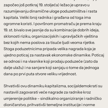
započeo još potkraj 19. stoljeća) ležao je upravo u
razumijevanju dinamične uloge poduzetništva i rasta
kapitala. Veliki broj radnika i građana od toga ima
ogromne koristi. I površnom promatraču je prema kraju
19. st. bivalo sve jasnije da su kombinacije dobrih ideja,
sklonosti riziku, organizacijskih i upravljačkih vještina
bez kojih nema poslova za tisuće ljudi veoma rijetke.
Stoga poduzetnicima pripada velika nagrada koja je
ujedno poticaj za nastavak ekonomske dinamike. Poticaj
se odnosi i na vlasnike koji prodaju poduzeće (zato da
dalje ulažu) i na sanjare koji sanjaju o tome da jednoga
dana po prvi puta stvore veliku vrijednost.
Shvativši ovu dinamiku kapitalizma, socijaldemokrati su
nastavili zagovarati veće nagrade za radnike kroz
umjerenije politike – sindikalno organiziranje i radničko
dioničarstvo, prihvativši temeljne institucije i norme