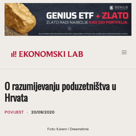
Prijeđi
na
sadržaj
O razumijevanju poduzetništva u
Hrvata
POVIJEST
20/09/2020
Foto: Karenr / Dreamstime