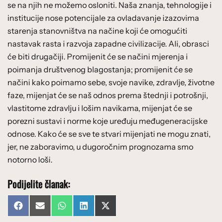
se na njih ne možemo osloniti. Naša znanja, tehnologije i
institucije nose potencijale za ovladavanje izazovima
starenja stanovništva na načine koji će omogućiti
nastavak rasta i razvoja zapadne civilizacije. Ali, obrasci
će biti drugačiji. Promijenit će se načini mjerenja i
poimanja društvenog blagostanja; promijenit će se
načini kako poimamo sebe, svoje navike, zdravlje, životne
faze, mijenjat će se naš odnos prema štednji i potrošnji,
vlastitome zdravlju i lošim navikama, mijenjat će se
porezni sustavi i norme koje uređuju međugeneracijske
odnose. Kako će se sve te stvari mijenjati ne mogu znati,
jer, ne zaboravimo, u dugoročnim prognozama smo
notorno loši.
Podijelite članak:
Share
Share
Share
Share
Share
Facebook
Email
WhatsApp
LinkedIn
X
on
on
on
on
on
(Twitter)