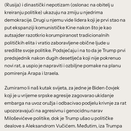
(Rusija) i dinastički nepotizam (oslonac na obitelj u
kreiranju politike) ukazuju na zmiju u njedrima
demokracije. Drugi u njemu vide lidera koji je prvi stao na
put ekspanziji komunističke Kine nakon što je kao
autsajder razotkrio korumpiranost tradicionalnih
političkih elita i vratio zaboravljene obične ljude u
središte svoje politike. Podsjećaju i na to da je Trump prvi
predsjednik nakon dugih desetljeća koji nije pokrenuo
novi rat, a uspio je napraviti i ozbiljne pomake na planu
pomirenja Arapa i Izraela.
Zumiramo li naš kutak svijeta, za jedne je Biden čovjek
koji je u vrijeme srpske agresije zagovarao ukidanje
embarga na uvoz oružja i odbacivao podjelu krivnje za rat
upozoravajući na agresivnu i genocidnu narav
Miloševićeve politike, dok je Trump ušao u političke
dealove s Aleksandrom Vučićem. Međutim, iza Trumpa