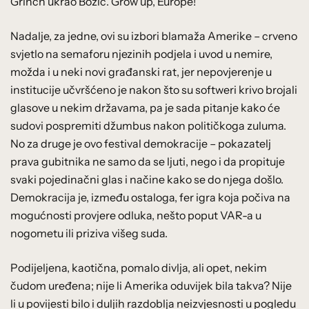
Grinch ukrao Božić. Grow up, Europe!
Nadalje, za jedne, ovi su izbori blamaža Amerike – crveno
svjetlo na semaforu njezinih podjela i uvod u nemire,
možda i u neki novi građanski rat, jer nepovjerenje u
institucije učvršćeno je nakon što su softweri krivo brojali
glasove u nekim državama, pa je sada pitanje kako će
sudovi pospremiti džumbus nakon političkoga zuluma.
No za druge je ovo festival demokracije – pokazatelj
prava gubitnika ne samo da se ljuti, nego i da propituje
svaki pojedinačni glas i načine kako se do njega došlo.
Demokracija je, između ostaloga, fer igra koja počiva na
mogućnosti provjere odluka, nešto poput VAR-a u
nogometu ili priziva višeg suda.
Podijeljena, kaotična, pomalo divlja, ali opet, nekim
čudom uređena; nije li Amerika oduvijek bila takva? Nije
li u povijesti bilo i duljih razdoblja neizvjesnosti u pogledu