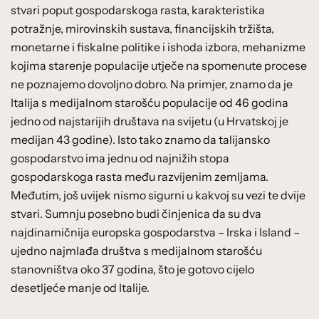
stvari poput gospodarskoga rasta, karakteristika
potražnje, mirovinskih sustava, financijskih tržišta,
monetarne i fiskalne politike i ishoda izbora, mehanizme
kojima starenje populacije utječe na spomenute procese
ne poznajemo dovoljno dobro. Na primjer, znamo da je
Italija s medijalnom starošću populacije od 46 godina
jedno od najstarijih društava na svijetu (u Hrvatskoj je
medijan 43 godine). Isto tako znamo da talijansko
gospodarstvo ima jednu od najnižih stopa
gospodarskoga rasta među razvijenim zemljama.
Međutim, još uvijek nismo sigurni u kakvoj su vezi te dvije
stvari. Sumnju posebno budi činjenica da su dva
najdinamičnija europska gospodarstva – Irska i Island –
ujedno najmlađa društva s medijalnom starošću
stanovništva oko 37 godina, što je gotovo cijelo
desetljeće manje od Italije.