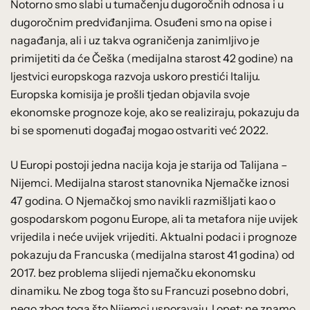
Notorno smo slabi u tumačenju dugoročnih odnosa i u
dugoročnim predviđanjima. Osuđeni smo na opise i
nagađanja, ali i uz takva ograničenja zanimljivo je
primijetiti da će Češka (medijalna starost 42 godine) na
ljestvici europskoga razvoja uskoro prestići Italiju.
Europska komisija je prošli tjedan objavila svoje
ekonomske prognoze koje, ako se realiziraju, pokazuju da
bi se spomenuti događaj mogao ostvariti već 2022.
U Europi postoji jedna nacija koja je starija od Talijana –
Nijemci. Medijalna starost stanovnika Njemačke iznosi
47 godina. O Njemačkoj smo navikli razmišljati kao o
gospodarskom pogonu Europe, ali ta metafora nije uvijek
vrijedila i neće uvijek vrijediti. Aktualni podaci i prognoze
pokazuju da Francuska (medijalna starost 41 godina) od
2017. bez problema slijedi njemačku ekonomsku
dinamiku. Ne zbog toga što su Francuzi posebno dobri,
nego zbog toga što Nijemci usporavaju. I opet: ne znamo