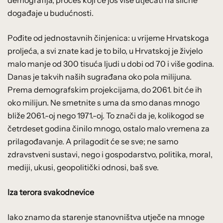
događaje u budućnosti.
Pođite od jednostavnih činjenica: u vrijeme Hrvatskoga
proljeća, a svi znate kad je to bilo, u Hrvatskoj je živjelo
malo manje od 300 tisuća ljudi u dobi od 70 i više godina.
Danas je takvih naših sugrađana oko pola milijuna.
Prema demografskim projekcijama, do 2061. bit će ih
oko milijun. Ne smetnite s uma da smo danas mnogo
bliže 2061.-oj nego 1971.-oj. To znači da je, kolikogod se
četrdeset godina činilo mnogo, ostalo malo vremena za
prilagođavanje. A prilagodit će se sve; ne samo
zdravstveni sustavi, nego i gospodarstvo, politika, moral,
mediji, ukusi, geopolitički odnosi, baš sve.
Iza terora svakodnevice
Iako znamo da starenje stanovništva utječe na mnoge