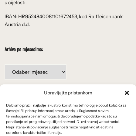
u cijelosti.
IBAN: HR9524840081101672453, kod Raiffeisenbank
Austria d.d.
Arhiva po mjesecima:
Arhiva
po
mjesecima:
Upravljajte pristankom
Važne poveznice
Da bismo pružili najbolje iskustvo, koristimo tehnologije poput kolačića za
Uvjeti korištenja
čuvanje i/ili pristup informacijama o uređaju. Suglasnost s ovim
tehnologijama će nam omogućiti da obrađujemo podatke kao što su
Politika privatnosti
ponašanje pri pregledavanju ili jedinstveni ID-ovi na ovoj web stranici.
Nepristanak ili povlačenje suglasnosti može negativno utjecati na
određene karakteristike i funkcije.
Kolačići