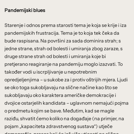
Pandemijski blues
Starenje i odnos prema starosti tema je koja se krije i iza
pandemijskih frustracija. Tema je to koja tek čeka da
bude raspisana. Na površini za sada dominira strah; s
jedne strane, strah od bolesti i umiranja zbog zaraze, s
druge strane strah od bolesti i umiranja koje bi
pretjerano reagiranje na pandemiju moglo izazvati. To
također vodi u iscrpljivanje u nepotrebnim
opredjeljenjima – u sukobe za i protiv oštrijih mjera. Ljudi
se oko toga sukobljavaju na slične načine kao što se
sukobljavaju oko karaktera američke demokracije i
dvojice ostarjelih kandidata – uglavnom nemajući pojma
o predmetu kojim se bave. Međutim, kad se magle
raziđu, shvatit ćemo koliko na događaje (na primjer, na
pojam „kapaciteta zdravstvenog sustava“) utječe
demografija, proces koji će još više utjecati na slične