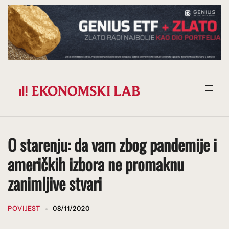
Prijeđi
na
sadržaj
O starenju: da vam zbog pandemije i
američkih izbora ne promaknu
zanimljive stvari
POVIJEST
08/11/2020