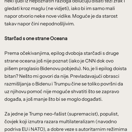
neki ljudi iz nepoznatih razloga odlučuju disati teži zrak i
gledati kroz maglu (ne vidjeti), iako bi im samo mali
napor otvorio neke nove vidike. Moguće je da starost
takav napor čini nepodnošljivim.
Starčad s one strane Oceana
Prema očekivanjima, epilog dvoboja starčadi s druge
strane oceana još nije poznat (iako je CNN dok ovo
pišem proglasio Bidenovu pobjedu). No, je li epilog doista
bitan? Nešto mi govori da nije. Prevladavajući obrasci
razmišljanja o Bidenu i Trumpu čine se toliko površni da
uz njihovu pomoć nije moguće shvatiti što se zapravo
događa, a još manje što bi se moglo događati.
Za jedne je Trump neo-fašist (supremacist), populist,
čovjek koji iznutra razara multilateralizam (navodno
podriva EU i NATO), a dobre veze s autoritarnim režimima