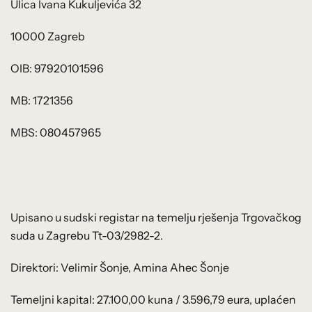
Ulica Ivana Kukuljevića 32
10000 Zagreb
OIB: 97920101596
MB: 1721356
MBS: 080457965
Upisano u sudski registar na temelju rješenja Trgovačkog
suda u Zagrebu Tt-03/2982-2.
Direktori: Velimir Šonje, Amina Ahec Šonje
Temeljni kapital: 27.100,00 kuna / 3.596,79 eura, uplaćen