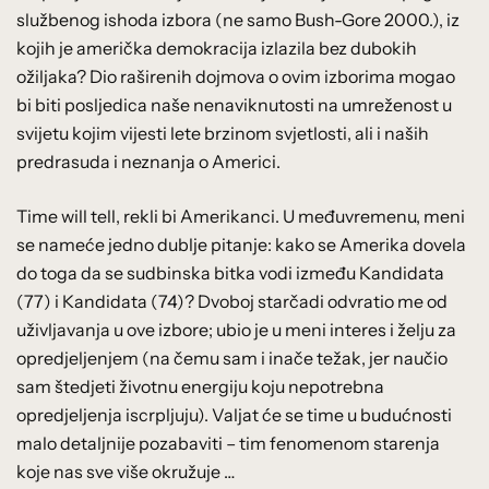
službenog ishoda izbora (ne samo Bush-Gore 2000.), iz
kojih je američka demokracija izlazila bez dubokih
ožiljaka? Dio raširenih dojmova o ovim izborima mogao
bi biti posljedica naše nenaviknutosti na umreženost u
svijetu kojim vijesti lete brzinom svjetlosti, ali i naših
predrasuda i neznanja o Americi.
Time will tell, rekli bi Amerikanci. U međuvremenu, meni
se nameće jedno dublje pitanje: kako se Amerika dovela
do toga da se sudbinska bitka vodi između Kandidata
(77) i Kandidata (74)? Dvoboj starčadi odvratio me od
uživljavanja u ove izbore; ubio je u meni interes i želju za
opredjeljenjem (na čemu sam i inače težak, jer naučio
sam štedjeti životnu energiju koju nepotrebna
opredjeljenja iscrpljuju). Valjat će se time u budućnosti
malo detaljnije pozabaviti – tim fenomenom starenja
koje nas sve više okružuje …