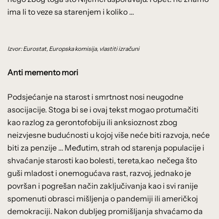
ima li to veze sa starenjem i koliko …
Izvor: Eurostat, Europska komisija, vlastiti izračuni
Anti memento mori
Podsjećanje na starost i smrtnost nosi neugodne
asocijacije. Stoga bi se i ovaj tekst mogao protumačiti
kao razlog za gerontofobiju ili anksioznost zbog
neizvjesne budućnosti u kojoj više neće biti razvoja, neće
biti za penzije … Međutim, strah od starenja populacije i
shvaćanje starosti kao bolesti, tereta,kao nečega što
guši mladost i onemogućava rast, razvoj, jednako je
površan i pogrešan način zaključivanja kao i svi ranije
spomenuti obrasci mišljenja o pandemiji ili američkoj
demokraciji. Nakon dubljeg promišljanja shvaćamo da