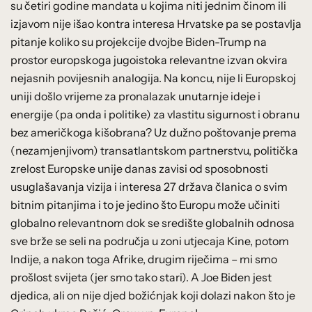
su četiri godine mandata u kojima niti jednim činom ili
izjavom nije išao kontra interesa Hrvatske pa se postavlja
pitanje koliko su projekcije dvojbe Biden-Trump na
prostor europskoga jugoistoka relevantne izvan okvira
nejasnih povijesnih analogija. Na koncu, nije li Europskoj
uniji došlo vrijeme za pronalazak unutarnje ideje i
energije (pa onda i politike) za vlastitu sigurnost i obranu
bez američkoga kišobrana? Uz dužno poštovanje prema
(nezamjenjivom) transatlantskom partnerstvu, politička
zrelost Europske unije danas zavisi od sposobnosti
usuglašavanja vizija i interesa 27 država članica o svim
bitnim pitanjima i to je jedino što Europu može učiniti
globalno relevantnom dok se središte globalnih odnosa
sve brže se seli na područja u zoni utjecaja Kine, potom
Indije, a nakon toga Afrike, drugim riječima – mi smo
prošlost svijeta (jer smo tako stari). A Joe Biden jest
djedica, ali on nije djed božićnjak koji dolazi nakon što je