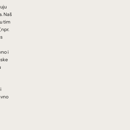
kuju
a. Naš
đu tim
(npr.
ks
vno i
pske
u
i
ravno