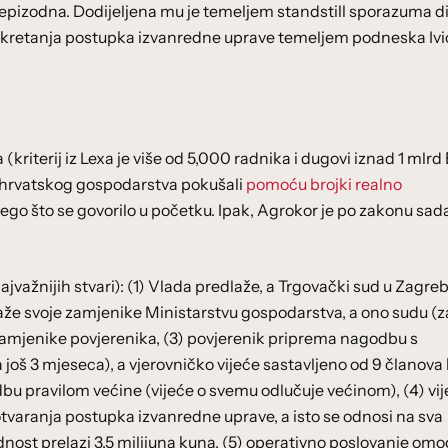
i epizodna. Dodijeljena mu je temeljem standstill sporazuma di
pokretanja postupka izvanredne uprave temeljem podneska Ivi
riterij iz Lexa je više od 5,000 radnika i dugovi iznad 1 mlrd 
% hrvatskog gospodarstva pokušali
pomoću brojki realno
nego što se govorilo u početku. Ipak, Agrokor je po zakonu sad
ajvažnijih stvari): (1) Vlada predlaže, a Trgovački sud u Zagre
aže svoje zamjenike Ministarstvu gospodarstva, a ono sudu (z
zamjenike povjerenika, (3) povjerenik priprema nagodbu s
a još 3 mjeseca), a vjerovničko vijeće sastavljeno od 9 članova 
dbu pravilom većine (vijeće o svemu odlučuje većinom), (4) vi
 otvaranja postupka izvanredne uprave, a isto se odnosi na sva
dnost prelazi 3,5 milijuna kuna, (5) operativno poslovanje om