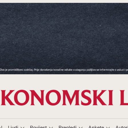
I
Ljudi
Povijest
Pregledi
Ankete
Autor