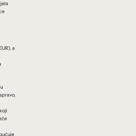
jela
ce
EUR), a
a
bu
apravo,
koji
jeće
ogućuje