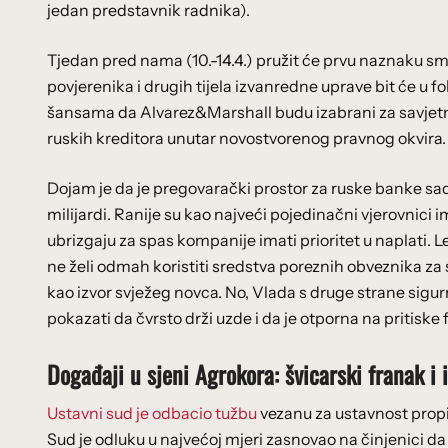
jedan predstavnik radnika).
Tjedan pred nama (10.-14.4.) pružit će prvu naznaku sm
povjerenika i drugih tijela izvanredne uprave bit će u f
šansama da Alvarez&Marshall budu izabrani za savjetni
ruskih kreditora unutar novostvorenog pravnog okvira.
Dojam je da je pregovarački prostor za ruske banke sad
milijardi. Ranije su kao najveći pojedinačni vjerovnici 
ubrizgaju za spas kompanije imati prioritet u naplati. Le
ne želi odmah koristiti sredstva poreznih obveznika za 
kao izvor svježeg novca. No, Vlada s druge strane sigurno
pokazati da čvrsto drži uzde i da je otporna na pritiske 
Događaji u sjeni Agrokora: švicarski franak i 
Ustavni sud je odbacio tužbu
vezanu za ustavnost propis
Sud je odluku u najvećoj mjeri zasnovao na činjenici da