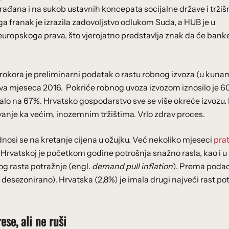
 građana i na sukob ustavnih koncepata socijalne države i trži
a franak je izrazila zadovoljstvo odlukom Suda, a HUB je u
uropskoga prava, što vjerojatno predstavlja znak da će bank
Agrokora je preliminarni podatak o rastu robnog izvoza (u kuna
dva mjeseca 2016. Pokriće robnog uvoza izvozom iznosilo je 6
lo na 67%. Hrvatsko gospodarstvo sve se više okreće izvozu. 
nje ka većim, inozemnim tržištima. Vrlo zdrav proces.
odnosi se na kretanje cijena u ožujku. Već nekoliko mjeseci
pra
 U Hrvatskoj je početkom godine potrošnja snažno rasla, kao i u 
og rasta potražnje (engl.
demand pull inflation
). Prema poda
% desezonirano). Hrvatska (2,8%) je imala drugi najveći rast po
ese, ali ne ruši