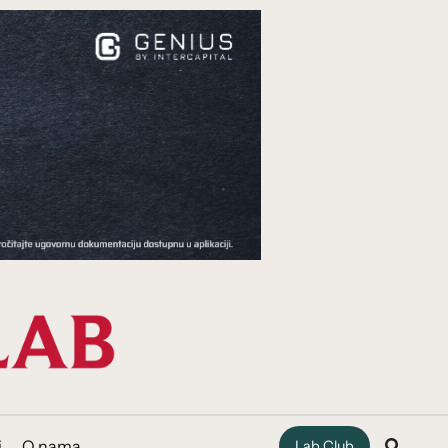
i
O nama
Lab Club