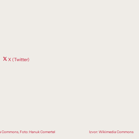
Share
X (Twitter)
on
ia Commons, Foto: Hanuk Comertel
Izvor: Wikimedia Commons