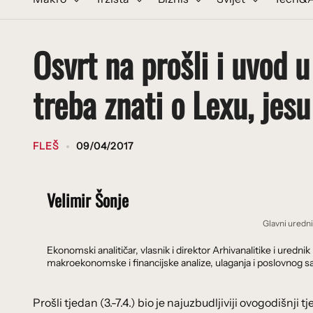
Osvrt na prošli i uvod u
treba znati o Lexu, jesu
FLEŠ
09/04/2017
Velimir Šonje
Glavni uredn
Ekonomski analitičar, vlasnik i direktor Arhivanalitike i ure
makroekonomske i financijske analize, ulaganja i poslovnog sa
Prošli tjedan (3.-7.4.) bio je najuzbudljiviji ovogodišnji 