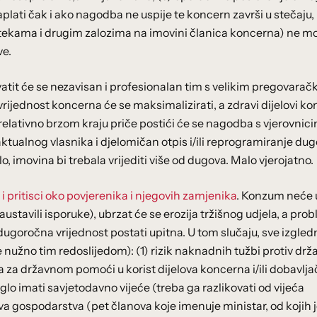
plati čak i ako nagodba ne uspije te koncern završi u stečaju, 
potekama i drugim zalozima na imovini članica koncerna) ne m
ve.
atit će se nezavisan i profesionalan tim s velikim pregovarač
 vrijednost koncerna će se maksimalizirati, a zdravi dijelovi k
relativno brzom kraju priče postići će se nagodba s vjerovnic
aktualnog vlasnika i djelomičan otpis i/ili reprogramiranje du
, imovina bi trebala vrijediti više od dugova. Malo vjerojatno.
 i pritisci oko povjerenika i njegovih zamjenika
. Konzum neće 
zaustavili isporuke), ubrzat će se erozija tržišnog udjela, a pro
ugoročna vrijednost postati upitna. U tom slučaju, sve izgled
ne nužno tim redoslijedom): (1) rizik naknadnih tužbi protiv drža
jeva za državnom pomoći u korist dijelova koncerna i/ili dobavlja
glo imati savjetodavno vijeće (treba ga razlikovati od vijeća
va gospodarstva (pet članova koje imenuje ministar, od kojih 