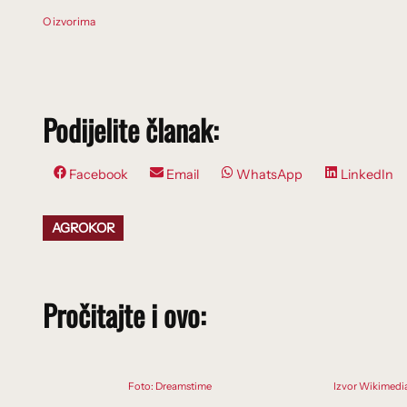
O izvorima
Podijelite članak:
Share
Share
Share
Share
Facebook
Email
WhatsApp
LinkedIn
on
on
on
on
AGROKOR
Pročitajte i ovo:
Foto: Dreamstime
Izvor Wikimed