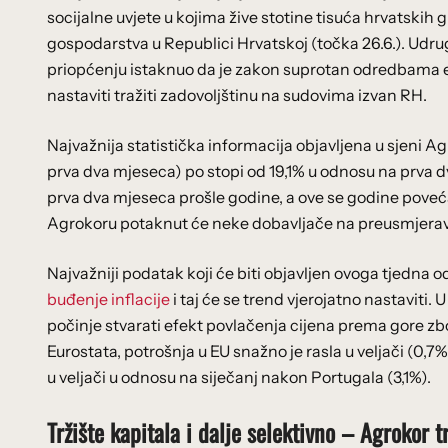
socijalne uvjete u kojima žive stotine tisuća hrvatskih
gospodarstva u Republici Hrvatskoj (točka 26.6.). Udrug
priopćenju istaknuo da je zakon suprotan odredbama e
nastaviti tražiti zadovoljštinu na sudovima izvan RH.
Najvažnija statistička informacija objavljena u sjeni 
prva dva mjeseca) po stopi od 19,1% u odnosu na prva 
prva dva mjeseca prošle godine, a ove se godine poveća
Agrokoru potaknut će neke dobavljače na preusmjerava
Najvažniji podatak koji će biti objavljen ovoga tjedna 
buđenje inflacije
i taj će se trend vjerojatno nastaviti.
počinje stvarati efekt povlačenja cijena prema gore zb
Eurostata, potrošnja u EU snažno je rasla u veljači (0,7
u veljači u odnosu na siječanj nakon Portugala (3,1%).
Tržište kapitala i dalje selektivno – Agrokor tr