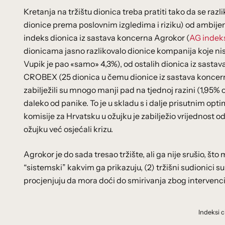
Kretanja na tržištu dionica treba pratiti tako da se razl
dionice prema poslovnim izgledima i riziku) od ambijen
indeks dionica iz sastava koncerna Agrokor (
AG indek
dionicama jasno razlikovalo dionice kompanija koje ni
Vupik je pao «samo» 4,3%), od ostalih dionica iz sasta
CROBEX (25 dionica u čemu dionice iz sastava koncerna
zabilježili su mnogo manji pad na tjednoj razini (1,95% o
daleko od panike. To je u skladu s i dalje prisutnim o
komisije za Hrvatsku u ožujku je zabilježio vrijednost o
ožujku već osjećali krizu.
Agrokor je do sada tresao tržište, ali ga nije srušio, što 
“sistemski” kakvim ga prikazuju, (2) tržišni sudionici su 
procjenjuju da mora doći do smirivanja zbog intervenci
Indeksi c