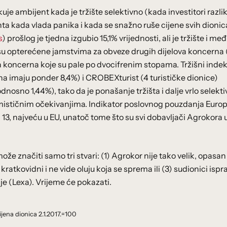
ikuje ambijent kada je tržište selektivno (kada investitori razli
ta kada vlada panika i kada se snažno ruše cijene svih dionic
s
) prošlog je tjedna izgubio 15,1% vrijednosti, ali je tržište i me
su opterećene jamstvima za obveze drugih dijelova koncerna 
va koncerna koje su pale po dvocifrenim stopama. Tržišni inde
 imaju ponder 8,4%) i CROBEXturist (4 turističke dionice)
dnosno 1,44%), tako da je ponašanje tržišta i dalje vrlo selekti
ptimističnim očekivanjima. Indikator poslovnog pouzdanja Euro
d 13, najveću u EU, unatoč tome što su svi dobavljači Agrokora 
može značiti samo tri stvari: (1) Agrokor nije tako velik, opasan 
kratkovidni i ne vide oluju koja se sprema ili (3) sudionici isp
je (Lexa). Vrijeme će pokazati.
ijena dionica 2.1.2017.=100