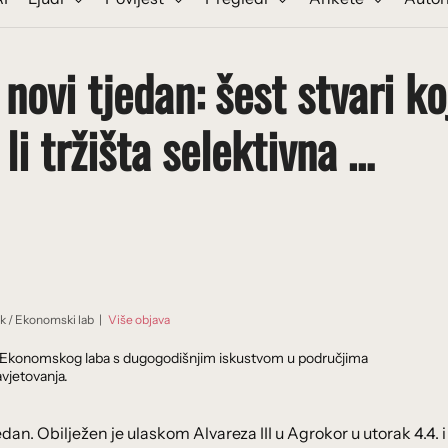
 novi tjedan: šest stvari ko
 li tržišta selektivna …
ik
/
Ekonomski lab
|
Više objava
dnik Ekonomskog laba s dugogodišnjim iskustvom u područjima
vjetovanja.
tjedan. Obilježen je ulaskom Alvareza III u Agrokor u utorak 4.4. i