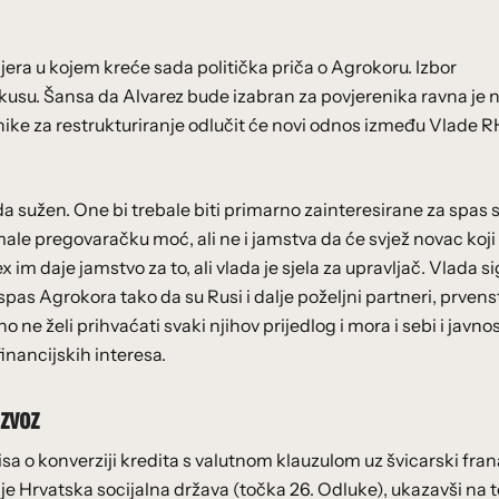
jera u kojem kreće sada politička priča o Agrokoru. Izbor
okusu. Šansa da Alvarez bude izabran za povjerenika ravna je nu
ke za restrukturiranje odlučit će novi odnos između Vlade RH
a sužen. One bi trebale biti primarno zainteresirane za spas s
imale pregovaračku moć, ali ne i jamstva da će svjež novac koji
x im daje jamstvo za to, ali vlada je sjela za upravljač. Vlada s
spas Agrokora tako da su Rusi i dalje poželjni partneri, prven
 ne želi prihvaćati svaki njihov prijedlog i mora i sebi i javnos
financijskih interesa.
izvoz
a o konverziji kredita s valutnom klauzulom uz švicarski fran
 je Hrvatska socijalna država (točka 26. Odluke), ukazavši na 