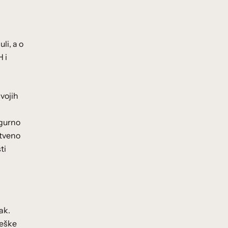
li, a o
 i
vojih
igurno
stveno
ti
ak.
teške