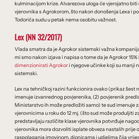
kulminacijom krize. Alvarezova uloga će vjerojatno bit
vjerovnika s Agrokorom, što nakon donošenja Lexa i 
Todorića sudu u petak nema osobitu važnost.
Lex (NN 32/2017)
Vlada smatra da je Agrokor sistemski važna kompanija (k
mi smo nakon izjava i napisa o tome da je Agrokor 15
dimenzionirati Agrokor
i njegove učinke koji su manji 
sistemski.
Lex na tehničkoj razini funkcionira ovako (prikaz šest n
imenuje izvanrednog povjerenika, (2) povjerenik predl
Ministarstvo ih može predložiti samo) te sud imenuje 
vjerovnicima u roku do 12 mj. (što sud može produljiti z
predstavljaju različite klase vjerovnika potvrđuje nago
vjerovnika mora dozvoliti isplate obveza nastalih prije
raspolaganja imovinom, dionicama i udjelima čija vrije