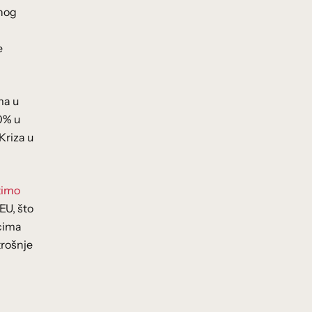
šnog
e
ma u
0% u
Kriza u
timo
EU, što
cima
trošnje