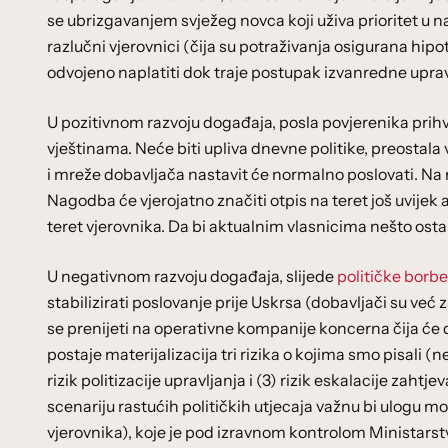
se ubrizgavanjem svježeg novca koji uživa prioritet u na
razlučni vjerovnici (čija su potraživanja osigurana hi
odvojeno naplatiti dok traje postupak izvanredne upra
U pozitivnom razvoju događaja, posla povjerenika prihv
vještinama. Neće biti upliva dnevne politike, preostala
i mreže dobavljača nastavit će normalno poslovati. Na 
Nagodba će vjerojatno značiti otpis na teret još uvijek 
teret vjerovnika. Da bi aktualnim vlasnicima nešto ostalo
U negativnom razvoju događaja, slijede
političke borbe
stabilizirati poslovanje prije Uskrsa (dobavljači su već 
se prenijeti na operativne kompanije koncerna čija će d
postaje materijalizacija tri rizika o kojima smo pisali (
rizik politizacije upravljanja i (3) rizik eskalacije zaht
scenariju rastućih političkih utjecaja važnu bi ulogu mo
vjerovnika), koje je pod izravnom kontrolom Ministarst