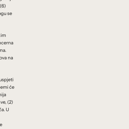
(6)
ogu se
kim
oncerna
ima.
gova na
uspjeti
blemi će
nija
ve, (2)
ča. U
je