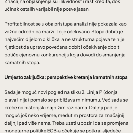
Značajna objašnjenja su i likvidnost i rast kredita, dok
učinak ostalih varijabli nije posve jasan.
Profitabilnost se u oba pristupa analizi nije pokazala kao
važna odrednica marži. To je očekivano. Stopa dobiti je
najvećim dijelom ciklička, a ne strukturna pojava te nije
rijetkost da upravo povećana dobit i očekivanje dobiti
potiče cjenovnu konkurenciju koja dovodi do smanjenja
kamatnih stopa.
Umjesto zaključka: perspektive kretanja kamatnih stopa
Sada je moguć novi pogled na sliku 2. Linija P (donja
plava linija) pomalo se približava minimumu. Već sada se
kreće na historijski najnižim razinama. Daljnji pad je
moguć još neko vrijeme, međutim prostora za značajniji
daljnji pad više nema. Treba uzeti u obzir i da se promjena
monetarne politike ECB-a očekuje se potkraj sljedeće