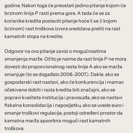
godine. Nakon toga će preostati jedino pitanje kojom će
brzinom linija P rasti prema gore. A tada će se za
korisnike kredita postaviti pitanje hoće li se (i kojom
brzinom) rast troškova izvora sredstava preliti na rast
kamatnih stopa na kredite.
Odgovor na ovo pitanje zavisi o mogućnostima
smanjenja marže. Očito je naime da rast linije P ne mora
dovesti do proporcionalnog rasta linije A ako se marža
smanjuje (to se događalo 2006.-2007.). Dakle, ako se
gospodarski rast nastavi, ako će konkurencija i mamac
očekivane dobiti i rasta kredita biti značajni, ako se
popravi kvaliteta institucija i pravosuđa, ako se nastavi
fiskalna konsolidacija i naposljetku, ako se uvede euro i
smanje troškovi regulacije, postoji određeni prostor da
kamatna marža apsorbira mogući rast kamatnih
troškova.