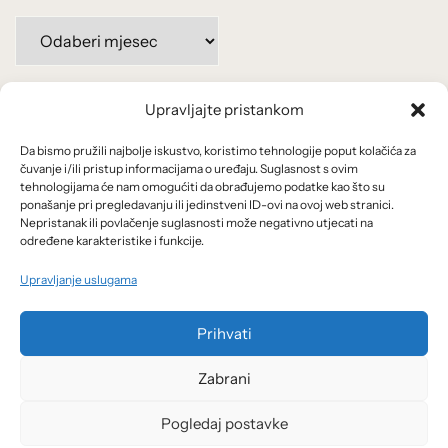
Arhiva
po
mjesecima:
Upravljajte pristankom
Važne poveznice
Da bismo pružili najbolje iskustvo, koristimo tehnologije poput kolačića za
Uvjeti korištenja
čuvanje i/ili pristup informacijama o uređaju. Suglasnost s ovim
tehnologijama će nam omogućiti da obrađujemo podatke kao što su
Politika privatnosti
ponašanje pri pregledavanju ili jedinstveni ID-ovi na ovoj web stranici.
Nepristanak ili povlačenje suglasnosti može negativno utjecati na
određene karakteristike i funkcije.
Kolačići
Upravljanje uslugama
O nama i usluge
Prihvati
Zabrani
Pogledaj postavke
© 2026 Arhivanalitika - Ekonomski lab.