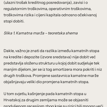
(ulazni trošak kreditnog posredovanja), zavisi i o
regulatornim troškovima, operativnim troškovima,
troškovima rizika i cijeni kapitala odnosno očekivanoj
stopi dobiti.
Slika 1. Kamatna marža – teoretska shema
Dakle, važno je znati da razlika između kamatnih stopa
na kredite i depozite (izvore sredstava) nije dobit već
predstavlja složenu strukturu u kojoj dobit sudjeluje tek
manjim dijelom, jer se iz tog amortizera mora pokriti i niz
drugih troškova. Promjene sastavnica kamatne marže
objašnjavaju veliki dio promjena kamatnih stopa.
U tom svjetlu, kašnjenje pada kamatnih stopa u
Hrvatskoj za drugim zemljama može se objasniti
produljenom recesijom zbog koje su rizici bili mnogo veći