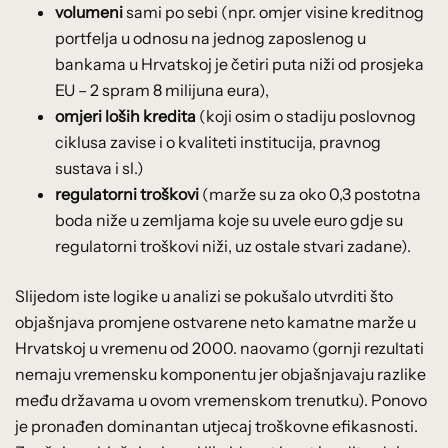
volumeni
sami po sebi (npr. omjer visine kreditnog
portfelja u odnosu na jednog zaposlenog u
bankama u Hrvatskoj je četiri puta niži od prosjeka
EU – 2 spram 8 milijuna eura),
omjeri loših kredita
(koji osim o stadiju poslovnog
ciklusa zavise i o kvaliteti institucija, pravnog
sustava i sl.)
regulatorni troškovi
(marže su za oko 0,3 postotna
boda niže u zemljama koje su uvele euro gdje su
regulatorni troškovi niži, uz ostale stvari zadane).
Slijedom iste logike u analizi se pokušalo utvrditi što
objašnjava promjene ostvarene neto kamatne marže u
Hrvatskoj u vremenu od 2000. naovamo (gornji rezultati
nemaju vremensku komponentu jer objašnjavaju razlike
među državama u ovom vremenskom trenutku). Ponovo
je pronađen dominantan utjecaj troškovne efikasnosti.