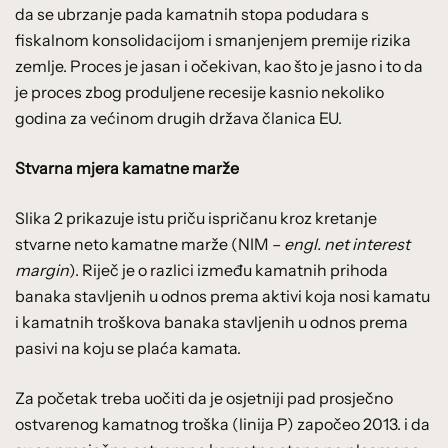
da se ubrzanje pada kamatnih stopa podudara s
fiskalnom konsolidacijom i smanjenjem premije rizika
zemlje. Proces je jasan i očekivan, kao što je jasno i to da
je proces zbog produljene recesije kasnio nekoliko
godina za većinom drugih država članica EU.
Stvarna mjera kamatne marže
Slika 2 prikazuje istu priču ispričanu kroz kretanje
stvarne neto kamatne marže (NIM –
engl. net interest
margin
). Riječ je o razlici između kamatnih prihoda
banaka stavljenih u odnos prema aktivi koja nosi kamatu
i kamatnih troškova banaka stavljenih u odnos prema
pasivi na koju se plaća kamata.
Za početak treba uočiti da je osjetniji pad prosječno
ostvarenog kamatnog troška (linija P) započeo 2013. i da