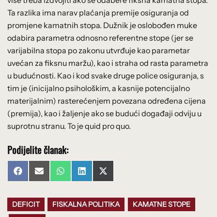
Ta razlika ima narav plaćanja premije osiguranja od
promjene kamatnih stopa. Dužnik je oslobođen muke
odabira parametra odnosno referentne stope (jer se
varijabilna stopa po zakonu utvrđuje kao parametar
uvećan za fiksnu maržu), kao i straha od rasta parametra
u budućnosti. Kao i kod svake druge police osiguranja, s
tim je (inicijalno psihološkim, a kasnije potencijalno
materijalnim) rasterećenjem povezana određena cijena
(premija), kao i žaljenje ako se budući događaji odviju u
suprotnu stranu. To je quid pro quo.
Podijelite članak:
Share
Share
Share
Share
Share
Facebook
Email
WhatsApp
LinkedIn
X
on
on
on
on
on
(Twitter)
DEFICIT
FISKALNA POLITIKA
KAMATNE STOPE