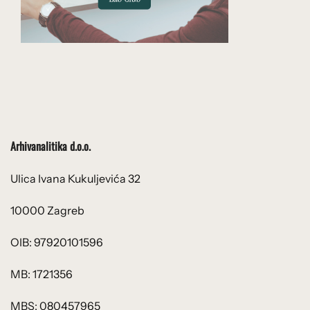
Arhivanalitika d.o.o.
Ulica Ivana Kukuljevića 32
10000 Zagreb
OIB: 97920101596
MB: 1721356
MBS: 080457965