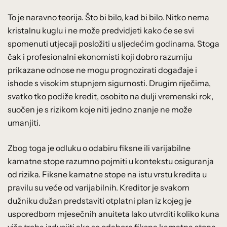
To je naravno teorija. Što bi bilo, kad bi bilo. Nitko nema
kristalnu kuglu i ne može predvidjeti kako će se svi
spomenuti utjecaji posložiti u sljedećim godinama. Stoga
čak i profesionalni ekonomisti koji dobro razumiju
prikazane odnose ne mogu prognozirati događaje i
ishode s visokim stupnjem sigurnosti. Drugim riječima,
svatko tko podiže kredit, osobito na dulji vremenski rok,
suočen je s rizikom koje niti jedno znanje ne može
umanjiti.
Zbog toga je odluku o odabiru fiksne ili varijabilne
kamatne stope razumno pojmiti u kontekstu osiguranja
od rizika. Fiksne kamatne stope na istu vrstu kredita u
pravilu su veće od varijabilnih. Kreditor je svakom
dužniku dužan predstaviti otplatni plan iz kojeg je
usporedbom mjesečnih anuiteta lako utvrditi koliko kuna
više treba izdvojiti ako se odabere fiksna kamatna stopa.