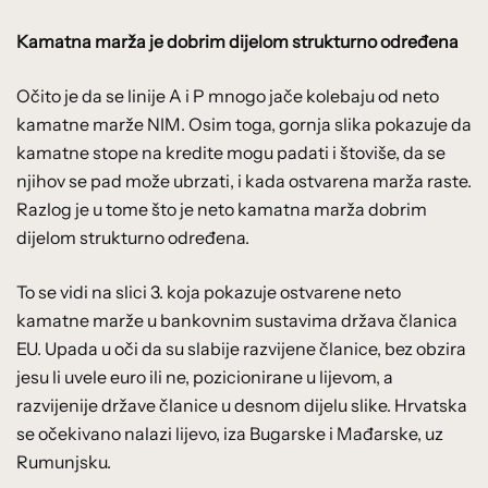
Kamatna marža je dobrim dijelom strukturno određena
Očito je da se linije A i P mnogo jače kolebaju od neto
kamatne marže NIM. Osim toga, gornja slika pokazuje da
kamatne stope na kredite mogu padati i štoviše, da se
njihov se pad može ubrzati, i kada ostvarena marža raste.
Razlog je u tome što je neto kamatna marža dobrim
dijelom strukturno određena.
To se vidi na slici 3. koja pokazuje ostvarene neto
kamatne marže u bankovnim sustavima država članica
EU. Upada u oči da su slabije razvijene članice, bez obzira
jesu li uvele euro ili ne, pozicionirane u lijevom, a
razvijenije države članice u desnom dijelu slike. Hrvatska
se očekivano nalazi lijevo, iza Bugarske i Mađarske, uz
Rumunjsku.