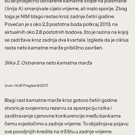
su se prosječno ostvarene kamatne stope na plasmane
(linija A) smanjivale cijelo vrijeme, ali malo sporije. Zbog
toga je NIM blago rastao kroz zadnje četiri godine.
Povećan je s oko 2,3 postotna boda potkraj 2013. na
aktualnih oko 2,8 postotnih bodova, što je razina na kojoj
se zadržava kroz zadnja dva kvartala. Izgleda da je ciklus
rasta neto kamatne marže približno završen.
Slika 2. Ostvarena neto kamatna marža
Izvor: HUB Pregled 4/2017.
Blagi rast kamatne marže kroz gotovo četiri godine
stvorio je svojevrsnu rezervu za apsorpciju rizika i
zaoštravanje cjenovne konkurencije među bankama
čemu svjedočimo u zadnje vrijeme. To objašnjava pojavu
sve povoljnijih kredita na tržištu u zadnje vrijeme.