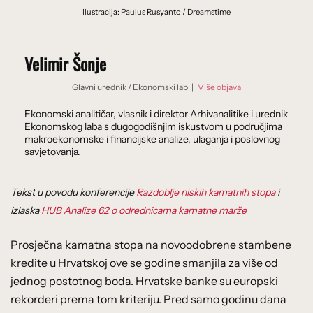
Ilustracija: Paulus Rusyanto / Dreamstime
Velimir Šonje
Glavni urednik
/
Ekonomski lab
|
Više objava
Ekonomski analitičar, vlasnik i direktor Arhivanalitike i urednik
Ekonomskog laba s dugogodišnjim iskustvom u područjima
makroekonomske i financijske analize, ulaganja i poslovnog
savjetovanja.
Tekst u povodu konferencije
Razdoblje niskih kamatnih stopa
i
izlaska
HUB Analize 62 o odrednicama kamatne marže
Prosječna kamatna stopa na novoodobrene stambene
kredite u Hrvatskoj ove se godine smanjila za više od
jednog postotnog boda. Hrvatske banke su europski
rekorderi prema tom kriteriju. Pred samo godinu dana