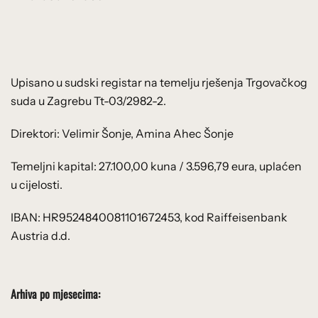
Upisano u sudski registar na temelju rješenja Trgovačkog
suda u Zagrebu Tt-03/2982-2.
Direktori: Velimir Šonje, Amina Ahec Šonje
Temeljni kapital: 27.100,00 kuna / 3.596,79 eura, uplaćen
u cijelosti.
IBAN: HR9524840081101672453, kod Raiffeisenbank
Austria d.d.
Arhiva po mjesecima: