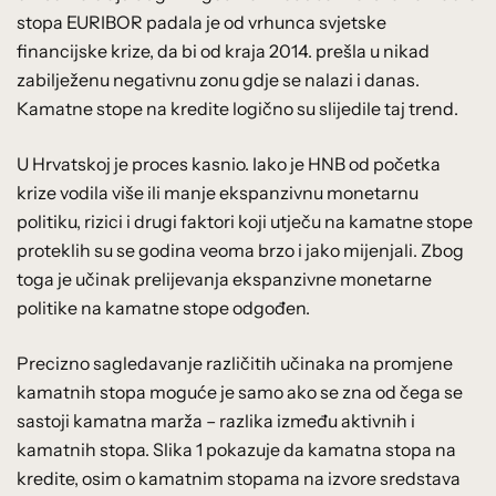
stopa EURIBOR padala je od vrhunca svjetske
financijske krize, da bi od kraja 2014. prešla u nikad
zabilježenu negativnu zonu gdje se nalazi i danas.
Kamatne stope na kredite logično su slijedile taj trend.
U Hrvatskoj je proces kasnio. Iako je HNB od početka
krize vodila više ili manje ekspanzivnu monetarnu
politiku, rizici i drugi faktori koji utječu na kamatne stope
proteklih su se godina veoma brzo i jako mijenjali. Zbog
toga je učinak prelijevanja ekspanzivne monetarne
politike na kamatne stope odgođen.
Precizno sagledavanje različitih učinaka na promjene
kamatnih stopa moguće je samo ako se zna od čega se
sastoji kamatna marža – razlika između aktivnih i
kamatnih stopa. Slika 1 pokazuje da kamatna stopa na
kredite, osim o kamatnim stopama na izvore sredstava