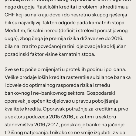
nego drugdje. Rast loših kredita i problemi s kreditima u
CHF koji su na kraju doveli do nesretno skupog rješenja
bili su najvidljiviji faktori odgode pada kamatnih stopa.
Međutim, fiskalni nered (deficit i strelovit porast javnog
duga), zbog čega je premija rizika države sve do 2016.
bila na izrazito povećanoj razini, djelovao je kao ključan
pozadinski faktor visine kamatnih stopa.
Sve se to počelo mijenjati u proteklih godinu i pol dana.
Velike prodaje loših kredita rasteretile su bilance banaka
i dovele do optimalnog rasporeda rizika između
bankovnog i ne-bankovnog sektora. Gospodarski
oporavak je općenito djelovao u pravcu poboljšanja
kvalitete kredita. Oporavak potražnje za kreditima, prvo
u sektoru poduzeća 2015./2016., a zatim i u sektoru
stanovništva 2016./2017., ponukao je banke na jačanje
tržišnog natjecanja. I nikako se ne smije izgubiti iz vida