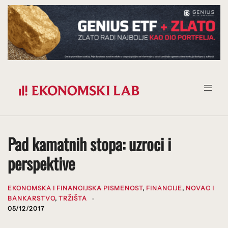
Prijeđi
na
sadržaj
Pad kamatnih stopa: uzroci i
perspektive
EKONOMSKA I FINANCIJSKA PISMENOST
,
FINANCIJE
,
NOVAC I
BANKARSTVO
,
TRŽIŠTA
05/12/2017