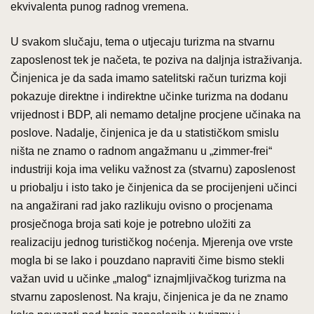
ekvivalenta punog radnog vremena.
U svakom slučaju, tema o utjecaju turizma na stvarnu
zaposlenost tek je načeta, te poziva na daljnja istraživanja.
Činjenica je da sada imamo satelitski račun turizma koji
pokazuje direktne i indirektne učinke turizma na dodanu
vrijednost i BDP, ali nemamo detaljne procjene učinaka na
poslove. Nadalje, činjenica je da u statističkom smislu
ništa ne znamo o radnom angažmanu u „zimmer-frei“
industriji koja ima veliku važnost za (stvarnu) zaposlenost
u priobalju i isto tako je činjenica da se procijenjeni učinci
na angažirani rad jako razlikuju ovisno o procjenama
prosječnoga broja sati koje je potrebno uložiti za
realizaciju jednog turističkog noćenja. Mjerenja ove vrste
mogla bi se lako i pouzdano napraviti čime bismo stekli
važan uvid u učinke „malog“ iznajmljivačkog turizma na
stvarnu zaposlenost. Na kraju, činjenica je da ne znamo