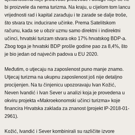
bi proizvele da nema turizma. Na kraju, u cijelom tom lancu
vrijednosti rad i kapital zarađuju i te zarade se dalje troše,
što stvara tzv. inducirane učinke. Prema Satelitskom
računu, kada se u obzir uzmu samo direktni i indirektni
učinci, hrvatski turizam stvara oko 17% hrvatskog BDP-a.
Zbog toga je hrvatski BDP prošle godine pao za 8,4%, što
je bio jedan od najvećih padova u EU 2020.
Međutim, o utjecaju na zaposlenost puno manje znamo.
Utjecaj turizma na ukupnu zaposlenost još nije detaljno
procijenjen. Na tu činjenicu upozoravaju Ivan Kožić,
Neven Ivandić i Ivan Sever u analizi koja je provedena u
okviru projekta «Makroekonomski učinci turizma» koje
financira Hrvatska zaklada za znanost (projekt IP-2018-01-
2961).
Kožić, Ivandić i Sever kombinirali su različite izvore