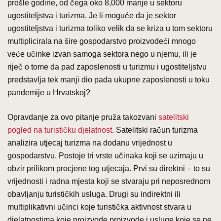
prošle godine, od čega oko 8,000 manje u sektoru
ugostiteljstva i turizma. Je li moguće da je sektor
ugostiteljstva i turizma toliko velik da se kriza u tom sektoru
multiplicirala na šire gospodarstvo proizvodeći mnogo
veće učinke izvan samoga sektora nego u njemu, ili je
riječ o tome da pad zaposlenosti u turizmu i ugostiteljstvu
predstavlja tek manji dio pada ukupne zaposlenosti u toku
pandemije u Hrvatskoj?
Opravdanje za ovo pitanje pruža takozvani
satelitski
pogled na turističku djelatnost
. Satelitski račun turizma
analizira utjecaj turizma na dodanu vrijednost u
gospodarstvu. Postoje tri vrste učinaka koji se uzimaju u
obzir prilikom procjene tog utjecaja. Prvi su direktni – to su
vrijednosti i radna mjesta koji se stvaraju pri neposrednom
obavljanju turističkih usluga. Drugi su indirektni ili
multiplikativni učinci koje turistička aktivnost stvara u
djelatnostima koje proizvode proizvode i usluge koje se ne