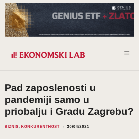
Prijeđi
na
sadržaj
Pad zaposlenosti u
pandemiji samo u
priobalju i Gradu Zagrebu?
BIZNIS
,
KONKURENTNOST
30/04/2021