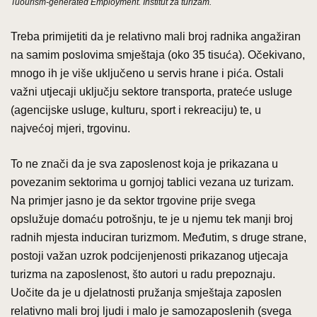
Tuourism-generated Employment. Institut za turizam.
Treba primijetiti da je relativno mali broj radnika angažiran
na samim poslovima smještaja (oko 35 tisuća). Očekivano,
mnogo ih je više uključeno u servis hrane i pića. Ostali
važni utjecaji uključju sektore transporta, prateće usluge
(agencijske usluge, kulturu, sport i rekreaciju) te, u
najvećoj mjeri, trgovinu.
To ne znači da je sva zaposlenost koja je prikazana u
povezanim sektorima u gornjoj tablici vezana uz turizam.
Na primjer jasno je da sektor trgovine prije svega
opslužuje domaću potrošnju, te je u njemu tek manji broj
radnih mjesta induciran turizmom. Međutim, s druge strane,
postoji važan uzrok podcijenjenosti prikazanog utjecaja
turizma na zaposlenost, što autori u radu prepoznaju.
Uočite da je u djelatnosti pružanja smještaja zaposlen
relativno mali broj ljudi i malo je samozaposlenih (svega