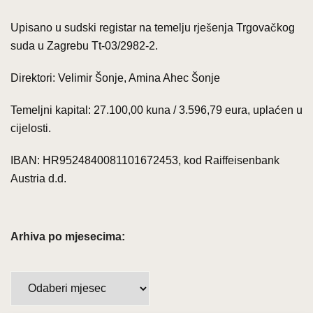
Upisano u sudski registar na temelju rješenja Trgovačkog
suda u Zagrebu Tt-03/2982-2.
Direktori: Velimir Šonje, Amina Ahec Šonje
Temeljni kapital: 27.100,00 kuna / 3.596,79 eura, uplaćen u
cijelosti.
IBAN: HR9524840081101672453, kod Raiffeisenbank
Austria d.d.
Arhiva po mjesecima:
A
r