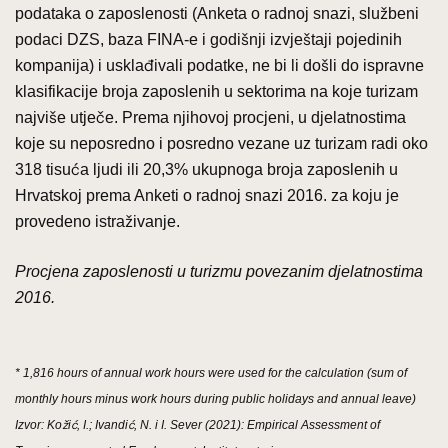
podataka o zaposlenosti (Anketa o radnoj snazi, službeni
podaci DZS, baza FINA-e i godišnji izvještaji pojedinih
kompanija) i usklađivali podatke, ne bi li došli do ispravne
klasifikacije broja zaposlenih u sektorima na koje turizam
najviše utječe. Prema njihovoj procjeni, u djelatnostima
koje su neposredno i posredno vezane uz turizam radi oko
318 tisuća ljudi ili 20,3% ukupnoga broja zaposlenih u
Hrvatskoj prema Anketi o radnoj snazi 2016. za koju je
provedeno istraživanje.
Procjena zaposlenosti u turizmu povezanim djelatnostima
2016.
* 1,816 hours of annual work hours were used for the calculation (sum of
monthly hours minus work hours during public holidays and annual leave)
Izvor: Kožić, I.; Ivandić, N. i I. Sever (2021): Empirical Assessment of