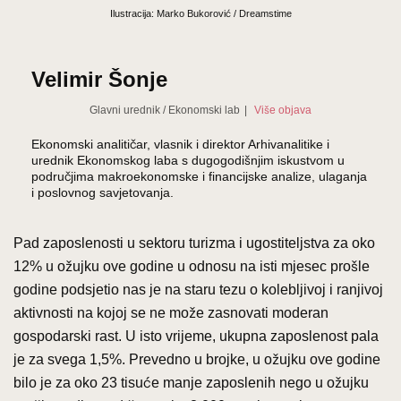
Ilustracija: Marko Bukorović / Dreamstime
Velimir Šonje
Glavni urednik
/
Ekonomski lab
|
Više objava
Ekonomski analitičar, vlasnik i direktor Arhivanalitike i
urednik Ekonomskog laba s dugogodišnjim iskustvom u
područjima makroekonomske i financijske analize, ulaganja
i poslovnog savjetovanja.
Pad zaposlenosti u sektoru turizma i ugostiteljstva za oko
12% u ožujku ove godine u odnosu na isti mjesec prošle
godine podsjetio nas je na staru tezu o kolebljivoj i ranjivoj
aktivnosti na kojoj se ne može zasnovati moderan
gospodarski rast. U isto vrijeme, ukupna zaposlenost pala
je za svega 1,5%. Prevedno u brojke, u ožujku ove godine
bilo je za oko 23 tisuće manje zaposlenih nego u ožujku