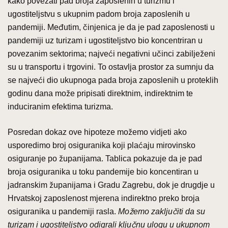
kako povezati pad broja zaposlenih u turizmu i
ugostiteljstvu s ukupnim padom broja zaposlenih u
pandemiji. Međutim, činjenica je da je pad zaposlenosti u
pandemiji uz turizam i ugostiteljstvo bio koncentriran u
povezanim sektorima; najveći negativni učinci zabilježeni
su u transportu i trgovini. To ostavlja prostor za sumnju da
se najveći dio ukupnoga pada broja zaposlenih u proteklih
godinu dana može pripisati direktnim, indirektnim te
induciranim efektima turizma.
Posredan dokaz ove hipoteze možemo vidjeti ako
usporedimo broj osiguranika koji plaćaju mirovinsko
osiguranje po županijama. Tablica pokazuje da je pad
broja osiguranika u toku pandemije bio koncentiran u
jadranskim županijama i Gradu Zagrebu, dok je drugdje u
Hrvatskoj zaposlenost mjerena indirektno preko broja
osiguranika u pandemiji rasla.
Možemo zaključiti da su
turizam i ugostiteljstvo odigrali ključnu ulogu u ukupnom