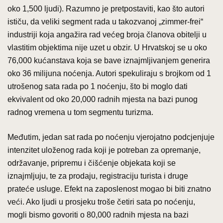
oko 1,500 ljudi). Razumno je pretpostaviti, kao što autori
ističu, da veliki segment rada u takozvanoj „zimmer-frei“
industriji koja angažira rad većeg broja članova obitelji u
vlastitim objektima nije uzet u obzir. U Hrvatskoj se u oko
76,000 kućanstava koja se bave iznajmljivanjem generira
oko 36 milijuna noćenja. Autori spekuliraju s brojkom od 1
utrošenog sata rada po 1 noćenju, što bi moglo dati
ekvivalent od oko 20,000 radnih mjesta na bazi punog
radnog vremena u tom segmentu turizma.
Međutim, jedan sat rada po noćenju vjerojatno podcjenjuje
intenzitet uloženog rada koji je potreban za opremanje,
održavanje, pripremu i čišćenje objekata koji se
iznajmljuju, te za prodaju, registraciju turista i druge
prateće usluge. Efekt na zaposlenost mogao bi biti znatno
veći. Ako ljudi u prosjeku troše četiri sata po noćenju,
mogli bismo govoriti o 80,000 radnih mjesta na bazi