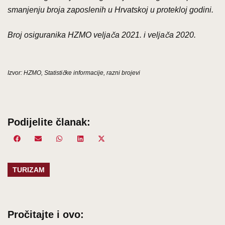
smanjenju broja zaposlenih u Hrvatskoj u protekloj godini.
Broj osiguranika HZMO veljača 2021. i veljača 2020.
Izvor: HZMO, Statističke informacije, razni brojevi
Podijelite članak:
Share
Facebook
Share
Email
Share
WhatsApp
Share
LinkedIn
Share
X
on
on
on
on
on
(Twitter)
TURIZAM
Pročitajte i ovo: