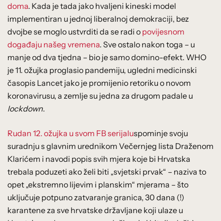
doma
. Kada je tada jako hvaljeni kineski model
implementiran u jednoj liberalnoj demokraciji, bez
dvojbe se moglo ustvrditi da se radi o
povijesnom
događaju našeg vremena
. Sve ostalo nakon toga – u
manje od dva tjedna – bio je samo domino-efekt. WHO
je 11. ožujka proglasio pandemiju, ugledni medicinski
časopis Lancet jako je promijenio retoriku o novom
koronavirusu, a zemlje su jedna za drugom padale u
lockdown
.
Rudan 12. ožujka u svom FB serijalu
spominje svoju
suradnju s glavnim urednikom Večernjeg lista Draženom
Klarićem i navodi popis svih mjera koje bi Hrvatska
trebala poduzeti ako želi biti „svjetski prvak“ – naziva to
opet „ekstremno lijevim i planskim“ mjerama – što
uključuje potpuno zatvaranje granica, 30 dana (!)
karantene za sve hrvatske državljane koji ulaze u