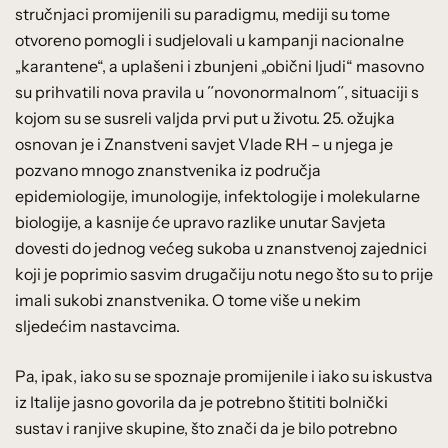
stručnjaci promijenili su paradigmu, mediji su tome
otvoreno pomogli i sudjelovali u kampanji nacionalne
„karantene“, a uplašeni i zbunjeni „obični ljudi“ masovno
su prihvatili nova pravila u ˝novonormalnom˝, situaciji s
kojom su se susreli valjda prvi put u životu. 25. ožujka
osnovan je i Znanstveni savjet Vlade RH – u njega je
pozvano mnogo znanstvenika iz područja
epidemiologije, imunologije, infektologije i molekularne
biologije, a kasnije će upravo razlike unutar Savjeta
dovesti do jednog većeg sukoba u znanstvenoj zajednici
koji je poprimio sasvim drugačiju notu nego što su to prije
imali sukobi znanstvenika. O tome više u nekim
sljedećim nastavcima.
Pa, ipak, iako su se spoznaje promijenile i iako su iskustva
iz Italije jasno govorila da je potrebno štititi bolnički
sustav i ranjive skupine, što znači da je bilo potrebno