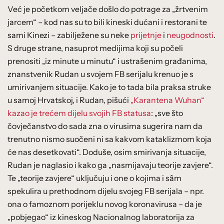
Već je početkom veljače došlo do potrage za „žrtvenim
jarcem“ – kod nas su to bili kineski dućani i restorani te
sami Kinezi – zabilježene su neke
prijetnje
i
neugodnosti
.
S druge strane, nasuprot medijima koji su počeli
prenositi „iz minute u minutu“ i ustrašenim građanima,
znanstvenik Rudan u svojem FB serijalu krenuo je s
umirivanjem situacije. Kako je to tada bila praksa struke
u samoj Hrvatskoj, i Rudan, pišući
„Karantena Wuhan“
kazao je trećem dijelu svojih FB statusa
: „sve što
čovječanstvo do sada zna o virusima sugerira nam da
trenutno nismo suočeni ni sa kakvom kataklizmom koja
će nas desetkovati“. Doduše, osim smirivanja situacije,
Rudan je naglasio i kako ga „nasmijavaju teorije zavjere“.
Te „teorije zavjere“ uključuju i one o kojima i sâm
spekulira u prethodnom dijelu svojeg FB serijala – npr.
ona o famoznom porijeklu novog koronavirusa – da je
„pobjegao“ iz kineskog Nacionalnog laboratorija za