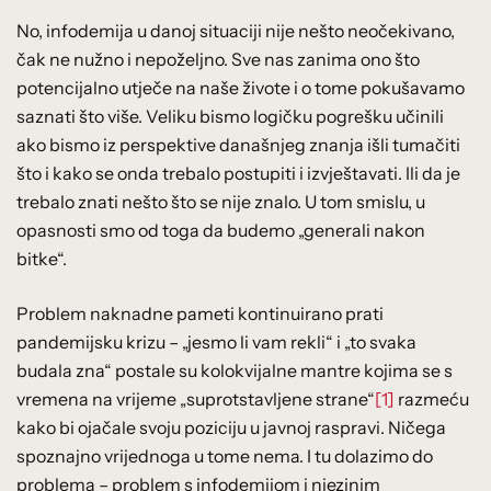
No, infodemija u danoj situaciji nije nešto neočekivano,
čak ne nužno i nepoželjno. Sve nas zanima ono što
potencijalno utječe na naše živote i o tome pokušavamo
saznati što više. Veliku bismo logičku pogrešku učinili
ako bismo iz perspektive današnjeg znanja išli tumačiti
što i kako se onda trebalo postupiti i izvještavati. Ili da je
trebalo znati nešto što se nije znalo. U tom smislu, u
opasnosti smo od toga da budemo „generali nakon
bitke“.
Problem naknadne pameti kontinuirano prati
pandemijsku krizu – „jesmo li vam rekli“ i „to svaka
budala zna“ postale su kolokvijalne mantre kojima se s
vremena na vrijeme „suprotstavljene strane“
[1]
razmeću
kako bi ojačale svoju poziciju u javnoj raspravi. Ničega
spoznajno vrijednoga u tome nema. I tu dolazimo do
problema – problem s infodemijom i njezinim