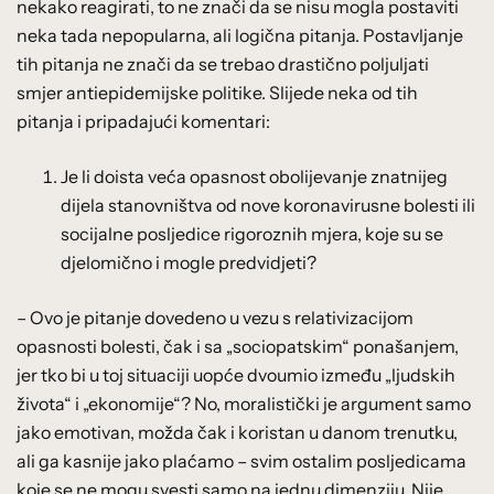
nekako reagirati, to ne znači da se nisu mogla postaviti
neka tada nepopularna, ali logična pitanja. Postavljanje
tih pitanja ne znači da se trebao drastično poljuljati
smjer antiepidemijske politike. Slijede neka od tih
pitanja i pripadajući komentari:
Je li doista veća opasnost obolijevanje znatnijeg
dijela stanovništva od nove koronavirusne bolesti ili
socijalne posljedice rigoroznih mjera, koje su se
djelomično i mogle predvidjeti?
– Ovo je pitanje dovedeno u vezu s relativizacijom
opasnosti bolesti, čak i sa „sociopatskim“ ponašanjem,
jer tko bi u toj situaciji uopće dvoumio između „ljudskih
života“ i „ekonomije“? No, moralistički je argument samo
jako emotivan, možda čak i koristan u danom trenutku,
ali ga kasnije jako plaćamo – svim ostalim posljedicama
koje se ne mogu svesti samo na jednu dimenziju. Nije