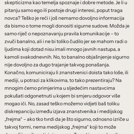
skepticizma kao temelja spoznaje i dobre metode. Je li u
pitanju samo ego ili postoje drugi interesi, poput traga
novca? Teško je reći i još nemamo dovoljno informacija
da bismo o tome mogli donositi sigurne sudove. Možda je
samo riječ o nepoznavanju pravila komunikacije – to
zvuči banalno, ali i ne bi toliko čudilo jer se mahom radi o
ljudima koji dotad nisu imali mnogo javnih nastupa, a
kamoli svakodnevnih. No, to banalno objašnjenje sigurno
nije dovoljno za dugo trajanje takvog ponašanja.
Konačno, komuniciraju li znanstvenici doista tako loše, ili
mediji, u potrazi za klikovima, to tako prezentiraju? Na
mnogim ćemo primjerima u sljedećim nastavcima
pokušati odgonetnuti u kojem bi smjeru odgovor više
mogao ići. No, zasad teško možemo vidjeti baš toliku
diskrepanciju između izjava znanstvenika i medijskog
„frejma“ – ako tko tvrdi da je što sigurno, odnosno izriče u
takvoj formi, nema medijskog „frejma“ koji to može