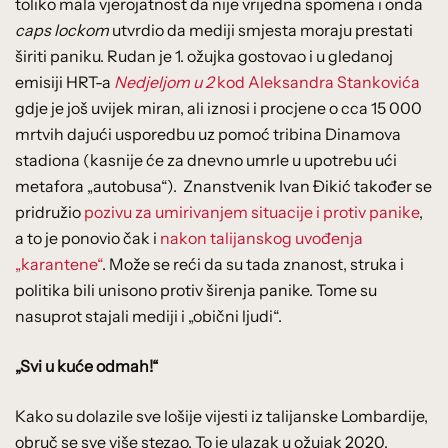
toliko mala vjerojatnost da nije vrijedna spomena i onda
caps lockom
utvrdio da mediji smjesta moraju prestati
širiti paniku. Rudan je 1. ožujka gostovao i u gledanoj
emisiji HRT-a
Nedjeljom u 2
kod Aleksandra Stankovića
gdje je još uvijek miran, ali iznosi i procjene o cca 15 000
mrtvih dajući usporedbu uz pomoć tribina Dinamova
stadiona (kasnije će za dnevno umrle u upotrebu ući
metafora „autobusa“). Znanstvenik Ivan Đikić također se
pridružio
pozivu za umirivanjem situacije i protiv panike
,
a to je ponovio čak i
nakon talijanskog uvođenja
„karantene“
. Može se reći da su tada znanost, struka i
politika bili unisono protiv širenja panike. Tome su
nasuprot stajali mediji i „obični ljudi“.
„Svi u kuće odmah!“
Kako su dolazile sve lošije vijesti iz talijanske Lombardije,
obruč se sve više stezao. To je ulazak u ožujak 2020.