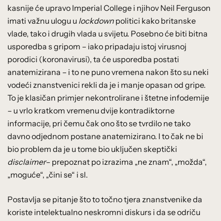
kasnije će upravo Imperial College i njihov Neil Ferguson
imati važnu ulogu u
lockdown
politici kako britanske
vlade, tako i drugih vlada u svijetu. Posebno će biti bitna
usporedba s gripom – iako pripadaju istoj virusnoj
porodici (koronavirusi), ta će usporedba postati
anatemizirana – i to ne puno vremena nakon što su neki
vodeći znanstvenici rekli da je i manje opasan od gripe.
To je klasičan primjer nekontrolirane i štetne infodemije
– u vrlo kratkom vremenu dvije kontradiktorne
informacije, pri čemu čak ono što se tvrdilo ne tako
davno odjednom postane anatemizirano. I to čak ne bi
bio problem da je u tome bio uključen skeptički
disclaimer
– prepoznat po izrazima „ne znam“, „možda“,
„moguće“, „čini se“ i sl.
Postavlja se pitanje što to točno tjera znanstvenike da
koriste intelektualno neskromni diskurs i da se odriču