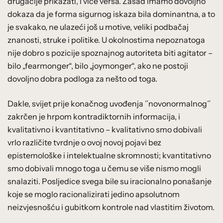
drugačije prikazati, i vice versa. Zasad imamo dovoljno
dokaza da je forma sigurnog iskaza bila dominantna, a to
je svakako, ne ulazeći još u motive, veliki podbačaj
znanosti, struke i politike. U okolnostima nepoznatoga
nije dobro s pozicije spoznajnog autoriteta biti agitator –
bilo „fearmonger“, bilo „joymonger“, ako ne postoji
dovoljno dobra podloga za nešto od toga.
Dakle, svijet prije konačnog uvođenja ˝novonormalnog˝
zakrčen je hrpom kontradiktornih informacija, i
kvalitativno i kvantitativno – kvalitativno smo dobivali
vrlo različite tvrdnje o ovoj novoj pojavi bez
epistemološke i intelektualne skromnosti; kvantitativno
smo dobivali mnogo toga u čemu se više nismo mogli
snalaziti. Posljedice svega bile su iracionalno ponašanje
koje se moglo racionalizirati jedino apsolutnom
neizvjesnošću i gubitkom kontrole nad vlastitim životom.