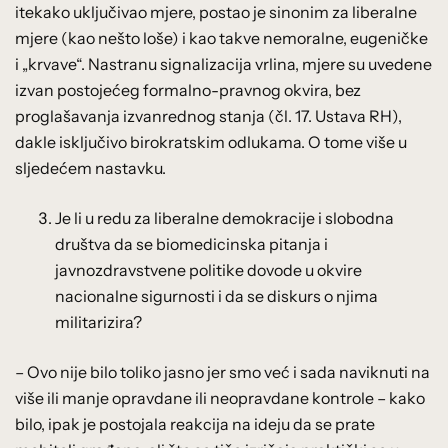
itekako uključivao mjere, postao je sinonim za liberalne
mjere (kao nešto loše) i kao takve nemoralne, eugeničke
i „krvave“. Nastranu signalizacija vrlina, mjere su uvedene
izvan postojećeg formalno-pravnog okvira, bez
proglašavanja izvanrednog stanja (čl. 17. Ustava RH),
dakle isključivo birokratskim odlukama. O tome više u
sljedećem nastavku.
Je li u redu za liberalne demokracije i slobodna
društva da se biomedicinska pitanja i
javnozdravstvene politike dovode u okvire
nacionalne sigurnosti i da se diskurs o njima
militarizira?
– Ovo nije bilo toliko jasno jer smo već i sada naviknuti na
više ili manje opravdane ili neopravdane kontrole – kako
bilo, ipak je postojala reakcija na ideju da se prate