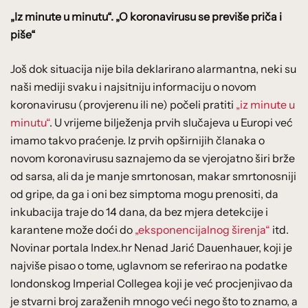
„Iz minute u minutu“. „O koronavirusu se previše priča i
piše“
Još dok situacija nije bila deklarirano alarmantna, neki su
naši mediji svaku i najsitniju informaciju o novom
koronavirusu (provjerenu ili ne) počeli pratiti
„iz minute u
minutu“
. U vrijeme bilježenja prvih slučajeva u Europi već
imamo takvo praćenje. Iz prvih opširnijih članaka o
novom koronavirusu saznajemo da se vjerojatno širi brže
od sarsa, ali da je manje smrtonosan, makar smrtonosniji
od gripe, da ga i oni bez simptoma mogu prenositi, da
inkubacija traje do 14 dana, da bez mjera detekcije i
karantene može doći do
„eksponencijalnog širenja“
itd.
Novinar portala Index.hr Nenad Jarić Dauenhauer, koji je
najviše pisao o tome, uglavnom se referirao na podatke
londonskog Imperial Collegea koji je već procjenjivao da
je stvarni broj zaraženih mnogo veći nego što to znamo, a