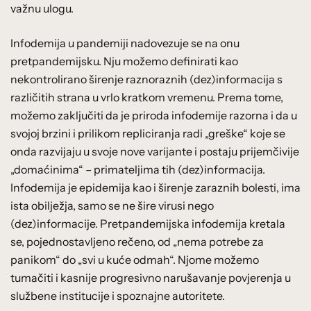
važnu ulogu.
Infodemija u pandemiji nadovezuje se na onu
pretpandemijsku. Nju možemo definirati kao
nekontrolirano širenje raznoraznih (dez)informacija s
različitih strana u vrlo kratkom vremenu. Prema tome,
možemo zaključiti da je priroda infodemije razorna i da u
svojoj brzini i prilikom repliciranja radi „greške“ koje se
onda razvijaju u svoje nove varijante i postaju prijemčivije
„domaćinima“ – primateljima tih (dez)informacija.
Infodemija je epidemija kao i širenje zaraznih bolesti, ima
ista obilježja, samo se ne šire virusi nego
(dez)informacije. Pretpandemijska infodemija kretala
se, pojednostavljeno rečeno, od „nema potrebe za
panikom“ do „svi u kuće odmah“. Njome možemo
tumačiti i kasnije progresivno narušavanje povjerenja u
službene institucije i spoznajne autoritete.