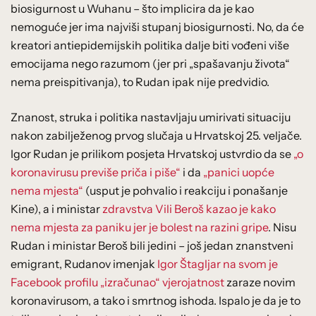
biosigurnost u Wuhanu – što implicira da je kao
nemoguće jer ima najviši stupanj biosigurnosti. No, da će
kreatori antiepidemijskih politika dalje biti vođeni više
emocijama nego razumom (jer pri „spašavanju života“
nema preispitivanja), to Rudan ipak nije predvidio.
Znanost, struka i politika nastavljaju umirivati situaciju
nakon zabilježenog prvog slučaja u Hrvatskoj 25. veljače.
Igor Rudan je prilikom posjeta Hrvatskoj ustvrdio da se
„o
koronavirusu previše priča i piše“
i da
„panici uopće
nema mjesta“
(usput je pohvalio i reakciju i ponašanje
Kine), a i ministar
zdravstva Vili Beroš kazao je kako
nema mjesta za paniku jer je bolest na razini gripe
. Nisu
Rudan i ministar Beroš bili jedini – još jedan znanstveni
emigrant, Rudanov imenjak
Igor Štagljar na svom je
Facebook profilu „izračunao“ vjerojatnost
zaraze novim
koronavirusom, a tako i smrtnog ishoda. Ispalo je da je to