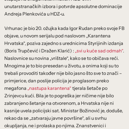
unutarstranačkih izbora i potvrde apsolutne dominacije
Andreja Plenkovića u HDZ-u.
Vrhunac je bio 20. ožujka kada Igor Rudan preko svoje FB
objave, u novom serijalu pod naslovom „Karantena
Hrvatska“, poziva zajedno s urednicima Styrijinih izdanja
(Boris Trupčević i Dražen Klarić) :
„svi u kuće sad odmah“
.
Naslovnice su novina „vrištale“, kako se to običava reći.
Mnogima je to bio presedan u životu, a onima koji su to
trebali provoditi također nije bilo jasno što sve to znači –
primjerice, dan poslije policija je proglasom preko
megafona
„nastupa karantena“
tjerala šetače po
Zrinjevcu kući. Bila je to pogreška jer ničime nije bilo
zabranjeno šetanje na otvorenom, a Hrvatska nije ni
kasnije uvela policijski sat. Ministar Božinović je, doduše,
rekao da se „zatvaraju javne površine“, ali u svrhu
okupljanja, ne i prolaska po njima. Znanstvenici i