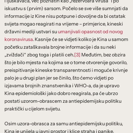
i ljuskavaca, već poznatih kao „rezervoara virusa“ i po
iskustvu s (prvim) sarsom. Počelo se sve više sumnjati da
informacije iz Kine nisu potpune i dovoljne da bi ostatak
svijeta mogao reagirati na vrijeme – primjerice, kineski
državni mediji ustvari su
umanjivali opasnost od novog
koronavirusa
. Kasnije će se vidjeti koliko je Kina u samom
početku zataškavala brojne informacije i da su neki
„zviždači“ zbog toga i platili ceh.
[3]
Međutim, bez obzira
što je bilo mjesta na kojima se o tome otvorenije govorilo,
preispitivanje kineske transparentnosti i moguće krivnje
palo je u drugi plan jer se činilo, što ćemo vidjeti po
izjavama brojnih znanstvenika i WHO-a, da je upravo
Kina epidemiološki jako dobro reagirala, pa će ubrzo
postati uzorom-obrascem za antiepidemijsku politiku
praktički u cijelom svijetu.
Osim uzora-obrasca za samu antiepidemijsku politiku,
Kina je unijela u javni prostor i klice straha i panike.