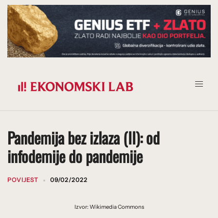
Prijeđi
na
sadržaj
Pandemija bez izlaza (II): od
infodemije do pandemije
POVIJEST
09/02/2022
Izvor: Wikimedia Commons