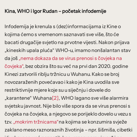
Kina, WHO i Igor Rudan – početak infodemije
Infodemija je krenula s (dez)informacijama iz Kine o
kojima ćemo s vremenom saznavati sve više, što će
bacati drugačije svjetlo na prvotne vijesti. Nakon prijava
„kineskih upala pluća“ WHO-u, imamo nonšalantan stav
da još
„nema dokaza da se virus prenosi s čovjeka na
čovjeka“
, bez obzira što su već na prvi dan 2020. godine
Kinezi zatvorili riblju tržnicu u Wuhanu. Kako se broj
novozaraženih povećavao i kako je Kina uvodila sve
restriktivnije mjere koje su u siječnju i dovele do
„karantene“ Wuhana
[2]
, WHO lagano sve više alarmira
svjetsku javnost. Nije bilo više spora da se virus prenosi s
čovjeka na čovjeka, a njegovo se porijeklo dovelo u vezu s
tzv.
„mokrim tržnicama“
na kojima se konzumira svježe
zaklano meso raznoraznih životinja – npr. šišmiša, cibetki