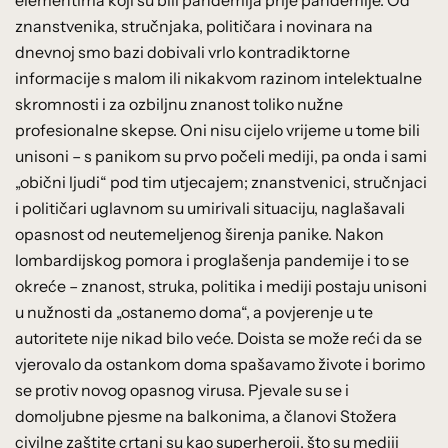
znanstvenika, stručnjaka, političara i novinara na
dnevnoj smo bazi dobivali vrlo kontradiktorne
informacije s malom ili nikakvom razinom intelektualne
skromnosti i za ozbiljnu znanost toliko nužne
profesionalne skepse. Oni nisu cijelo vrijeme u tome bili
unisoni – s panikom su prvo počeli mediji, pa onda i sami
„obični ljudi“ pod tim utjecajem; znanstvenici, stručnjaci
i političari uglavnom su umirivali situaciju, naglašavali
opasnost od neutemeljenog širenja panike. Nakon
lombardijskog pomora i proglašenja pandemije i to se
okreće – znanost, struka, politika i mediji postaju unisoni
u nužnosti da „ostanemo doma“, a povjerenje u te
autoritete nije nikad bilo veće. Doista se može reći da se
vjerovalo da ostankom doma spašavamo živote i borimo
se protiv novog opasnog virusa. Pjevale su se i
domoljubne pjesme na balkonima, a članovi Stožera
civilne zaštite crtani su kao superheroji, što su mediji