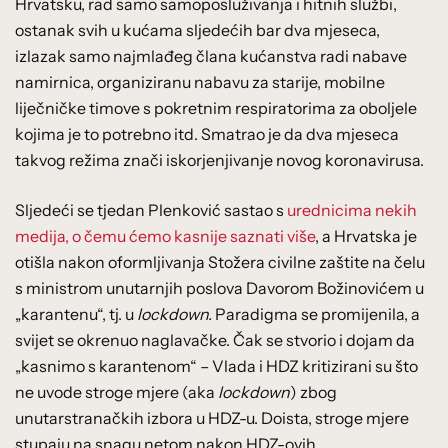
Hrvatsku, rad samo samoposluživanja i hitnih službi,
ostanak svih u kućama sljedećih bar dva mjeseca,
izlazak samo najmlađeg člana kućanstva radi nabave
namirnica, organiziranu nabavu za starije, mobilne
liječničke timove s pokretnim respiratorima za oboljele
kojima je to potrebno itd. Smatrao je da dva mjeseca
takvog režima znači iskorjenjivanje novog koronavirusa.
Sljedeći se tjedan Plenković sastao s
urednicima nekih
medija, o čemu ćemo kasnije saznati više
, a Hrvatska je
otišla nakon oformljivanja Stožera civilne zaštite na čelu
s ministrom unutarnjih poslova Davorom Božinovićem u
„karantenu“, tj. u
lockdown.
Paradigma se promijenila, a
svijet se okrenuo naglavačke. Čak se stvorio i dojam da
„kasnimo s karantenom“ – Vlada i HDZ kritizirani su što
ne uvode stroge mjere (aka
lockdown
) zbog
unutarstranačkih izbora u HDZ-u. Doista, stroge mjere
stupaju na snagu netom nakon HDZ-ovih