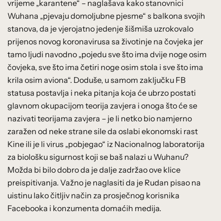
vrijeme „karantene“ – naglašava kako stanovnici
Wuhana „pjevaju domoljubne pjesme“ s balkona svojih
stanova, da je vjerojatno jedenje šišmiša uzrokovalo
prijenos novog koronavirusa sa životinje na čovjeka jer
tamo ljudi navodno „pojedu sve što ima dvije noge osim
čovjeka, sve što ima četiri noge osim stola i sve što ima
krila osim aviona“. Doduše, u samom zaključku FB
statusa postavlja i neka pitanja koja će ubrzo postati
glavnom okupacijom teorija zavjera i onoga što će se
nazivati teorijama zavjera – je li netko bio namjerno
zaražen od neke strane sile da oslabi ekonomski rast
Kine ili je li virus „pobjegao“ iz Nacionalnog laboratorija
za biološku sigurnost koji se baš nalazi u Wuhanu?
Možda bi bilo dobro da je dalje zadržao ove klice
preispitivanja. Važno je naglasiti da je Rudan pisao na
uistinu lako čitljiv način za prosječnog korisnika
Facebooka i konzumenta domaćih medija.