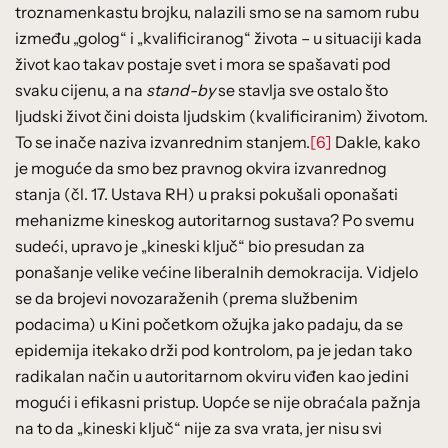
troznamenkastu brojku, nalazili smo se na samom rubu
između „golog“ i „kvalificiranog“ života – u situaciji kada
život kao takav postaje svet i mora se spašavati pod
svaku cijenu, a na
stand-by
se stavlja sve ostalo što
ljudski život čini doista ljudskim (kvalificiranim) životom.
To se inače naziva izvanrednim stanjem.
[6]
Dakle, kako
je moguće da smo bez pravnog okvira izvanrednog
stanja (čl. 17. Ustava RH) u praksi pokušali oponašati
mehanizme kineskog autoritarnog sustava? Po svemu
sudeći, upravo je „kineski ključ“ bio presudan za
ponašanje velike većine liberalnih demokracija. Vidjelo
se da brojevi novozaraženih (prema službenim
podacima) u Kini početkom ožujka jako padaju, da se
epidemija itekako drži pod kontrolom, pa je jedan tako
radikalan način u autoritarnom okviru viđen kao jedini
mogući i efikasni pristup. Uopće se nije obraćala pažnja
na to da „kineski ključ“ nije za sva vrata, jer nisu svi