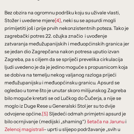
Bez obzira na ogromnu podršku koju su uživale vlasti,
Stožer i uvedene mjere
[4]
, neki su se apsurdi mogli
primijetiti još i prije prvih nekonzistentnih poteza. Tako je
zagrebački potres 22. ožujka značio i uvođenje
zatvaranja međužupanijskih i međuopćinskih granica jer
se jedan dio Zagrepčana nakon potresa uputio izvan
Zagreba, pa s ciljem da se spriječi prevelika cirkulacija
ljudi uvedeno je da je jedino moguće s propusnicom koja
se dobiva na temelju nekog valjanog razloga prijeći
međužupanijsku i međuopćinsku granicu. Apsurd se
ogledao u tome što je unutar skoro milijunskog Zagreba
bilo moguće kretati se od Lučkog do Čučerja, a nije se
moglo iz Duge Rese u Generalski Stol jer su to dvije
odvojene općine.
[5]
Sljedeći odmah primjetni apsurd je
bilo ocrnjivanje (medijski „shaming“)
šetača na Jarunu
i
Zelenoj magistrali
– uprti u slijepo podržavanje „svih u