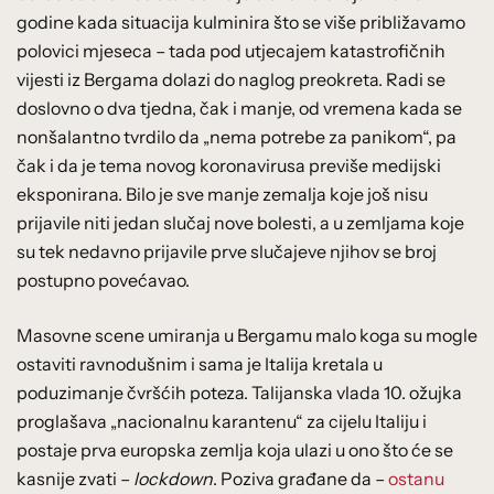
godine kada situacija kulminira što se više približavamo
polovici mjeseca – tada pod utjecajem katastrofičnih
vijesti iz Bergama dolazi do naglog preokreta. Radi se
doslovno o dva tjedna, čak i manje, od vremena kada se
nonšalantno tvrdilo da „nema potrebe za panikom“, pa
čak i da je tema novog koronavirusa previše medijski
eksponirana. Bilo je sve manje zemalja koje još nisu
prijavile niti jedan slučaj nove bolesti, a u zemljama koje
su tek nedavno prijavile prve slučajeve njihov se broj
postupno povećavao.
Masovne scene umiranja u Bergamu malo koga su mogle
ostaviti ravnodušnim i sama je Italija kretala u
poduzimanje čvršćih poteza. Talijanska vlada 10. ožujka
proglašava „nacionalnu karantenu“ za cijelu Italiju i
postaje prva europska zemlja koja ulazi u ono što će se
kasnije zvati –
lockdown
. Poziva građane da –
ostanu