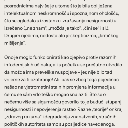
posrednicima najviše je u tome što je bila obilježena
intelektualnom neskromnošću i spoznajnom ohološću,
što se ogledalo u izostanku izražavanja nesigurnosti u
izrečeno („ne znam“, „možda je tako“, „čini se“ i sl.).
Drugim riječima, nedostajalo je skepticizma, „kritičkog
mišljenja“.
Ono je moglo funkcionirati kao cjepivo protiv razornih
infodemijskih učinaka, ali u početku se prešutno utvrdilo
da možda ima prevelike nuspojave – jer, nije bilo tad
vrijeme za filozofiranje! Ali, baš se zbog toga pojedinac
našao na vjetrometini stalnih promjena informacija u
čemu se sâm vrlo teško mogao snalaziti. Što se o
nečemu više sa sigurnošću govorilo, to je budući stupanj
nesigurnosti i nepovjerenja rastao. Razne „teorije“ onkraj
„zdravog razuma“ i degradacija znanstvenih, stručnih i
političkih autoriteta samo su posljedice navedenoga.