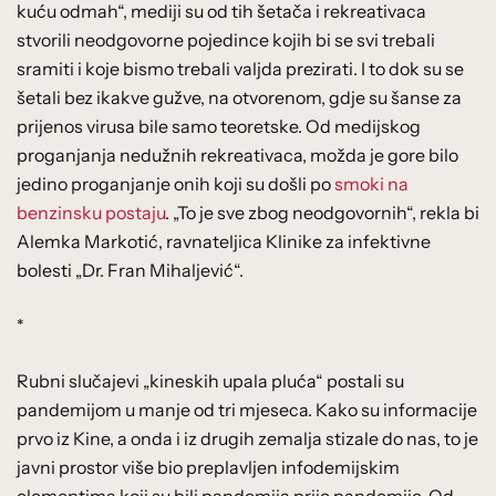
kuću odmah“, mediji su od tih šetača i rekreativaca
stvorili neodgovorne pojedince kojih bi se svi trebali
sramiti i koje bismo trebali valjda prezirati. I to dok su se
šetali bez ikakve gužve, na otvorenom, gdje su šanse za
prijenos virusa bile samo teoretske. Od medijskog
proganjanja nedužnih rekreativaca, možda je gore bilo
jedino proganjanje onih koji su došli po
smoki na
benzinsku postaju
. „To je sve zbog neodgovornih“, rekla bi
Alemka Markotić, ravnateljica Klinike za infektivne
bolesti „Dr. Fran Mihaljević“.
*
Rubni slučajevi „kineskih upala pluća“ postali su
pandemijom u manje od tri mjeseca. Kako su informacije
prvo iz Kine, a onda i iz drugih zemalja stizale do nas, to je
javni prostor više bio preplavljen infodemijskim
elementima koji su bili pandemija prije pandemije. Od