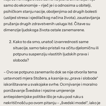
samo do ekonomije – riječ je i o odnosima u obitelji,
psihičkom stanju nacije, oboljenjima od drugih bolesti
(uslijed stresa i sjedilačkog načina života), zaustavljanja
pružanja drugih zdravstvenih usluga itd. Čitave su
dimenzije ljudskoga života ostale zanemarene.
Kako to da smo, unatoč izvanrednosti same
situacije, samo tako pristali na očitu djelomičnu ili
potpunu suspenziju vlastitih ljudskih prava i
sloboda?
– Ovo se potpuno zanemarilo dok se nije otvorila tema
ustavnosti mjera Stožera, a kasnije su „prava i slobode“
iskorištavane u svakojake svrhe. Ocrnjivanje i moralno
ponižavanje Švedske i njezine umjerenije
antiepidemijske politike išlo je ruku pod ruku s
nekritičnošću po ovom pitanju – „švedski model“, iako je