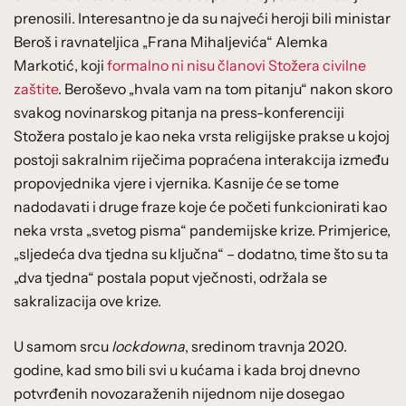
prenosili. Interesantno je da su najveći heroji bili ministar
Beroš i ravnateljica „Frana Mihaljevića“ Alemka
Markotić, koji
formalno ni nisu članovi Stožera civilne
zaštite
. Beroševo „hvala vam na tom pitanju“ nakon skoro
svakog novinarskog pitanja na press-konferenciji
Stožera postalo je kao neka vrsta religijske prakse u kojoj
postoji sakralnim riječima popraćena interakcija između
propovjednika vjere i vjernika. Kasnije će se tome
nadodavati i druge fraze koje će početi funkcionirati kao
neka vrsta „svetog pisma“ pandemijske krize. Primjerice,
„sljedeća dva tjedna su ključna“ – dodatno, time što su ta
„dva tjedna“ postala poput vječnosti, održala se
sakralizacija ove krize.
U samom srcu
lockdowna
, sredinom travnja 2020.
godine, kad smo bili svi u kućama i kada broj dnevno
potvrđenih novozaraženih nijednom nije dosegao