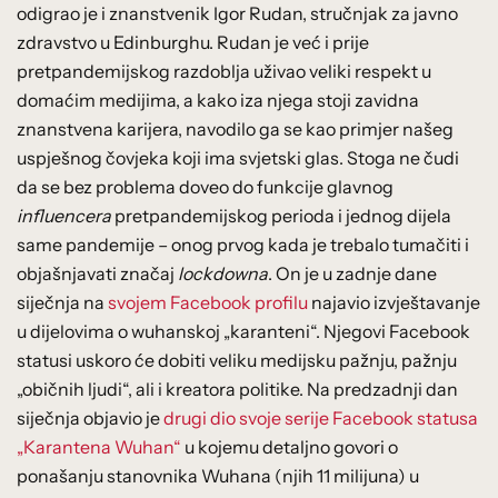
odigrao je i znanstvenik Igor Rudan, stručnjak za javno
zdravstvo u Edinburghu. Rudan je već i prije
pretpandemijskog razdoblja uživao veliki respekt u
domaćim medijima, a kako iza njega stoji zavidna
znanstvena karijera, navodilo ga se kao primjer našeg
uspješnog čovjeka koji ima svjetski glas. Stoga ne čudi
da se bez problema doveo do funkcije glavnog
influencera
pretpandemijskog perioda i jednog dijela
same pandemije – onog prvog kada je trebalo tumačiti i
objašnjavati značaj
lockdowna
. On je u zadnje dane
siječnja na
svojem Facebook profilu
najavio izvještavanje
u dijelovima o wuhanskoj „karanteni“. Njegovi Facebook
statusi uskoro će dobiti veliku medijsku pažnju, pažnju
„običnih ljudi“, ali i kreatora politike. Na predzadnji dan
siječnja objavio je
drugi dio svoje serije Facebook statusa
„Karantena Wuhan“
u kojemu detaljno govori o
ponašanju stanovnika Wuhana (njih 11 milijuna) u