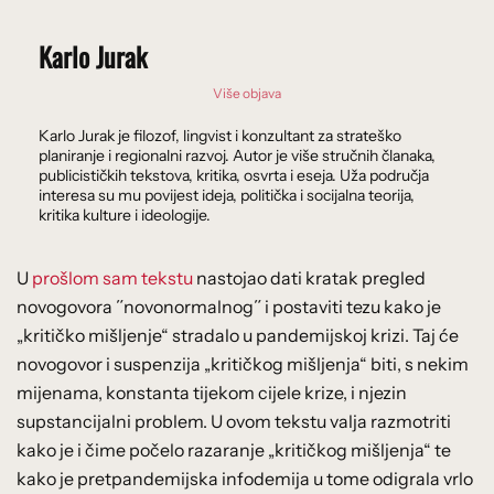
Karlo Jurak
Više objava
Karlo Jurak je filozof, lingvist i konzultant za strateško
planiranje i regionalni razvoj. Autor je više stručnih članaka,
publicističkih tekstova, kritika, osvrta i eseja. Uža područja
interesa su mu povijest ideja, politička i socijalna teorija,
kritika kulture i ideologije.
U
prošlom sam tekstu
nastojao dati kratak pregled
novogovora ˝novonormalnog˝ i postaviti tezu kako je
„kritičko mišljenje“ stradalo u pandemijskoj krizi. Taj će
novogovor i suspenzija „kritičkog mišljenja“ biti, s nekim
mijenama, konstanta tijekom cijele krize, i njezin
supstancijalni problem. U ovom tekstu valja razmotriti
kako je i čime počelo razaranje „kritičkog mišljenja“ te
kako je pretpandemijska infodemija u tome odigrala vrlo