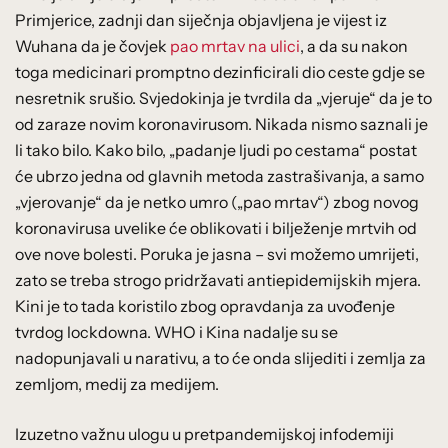
Primjerice, zadnji dan siječnja objavljena je vijest iz
Wuhana da je čovjek
pao mrtav na ulici
, a da su nakon
toga medicinari promptno dezinficirali dio ceste gdje se
nesretnik srušio. Svjedokinja je tvrdila da „vjeruje“ da je to
od zaraze novim koronavirusom. Nikada nismo saznali je
li tako bilo. Kako bilo, „padanje ljudi po cestama“ postat
će ubrzo jedna od glavnih metoda zastrašivanja, a samo
„vjerovanje“ da je netko umro („pao mrtav“) zbog novog
koronavirusa uvelike će oblikovati i bilježenje mrtvih od
ove nove bolesti. Poruka je jasna – svi možemo umrijeti,
zato se treba strogo pridržavati antiepidemijskih mjera.
Kini je to tada koristilo zbog opravdanja za uvođenje
tvrdog lockdowna. WHO i Kina nadalje su se
nadopunjavali u narativu, a to će onda slijediti i zemlja za
zemljom, medij za medijem.
Izuzetno važnu ulogu u pretpandemijskoj infodemiji