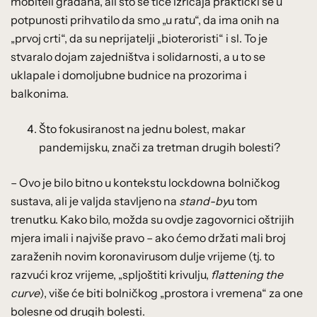
mobiteli građana, ali što se tiče izričaja praktički se u
potpunosti prihvatilo da smo „u ratu“, da ima onih na
„prvoj crti“, da su neprijatelji „bioteroristi“ i sl. To je
stvaralo dojam zajedništva i solidarnosti, a u to se
uklapale i domoljubne budnice na prozorima i
balkonima.
Što fokusiranost na jednu bolest, makar
pandemijsku, znači za tretman drugih bolesti?
– Ovo je bilo bitno u kontekstu lockdowna bolničkog
sustava, ali je valjda stavljeno na
stand-by
u tom
trenutku. Kako bilo, možda su ovdje zagovornici oštrijih
mjera imali i najviše pravo – ako ćemo držati mali broj
zaraženih novim koronavirusom dulje vrijeme (tj. to
razvući kroz vrijeme, „spljoštiti krivulju,
flattening the
curve
), više će biti bolničkog „prostora i vremena“ za one
bolesne od drugih bolesti.