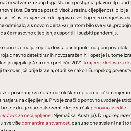
žni val zaraza zbog toga što nije postignut glavni cilj u borbi
anovništva. Da treba postići visoku razinu cijepljenosti bilo je
e još uvijek vjerovalo da cjepivo u velikoj mjeri i sprječava 
eme odmicalo, a s novom delta varijantom bilo sve više „probojn
 da će masovno cijepljenje usporiti ili suzbiti pandemiju.
iko oni iz zemalja koje su doista postignule magični postotak
broja dnevno detektiranih novozaraženih. I opet je i u tome Izr
cije cijepila još na rano proljeće 2021.,
krajem je kolovoza do
iji također, još prije Izraela, otprilike nakon Europskog prvenst
ponovno posezanje za nefarmakološkim epidemiološkim mjeram
e natjera na cijepljenje. Prvo je značilo ponovno uvođenje stro
u brojne druge europske zemlje koje su čak
ponovno uvodile
ockdown
za necijepljene
(Njemačka, Austrija). Drugo reprezen
u sve više
demantirala stvarnost
, pa su se one svele ni na što
ad nisu.