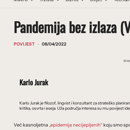
Pandemija bez izlaza (VI
POVIJEST
06/04/2022
Izv
Karlo Jurak
Karlo Jurak je filozof, lingvist i konzultant za strateško planiran
kritika, osvrta i eseja. Uža područja interesa su mu povijest ideja,
Već kasnoljetna
„epidemija necijepljenih“
koju smo spom