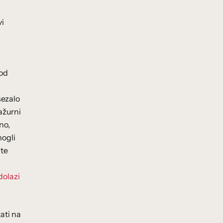
vi
 od
sezalo
 ažurni
no,
mogli
ite
dolazi
ati na