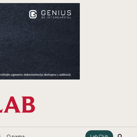
i
O nama
Lab Club