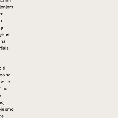
mičnim
ljenjem
im
o
 je
lje ne
i na
ršala
biti
eno na
pet je
t“ na
e
noj
oje smo
ke,