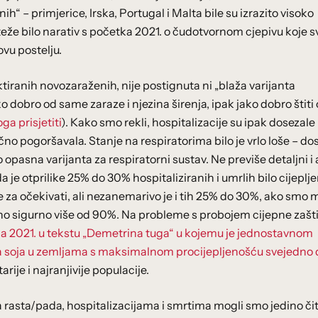
h“ – primjerice, Irska, Portugal i Malta bile su izrazito visoko
 teže bilo narativ s početka 2021. o čudotvornom cjepivu koje s
ovu postelju.
tiranih novozaraženih, nije postignuta ni „blaža varijanta
o dobro od same zaraze i njezina širenja, ipak jako dobro štiti
ga prisjetiti
). Kako smo rekli, hospitalizacije su ipak dosezale
čno pogoršavala. Stanje na respiratorima bilo je vrlo loše – do
o opasna varijanta za respiratorni sustav. Ne previše detaljni i
e otprilike 25% do 30% hospitaliziranih i umrlih bilo cijeplje
 je za očekivati, ali nezanemarivo je i tih 25% do 30%, ako smo 
 ono sigurno više od 90%. Na probleme s probojem cijepne zašt
ja 2021. u tekstu „Demetrina tuga“ u kojemu je jednostavnom
a soja u zemljama s maksimalnom procijepljenošću svejedno 
arije i najranjivije populacije.
 rasta/pada, hospitalizacijama i smrtima mogli smo jedino čit