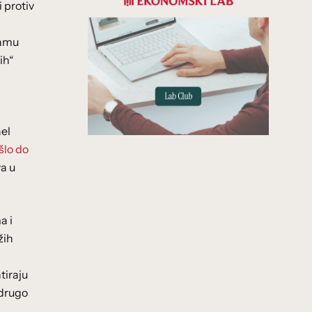
 protiv
samu
ih“
ael
šlo do
va u
a i
žih
tiraju
 drugo