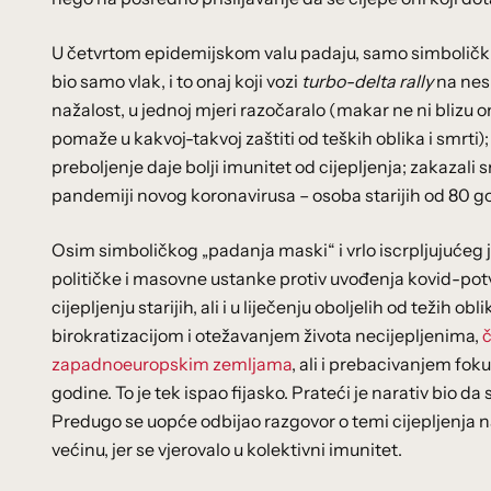
U četvrtom epidemijskom valu padaju, samo simbolički r
bio samo vlak, i to onaj koji vozi
turbo-delta rally
na nesi
nažalost, u jednoj mjeri razočaralo (makar ne ni blizu on
pomaže u kakvoj-takvoj zaštiti od teških oblika i smrti
preboljenje daje bolji imunitet od cijepljenja; zakazali
pandemiji novog koronavirusa – osoba starijih od 80 g
Osim simboličkog „padanja maski“ i vrlo iscrpljujućeg 
političke i masovne ustanke protiv uvođenja kovid-potvr
cijepljenju starijih, ali i u liječenju oboljelih od težih
birokratizacijom i otežavanjem života necijepljenima,
č
zapadnoeuropskim zemljama
, ali i prebacivanjem foku
godine. To je tek ispao fijasko. Prateći je narativ bio d
Predugo se uopće odbijao razgovor o temi cijepljenja naju
većinu, jer se vjerovalo u kolektivni imunitet.