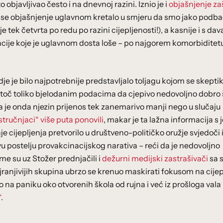
bjavljivao često i na dnevnoj razini. Iznio je i
objašnjenje zaš
o se objašnjenje uglavnom kretalo u smjeru da smo jako podbac
 tek četvrta po redu po razini cijepljenosti!), a kasnije i s da
nacije koje je uglavnom dosta loše – po najgorem komorbiditetu
dje je bilo najpotrebnije predstavljalo toljagu kojom se skepti
 unatoč toliko bjelodanim podacima da cjepivo nedovoljno dobro š
a je onda njezin prijenos tek zanemarivo manji nego u slučaju
tručnjaci“ više puta ponovili
, makar je ta lažna informacija s
 cijepljenja pretvorilo u društveno-političko oružje svjedoči i
u postelju provakcinacijskog narativa – reći da je nedovoljno
ome su uz Stožer prednjačili i
dežurni medijski zastrašivači
sa 
ajranjivijih skupina ubrzo se krenuo maskirati fokusom na cijep
o na paniku oko otvorenih škola od rujna i već iz prošloga vala
“
.