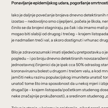
Ponavljanje epidemijskog udara, pogoršanje smrtnosti i
Iako je daljnje povećanje brojeva dnevno detektiranih no
izostao – nedovoljno smo cijepljeni, počela je škola, n
činilo se da brojevi stagniraju, pa čak i da imamo mali pa
mogao biti slabiji od drugog i trećeg – krajem listopad
je nadmašen treći val, a skoro dostignut i vrhunac drug
Bilo je zdravorazumski imati sljedeću pretpostavku o je
pogledu – i po broju dnevno detektiranih novozaraženih, 
jednostavnoj činjenici da je ipak cca 50% odraslog stano
koronavirusnu bolest u drugom i trećem valu, a kod mnogi
jamčiti neku razinu populacijskog imuniteta unatoč tome š
unatoč tome što ima sposobnost da u nekoj mjeri i izbje
drugačije – krajem listopada/početkom studenog dosegn
neke značajnije prokuženosti), a sredinom studenog „