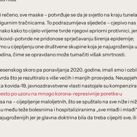
ečeno, sve maske – potvrđuje se da je svjetlo na kraju tunela
gurnim tračnicama. To podrazumijeva sljedeće – cjepivo nas 
ako kako to cijelo vrijeme tvrde njegovi apriorni protivnici, je
); kovid-potvrde ne pridonose sprječavanju širenja epidemije;
 smo u cijepljenju one društvene skupine koja je najugroženija 
odina, čime se opravdano može tumačiti višak smrtnosti.
jesenskog skoro pa ponavljanja 2020. godine, imali smo i ozbi
da što je rezultiralo s više većih i manjih prosvjeda. Neuspje
 oblika kovida-19, javnozdravstvene vlasti nastojale su kompenzira
esto po uzoru na mnogo korona-represivnije poretke u
sa na – cijepljenje maloljetnih, što se spuštalo na sve niže i ni
a su među teže bolesnima i hospitaliziranima „sve mlađi i mlađi“
groženijih jer je glavna doktrina bila da treba cijepiti sve, ili