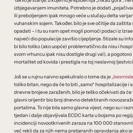
Takvo je stanje, u kojemu je epidemija „nikad gora“, n
izbjegavanjem imuniteta. Potrebno je dodati „pojačiva
ili preboljenjem ipak mnogo veće u slučaju delta varijant
vuhanskim sojem. Također, bilo je sve očitije da zašti
opadati – i tu su nam opet mogli pomoći podaci iz Izraela
najveći dio populacije završio cijepljenje. Stizale su in
bi bilo toliko (ako uopće) problematično da nisu i hospit
svom vrhuncu ipak nisu dostigle drugi val), a pogotovo 
mortalitet od kovida i prestigla na toj neslavnoj ljestvi
Još se u rujnu naivno spekuliralo o tome da je
„besmisle
toliko bitan, nego da će to biti „samo“ hospitalizacije 
dnevne brojeve zaraženih, bilo je teško očekivati da će 
glavni orijentir bio broj dnevno detektiranih novozaraženi
portalima. To nije bila samo glavna vijest, nego su i ra
tjedan i dalje objavljivala ECDC karta u bojama po regi
incidenciji novootkrivenih zaraza na 100 000 stanovn
već rekli da za njih nema pretjeranih opravdanja ako je 