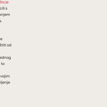
to je
ili s
vanjem
,
ke
titi od
 jednog
 to
svojim
ljenje