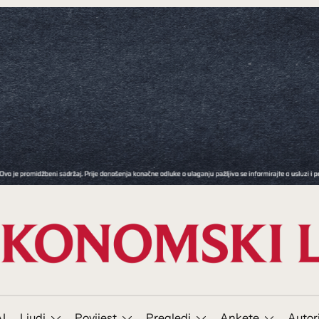
I
Ljudi
Povijest
Pregledi
Ankete
Autor