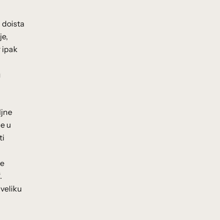
 doista
je,
r ipak
u
ljne
he u
ti
že
.
 veliku