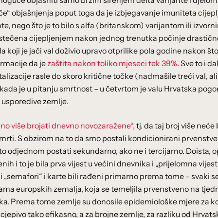
emoguće objasniti samo bržim širenjem delta varijante i djelo
če“ objašnjenja poput toga da je izbjegavanje imuniteta cijep
e, nego što je to bilo s alfa (britanskom) varijantom ili izvorn
ta stečena cijepljenjem nakon jednog trenutka počinje drastičn
 koji je jači val doživio upravo otprilike pola godine nakon što
formacije da je
zaštita nakon toliko mjeseci tek 39%
. Sve to i da
alizacije rasle do skoro kritične točke (nadmašile treći val, al
kada je u pitanju smrtnost – u četvrtom je valu Hrvatska pogo
ci usporedive zemlje.
no više brojati dnevno novozaražene“
, tj. da taj broj više neće 
i smrti. S obzirom na to da smo postali kondicionirani prvenstv
to odjednom postati sekundarno, ako ne i tercijarno. Doista, o
h i to je bila prva vijest u većini dnevnika i „prijelomna vijes
zni „semafori“ i karte bili rađeni primarno prema tome – svaki s
jama europskih zemalja, koja se temeljila prvenstveno na tjed
ika. Prema tome zemlje su donosile epidemiološke mjere za k
cjepivo tako efikasno, a za brojne zemlje, za razliku od Hrvats