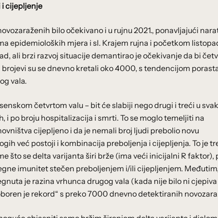
 cijepljenje
vozaraženih bilo očekivano i u rujnu 2021., ponavljajući narat
ema epidemioloških mjera i sl. Krajem rujna i početkom listop
d, ali brzi razvoj situacije demantirao je očekivanje da bi četvr
a brojevi su se dnevno kretali oko 4000, s tendencijom porast
og vala.
senskom četvrtom valu – bit će slabiji nego drugi i treći u sv
i po broju hospitalizacija i smrti. To se moglo temeljiti na
vništva cijepljeno i da je nemali broj ljudi prebolio novu
h već postoji i kombinacija preboljenja i cijepljenja. To je t
to se delta varijanta širi brže (ima veći inicijalni R faktor), 
gne imunitet stečen preboljenjem i/ili cijepljenjem. Međutim, 
uta je razina vrhunca drugog vala (kada nije bilo ni cjepiva
oboren je rekord“ s preko 7000 dnevno detektiranih novozara