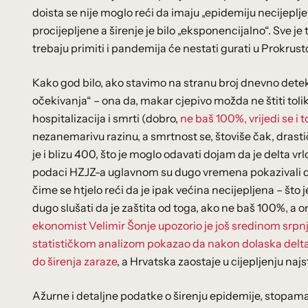
doista se nije moglo reći da imaju „epidemiju necijepljeni
procijepljene a širenje je bilo „eksponencijalno“. Sve je
trebaju primiti i pandemija će nestati gurati u Prokrust
Kako god bilo, ako stavimo na stranu broj dnevno detek
očekivanja“ – ona da, makar cjepivo možda ne štiti tolik
hospitalizacija i smrti (dobro,
ne baš 100%, vrijedi se i to
nezanemarivu razinu, a smrtnost se, štoviše čak, drasti
je i blizu 400, što je moglo odavati dojam da je delta vrl
podaci HZJZ-a uglavnom su dugo vremena pokazivali da j
čime se htjelo reći da je ipak većina necijepljena – što
dugo slušati da je zaštita od toga, ako ne baš 100%, a
ekonomist Velimir Šonje upozorio je još sredinom srpn
statističkom analizom pokazao da nakon dolaska delt
do širenja zaraze
, a Hrvatska zaostaje u cijepljenju najst
Ažurne i detaljne podatke o širenju epidemije, stopama