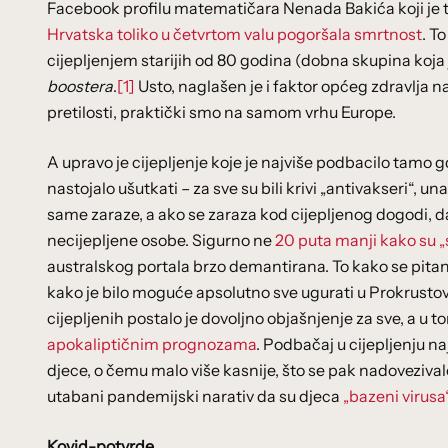
Facebook profilu matematičara Nenada Bakića koji je to o
Hrvatska toliko u četvrtom valu pogoršala smrtnost
. T
cijepljenjem starijih od 80 godina (dobna skupina koja je
boostera
.
[1]
Usto, naglašen je i faktor općeg zdravlja 
pretilosti, praktički smo na samom vrhu Europe.
A upravo je cijepljenje koje je najviše podbacilo tamo g
nastojalo ušutkati – za sve su bili krivi „antivakseri“,
same zaraze, a ako se zaraza kod cijepljenog dogodi, d
necijepljene osobe. Sigurno ne
20 puta manji kako su „s
australskog portala brzo demantirana. To kako se pitanje
kako je bilo moguće apsolutno sve ugurati u Prokrustov
cijepljenih postalo je dovoljno objašnjenje za sve, a u t
apokaliptičnim prognozama
. Podbačaj u cijepljenju n
djece, o čemu malo više kasnije, što se pak nadovezival
utabani pandemijski narativ da su djeca
„bazeni virusa
Kovid-potvrde