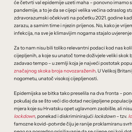
će četvrti val epidemije uzeti maha – ponovno imamo sna
pandemije, a to je da se cijepi velika većina odraslog st
zdravorazumski očekivati na početku 2021. godine kada s
zarazu, a samim time i njezin prijenos. No, kako je vrij
infekcija, na sve je klimavijim nogama stajalo uvjerenje
Za to nam nisu bili toliko relevantni podaci kod nas kol
cijepljenih, a koje su unatoč tome doživjele veliki skok 
zadavao tempo – u zemlji koja je najveći postotak popula
značajnog skoka broja novozaraženih
. U Velikoj Britan
nogometu, unatoč visokoj cijepljenosti.
Epidemijska se bitka tako preselila na dva fronta – 
pokušaj da se što veći dio dotad necijepljene populacij
mjera koje su Hrvatsku opet uglavnom zaobišle, ali nis
lockdown
, ponekad i diskriminirajući
lockdown
– tzv.
l
famozne kovid-potvrde čiju je ranije proklamiranu svrh
nego na posredno prisiljavanje da se cijepe oni koji dot