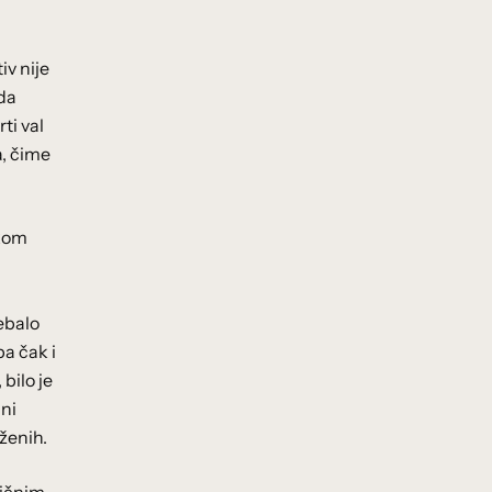
iv nije
ada
ti val
a, čime
akom
rebalo
pa čak i
bilo je
 ni
ženih.