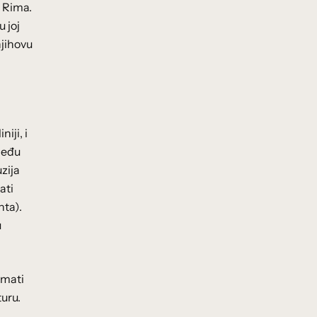
g Rima.
 joj
njihovu
iji, i
 među
uzija
ati
hta).
u
imati
turu.