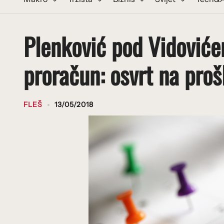
Plenković pod Vidovićem
proračun: osvrt na prošl
FLEŠ
13/05/2018