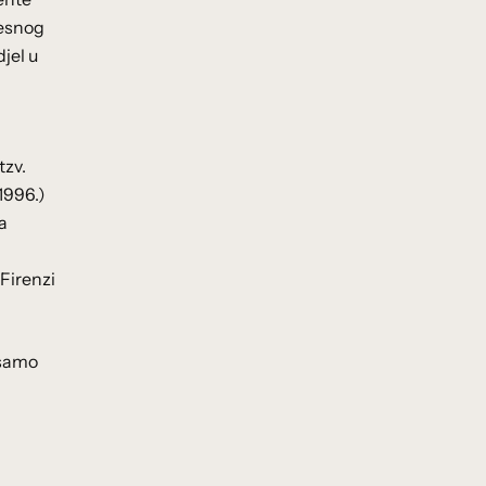
desnog
jel u
tzv.
1996.)
a
 Firenzi
 samo