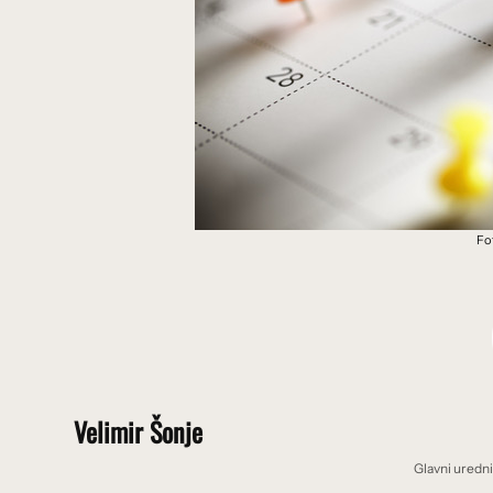
Fo
Velimir Šonje
Glavni uredn