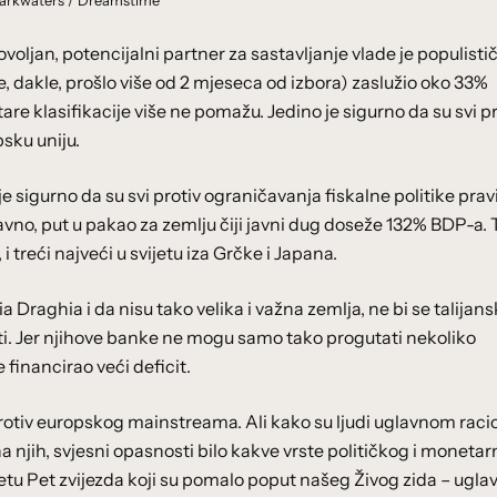
arkwaters / Dreamstime
ovoljan, potencijalni partner za sastavljanje vlade je populisti
je, dakle, prošlo više od 2 mjeseca od izbora) zaslužio oko 33%
Stare klasifikacije više ne pomažu. Jedino je sigurno da su svi p
psku uniju.
je sigurno da su svi protiv ograničavanja fiskalne politike prav
ravno, put u pakao za zemlju čiji javni dug doseže 132% BDP-a. T
 treći najveći u svijetu iza Grčke i Japana.
raghia i da nisu tako velika i važna zemlja, ne bi se talijans
sti. Jer njihove banke ne mogu samo tako progutati nekoliko
financirao veći deficit.
vi protiv europskog mainstreama. Ali kako su ljudi uglavnom raci
ćina njih, svjesni opasnosti bilo kakve vrste političkog i moneta
retu Pet zvijezda koji su pomalo poput našeg Živog zida – ugl