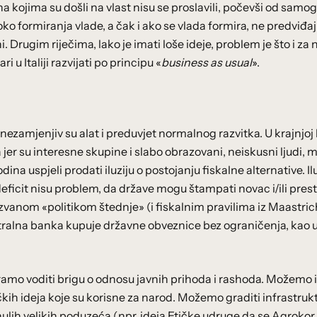
a kojima su došli na vlast nisu se proslavili, počevši od samo
o formiranja vlade, a čak i ako se vlada formira, ne predviđaju
. Drugim riječima, lako je imati loše ideje, problem je što i za 
 u Italiji razvijati po principu «
business as usual
».
ezamjenjiv su alat i preduvjet normalnog razvitka. U krajnjoj lin
a jer su interesne skupine i slabo obrazovani, neiskusni ljudi,
ina uspjeli prodati iluziju o postojanju fiskalne alternative. Il
 deficit nisu problem, da države mogu štampati novac i/ili prest
ozvanom «politikom štednje» (i fiskalnim pravilima iz Maastric
ntralna banka kupuje državne obveznice bez ograničenja, kao 
 moramo voditi brigu o odnosu javnih prihoda i rashoda. Možemo 
čkih ideja koje su korisne za narod. Možemo graditi infrastruk
nulih velikih poduzeća (npr. ideja Etičke udruge da se Agrokor