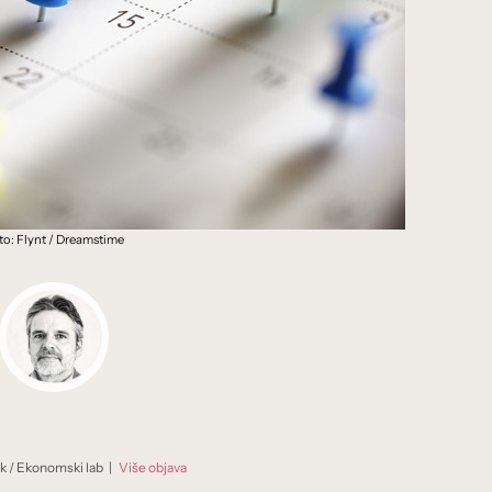
to: Flynt / Dreamstime
ik
/
Ekonomski lab
|
Više objava