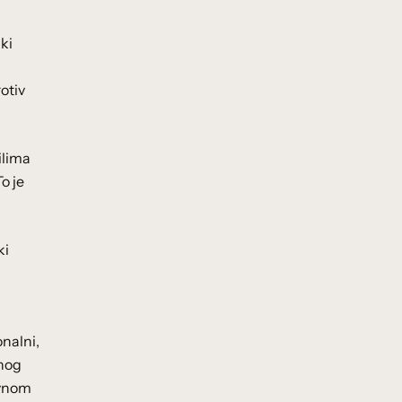
čki
rotiv
ilima
o je
ki
onalni,
rnog
avnom