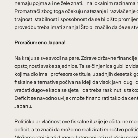
nemaju pojma a i ne žele znati. I na lokalnim razinama n
Promatrači zbog toga očekuju natezanje i razvlačenje ok
trajnost, stabilnost i sposobnost da se bilo što promijeni
provedbu treba imati znanja! Što bi značilo da će se stvari
Proračun: eno Japana!
Na kraju se sve svodi na pare. Zdrave državne financije n
opstojnosti svake zajednice. Ta se činjenica gubi iz vid
kojima dio ima i profesorske titule, u zadnjih desetak god
fiskalne alternative počiva na ideji da visok javni dug i
vraćati dugove kada se sjete, i da treba raskinuti s tak
Deficit se navodno uvijek može financirati tako da ce
Japanu.
Politička privlačnost ove fiskalne iluzije je očita: ne
deficit, a to znači da možemo realizirati mnoštvo politi
Možemo otpisivati dugove. Intervenirati u slučaju posr