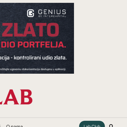
i
O nama
Lab Club