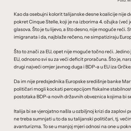
Foto: M
Kao da osebujni kolorit talijanske desne koalicije nije d
pokret Cinque Stelle, koji je na izborima 4. ožujka (već 
glasova. Što je tu lijevo, a što desno, nije moguće reći. 
imigranata i da, najblaže rečeno, ne simpatiziraju Euro
Što to znači za EU, opet nije moguće točno reći. Jedino 
EU, odnosno svi su za veći deficit proračuna. Što je, na
drugi najveći omjer javnog duga i BDP-a u EU iza Grčke, i
Da im nije predsjednika Europske središnje banke Maria D
političari mogli kockati percepcijom fiskalne stabilno
postotaka BDP-a novih državnih obveznica kojima bi se 
Italija bi se vjerojatno našla u ozbiljnoj krizi da zaplo
ne treba sumnjati u to da su talijanski političari, tj. ve
avanturizma. To se u manjoj mjeri odnosi na one u pok