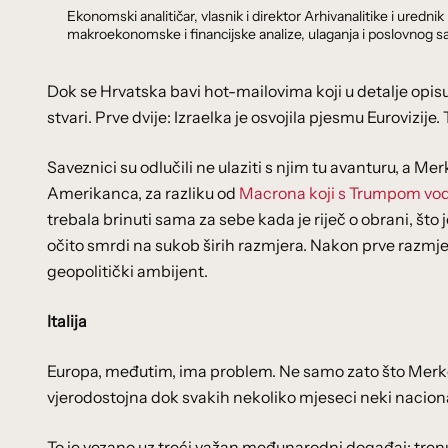
Ekonomski analitičar, vlasnik i direktor Arhivanalitike i ure
makroekonomske i financijske analize, ulaganja i poslovnog sa
Dok se Hrvatska bavi hot-mailovima koji u detalje opisuju
stvari. Prve dvije: Izraelka je osvojila pjesmu Eurovizi
Saveznici su odlučili ne ulaziti s njim tu avanturu, a Mer
Amerikanca, za razliku od
Macrona koji s Trumpom vodi 
trebala brinuti sama za sebe kada je riječ o obrani, što j
očito smrdi na sukob širih razmjera. Nakon prve razmjene 
geopolitički ambijent.
Italija
Europa, međutim, ima problem. Ne samo zato što Merkel ni
vjerodostojna dok svakih nekoliko mjeseci neki nacional
To je vezano uz treći važan međunarodni događaj: trenu