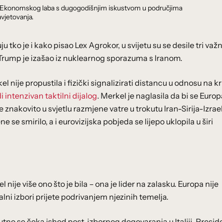
dnik Ekonomskog laba s dugogodišnjim iskustvom u područjima
vjetovanja.
 tko je i kako pisao Lex Agrokor, u svijetu su se desile tri važ
je. Trump je izašao iz nuklearnog sporazuma s Iranom.
kel nije propustila i fizički signalizirati distancu u odnosu na 
intenzivan taktilni dijalog
. Merkel je naglasila da bi se Europ
e znakovito u svjetlu razmjene vatre u trokutu Iran-Sirija-Izrael
se smirilo, a i eurovizijska pobjeda se lijepo uklopila u širi
je više ono što je bila – ona je lider na zalasku. Europa nije
ni izbori prijete podrivanjem njezinih temelja.
tno se čeka ishod post-izbornog dogovaranja u Italiji. Presid