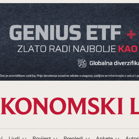
I
Ljudi
Povijest
Pregledi
Ankete
Autor