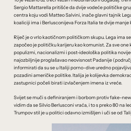
Sergio Mattarella pritišće da dvije vodeće političke gr
centra koju vodi Matteo Salvini, inače glavni tajnik Leg
koaliciji ima i Berlusconijeva Forza Italia te dvije manj
Riječ je o vrlo kaotičnom političkom skupu. Lega ima s
započeo je političku karijeru kao komunist. Za sve one 
populizmi, nacionalizmi i post-ideološka politika novi
najozbiljnije proglašavao neovisnost Padanije (područja
informirati da su se u Italiji porno-dive uredno pojavlj
pozadini američke politike. Italija je kolijevka demokraci
zastupnici počeli birati izvlačenjem imena iz vreće.
Svijet se muči s definiranjem i borbom protiv fake-new
vidim da se Silvio Berlusconi vraća, i to s preko 80 na
Trumpov stil je u politici odavno izmišljen i uči se od Tal