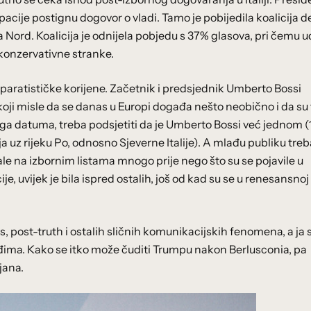
upacije postignu dogovor o vladi. Tamo je pobijedila koalicija 
a Nord. Koalicija je odnijela pobjedu s 37% glasova, pri čemu ud
e konzervativne stranke.
eparatističke korijene. Začetnik i predsjednik Umberto Bossi
koji misle da se danas u Europi događa nešto neobično i da su 
jega datuma, treba podsjetiti da je Umberto Bossi već jednom (
 uz rijeku Po, odnosno Sjeverne Italije). A mlađu publiku treb
ivale na izbornim listama mnogo prije nego što su se pojavile u
je, uvijek je bila ispred ostalih, još od kad su se u renesansnoj
s, post-truth i ostalih sličnih komunikacijskih fenomena, a ja
 leđima. Kako se itko može čuditi Trumpu nakon Berlusconia, pa
ijana.