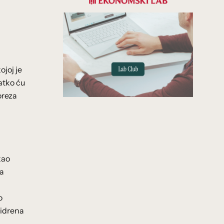
ojoj je
atko ću
oreza
kao
da
o
sidrena