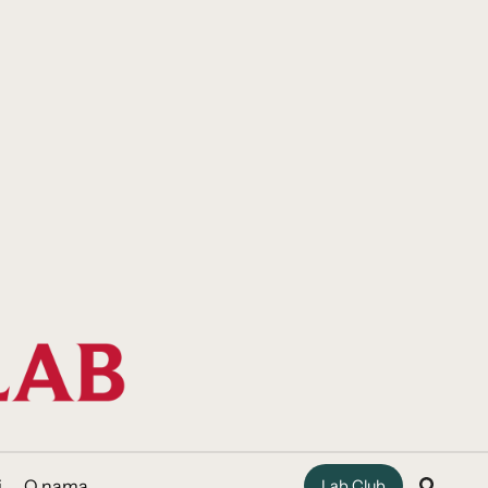
i
O nama
Lab Club