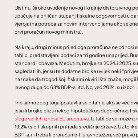
Uistinu, široko uvođenje novog i krajnje distorzivnog po
upućuje na priličan stupanj fiskalne odgovornosti u dan
vjerojatna potreba za novim intervencijama ako se energ
prvi proračun novog ministra).
Na kraju, drugi minus prijedloga proračuna ne odnosi se
tablici predstavljeni podaci za tri godine unaprijed. Bud
standard i obaveza. Međutim, brojke za 2024. i 2025. su 
sagledati ih, jer su te dodatne brojke uvijek neki “privje
naznake da trogodišnji fiskalni okviri išta znače, mogl
javnog duga do 63% BDP-a, itd. No, već 2024. su izbori, 
I ne samo zbog toga postavlja se pitanje, ako se već ov
jesu li brojke blizu nekog hipotetičkog dugoročnog f
uloge velikih iznosa EU sredstava
. Iz tablice se može i
19,2% (sic!) ukupnih prihoda središnje države. Uz tolike f
BDP-a, ili treba li proračun biti uravnotežen, već pravo p