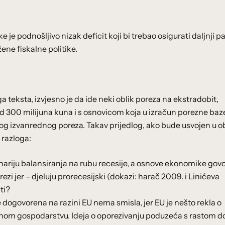
e je podnošljivo nizak deficit koji bi trebao osigurati daljnji p
ene fiskalne politike.
a teksta, izvjesno je da ide neki oblik poreza na ekstradobit,
 300 milijuna kuna i s osnovicom koja u izračun porezne baz
og izvanrednog poreza. Takav prijedlog, ako bude usvojen u ob
 razloga:
nariju balansiranja na rubu recesije, a osnove ekonomike govo
i jer – djeluju prorecesijski (dokazi: harač 2009. i Linićeva
ti?
e dogovorena na razini EU nema smisla, jer EU je nešto rekla o
nom gospodarstvu. Ideja o oporezivanju poduzeća s rastom do