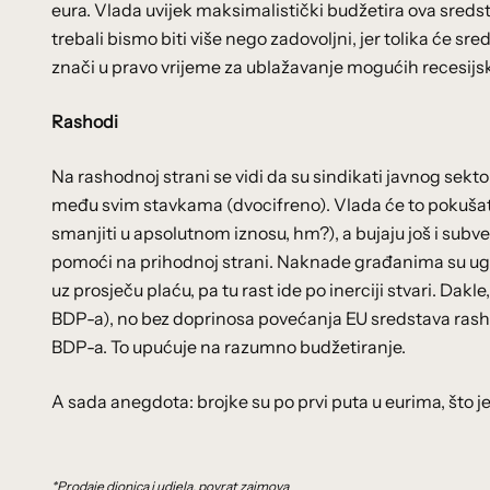
eura. Vlada uvijek maksimalistički budžetira ova sredstva
trebali bismo biti više nego zadovoljni, jer tolika će sr
znači u pravo vrijeme za ublažavanje mogućih recesijsk
Rashodi
Na rashodnoj strani se vidi da su sindikati javnog sek
među svim stavkama (dvocifreno). Vlada će to pokušati
smanjiti u apsolutnom iznosu, hm?), a bujaju još i sub
pomoći na prihodnoj strani. Naknade građanima su ugla
uz prosječu plaću, pa tu rast ide po inerciji stvari. Dak
BDP-a), no bez doprinosa povećanja EU sredstava rasho
BDP-a. To upućuje na razumno budžetiranje.
A sada anegdota: brojke su po prvi puta u eurima, što je 
*Prodaje dionica i udjela, povrat zajmova