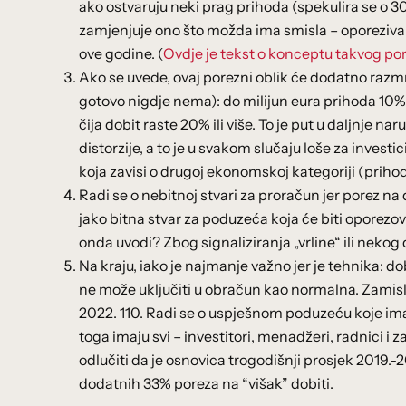
ako ostvaruju neki prag prihoda (spekulira se o 3
zamjenjuje ono što možda ima smisla – oporezivanj
ove godine. (
Ovdje je tekst o konceptu takvog pore
Ako se uvede, ovaj porezni oblik će dodatno razmrv
gotovo nigdje nema): do milijun eura prihoda 10%
čija dobit raste 20% ili više. To je put u daljnje 
distorzije, a to je u svakom slučaju loše za invest
koja zavisi o drugoj ekonomskoj kategoriji (prihodu
Radi se o nebitnoj stvari za proračun jer porez na 
jako bitna stvar za poduzeća koja će biti oporezov
onda uvodi? Zbog signaliziranja „vrline“ ili nekog 
Na kraju, iako je najmanje važno jer je tehnika: d
ne može uključiti u obračun kao normalna. Zamislit
2022. 110. Radi se o uspješnom poduzeću koje ima
toga imaju svi – investitori, menadžeri, radnici 
odlučiti da je osnovica trogodišnji prosjek 2019.-20
dodatnih 33% poreza na “višak” dobiti.