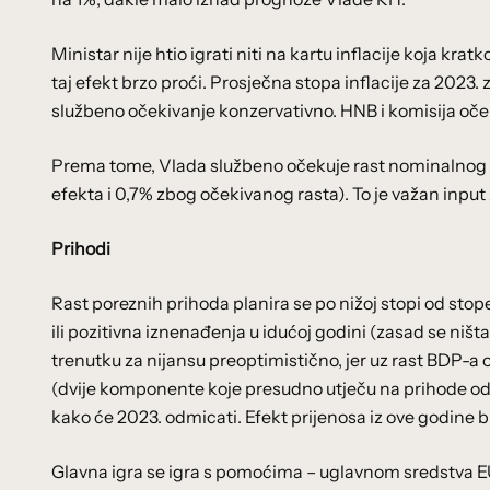
Ministar nije htio igrati niti na kartu inflacije koja k
taj efekt brzo proći. Prosječna stopa inflacije za 2023. z
službeno očekivanje konzervativno. HNB i komisija oče
Prema tome, Vlada službeno očekuje rast nominalnog
efekta i 0,7% zbog očekivanog rasta). To je važan inpu
Prihodi
Rast poreznih prihoda planira se po nižoj stopi od sto
ili pozitivna iznenađenja u idućoj godini (zasad se ništa 
trenutku za nijansu preoptimistično, jer uz rast BDP-a 
(dvije komponente koje presudno utječu na prihode od 
kako će 2023. odmicati. Efekt prijenosa iz ove godine bi
Glavna igra se igra s pomoćima – uglavnom sredstva EU