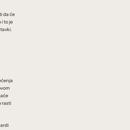
ti da će
i to je
tavki.
g
rećenja
 ovom
laće
 rasti
ardi