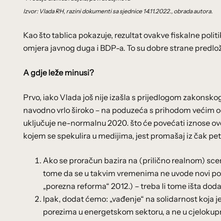
Izvor:
Vlada RH,
razini dokumenti sa sjednice 14.11.2022., obrada autora.
Kao što tablica pokazuje, rezultat ovakve fiskalne politik
omjera javnog duga i BDP-a. To su dobre strane predlož
A gdje leže minusi?
Prvo, iako Vlada još nije izašla s prijedlogom zakonskog
navodno vrlo široko – na poduzeća s prihodom većim od
uključuje ne-normalnu 2020. što će povećati iznose ov
kojem se spekulira u medijima, jest promašaj iz čak pet
Ako se proračun bazira na (prilično realnom) sce
tome da se u takvim vremenima ne uvode novi porez
„porezna reforma“ 2012.) – treba li tome išta doda
Ipak, dodat ćemo: „vađenje“ na solidarnost koja j
porezima u energetskom sektoru, a ne u cjelokup