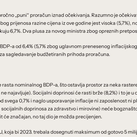
ratkoročno „puni“ proračun iznad očekivanja. Razumno je očekiva
bog prijenosa razine cijena iz ove godine jest visoka (5,7%), no 
kuju 6,7%. Dva plusa za novog ministra zbog opreznih pretpos
 BDP-a od 6,4% (5,7% zbog uglavnom prenesenog inflacijsko
t za sagledavanje budžetiranih prihoda proračuna.
pe rasta nominalnog BDP-a, što ostavlja prostor za neka raste
ne najavljuje). Socijalni doprinosi će rasti brže (8,2%) i to je u
od svega 0,7% i naglo usporavanje inflacije ni zaposlenost ni p
socijalnih doprinosa za zdravstvo i mirovine) neće bogznašto
t će značajan, no taj dio je možda precijenjen.
, koja bi 2023. trebala dosegnuti maksimum od gotovo 5 milij