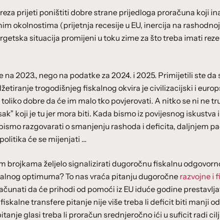
reza prijeti poništiti dobre strane prijedloga proračuna koji i
im okolnostima (prijetnja recesije u EU, inercija na rashodnoj 
etska situacija promijeni u toku zime za što treba imati reze
 na 2023., nego na podatke za 2024. i 2025. Primijetili ste da 
žetiranje trogodišnjeg fiskalnog okvira je civilizacijski i europ
toliko dobre da će im malo tko povjerovati. A nitko se ni ne tr
sak” koji je tu jer mora biti. Kada bismo iz povijesnog iskustva 
i bismo razgovarati o smanjenju rashoda i deficita, daljnjem p
politika će se mijenjati …
im brojkama željelo signalizirati dugoročnu fiskalnu odgovorn
iskalnog optimuma? To nas vraća pitanju dugoročne
razvojne i 
zračunati da će prihodi od pomoći iz EU iduće godine prestavlja
iskalne transfere pitanje nije više treba li deficit biti manji o
itanje glasi treba li proračun srednjeročno ići u suficit radi cil