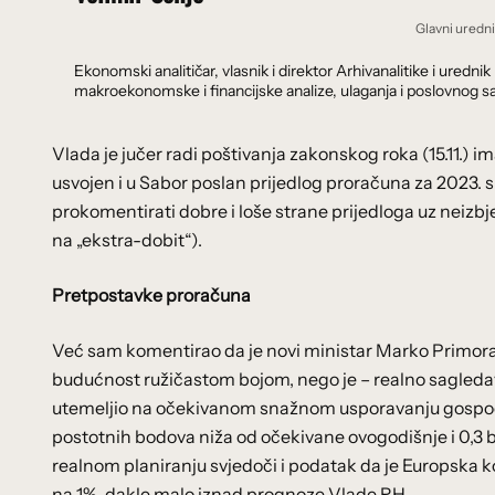
Glavni uredn
Ekonomski analitičar, vlasnik i direktor Arhivanalitike i ure
makroekonomske i financijske analize, ulaganja i poslovnog sa
Vlada je jučer radi poštivanja zakonskog roka (15.11.) 
usvojen i u Sabor poslan prijedlog proračuna za 2023. 
prokomentirati dobre i loše strane prijedloga uz neizb
na „ekstra-dobit“).
Pretpostavke proračuna
Već sam komentirao da je novi ministar Marko Primora
budućnost ružičastom bojom, nego je – realno sagledav
utemeljio na očekivanom snažnom usporavanju gospodar
postotnih bodova niža od očekivane ovogodišnje i 0,3 b
realnom planiranju svjedoči i podatak da je Europska ko
na 1%, dakle malo iznad prognoze Vlade RH.