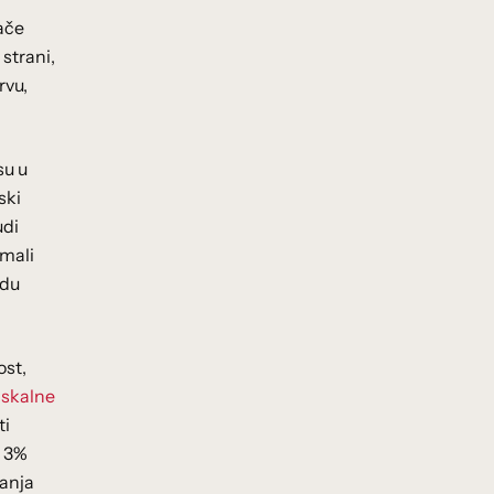
nače
strani,
rvu,
su u
ski
udi
imali
adu
ost,
fiskalne
ti
d 3%
janja