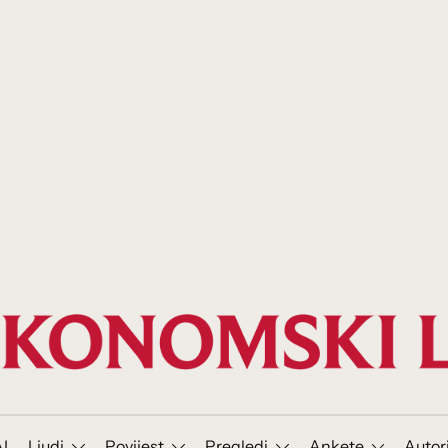
I
Ljudi
Povijest
Pregledi
Ankete
Autor