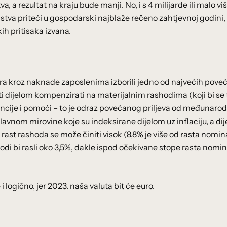
, a rezultat na kraju bude manji. No, i s 4 milijarde ili malo vi
edstva priteći u gospodarski najblaže rečeno zahtjevnoj godini, 
ih pritisaka izvana.
tora kroz naknade zaposlenima izborili jedno od najvećih pove
 dijelom kompenzirati na materijalnim rashodima (koji bi se 
vencije i pomoći – to je odraz povećanog priljeva od međunaro
vnom mirovine koje su indeksirane dijelom uz inflaciju, a di
le, rast rashoda se može činiti visok (8,8% je više od rasta nomi
di bi rasli oko 3,5%, dakle ispod očekivane stope rasta nomi
i logično, jer 2023. naša valuta bit će euro.