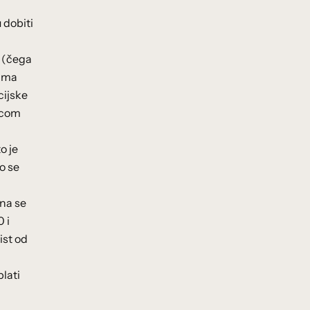
 dobiti
e (čega
nima
cijske
vicom
o je
o se
ina se
 i
ist od
plati