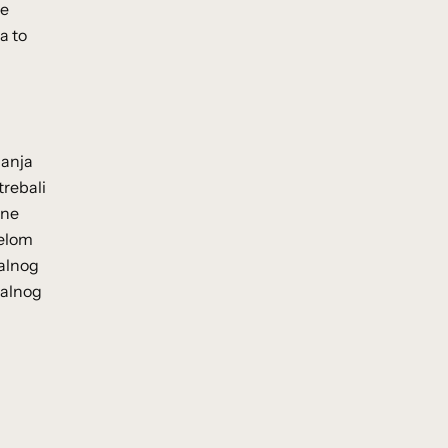
še
a to
ćanja
trebali
dne
jelom
nalnog
nalnog