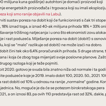
00 milijuna kuna godišnje) autohtoni je domaći proizvod koji
e energetskih proizvođača i trgovaca koji su imali eksploziju
za koji smo ranije objavili na Labu
).
iti sustav poreza na dobit koji će funkcionirati s čak tri stop
, 18% iznad toga, a iznad 40-ak milijuna prihoda 18% + 33% o
narušavanje tržišnog natjecanja i u ono što ekonomisti zovu aloka
icije i rast poduzeća. Miješanje poreza na dobit (dobit!) s osno
, koji se “malo” razlikuje od dobiti) ne može izaći na dobro.
dobit čini tek oko 6,4% proračunskih prihoda. S druge strane, t
ana i koja će zbog toga mijenjati svoje poslovne planove. Zašt
drugog razloga koji je teže pojmiti.
obit 2020. gotovo je svuda bila znatno niža od normale i ta god
e poduzeće koje je 2019. imalo dobit 100, 2020. 50., 2021. 100
 rast dobiti od 10% u odnosu na ranije „normalne“ godine. Kor
i zajednica. No, moguće je da će se potezom birokratskoga pera
21., a on iznosi 83, pa ovih 110 predstavlja rast od 32%, dakle, 