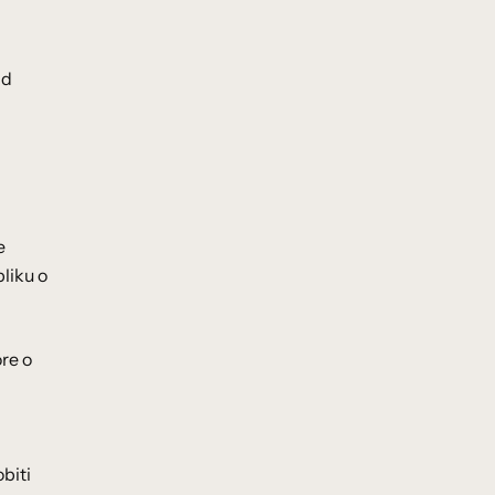
ad
e
liku o
re o
biti