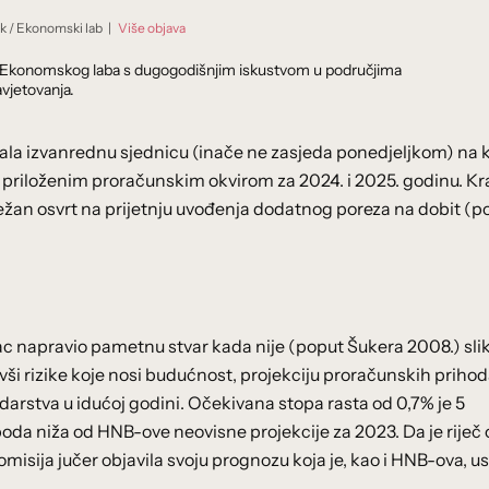
ik
/
Ekonomski lab
|
Više objava
dnik Ekonomskog laba s dugogodišnjim iskustvom u područjima
vjetovanja.
imala izvanrednu sjednicu (inače ne zasjeda ponedjeljkom) na k
s priloženim proračunskim okvirom za 2024. i 2025. godinu. Kr
ježan osvrt na prijetnju uvođenja dodatnog poreza na dobit (p
c napravio pametnu stvar kada nije (poput Šukera 2008.) sli
ši rizike koje nosi budućnost, projekciju proračunskih priho
stva u idućoj godini. Očekivana stopa rasta od 0,7% je 5
oda niža od HNB-ove neovisne projekcije za 2023. Da je riječ 
misija jučer objavila svoju prognozu koja je, kao i HNB-ova, u