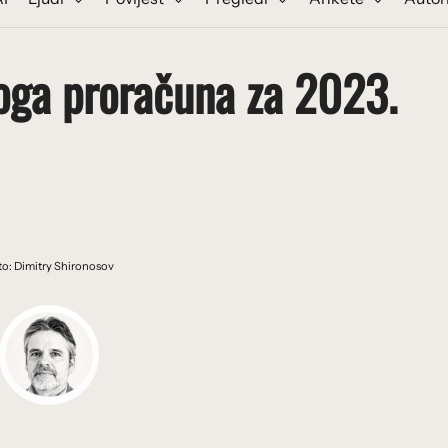
loga proračuna za 2023.
to: Dimitry Shironosov