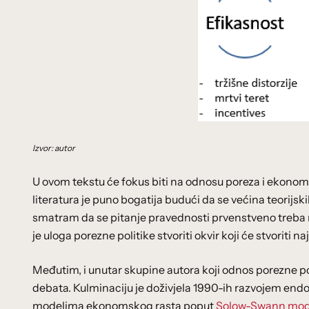
Izvor: autor
U ovom tekstu će fokus biti na odnosu poreza i ekonoms
literatura je puno bogatija budući da se većina teorijsk
smatram da se pitanje pravednosti prvenstveno treba rj
je uloga porezne politike stvoriti okvir koji će stvoriti na
Međutim, i unutar skupine autora koji odnos porezne pol
debata. Kulminaciju je doživjela 1990-ih razvojem e
modelima ekonomskog rasta poput
Solow-Swann mod