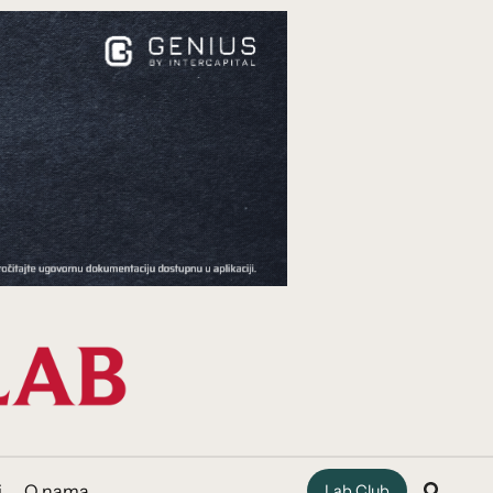
i
O nama
Lab Club