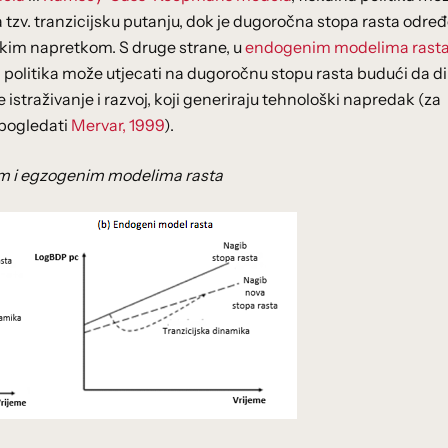
 tzv. tranzicijsku putanju, dok je dugoročna stopa rasta odre
škim napretkom. S druge strane, u
endogenim modelima rast
politika može utjecati na dugoročnu stopu rasta budući da d
te istraživanje i razvoj, koji generiraju tehnološki napredak (za
 pogledati
Mervar, 1999
).
enim i egzogenim modelima rasta