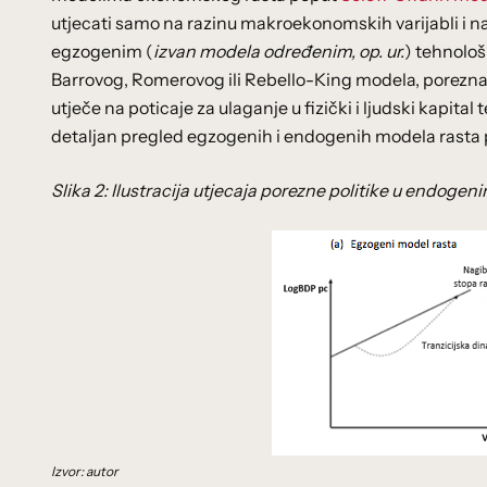
utjecati samo na razinu makroekonomskih varijabli i na
egzogenim (
izvan modela određenim, op. ur.
) tehnolo
Barrovog, Romerovog ili Rebello-King modela, porezna 
utječe na poticaje za ulaganje u fizički i ljudski kapital 
detaljan pregled egzogenih i endogenih modela rasta
Slika 2: Ilustracija utjecaja porezne politike u endog
Izvor: autor