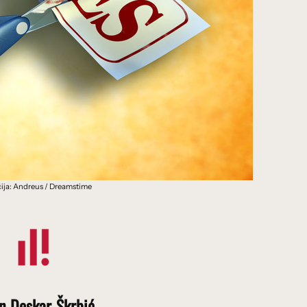
acija: Andreus / Dreamstime
n Deskar-Škrbić