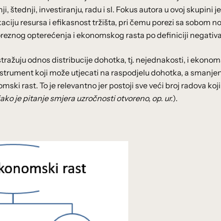
 štednji, investiranju, radu i sl. Fokus autora u ovoj skupini j
kaciju resursa i efikasnost tržišta, pri čemu porezi sa sobom no
oreznog opterećenja i ekonomskog rasta po definiciji negativ
stražuju odnos distribucije dohotka, tj. nejednakosti, i ekono
instrument koji može utjecati na raspodjelu dohotka, a smanj
ski rast. To je relevantno jer postoji sve veći broj radova koji
iako je pitanje smjera uzročnosti otvoreno, op. ur.
).