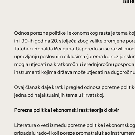
Odnos porezne politike i ekonomskog rasta je tema koja
ih i 90-ih godina 20. stoljeća zbog velike promjene por
Tatcher i Ronalda Reagana. Usporedo su se razvili mo
upravljanju poslovnim ciklusima (prema kejnezijanskim
mogla utjecati na kratkoročnu i srednjoročnu gospodars
instrumenti kojima država može utjecati na dugoročnu
Ovaj članak daje kratki pregled odnosa porezne politik
jedna od najaktualnijih tema u Hrvatskoj.
Porezna politika i ekonomski rast: teorijski okvir
Literatura o vezi između porezne politike i ekonomskog 
pripadaju radovi koji poreze promatraju kao instrument 