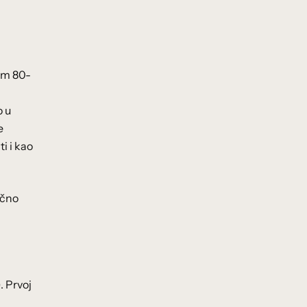
kom 80-
o u
e
i i kao
ačno
). Prvoj