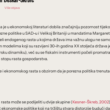
Više objava
 je u ekonomskoj literaturi dobila značajniju pozornost tije
ezne politike u SAD-u i Velikoj Britaniji u mandatima Margaret
deli endogenog rasta u kojima država ima važnu ulogu ne sam
 modelima koji su razvijeni 30-ih godina XX stoljeća država j
ku dinamiku), već su se fiskalni instrumenti počeli promatrat
 stopu rasta gospodarstva.
e i ekonomskog rasta s obzirom da je porezna politika trenut
rasta može se podijeliti u dvije skupine (
Kesner-Škreb, 2002
ekonomske politike koji na tržištu stvara distorzije budući da