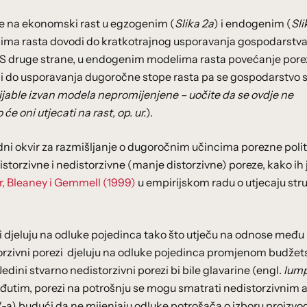
itike na ekonomski rast u egzogenim (
Slika 2a
) i endogenim (
Sli
ma rasta dovodi do kratkotrajnog usporavanja gospodarstva
. S druge strane, u endogenim modelima rasta povećanje pore
 i do usporavanja dugoročne stope rasta pa se gospodarstvo 
ijable izvan modela nepromijenjene – uočite da se ovdje ne
e oni utjecati na rast, op. ur.
).
i okvir za razmišljanje o dugoročnim učincima porezne polit
istorzivne i nedistorzivne (manje distorzivne) poreze, kako ih 
r, Bleaney i Gemmell (1999)
u empirijskom radu o utjecaju str
 djeluju na odluke pojedinca tako što utječu na odnose među
storzivni porezi djeluju na odluke pojedinca promjenom budže
 Jedini stvarno nedistorzivni porezi bi bile glavarine (engl.
lum
eđutim, porezi na potrošnju se mogu smatrati nedistorzivnim 
a) budući da ne mijenjaju odluke potrošača o izboru proizvoda