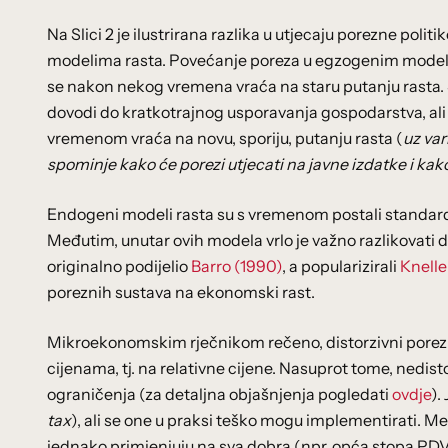
Na Slici 2 je ilustrirana razlika u utjecaju porezne pol
modelima rasta. Povećanje poreza u egzogenim modeli
se nakon nekog vremena vraća na staru putanju rasta
dovodi do kratkotrajnog usporavanja gospodarstva, ali
vremenom vraća na novu, sporiju, putanju rasta (
uz var
spominje kako će porezi utjecati na javne izdatke i kako ć
Endogeni modeli rasta su s vremenom postali standardn
Međutim, unutar ovih modela vrlo je važno razlikovati d
originalno podijelio
Barro (1990)
, a popularizirali
Knelle
poreznih sustava na ekonomski rast.
Mikroekonomskim rječnikom rečeno, distorzivni porezi
cijenama, tj. na relativne cijene. Nasuprot tome, nedi
ograničenja (za detaljna objašnjenja pogledati
ovdje
).
tax
), ali se one u praksi teško mogu implementirati. M
jednako primjenjuju na sva dobra (npr. opća stopa PDV-