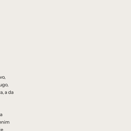
vo,
rugo,
a, a da
ga
genim
že