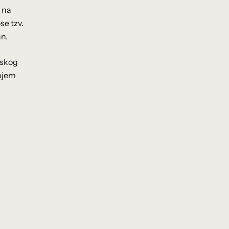
e na
se tzv.
an.
mskog
enjem