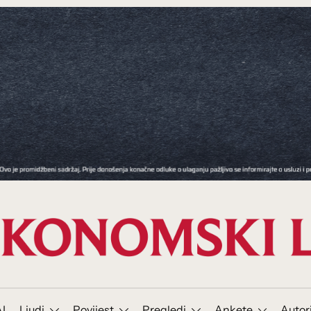
I
Ljudi
Povijest
Pregledi
Ankete
Autor