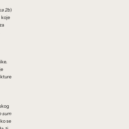
ka 2b
)
 koje
za
s
ike.
je
ukture
tskog
p sum
ako se
, tj.