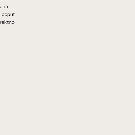
đena
a
poput
irektno