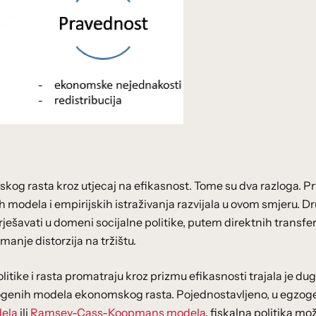
kog rasta kroz utjecaj na efikasnost. Tome su dva razloga. Pr
ih modela i empirijskih istraživanja razvijala u ovom smjeru. D
ešavati u domeni socijalne politike, putem direktnih transfer
jmanje distorzija na tržištu.
itike i rasta promatraju kroz prizmu efikasnosti trajala je du
ndogenih modela ekonomskog rasta. Pojednostavljeno, u egzo
ela
ili
Ramsey-Cass-Koopmans modela
, fiskalna politika mo