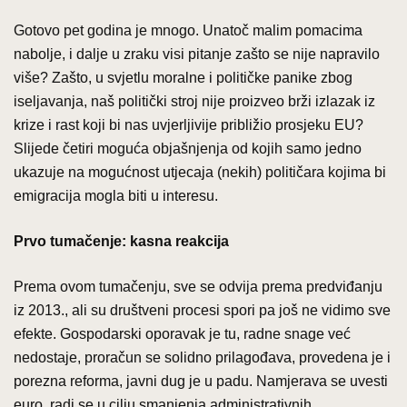
Gotovo pet godina je mnogo. Unatoč malim pomacima
nabolje, i dalje u zraku visi pitanje zašto se nije napravilo
više? Zašto, u svjetlu moralne i političke panike zbog
iseljavanja, naš politički stroj nije proizveo brži izlazak iz
krize i rast koji bi nas uvjerljivije približio prosjeku EU?
Slijede četiri moguća objašnjenja od kojih samo jedno
ukazuje na mogućnost utjecaja (nekih) političara kojima bi
emigracija mogla biti u interesu.
Prvo tumačenje: kasna reakcija
Prema ovom tumačenju, sve se odvija prema predviđanju
iz 2013., ali su društveni procesi spori pa još ne vidimo sve
efekte. Gospodarski oporavak je tu, radne snage već
nedostaje, proračun se solidno prilagođava, provedena je i
porezna reforma, javni dug je u padu. Namjerava se uvesti
euro, radi se u cilju smanjenja administrativnih