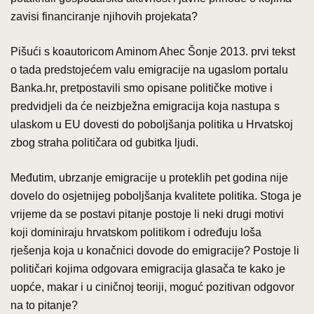
zavisi financiranje njihovih projekata?
Pišući s koautoricom Aminom Ahec Šonje 2013. prvi tekst
o tada predstojećem valu emigracije na ugaslom portalu
Banka.hr, pretpostavili smo opisane političke motive i
predvidjeli da će neizbježna emigracija koja nastupa s
ulaskom u EU dovesti do poboljšanja politika u Hrvatskoj
zbog straha političara od gubitka ljudi.
Međutim, ubrzanje emigracije u proteklih pet godina nije
dovelo do osjetnijeg poboljšanja kvalitete politika. Stoga je
vrijeme da se postavi pitanje postoje li neki drugi motivi
koji dominiraju hrvatskom politikom i određuju loša
rješenja koja u konačnici dovode do emigracije? Postoje li
političari kojima odgovara emigracija glasača te kako je
uopće, makar i u ciničnoj teoriji, moguć pozitivan odgovor
na to pitanje?