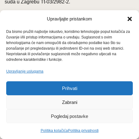
suda u Zagrebu Tt-03/2982-2.
Direktori: Velimir Šonje, Amina Ahec Šonje
Upravljajte pristankom
Temeljni kapital: 27.100,00 kuna / 3.596,79 eura, uplaćen u
Da bismo pružili najbolje iskustvo, koristimo tehnologije poput kolačića za
čuvanje i/ili pristup informacijama o uređaju. Suglasnost s ovim
cijelosti.
tehnologijama će nam omogućiti da obrađujemo podatke kao što su
ponašanje pri pregledavanju ili jedinstveni ID-ovi na ovoj web stranici.
IBAN: HR9524840081101672453, kod Raiffeisenbank
Nepristanak ili povlačenje suglasnosti može negativno utjecati na
određene karakteristike i funkcije.
Austria d.d.
Upravljanje uslugama
Arhiva po mjesecima:
Prihvati
Zabrani
A
r
Pogledaj postavke
h
i
Važne poveznice
Politika kolačića
Politika privatnosti
v