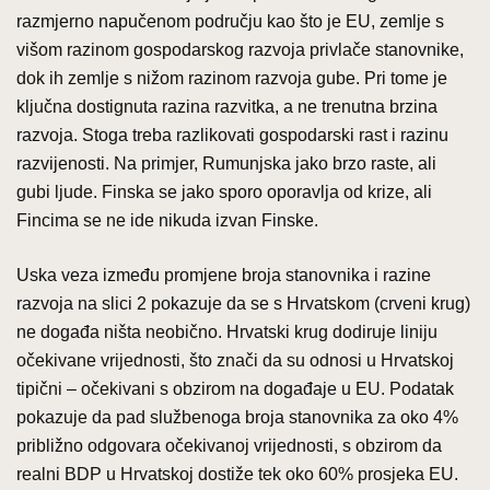
razmjerno napučenom području kao što je EU, zemlje s
višom razinom gospodarskog razvoja privlače stanovnike,
dok ih zemlje s nižom razinom razvoja gube. Pri tome je
ključna dostignuta razina razvitka, a ne trenutna brzina
razvoja. Stoga treba razlikovati gospodarski rast i razinu
razvijenosti. Na primjer, Rumunjska jako brzo raste, ali
gubi ljude. Finska se jako sporo oporavlja od krize, ali
Fincima se ne ide nikuda izvan Finske.
Uska veza između promjene broja stanovnika i razine
razvoja na slici 2 pokazuje da se s Hrvatskom (crveni krug)
ne događa ništa neobično. Hrvatski krug dodiruje liniju
očekivane vrijednosti, što znači da su odnosi u Hrvatskoj
tipični – očekivani s obzirom na događaje u EU. Podatak
pokazuje da pad službenoga broja stanovnika za oko 4%
približno odgovara očekivanoj vrijednosti, s obzirom da
realni BDP u Hrvatskoj dostiže tek oko 60% prosjeka EU.