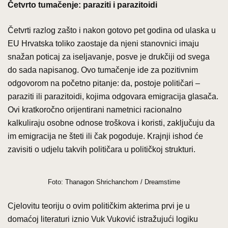
Četvrto tumačenje: paraziti i parazitoidi
Četvrti razlog zašto i nakon gotovo pet godina od ulaska u
EU Hrvatska toliko zaostaje da njeni stanovnici imaju
snažan poticaj za iseljavanje, posve je drukčiji od svega
do sada napisanog. Ovo tumačenje ide za pozitivnim
odgovorom na početno pitanje: da, postoje političari –
paraziti ili parazitoidi, kojima odgovara emigracija glasača.
Ovi kratkoročno orijentirani nametnici racionalno
kalkuliraju osobne odnose troškova i koristi, zaključuju da
im emigracija ne šteti ili čak pogoduje. Krajnji ishod će
zavisiti o udjelu takvih političara u političkoj strukturi.
Foto: Thanagon Shrichanchom / Dreamstime
Cjelovitu teoriju o ovim političkim akterima prvi je u
domaćoj literaturi iznio Vuk Vuković istražujući logiku