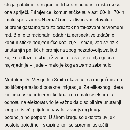
stoga potaknuti emigraciju ili barem ne učiniti ništa da se
ona spriječi. Primjerice, komunističke su vlasti 60-ih i 70-ih
imale sporazum s Njemačkom i aktivno sudjelovale u
pripremi gastarbajtera za odlazak na takozvani privremeni
rad. Bio je to racionalni odabir iz perspektive tadašnje
komunističke pobjedničke koalicije – smanjivao se rizik
unutarnjih političkih promjena zbog nezadovoljstva ljudi
koji su odlazili u «bolji život», a to što je zemlja gubila
najvrjednije – ljude – malo je koga stvarno zabrinulo.
Međutim, De Mesquite i Smith ukazuju i na mogućnost da
političar-parazitoid potakne imigraciju. Za efikasnog lidera
koji ima usku pobjedničku koaliciju i mali selektorat u
odnosu na elektorat vrlo je važno da disciplinira unutarnji
krug koristeći prijetnju navale iz vanjskog kruga
potencijalne potpore. U širem krugu selektorata uvijek
postoje pojedinci i skupine koji su spremni uskočiti i