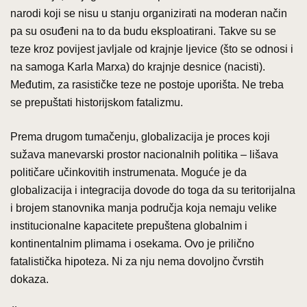
narodi koji se nisu u stanju organizirati na moderan način
pa su osuđeni na to da budu eksploatirani. Takve su se
teze kroz povijest javljale od krajnje ljevice (što se odnosi i
na samoga Karla Marxa) do krajnje desnice (nacisti).
Međutim, za rasističke teze ne postoje uporišta. Ne treba
se prepuštati historijskom fatalizmu.
Prema drugom tumačenju, globalizacija je proces koji
sužava manevarski prostor nacionalnih politika – lišava
političare učinkovitih instrumenata. Moguće je da
globalizacija i integracija dovode do toga da su teritorijalna
i brojem stanovnika manja područja koja nemaju velike
institucionalne kapacitete prepuštena globalnim i
kontinentalnim plimama i osekama. Ovo je prilično
fatalistička hipoteza. Ni za nju nema dovoljno čvrstih
dokaza.