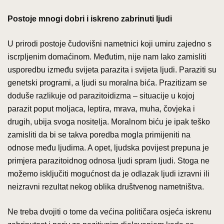
Postoje mnogi dobri i iskreno zabrinuti ljudi
U prirodi postoje čudovišni nametnici koji umiru zajedno s
iscrpljenim domaćinom. Međutim, nije nam lako zamisliti
usporedbu između svijeta parazita i svijeta ljudi. Paraziti su
genetski programi, a ljudi su moralna bića. Prazitizam se
doduše razlikuje od parazitoidizma – situacije u kojoj
parazit poput moljaca, leptira, mrava, muha, čovjeka i
drugih, ubija svoga nositelja. Moralnom biću je ipak teško
zamisliti da bi se takva poredba mogla primijeniti na
odnose među ljudima. A opet, ljudska povijest prepuna je
primjera parazitoidnog odnosa ljudi spram ljudi. Stoga ne
možemo isključiti mogućnost da je odlazak ljudi izravni ili
neizravni rezultat nekog oblika društvenog nametništva.
Ne treba dvojiti o tome da većina političara osjeća iskrenu