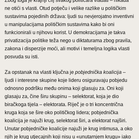
Zbog toga je krajnji cilj svakog političara vladati – nikada
ne otići s vlasti. Otud potječu i velike razlike u političkim
sustavima pojedinih država: ljudi su nevjerojatno inventivni
u manipulacijama političkim sustavima kako bi oni
funkcionirali u njihovu korist. U demokracijama je takva
privatizacija politike teža nego u diktaturama zbog pravila,
zakona i disperzije moći, ali motivi i temeljna logika vlasti
posvuda su isti.
Za opstanak na vlasti ključna je
pobjednička koalicija
–
ljudi i interesne skupine koje lideru osiguravaju pobjedu
odnosno podršku među onima koji glasuju za. Oni koji
glasaju za, čine širu skupinu – selektorat, koja je dio
biračkoga tijela – elektorata. Riječ je o tri koncentrična
kruga koja se šire oko političkog lidera; pobjednička
koalicija je najuži krug, selektorat širi, a elektorat najširi.
Unutar pobjedničke koalicije najuži je krug intimusa, a oko
njih je krug utjecajnih koji nisu u «unutarnjem krugu» iako