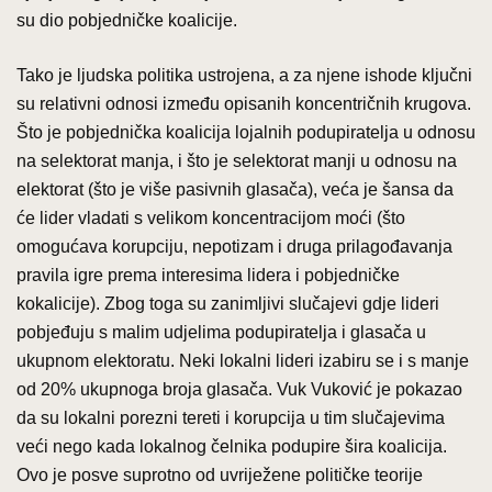
su dio pobjedničke koalicije.
Tako je ljudska politika ustrojena, a za njene ishode ključni
su relativni odnosi između opisanih koncentričnih krugova.
Što je pobjednička koalicija lojalnih podupiratelja u odnosu
na selektorat manja, i što je selektorat manji u odnosu na
elektorat (što je više pasivnih glasača), veća je šansa da
će lider vladati s velikom koncentracijom moći (što
omogućava korupciju, nepotizam i druga prilagođavanja
pravila igre prema interesima lidera i pobjedničke
kokalicije). Zbog toga su zanimljivi slučajevi gdje lideri
pobjeđuju s malim udjelima podupiratelja i glasača u
ukupnom elektoratu. Neki lokalni lideri izabiru se i s manje
od 20% ukupnoga broja glasača. Vuk Vuković je pokazao
da su lokalni porezni tereti i korupcija u tim slučajevima
veći nego kada lokalnog čelnika podupire šira koalicija.
Ovo je posve suprotno od uvriježene političke teorije