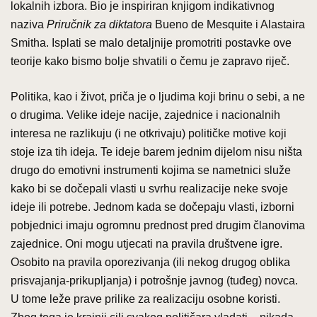
lokalnih izbora. Bio je inspiriran knjigom indikativnog
naziva
Priručnik za diktatora
Bueno de Mesquite i Alastaira
Smitha. Isplati se malo detaljnije promotriti postavke ove
teorije kako bismo bolje shvatili o čemu je zapravo riječ.
Politika, kao i život, priča je o ljudima koji brinu o sebi, a ne
o drugima. Velike ideje nacije, zajednice i nacionalnih
interesa ne razlikuju (i ne otkrivaju) političke motive koji
stoje iza tih ideja. Te ideje barem jednim dijelom nisu ništa
drugo do emotivni instrumenti kojima se nametnici služe
kako bi se dočepali vlasti u svrhu realizacije neke svoje
ideje ili potrebe. Jednom kada se dočepaju vlasti, izborni
pobjednici imaju ogromnu prednost pred drugim članovima
zajednice. Oni mogu utjecati na pravila društvene igre.
Osobito na pravila oporezivanja (ili nekog drugog oblika
prisvajanja-prikupljanja) i potrošnje javnog (tuđeg) novca.
U tome leže prave prilike za realizaciju osobne koristi.