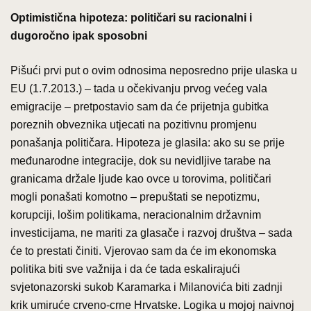
Optimistična hipoteza: političari su racionalni i
dugoročno ipak sposobni
Pišući prvi put o ovim odnosima neposredno prije ulaska u
EU (1.7.2013.) – tada u očekivanju prvog većeg vala
emigracije – pretpostavio sam da će prijetnja gubitka
poreznih obveznika utjecati na pozitivnu promjenu
ponašanja političara. Hipoteza je glasila: ako su se prije
međunarodne integracije, dok su nevidljive tarabe na
granicama držale ljude kao ovce u torovima, političari
mogli ponašati komotno – prepuštati se nepotizmu,
korupciji, lošim politikama, neracionalnim državnim
investicijama, ne mariti za glasače i razvoj društva – sada
će to prestati činiti. Vjerovao sam da će im ekonomska
politika biti sve važnija i da će tada eskalirajući
svjetonazorski sukob Karamarka i Milanovića biti zadnji
krik umiruće crveno-crne Hrvatske. Logika u mojoj naivnoj