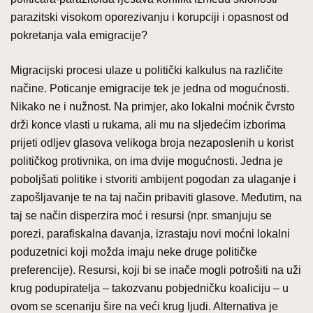
parazitski visokom oporezivanju i korupciji i opasnost od
pokretanja vala emigracije?
Migracijski procesi ulaze u politički kalkulus na različite
načine. Poticanje emigracije tek je jedna od mogućnosti.
Nikako ne i nužnost. Na primjer, ako lokalni moćnik čvrsto
drži konce vlasti u rukama, ali mu na sljedećim izborima
prijeti odljev glasova velikoga broja nezaposlenih u korist
političkog protivnika, on ima dvije mogućnosti. Jedna je
poboljšati politike i stvoriti ambijent pogodan za ulaganje i
zapošljavanje te na taj način pribaviti glasove. Međutim, na
taj se način disperzira moć i resursi (npr. smanjuju se
porezi, parafiskalna davanja, izrastaju novi moćni lokalni
poduzetnici koji možda imaju neke druge političke
preferencije). Resursi, koji bi se inače mogli potrošiti na uži
krug podupiratelja – takozvanu pobjedničku koaliciju – u
ovom se scenariju šire na veći krug ljudi. Alternativa je