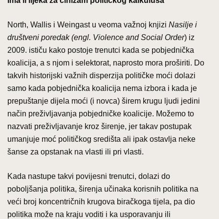
Ima li lijeka za cinizam političkog kalkulusa
North, Wallis i Weingast u veoma važnoj knjizi
Nasilje i
društveni poredak (engl. Violence and Social Order
) iz
2009. ističu kako postoje trenutci kada se pobjednička
koalicija, a s njom i selektorat, naprosto mora proširiti. Do
takvih historijski važnih disperzija političke moći dolazi
samo kada pobjednička koalicija nema izbora i kada je
prepuštanje dijela moći (i novca) širem krugu ljudi jedini
način preživljavanja pobjedničke koalicije. Možemo to
nazvati preživljavanje kroz širenje, jer takav postupak
umanjuje moć političkog središta ali ipak ostavlja neke
šanse za opstanak na vlasti ili pri vlasti.
Kada nastupe takvi povijesni trenutci, dolazi do
poboljšanja politika, širenja učinaka korisnih politika na
veći broj koncentričnih krugova biračkoga tijela, pa dio
politika može na kraju voditi i ka usporavanju ili