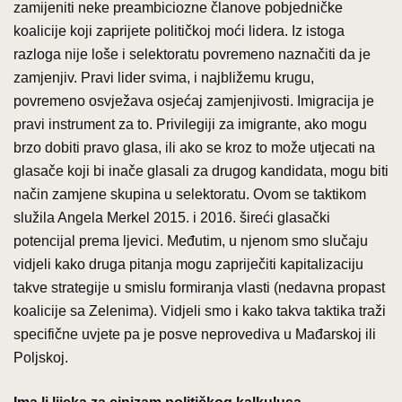
zamijeniti neke preambiciozne članove pobjedničke
koalicije koji zaprijete političkoj moći lidera. Iz istoga
razloga nije loše i selektoratu povremeno naznačiti da je
zamjenjiv. Pravi lider svima, i najbližemu krugu,
povremeno osvježava osjećaj zamjenjivosti. Imigracija je
pravi instrument za to. Privilegiji za imigrante, ako mogu
brzo dobiti pravo glasa, ili ako se kroz to može utjecati na
glasače koji bi inače glasali za drugog kandidata, mogu biti
način zamjene skupina u selektoratu. Ovom se taktikom
služila Angela Merkel 2015. i 2016. šireći glasački
potencijal prema ljevici. Međutim, u njenom smo slučaju
vidjeli kako druga pitanja mogu zapriječiti kapitalizaciju
takve strategije u smislu formiranja vlasti (nedavna propast
koalicije sa Zelenima). Vidjeli smo i kako takva taktika traži
specifične uvjete pa je posve neprovediva u Mađarskoj ili
Poljskoj.