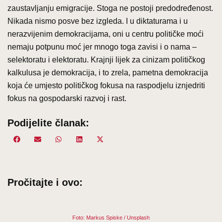
zaustavljanju emigracije. Stoga ne postoji predodređenost.
Nikada nismo posve bez izgleda. I u diktaturama i u
nerazvijenim demokracijama, oni u centru političke moći
nemaju potpunu moć jer mnogo toga zavisi i o nama –
selektoratu i elektoratu. Krajnji lijek za cinizam političkog
kalkulusa je demokracija, i to zrela, pametna demokracija
koja će umjesto političkog fokusa na raspodjelu iznjedriti
fokus na gospodarski razvoj i rast.
Podijelite članak:
Share
Facebook
Share
Email
Share
WhatsApp
Share
LinkedIn
Share
X
on
on
on
on
on
(Twitter)
Pročitajte i ovo:
Foto: Markus Spiske / Unsplash