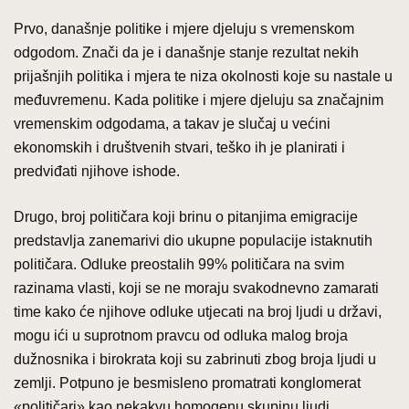
Prvo, današnje politike i mjere djeluju s vremenskom
odgodom. Znači da je i današnje stanje rezultat nekih
prijašnjih politika i mjera te niza okolnosti koje su nastale u
međuvremenu. Kada politike i mjere djeluju sa značajnim
vremenskim odgodama, a takav je slučaj u većini
ekonomskih i društvenih stvari, teško ih je planirati i
predviđati njihove ishode.
Drugo, broj političara koji brinu o pitanjima emigracije
predstavlja zanemarivi dio ukupne populacije istaknutih
političara. Odluke preostalih 99% političara na svim
razinama vlasti, koji se ne moraju svakodnevno zamarati
time kako će njihove odluke utjecati na broj ljudi u državi,
mogu ići u suprotnom pravcu od odluka malog broja
dužnosnika i birokrata koji su zabrinuti zbog broja ljudi u
zemlji. Potpuno je besmisleno promatrati konglomerat
«političari» kao nekakvu homogenu skupinu ljudi.