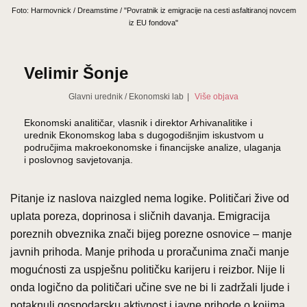
Foto: Harmovnick / Dreamstime / "Povratnik iz emigracije na cesti asfaltiranoj novcem
iz EU fondova"
Velimir Šonje
Glavni urednik
/
Ekonomski lab
|
Više objava
Ekonomski analitičar, vlasnik i direktor Arhivanalitike i
urednik Ekonomskog laba s dugogodišnjim iskustvom u
područjima makroekonomske i financijske analize, ulaganja
i poslovnog savjetovanja.
Pitanje iz naslova naizgled nema logike. Političari žive od
uplata poreza, doprinosa i sličnih davanja. Emigracija
poreznih obveznika znači bijeg porezne osnovice – manje
javnih prihoda. Manje prihoda u proračunima znači manje
mogućnosti za uspješnu političku karijeru i reizbor. Nije li
onda logično da političari učine sve ne bi li zadržali ljude i
potaknuli gospodarsku aktivnost i javne prihode o kojima