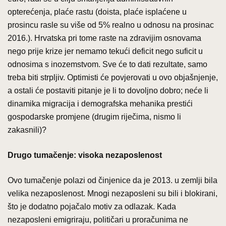
opterećenja, plaće rastu (doista, plaće isplaćene u
prosincu rasle su više od 5% realno u odnosu na prosinac
2016.). Hrvatska pri tome raste na zdravijim osnovama
nego prije krize jer nemamo tekući deficit nego suficit u
odnosima s inozemstvom. Sve će to dati rezultate, samo
treba biti strpljiv. Optimisti će povjerovati u ovo objašnjenje,
a ostali će postaviti pitanje je li to dovoljno dobro; neće li
dinamika migracija i demografska mehanika prestići
gospodarske promjene (drugim riječima, nismo li
zakasnili)?
Drugo tumačenje: visoka nezaposlenost
Ovo tumačenje polazi od činjenice da je 2013. u zemlji bila
velika nezaposlenost. Mnogi nezaposleni su bili i blokirani,
što je dodatno pojačalo motiv za odlazak. Kada
nezaposleni emigriraju, političari u proračunima ne