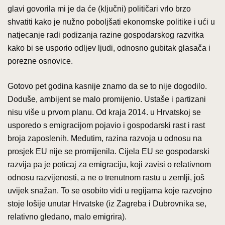
glavi govorila mi je da će (ključni) političari vrlo brzo
shvatiti kako je nužno poboljšati ekonomske politike i ući u
natjecanje radi podizanja razine gospodarskog razvitka
kako bi se usporio odljev ljudi, odnosno gubitak glasača i
porezne osnovice.
Gotovo pet godina kasnije znamo da se to nije dogodilo.
Doduše, ambijent se malo promijenio. Ustaše i partizani
nisu više u prvom planu. Od kraja 2014. u Hrvatskoj se
usporedo s emigracijom pojavio i gospodarski rast i rast
broja zaposlenih. Međutim, razina razvoja u odnosu na
prosjek EU nije se promijenila. Cijela EU se gospodarski
razvija pa je poticaj za emigraciju, koji zavisi o relativnom
odnosu razvijenosti, a ne o trenutnom rastu u zemlji, još
uvijek snažan. To se osobito vidi u regijama koje razvojno
stoje lošije unutar Hrvatske (iz Zagreba i Dubrovnika se,
relativno gledano, malo emigrira).