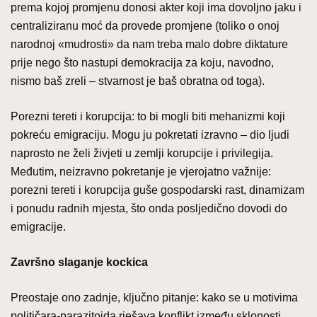
prema kojoj promjenu donosi akter koji ima dovoljno jaku i
centraliziranu moć da provede promjene (toliko o onoj
narodnoj «mudrosti» da nam treba malo dobre diktature
prije nego što nastupi demokracija za koju, navodno,
nismo baš zreli – stvarnost je baš obratna od toga).
Porezni tereti i korupcija: to bi mogli biti mehanizmi koji
pokreću emigraciju. Mogu ju pokretati izravno – dio ljudi
naprosto ne želi živjeti u zemlji korupcije i privilegija.
Međutim, neizravno pokretanje je vjerojatno važnije:
porezni tereti i korupcija guše gospodarski rast, dinamizam
i ponudu radnih mjesta, što onda posljedično dovodi do
emigracije.
Završno slaganje kockica
Preostaje ono zadnje, ključno pitanje: kako se u motivima
političara-parazitoida rješava konflikt između sklonosti