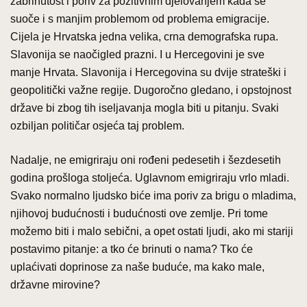
zabrinutost i poriv za pozitivnim djelovanjem kada se
suoče i s manjim problemom od problema emigracije.
Cijela je Hrvatska jedna velika, crna demografska rupa.
Slavonija se naočigled prazni. I u Hercegovini je sve
manje Hrvata. Slavonija i Hercegovina su dvije strateški i
geopolitički važne regije. Dugoročno gledano, i opstojnost
države bi zbog tih iseljavanja mogla biti u pitanju. Svaki
ozbiljan političar osjeća taj problem.
Nadalje, ne emigriraju oni rođeni pedesetih i šezdesetih
godina prošloga stoljeća. Uglavnom emigriraju vrlo mladi.
Svako normalno ljudsko biće ima poriv za brigu o mladima,
njihovoj budućnosti i budućnosti ove zemlje. Pri tome
možemo biti i malo sebični, a opet ostati ljudi, ako mi stariji
postavimo pitanje: a tko će brinuti o nama? Tko će
uplaćivati doprinose za naše buduće, ma kako male,
državne mirovine?