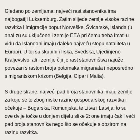
Gledano po zemljama, najveći rast stanovnika ima
najbogatiji Luksemburg. Zatim slijede zemlje visoke razine
razvitka i imigracije poput Norveške, Švicarske, Islanda (u
analizu su uključene i zemlje EEA pri čemu treba imati u
vidu da Islanđani imaju daleko najveću stopu nataliteta u
Europi). U toj su skupini i Irska, Švedska, Ujedinjeno
Kraljevstvo, ali i zemlje čiji je rast stanovništva najuže
povezan s rastom broja potomaka migranata i neposredno
s migrantskom krizom (Belgija, Cipar i Malta).
S druge strane, najveći pad broja stanovnika imaju zemlje
za koje se to zbog niske razine gospodarskog razvitka i
očekuje – Bugarska, Rumunjska, te Litva i Latvija: to su
ove dvije točke u donjem dijelu slike 2: one imaju čak i veći
pad broja stanovnika nego što se očekuje s obzirom na
razinu razvitka.