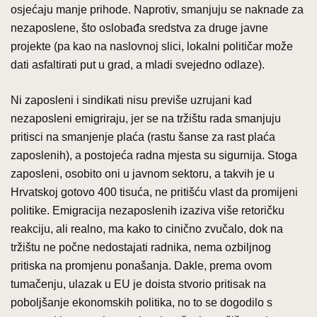
osjećaju manje prihode. Naprotiv, smanjuju se naknade za
nezaposlene, što oslobađa sredstva za druge javne
projekte (pa kao na naslovnoj slici, lokalni političar može
dati asfaltirati put u grad, a mladi svejedno odlaze).
Ni zaposleni i sindikati nisu previše uzrujani kad
nezaposleni emigriraju, jer se na tržištu rada smanjuju
pritisci na smanjenje plaća (rastu šanse za rast plaća
zaposlenih), a postojeća radna mjesta su sigurnija. Stoga
zaposleni, osobito oni u javnom sektoru, a takvih je u
Hrvatskoj gotovo 400 tisuća, ne pritišću vlast da promijeni
politike. Emigracija nezaposlenih izaziva više retoričku
reakciju, ali realno, ma kako to cinično zvučalo, dok na
tržištu ne počne nedostajati radnika, nema ozbiljnog
pritiska na promjenu ponašanja. Dakle, prema ovom
tumačenju, ulazak u EU je doista stvorio pritisak na
poboljšanje ekonomskih politika, no to se dogodilo s