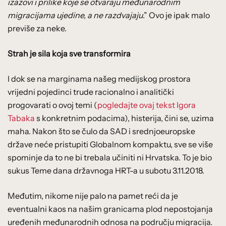
izazovi i prilike koje se otvaraju međunarodnim
migracijama ujedine, a ne razdvajaju
.” Ovo je ipak malo
previše za neke.
Strah je sila koja sve transformira
I dok se na marginama našeg medijskog prostora
vrijedni pojedinci trude racionalno i analitički
progovarati o ovoj temi (
pogledajte ovaj tekst Igora
Tabaka
s konkretnim podacima), histerija, čini se, uzima
maha. Nakon što se čulo da SAD i srednjoeuropske
države neće pristupiti Globalnom kompaktu, sve se više
spominje da to ne bi trebala učiniti ni Hrvatska. To je bio
sukus Teme dana državnoga HRT-a u subotu 3.11.2018.
Međutim, nikome nije palo na pamet reći da je
eventualni kaos na našim granicama plod nepostojanja
uređenih međunarodnih odnosa na području migracija.