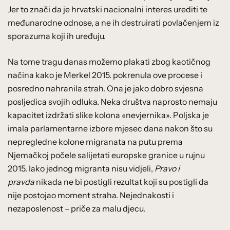
Jer to znači da je hrvatski nacionalni interes urediti te
međunarodne odnose, a ne ih destruirati povlačenjem iz
sporazuma koji ih uređuju.
Na tome tragu danas možemo plakati zbog kaotičnog
načina kako je Merkel 2015. pokrenula ove procese i
posredno nahranila strah. Ona je jako dobro svjesna
posljedica svojih odluka. Neka društva naprosto nemaju
kapacitet izdržati slike kolona «nevjernika». Poljska je
imala parlamentarne izbore mjesec dana nakon što su
nepregledne kolone migranata na putu prema
Njemačkoj počele salijetati europske granice u rujnu
2015. Iako jednog migranta nisu vidjeli,
Pravo i
pravda
nikada ne bi postigli rezultat koji su postigli da
nije postojao moment straha. Nejednakosti i
nezaposlenost – priče za malu djecu.