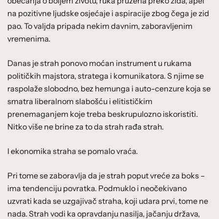
obećanja o boljem životu, ruka pružena preko zida, apel
na pozitivne ljudske osjećaje i aspiracije zbog čega je zid
pao. To valjda pripada nekim davnim, zaboravljenim
vremenima.
Danas je strah ponovo moćan instrument u rukama
političkih majstora, stratega i komunikatora. S njime se
raspolaže slobodno, bez hemunga i auto-cenzure koja se
smatra liberalnom slabošću i elitističkim
prenemaganjem koje treba beskrupulozno iskoristiti.
Nitko više ne brine za to da strah rađa strah.
I ekonomika straha se pomalo vraća.
Pri tome se zaboravlja da je strah poput vreće za boks –
ima tendenciju povratka. Podmuklo i neočekivano
uzvrati kada se uzgajivač straha, koji udara prvi, tome ne
nada. Strah vodi ka opravdanju nasilja, jačanju država,