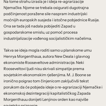
Na tome strahu izrasla je i ideja re-agrarizacije
Njemačke. Njome se trebala osigurati dugotrajna
podčinjenost poražene sile naspram industrijski
moćnijih europskih susjeda i istočne pobjednice Rusije.
Ona se tada još nadala pobijediti Zapad u
gospodarskome smislu, uz pomoć procesa
industrijalizacije vođenog socijalističkim načelima.
Takva se ideja mogla roditi samo u planskome umu
Henrya Morgenthaua, autora New Deala i glavnog
ekonomiste Rooseveltove administracije. Neki
Rooseveltovi ljudi nisu skrivali simpatije prema
sovjetskim ekonomskim rješenjima. M. J. Boone se
ironično poigrao tom činjenicom zaključivši tekst
porukom da će pobjeda ideje o re-agrarizaciji Njemačke i
ekonomskoj dezintegraciji kapitalističkog Zapada
Morgenthauu donijeti Lenjinov orden kao najviše
sovjetsko priznanje.