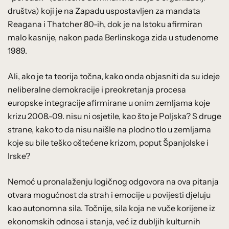
društva) koji je na Zapadu uspostavljen za mandata
Reagana i Thatcher 80-ih, dok je na Istoku afirmiran
malo kasnije, nakon pada Berlinskoga zida u studenome
1989.
Ali, ako je ta teorija točna, kako onda objasniti da su ideje
neliberalne demokracije i preokretanja procesa
europske integracije afirmirane u onim zemljama koje
krizu 2008.-09. nisu ni osjetile, kao što je Poljska? S druge
strane, kako to da nisu naišle na plodno tlo u zemljama
koje su bile teško oštećene krizom, poput Španjolske i
Irske?
Nemoć u pronalaženju logičnog odgovora na ova pitanja
otvara mogućnost da strah i emocije u povijesti djeluju
kao autonomna sila. Točnije, sila koja ne vuče korijene iz
ekonomskih odnosa i stanja, već iz dubljih kulturnih