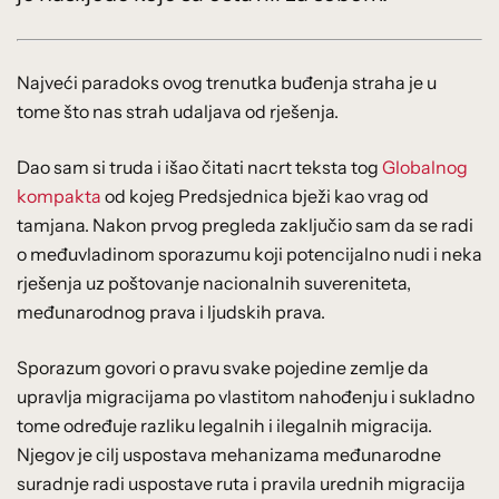
Najveći paradoks ovog trenutka buđenja straha je u
tome što nas strah udaljava od rješenja.
Dao sam si truda i išao čitati nacrt teksta tog
Globalnog
kompakta
od kojeg Predsjednica bježi kao vrag od
tamjana. Nakon prvog pregleda zaključio sam da se radi
o međuvladinom sporazumu koji potencijalno nudi i neka
rješenja uz poštovanje nacionalnih suvereniteta,
međunarodnog prava i ljudskih prava.
Sporazum govori o pravu svake pojedine zemlje da
upravlja migracijama po vlastitom nahođenju i sukladno
tome određuje razliku legalnih i ilegalnih migracija.
Njegov je cilj uspostava mehanizama međunarodne
suradnje radi uspostave ruta i pravila urednih migracija