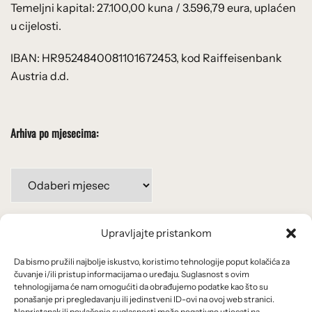
Temeljni kapital: 27.100,00 kuna / 3.596,79 eura, uplaćen
u cijelosti.
IBAN: HR9524840081101672453, kod Raiffeisenbank
Austria d.d.
Arhiva po mjesecima:
Arhiva
po
mjesecima:
Upravljajte pristankom
Važne poveznice
Da bismo pružili najbolje iskustvo, koristimo tehnologije poput kolačića za
Uvjeti korištenja
čuvanje i/ili pristup informacijama o uređaju. Suglasnost s ovim
tehnologijama će nam omogućiti da obrađujemo podatke kao što su
Politika privatnosti
ponašanje pri pregledavanju ili jedinstveni ID-ovi na ovoj web stranici.
Nepristanak ili povlačenje suglasnosti može negativno utjecati na