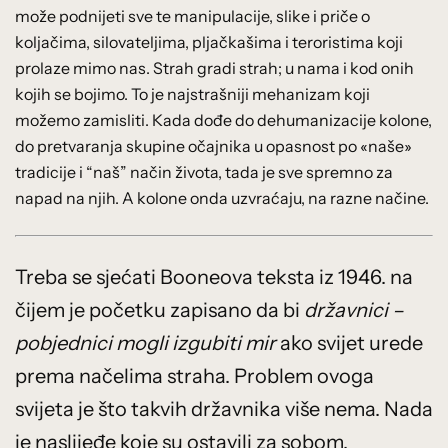
može podnijeti sve te manipulacije, slike i priče o
koljačima, silovateljima, pljačkašima i teroristima koji
prolaze mimo nas. Strah gradi strah; u nama i kod onih
kojih se bojimo. To je najstrašniji mehanizam koji
možemo zamisliti. Kada dođe do dehumanizacije kolone,
do pretvaranja skupine očajnika u opasnost po «naše»
tradicije i “naš” način života, tada je sve spremno za
napad na njih. A kolone onda uzvraćaju, na razne načine.
Treba se sjećati Booneova teksta iz 1946. na
čijem je početku zapisano da bi
državnici –
pobjednici mogli izgubiti mir
ako svijet urede
prema načelima straha. Problem ovoga
svijeta je što takvih državnika više nema. Nada
je naslijeđe koje su ostavili za sobom.