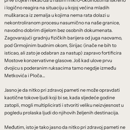
i logično reagira na situaciju u kojoj većina mladih
muškaraca iz zemalja u kojima nema rata dolazi u
nekontroliranom procesu nasumično na naše granice,
navodno dobrim dijelom bez osobnih dokumenata.
Zagovarajući gradnju fizičkih barijera od juga naovamo,
pod Grmojinim budnim okom, Sirijac (inače ne bih to
isticao, ali zato je odabran za nastup) zapravo fortificira
Mostove konzervativne glasove. Još kad ulove prvu
dvojicu s poderanim ruksacima tamo negdje između
Metkovića i Ploča…
Jasno je da nitko pri zdravoj pameti ne može opravdati
kaotične tokove ljudi koji bi se, kada sljedeće godine
zatopli, mogli multiplicirati i stvoriti veliku neizvjesnost u
pogledu prolaska ljudi do njihovih željenih destinacija.
Međutim, isto je tako jasno da nitko pri zdravoj pameti ne