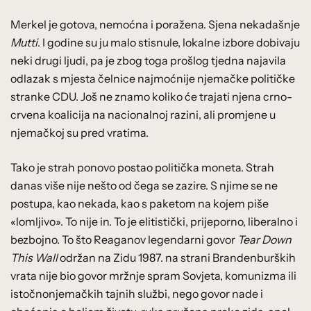
Merkel je gotova, nemoćna i poražena. Sjena nekadašnje
Mutti
. I godine su ju malo stisnule, lokalne izbore dobivaju
neki drugi ljudi, pa je zbog toga prošlog tjedna najavila
odlazak s mjesta čelnice najmoćnije njemačke političke
stranke CDU. Još ne znamo koliko će trajati njena crno-
crvena koalicija na nacionalnoj razini, ali promjene u
njemačkoj su pred vratima.
Tako je strah ponovo postao politička moneta. Strah
danas više nije nešto od čega se zazire. S njime se ne
postupa, kao nekada, kao s paketom na kojem piše
«lomljivo». To nije in. To je elitistički, prijeporno, liberalno i
bezbojno. To što Reaganov legendarni govor
Tear Down
This Wall
održan na Zidu 1987. na strani Brandenburških
vrata nije bio govor mržnje spram Sovjeta, komunizma ili
istočnonjemačkih tajnih službi, nego govor nade i