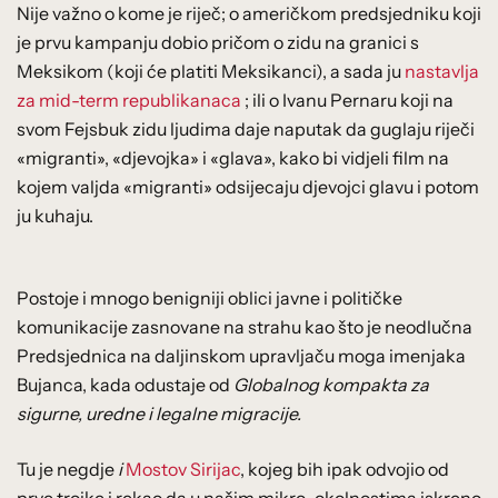
Nije važno o kome je riječ; o američkom predsjedniku koji
je prvu kampanju dobio pričom o zidu na granici s
Meksikom (koji će platiti Meksikanci), a sada ju
nastavlja
za mid-term republikanaca
; ili o Ivanu Pernaru koji na
svom Fejsbuk zidu ljudima daje naputak da guglaju riječi
«migranti», «djevojka» i «glava», kako bi vidjeli film na
kojem valjda «migranti» odsijecaju djevojci glavu i potom
ju kuhaju.
Postoje i mnogo benigniji oblici javne i političke
komunikacije zasnovane na strahu kao što je neodlučna
Predsjednica na daljinskom upravljaču moga imenjaka
Bujanca, kada odustaje od
Globalnog kompakta za
sigurne, uredne i legalne migracije.
Tu je negdje
i
Mostov Sirijac
, kojeg bih ipak odvojio od
prve trojke i rekao da u našim mikro-okolnostima iskreno