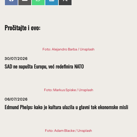
Share
Share
Share
Share
Share
Facebook
Email
WhatsApp
LinkedIn
X
on
on
on
on
on
(Twitter)
Pročitajte i ovo:
Foto: Alejandro Barba / Unsplash
30/07/2026
SAD ne napušta Europu, već redefinira NATO
Foto: Markus Spiske / Unsplash
06/07/2026
Edmund Phelps: kako je kultura ulazila u glavni tok ekonomske misli
Foto: Adam Blacke / Unsplash