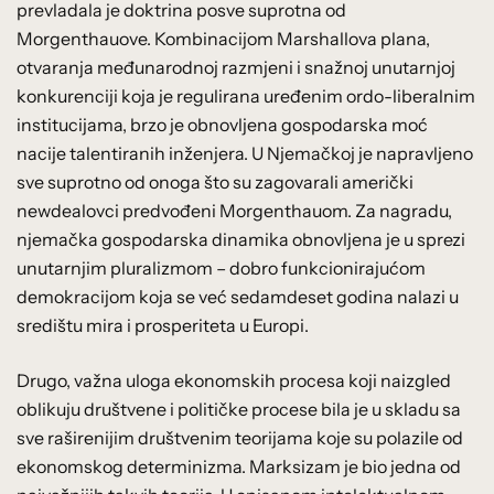
prevladala je doktrina posve suprotna od
Morgenthauove. Kombinacijom Marshallova plana,
otvaranja međunarodnoj razmjeni i snažnoj unutarnjoj
konkurenciji koja je regulirana uređenim ordo-liberalnim
institucijama, brzo je obnovljena gospodarska moć
nacije talentiranih inženjera. U Njemačkoj je napravljeno
sve suprotno od onoga što su zagovarali američki
newdealovci predvođeni Morgenthauom. Za nagradu,
njemačka gospodarska dinamika obnovljena je u sprezi
unutarnjim pluralizmom – dobro funkcionirajućom
demokracijom koja se već sedamdeset godina nalazi u
središtu mira i prosperiteta u Europi.
Drugo, važna uloga ekonomskih procesa koji naizgled
oblikuju društvene i političke procese bila je u skladu sa
sve raširenijim društvenim teorijama koje su polazile od
ekonomskog determinizma. Marksizam je bio jedna od