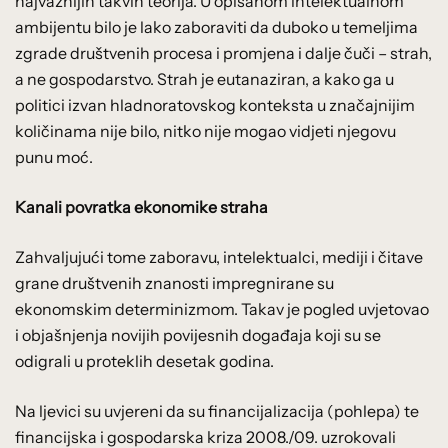
najvažnijih takvih teorija. U opisanom intelektualnom
ambijentu bilo je lako zaboraviti da duboko u temeljima
zgrade društvenih procesa i promjena i dalje čuči – strah,
a ne gospodarstvo. Strah je eutanaziran, a kako ga u
politici izvan hladnoratovskog konteksta u značajnijim
količinama nije bilo, nitko nije mogao vidjeti njegovu
punu moć.
Kanali povratka ekonomike straha
Zahvaljujući tome zaboravu, intelektualci, mediji i čitave
grane društvenih znanosti impregnirane su
ekonomskim determinizmom. Takav je pogled uvjetovao
i objašnjenja novijih povijesnih događaja koji su se
odigrali u proteklih desetak godina.
Na ljevici su uvjereni da su financijalizacija (pohlepa) te
financijska i gospodarska kriza 2008./09. uzrokovali