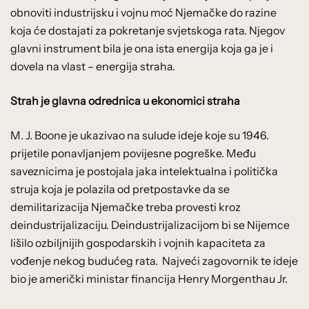
obnoviti industrijsku i vojnu moć Njemačke do razine
koja će dostajati za pokretanje svjetskoga rata. Njegov
glavni instrument bila je ona ista energija koja ga je i
dovela na vlast – energija straha.
Strah je glavna odrednica u ekonomici straha
M. J. Boone je ukazivao na sulude ideje koje su 1946.
prijetile ponavljanjem povijesne pogreške. Među
saveznicima je postojala jaka intelektualna i politička
struja koja je polazila od pretpostavke da se
demilitarizacija Njemačke treba provesti kroz
deindustrijalizaciju. Deindustrijalizacijom bi se Nijemce
lišilo ozbiljnijih gospodarskih i vojnih kapaciteta za
vođenje nekog budućeg rata. Najveći zagovornik te ideje
bio je američki ministar financija Henry Morgenthau Jr.