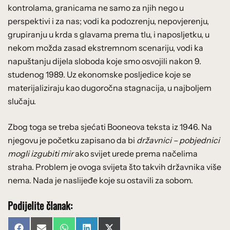
kontrolama, granicama ne samo za njih nego u
perspektivi i za nas; vodi ka podozrenju, nepovjerenju,
grupiranju u krda s glavama prema tlu, i naposljetku, u
nekom možda zasad ekstremnom scenariju, vodi ka
napuštanju dijela sloboda koje smo osvojili nakon 9.
studenog 1989. Uz ekonomske posljedice koje se
materijaliziraju kao dugoročna stagnacija, u najboljem
slučaju.
Zbog toga se treba sjećati Booneova teksta iz 1946. Na
njegovu je početku zapisano da bi
državnici – pobjednici
mogli izgubiti mir
ako svijet urede prema načelima
straha. Problem je ovoga svijeta što takvih državnika više
nema. Nada je naslijeđe koje su ostavili za sobom.
Podijelite članak: