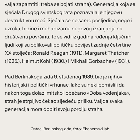
valja zapamtiti: treba se bojati straha). Generacija koja se
sjećala Drugog svjetskog rata poznavala je njegovu
destruktivnu moć. Sjećala se ne samo posljedica, nego i
uzroka, brzine i mehanizama negovog izranjanja na
društvenu površinu. To se vidi iz godina rođenja ključnih
ljudi koji su oblikovali političku povijest zadnje četvrtine
XX stoljeća: Ronald Reagan (1911.), Margaret Thatcher
(1925.), Helmut Kohl (1930.) i Mikhail Gorbachev (1931.).
Pad Berlinskoga zida 9. studenog 1989. bio je njihov
historijski i politički vrhunac. Iako su neki pomislili da
nakon toga dolazi mitsko i obećano «Doba vodenjaka»,
strah je strpljivo čekao sljedeću priliku. Valjda svaka
generacija mora dobiti svoju porciju straha.
Ostaci Berlinskog zida, foto: Ekonomski lab