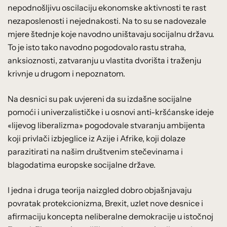
nepodnošljivu oscilaciju ekonomske aktivnosti te rast
nezaposlenosti i nejednakosti. Na to su se nadovezale
mjere štednje koje navodno uništavaju socijalnu državu.
To je isto tako navodno pogodovalo rastu straha,
anksioznosti, zatvaranju u vlastita dvorišta i traženju
krivnje u drugom i nepoznatom.
Na desnici su pak uvjereni da su izdašne socijalne
pomoći i univerzalističke i u osnovi anti-kršćanske ideje
«lijevog liberalizma» pogodovale stvaranju ambijenta
koji privlači izbjeglice iz Azije i Afrike, koji dolaze
parazitirati na našim društvenim stečevinama i
blagodatima europske socijalne države.
I jedna i druga teorija naizgled dobro objašnjavaju
povratak protekcionizma, Brexit, uzlet nove desnice i
afirmaciju koncepta neliberalne demokracije u istočnoj