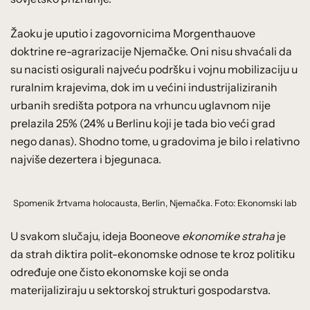
Žaoku je uputio i zagovornicima Morgenthauove
doktrine re-agrarizacije Njemačke. Oni nisu shvaćali da
su nacisti osigurali najveću podršku i vojnu mobilizaciju u
ruralnim krajevima, dok im u većini industrijaliziranih
urbanih središta potpora na vrhuncu uglavnom nije
prelazila 25% (24% u Berlinu koji je tada bio veći grad
nego danas). Shodno tome, u gradovima je bilo i relativno
najviše dezertera i bjegunaca.
Spomenik žrtvama holocausta, Berlin, Njemačka. Foto: Ekonomski lab
U svakom slučaju, ideja Booneove
ekonomike straha
je
da strah diktira polit-ekonomske odnose te kroz politiku
određuje one čisto ekonomske koji se onda
materijaliziraju u sektorskoj strukturi gospodarstva.