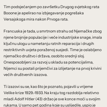
Tim podsjećanjem po završetku Drugog svjetskog rata
Booone je apelirao na izbjegavanje pogrešaka
Versajskoga mira nakon Prvoga rata.
Francuska je tada, u smrtnom strahu od Njemačke zbog
njene brojnije populacije i veće industrijske snage, imala
ključnu ulogu u nametanju ratnih reparacija i drugih
restriktivnih uvjeta poraženoj susjedi. Time je oslabljeno
njemačko društvo i država, osobito srednji sloj.
Onesposobljeni za razvoj u skladu sa potencijalima,
Nijemci su postali prijemčivi za izlijetanje na prvoj krivini
većih društvenih izazova.
Ti izazovi su se, kao što je poznato, pojavili u vrijeme
Velike krize 1929.-1933. Na kraju tog razdoblja relativno
mladi Adolf Hitler (43) držao je sve konce moći u svojim
rukama. U samo pet godina koje su uslijedile, uspio je