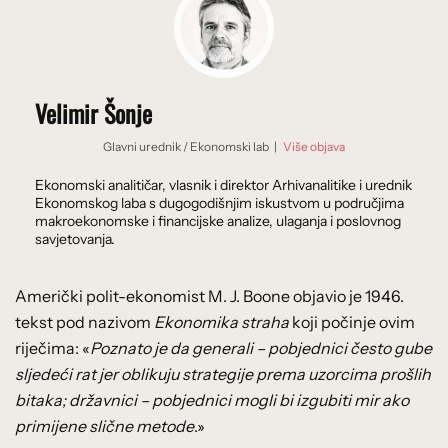
Velimir Šonje
Glavni urednik
/
Ekonomski lab
|
Više objava
Ekonomski analitičar, vlasnik i direktor Arhivanalitike i urednik
Ekonomskog laba s dugogodišnjim iskustvom u područjima
makroekonomske i financijske analize, ulaganja i poslovnog
savjetovanja.
Američki polit-ekonomist M. J. Boone objavio je 1946.
tekst pod nazivom
Ekonomika straha
koji počinje ovim
riječima: «
Poznato je da generali – pobjednici često gube
sljedeći rat jer oblikuju strategije prema uzorcima prošlih
bitaka; državnici – pobjednici mogli bi izgubiti mir ako
primijene slične metode
.»