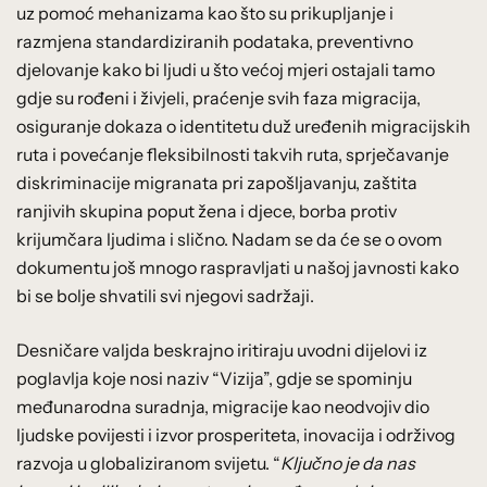
uz pomoć mehanizama kao što su prikupljanje i
razmjena standardiziranih podataka, preventivno
djelovanje kako bi ljudi u što većoj mjeri ostajali tamo
gdje su rođeni i živjeli, praćenje svih faza migracija,
osiguranje dokaza o identitetu duž uređenih migracijskih
ruta i povećanje fleksibilnosti takvih ruta, sprječavanje
diskriminacije migranata pri zapošljavanju, zaštita
ranjivih skupina poput žena i djece, borba protiv
krijumčara ljudima i slično. Nadam se da će se o ovom
dokumentu još mnogo raspravljati u našoj javnosti kako
bi se bolje shvatili svi njegovi sadržaji.
Desničare valjda beskrajno iritiraju uvodni dijelovi iz
poglavlja koje nosi naziv “Vizija”, gdje se spominju
međunarodna suradnja, migracije kao neodvojiv dio
ljudske povijesti i izvor prosperiteta, inovacija i održivog
razvoja u globaliziranom svijetu. “
Ključno je da nas