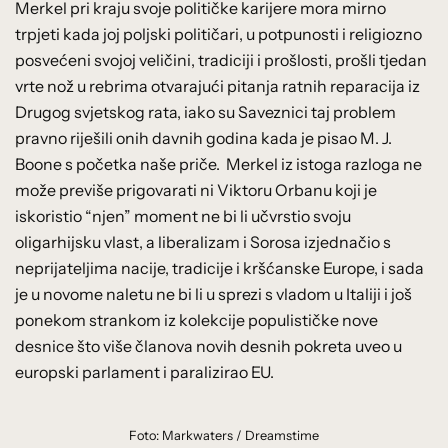
Merkel pri kraju svoje političke karijere mora mirno
trpjeti kada joj poljski političari, u potpunosti i religiozno
posvećeni svojoj veličini, tradiciji i prošlosti, prošli tjedan
vrte nož u rebrima otvarajući pitanja ratnih reparacija iz
Drugog svjetskog rata, iako su Saveznici taj problem
pravno riješili onih davnih godina kada je pisao M. J.
Boone s početka naše priče. Merkel iz istoga razloga ne
može previše prigovarati ni Viktoru Orbanu koji je
iskoristio “njen” moment ne bi li učvrstio svoju
oligarhijsku vlast, a liberalizam i Sorosa izjednačio s
neprijateljima nacije, tradicije i kršćanske Europe, i sada
je u novome naletu ne bi li u sprezi s vladom u Italiji i još
ponekom strankom iz kolekcije populističke nove
desnice što više članova novih desnih pokreta uveo u
europski parlament i paralizirao EU.
Foto: Markwaters / Dreamstime