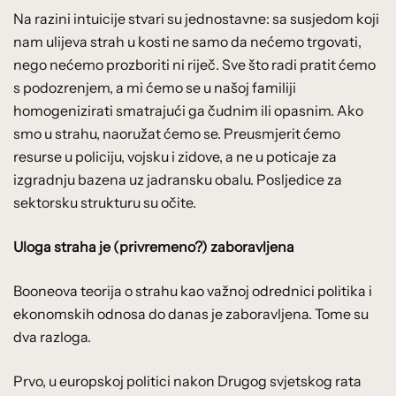
Na razini intuicije stvari su jednostavne: sa susjedom koji
nam ulijeva strah u kosti ne samo da nećemo trgovati,
nego nećemo prozboriti ni riječ. Sve što radi pratit ćemo
s podozrenjem, a mi ćemo se u našoj familiji
homogenizirati smatrajući ga čudnim ili opasnim. Ako
smo u strahu, naoružat ćemo se. Preusmjerit ćemo
resurse u policiju, vojsku i zidove, a ne u poticaje za
izgradnju bazena uz jadransku obalu. Posljedice za
sektorsku strukturu su očite.
Uloga straha je (privremeno?) zaboravljena
Booneova teorija o strahu kao važnoj odrednici politika i
ekonomskih odnosa do danas je zaboravljena. Tome su
dva razloga.
Prvo, u europskoj politici nakon Drugog svjetskog rata