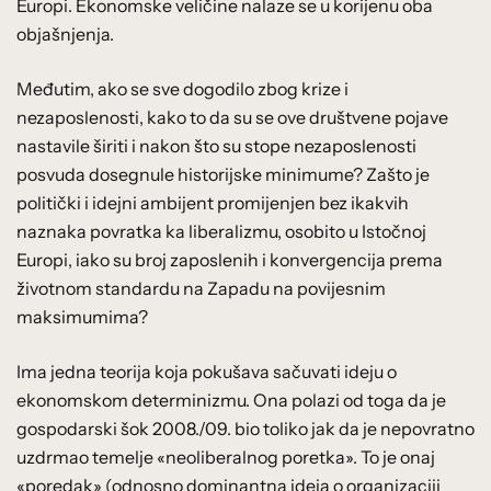
Europi. Ekonomske veličine nalaze se u korijenu oba
objašnjenja.
Međutim, ako se sve dogodilo zbog krize i
nezaposlenosti, kako to da su se ove društvene pojave
nastavile širiti i nakon što su stope nezaposlenosti
posvuda dosegnule historijske minimume? Zašto je
politički i idejni ambijent promijenjen bez ikakvih
naznaka povratka ka liberalizmu, osobito u Istočnoj
Europi, iako su broj zaposlenih i konvergencija prema
životnom standardu na Zapadu na povijesnim
maksimumima?
Ima jedna teorija koja pokušava sačuvati ideju o
ekonomskom determinizmu. Ona polazi od toga da je
gospodarski šok 2008./09. bio toliko jak da je nepovratno
uzdrmao temelje «neoliberalnog poretka». To je onaj
«poredak» (odnosno dominantna ideja o organizaciji