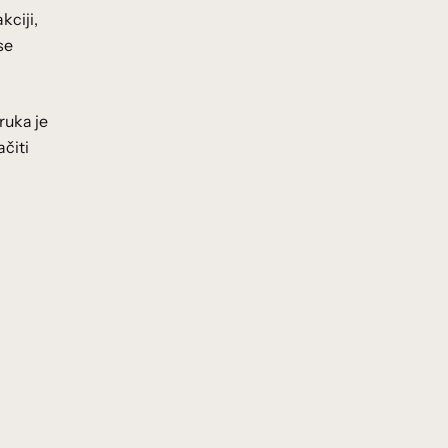
kciji,
se
ruka je
ačiti