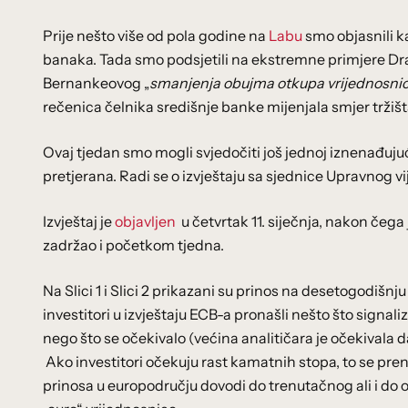
Prije nešto više od pola godine na
Labu
smo objasnili k
banaka. Tada smo podsjetili na ekstremne primjere Dr
Bernankeovog „
smanjenja obujma otkupa vrijednosnic
rečenica čelnika središnje banke mijenjala smjer tržišt
Ovaj tjedan smo mogli svjedočiti još jednoj iznenađujuć
pretjerana. Radi se o izvještaju sa sjednice Upravnog vije
Izvještaj je
objavljen
u četvrtak 11. siječnja, nakon čega j
zadržao i početkom tjedna.
Na Slici 1 i Slici 2 prikazani su prinos na desetogodišn
investitori u izvještaju ECB-a pronašli nešto što signal
nego što se očekivalo (većina analitičara je očekivala 
Ako investitori očekuju rast kamatnih stopa, to se pren
prinosa u europodručju dovodi do trenutačnog ali i do o