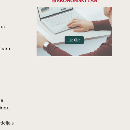
dna
ičara
je
ine).
icija u