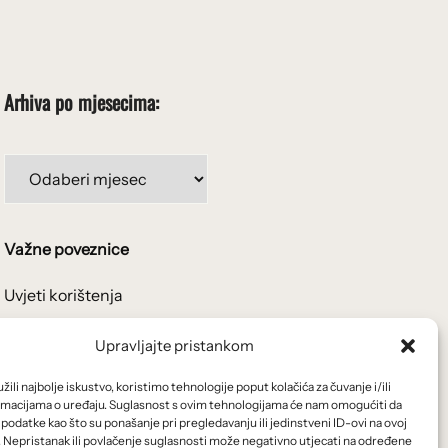
Arhiva po mjesecima:
Arhiva
po
mjesecima:
Važne poveznice
Uvjeti korištenja
Politika privatnosti
Upravljajte pristankom
Kolačići
ili najbolje iskustvo, koristimo tehnologije poput kolačića za čuvanje i/ili
rmacijama o uređaju. Suglasnost s ovim tehnologijama će nam omogućiti da
odatke kao što su ponašanje pri pregledavanju ili jedinstveni ID-ovi na ovoj
O nama i usluge
. Nepristanak ili povlačenje suglasnosti može negativno utjecati na određene