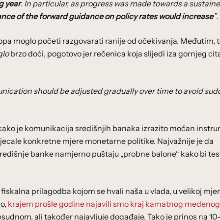
g year
. In particular, as progress was made towards a sustain
ance of the forward guidance on policy rates would increase
”
.
topa moglo početi razgovarati ranije od očekivanja. Međutim, t
glo
brzo doći, pogotovo jer rečenica koja slijedi iza gornjeg cit
nication should be adjusted gradually over time to avoid su
kako je komunikacija središnjih banaka izrazito moćan instr
tjecale konkretne mjere monetarne politike. Najvažnije je da
središnje banke namjerno puštaju „probne balone“ kako bi test
fiskalna prilagodba kojom se hvali naša u vlada, u velikoj mjeri
No,
krajem prošle godine najavili smo kraj kamatnog medenog
sudnom, ali također najavljuje događaje. Tako je prinos na 10