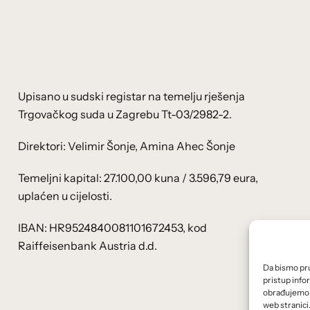
Upisano u sudski registar na temelju rješenja
Trgovačkog suda u Zagrebu Tt-03/2982-2.
Direktori: Velimir Šonje, Amina Ahec Šonje
Temeljni kapital: 27.100,00 kuna / 3.596,79 eura,
uplaćen u cijelosti.
IBAN: HR9524840081101672453, kod
Raiffeisenbank Austria d.d.
Da bismo pruž
pristup info
obrađujemo p
web stranici