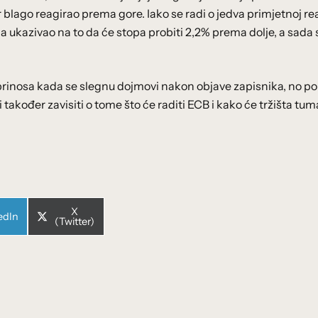
lago reagirao prema gore. Iako se radi o jedva primjetnoj rea
a ukazivao na to da će stopa probiti 2,2% prema dolje, a sada 
prinosa kada se slegnu dojmovi nakon objave zapisnika, no po
si također zavisiti o tome što će raditi ECB i kako će tržišta tum
Share
X
e
edIn
on
(Twitter)