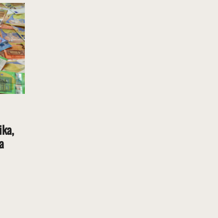
ika,
a