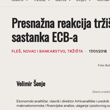
Presnažna reakcija trži
sastanka ECB-a
FLEŠ
,
NOVAC I BANKARSTVO
,
TRŽIŠTA
17/01/2018
Foto: Bu
Velimir Šonje
Glavni uredn
Ekonomski analitičar, vlasnik i direktor Arhivanalitike i ure
makroekonomske i financijske analize, ulaganja i poslovnog sa