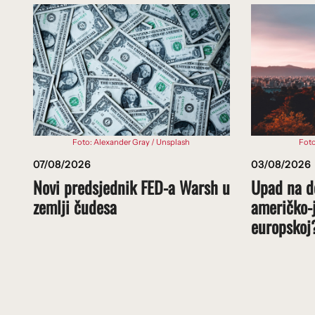
Foto: Alexander Gray / Unsplash
Foto
07/08/2026
03/08/2026
Novi predsjednik FED-a Warsh u
Upad na de
zemlji čudesa
američko-j
europskoj?