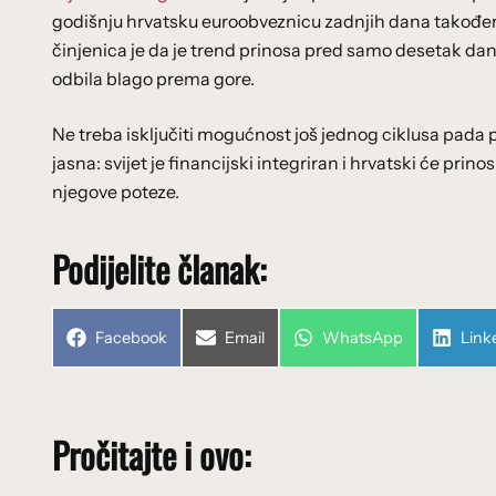
godišnju hrvatsku euroobveznicu zadnjih dana također b
činjenica je da je trend prinosa pred samo desetak dan
odbila blago prema gore.
Ne treba isključiti mogućnost još jednog ciklusa pada 
jasna: svijet je financijski integriran i hrvatski će prino
njegove poteze.
Podijelite članak:
Share
Share
Share
Shar
Facebook
Email
WhatsApp
Link
on
on
on
on
Pročitajte i ovo: