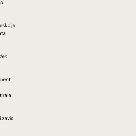
ed
eško je
ata
dden
ument
irala
 zavisi
-