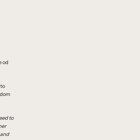
e od
što
ledom
eed to
her
 and