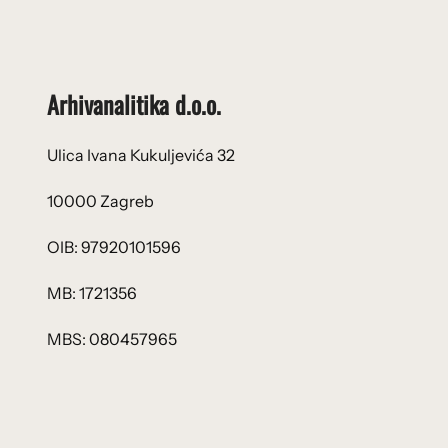
Arhivanalitika d.o.o.
Ulica Ivana Kukuljevića 32
10000 Zagreb
OIB: 97920101596
MB: 1721356
MBS: 080457965