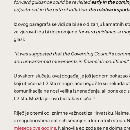
forward guidance could be revisited
early in the comin
adjustment in the path of inflation,
the relative import
Iz ovog paragrafa se vidi da bi se o dizanju kamatnih s
za vjerovati da bi do promjene
forward guidance-a mo
glasi:
“It was suggested that the Governing Council’s commu
and unwarranted movements in financial conditions.“
U svakom slučaju, ovaj događaj je još jednom pokazao 
koji utječe na tržišta mnogo jače nego što su nekada u
komunikacija ne nosi velika iznenađenja, ali ponekad 
tržišta. Možda je i ovo bio takav slučaj?
Riječ je o temi od iznimne važnosti za Hrvatsku. Naime, 
o mogućnostima daljnjih smanjenja kamatnih stopa. 
mjeseca ove godine
. Najnovija epizoda se ne doima pre