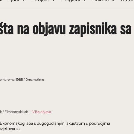
šta na objavu zapisnika sa
tembremer1965 / Dreamstime
ik
/
Ekonomski lab
|
Više objava
dnik Ekonomskog laba s dugogodišnjim iskustvom u područjima
vjetovanja.