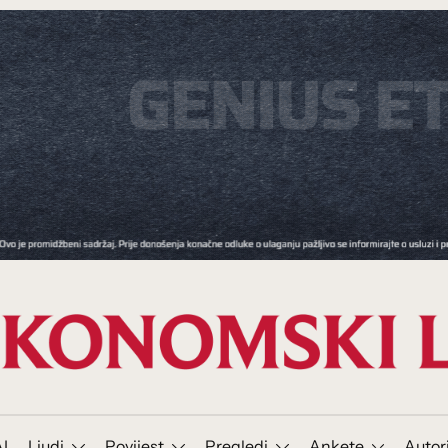
I
Ljudi
Povijest
Pregledi
Ankete
Autor