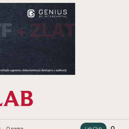
i
O nama
Lab Club