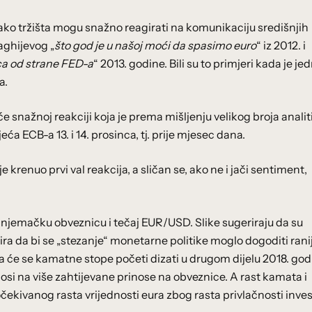
ako tržišta mogu snažno reagirati na komunikaciju središnjih
aghijevog „
što god je u našoj moći da spasimo euro
“ iz 2012. i
a od strane FED-a
“ 2013. godine. Bili su to primjeri kada je je
a.
e snažnoj reakciji koja je prema mišljenju velikog broja analit
ća ECB-a 13. i 14. prosinca, tj. prije mjesec dana.
e krenuo prvi val reakcija, a sličan se, ako ne i jači sentiment,
ju njemačku obveznicu i tečaj EUR/USD. Slike sugeriraju da su
izira da bi se „stezanje“ monetarne politike moglo dogoditi rani
da će se kamatne stope početi dizati u drugom dijelu 2018. god
osi na više zahtijevane prinose na obveznice. A rast kamata i
čekivanog rasta vrijednosti eura zbog rasta privlačnosti invest