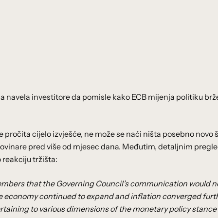
cija navela investitore da pomisle kako ECB mijenja politiku brž
o se pročita cijelo izvješće, ne može se naći ništa posebno novo 
za novinare pred više od mjesec dana. Međutim, detaljnim preg
 reakciju tržišta:
embers that the Governing Council’s communication would n
the economy continued to expand and inflation converged furt
rtaining to various dimensions of the monetary policy stance