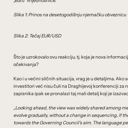
„euro“ vrijednosnice.
Slika 1: Prinos na desetogodišnju njemačku obveznicu
Slika 2: Tečaj EUR/USD
Što je uzrokovalo ovu reakciju, tj. koja je nova informa
očekivanja?
Kao i u većini sličnih situacija, vrag je u detaljima. Ak
investitori već nisu čuli na Draghijevoj konferenciji 
zapisnika ipak se pronalazi taj mali detalj koji je izazvao
„Looking ahead, the view was widely shared among m
evolve gradually, without a change in sequencing, if 
towards the Governing Council’s aim. The language pe