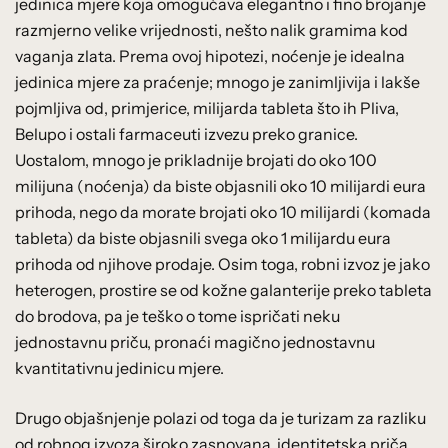
jedinica mjere koja omogućava elegantno i fino brojanje
razmjerno velike vrijednosti, nešto nalik gramima kod
vaganja zlata. Prema ovoj hipotezi, noćenje je idealna
jedinica mjere za praćenje; mnogo je zanimljivija i lakše
pojmljiva od, primjerice, milijarda tableta što ih Pliva,
Belupo i ostali farmaceuti izvezu preko granice.
Uostalom, mnogo je prikladnije brojati do oko 100
milijuna (noćenja) da biste objasnili oko 10 milijardi eura
prihoda, nego da morate brojati oko 10 milijardi (komada
tableta) da biste objasnili svega oko 1 milijardu eura
prihoda od njihove prodaje. Osim toga, robni izvoz je jako
heterogen, prostire se od kožne galanterije preko tableta
do brodova, pa je teško o tome ispričati neku
jednostavnu priču, pronaći magično jednostavnu
kvantitativnu jedinicu mjere.
Drugo objašnjenje polazi od toga da je turizam za razliku
od robnog izvoza široko zasnovana identitetska priča.