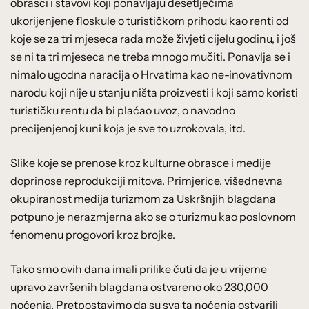
obrasci i stavovi koji ponavljaju desetljećima
ukorijenjene floskule o turističkom prihodu kao renti od
koje se za tri mjeseca rada može živjeti cijelu godinu, i još
se ni ta tri mjeseca ne treba mnogo mučiti. Ponavlja se i
nimalo ugodna naracija o Hrvatima kao ne-inovativnom
narodu koji nije u stanju ništa proizvesti i koji samo koristi
turističku rentu da bi plaćao uvoz, o navodno
precijenjenoj kuni koja je sve to uzrokovala, itd.
Slike koje se prenose kroz kulturne obrasce i medije
doprinose reprodukciji mitova. Primjerice, višednevna
okupiranost medija turizmom za Uskršnjih blagdana
potpuno je nerazmjerna ako se o turizmu kao poslovnom
fenomenu progovori kroz brojke.
Tako smo ovih dana imali prilike čuti da je u vrijeme
upravo završenih blagdana ostvareno oko 230,000
noćenja. Pretpostavimo da su sva ta noćenja ostvarili