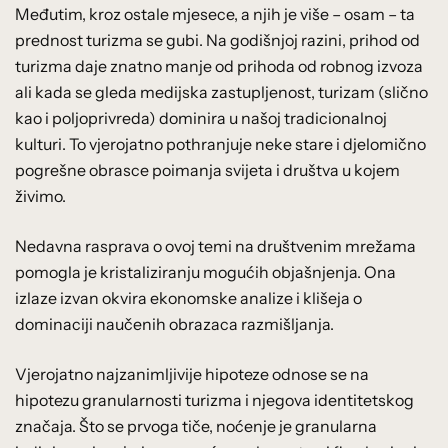
Međutim, kroz ostale mjesece, a njih je više – osam – ta
prednost turizma se gubi. Na godišnjoj razini, prihod od
turizma daje znatno manje od prihoda od robnog izvoza
ali kada se gleda medijska zastupljenost, turizam (slično
kao i poljoprivreda) dominira u našoj tradicionalnoj
kulturi. To vjerojatno pothranjuje neke stare i djelomično
pogrešne obrasce poimanja svijeta i društva u kojem
živimo.
Nedavna rasprava o ovoj temi na društvenim mrežama
pomogla je kristaliziranju mogućih objašnjenja. Ona
izlaze izvan okvira ekonomske analize i klišeja o
dominaciji naučenih obrazaca razmišljanja.
Vjerojatno najzanimljivije hipoteze odnose se na
hipotezu granularnosti turizma i njegova identitetskog
značaja. Što se prvoga tiče, noćenje je granularna