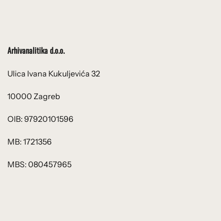
Arhivanalitika d.o.o.
Ulica Ivana Kukuljevića 32
10000 Zagreb
OIB: 97920101596
MB: 1721356
MBS: 080457965