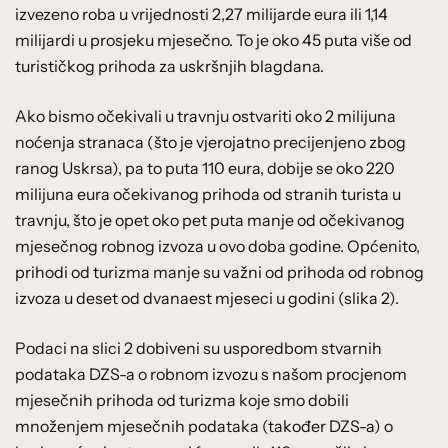
izvezeno roba u vrijednosti 2,27 milijarde eura ili 1,14
milijardi u prosjeku mjesečno. To je oko 45 puta više od
turističkog prihoda za uskršnjih blagdana.
Ako bismo očekivali u travnju ostvariti oko 2 milijuna
noćenja stranaca (što je vjerojatno precijenjeno zbog
ranog Uskrsa), pa to puta 110 eura, dobije se oko 220
milijuna eura očekivanog prihoda od stranih turista u
travnju, što je opet oko pet puta manje od očekivanog
mjesečnog robnog izvoza u ovo doba godine. Općenito,
prihodi od turizma manje su važni od prihoda od robnog
izvoza u deset od dvanaest mjeseci u godini (slika 2).
Podaci na slici 2 dobiveni su usporedbom stvarnih
podataka DZS-a o robnom izvozu s našom procjenom
mjesečnih prihoda od turizma koje smo dobili
množenjem mjesečnih podataka (također DZS-a) o