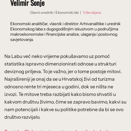
Velimir Šonje
Glavni urednik
/
Ekonomski lab
|
Više objava
Ekonomski analitičar, vlasnik i direktor Arhivanalitike i urednik
Ekonomskog laba s dugogodišnjim iskustvom u područjima
makroekonomske i financijske analize, ulaganja i poslovnog
savjetovanja.
Na Labu već neko vrijeme pokušavamo uz pomoć
statistika ispravno dimenzionirati odnose u strukturi
deviznog priljeva. To je važno, jer o tome postoje mitovi.
Najrašireniji je onaj da se u Hrvatskoj živi od turizma
odnosno rente tri mjeseca u godini, dok se ništa ne
izvozi. Te mitove treba razbijati kako bismo shvatili u
kakvom društvu živimo, čime se zapravo bavimo, kakvi su
nam potencijali i kakve su politike potrebne da bi se ovo
društvo razvijalo.