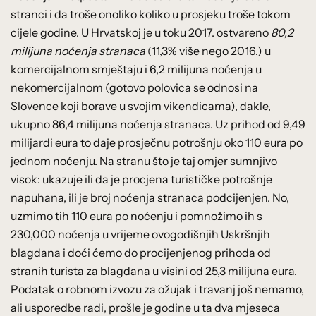
stranci i da troše onoliko koliko u prosjeku troše tokom
cijele godine. U Hrvatskoj je u toku 2017. ostvareno
80,2
milijuna noćenja stranaca
(11,3% više nego 2016.) u
komercijalnom smještaju i 6,2 milijuna noćenja u
nekomercijalnom (gotovo polovica se odnosi na
Slovence koji borave u svojim vikendicama), dakle,
ukupno 86,4 milijuna noćenja stranaca. Uz prihod od 9,49
milijardi eura to daje prosječnu potrošnju oko 110 eura po
jednom noćenju. Na stranu što je taj omjer sumnjivo
visok: ukazuje ili da je procjena turističke potrošnje
napuhana, ili je broj noćenja stranaca podcijenjen. No,
uzmimo tih 110 eura po noćenju i pomnožimo ih s
230,000 noćenja u vrijeme ovogodišnjih Uskršnjih
blagdana i doći ćemo do procijenjenog prihoda od
stranih turista za blagdana u visini od 25,3 milijuna eura.
Podatak o robnom izvozu za ožujak i travanj još nemamo,
ali usporedbe radi, prošle je godine u ta dva mjeseca