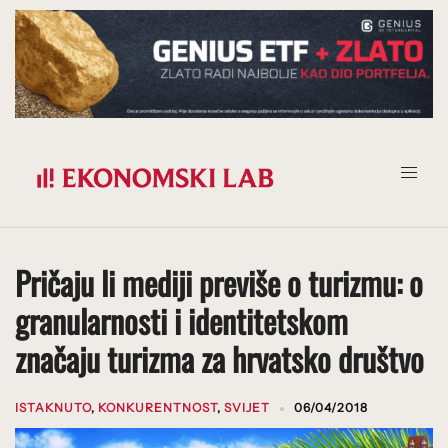
Prijeđi
na
sadržaj
Pričaju li mediji previše o turizmu: o
granularnosti i identitetskom
značaju turizma za hrvatsko društvo
ISTAKNUTO
,
KONKURENTNOST
,
SVIJET
06/04/2018