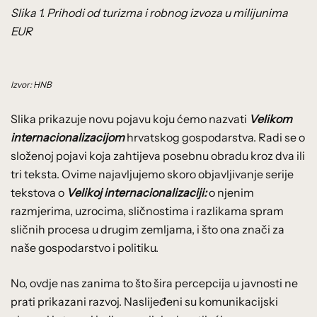
Slika 1. Prihodi od turizma i robnog izvoza u milijunima
EUR
Izvor: HNB
Slika prikazuje novu pojavu koju ćemo nazvati
Velikom
internacionalizacijom
hrvatskog gospodarstva. Radi se o
složenoj pojavi koja zahtijeva posebnu obradu kroz dva ili
tri teksta. Ovime najavljujemo skoro objavljivanje serije
tekstova o
Velikoj internacionalizaciji:
o njenim
razmjerima, uzrocima, sličnostima i razlikama spram
sličnih procesa u drugim zemljama, i što ona znači za
naše gospodarstvo i politiku.
No, ovdje nas zanima to što šira percepcija u javnosti ne
prati prikazani razvoj. Naslijeđeni su komunikacijski