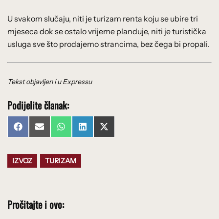
U svakom slučaju, niti je turizam renta koju se ubire tri
mjeseca dok se ostalo vrijeme planduje, niti je turistička
usluga sve što prodajemo strancima, bez čega bi propali.
Tekst objavljen i u Expressu
Podijelite članak:
Share
Share
Share
Share
Share
Facebook
Email
WhatsApp
LinkedIn
X
on
on
on
on
on
(Twitter)
IZVOZ
TURIZAM
Pročitajte i ovo: