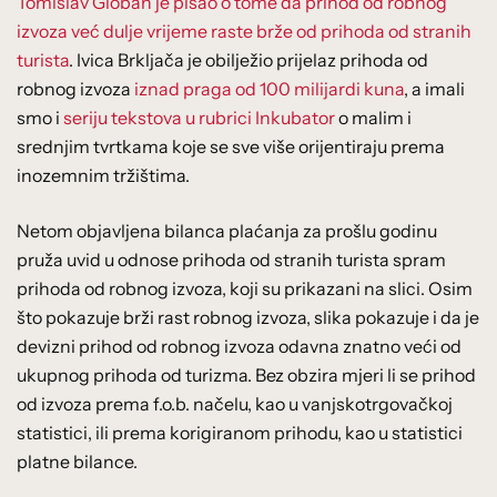
Tomislav Globan je pisao o tome da prihod od robnog
izvoza već dulje vrijeme raste brže od prihoda od stranih
turista
. Ivica Brkljača je obilježio prijelaz prihoda od
robnog izvoza
iznad praga od 100 milijardi kuna
, a imali
smo i
seriju tekstova u rubrici Inkubator
o malim i
srednjim tvrtkama koje se sve više orijentiraju prema
inozemnim tržištima.
Netom objavljena bilanca plaćanja za prošlu godinu
pruža uvid u odnose prihoda od stranih turista spram
prihoda od robnog izvoza, koji su prikazani na slici. Osim
što pokazuje brži rast robnog izvoza, slika pokazuje i da je
devizni prihod od robnog izvoza odavna znatno veći od
ukupnog prihoda od turizma. Bez obzira mjeri li se prihod
od izvoza prema f.o.b. načelu, kao u vanjskotrgovačkoj
statistici, ili prema korigiranom prihodu, kao u statistici
platne bilance.