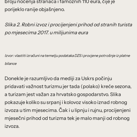
broju noćenja stranaca i famoznih 110 eura, čije je
porijeklo ranije objašnjeno.
Slika 2. Robni izvoz i procijenjeni prihod od stranih turista
po mjesecima 2017. u milijunima eura
Izvor: vlastiti izračuni na temelju podataka DZS i procjene potrošnje iz platne
bilance
Donekle je razumljivo da mediji za Uskrs počinju
pridavati važnost turizmu jer tada (polako) kreće sezona,
a turizam jest važan za hrvatsko gospodarstvo. Slika
pokazuje koliko su srpanj i kolovoz visoko iznad robnog
izvoza u tim mjesecima. Čak i u lipnju i rujnu, procijenjeni
mjesečni prihod od turizma tek je malo manji od robnog
izvoza.