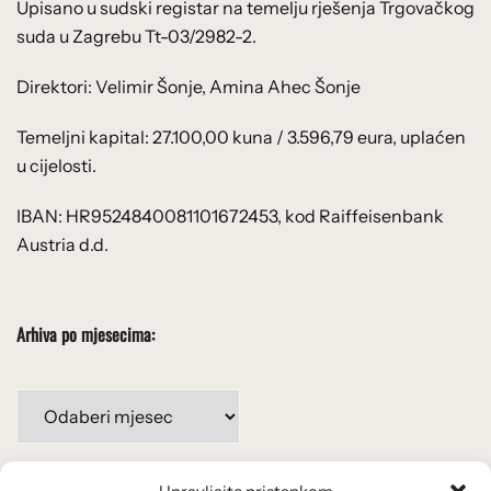
Upisano u sudski registar na temelju rješenja Trgovačkog
suda u Zagrebu Tt-03/2982-2.
Direktori: Velimir Šonje, Amina Ahec Šonje
Temeljni kapital: 27.100,00 kuna / 3.596,79 eura, uplaćen
u cijelosti.
IBAN: HR9524840081101672453, kod Raiffeisenbank
Austria d.d.
Arhiva po mjesecima:
Arhiva
po
mjesecima: