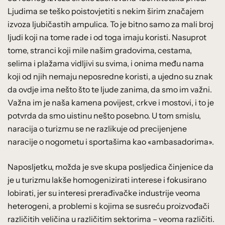
Ljudima se teško poistovjetiti s nekim širim značajem
izvoza ljubičastih ampulica. To je bitno samo za mali broj
ljudi koji na tome rade i od toga imaju koristi. Nasuprot
tome, stranci koji mile našim gradovima, cestama,
selima i plažama vidljivi su svima, i onima među nama
koji od njih nemaju neposredne koristi, a ujedno su znak
da ovdje ima nešto što te ljude zanima, da smo im važni.
Važna im je naša kamena povijest, crkve i mostovi, i to je
potvrda da smo uistinu nešto posebno. U tom smislu,
naracija o turizmu se ne razlikuje od precijenjene
naracije o nogometu i sportašima kao «ambasadorima».
Naposljetku, možda je sve skupa posljedica činjenice da
je u turizmu lakše homogenizirati interese i fokusirano
lobirati, jer su interesi prerađivačke industrije veoma
heterogeni, a problemi s kojima se susreću proizvođači
različitih veličina u različitim sektorima – veoma različiti.