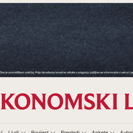
I
Ljudi
Povijest
Pregledi
Ankete
Autor