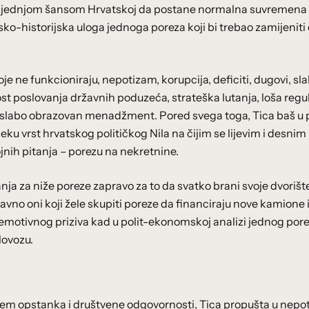
osljednjom šansom Hrvatskoj da postane normalna suvremena
ko-historijska uloga jednoga poreza koji bi trebao zamijeniti 
oje ne funkcioniraju, nepotizam, korupcija, deficiti, dugovi, sl
st poslovanja državnih poduzeća, strateška lutanja, loša regul
 i slabo obrazovan menadžment. Pored svega toga, Tica baš u 
neku vrst hrvatskog političkog Nila na čijim se lijevim i desnim
jnih pitanja – porezu na nekretnine.
anja za niže poreze zapravo za to da svatko brani svoje dvorište
aravno oni koji žele skupiti poreze da financiraju nove kamione 
g emotivnog priziva kad u polit-ekonomskoj analizi jednog por
lovozu.
njem opstanka i društvene odgovornosti, Tica propušta u nepo