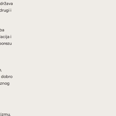
 država
drugi i
aba
acija i
porezu
,
i dobro
eznog
tizmu,