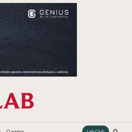
i
O nama
Lab Club