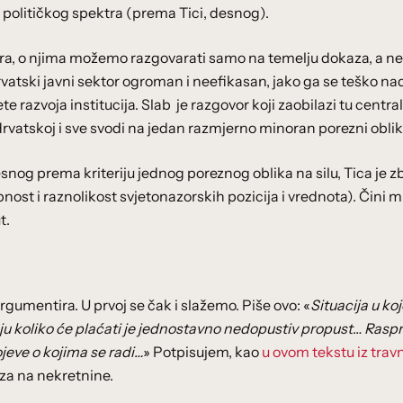
a političkog spektra (prema Tici, desnog).
a, o njima možemo razgovarati samo na temelju dokaza, a ne
vatski javni sektor ogroman i neefikasan, jako ga se teško nad
te razvoja institucija. Slab je razgovor koji zaobilazi tu centra
Hrvatskoj i sve svodi na jedan razmjerno minoran porezni oblik
esnog prema kriteriju jednog poreznog oblika na silu, Tica je 
st i raznolikost svjetonazorskih pozicija i vrednota). Čini m
t.
argumentira. U prvoj se čak i slažemo. Piše ovo: «
Situacija u ko
ju koliko će plaćati je jednostavno nedopustiv propust
…
Raspr
ojeve o kojima se radi…
» Potpisujem, kao
u ovom tekstu iz travn
za na nekretnine.