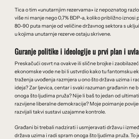
Tica o tim «unutarnjim rezervama» iz nepoznatog razlog
više ni manje nego 0,7% BDP-a, koliko približno iznosi 
80-90 puta manje od veličine državnog sektora s ukl
u kojima unutarnje rezerve ostaju skrivene.
Guranje politike i ideologije u prvi plan i u
Preskačući osvrt na ovakve ili slične brojke i zaobilazeći
ekonomske vode ne bi li ustvrdio kako tu fantomsku e
traženja uvođenja razmjera u ono što država uzima i ra
ideja? Zar ljevica, centar i svaki razuman građanin ne b
onoga što ljudima pruža? Nije li baš to jedan od ultima
razvijene liberalne demokracije? Moje poimanje povije
razvijali takvi sustavi uzajamne kontrole.
Građani bi trebali nadzirati i usmjeravati državu i izm
država uzima i radi spram onoga što ljudima pruža. To 