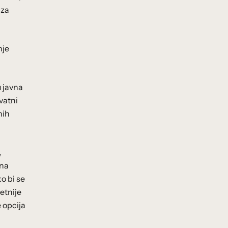
 za
nje
u javna
vatni
nih
,
sna
ko bi se
etnije
 opcija