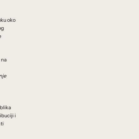
buku oko
og
e
z na
nje
blika
buciji i
ti