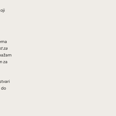
oji
rema
st za
zapažam
m za
stvari
i do