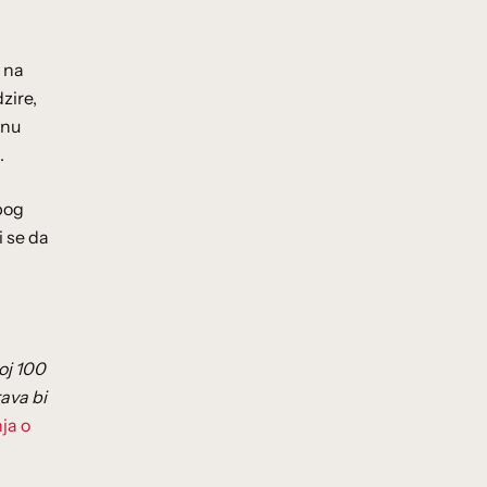
 na
zire,
lnu
.
zbog
i se da
joj 100
ava bi
ja o