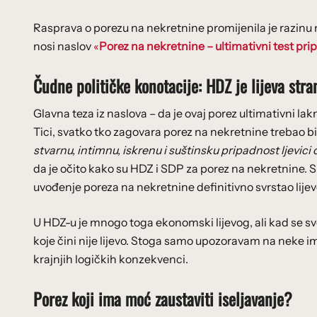
Rasprava o porezu na nekretnine promijenila je razinu
nosi naslov
«
Porez na nekretnine – ultimativni test pripad
Čudne političke konotacije: HDZ je lijeva str
Glavna teza iz naslova – da je ovaj porez ultimativni la
Tici, svatko tko zagovara porez na nekretnine trebao bi bit
stvarnu, intimnu, iskrenu i suštinsku pripadnost ljevic
da je očito kako su HDZ i SDP za porez na nekretnine.
uvođenje poreza na nekretnine definitivno svrstao lijev
U HDZ-u je mnogo toga ekonomski lijevog, ali kad se sv
koje čini nije lijevo. Stoga samo upozoravam na neke imp
krajnjih logičkih konzekvenci.
Porez koji ima moć zaustaviti iseljavanje?