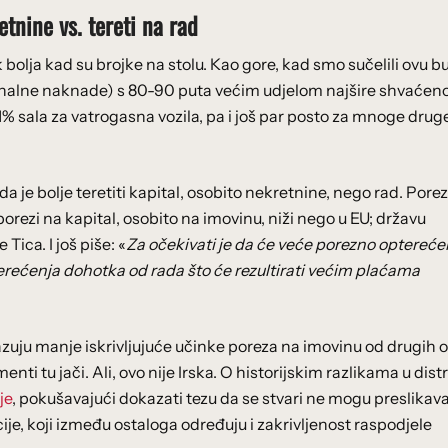
tnine vs. tereti na rad
k bolja kad su brojke na stolu. Kao gore, kad smo sučelili ovu 
nalne naknade) s 80-90 puta većim udjelom najšire shvaćen
% sala za vatrogasna vozila, pa i još par posto za mnoge drug
 je bolje teretiti kapital, osobito nekretnine, nego rad. Pore
orezi na kapital, osobito na imovinu, niži nego u EU; državu
 Tica. I još piše: «
Za očekivati je da će veće porezno optereće
erećenja dohotka od rada što će rezultirati većim plaćama
azuju manje iskrivljujuće učinke poreza na imovinu od drugih o
i tu jači. Ali, ovo nije Irska. O historijskim razlikama u distri
je
, pokušavajući dokazati tezu da se stvari ne mogu preslikava
cije, koji između ostaloga određuju i zakrivljenost raspodjele