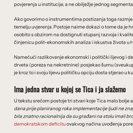
povjerenja u institucije, a ne obilježje jednog segment
Ako govorimo o instrumentima postizanja toga razmjer
temelju uvjerenja. Postoje naime dokazi o tome da je hr
osobito s obzirom na dostignuti stupanj razvoja i kvalite
činjenicu polit-ekonomskih analiza i iskustva života u 
Namećući razlikovanje ekonomski i politički lijevog i d
drveta (poreza na nekretnine) posjekao šumu (sveukupno
je kroz to i svoju lijevu političku opciju dosta stjerao u ku
Ima jedna stvar u kojoj se Tica i ja slažemo
U tekstu srećom postoje tri stvari koje Tica malo bolje 
dana prije planiranog roka implementacije ljudi ne zna
bila znatno racionalnija da su građani na stolu imali br
demokratskom deficitu
ovakvog načina uvođenja pore