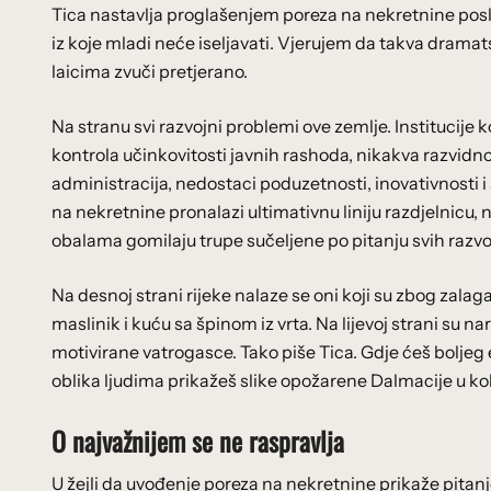
Tica nastavlja proglašenjem poreza na nekretnine p
iz koje mladi neće iseljavati. Vjerujem da takva dramats
laicima zvuči pretjerano.
Na stranu svi razvojni problemi ove zemlje. Institucije k
kontrola učinkovitosti javnih rashoda, nikakva razvidno
administracija, nedostaci poduzetnosti, inovativnosti
na nekretnine pronalazi ultimativnu liniju razdjelnicu, 
obalama gomilaju trupe sučeljene po pitanju svih razvo
Na desnoj strani rijeke nalaze se oni koji su zbog zalag
maslinik i kuću sa špinom iz vrta. Na lijevoj strani su n
motivirane vatrogasce. Tako piše Tica. Gdje ćeš bolje
oblika ljudima prikažeš slike opožarene Dalmacije u ko
O najvažnijem se ne raspravlja
U žejli da uvođenje poreza na nekretnine prikaže pita