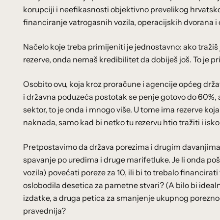
korupciji i neefikasnosti objektivno prevelikog hrvatsk
financiranje vatrogasnih vozila, operacijskih dvorana
Načelo koje treba primijeniti je jednostavno: ako tražiš
rezerve, onda nemaš kredibilitet da dobiješ još. To je pri
Osobito ovu, koja kroz proračune i agencije općeg drž
i državna poduzeća postotak se penje gotovo do 60%, a 
sektor, to je onda i mnogo više. U tome ima rezerve k
naknada, samo kad bi netko tu rezervu htio tražiti i iskor
Pretpostavimo da država porezima i drugim davanjima ubi
spavanje po uredima i druge marifetluke. Je li onda p
vozila) povećati poreze za 10, ili bi to trebalo financira
oslobodila desetica za pametne stvari? (A bilo bi idea
izdatke, a druga petica za smanjenje ukupnog poreznog o
pravednija?