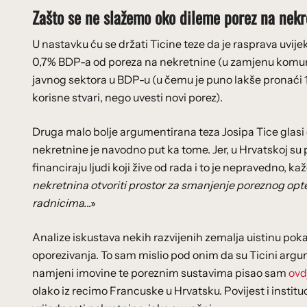
Zašto se ne slažemo oko dileme porez na nekre
U nastavku ću se držati Ticine teze da je rasprava uvije
0,7% BDP-a od poreza na nekretnine (u zamjenu komu
javnog sektora u BDP-u (u čemu je puno lakše pronaći 1
korisne stvari, nego uvesti novi porez).
Druga malo bolje argumentirana teza Josipa Tice glasi da
nekretnine je navodno put ka tome. Jer, u Hrvatskoj su p
financiraju ljudi koji žive od rada i to je nepravedno, kaže
nekretnina otvoriti prostor za smanjenje poreznog opt
radnicima.
..»
Analize iskustava nekih razvijenih zemalja uistinu pok
oporezivanja. To sam mislio pod onim da su Ticini argument
namjeni imovine te poreznim sustavima pisao sam
ovd
olako iz recimo Francuske u Hrvatsku. Povijest i institu