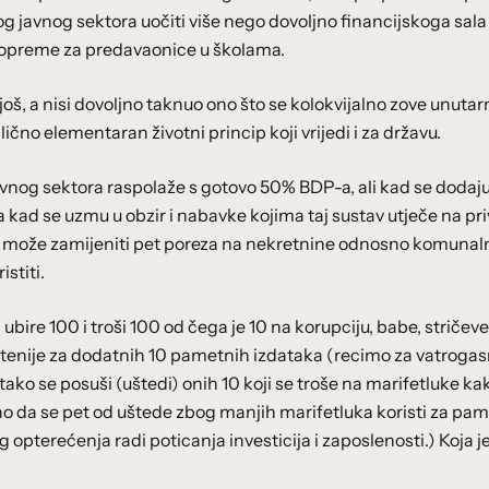
og javnog sektora uočiti više nego dovoljno financijskoga sala
 i opreme za predavaonice u školama.
 još, a nisi dovoljno taknuo ono što se kolokvijalno zove unutar
lično elementaran životni princip koji vrijedi i za državu.
avnog sektora raspolaže s gotovo 50% BDP-a, ali kad se dodaj
kad se uzmu u obzir i nabavke kojima taj sustav utječe na pri
oja može zamijeniti pet poreza na nekretnine odnosno komunal
istiti.
re 100 i troši 100 od čega je 10 na korupciju, babe, stričeve
oštenije za dodatnih 10 pametnih izdataka (recimo za vatroga
ti tako se posuši (uštedi) onih 10 koji se troše na marifetluke ka
lno da se pet od uštede zbog manjih marifetluka koristi za pam
pterećenja radi poticanja investicija i zaposlenosti.) Koja je