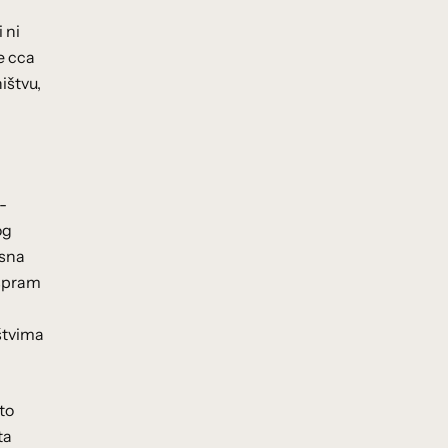
 ni
e cca
ištvu,
t-
og
esna
 spram
štvima
to
ta