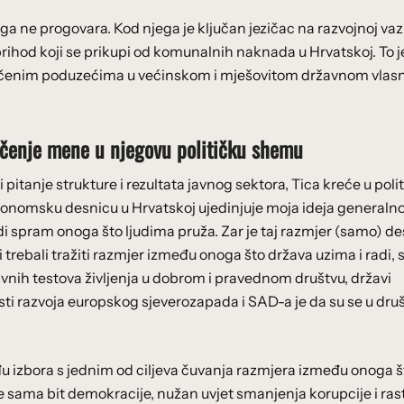
a ne progovara. Kod njega je ključan jezičac na razvojnoj vazi
prihod koji se prikupi od komunalnih naknada u Hrvatskoj. To j
jučenim poduzećima u većinskom i mješovitom državnom vlasn
vlačenje mene u njegovu političku shemu
 pitanje strukture i rezultata javnog sektora, Tica kreće u poli
konomsku desnicu u Hrvatskoj ujedinjuje moja ideja generaln
di spram onoga što ljudima pruža. Zar je taj razmjer (samo) d
i trebali tražiti razmjer između onoga što država uzima i radi,
tivnih testova življenja u dobrom i pravednom društvu, državi
sti razvoja europskog sjeverozapada i SAD-a je da su se u dru
eđu izbora s jednim od ciljeva čuvanja razmjera između onoga š
je sama bit demokracije, nužan uvjet smanjenja korupcije i ras