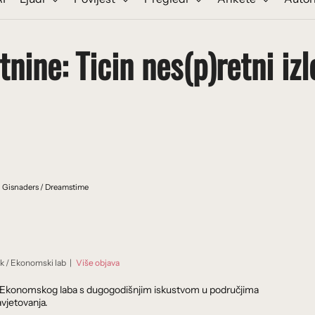
nine: Ticin nes(p)retni izl
 Gisnaders / Dreamstime
ik
/
Ekonomski lab
|
Više objava
dnik Ekonomskog laba s dugogodišnjim iskustvom u područjima
vjetovanja.