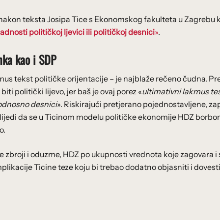
 nakon teksta Josipa Tice s Ekonomskog fakulteta u Zagrebu k
nosti političkoj ljevici ili političkoj desnici
»
.
anka kao i SDP
kmus tekst političke orijentacije – je najblaže rečeno čudna. P
i politički lijevo, jer baš je ovaj porez «
ultimativni lakmus te
i odnosno desnici
». Riskirajući pretjerano pojednostavljene, 
 Slijedi da se u Ticinom modelu političke ekonomije HDZ borbo
o.
e zbroji i oduzme, HDZ po ukupnosti vrednota koje zagovara i 
likacije Ticine teze koju bi trebao dodatno objasniti i dovest