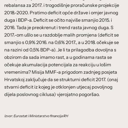
rebalansa za 2017. i trogodišnje proračunske projekcije
2018.-2020. Pratimo deficit opće države i omjer javnog
duga i BDP-a. Deficit se očito najviše smanjio 2015. i
2016. Tada je preokrenut i trend rasta javnog duga. S
2017.-om ušlo se u razdoblje malih promjena (deficit se
smanjio s 0,9% 2016. na 0,6% 2017., a u 2018. očekuje se
na razini od 0,5% BDP-a). Je li ta prilagodba dovoljna s
obzirom da sada imamo rast, a u godinama rasta se
očekuje akumulacija potencijala za reakciju u lošim
vremenima? Misija MMF-a prigodom zadnjeg posjeta
Hrvatskoj zaključuje da se strukturni deficit 2017. (onaj
stvarni deficit iz kojeg je otklonjen utjecaj povoljnog
dijela poslovnog ciklusa) vjerojatno pogoršao.
Izvor: Eurostat i Ministarstvo financija RH