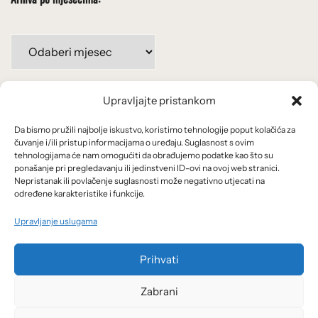
Arhiva
po
mjesecima:
Upravljajte pristankom
Važne poveznice
Da bismo pružili najbolje iskustvo, koristimo tehnologije poput kolačića za
Uvjeti korištenja
čuvanje i/ili pristup informacijama o uređaju. Suglasnost s ovim
tehnologijama će nam omogućiti da obrađujemo podatke kao što su
Politika privatnosti
ponašanje pri pregledavanju ili jedinstveni ID-ovi na ovoj web stranici.
Nepristanak ili povlačenje suglasnosti može negativno utjecati na
određene karakteristike i funkcije.
Kolačići
Upravljanje uslugama
O nama i usluge
Prihvati
Zabrani