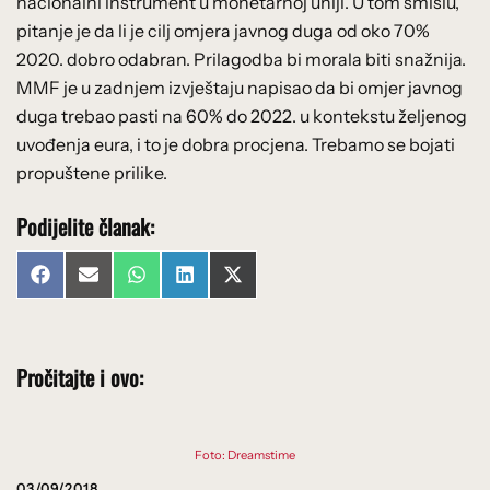
nacionalni instrument u monetarnoj uniji. U tom smislu,
pitanje je da li je cilj omjera javnog duga od oko 70%
2020. dobro odabran. Prilagodba bi morala biti snažnija.
MMF je u zadnjem izvještaju napisao da bi omjer javnog
duga trebao pasti na 60% do 2022. u kontekstu željenog
uvođenja eura, i to je dobra procjena. Trebamo se bojati
propuštene prilike.
Podijelite članak:
Share
Share
Share
Share
Share
Facebook
Email
WhatsApp
LinkedIn
X
on
on
on
on
on
(Twitter)
Pročitajte i ovo:
Foto: Dreamstime
03/09/2018