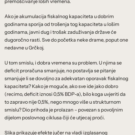
premošćivanje loših vremena.
Ako je akumulacija fiskalnog kapaciteta u dobrim
godinama sporija od trošenja tog kapaciteta u lošim
godinama, javni dug i trošak zaduživanja države će
dugoročno rasti. Sve do početka neke drame, poput one
nedavne u Grčkoj.
U tom smislu, i dobra vremena su problem. U njima se
deficit proračuna smanjuje, no postavlja se pitanje
smanjuje li se dovoljno za adekvatan oporavak fiskalnog
kapaciteta? Kako je moguće, ako sve ide jako dobro
(recimo, deficit iznosi 0,5% BDP-a), bilo koga uvjeriti da
to zapravo nije 0,5%, nego mnogo više u strukturnom
smislu? Dio prihoda je prolazan – povezan s povoljnim
dijelom poslovnog ciklusa čiji će utjecaj proći.
Slika prikazuje efekte jučer na vladi izglasanog