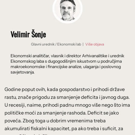
Velimir Šonje
Glavni urednik
/
Ekonomski lab
|
Više objava
Ekonomski analitičar, vlasnik i direktor Arhivanalitike i urednik
Ekonomskog laba s dugogodišnjim iskustvom u područjima
makroekonomske i financijske analize, ulaganja i poslovnog
savjetovanja.
Godine poput ovih, kada gospodarstvo i prihodi države
rastu, znače prigodu za smanjenje deficita i javnog duga.
U recesiji, naime, prihodi padnu mnogo više nego što ima
političke moći za smanjenje rashoda. Deficit se jako
poveća. Zbog toga u dobrim vremenima treba
akumulirati fiskalni kapacitet, pa ako treba i suficit, za