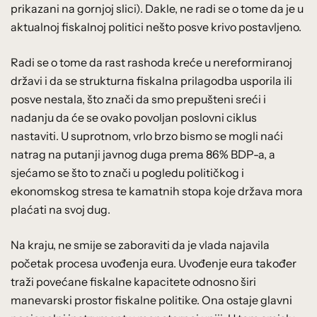
prikazani na gornjoj slici). Dakle, ne radi se o tome da je u
aktualnoj fiskalnoj politici nešto posve krivo postavljeno.
Radi se o tome da rast rashoda kreće u nereformiranoj
državi i da se strukturna fiskalna prilagodba usporila ili
posve nestala, što znači da smo prepušteni sreći i
nadanju da će se ovako povoljan poslovni ciklus
nastaviti. U suprotnom, vrlo brzo bismo se mogli naći
natrag na putanji javnog duga prema 86% BDP-a, a
sjećamo se što to znači u pogledu političkog i
ekonomskog stresa te kamatnih stopa koje država mora
plaćati na svoj dug.
Na kraju, ne smije se zaboraviti da je vlada najavila
početak procesa uvođenja eura. Uvođenje eura također
traži povećane fiskalne kapacitete odnosno širi
manevarski prostor fiskalne politike. Ona ostaje glavni