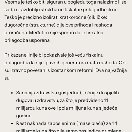
Veoma je teško biti siguran u pogledu toga nalazimo li se
sada u razdoblju strukturne fiskalne prilagodbe ili ne.
Teško je precizno izolirati kratkoročne (cikličke) i
dugoročne (strukturne) dijelove prihoda i rashoda
proračuna. Međutim nije sporno da je fiskalna
prilagodba usporena.
Prikazane linije bi pokazivale još veću fiskalnu
prilagodbu da nije glavnih generatora rasta rashoda. Oni
su izravno povezani s izostankom reformi. Dva najvažnija
su:
Sanacija zdravstva (još jedna), točnije dospjelih
dugova u zdravstvu, za što je predviđeno 1,1
milijardu kuna ove i pola milijuna kuna sljedeće
godine.
Rast naknada zaposlenima (mase plaća) za 1,4
milijarde kuna, što nije samo posljedica primjene