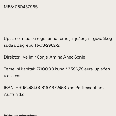
MBS: 080457965
Upisano u sudski registar na temelju rješenja Trgovačkog
suda u Zagrebu Tt-03/2982-2.
Direktori: Velimir Šonje, Amina Ahec Šonje
Temeljni kapital: 27.100,00 kuna / 3.596,79 eura, uplaćen
u cijelosti.
IBAN: HR9524840081101672453, kod Raiffeisenbank
Austria d.d.
Arhiva po mjesecima: