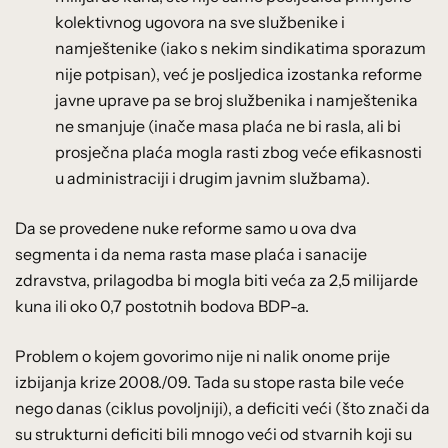
kolektivnog ugovora na sve službenike i
namještenike (iako s nekim sindikatima sporazum
nije potpisan), već je posljedica izostanka reforme
javne uprave pa se broj službenika i namještenika
ne smanjuje (inače masa plaća ne bi rasla, ali bi
prosječna plaća mogla rasti zbog veće efikasnosti
u administraciji i drugim javnim službama).
Da se provedene nuke reforme samo u ova dva
segmenta i da nema rasta mase plaća i sanacije
zdravstva, prilagodba bi mogla biti veća za 2,5 milijarde
kuna ili oko 0,7 postotnih bodova BDP-a.
Problem o kojem govorimo nije ni nalik onome prije
izbijanja krize 2008./09. Tada su stope rasta bile veće
nego danas (ciklus povoljniji), a deficiti veći (što znači da
su strukturni deficiti bili mnogo veći od stvarnih koji su