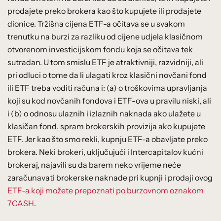
prodajete preko brokera kao što kupujete ili prodajete
dionice. Tržišna cijena ETF-a očitava se u svakom
trenutku na burzi za razliku od cijene udjela klasičnom
otvorenom investicijskom fondu koja se očitava tek
sutradan. U tom smislu ETF je atraktivniji, razvidniji, ali
pri odluci o tome da li ulagati kroz klasični novčani fond
ili ETF treba voditi računa i: (a) o troškovima upravljanja
koji su kod novčanih fondova i ETF-ova u pravilu niski, ali
i (b) o odnosu ulaznih i izlaznih naknada ako ulažete u
klasičan fond, spram brokerskih provizija ako kupujete
ETF. Jer kao što smo rekli, kupnju ETF-a obavljate preko
brokera. Neki brokeri, uključujući i Intercapitalov kućni
brokeraj, najavili su da barem neko vrijeme neće
zaračunavati brokerske naknade pri kupnji i prodaji ovog
ETF-a koji možete prepoznati po burzovnom oznakom
7CASH
.