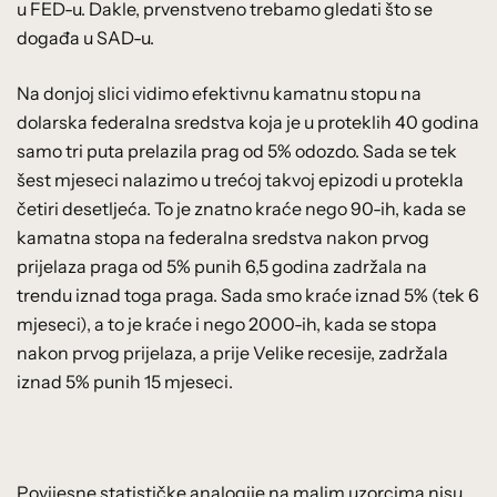
u FED-u. Dakle, prvenstveno trebamo gledati što se
događa u SAD-u.
Na donjoj slici vidimo efektivnu kamatnu stopu na
dolarska federalna sredstva koja je u proteklih 40 godina
samo tri puta prelazila prag od 5% odozdo. Sada se tek
šest mjeseci nalazimo u trećoj takvoj epizodi u protekla
četiri desetljeća. To je znatno kraće nego 90-ih, kada se
kamatna stopa na federalna sredstva nakon prvog
prijelaza praga od 5% punih 6,5 godina zadržala na
trendu iznad toga praga. Sada smo kraće iznad 5% (tek 6
mjeseci), a to je kraće i nego 2000-ih, kada se stopa
nakon prvog prijelaza, a prije Velike recesije, zadržala
iznad 5% punih 15 mjeseci.
Povijesne statističke analogije na malim uzorcima nisu