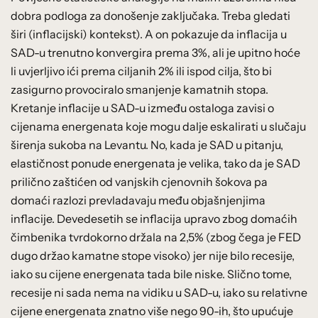
dobra podloga za donošenje zaključaka. Treba gledati
širi (inflacijski) kontekst). A on pokazuje da inflacija u
SAD-u trenutno konvergira prema 3%, ali je upitno hoće
li uvjerljivo ići prema ciljanih 2% ili ispod cilja, što bi
zasigurno provociralo smanjenje kamatnih stopa.
Kretanje inflacije u SAD-u između ostaloga zavisi o
cijenama energenata koje mogu dalje eskalirati u slučaju
širenja sukoba na Levantu. No, kada je SAD u pitanju,
elastičnost ponude energenata je velika, tako da je SAD
prilično zaštićen od vanjskih cjenovnih šokova pa
domaći razlozi prevladavaju među objašnjenjima
inflacije. Devedesetih se inflacija upravo zbog domaćih
čimbenika tvrdokorno držala na 2,5% (zbog čega je FED
dugo držao kamatne stope visoko) jer nije bilo recesije,
iako su cijene energenata tada bile niske. Slično tome,
recesije ni sada nema na vidiku u SAD-u, iako su relativne
cijene energenata znatno više nego 90-ih, što upućuje