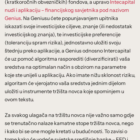
(kratkoročnih obvezničkih) fondova, a upravo
Intecapital
nudi i aplikaciju – financijskog savjetnika pod nazivom
Genius
. Na Geniusu ćete popunjavanjem upitnika
iskazati svoje investicijske ciljeve, znanje (ili nedostatak
investicijskog znanja), te investicijske preferencije
(toleranciju spram rizika), jednostavno uložiti svoju
štednju preko aplikacije, a Genius odnosno Intercapital
će uz pomoć algoritma rasporediti (diverzificirati) vaša
sredstva na optimalan način s obzirom na parametre
koje ste unijeli u aplikaciju. Ako imate nižu sklonost riziku,
algoritam će vjerojatno vaša sredstva jednim dijelom
uložiti u instrumente tržišta novca koje spominjem u
ovom tekstu.
Za svakog ulagača na tržištu novca nije važno samo gdje
se trenutačno nalaze kamatne stope tržišta novca, nego
i kako bi se one mogle kretati u budućnosti. To zavisi o
tome kako će vodeće svjetske središnje banke – FED i