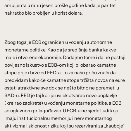
ambijenta u ranu jesen prošle godine kada je paritet
nakratko bio probijen u korist dolara.
Zbog toga je ECB ograničen u vođenju autonomne
monetarne politike. Kao da je središnja banka kakve
male i otvorene ekonomije. Dodajmo tome i da ne postoji
povijesno iskustvo s ECB-om koji bi obarao kamatne
stope prije i brže od FED-a. To za našu priču znači da
predviđam kako će kamatne stope tržišta novca na eure
ostati atraktivne sve dok se nešto bitno ne poremeti u
SAD-u: FED je taj koji je uvijek otvarao novo poglavlje
(kreirao zaokrete) u vođenju monetarne politike, a ECB
se uglavnom prilagođavao. U ECB-u ne sjede ljudi koji
imaju institucionalnu memoriju i nerv monetarnog
aktivizma i sklonost riziku koji su rezervirani za „kauboje“