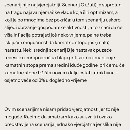
scenarij nije najvjerojatniji. Scenarij C (žuti) je suprotan,
na tragu najava njemačke vlade koja širi optimizam, a
koji je po mnogima bez pokrića: u tom scenariju uskoro
slijedi ubrzanje gospodarske aktivnosti, a to znači da će
viša inflacija potrajati još neko vrijeme, pa ne treba
isključiti mogućnost da kamatne stope još (malo)
narastu. Neki srednji scenarij B je nastavak puzeće
recesije u europodručju i blagi pritisak na smanjenje
kamatnih stopa prema sredini iduće godine, pri čemu će
kamatne stope tržišta novca i dalje ostati atraktivne –
osjetno veće od 3% u dogledno vrijeme.
Ovim scenarijima nisam pridao vjerojatnosti jer to nije
moguće. Recimo da smatram kako su sva tri ovako
predstavljena scenarija jednako vjerojatna jer slika nije