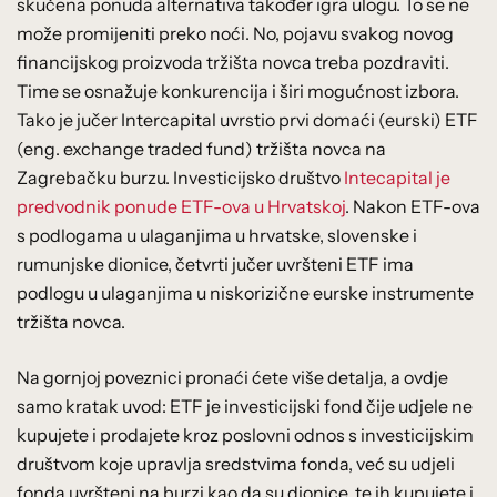
skučena ponuda alternativa također igra ulogu. To se ne
može promijeniti preko noći. No, pojavu svakog novog
financijskog proizvoda tržišta novca treba pozdraviti.
Time se osnažuje konkurencija i širi mogućnost izbora.
Tako je jučer Intercapital uvrstio prvi domaći (eurski) ETF
(eng. exchange traded fund) tržišta novca na
Zagrebačku burzu. Investicijsko društvo
Intecapital je
predvodnik ponude ETF-ova u Hrvatskoj
. Nakon ETF-ova
s podlogama u ulaganjima u hrvatske, slovenske i
rumunjske dionice, četvrti jučer uvršteni ETF ima
podlogu u ulaganjima u niskorizične eurske instrumente
tržišta novca.
Na gornjoj poveznici pronaći ćete više detalja, a ovdje
samo kratak uvod: ETF je investicijski fond čije udjele ne
kupujete i prodajete kroz poslovni odnos s investicijskim
društvom koje upravlja sredstvima fonda, već su udjeli
fonda uvršteni na burzi kao da su dionice, te ih kupujete i