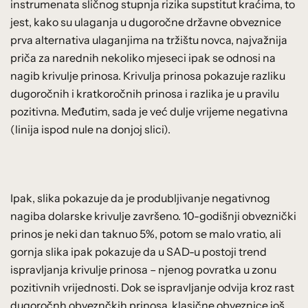
instrumenata sličnog stupnja rizika supstitut kraćima, to
jest, kako su ulaganja u dugoročne državne obveznice
prva alternativa ulaganjima na tržištu novca, najvažnija
priča za narednih nekoliko mjeseci ipak se odnosi na
nagib krivulje prinosa. Krivulja prinosa pokazuje razliku
dugoročnih i kratkoročnih prinosa i razlika je u pravilu
pozitivna. Međutim, sada je već dulje vrijeme negativna
(linija ispod nule na donjoj slici).
Ipak, slika pokazuje da je produbljivanje negativnog
nagiba dolarske krivulje završeno. 10-godišnji obveznički
prinos je neki dan taknuo 5%, potom se malo vratio, ali
gornja slika ipak pokazuje da u SAD-u postoji trend
ispravljanja krivulje prinosa – njenog povratka u zonu
pozitivnih vrijednosti. Dok se ispravljanje odvija kroz rast
dugoročnh obveznčkih prinosa, klasične obveznice još