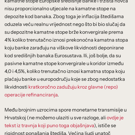
kamatne stope Europske središnje banke i tržišta novca
nisu proporcionalno utjecale na kamatne stope na
depozite kod banaka. Zbog toga je inflacija štedišama
oduzela veću realnu vrijednost nego što bi bio slučaj da
su depozitne kamatne stope brže konvergirale prema
4% koliko trenutačno iznosi prekonoćna kamatna stopa
koju banke zarađuju na viškove likvidnosti deponirane
kod središnjih banaka Eurosustava. Ili, još bolje, da su
pasivne kamatne stope konvergirale u koridor između
4,0 i 4,5%, koliko trenutačno iznosi kamatna stopa koju
plaćaju banke u europodručju koje se zbog nedostatka
likvidnosti
kratkoročno zadužuju kroz glavne (repo)
operacije refinanciranja
.
Među brojnim uzrocima spore monetarne transmisije u
Hrvatskoj (ne možemo ulaziti u sve razloge, ali
ovdje je
tekst iz travnja koji puno toga objašnjava
), ističe se
rigidnost ponašanja štediša. Većina ljudi unatoč