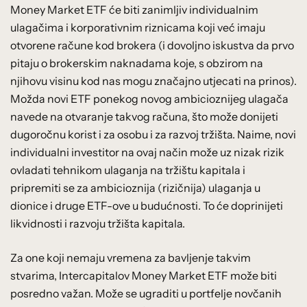
Money Market ETF će biti zanimljiv individualnim
ulagačima i korporativnim riznicama koji već imaju
otvorene račune kod brokera (i dovoljno iskustva da prvo
pitaju o brokerskim naknadama koje, s obzirom na
njihovu visinu kod nas mogu značajno utjecati na prinos).
Možda novi ETF ponekog novog ambicioznijeg ulagača
navede na otvaranje takvog računa, što može donijeti
dugoročnu korist i za osobu i za razvoj tržišta. Naime, novi
individualni investitor na ovaj način može uz nizak rizik
ovladati tehnikom ulaganja na tržištu kapitala i
pripremiti se za ambicioznija (rizičnija) ulaganja u
dionice i druge ETF-ove u budućnosti. To će doprinijeti
likvidnosti i razvoju tržišta kapitala.
Za one koji nemaju vremena za bavljenje takvim
stvarima, Intercapitalov Money Market ETF može biti
posredno važan. Može se ugraditi u portfelje novčanih