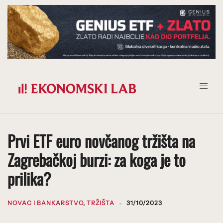
Prijeđi
na
sadržaj
Prvi ETF euro novčanog tržišta na
Zagrebačkoj burzi: za koga je to
prilika?
NOVAC I BANKARSTVO
,
TRŽIŠTA
31/10/2023