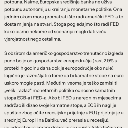
potpuna. Naime, Europska središnja banka ne uživa
potpunu autonomiju u kreiranju monetarne politike. Ona
jednim okom mora promatrati što radi američki FED, a to
dosta mijenja na stvari. Stoga pogledajmo što radi FED
kako bismo nekome od scenarija mogli dati veću
vjerojatnost nego ostalima.
S obzirom da američko gospodarstvo trenutačno izgleda
puno bolje od gospodarstva europodručja (rast 2,9% u
proteklih godinu dana dok je europodručje oko nule),
logično je razmišljati o tome da bi kamatne stope na euro
uskoro mogle pasti. Međutim, veoma je teško zamisliti
„veliki razlaz“ monetarnih politika odnosno kamatnih
stopa ECB-a i FED-a. Ako bi FED u narednim mjesecima
zadržao ili dizao svoje kamatne stope, a ECB ih naglije
spuštao zbog očite recesijske prijetnje u EU (prijetnja je u
srednjoj Europi i na Baltiku već prerasla u recesiju),
vrijednost eura spram dolara bi se urušila. Slika tečaja na