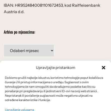
IBAN: HR9524840081101672453, kod Raiffeisenbank
Austria d.d.
Arhiva po mjesecima:
Arhiva
po
mjesecima:
Upravljajte pristankom
Važne poveznice
Da bismo pružili najbolje iskustvo, koristimo tehnologije poput kolačića za
Uvjeti korištenja
čuvanje i/ili pristup informacijama o uređaju. Suglasnost s ovim
tehnologijama će nam omogućiti da obrađujemo podatke kao što su
Politika privatnosti
ponašanje pri pregledavanju ili jedinstveni ID-ovi na ovoj web stranici.
Nepristanak ili povlačenje suglasnosti može negativno utjecati na
određene karakteristike i funkcije.
Kolačići
Upravljanje uslugama