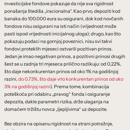
investicijske fondove pokazuje da nije sva rigidnost
ponašanja štediša „iracionalna“. Kao prvo, depoziti kod
banaka do 100.000 eura su osigurani, dok kod novčanih
fondova nisu osigurani na isti način (vrijednost može
pasti ispod vrijednosti inicijalnog uloga); drugo, kao što
pokazuju podaci na gornjoj poveznici, nisu svi takvi
fondovi proteklih mjeseci ostvarili pozitivan prinos.
Jedan je imao negativan prinos, a pozitivni prinosi drugih
šest se u zadnja tri mjeseca prilično razlikuju: od 0,22%,
što daje nekonkurentan prinos od oko 1% na godišnjoj
razini,
do 0,73%, što daje vrlo konkurentan prinos od oko
3% na godišnjoj razini
). Prema tome, kombinacija
poteškoća pri odabiru „pravog“ fonda i osiguranje
depozita, dakle parametri rizika, drže ulaganja na
domaćem tržištu novca „ljepljivima“ uz depozite.
Bez obzira na opisanu rigidnost na strani potražnje,