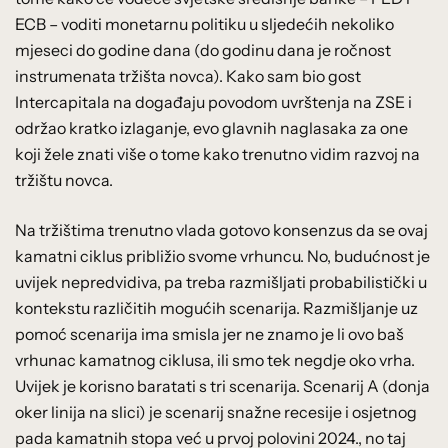
ECB – voditi monetarnu politiku u sljedećih nekoliko
mjeseci do godine dana (do godinu dana je ročnost
instrumenata tržišta novca). Kako sam bio gost
Intercapitala na događaju povodom uvrštenja na ZSE i
održao kratko izlaganje, evo glavnih naglasaka za one
koji žele znati više o tome kako trenutno vidim razvoj na
tržištu novca.
Na tržištima trenutno vlada gotovo konsenzus da se ovaj
kamatni ciklus približio svome vrhuncu. No, budućnost je
uvijek nepredvidiva, pa treba razmišljati probabilistički u
kontekstu različitih mogućih scenarija. Razmišljanje uz
pomoć scenarija ima smisla jer ne znamo je li ovo baš
vrhunac kamatnog ciklusa, ili smo tek negdje oko vrha.
Uvijek je korisno baratati s tri scenarija. Scenarij A (donja
oker linija na slici) je scenarij snažne recesije i osjetnog
pada kamatnih stopa već u prvoj polovini 2024., no taj