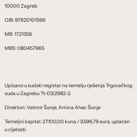
10000 Zagreb
OIB: 97920101596
MB: 1721356
MBS: 080457965
Upisano u sudski registar na temelju rješenja Trgovačkog
suda u Zagrebu Tt-03/2982-2.
Direktori: Velimir Šonje, Amina Ahec Šonje
Temeljni kapital: 27.100,00 kuna / 3.596,79 eura, uplaćen
u cijelosti.