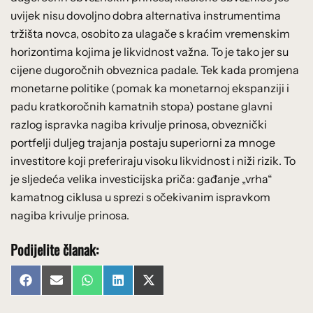
uvijek nisu dovoljno dobra alternativa instrumentima
tržišta novca, osobito za ulagače s kraćim vremenskim
horizontima kojima je likvidnost važna. To je tako jer su
cijene dugoročnih obveznica padale. Tek kada promjena
monetarne politike (pomak ka monetarnoj ekspanziji i
padu kratkoročnih kamatnih stopa) postane glavni
razlog ispravka nagiba krivulje prinosa, obveznički
portfelji duljeg trajanja postaju superiorni za mnoge
investitore koji preferiraju visoku likvidnost i niži rizik. To
je sljedeća velika investicijska priča: gađanje „vrha“
kamatnog ciklusa u sprezi s očekivanim ispravkom
nagiba krivulje prinosa.
Podijelite članak:
Share
Share
Share
Share
Share
Facebook
Email
WhatsApp
LinkedIn
X
on
on
on
on
on
(Twitter)