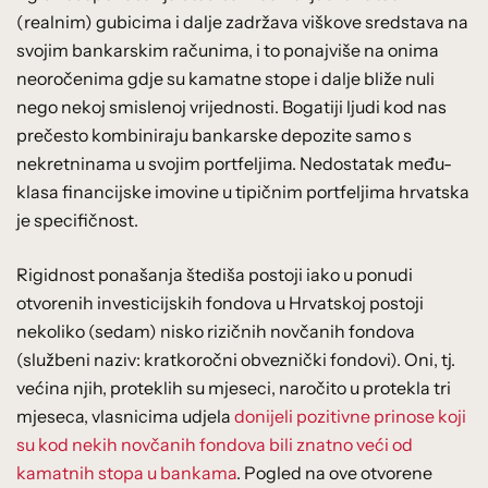
(realnim) gubicima i dalje zadržava viškove sredstava na
svojim bankarskim računima, i to ponajviše na onima
neoročenima gdje su kamatne stope i dalje bliže nuli
nego nekoj smislenoj vrijednosti. Bogatiji ljudi kod nas
prečesto kombiniraju bankarske depozite samo s
nekretninama u svojim portfeljima. Nedostatak među-
klasa financijske imovine u tipičnim portfeljima hrvatska
je specifičnost.
Rigidnost ponašanja štediša postoji iako u ponudi
otvorenih investicijskih fondova u Hrvatskoj postoji
nekoliko (sedam) nisko rizičnih novčanih fondova
(službeni naziv: kratkoročni obveznički fondovi). Oni, tj.
većina njih, proteklih su mjeseci, naročito u protekla tri
mjeseca, vlasnicima udjela
donijeli pozitivne prinose koji
su kod nekih novčanih fondova bili znatno veći od
kamatnih stopa u bankama
. Pogled na ove otvorene