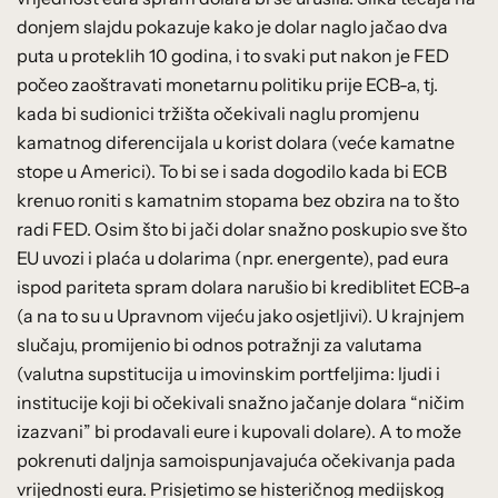
donjem slajdu pokazuje kako je dolar naglo jačao dva
puta u proteklih 10 godina, i to svaki put nakon je FED
počeo zaoštravati monetarnu politiku prije ECB-a, tj.
kada bi sudionici tržišta očekivali naglu promjenu
kamatnog diferencijala u korist dolara (veće kamatne
stope u Americi). To bi se i sada dogodilo kada bi ECB
krenuo roniti s kamatnim stopama bez obzira na to što
radi FED. Osim što bi jači dolar snažno poskupio sve što
EU uvozi i plaća u dolarima (npr. energente), pad eura
ispod pariteta spram dolara narušio bi krediblitet ECB-a
(a na to su u Upravnom vijeću jako osjetljivi). U krajnjem
slučaju, promijenio bi odnos potražnji za valutama
(valutna supstitucija u imovinskim portfeljima: ljudi i
institucije koji bi očekivali snažno jačanje dolara “ničim
izazvani” bi prodavali eure i kupovali dolare). A to može
pokrenuti daljnja samoispunjavajuća očekivanja pada
vrijednosti eura. Prisjetimo se histeričnog medijskog