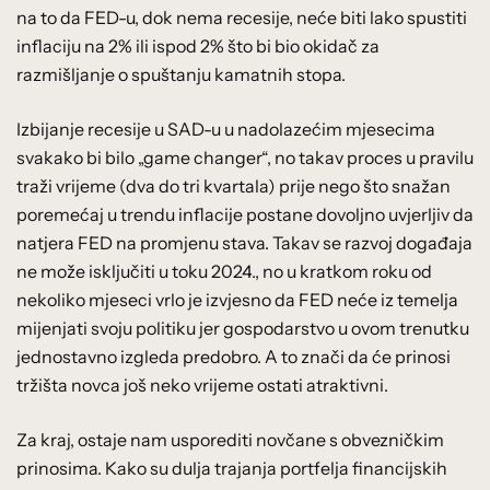
na to da FED-u, dok nema recesije, neće biti lako spustiti
inflaciju na 2% ili ispod 2% što bi bio okidač za
razmišljanje o spuštanju kamatnih stopa.
Izbijanje recesije u SAD-u u nadolazećim mjesecima
svakako bi bilo „game changer“, no takav proces u pravilu
traži vrijeme (dva do tri kvartala) prije nego što snažan
poremećaj u trendu inflacije postane dovoljno uvjerljiv da
natjera FED na promjenu stava. Takav se razvoj događaja
ne može isključiti u toku 2024., no u kratkom roku od
nekoliko mjeseci vrlo je izvjesno da FED neće iz temelja
mijenjati svoju politiku jer gospodarstvo u ovom trenutku
jednostavno izgleda predobro. A to znači da će prinosi
tržišta novca još neko vrijeme ostati atraktivni.
Za kraj, ostaje nam usporediti novčane s obvezničkim
prinosima. Kako su dulja trajanja portfelja financijskih