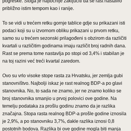
pogreške. Stoga je najtočnije zaključiti da se rast nastavio
približno istim tempom kao i ranije.
To se vidi u trećem retku gornje tablice gdje su prikazani isti
podaci koji su u izvornom obliku prikazani u prvom retku,
samo su u trećem sezonski prilagođeni s obzirom da različiti
kvartali u različitim godinama imaju različit broj radnih dana.
Rast se prema tome nastavlja po stopi od 3,4% i stabilan je
na toj razini već treći kvartal zaredom.
Ovo su vrlo visoke stope rasta za Hrvatsku, jer zemlja gubi
stanovništvo. Najbolji iskaz je rast realnog BDP-a po glavi
stanovnika. No, to sada ne znamo, jer ne znamo koliko se
broj stanovnika smanjio u prvoj polovici ove godine. Na
temelju podataka za prošlu godinu znamo da je razlika
značajna. Stopa rasta realnog BDP-a prošle godine iznosila
je 2,9%, a po stanovniku 3,7%, dakle razlika iznosi 0,8
postotnih bodova. Razlika bi ove godine mogla biti manja