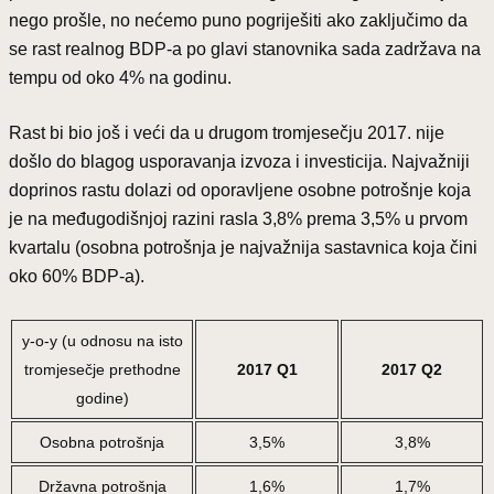
nego prošle, no nećemo puno pogriješiti ako zaključimo da
se rast realnog BDP-a po glavi stanovnika sada zadržava na
tempu od oko 4% na godinu.
Rast bi bio još i veći da u drugom tromjesečju 2017. nije
došlo do blagog usporavanja izvoza i investicija. Najvažniji
doprinos rastu dolazi od oporavljene osobne potrošnje koja
je na međugodišnjoj razini rasla 3,8% prema 3,5% u prvom
kvartalu (osobna potrošnja je najvažnija sastavnica koja čini
oko 60% BDP-a).
y-o-y (u odnosu na isto
tromjesečje prethodne
2017 Q1
2017 Q2
godine)
Osobna potrošnja
3,5%
3,8%
Državna potrošnja
1,6%
1,7%