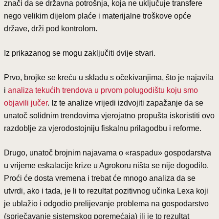
znači da se državna potrošnja, koja ne uključuje transfere
nego velikim dijelom plaće i materijalne troškove opće
države, drži pod kontrolom.
Iz prikazanog se mogu zaključiti dvije stvari.
Prvo, brojke se kreću u skladu s očekivanjima, što je najavila
i
analiza tekućih trendova u prvom polugodištu koju smo
objavili jučer
. Iz te analize vrijedi izdvojiti zapažanje da se
unatoč solidnim trendovima vjerojatno propušta iskoristiti ovo
razdoblje za vjerodostojniju fiskalnu prilagodbu i reforme.
Drugo, unatoč brojnim najavama o «raspadu» gospodarstva
u vrijeme eskalacije krize u Agrokoru ništa se nije dogodilo.
Proći će dosta vremena i trebat će mnogo analiza da se
utvrdi, ako i tada, je li to rezultat pozitivnog učinka Lexa koji
je ublažio i odgodio prelijevanje problema na gospodarstvo
(sprječavanje sistemskog poremećaja) ili je to rezultat