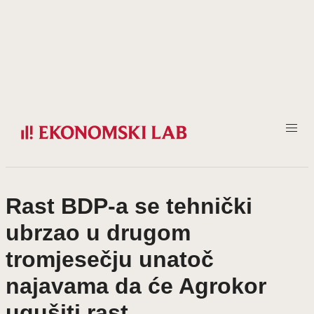
Prijeđi
na
sadržaj
Rast BDP-a se tehnički
ubrzao u drugom
tromjesečju unatoč
najavama da će Agrokor
ugušiti rast