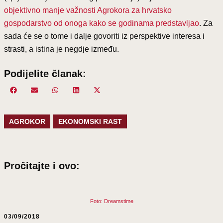
objektivno manje važnosti Agrokora za hrvatsko
gospodarstvo od onoga kako se godinama predstavljao
. Za
sada će se o tome i dalje govoriti iz perspektive interesa i
strasti, a istina je negdje između.
Podijelite članak:
Share
Facebook
Share
Email
Share
WhatsApp
Share
LinkedIn
Share
X
on
on
on
on
on
(Twitter)
AGROKOR
EKONOMSKI RAST
Pročitajte i ovo:
Foto: Dreamstime
03/09/2018