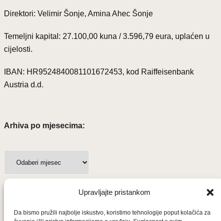
Direktori: Velimir Šonje, Amina Ahec Šonje
Temeljni kapital: 27.100,00 kuna / 3.596,79 eura, uplaćen u
cijelosti.
IBAN: HR9524840081101672453, kod Raiffeisenbank
Austria d.d.
Arhiva po mjesecima:
A
r
h
Upravljajte pristankom
i
Važne poveznice
v
Da bismo pružili najbolje iskustvo, koristimo tehnologije poput kolačića za
Uvjeti korištenja
a