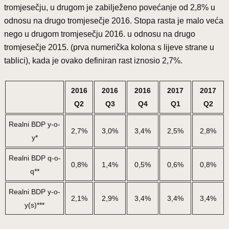
tromjesečju, u drugom je zabilježeno povećanje od 2,8% u
odnosu na drugo tromjesečje 2016. Stopa rasta je malo veća
nego u drugom tromjesečju 2016. u odnosu na drugo
tromjesečje 2015. (prva numerička kolona s lijeve strane u
tablici), kada je ovako definiran rast iznosio 2,7%.
2016
2016
2016
2017
2017
Q2
Q3
Q4
Q1
Q2
Realni BDP y-o-
2,7%
3,0%
3,4%
2,5%
2,8%
y*
Realni BDP q-o-
0,8%
1,4%
0,5%
0,6%
0,8%
q**
Realni BDP y-o-
2,1%
2,9%
3,4%
3,4%
3,4%
y(s)***