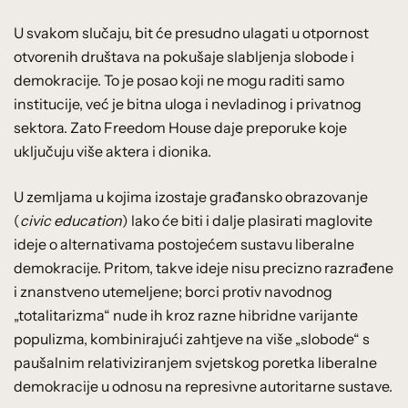
U svakom slučaju, bit će presudno ulagati u otpornost
otvorenih društava na pokušaje slabljenja slobode i
demokracije. To je posao koji ne mogu raditi samo
institucije, već je bitna uloga i nevladinog i privatnog
sektora. Zato Freedom House daje preporuke koje
uključuju više aktera i dionika.
U zemljama u kojima izostaje građansko obrazovanje
(
civic education
) lako će biti i dalje plasirati maglovite
ideje o alternativama postojećem sustavu liberalne
demokracije. Pritom, takve ideje nisu precizno razrađene
i znanstveno utemeljene; borci protiv navodnog
„totalitarizma“ nude ih kroz razne hibridne varijante
populizma, kombinirajući zahtjeve na više „slobode“ s
paušalnim relativiziranjem svjetskog poretka liberalne
demokracije u odnosu na represivne autoritarne sustave.