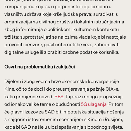
kompanijama koje su u potpunosti ili djelomično u
vlasništvu država koje krše ljudska prava; surađivati s
organizacijama civilnog društva i lokalnim stručnjacima
zbog informiranja o političkom i kulturnom kontekstu
tržišta; suprotstavljati se nalozima vlada koje bi nastojale
provoditi cenzure, gasiti internetske veze, zabranjivati
digitalne usluge ili zlorabiti osobne podatke korisnika.
Osvrt na problematiku i zaključci
Dijelom i zbog veoma brze ekonomske konvergencije
Kine, očito će doći i do preusmjeravanja pažnje CIA-e,
kako primjerice navodi
PBS
. Taj sraz mnogo je opsežniji
od ionako velike teme o budućnosti
5G ulaganja
. Pritom
će glavni izazov za SAD biti hipotetska situacija nošenja
s najgorim istovremenim scenarijem s Kinom i Rusijom,
kada bi SAD našle u ulozi spašavanja slobodnog svijeta.