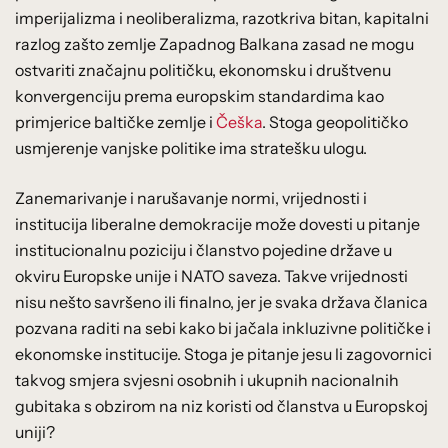
imperijalizma i neoliberalizma, razotkriva bitan, kapitalni
razlog zašto zemlje Zapadnog Balkana zasad ne mogu
ostvariti značajnu političku, ekonomsku i društvenu
konvergenciju prema europskim standardima kao
primjerice baltičke zemlje i
Češka
. Stoga geopolitičko
usmjerenje vanjske politike ima stratešku ulogu.
Zanemarivanje i narušavanje normi, vrijednosti i
institucija liberalne demokracije može dovesti u pitanje
institucionalnu poziciju i članstvo pojedine države u
okviru Europske unije i NATO saveza. Takve vrijednosti
nisu nešto savršeno ili finalno, jer je svaka država članica
pozvana raditi na sebi kako bi jačala inkluzivne političke i
ekonomske institucije. Stoga je pitanje jesu li zagovornici
takvog smjera svjesni osobnih i ukupnih nacionalnih
gubitaka s obzirom na niz koristi od članstva u Europskoj
uniji?