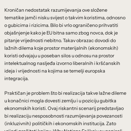
Kroničan nedostatak razumijevanja ove složene
tematike jamči nisku svijest o takvim koristima, odnosno
o gubicima i rizicima. Bilo bi vrlo ograničeno prihvatiti
objašnjenje kako je EU bitna samo zbog novca, dok je
pitanje vrijednosti nebitno. Takav obrazac dovodi do
lažnih dilema koje prostor materijalnih (ekonomskih)
koristi odvajaju u poseban silos u odnosu na prostor
intelektualnog nasljeđa izvorno liberalnih i kršćanskih
ideja i vrijednosti na kojima se temelji europska
integracija.
Praktičan je problem što bi realizacija takve lažne dileme
u konačnici mogla dovesti zemlju i u poziciju gubitka
ekonomskih koristi. Ovaj riskantni scenarij predstavljao
bi realizaciju nesposobnosti razumijevanja povezanosti
(inkluzivnih) političkih i ekonomskih institucija. Zato
vrijedi pročitati knjigu
Why Nations Fail
koju su napisali