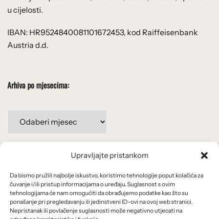
u cijelosti.
IBAN: HR9524840081101672453, kod Raiffeisenbank
Austria d.d.
Arhiva po mjesecima:
Arhiva
po
mjesecima:
Upravljajte pristankom
Važne poveznice
Da bismo pružili najbolje iskustvo, koristimo tehnologije poput kolačića za
Uvjeti korištenja
čuvanje i/ili pristup informacijama o uređaju. Suglasnost s ovim
tehnologijama će nam omogućiti da obrađujemo podatke kao što su
Politika privatnosti
ponašanje pri pregledavanju ili jedinstveni ID-ovi na ovoj web stranici.
Nepristanak ili povlačenje suglasnosti može negativno utjecati na