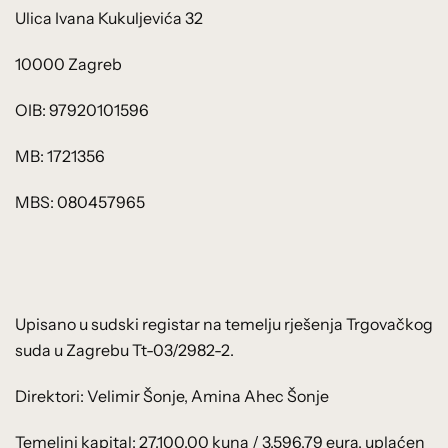
Ulica Ivana Kukuljevića 32
10000 Zagreb
OIB: 97920101596
MB: 1721356
MBS: 080457965
Upisano u sudski registar na temelju rješenja Trgovačkog
suda u Zagrebu Tt-03/2982-2.
Direktori: Velimir Šonje, Amina Ahec Šonje
Temeljni kapital: 27.100,00 kuna / 3.596,79 eura, uplaćen