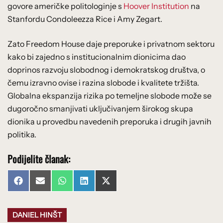
govore američke politologinje s
Hoover Institution
na
Stanfordu Condoleezza Rice i Amy Zegart.
Zato Freedom House daje preporuke i privatnom sektoru
kako bi zajedno s institucionalnim dionicima dao
doprinos razvoju slobodnog i demokratskog društva, o
čemu izravno ovise i razina slobode i kvalitete tržišta.
Globalna ekspanzija rizika po temeljne slobode može se
dugoročno smanjivati uključivanjem širokog skupa
dionika u provedbu navedenih preporuka i drugih javnih
politika.
Podijelite članak:
Share
Share
Share
Share
Share
Facebook
Email
WhatsApp
LinkedIn
X
on
on
on
on
on
(Twitter)
DANIEL HINŠT