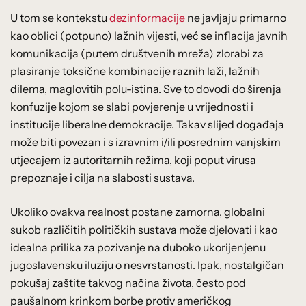
U tom se kontekstu
dezinformacije
ne javljaju primarno
kao oblici (potpuno) lažnih vijesti, već se inflacija javnih
komunikacija (putem društvenih mreža) zlorabi za
plasiranje toksične kombinacije raznih laži, lažnih
dilema, maglovitih polu-istina. Sve to dovodi do širenja
konfuzije kojom se slabi povjerenje u vrijednosti i
institucije liberalne demokracije. Takav slijed događaja
može biti povezan i s izravnim i/ili posrednim vanjskim
utjecajem iz autoritarnih režima, koji poput virusa
prepoznaje i cilja na slabosti sustava.
Ukoliko ovakva realnost postane zamorna, globalni
sukob različitih političkih sustava može djelovati i kao
idealna prilika za pozivanje na duboko ukorijenjenu
jugoslavensku iluziju o nesvrstanosti. Ipak, nostalgičan
pokušaj zaštite takvog načina života, često pod
paušalnom krinkom borbe protiv američkog