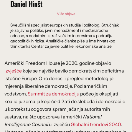
Daniel Hinšt
Više objava
Sveučilišni specijalist europskih studija i politolog. Stručnjak
je za javne politike, javni menadžment i međunarodne
odnose, s dodatnim istraživačkim interesima u području
geopolitičkih rizika. Analitičke članke piše u ime hrvatskog
think tanka Centar za javne politike i ekonomske analize.
Američki Freedom House je 2020. godine objavio
izvješće
koje se najviše bavilo demokratskim deficitima
Istočne Europe. Ono donosi i pregled metodologije
mjerenja liberalne demokracije. Pod američkim
vodstvom,
Summit za demokraciju
počeo je okupljati
koaliciju zemalja koje će držati do sloboda i demokracije
u kontekstu odgovora spram jačanja autoritarnih
sustava, na što upozorava i američki
National
Intelligence Council
u izvješću
Globalni trendovi 2040
.
Na trend jačanja autoritarnosti u odnosu na demokracije