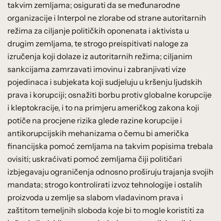
takvim zemljama; osigurati da se međunarodne
organizacije i Interpol ne zlorabe od strane autoritarnih
režima za ciljanje političkih oponenata i aktivista u
drugim zemljama, te strogo preispitivati naloge za
izručenja koji dolaze iz autoritarnih režima; ciljanim
sankcijama zamrzavati imovinu i zabranjivati vize
pojedinaca i subjekata koji sudjeluju u kršenju ljudskih
prava i korupciji; osnažiti borbu protiv globalne korupcije
i kleptokracije, i to na primjeru američkog zakona koji
potiče na procjene rizika glede razine korupcije i
antikorupcijskih mehanizama o čemu bi američka
financijska pomoć zemljama na takvim popisima trebala
ovisiti; uskraćivati pomoć zemljama čiji političari
izbjegavaju ograničenja odnosno proširuju trajanja svojih
mandata; strogo kontrolirati izvoz tehnologije i ostalih
proizvoda u zemlje sa slabom vladavinom prava i
zaštitom temeljnih sloboda koje bi to mogle koristiti za