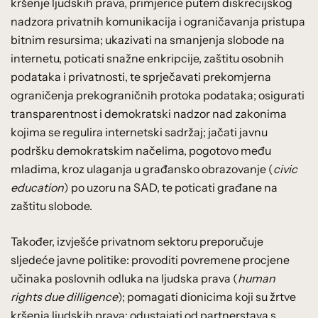
kršenje ljudskih prava, primjerice putem diskrecijskog
nadzora privatnih komunikacija i ograničavanja pristupa
bitnim resursima; ukazivati na smanjenja slobode na
internetu, poticati snažne enkripcije, zaštitu osobnih
podataka i privatnosti, te sprječavati prekomjerna
ograničenja prekograničnih protoka podataka; osigurati
transparentnost i demokratski nadzor nad zakonima
kojima se regulira internetski sadržaj; jačati javnu
podršku demokratskim načelima, pogotovo među
mladima, kroz ulaganja u građansko obrazovanje (
civic
education
) po uzoru na SAD, te poticati građane na
zaštitu slobode.
Također, izvješće privatnom sektoru preporučuje
sljedeće javne politike: provoditi povremene procjene
učinaka poslovnih odluka na ljudska prava (
human
rights due dilligence
); pomagati dionicima koji su žrtve
kršenja ljudskih prava; odustajati od partnerstava s