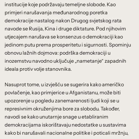
institucije koje podržavaju temeljne slobode. Kao
primjeri narušavanja međunarodnog poretka
demokracije nastalog nakon Drugog svjetskog rata
navode se Rusija, Kina i druge diktature. Pod njihovim
utjecajem narušava se konsenzus o demokraciji kao
jedinom putu prema prosperitetu i sigurnosti. Spominju
obnovu lažnih dojmova: podrška demokraciji u
inozemstvu navodno uključuje „nametanje“ zapadnih
ideala protiv volje stanovnika.
Nasuprot tome, u izvješću se sugerira kako američko
povlačenje, kao primjerice u Afganistanu, može biti
upozorenje u pogledu zanemarenosti ljudi koji se u
represivnim okruženjima bore za slobodu. Također,
navodi se kako unutarnje snage u etabliranim
demokracijama iskorištavaju nedostatke u sustavima
kako bi narušavali nacionalne politike i poticali mržnju,