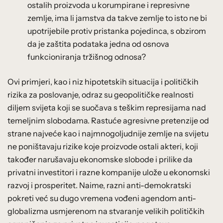
ostalih proizvoda u korumpirane i represivne
zemlje, ima li jamstva da takve zemlje to isto ne bi
upotrijebile protiv pristanka pojedinca, s obzirom
da je zaštita podataka jedna od osnova
funkcioniranja tržišnog odnosa?
Ovi primjeri, kao i niz hipotetskih situacija i političkih
rizika za poslovanje, odraz su geopolitičke realnosti
diljem svijeta koji se suočava s teškim represijama nad
temeljnim slobodama. Rastuće agresivne pretenzije od
strane najveće kao i najmnogoljudnije zemlje na svijetu
ne poništavaju rizike koje proizvode ostali akteri, koji
također narušavaju ekonomske slobode i prilike da
privatni investitori i razne kompanije ulože u ekonomski
razvoj i prosperitet. Naime, razni anti-demokratski
pokreti već su dugo vremena vođeni agendom anti-
globalizma usmjerenom na stvaranje velikih političkih