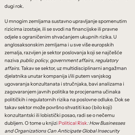
dugi rok.
U mnogim zemljama sustavno upravljanje spomenutim
rizicima izostaje, ili se svodi na financijske ili pravne
odjele s ograničenim shvaćanjem ukupnih rizika. U
anglosaksonskim zemljama i u sve više europskih
zemalja, razvijen je sektor poslovanja koji se najčešće
naziva
public policy
,
government affairs
,
regulatory
affairs
. Takav se sektor, uz multidisciplinarni angažman
djelatnika unutar kompanija i/ili putem vanjskog
ugovaranja konzultanata i stručnjaka, bavi analizama i
zagovaranjem javnih politika te procjenama učinaka
političkih i regulatornih rizika na poslovne odluke. Dok se
takav sektor može površno shvatiti kao (bilo koji)
konzultantski ili lobistički posao, radi se o nečemu
dubljem. O tome u knjizi
Political Risk
: How Businesses
and Organizations Can Anticipate Global Insecurity