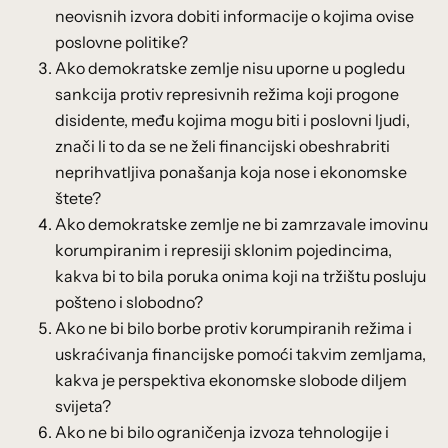
neovisnih izvora dobiti informacije o kojima ovise
poslovne politike?
Ako demokratske zemlje nisu uporne u pogledu
sankcija protiv represivnih režima koji progone
disidente, među kojima mogu biti i poslovni ljudi,
znači li to da se ne želi financijski obeshrabriti
neprihvatljiva ponašanja koja nose i ekonomske
štete?
Ako demokratske zemlje ne bi zamrzavale imovinu
korumpiranim i represiji sklonim pojedincima,
kakva bi to bila poruka onima koji na tržištu posluju
pošteno i slobodno?
Ako ne bi bilo borbe protiv korumpiranih režima i
uskraćivanja financijske pomoći takvim zemljama,
kakva je perspektiva ekonomske slobode diljem
svijeta?
Ako ne bi bilo ograničenja izvoza tehnologije i