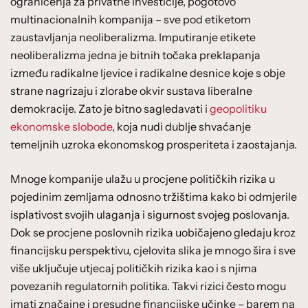
ograničenja za privatne investicije, pogotovo
multinacionalnih kompanija – sve pod etiketom
zaustavljanja neoliberalizma. Imputiranje etikete
neoliberalizma jedna je bitnih točaka preklapanja
između radikalne ljevice i radikalne desnice koje s obje
strane nagrizaju i zlorabe okvir sustava liberalne
demokracije. Zato je bitno sagledavati i
geopolitiku
ekonomske slobode
, koja nudi dublje shvaćanje
temeljnih uzroka ekonomskog prosperiteta i zaostajanja.
Mnoge kompanije ulažu u procjene političkih rizika u
pojedinim zemljama odnosno tržištima kako bi odmjerile
isplativost svojih ulaganja i sigurnost svojeg poslovanja.
Dok se procjene poslovnih rizika uobičajeno gledaju kroz
financijsku perspektivu, cjelovita slika je mnogo šira i sve
više uključuje utjecaj političkih rizika kao i s njima
povezanih regulatornih politika. Takvi rizici često mogu
imati značajne i presudne financijske učinke – barem na