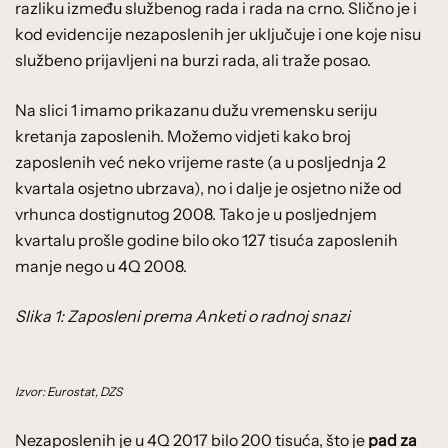
razliku između službenog rada i rada na crno. Slično je i
kod evidencije nezaposlenih jer uključuje i one koje nisu
službeno prijavljeni na burzi rada, ali traže posao.
Na slici 1 imamo prikazanu dužu vremensku seriju
kretanja zaposlenih. Možemo vidjeti kako broj
zaposlenih već neko vrijeme raste (a u posljednja 2
kvartala osjetno ubrzava), no i dalje je osjetno niže od
vrhunca dostignutog 2008. Tako je u posljednjem
kvartalu prošle godine bilo oko 127 tisuća zaposlenih
manje nego u 4Q 2008.
Slika 1: Zaposleni prema Anketi o radnoj snazi
Izvor: Eurostat, DZS
Nezaposlenih je u 4Q 2017 bilo 200 tisuća, što je
pad za