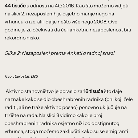
44 tisuće
u odnosu na 4Q 2016. Kao što možemo vidjeti
na slici 2, nezaposlenih je osjetno manje nego na
vrhuncu krize, ali i dalje nešto više nego 2008. Ove
godine je za očekivati da će i anketna nezaposlenost biti
rekordno nisko.
Slika 2: Nezaposleni prema Anketi o radnoj snazi
Izvor: Eurostat, DZS
Aktivno stanovništvo je poraslo za
16 tisuća
što daje
naznake kako se dio obeshrabrenih radnika (oni koji žele
raditi, ali ne traže aktivno posao) ponovno uključuje na
tržište na rada. Na slici 3 vidimo kako je broj
obeshrabrenih radnika osjetno niži od dostignutog
vrhunca, stoga možemo zaključiti kako su se emigranti