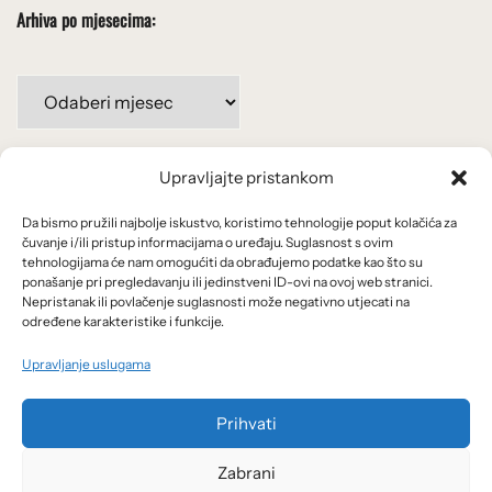
Arhiva po mjesecima:
Arhiva
po
mjesecima:
Upravljajte pristankom
Važne poveznice
Da bismo pružili najbolje iskustvo, koristimo tehnologije poput kolačića za
Uvjeti korištenja
čuvanje i/ili pristup informacijama o uređaju. Suglasnost s ovim
tehnologijama će nam omogućiti da obrađujemo podatke kao što su
Politika privatnosti
ponašanje pri pregledavanju ili jedinstveni ID-ovi na ovoj web stranici.
Nepristanak ili povlačenje suglasnosti može negativno utjecati na
određene karakteristike i funkcije.
Kolačići
Upravljanje uslugama
O nama i usluge
Prihvati
Zabrani