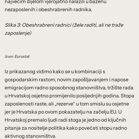
najvećim dijelom vjerojatno nalazili u bazenu
nezaposlenih i obeshrabrenih radnika.
Slika 3: Obeshrabreni radnici (žele raditi, ali ne traže
zaposlenje)
Izvor: Eurostat
Iz prikazanog vidimo kako se u kombinaciji s
gospodarskim rastom, novim zapošljavanjem i napose
emigracijom radno sposobnog stanovništva, tržište rada
u Hrvatskoj osjetno promijenilo posljednjih godina. Stopa
zaposlenosti raste, ali „rezerve“ u tom smislu su osjetne
jer je Hrvatska po ovom pokazatelju na začelju EU. U
Hrvatskoj premalo ljudi radi stoga je jedno od ključnih
pitanja za nositelje politika kako povećati stopu radno
aktivnog stanovništva.