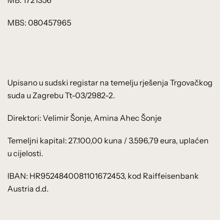
MB: 1721356
MBS: 080457965
Upisano u sudski registar na temelju rješenja Trgovačkog
suda u Zagrebu Tt-03/2982-2.
Direktori: Velimir Šonje, Amina Ahec Šonje
Temeljni kapital: 27.100,00 kuna / 3.596,79 eura, uplaćen
u cijelosti.
IBAN: HR9524840081101672453, kod Raiffeisenbank
Austria d.d.