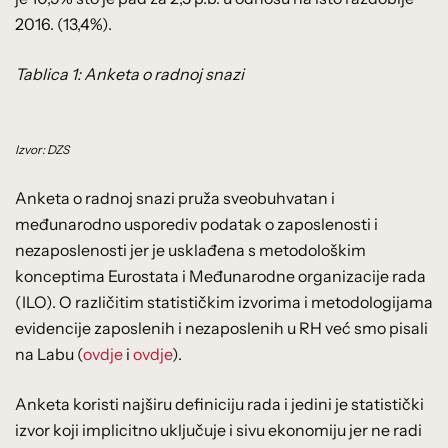
2016. (13,4%).
Tablica 1: Anketa o radnoj snazi
Izvor: DZS
Anketa o radnoj snazi pruža sveobuhvatan i
međunarodno usporediv podatak o zaposlenosti i
nezaposlenosti jer je usklađena s metodološkim
konceptima Eurostata i Međunarodne organizacije rada
(ILO). O različitim statističkim izvorima i metodologijama
evidencije zaposlenih i nezaposlenih u RH već smo pisali
na Labu (
ovdje
i
ovdje
).
Anketa koristi najširu definiciju rada i jedini je statistički
izvor koji implicitno uključuje i sivu ekonomiju jer ne radi