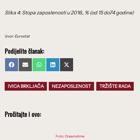
Slika 4: Stopa zaposlenosti u 2016., % (od 15 do74 godine)
Izvor: Eurostat
Podijelite članak:
Share
Share
Share
Share
Share
Facebook
Email
WhatsApp
LinkedIn
X
on
on
on
on
on
(Twitter)
IVICA BRKLJAČA
NEZAPOSLENOST
TRŽIŠTE RADA
Pročitajte i ovo:
Foto: Dreamstime