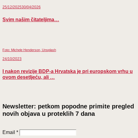
25/12/2025
30/04/2026
Svim našim čitateljima…
Foto: Michele Henderson, Unsplash
24/10/2023
I nakon revizije BDP-a Hrvatska je pri europskom vrhu u
ovom desetljeću, ali …
Newsletter: petkom popodne primite pregled
novih objava u proteklih 7 dana
Email
*