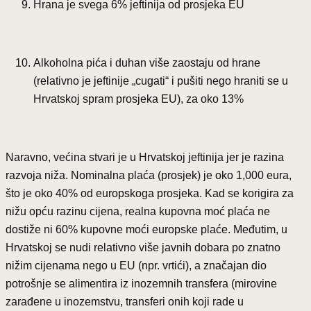
Hrana je svega 6% jeftinija od prosjeka EU
Alkoholna pića i duhan više zaostaju od hrane
(relativno je jeftinije „cugati“ i pušiti nego hraniti se u
Hrvatskoj spram prosjeka EU), za oko 13%
Naravno, većina stvari je u Hrvatskoj jeftinija jer je razina
razvoja niža. Nominalna plaća (prosjek) je oko 1,000 eura,
što je oko 40% od europskoga prosjeka. Kad se korigira za
nižu opću razinu cijena, realna kupovna moć plaća ne
dostiže ni 60% kupovne moći europske plaće. Međutim, u
Hrvatskoj se nudi relativno više javnih dobara po znatno
nižim cijenama nego u EU (npr. vrtići), a značajan dio
potrošnje se alimentira iz inozemnih transfera (mirovine
zarađene u inozemstvu, transferi onih koji rade u