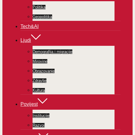
Politika
Geopolitika
Tech&AI
Ljudi
Demografija i migracije
Mirovine
Obrazovanje
Zdravlje
Kultura
Povijest
Institucije
Razvoj