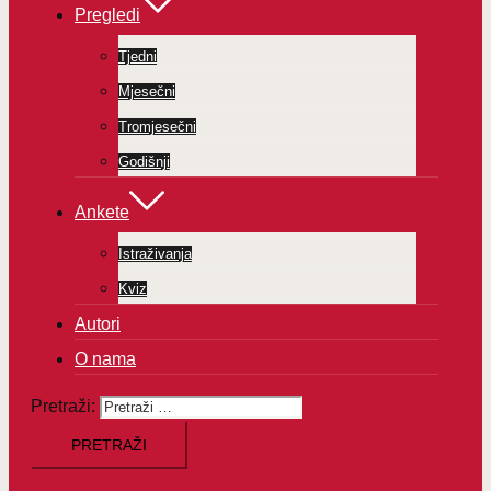
Pregledi
Tjedni
Mjesečni
Tromjesečni
Godišnji
Ankete
Istraživanja
Kviz
Autori
O nama
Pretraži: