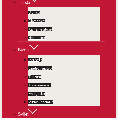
Tržišta
Dionice
Obveznice
Kamatne stope
Nekretnine
Biznis
Industrija
Građevinarstvo
Turizam
Konkurentnost
Energetika
Mikroekonomika
Svijet