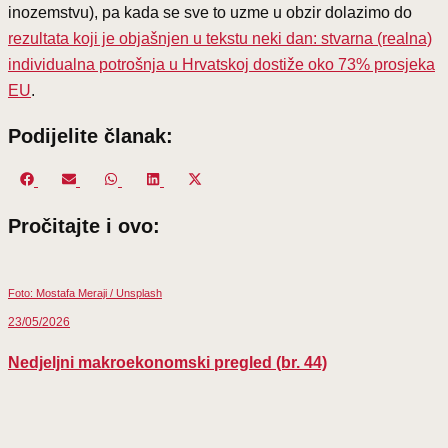
inozemstvu), pa kada se sve to uzme u obzir dolazimo do
rezultata koji je objašnjen u tekstu neki dan: stvarna (realna)
individualna potrošnja u Hrvatskoj dostiže oko 73% prosjeka
EU
.
Podijelite članak:
Share
Share
Share
Share
Share
on
on
on
on
on
Pročitajte i ovo:
Facebook
Email
WhatsApp
LinkedIn
X
(Twitter)
Foto: Mostafa Meraji / Unsplash
23/05/2026
Nedjeljni makroekonomski pregled (br. 44)