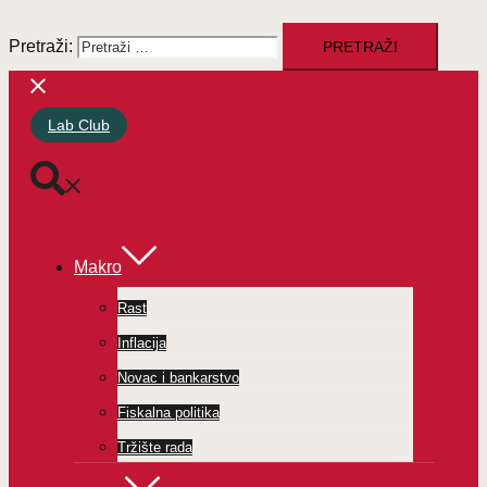
Pretraži:
Lab Club
Makro
Rast
Inflacija
Novac i bankarstvo
Fiskalna politika
Tržište rada