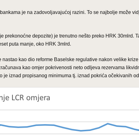
bankama je na zadovoljavajućoj razini. To se najbolje može vidj
uje prekonoćne depozite) je trenutno nešto preko HRK 30mlrd. Ta
deset puta manje, oko HRK 3mlrd.
 je nastao kao dio reforme Baselske regulative nakon velike kriz
zračunava kao omjer pokrivenosti neto odljeva rezervama likvidn
o je iznad propisanog minimuma tj. iznad pokrića očekivanih od