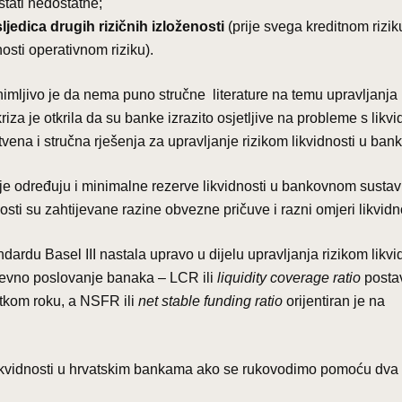
stati nedostatne;
jedica drugih rizičnih izloženosti
(prije svega kreditnom riziku
osti operativnom riziku).
animljivo je da nema puno stručne literature na temu upravljanja
riza je otkrila da su banke izrazito osjetljive na probleme s likvi
ena i stručna rješenja za upravljanje rizikom likvidnosti u ban
ije određuju i minimalne rezerve likvidnosti u bankovnom sustav
sti su zahtijevane razine obvezne pričuve i razni omjeri likvidno
du Basel III nastala upravo u dijelu upravljanja rizikom likvi
vno poslovanje banaka – LCR ili
liquidity coverage ratio
postav
atkom roku, a NSFR ili
net stable funding ratio
orijentiran je na
 likvidnosti u hrvatskim bankama ako se rukovodimo pomoću dva