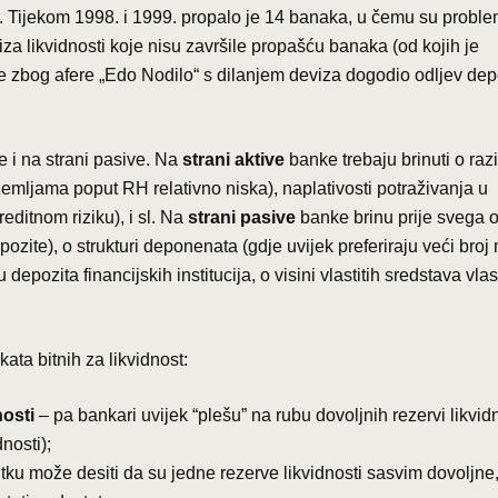
. Tijekom 1998. i 1999. propalo je 14 banaka, u čemu su proble
kriza likvidnosti koje nisu završile propašću banaka (od kojih je
se zbog afere „Edo Nodilo“ s dilanjem deviza dogodio odljev dep
e i na strani pasive. Na
strani aktive
banke trebaju brinuti o razi
 u zemljama poput RH relativno niska), naplativosti potraživanja u
editnom riziku), i sl. Na
strani pasive
banke brinu prije svega 
ozite), o strukturi deponenata (gdje uvijek preferiraju veći broj
pozita financijskih institucija, o visini vlastitih sredstava vlas
ata bitnih za likvidnost:
nosti
– pa bankari uvijek “plešu” na rubu dovoljnih rezervi likvidno
nosti);
tku može desiti da su jedne rezerve likvidnosti sasvim dovoljne,