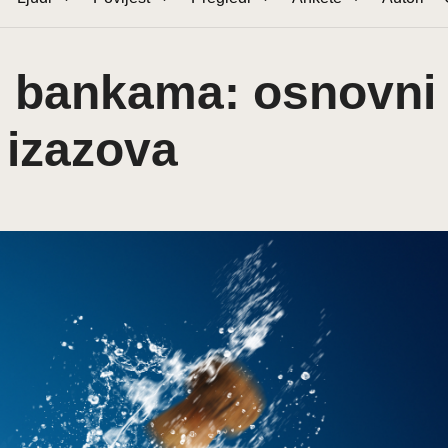
 u bankama: osnovni
 izazova