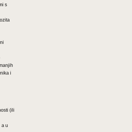
mi s
ozita
ni
o
 manjih
nika i
sti (ili
 a u