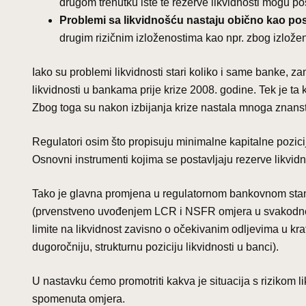
drugom trenutku iste te rezerve likvidnosti mogu po
Problemi sa likvidnošću nastaju obično kao posl
drugim rizičnim izloženostima kao npr. zbog izložen
Iako su problemi likvidnosti stari koliko i same banke, z
likvidnosti u bankama prije krize 2008. godine. Tek je ta k
Zbog toga su nakon izbijanja krize nastala mnoga znanstv
Regulatori osim što propisuju minimalne kapitalne pozic
Osnovni instrumenti kojima se postavljaju rezerve likvidno
Tako je glavna promjena u regulatornom bankovnom standar
(prvenstveno uvođenjem LCR i NSFR omjera u svakodne
limite na likvidnost zavisno o očekivanim odljevima u kr
dugoročniju, strukturnu poziciju likvidnosti u banci).
U nastavku ćemo promotriti kakva je situacija s rizikom
spomenuta omjera.