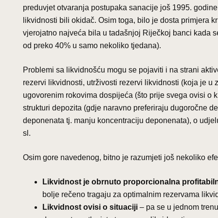
preduvjet otvaranja postupaka sanacije još 1995. godine
likvidnosti bili okidač. Osim toga, bilo je dosta primjera 
vjerojatno najveća bila u tadašnjoj Riječkoj banci kada 
od preko 40% u samo nekoliko tjedana).
Problemi sa likvidnošću mogu se pojaviti i na strani aktiv
rezervi likvidnosti, utrživosti rezervi likvidnosti (koja je
ugovorenim rokovima dospijeća (što prije svega ovisi o kr
strukturi depozita (gdje naravno preferiraju dugoročne dep
deponenata tj. manju koncentraciju deponenata), o udjelu de
sl.
Osim gore navedenog, bitno je razumjeti još nekoliko efek
Likvidnost je obrnuto proporcionalna profitabil
bolje rečeno tragaju za optimalnim rezervama likvid
Likvidnost ovisi o situaciji
– pa se u jednom trenu