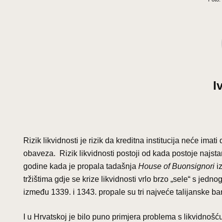
I
Rizik likvidnosti je rizik da kreditna institucija neće ima
obaveza. Rizik likvidnosti postoji od kada postoje najsta
godine kada je propala tadašnja
House of Buonsignori
iz
tržištima gdje se krize likvidnosti vrlo brzo „sele“ s jednog
između 1339. i 1343. propale su tri najveće talijanske b
I u Hrvatskoj je bilo puno primjera problema s likvidnoš