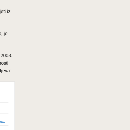
eti iz
j je
e 2008.
osti.
ljeva: