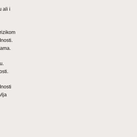
 ali i
 rizikom
dnosti.
kama.
u.
sti.
dnosti
lja