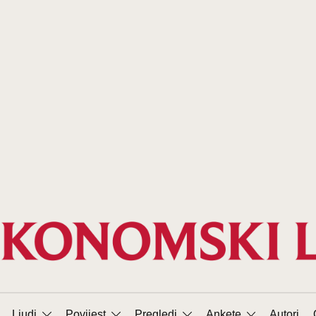
Ljudi
Povijest
Pregledi
Ankete
Autori