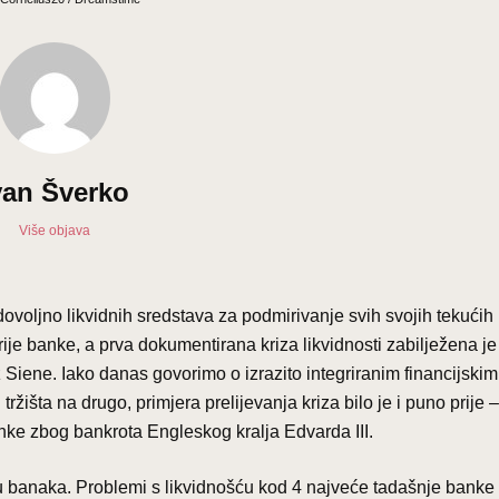
van Šverko
Više objava
ti dovoljno likvidnih sredstava za podmirivanje svih svojih tekućih
rije banke, a prva dokumentirana kriza likvidnosti zabilježena j
 Siene. Iako danas govorimo o izrazito integriranim financijskim
 tržišta na drugo, primjera prelijevanja kriza bilo je i puno prije –
anke zbog bankrota Engleskog kralja Edvarda III.
ću banaka. Problemi s likvidnošću kod 4 najveće tadašnje banke b