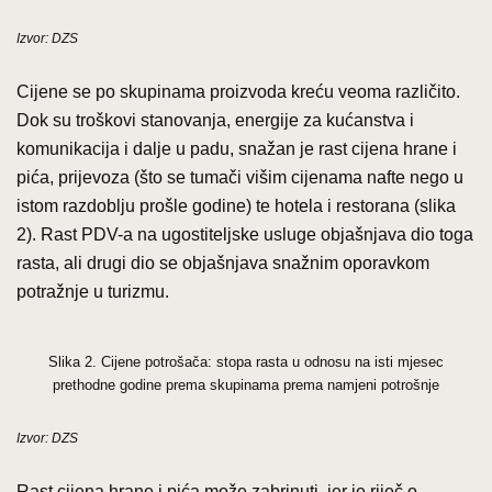
Izvor: DZS
Cijene se po skupinama proizvoda kreću veoma različito.
Dok su troškovi stanovanja, energije za kućanstva i
komunikacija i dalje u padu, snažan je rast cijena hrane i
pića, prijevoza (što se tumači višim cijenama nafte nego u
istom razdoblju prošle godine) te hotela i restorana (slika
2). Rast PDV-a na ugostiteljske usluge objašnjava dio toga
rasta, ali drugi dio se objašnjava snažnim oporavkom
potražnje u turizmu.
Slika 2. Cijene potrošača: stopa rasta u odnosu na isti mjesec
prethodne godine prema skupinama prema namjeni potrošnje
Izvor: DZS
Rast cijena hrane i pića može zabrinuti, jer je riječ o