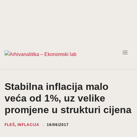
Prijeđi
na
sadržaj
Stabilna inflacija malo
veća od 1%, uz velike
promjene u strukturi cijena
FLEŠ
,
INFLACIJA
16/06/2017