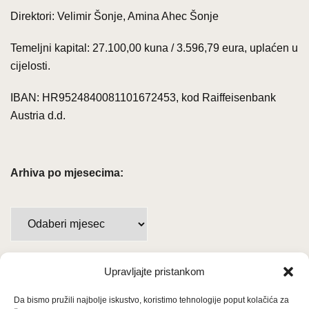
Direktori: Velimir Šonje, Amina Ahec Šonje
Temeljni kapital: 27.100,00 kuna / 3.596,79 eura, uplaćen u
cijelosti.
IBAN: HR9524840081101672453, kod Raiffeisenbank
Austria d.d.
Arhiva po mjesecima:
Arhiva
po
mjesecima:
Upravljajte pristankom
Važne poveznice
Da bismo pružili najbolje iskustvo, koristimo tehnologije poput kolačića za
Uvjeti korištenja