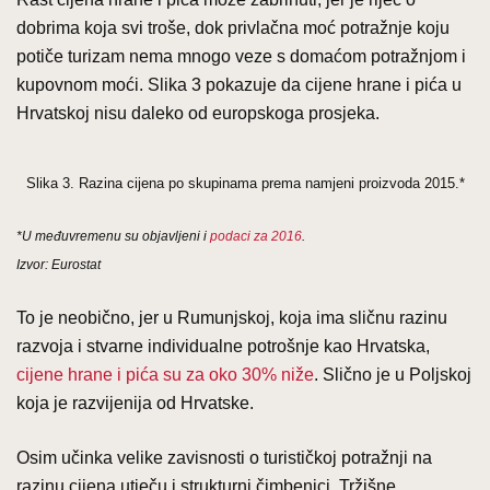
dobrima koja svi troše, dok privlačna moć potražnje koju
potiče turizam nema mnogo veze s domaćom potražnjom i
kupovnom moći. Slika 3 pokazuje da cijene hrane i pića u
Hrvatskoj nisu daleko od europskoga prosjeka.
Slika 3. Razina cijena po skupinama prema namjeni proizvoda 2015.*
*U međuvremenu su objavljeni i
podaci za 2016
.
Izvor: Eurostat
To je neobično, jer u Rumunjskoj, koja ima sličnu razinu
razvoja i stvarne individualne potrošnje kao Hrvatska,
cijene hrane i pića su za oko 30% niže
. Slično je u Poljskoj
koja je razvijenija od Hrvatske.
Osim učinka velike zavisnosti o turističkoj potražnji na
razinu cijena utječu i strukturni čimbenici. Tržišne