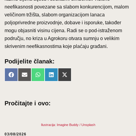
neefikasnosti povezane sa slabom konkurencijom, malom
veličinom tržišta, slabom organizacijom lanaca
poljoprivredne proizvodnje, dobave i isporuke, također
mogu objasniti visinu cijena. Radi se o pod-istraženom
području, no kriza u Agrokoru otvara sumnju o velikim
skrivenim neefikasnostima koje plaćaju građani.
Podijelite članak:
Share
Share
Share
Share
Share
Facebook
Email
WhatsApp
LinkedIn
X
on
on
on
on
on
(Twitter)
Pročitajte i ovo:
Ilustracija: Imagine Buddy / Unsplash
03/08/2026