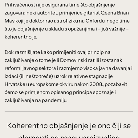
Prihvaćenost nije osigurana time što objašnjenje
zagovara neki autoritet, primjerice gitarist Qeena Brian
May koji je doktorirao astrofiziku na Oxfordu, nego time
što je objašnjenje u skladu s opažanjima i – još važnije –
koherentno je.
Dok razmišljate kako primijeniti ovaj princip na
zaključivanje o tome je li Domovinski rat ili izostanak
reformi javnog sektora i razmjerno visoka javna davanja i
izdaci (ili nešto treće) uzrok relativne stagnacije
Hrvatske u europskome okviru nakon 2008., pozabavit
ćemo se primjenom opisanog principa spoznaje i
zaključivanja na pandemiju.
Koherentno objašnjenje je ono čiji se
elementi ne mogu proizvoljno