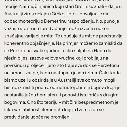
teorije. Naime, činjenica koju stari Grci nisu znali – da je u
Australiji zima dok je u Grčkoj ljeto – dovoljna je da
odbacimo teoriju o Demetrinu raspoloženju. No, puno je
važnije što se isto predviđanje može izvesti i nakon
značajne varijacije mita. To upućuje da mit ne predstavlja
koherentno objašnjenje. Na primjer, možemo zamisliti da
se Perzefona svake godine toliko naljuti na Hada da
njezin bijes izazove valove vrućine koji probijaju na
površinu u proljeće i ljeto, što traje sve dok se Perzefona
ne umori i zaspe, kada nastupaju jesen i zima. Čak i kada
bismo uzeli u obzir da je u Australiji sve obrnuto, mogli
bismo izmisliti priču o odmetnutoj obitelji bogova koja je
nastanila južnu hemisferu, i ponoviti istu priču s drugim
bogovima. Ono što teoriju – mit čini bespredmetnom je
laka varijabilnost elemenata koji ju tvore, a da se
predviđanje uopće ne promijeni.