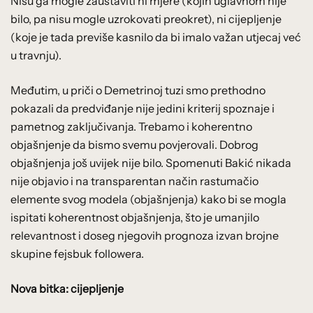
Nisu ga mogle zaustaviti ni mjere (kojih uglavnom nije
bilo, pa nisu mogle uzrokovati preokret), ni cijepljenje
(koje je tada previše kasnilo da bi imalo važan utjecaj već
u travnju).
Međutim, u priči o Demetrinoj tuzi smo prethodno
pokazali da predviđanje nije jedini kriterij spoznaje i
pametnog zaključivanja. Trebamo i koherentno
objašnjenje da bismo svemu povjerovali. Dobrog
objašnjenja još uvijek nije bilo. Spomenuti Bakić nikada
nije objavio i na transparentan način rastumačio
elemente svog modela (objašnjenja) kako bi se mogla
ispitati koherentnost objašnjenja, što je umanjilo
relevantnost i doseg njegovih prognoza izvan brojne
skupine fejsbuk followera.
Nova bitka: cijepljenje