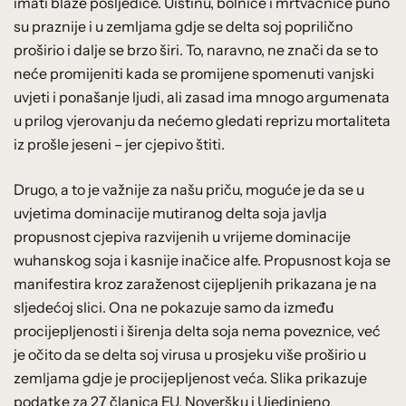
imati blaže posljedice. Uistinu, bolnice i mrtvačnice puno
su praznije i u zemljama gdje se delta soj poprilično
proširio i dalje se brzo širi. To, naravno, ne znači da se to
neće promijeniti kada se promijene spomenuti vanjski
uvjeti i ponašanje ljudi, ali zasad ima mnogo argumenata
u prilog vjerovanju da nećemo gledati reprizu mortaliteta
iz prošle jeseni – jer cjepivo štiti.
Drugo, a to je važnije za našu priču, moguće je da se u
uvjetima dominacije mutiranog delta soja javlja
propusnost cjepiva razvijenih u vrijeme dominacije
wuhanskog soja i kasnije inačice alfe. Propusnost koja se
manifestira kroz zaraženost cijepljenih prikazana je na
sljedećoj slici. Ona ne pokazuje samo da između
procijepljenosti i širenja delta soja nema poveznice, već
je očito da se delta soj virusa u prosjeku više proširio u
zemljama gdje je procijepljenost veća. Slika prikazuje
podatke za 27 članica EU, Noveršku i Ujedinjeno