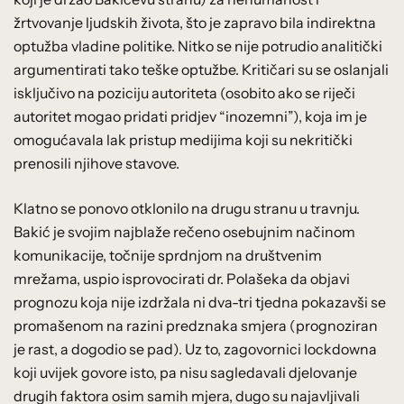
žrtvovanje ljudskih života, što je zapravo bila indirektna
optužba vladine politike. Nitko se nije potrudio analitički
argumentirati tako teške optužbe. Kritičari su se oslanjali
isključivo na poziciju autoriteta (osobito ako se riječi
autoritet mogao pridati pridjev “inozemni”), koja im je
omogućavala lak pristup medijima koji su nekritički
prenosili njihove stavove.
Klatno se ponovo otklonilo na drugu stranu u travnju.
Bakić je svojim najblaže rečeno osebujnim načinom
komunikacije, točnije sprdnjom na društvenim
mrežama, uspio isprovocirati dr. Polašeka da objavi
prognozu koja nije izdržala ni dva-tri tjedna pokazavši se
promašenom na razini predznaka smjera (prognoziran
je rast, a dogodio se pad). Uz to, zagovornici lockdowna
koji uvijek govore isto, pa nisu sagledavali djelovanje
drugih faktora osim samih mjera, dugo su najavljivali