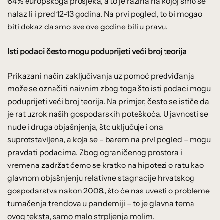
64% europskoga prosjeka, a to je razina na kojoj smo se
nalazili i pred 12-13 godina. Na prvi pogled, to bi mogao
biti dokaz da smo sve ove godine bili u pravu.
Isti podaci često mogu poduprijeti veći broj teorija
Prikazani način zaključivanja uz pomoć predviđanja
može se označiti naivnim zbog toga što isti podaci mogu
poduprijeti veći broj teorija. Na primjer, često se ističe da
je rat uzrok naših gospodarskih poteškoća. U javnosti se
nude i druga objašnjenja, što uključuje i ona
suprotstavljena, a koja se – barem na prvi pogled – mogu
pravdati podacima. Zbog ograničenog prostora i
vremena zadržat ćemo se kratko na hipotezi o ratu kao
glavnom objašnjenju relativne stagnacije hrvatskog
gospodarstva nakon 2008., što će nas uvesti o probleme
tumačenja trendova u pandemiji – to je glavna tema
ovog teksta, samo malo strpljenja molim.