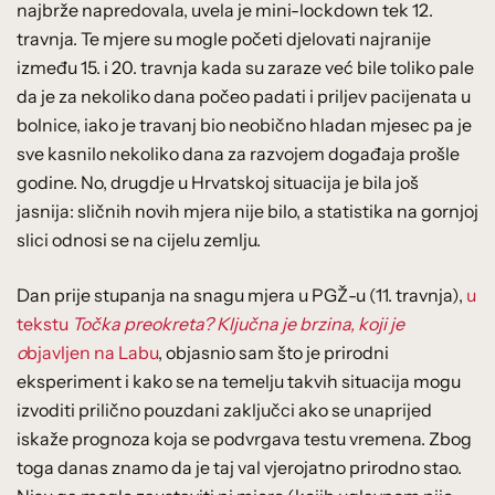
najbrže napredovala, uvela je mini-lockdown tek 12.
travnja. Te mjere su mogle početi djelovati najranije
između 15. i 20. travnja kada su zaraze već bile toliko pale
da je za nekoliko dana počeo padati i priljev pacijenata u
bolnice, iako je travanj bio neobično hladan mjesec pa je
sve kasnilo nekoliko dana za razvojem događaja prošle
godine. No, drugdje u Hrvatskoj situacija je bila još
jasnija: sličnih novih mjera nije bilo, a statistika na gornjoj
slici odnosi se na cijelu zemlju.
Dan prije stupanja na snagu mjera u PGŽ-u (11. travnja),
u
tekstu
Točka preokreta? Ključna je brzina, koji je
o
bjavljen na Labu
, objasnio sam što je prirodni
eksperiment i kako se na temelju takvih situacija mogu
izvoditi prilično pouzdani zaključci ako se unaprijed
iskaže prognoza koja se podvrgava testu vremena. Zbog
toga danas znamo da je taj val vjerojatno prirodno stao.