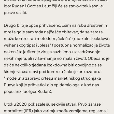
Igor Rudan i Gordan Lauc čiji će se stavovi tek kasnije
posve razići.
Drugo, bilo je opće prihvaćeno, osim na rubu društvenih
mreža gdje sam tada najčešće obitavao, da se zaraza
može kontrolirati metodom „čekića“ (radikalni lockdown
wuhanskog tipa) i „plesa“ (postupna normalizacija života
nakon što je širenje virusa suzbijeno, uz zadržavanje
nekih mjera, ali i više-manje normalan život). Obećano je
da će nekoliko tjedana lockdowna biti dovoljno da se
širenje virusa stavi pod kontrolu (tako je prikazano u
“modelu” a zapravo crtežu marketinškog stručnjaka
Pueya koji je prihvatio i dio epidemiologa, a kod nas
popularizirao Igor Rudan).
U toku 2020. pokazale su se dvije stvari. Prvo, zaraze i
mortalitet (IFR) jako variraju među zemljama, regijama i