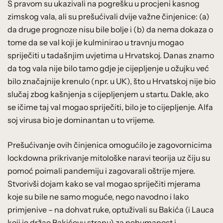
S pravom su ukazivali na pogrešku u procjeni kasnog
zimskog vala, ali su prešućivali dvije važne činjenice: (a)
da druge prognoze nisu bile bolje i (b) da nema dokaza o
tome da se val koji je kulminirao u travnju mogao
spriječiti u tadašnjim uvjetima u Hrvatskoj. Danas znamo
da tog vala nije bilo tamo gdje je cijepljenje u ožujku već
bilo značajnije krenulo (npr. u UK), što u Hrvatskoj nije bio
slučaj zbog kašnjenja s cijepljenjem u startu. Dakle, ako
se ičime taj val mogao spriječiti, bilo je to cijepljenje. Alfa
soj virusa bio je dominantan u to vrijeme.
Prešućivanje ovih činjenica omogućilo je zagovornicima
lockdowna prikrivanje mitološke naravi teorija uz čiju su
pomoć poimali pandemiju i zagovarali oštrije mjere.
Stvorivši dojam kako se val mogao spriječiti mjerama
koje su bile ne samo moguće, nego navodno i lako
primjenive – na dohvat ruke, optuživali su Bakića (i Lauca
koji je držao Bakićevu stranu) za nehumanost i