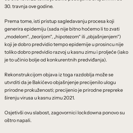
30. travnja ove godine.
Prema tome, isti pristup sagledavanju procesa koji
generira epidemiju (sada nije bitno hoćemo li to zvati
„modelom“, „teorijom“, „hipotezom“ ili „objašnjenjem“)
koji je dobro predvidio tempo epidemije u prosincu nije
toliko dobro predvidio razvoj u kasnu zimu i proljeće (iako
je to učinio bolje od konkurentnih predviđanja).
Rekonstrukcijom objava iz toga razdoblja može se
utvrditi da je Bakićevo objašnjenje precijenilo ulogu
prirodne prokuženosti; precijenio je prirodne prepreke
širenju virusa u kasnu zimu 2021.
Osjetivši ovu slabost, zagovornici lockdowna ponovo su
oštro napali.