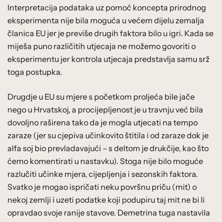
Interpretacija podataka uz pomoć koncepta prirodnog
eksperimenta nije bila moguća u većem dijelu zemalja
članica EU jer je previše drugih faktora bilo u igri. Kada se
miješa puno različitih utjecaja ne možemo govoriti o
eksperimentu jer kontrola utjecaja predstavlja samu srž
toga postupka.
Drugdje u EU su mjere s početkom proljeća bile jače
nego u Hrvatskoj, a procijepljenost je u travnju već bila
dovoljno raširena tako da je mogla utjecati na tempo
zaraze (jer su cjepiva učinkovito štitila i od zaraze dok je
alfa soj bio prevladavajući – s deltom je drukčije, kao što
ćemo komentirati u nastavku). Stoga nije bilo moguće
razlučiti učinke mjera, cijepljenja i sezonskih faktora.
Svatko je mogao ispričati neku površnu priču (mit) o
nekoj zemlji i uzeti podatke koji podupiru taj mit ne bi li
opravdao svoje ranije stavove. Demetrina tuga nastavila