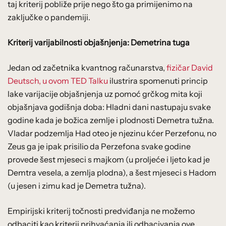
taj kriterij pobliže prije nego što ga primijenimo na
zaključke o pandemiji.
Kriterij varijabilnosti objašnjenja: Demetrina tuga
Jedan od začetnika kvantnog računarstva,
fizičar David
Deutsch, u ovom TED Talku
ilustrira spomenuti princip
lake varijacije objašnjenja uz pomoć grčkog mita koji
objašnjava godišnja doba: Hladni dani nastupaju svake
godine kada je božica zemlje i plodnosti Demetra tužna.
Vladar podzemlja Had oteo je njezinu kćer Perzefonu, no
Zeus ga je ipak prisilio da Perzefona svake godine
provede šest mjeseci s majkom (u proljeće i ljeto kad je
Demtra vesela, a zemlja plodna), a šest mjeseci s Hadom
(u jesen i zimu kad je Demetra tužna).
Empirijski kriterij točnosti predviđanja ne možemo
odbaciti kao kriterij prihvaćanja ili odbacivanja ove