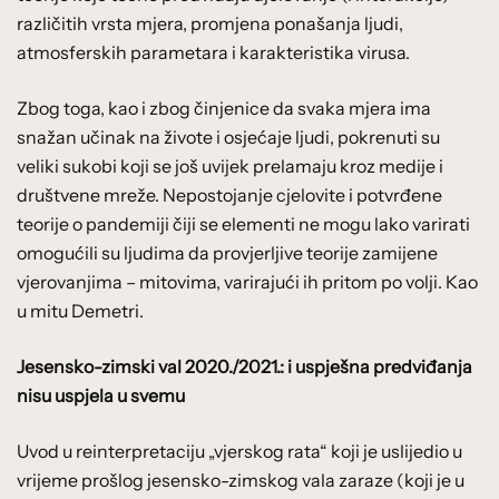
različitih vrsta mjera, promjena ponašanja ljudi,
atmosferskih parametara i karakteristika virusa.
Zbog toga, kao i zbog činjenice da svaka mjera ima
snažan učinak na živote i osjećaje ljudi, pokrenuti su
veliki sukobi koji se još uvijek prelamaju kroz medije i
društvene mreže. Nepostojanje cjelovite i potvrđene
teorije o pandemiji čiji se elementi ne mogu lako varirati
omogućili su ljudima da provjerljive teorije zamijene
vjerovanjima – mitovima, varirajući ih pritom po volji. Kao
u mitu Demetri.
Jesensko-zimski val 2020./2021.: i uspješna predviđanja
nisu uspjela u svemu
Uvod u reinterpretaciju „vjerskog rata“ koji je uslijedio u
vrijeme prošlog jesensko-zimskog vala zaraze (koji je u