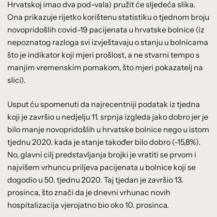
Hrvatskoj imao dva pod-vala) pružit će sljedeća slika.
Ona prikazuje rijetko korištenu statistiku o tjednom broju
novopridošlih covid-19 pacijenata u hrvatske bolnice (iz
nepoznatog razloga svi izvještavaju o stanju u bolnicama
što je indikator koji mjeri prošlost, a ne stvarni tempo s
manjim vremenskim pomakom, što mjeri pokazatelj na
slici).
Usput ću spomenuti da najrecentniji podatak iz tjedna
koji je završio u nedjelju 11. srpnja izgleda jako dobro jer je
bilo manje novopridošlih u hrvatske bolnice nego u istom
tjednu 2020. kada je stanje također bilo dobro (-15,8%).
No, glavni cilj predstavljanja brojki je vratiti se prvom i
najvišem vrhuncu priljeva pacijenata u bolnice koji se
dogodio u 50. tjednu 2020. Taj tjedan je završio 13.
prosinca, što znači da je dnevni vrhunac novih
hospitalizacija vjerojatno bio oko 10. prosinca.