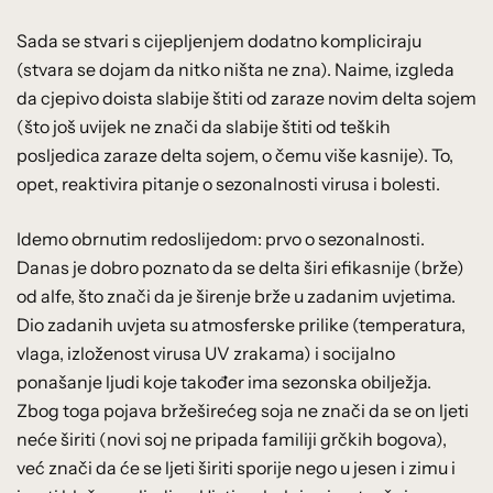
Sada se stvari s cijepljenjem dodatno kompliciraju
(stvara se dojam da nitko ništa ne zna). Naime, izgleda
da cjepivo doista slabije štiti od zaraze novim delta sojem
(što još uvijek ne znači da slabije štiti od teških
posljedica zaraze delta sojem, o čemu više kasnije). To,
opet, reaktivira pitanje o sezonalnosti virusa i bolesti.
Idemo obrnutim redoslijedom: prvo o sezonalnosti.
Danas je dobro poznato da se delta širi efikasnije (brže)
od alfe, što znači da je širenje brže u zadanim uvjetima.
Dio zadanih uvjeta su atmosferske prilike (temperatura,
vlaga, izloženost virusa UV zrakama) i socijalno
ponašanje ljudi koje također ima sezonska obilježja.
Zbog toga pojava bržeširećeg soja ne znači da se on ljeti
neće širiti (novi soj ne pripada familiji grčkih bogova),
već znači da će se ljeti širiti sporije nego u jesen i zimu i