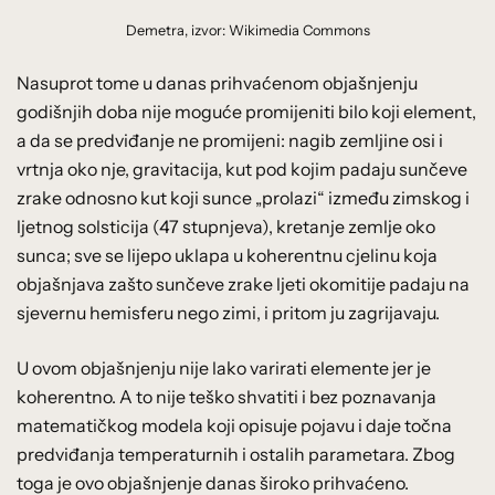
Demetra, izvor: Wikimedia Commons
Nasuprot tome u danas prihvaćenom objašnjenju
godišnjih doba nije moguće promijeniti bilo koji element,
a da se predviđanje ne promijeni: nagib zemljine osi i
vrtnja oko nje, gravitacija, kut pod kojim padaju sunčeve
zrake odnosno kut koji sunce „prolazi“ između zimskog i
ljetnog solsticija (47 stupnjeva), kretanje zemlje oko
sunca; sve se lijepo uklapa u koherentnu cjelinu koja
objašnjava zašto sunčeve zrake ljeti okomitije padaju na
sjevernu hemisferu nego zimi, i pritom ju zagrijavaju.
U ovom objašnjenju nije lako varirati elemente jer je
koherentno. A to nije teško shvatiti i bez poznavanja
matematičkog modela koji opisuje pojavu i daje točna
predviđanja temperaturnih i ostalih parametara. Zbog
toga je ovo objašnjenje danas široko prihvaćeno.