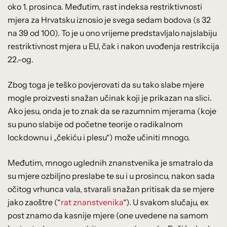
oko 1. prosinca. Međutim, rast indeksa restriktivnosti
mjera za Hrvatsku iznosio je svega sedam bodova (s 32
na 39 od 100). To je u ono vrijeme predstavljalo najslabiju
restriktivnost mjera u EU, čak i nakon uvođenja restrikcija
22.-og.
Zbog toga je teško povjerovati da su tako slabe mjere
mogle proizvesti snažan učinak koji je prikazan na slici.
Ako jesu, onda je to znak da se razumnim mjerama (koje
su puno slabije od početne teorije o radikalnom
lockdownu i „čekiću i plesu“) može učiniti mnogo.
Međutim, mnogo uglednih znanstvenika je smatralo da
su mjere ozbiljno preslabe te su i u prosincu, nakon sada
očitog vrhunca vala, stvarali snažan pritisak da se mjere
jako zaoštre (“
rat znanstvenika
“). U svakom slučaju, ex
post znamo da kasnije mjere (one uvedene na samom