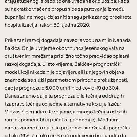
kraju studenog, a osobito one uvedene oko Božića, kada
su nakratko vraćene propusnice za putovanja između
županija) ne mogu objasniti snagu prikazanog preokreta
hospitalizacija nakon 50. tjedna 2020.
Prikazani razvoj događaja naveo je vodu na mlin Nenada
Bakića. On je u vrijeme oko vrhunca jesenskog vala na
društvenim mrežama približno točno predviđao opisani
razvoj događaja. U isto vrijeme, Bakićev prognostički
model, koji nikada nije objavljen, ali iz njegovih objava
znamo da se služi i parametrom prirodne prokuženosti,
dao je prognozu o 6,000 umrlih od covid-19 do 30.4.
Danas znamo da je ta prognoza bila točnija od drugih
(zapravo točnija od jedine alternativne koju je fizičar
Vinković ponudio u to vrijeme, a mnogo točnija od onih
ranije spomenutih s početka pandemije). Međutim,
danas znamo i to da je ta prognoza sadržavala pogrešku
od oko 16%. Za toliko je Bakić podcijenio broj umrlih do