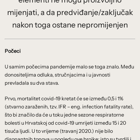
mijenjati, a da predviđanje/zaključak
nakon toga ostane nepromijenjen
Počeci
U samim počecima pandemije malo se toga znalo. Među
donositeljima odluka, stručnjacima i u javnosti
prevladala su dva stava.
Prvo, mortalitet covid-19 kretat će se između 0,5 i 1%
(stvarno zaraženih, tzv. IFR – eng. infection fatality rate),
što bi značilo da će u toku jedne sezone respiratorne
bolesti u Hrvatskoj od covid-19 umrijeti između 15 i 20
tisuća ljudi. U to vrijeme (travanj 2020.) nije bilo
disonantnih tonova u pogledu ove brojke: isto su tvrdili i