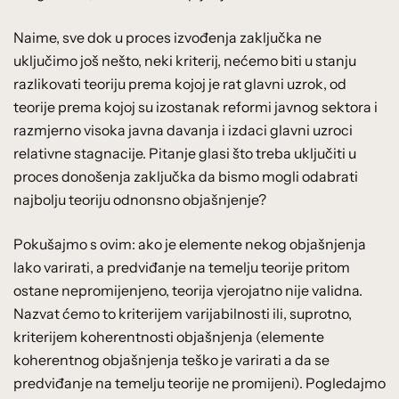
Naime, sve dok u proces izvođenja zaključka ne
uključimo još nešto, neki kriterij, nećemo biti u stanju
razlikovati teoriju prema kojoj je rat glavni uzrok, od
teorije prema kojoj su izostanak reformi javnog sektora i
razmjerno visoka javna davanja i izdaci glavni uzroci
relativne stagnacije. Pitanje glasi što treba uključiti u
proces donošenja zaključka da bismo mogli odabrati
najbolju teoriju odnonsno objašnjenje?
Pokušajmo s ovim: ako je elemente nekog objašnjenja
lako varirati, a predviđanje na temelju teorije pritom
ostane nepromijenjeno, teorija vjerojatno nije validna.
Nazvat ćemo to kriterijem varijabilnosti ili, suprotno,
kriterijem koherentnosti objašnjenja (elemente
koherentnog objašnjenja teško je varirati a da se
predviđanje na temelju teorije ne promijeni). Pogledajmo