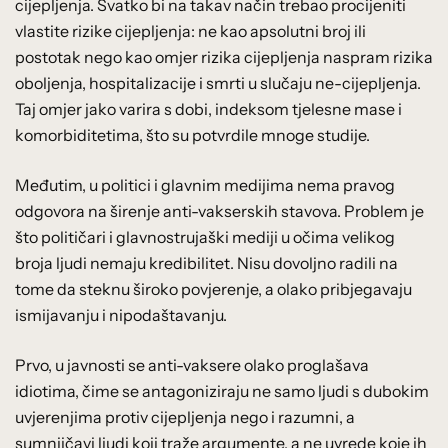
cijepljenja. Svatko bi na takav način trebao procijeniti
vlastite rizike cijepljenja: ne kao apsolutni broj ili
postotak nego kao omjer rizika cijepljenja naspram rizika
oboljenja, hospitalizacije i smrti u slučaju ne-cijepljenja.
Taj omjer jako varira s dobi, indeksom tjelesne mase i
komorbiditetima, što su potvrdile mnoge studije.
Međutim, u politici i glavnim medijima nema pravog
odgovora na širenje anti-vakserskih stavova. Problem je
što političari i glavnostrujaški mediji u očima velikog
broja ljudi nemaju kredibilitet. Nisu dovoljno radili na
tome da steknu široko povjerenje, a olako pribjegavaju
ismijavanju i nipodaštavanju.
Prvo, u javnosti se anti-vaksere olako proglašava
idiotima, čime se antagoniziraju ne samo ljudi s dubokim
uvjerenjima protiv cijepljenja nego i razumni, a
sumnjičavi ljudi koji traže argumente, a ne uvrede koje ih