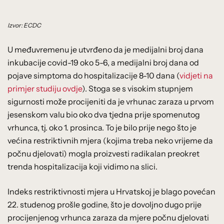
Izvor: ECDC
U međuvremenu je utvrđeno da je medijalni broj dana
inkubacije covid-19 oko 5-6, a medijalni broj dana od
pojave simptoma do hospitalizacije 8-10 dana (
vidjeti na
primjer studiju ovdje
). Stoga se s visokim stupnjem
sigurnosti može procijeniti da je vrhunac zaraza u prvom
jesenskom valu bio oko dva tjedna prije spomenutog
vrhunca, tj. oko 1. prosinca. To je bilo prije nego što je
većina restriktivnih mjera (kojima treba neko vrijeme da
počnu djelovati) mogla proizvesti radikalan preokret
trenda hospitalizacija koji vidimo na slici.
Indeks restriktivnosti mjera u Hrvatskoj je blago povećan
22. studenog prošle godine, što je dovoljno dugo prije
procijenjenog vrhunca zaraza da mjere počnu djelovati