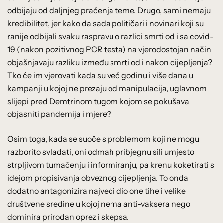
odbijaju od daljnjeg praćenja teme. Drugo, sami nemaju
kredibilitet, jer kako da sada političari i novinari koji su
ranije odbijali svaku raspravu o razlici smrti od i sa covid-
19 (nakon pozitivnog PCR testa) na vjerodostojan način
objašnjavaju razliku između smrti od i nakon cijepljenja?
Tko će im vjerovati kada su već godinu i više dana u
kampanji u kojoj ne prezaju od manipulacija, uglavnom
slijepi pred Demtrinom tugom kojom se pokušava
objasniti pandemija i mjere?
Osim toga, kada se suoče s problemom koji ne mogu
razborito svladati, oni odmah pribjegnu sili umjesto
strpljivom tumačenju i informiranju, pa krenu koketirati s
idejom propisivanja obveznog cijepljenja. To onda
dodatno antagonizira najveći dio one tihe i velike
društvene sredine u kojoj nema anti-vaksera nego
dominira prirodan oprez i skepsa.