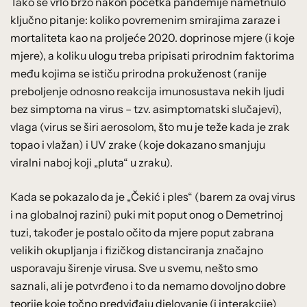
Tako se vrlo brzo nakon početka pandemije nametnulo
ključno pitanje: koliko povremenim smirajima zaraze i
mortaliteta kao na proljeće 2020. doprinose mjere (i koje
mjere), a koliku ulogu treba pripisati prirodnim faktorima
među kojima se ističu prirodna prokuženost (ranije
preboljenje odnosno reakcija imunosustava nekih ljudi
bez simptoma na virus – tzv. asimptomatski slučajevi),
vlaga (virus se širi aerosolom, što mu je teže kada je zrak
topao i vlažan) i UV zrake (koje dokazano smanjuju
viralni naboj koji „pluta“ u zraku).
Kada se pokazalo da je „Čekić i ples“ (barem za ovaj virus
i na globalnoj razini) puki mit poput onog o Demetrinoj
tuzi, također je postalo očito da mjere poput zabrana
velikih okupljanja i fizičkog distanciranja značajno
usporavaju širenje virusa. Sve u svemu, nešto smo
saznali, ali je potvrđeno i to da nemamo dovoljno dobre
teorije koje točno predviđaju djelovanje (i interakcije)