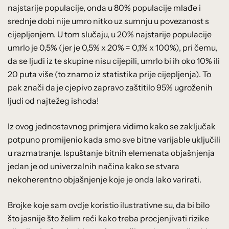
najstarije populacije, onda u 80% populacije mlađe i
srednje dobi nije umro nitko uz sumnju u povezanost s
cijepljenjem. U tom slučaju, u 20% najstarije populacije
umrlo je 0,5% (jer je 0,5% x 20% = 0,1% x 100%), pri čemu,
da se ljudi iz te skupine nisu cijepili, umrlo bi ih oko 10% ili
20 puta više (to znamo iz statistika prije cijepljenja). To
pak znači da je cjepivo zapravo zaštitilo 95% ugroženih
ljudi od najtežeg ishoda!
Iz ovog jednostavnog primjera vidimo kako se zaključak
potpuno promijenio kada smo sve bitne varijable uključili
u razmatranje. Ispuštanje bitnih elemenata objašnjenja
jedan je od univerzalnih načina kako se stvara
nekoherentno objašnjenje koje je onda lako varirati.
Brojke koje sam ovdje koristio ilustrativne su, da bi bilo
što jasnije što želim reći kako treba procjenjivati rizike