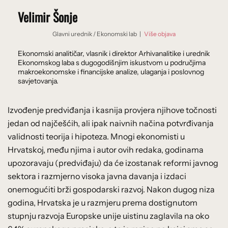
Velimir Šonje
Glavni urednik
/
Ekonomski lab
|
Više objava
Ekonomski analitičar, vlasnik i direktor Arhivanalitike i urednik
Ekonomskog laba s dugogodišnjim iskustvom u područjima
makroekonomske i financijske analize, ulaganja i poslovnog
savjetovanja.
Izvođenje predviđanja i kasnija provjera njihove točnosti
jedan od najčešćih, ali ipak naivnih načina potvrđivanja
validnosti teorija i hipoteza. Mnogi ekonomisti u
Hrvatskoj, među njima i autor ovih redaka, godinama
upozoravaju (predviđaju) da će izostanak reformi javnog
sektora i razmjerno visoka javna davanja i izdaci
onemogućiti brži gospodarski razvoj. Nakon dugog niza
godina, Hrvatska je u razmjeru prema dostignutom
stupnju razvoja Europske unije uistinu zaglavila na oko