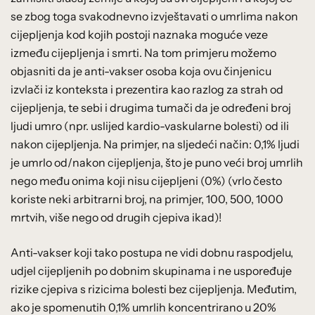
se zbog toga svakodnevno izvještavati o umrlima nakon
cijepljenja kod kojih postoji naznaka moguće veze
između cijepljenja i smrti. Na tom primjeru možemo
objasniti da je anti-vakser osoba koja ovu činjenicu
izvlači iz konteksta i prezentira kao razlog za strah od
cijepljenja, te sebi i drugima tumači da je određeni broj
ljudi umro (npr. uslijed kardio-vaskularne bolesti) od ili
nakon cijepljenja. Na primjer, na sljedeći način: 0,1% ljudi
je umrlo od/nakon cijepljenja, što je puno veći broj umrlih
nego među onima koji nisu cijepljeni (0%) (vrlo često
koriste neki arbitrarni broj, na primjer, 100, 500, 1000
mrtvih, više nego od drugih cjepiva ikad)!
Anti-vakser koji tako postupa ne vidi dobnu raspodjelu,
udjel cijepljenih po dobnim skupinama i ne uspoređuje
rizike cjepiva s rizicima bolesti bez cijepljenja. Međutim,
ako je spomenutih 0,1% umrlih koncentrirano u 20%