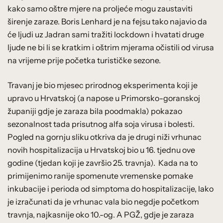
kako samo oštre mjere na proljeće mogu zaustaviti
širenje zaraze. Boris Lenhard je na fejsu tako najavio da
će ljudi uz Jadran sami tražiti lockdown i hvatati druge
ljude ne bi li se kratkim i oštrim mjerama očistili od virusa
na vrijeme prije početka turističke sezone.
Travanj je bio mjesec prirodnog eksperimenta koji je
upravo u Hrvatskoj (a napose u Primorsko-goranskoj
županiji gdje je zaraza bila poodmakla) pokazao
sezonalnost tada prisutnog alfa soja virusa i bolesti.
Pogled na gornju sliku otkriva da je drugi niži vrhunac
novih hospitalizacija u Hrvatskoj bio u 16. tjednu ove
godine (tjedan koji je završio 25. travnja). Kada na to
primijenimo ranije spomenute vremenske pomake
inkubacije i perioda od simptoma do hospitalizacije, lako
je izračunati da je vrhunac vala bio negdje početkom
travnja, najkasnije oko 10.-og. A PGŽ, gdje je zaraza