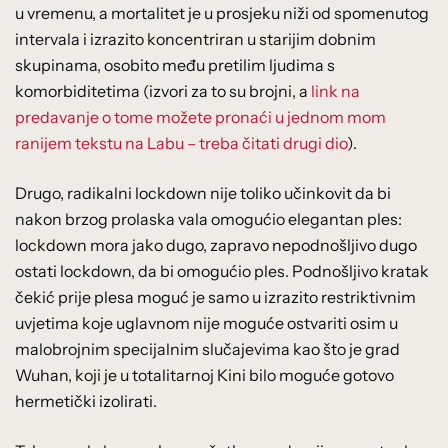
u vremenu, a mortalitet je u prosjeku niži od spomenutog
intervala i izrazito koncentriran u starijim dobnim
skupinama, osobito među pretilim ljudima s
komorbiditetima (izvori za to su brojni, a
link na
predavanje o tome možete pronaći u jednom mom
ranijem tekstu na Labu – treba čitati drugi dio
).
Drugo, radikalni lockdown nije toliko učinkovit da bi
nakon brzog prolaska vala omogućio elegantan ples:
lockdown mora jako dugo, zapravo nepodnošljivo dugo
ostati lockdown, da bi omogućio ples. Podnošljivo kratak
čekić prije plesa moguć je samo u izrazito restriktivnim
uvjetima koje uglavnom nije moguće ostvariti osim u
malobrojnim specijalnim slučajevima kao što je grad
Wuhan, koji je u totalitarnoj Kini bilo moguće gotovo
hermetički izolirati.