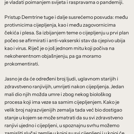
je vladati poimanjem svijeta i raspravama o pandemiji.
Pristup Demtrine tuge i dalje susrećemo posvuda: među
protivnicima cijepljenja, kao i među zagovornicima
čekića i plesa. Sa izbijanjem teme o cijepljenju u prvi plan
počeo se afirmirati i anti-vakserski stav da cjepivo ubija
kao i virus. Riječ je o još jednom mitu koji počiva na
nekoherentnom objašnjenju, pa ga moramo
prokomentirati.
Jasno je da će određeni broj ljudi, uglavnom starijih i
zdravstveno ranjivijih, umrijeti nakon cijepljenja. Jedan
mali dio njih možda umre i zbog nekog biološkog
procesa koji ima veze sa samim cijepljenjem. Kako je
velik broj najrazvijenijih zemalja tada već bio dostigao
stanje u kojem se može smatrati da su svi zdravstveno
ranjivi ujedno i cijepljeni, u spoznajnu svrhu možemo
zamisliti slučaj zemlje u kojoj su svi cijepljeni i u kojoj će