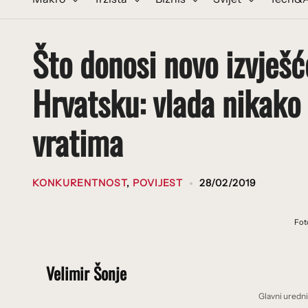
Što donosi novo izvješ
Hrvatsku: vlada nikako
vratima
KONKURENTNOST
,
POVIJEST
28/02/2019
Fot
Velimir Šonje
Glavni uredn