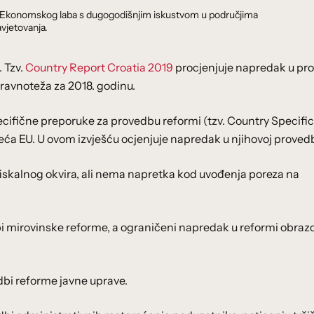
dnik Ekonomskog laba s dugogodišnjim iskustvom u područjima
vjetovanja.
. Tzv.
Country Report Croatia 2019
procjenjuje napredak u pr
ravnoteža za 2018. godinu.
pecifične preporuke za provedbu reformi (tzv. Country Specific
a EU. U ovom izvješću ocjenjuje napredak u njihovoj provedb
fiskalnog okvira, ali nema napretka kod uvođenja poreza na
i mirovinske reforme, a ograničeni napredak u reformi obra
dbi reforme javne uprave.