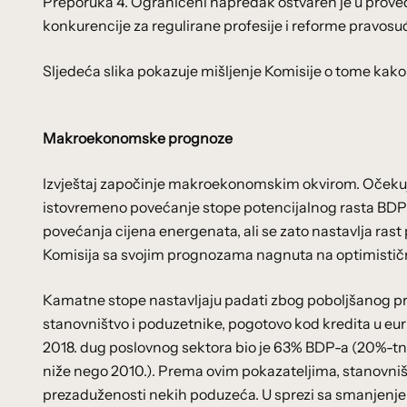
Preporuka 4. Ograničeni napredak ostvaren je u proved
konkurencije za regulirane profesije i reforme pravosu
Sljedeća slika pokazuje mišljenje Komisije o tome ka
Makroekonomske prognoze
Izvještaj započinje makroekonomskim okvirom. Očekuje
istovremeno povećanje stope potencijalnog rasta BDP-a 
povećanja cijena energenata, ali se zato nastavlja rast
Komisija sa svojim prognozama nagnuta na optimistič
Kamatne stope nastavljaju padati zbog poboljšanog prof
stanovništvo i poduzetnike, pogotovo kod kredita u eur
2018. dug poslovnog sektora bio je 63% BDP-a (20%-tn
niže nego 2010.). Prema ovim pokazateljima, stanovništ
prezaduženosti nekih poduzeća. U sprezi sa smanjenjem 