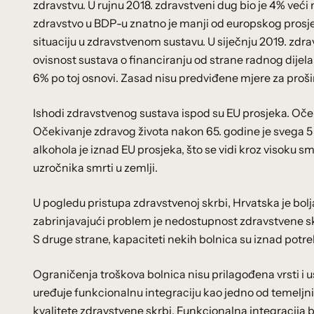
zdravstvu. U rujnu 2018. zdravstveni dug bio je 4% veći
zdravstvo u BDP-u znatno je manji od europskog prosjek
situaciju u zdravstvenom sustavu. U siječnju 2019. zdr
ovisnost sustava o financiranju od strane radnog dijel
6% po toj osnovi. Zasad nisu predviđene mjere za proši
Ishodi zdravstvenog sustava ispod su EU prosjeka. Oček
Očekivanje zdravog života nakon 65. godine je svega 5
alkohola je iznad EU prosjeka, što se vidi kroz visoku s
uzročnika smrti u zemlji.
U pogledu pristupa zdravstvenoj skrbi, Hrvatska je bol
zabrinjavajući problem je nedostupnost zdravstvene skr
S druge strane, kapaciteti nekih bolnica su iznad potr
Ograničenja troškova bolnica nisu prilagođena vrsti i us
uređuje funkcionalnu integraciju kao jedno od temeljnih
kvalitete zdravstvene skrbi. Funkcionalna integracija b