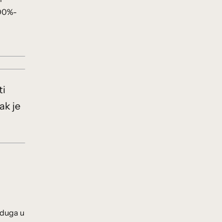
100%-
ti
ak je
 duga u