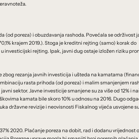
neravnoteža.
a (od poreza) i obuzdavanja rashoda. Povećala se održivost 
0,1% krajem 2019.). Stoga je kreditni rejting (samo) korak do
u investicijski rejting. Ipak, javni dug ostaje izložen riziku pr
bog rezanja javnih investicija i ušteda na kamatama (financ
 kombinaciju rasta prihoda (od poreza) i malim smanjenjem ras
ni sektor. Javne investicije smanjene su za više od 12% i na
roškovima kamata bile skoro 10% u odnosu na 2016. Dugo odg
ka državne revizije i neovisnosti Fiskalnog vijeća usvojene s
 37% 2020. Plaćanje poreza na dobit, rad i dodanu vrijednost 
acija Porezne uprave mogla bi smanjiti broj poreznih plaćanja 