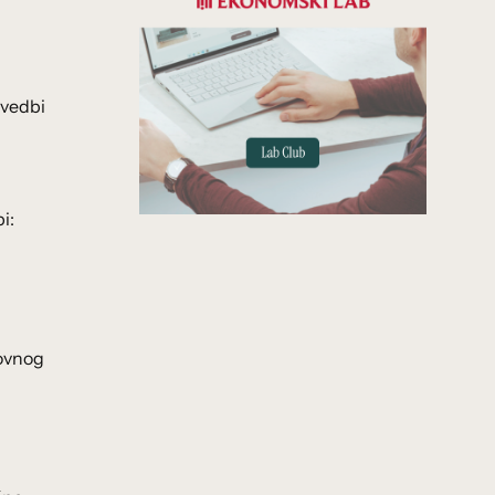
ovedbi
i:
zovnog