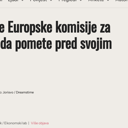
će Europske komisije za
 da pomete pred svojim
o: Jorisvo / Dreamstime
ik
/
Ekonomski lab
|
Više objava