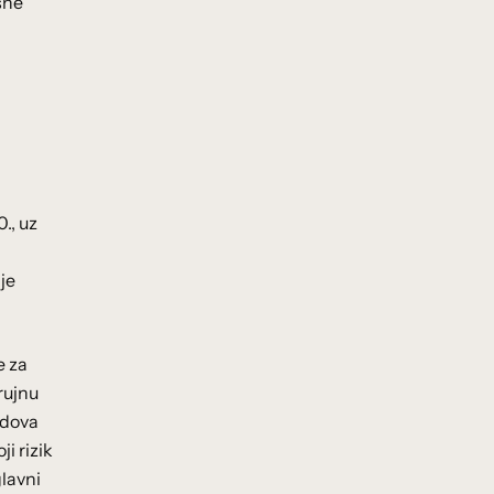
šne
., uz
je
e za
rujnu
odova
i rizik
glavni