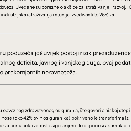
obveza. Uvedene su porezne olakšice za istraživanje i razvoj. 
ndustrijska istraživanja i studije izvedivosti te 25% za
ru poduzeća još uvijek postoji rizik prezaduženos
lnog deficita, javnog i vanjskog duga, ovaj podat
ije prekomjernih neravnoteža.
u obveznog zdravstvenog osiguranja, što govori o niskoj stopi
inose (oko 42% svih osiguranika) pokriveno je transferima iz
bne za punu pokrivenost osiguranjem. To doprinosi akumulaciji