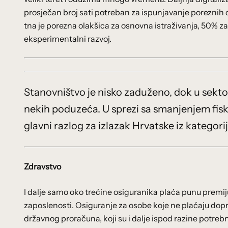
prosječan broj sati potreban za ispunjavanje poreznih 
tna je porezna olakšica za osnovna istraživanja, 50% za i
eksperimentalni razvoj.
Stanovništvo je nisko zaduženo, dok u sekto
nekih poduzeća. U sprezi sa smanjenjem fiska
glavni razlog za izlazak Hrvatske iz kategor
Zdravstvo
I dalje samo oko trećine osiguranika plaća punu premij
zaposlenosti. Osiguranje za osobe koje ne plaćaju dopr
državnog proračuna, koji su i dalje ispod razine potre