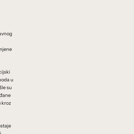
javnog
omjene
ijski
hoda u
šle su
ađane
u kroz
ostaje
i