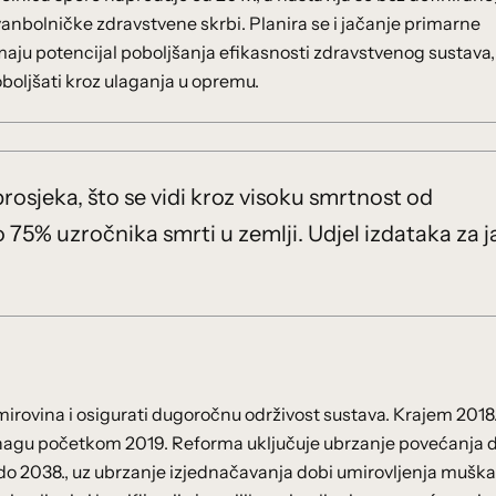
zvanbolničke zdravstvene skrbi. Planira se i jačanje primarne
maju potencijal poboljšanja efikasnosti zdravstvenog sustava,
boljšati kroz ulaganja u opremu.
osjeka, što se vidi kroz visoku smrtnost od
ko 75% uzročnika smrti u zemlji. Udjel izdataka za 
mirovina i osigurati dugoročnu održivost sustava. Krajem 2018
 snagu početkom 2019. Reforma uključuje ubrzanje povećanja 
do 2038., uz ubrzanje izjednačavanja dobi umirovljenja muška