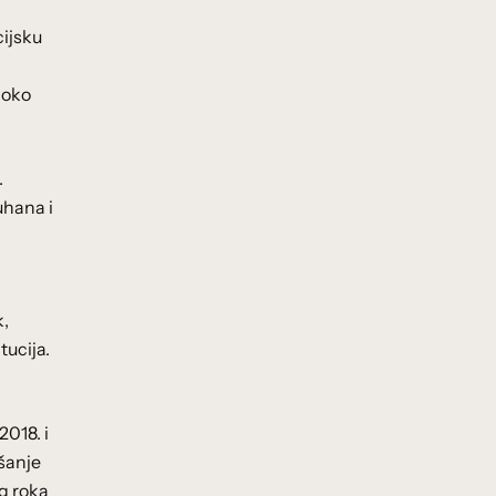
cijsku
a
 oko
.
uhana i
k,
tucija.
2018. i
jšanje
og roka