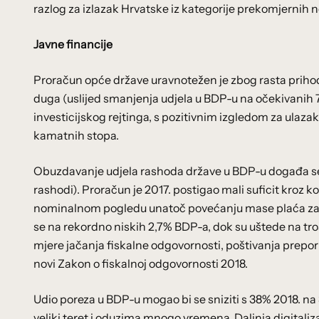
razlog za izlazak Hrvatske iz kategorije prekomjernih 
Javne financije
Proračun opće države uravnotežen je zbog rasta prihod
duga (uslijed smanjenja udjela u BDP-u na očekivanih 7
investicijskog rejtinga, s pozitivnim izgledom za ulazak 
kamatnih stopa.
Obuzdavanje udjela rashoda države u BDP-u događa se z
rashodi). Proračun je 2017. postigao mali suficit kroz
nominalnom pogledu unatoč povećanju mase plaća za jav
se na rekordno niskih 2,7% BDP-a, dok su uštede na t
mjere jačanja fiskalne odgovornosti, poštivanja preporu
novi Zakon o fiskalnoj odgovornosti 2018.
Udio poreza u BDP-u mogao bi se sniziti s 38% 2018. na
veliki teret i oduzima mnogo vremena. Daljnja digitaliz