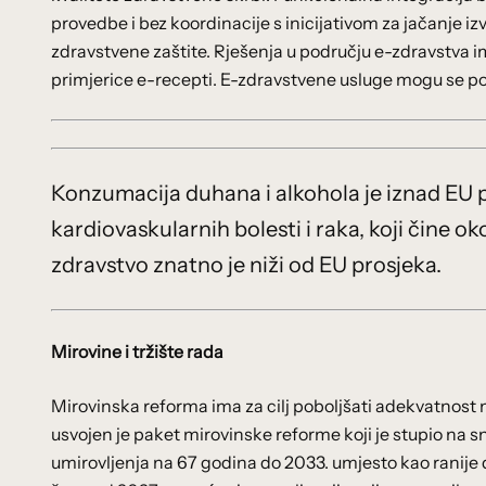
provedbe i bez koordinacije s inicijativom za jačanje i
zdravstvene zaštite. Rješenja u području e-zdravstva i
primjerice e-recepti. E-zdravstvene usluge mogu se po
Konzumacija duhana i alkohola je iznad EU pr
kardiovaskularnih bolesti i raka, koji čine o
zdravstvo znatno je niži od EU prosjeka.
Mirovine i tržište rada
Mirovinska reforma ima za cilj poboljšati adekvatnost 
usvojen je paket mirovinske reforme koji je stupio na
umirovljenja na 67 godina do 2033. umjesto kao ranije 