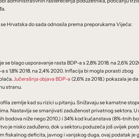
bi administrativnih rasterećenja poduzetnika, poticanju trži
đa.
ko se Hrvatska do sada odnosila prema preporukama Vijeća:
 se blago usporavanje rasta BDP-a s 2,8% 2018. na 2,6% 2020
s 1,8% 2018. na 2,4% 2020. Inflacija bi mogla porasti zbog
 plaća.
Jučerašnja objava BDP-a
(2,6% za 2018.) pokazala je da 
nu stranu.
ila zemlje kad su rizici u pitanju. Snižavaju se kamatne stop
ima. Nastavlja se smanjivati zaduženost privatnog sektora. U 
ih bodova niže nego 2010.) i 34% kod kućanstava (8%-tnih b
vo je nisko zaduženo, dok u sektoru poduzeća još uvijek postoj
fiskalnog deficita, javnog i vanjskog duga, ovaj podatak je 