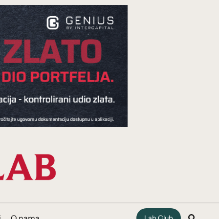
i
O nama
Lab Club