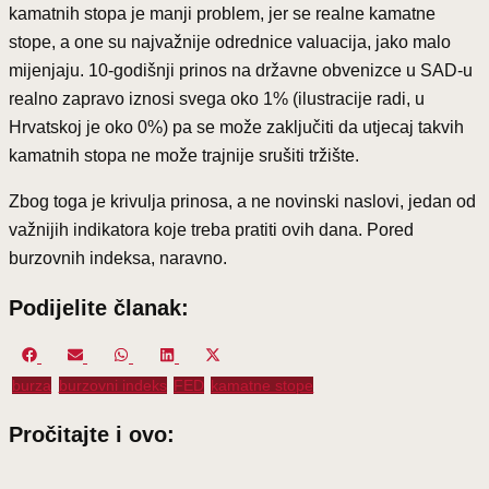
kamatnih stopa je manji problem, jer se realne kamatne
stope, a one su najvažnije odrednice valuacija, jako malo
mijenjaju. 10-godišnji prinos na državne obvenizce u SAD-u
realno zapravo iznosi svega oko 1% (ilustracije radi, u
Hrvatskoj je oko 0%) pa se može zaključiti da utjecaj takvih
kamatnih stopa ne može trajnije srušiti tržište.
Zbog toga je krivulja prinosa, a ne novinski naslovi, jedan od
važnijih indikatora koje treba pratiti ovih dana. Pored
burzovnih indeksa, naravno.
Podijelite članak:
Share
Share
Share
Share
Share
on
on
on
on
on
burza
burzovni indeks
FED
kamatne stope
Facebook
Email
WhatsApp
LinkedIn
X
(Twitter)
Pročitajte i ovo: