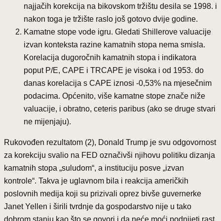
najjačih korekcija na bikovskom tržištu desila se 1998. i
nakon toga je tržište raslo još gotovo dvije godine.
Kamatne stope vode igru. Gledati Shillerove valuacije
izvan konteksta razine kamatnih stopa nema smisla.
Korelacija dugoročnih kamatnih stopa i indikatora
poput P/E, CAPE i TRCAPE je visoka i od 1953. do
danas korelacija s CAPE iznosi -0,53% na mjesečnim
podacima. Općenito, više kamatne stope znače niže
valuacije, i obratno, ceteris paribus (ako se druge stvari
ne mijenjaju).
Rukovođen rezultatom (2), Donald Trump je svu odgovornost
za korekciju svalio na FED označivši njihovu politiku dizanja
kamatnih stopa „suludom“, a instituciju posve „izvan
kontrole“. Takva je uglavnom bila i reakcija američkih
poslovnih medija koji su prizivali oprez bivše guvernerke
Janet Yellen i širili tvrdnje da gospodarstvo nije u tako
dobrom stanju kao što se govori i da neće moći podnijeti rast