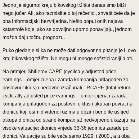
Jedno je sigurno: kraju bikovskog tržišta danas smo bliži
nego jučer. Ali, ako razmislite o toj rečenici, shvatit ćete da je
ona informacijski bezvrijedna. Nešto poput onih najava
katastrofe koje, ako se dovoljno uporno ponavljaju, jednom
možda daju točnu prognozu.
Puko gledanje slika ne može dati odgovor na pitanje je li ovo
kraj bikovskog tržišta. Ne mogu ni mnogo sofisticiraniji alati.
Na primjer, Shillerov CAPE (cyclicaly adjusted price
earnings – omjer cijena i zarada kompanija prilagođen za
poslovni ciklus) i nedavno izračunati TRCAPE (total return
cyclically adjusted price earnings – omjer cijena i zarada
kompanija prilagođen za poslovni ciklus i ukupan povrat na
dionice koji osim dividendi uzima u obzir i benefite uslijed
otkupa dionica od strane kompanija) nedvojbeno ukazuju na
visoke valuacije: dionice vrijede 33-36 jedinica zarade po
dionici. Valuacije su bile veće samo 1929. i 2000., a u oba