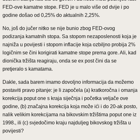
FED-ove kamatne stope. FED je u malo više od dvije i po
godine došao od 0,25% do aktualnih 2,25%.
No, još do jučer nitko se nije bunio zbog FED-ovog
podizanja kamatnih stopa. Sa stopom nezaposlenosti koja je
najniža u povijesti i stopom inflacije koja ozbiljno probija 2%
logičnim se čini korigirati kamatne stope prema gore. Ali, kad
dionička tržišta reagiraju, onda se ex post čini da se
pretjeralo s kamatama.
Dakle, sada barem imamo dovoljno informacija da možemo
postaviti pravo pitanje: je li započela (a) kratkoročna i omanja
korekcija poput one s kraja siječnja i početka veljače ove
godine, (b) značajna korekcija koja može ići i do 20-ak posto,
nalik velikim korekcijama na bikovskim tržištima poput one iz
1998., ili (c) svjedočimo kraju najduljeg bikovskog tržišta u
povijesti?