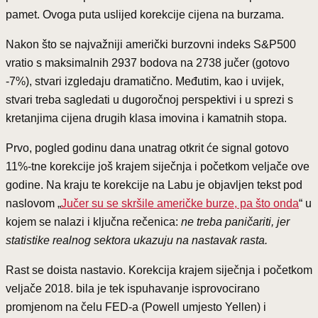
pamet. Ovoga puta uslijed korekcije cijena na burzama.
Nakon što se najvažniji američki burzovni indeks S&P500
vratio s maksimalnih 2937 bodova na 2738 jučer (gotovo
-7%), stvari izgledaju dramatično. Međutim, kao i uvijek,
stvari treba sagledati u dugoročnoj perspektivi i u sprezi s
kretanjima cijena drugih klasa imovina i kamatnih stopa.
Prvo, pogled godinu dana unatrag otkrit će signal gotovo
11%-tne korekcije još krajem siječnja i početkom veljače ove
godine. Na kraju te korekcije na Labu je objavljen tekst pod
naslovom „
Jučer su se skršile američke burze, pa što onda
“ u
kojem se nalazi i ključna rečenica:
ne treba paničariti, jer
statistike realnog sektora ukazuju na nastavak rasta.
Rast se doista nastavio. Korekcija krajem siječnja i početkom
veljače 2018. bila je tek ispuhavanje isprovocirano
promjenom na čelu FED-a (Powell umjesto Yellen) i