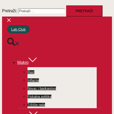
Pretraži:
Lab Club
Makro
Rast
Inflacija
Novac i bankarstvo
Fiskalna politika
Tržište rada