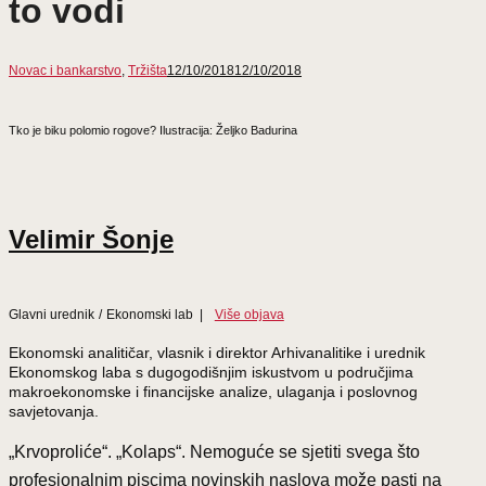
to vodi
Novac i bankarstvo
,
Tržišta
12/10/2018
12/10/2018
Tko je biku polomio rogove? Ilustracija: Željko Badurina
Velimir Šonje
Glavni urednik
/
Ekonomski lab
|
Više objava
Ekonomski analitičar, vlasnik i direktor Arhivanalitike i urednik
Ekonomskog laba s dugogodišnjim iskustvom u područjima
makroekonomske i financijske analize, ulaganja i poslovnog
savjetovanja.
„Krvoproliće“. „Kolaps“. Nemoguće se sjetiti svega što
profesionalnim piscima novinskih naslova može pasti na