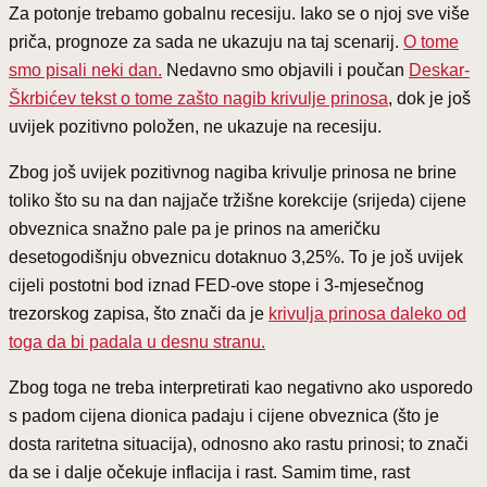
Za potonje trebamo gobalnu recesiju. Iako se o njoj sve više
priča, prognoze za sada ne ukazuju na taj scenarij.
O tome
smo pisali neki dan.
Nedavno smo objavili i poučan
Deskar-
Škrbićev tekst o tome zašto nagib krivulje prinosa
, dok je još
uvijek pozitivno položen, ne ukazuje na recesiju.
Zbog još uvijek pozitivnog nagiba krivulje prinosa ne brine
toliko što su na dan najjače tržišne korekcije (srijeda) cijene
obveznica snažno pale pa je prinos na američku
desetogodišnju obveznicu dotaknuo 3,25%. To je još uvijek
cijeli postotni bod iznad FED-ove stope i 3-mjesečnog
trezorskog zapisa, što znači da je
krivulja prinosa daleko od
toga da bi padala u desnu stranu.
Zbog toga ne treba interpretirati kao negativno ako usporedo
s padom cijena dionica padaju i cijene obveznica (što je
dosta raritetna situacija), odnosno ako rastu prinosi; to znači
da se i dalje očekuje inflacija i rast. Samim time, rast