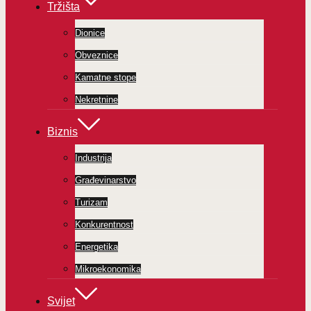
Tržišta
Dionice
Obveznice
Kamatne stope
Nekretnine
Biznis
Industrija
Građevinarstvo
Turizam
Konkurentnost
Energetika
Mikroekonomika
Svijet