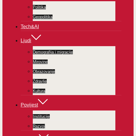
Politika
Geopolitika
Tech&AI
Ljudi
Demografija i migracije
Mirovine
Obrazovanje
Zdravlje
Kultura
Povijest
Institucije
Razvoj