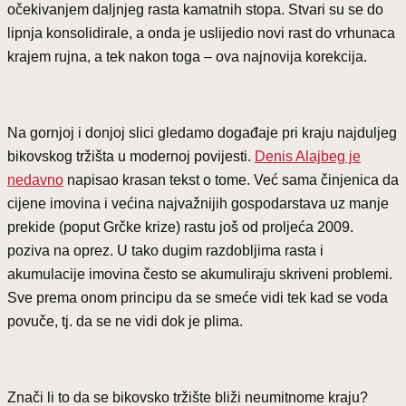
očekivanjem daljnjeg rasta kamatnih stopa. Stvari su se do
lipnja konsolidirale, a onda je uslijedio novi rast do vrhunaca
krajem rujna, a tek nakon toga – ova najnovija korekcija.
Na gornjoj i donjoj slici gledamo događaje pri kraju najduljeg
bikovskog tržišta u modernoj povijesti.
Denis Alajbeg je
nedavno
napisao krasan tekst o tome. Već sama činjenica da
cijene imovina i većina najvažnijih gospodarstava uz manje
prekide (poput Grčke krize) rastu još od proljeća 2009.
poziva na oprez. U tako dugim razdobljima rasta i
akumulacije imovina često se akumuliraju skriveni problemi.
Sve prema onom principu da se smeće vidi tek kad se voda
povuče, tj. da se ne vidi dok je plima.
Znači li to da se bikovsko tržište bliži neumitnome kraju?