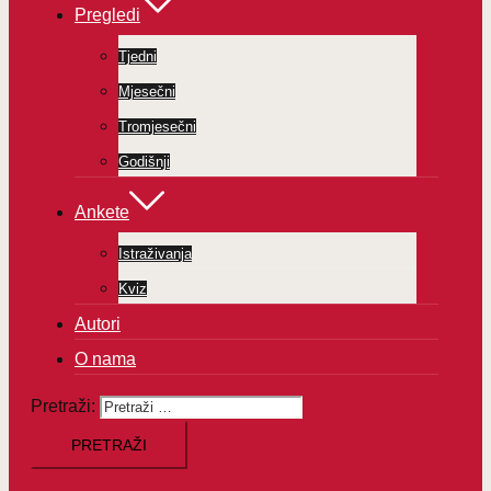
Pregledi
Tjedni
Mjesečni
Tromjesečni
Godišnji
Ankete
Istraživanja
Kviz
Autori
O nama
Pretraži: